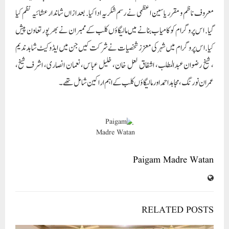
معروف ناظم و مقرر یاسین اعظمی نے رسم شکریہ ادا کیا. بعدازاں شاندار عشائیہ نظم کیا
گیا. اس پروگرام کو کامیاب بنانے میں مالیگاؤں کلب کے ممبران نے بھرپور تعاون پیش
کیا. اس پروگرام میں شہر کی معزز شخصیات نے شرکت کیں جن میں ایڈوکیٹ شاہد ندیم
، شیخ رضوان عبدالمطلب، اشفاق لعل خان، خلیل عباس، نعمان انصاری، اشرف شیخ،
عمران نورنگ، مجاہد احمد اور مالیگاؤں کلب کے اہم اراکین شامل تھے۔
Paigam Madre Watan
RELATED POSTS