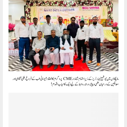
مالیگاؤں میں نیو شمع لیبارٹریز کے زیرِ اہتمام شاندار CME پروگرام کا انعقاد! یونانی طب کے فروغ، طبی آگاہی اور
معالجین کے درمیان علمی و پیشہ ورانہ روابط کے لیے ایک کامیاب اقدام!