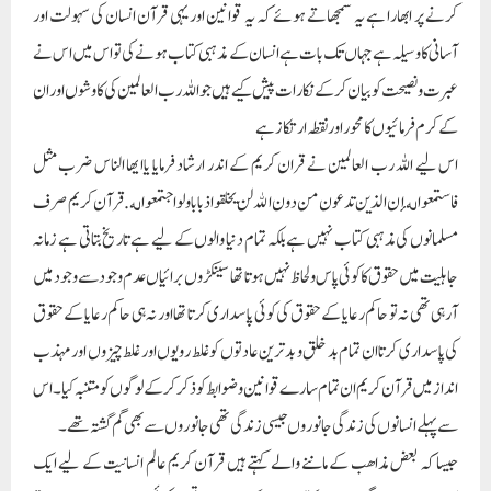
کرنے پر ابھارا ہے یہ سمجھاتے ہوئے کہ یہ قوانین اور یہی قرآن انسان کی سہولت اور
آسانی کا وسیلہ ہے جہاں تک بات ہے انسان کے مذہبی کتاب ہونے کی تو اس میں اس نے
عبرت و نصیحت کو بیان کرکے نکارات پیش کیے ہیں جو اللہ رب العالمین کی کاوشوں اور ان
کے کرم فرمائیوں کا محور اور نقطہ ارتکاز ہے
اس لیے اللہ رب العالمین نے قران کریم کے اندر ارشاد فرمایا ياايها الناس ضرب مثل
فاستمعوا له إن الذين تدعون من دون الله لن يخلقوا ذبابا و لواجتمعوا له. قرآن کریم صرف
مسلمانوں کی مذہبی کتاب نہیں ہے بلکہ تمام دنیا والوں کے لیے ہے تاریخ بتاتی ہے زمانہ
جاہلیت میں حقوق کا کوئی پاس ولحاظ نہیں ہوتا تھا سینکڑوں برائیاں عدم وجود سے وجود میں
آرہی تھی نہ تو حاکم رعایا کے حقوق کی کوئی پاسداری کرتا تھا اور نہ ہی حاکم رعایا کے حقوق
کی پاسداری کرتا ان تمام بد خلق و بدترین عادتوں کو غلط رویوں اور غلط چیزوں اور مہذب
انداز میں قرآن کریم ان تمام سارے قوانین وضوابط کو ذکر کرکے لوگوں کو متنبہ کیا۔ اس
سے پہلے انسانوں کی زندگی جانوروں جیسی زندگی تھی جانوروں سے بھی گم گشتہ تھے۔
جیسا کہ بعض مذاھب کے ماننے والے کہتے ہیں قرآن کریم عالم انسانیت کے لیے ایک