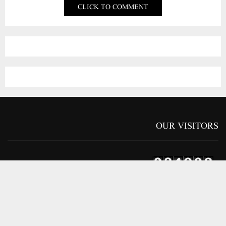
OUR VISITORS
Views Today : 888
Who's Online : 5
LANGUAGE
Arabic
English
Gujarati
Hindi
Marathi
Urdu
ABOUT US
Urdu Daily ‘PAIGAM MADRE WATAN’ is serving the country and the
nation through its news and articles. We have millions of readers of
‘PAIGAM MADRE WATAN’ in the country and abroad, whom