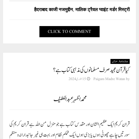
हैदराबाद काजी नजमुद्दीन, मालिक ट्रैवल प्वाइंट मर्डर मिस्ट्री
CLICK TO COMMENT
Articles مضامین
کیا قرآن مجید صرف مسلمانوں کی مذہبی کتاب ہے ؟
by
Paigam Madre Watan
15 جنوری 2024
محمد اظہر عبداللطیف
قران کریم ایک عظیم الشان اور مقدس کتاب ہے جو منزل من اللہ ہے قران کریم کی
سورتیں چاہے چھوٹی ہوں یا بڑی ہوں ایک محکم نظام اور بہت ہی غیر جانبدارانہ و منظم