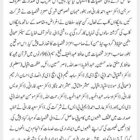
حاصل کرنے والی شخصیات کا استقبال کیا گیا. وہیں اس تقریب کی صدارت معروف
سرجن ڈاکٹر سعید احمد فارانی اور بطور مہمان خصوصی شہر کی معزز شخصیات نے شرکت
کیں. مالیگاؤں کلب کے فعال رکن مجاہد سلطان نے اغراض و مقاصد کے ساتھ مالیگاؤں
کلب کی گزشتہ سالوں کی نمایاں کارکردگی پر روشنی ڈالی. ٹائمز آف انڈیا کے سینئر صحافی
متین حفیظ (گروپ ایڈمن) نے صاحب اعزاز شخصیات کا تعارف پیش کیا. اس موقع پر
بطور صاحب اعزاز شخصیات میں حافظ عبدالطیف شیخ وسیم (96 دنوں میں قرآن مجید کا
حافظ), مفتی حامد حسنین, عبدالحفیط اسعداللہ, ناصر حسین رائل, عظمت اقبال (معلم),
ڈاکٹر اشتیاق احمد (پی ایچ ڈی), ڈاکٹر ساجد نعیم (پی ایچ ڈی), انصاری احسان الرحیم
(صحافی), مولانا امتیاز اقبال, مبشر مشتاق, مبشر احمد ناگا, ڈاکٹر سعید فارانی, ڈاکٹر اویس
فارانی, ڈاکٹر اوسامہ عبدالحمید, ڈاکٹر عبدالحمید, ڈاکٹر رحمت اللہ, ڈاکٹر مومن عبداللہ (بی
ڈی ایس) اور ڈاکٹر عارف احمد (ایم بی بی ایس) نے شرکت کی. ڈاکٹر سعید فارانی نے خطبہ
صدارت میں مختلف شعبوں میں کامیابی حاصل کرنے والی شخصیات کو مبارکباد پیش کی.
نیز انھیں نصیحت کی کہ اپنے شعبوں میں ایمانداری سے خدمات کو انجام دیں. انھوں نے
کہا کہ آج سماج کو ماہر, قابل, ہنر مند افراد کے ساتھ ایماندار افراد کی اشد ضرورت ہے.