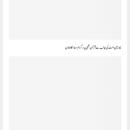
خادمین امت کی جانب سے قرآن فہمی پروگرام-۱۷ کا اعلان