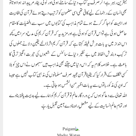
بہترین رہبر ہے اگر صرف یہ کتاب دنیا کے سامنے ہوتی اور کوئی ریفارمر پیدا نہ ہوا ہوتا تو
بھی انسان کے رہنما کے لیے کافی تھی اسی مضمون کو ترتیب دیتے ہوئے قرآن کی افادیت
اور اہمیت کو اجاگر کرتے ہوئے تمام مذاہب کی کتابوں میں سب سے افضلیت کا مقام
حاصل ہوئی ہے تو اس قرآن کو ہوئی ہے اور مزید یہ کہ قرآن کریم کی مدح و سرا میں کچھ
اس انداز میں یہ بات ہرش فیلڈ کہتا ہے کہ قرآن کریم اثر ڈالنے یقین دلانے جملوں کی
ترکیب و بندش الفاظ میں بے نظیر دنیائے سائنس کے شعبوں کی حیرت انگیز ترقی کا
باعث ہے ۔ خلاصہ کلام یہ کہ اس دنیا میں جتنے بھی مذاہب ہیں سبھوں نے اس چیز کو بلا
کسی تکلف کے اقرار کیا کہ یقینا قرآن مجید صرف مسلمانوں کی مذہبی کتاب نہیں ہے جیسا
کہ اوپر کی مذکور باتوں سے یہ بات اظہر من الشمس ہوجاتی ہے۔
اللہ تعالی سے دعا گو ہوں کہ پروردگار عالم تو قرآن کریم کو ہمارے لیے ہدایت یافتہ بنا دے
اور تمام عالم انسانیت کے لیے مشعلِ راہ بنادے آمین تقبل یا ربِّ