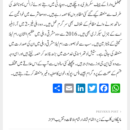
جھلمل وارڈ کے چیف سکریٹری رہ چکے ہیں۔ وہ پارٹی میں رہتے ہوئے ٹرانس یمونا خطہ کی
طرف سے منعقد کیے گئے کئی مظاہروں کا حصہ رہے ہیں۔ وہ معاشرے میں خواتین کے
ساتھ ہونے والے مظالم کے خلاف بھی سرگرم عمل ہیں۔ وہ دہلی فیز-2 میں آر ڈبلیو
اے کے جنرل سیکرٹری بھی ہیں۔ 2016 سے، وہ مشرقی دہلی میں عظیم الشان رام لیلا
کمیٹی کے چیئرمین ہیں۔ سب سے خوبصورت رام لیلا مشرقی دہلی میں ان کی صدارت میں
منعقد کی جاتی ہے۔ ستیش لوتھرا سماجی خدمت میں بڑھ چڑھ کر حصہ لیتے ہیں اور اسی وجہ
سے وہ کئی این جی اوز سے وابستہ ہیں۔ پچھلے کئی سالوں سے آپ کے اس علاقے میں مختلف
قسم کے صحت کے پروگرام جیسے پلس، پولیو، خون کا عطیہ وغیرہ منعقد کرتے رہتے ہیں۔
S
E
Li
T
Fa
W
ha
m
nk
wi
ce
ha
re
ail
ed
tte
bo
ts
In
r
ok
A
PREVIOUS POST
مالیگاؤں کلب کے زیر اہتمام شاندار شام ملاقات و تقریب اعزاز
pp