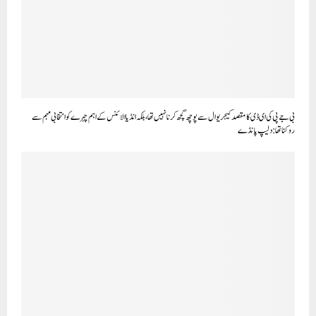
بی جے پی کی ای ڈی کا مقصد کیجریوال سے پوچھ گچھ کرنا نہیں تھا، بلکہ انڈیا الائنس کے اہم چہرے کو انتخابی مہم سے
روکنا تھا: دلیپ پانڈے