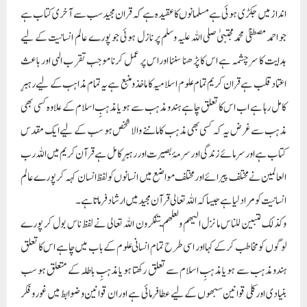
انداز میں جکڑی ہوئی ہے مسلمانوں کا عقیدہ ہے کہ قران مجید سب سے آخری کتاب ہے
جو احمد مصطفیٰ محمد مجتبیٰ صلی اللہ علیہ وسلم پر نازل ہوئی جو پورے عالم انسانیت کے لیے
ہدایت کا سرچشمہ ہے اس کا پڑھنا سننا اور اس پر عمل کرنا موجب تقرب الہی اور باعث
اعتماد قلب ہے قران کریم تمام علوم اسلامیہ کا ماخذ و منبع ہے یہ تمام مذاہب کے لیے رہبرِ
کامل رہا ہے اب اس کا تعلق چاہے ہندو مذہب سے ہو یا مذہبِ اسلام کے علاوہ کسی بھی
مذہب سے غرض یہ کہ کسی بھی مذہب کا ماننے والا شخص ہو سب کے لیے ایک مقدس
کتاب ہے اور سرمائے زندگی اور سرمۂ بصیرت اور رہبرِ کامل ہے قرآن کریم میں اللہ رب
العالمین نے مختلف پیرائے اور مختلف مواضع میں انسانوں کو لفظ انسان کہہ کر پورے عالم
انسانیت کو مراد لیا ہے جیسا کہ اللہ تعالی قرآن مجید میں ارشاد فرماتا ہے ۔
وكذلك لتبين للناس ما نزل اليهم ولعلهم يتفكرون اللہ تعالی نے لفظ ناس بول کر پورے
لوگوں کو مخاطب کر کے کہا اور اسی طرح تمام انسانی علوم کے باب میں چاہے اس کا تعلق
ہندو مذہب سے ہو یا مذہبِ اسلام سے تعلق رکھتا ہو یا مذہبِ باطلہ کے متعلق ہو سب
بنیادی اور کلی قوانین سبھوں کے لیے عطا فرمائی ہے اور ان قوانین و ضوابط میں غور و فکر