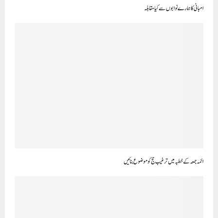
امبانی کا ہمارے نوابوں سے کیا مقابلہ
ائمہ جمعہ کے خطبہ میں ترغیب حج کو موضوع بنائیں