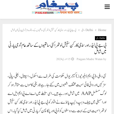
PRIMARY
MENU
Home
Delhi دہلی
بی جے پی لیڈر اور سماجی کارکن ستیش لوتھرا کئی ساتھیوں کے ساتھ عام آدمی پارٹی میں شامل
Delhi دہلی
بی جے پی لیڈر اور سماجی کارکن ستیش لوتھرا کئی ساتھیوں کے ساتھ عام آدمی پارٹی
میں شامل
by
Paigam Madre Watan
15 جنوری 2024
نئی دہلی، (پی ایم ڈبلیو نیوز)کیجریوال حکومت کی طرف سے اسکول، اسپتال، بجلی، پانی،
سڑکیں اور وائی فائی سمیت مختلف شعبوں میں کئے جا رہے تاریخی کاموں سے متاثر ہو کر
لوگ مسلسل AAP میں شامل ہو رہے ہیں۔ اسی سلسلے میں اے اے پی ایم ایل اے
اور اسمبلی میں چیف وہپ دلیپ پانڈے نے اتوار کو بی جے پی لیڈر اور سماجی کارکن ستیش
لوتھرا سمیت ان کے بہت سے دوستوں کو ٹوپی اور پٹکا پہن کر پارٹی میں شامل کیا گیا۔ اس