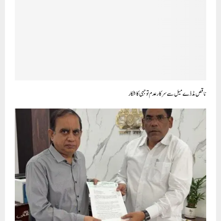
ایس آئی آر کے لیے ہاؤس اسٹیکر تصدیقی نظام کو نافذ کیا جائے ۔ مسلم لیگ کا مطالبہ