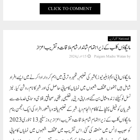
CLICK TO COMMENT
National قومی خبریں
مالیگاؤں کلب کے زیر اہتمام شاندار شام ملاقات و تقریب اعزاز
by
Paigam Madre Watan
15 جنوری 2024
مالیگاؤں (پی ایم ڈبلیو نیوز) شہر کی تعلیم, تعمیر و ترقی میں اہم کردار ادا کرنے میں ایسے افراد
شامل ہیں جنھوں مختلف شعبوں میں نمایاں کامیابی حاصل کی اور شہر کا نام روشن کیا. نیز
نسل نو کیلئے زندہ مثال بن گئے اور اپنی دینی, تعلیمی, طبی, صحافتی, فلاحی و سماجی خدمات سے
شہریان کو فیض پہنچانے کا کام انجام دیا. شہر کے تعلیم یافتہ و باشعور افراد کی ایک انجمن بنام
مالیگاؤں کلب کے زیر اہتمام شام ملاقات و تقریب اعزازبروز سنیچر 13 جنوری 2023
کو حبیب لانس میں منعقد کی گئی. اس تقریب میں مختلف شعبوں میں نمایاں کامیابی