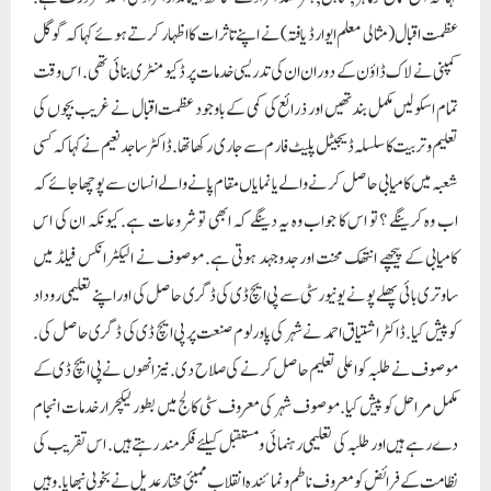
عظمت اقبال (مثالی معلم ایوارڈ یافتہ) نے اپنے تاثرات کا اظہار کرتے ہوئے کہا کہ گوگل
کمپنی نے لاک ڈاؤن کے دوران ان کی تدریسی خدمات پر ڈکیومنٹری بنائی تھی. اس وقت
تمام اسکولیں مکمل بند تھیں اور ذرائع کی کمی کے باوجود عظمت اقبال نے غریب بچوں کی
تعلیم و تربیت کا سلسلہ ڈیجیٹل پلیٹ فارم سے جاری رکھا تھا. ڈاکٹر ساجد نعیم نے کہا کہ کسی
شعبہ میں کامیابی حاصل کرنے والے یا نمایاں مقام پانے والے انسان سے پوچھا جائے کہ
اب وہ کرینگے ؟ تو اس کا جواب وہ یہ دینگے کہ ابھی تو شروعات ہے. کیونکہ ان کی اس
کامیابی کے پیچھے انتھک محنت اور جدوجہد ہوتی ہے. موصوف نے الیکٹرانکس فیلڈ میں
ساوتری بائی پھلے پونے یونیورسٹی سے پی ایچ ڈی کی ڈگری حاصل کی اور اپنے تعلیمی روداد
کو پیش کیا. ڈاکٹر اشتیاق احمد نے شہر کی پاورلوم صنعت پر پی ایچ ڈی کی ڈگری حاصل کی.
موصوف نے طلبہ کو اعلی تعلیم حاصل کرنے کی صلاح دی. نیز انھوں نے پی ایچ ڈی کے
مکمل مراحل کو پیش کیا. موصوف شہر کی معروف سٹی کالج میں بطور لیکچرار خدمات انجام
دے رہے ہیں اور طلبہ کی تعلیمی رہنمائی و مستقبل کیلئے فکرمند رہتے ہیں. اس تقریب کی
نظامت کے فرائض کو معروف ناطم و نمائندہ انقلاب ممبئی مختار عدیل نے بخوبی نبھایا. وہیں