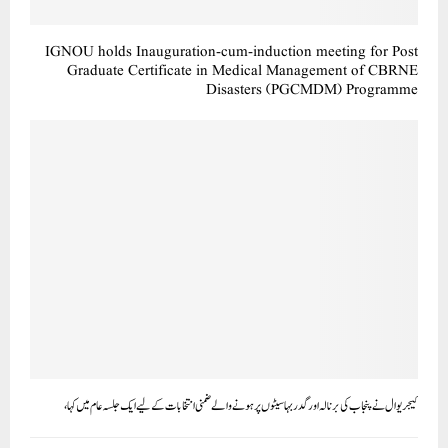
IGNOU holds Inauguration-cum-induction meeting for Post
Graduate Certificate in Medical Management of CBRNE
Disasters (PGCMDM) Programme
کیجریوال نے پنجاب کی برنالہ اور گدربہا سیٹوں پر ہونے والے ضمنی انتخابات کے لیے ایک جلسہ عام میں کہا،