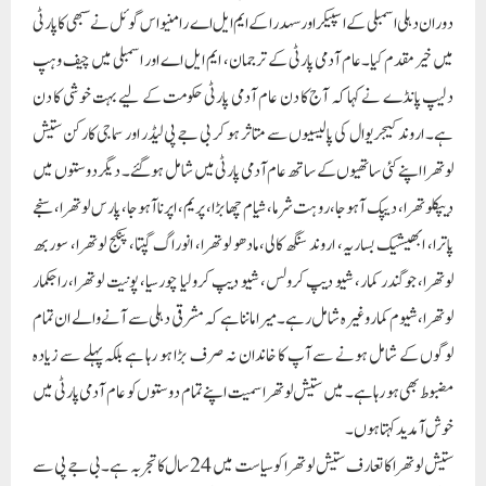
دوران دہلی اسمبلی کے اسپیکر اور سہدرا کے ایم ایل اے رامنیواس گوئل نے سبھی کا پارٹی
میں خیرمقدم کیا۔عام آدمی پارٹی کے ترجمان، ایم ایل اے اور اسمبلی میں چیف وہپ
دلیپ پانڈے نے کہا کہ آج کا دن عام آدمی پارٹی حکومت کے لیے بہت خوشی کا دن
ہے۔ اروند کیجریوال کی پالیسیوں سے متاثر ہو کر بی جے پی لیڈر اور سماجی کارکن ستیش
لوتھرا اپنے کئی ساتھیوں کے ساتھ عام آدمی پارٹی میں شامل ہو گئے۔ دیگر دوستوں میں
دیپکلوتھرا، دیپک آہوجا، روہت شرما، شیام چھابڑا، پریم، اپرنا آہوجا، پارس لوتھرا، سنجے
پاترا، ابھیشیک بساریہ، اروند سنگھ کالی، مادھو لوتھرا، انوراگ گپتا، پنکج لوتھرا، سوربھ
لوتھرا، جوگندر کمار، شیو دیپ کرولس، شیو دیپ کرولیا چورسیا، پونیت لوتھرا، راجکمار
لوتھرا، شیوم کمار وغیرہ شامل رہے۔میرا ماننا ہے کہ مشرقی دہلی سے آنے والے ان تمام
لوگوں کے شامل ہونے سے آپ کا خاندان نہ صرف بڑا ہو رہا ہے بلکہ پہلے سے زیادہ
مضبوط بھی ہو رہا ہے۔ میں ستیش لوتھرا سمیت اپنے تمام دوستوں کو عام آدمی پارٹی میں
خوش آمدید کہتا ہوں۔
ستیش لوتھرا کا تعارف ستیش لوتھرا کو سیاست میں 24 سال کا تجربہ ہے۔ بی جے پی سے