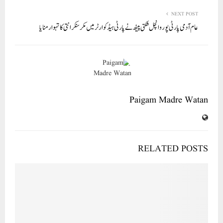
NEXT POST
عام آدمی پارٹی پوروانچل شکتی پیٹھ نے پارٹی ہیڈکوارٹر میں مکر سنکرانتی کا تہوار منایا
Paigam Madre Watan
RELATED POSTS