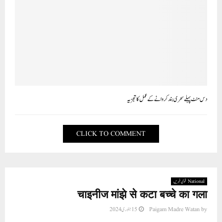
دس منٹ پہلے سحری بند کروانے کے عمل کا تجزیہ
CLICK TO COMMENT
National قومی خبریں
चाइनीज मांझे से कटा बच्चे का गला
by
Paigam Madre Watan
15 جنوری 2024