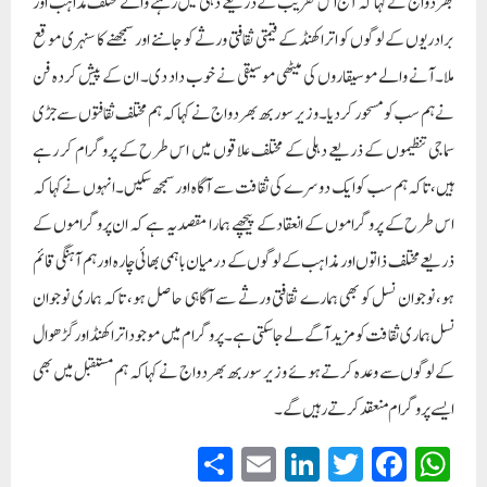
بھردواج نے کہا کہ آج اس تقریب کے ذریعے دہلی میں رہنے والے مختلف مذاہب اور
برادریوں کے لوگوں کو اتراکھنڈ کے قیمتی ثقافتی ورثے کو جاننے اور سمجھنے کا سنہری موقع
ملا۔آنے والے موسیقاروں کی میٹھی موسیقی نے خوب داد دی۔ ان کے پیش کردہ فن
نے ہم سب کو مسحور کر دیا۔وزیر سوربھ بھردواج نے کہا کہ ہم مختلف ثقافتوں سے جڑی
سماجی تنظیموں کے ذریعے دہلی کے مختلف علاقوں میں اس طرح کے پروگرام کر رہے
ہیں، تاکہ ہم سب کو ایک دوسرے کی ثقافت سے آگاہ اور سمجھ سکیں۔انہوں نے کہا کہ
اس طرح کے پروگراموں کے انعقاد کے پیچھے ہمارا مقصد یہ ہے کہ ان پروگراموں کے
ذریعے مختلف ذاتوں اور مذاہب کے لوگوں کے درمیان باہمی بھائی چارہ اور ہم آہنگی قائم
ہو، نوجوان نسل کو بھی ہمارے ثقافتی ورثے سے آگاہی حاصل ہو، تاکہ ہماری نوجوان
نسل ہماری ثقافت کو مزید آگے لے جا سکتی ہے۔پروگرام میں موجود اتراکھنڈ اور گڑھوال
کے لوگوں سے وعدہ کرتے ہوئے وزیر سوربھ بھردواج نے کہا کہ ہم مستقبل میں بھی
ایسے پروگرام منعقد کرتے رہیں گے۔
S
E
Li
T
Fa
W