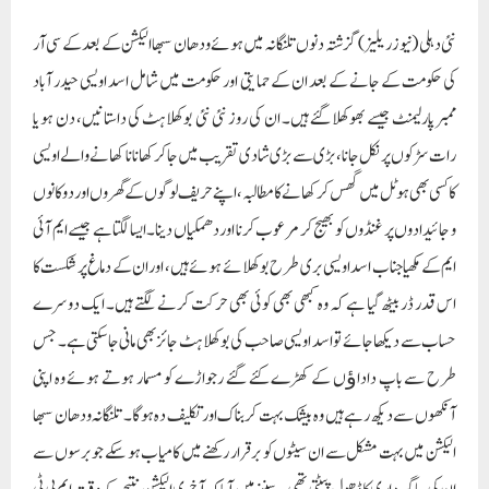
ایم کے مکھیا جناب اسد اویسی بری طرح بوکھلائے ہوئے ہیں، اور ان کے دماغ پر شکست کا
اس قدر ڈر بیٹھ گیا ہے کہ وہ کبھی بھی کوئی بھی حرکت کرنے لگتے ہیں۔ ایک دوسرے
حساب سے دیکھا جائے تو اسد اویسی صاحب کی بوکھلاہٹ جائز بھی مانی جا سکتی ہے۔ جس
طرح سے باپ داداﺅں کے کھڑے کئے گئے رجواڑے کو مسمار ہوتے ہوئے وہ اپنی
آنکھوں سے دیکھ رہے ہیں وہ بیشک بہت کربناک اور تکلیف دہ ہوگا۔ تلنگانہ ودھان سبھا
الیکشن میں بہت مشکل سے ان سیٹوں کو برقرار رکھنے میں کامیاب ہو سکے جو برسوں سے
ان کی جاگیر داری کا ڈھول پیٹتی تھی۔ سننے میں آیا کہ آخری الیکشن نتیجے کے وقت ایم بی ٹی
کے امیدوار امجد اللہ خان کو گرفتار کرکے رائے شماری کاﺅنٹر سے دور لے جایا گیا، تب جا
کر امجداللہ خان کے حریف لیڈر یعنی اسد اویسی کے امید وار کو جیت کا سہرا باندھا گیا۔ اسی
طرح سے کانگریس کے امیدوار فیروز خان بھی بہت کم ووٹوں کے فرق سے ہارے۔ کہنے
والے کہتے ہیں کہ بہت کچھ کھیل کھیلا گیا ہے تو وہ نام نہاد آبرو بچ سکی ہے جو زمین دوز
ہونے والی تھی۔ سامنے لوک سبھا الیکشن بھی کھڑا ہے۔ اس میں جہاں دوسری پارٹیاں
اپنی امیدواری کا دعوی کر رہی ہیں وہیں اویسی صاحب کے گلے کی ہڈی بنی ہوئی عالمہ ڈاکٹر
نوہیرا شیخ بھی بہت زور دار اندا ز میں اویسی کو چیلنج دیتی ہوئی نظر آتی ہیں۔ اور مطالعہ سے