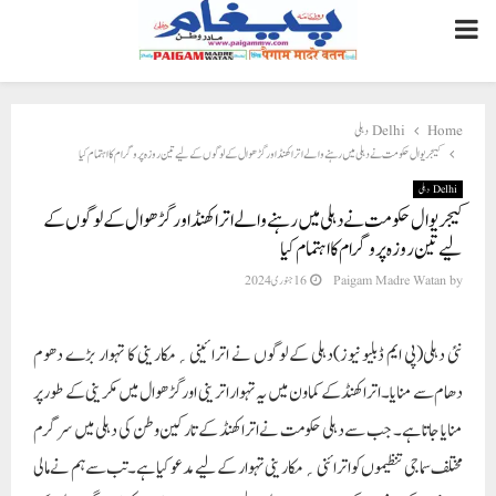
PRIMARY
MENU
Delhi دہلی
Home
کیجریوال حکومت نے دہلی میں رہنے والے اتراکھنڈ اور گڑھوال کے لوگوں کے لیے تین روزہ پروگرام کا اہتمام کیا
Delhi دہلی
کیجریوال حکومت نے دہلی میں رہنے والے اتراکھنڈ اور گڑھوال کے لوگوں کے
لیے تین روزہ پروگرام کا اہتمام کیا
16 جنوری 2024
Paigam Madre Watan
by
نئی دہلی(پی ایم ڈبلیو نیوز)دہلی کے لوگوں نے اترائینی؍مکارینی کا تہوار بڑے دھوم
دھام سے منایا۔ اتراکھنڈ کے کماون میں یہ تہوار اترینی اور گڑھوال میں مکرینی کے طور پر
منایا جاتا ہے۔ جب سے دہلی حکومت نے اتراکھنڈ کے تارکین وطن کی دہلی میں سرگرم
مختلف سماجی تنظیموں کو اترائنی؍مکارینی تہوار کے لیے مدعو کیا ہے۔تب سے ہم نے مالی