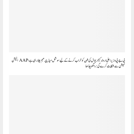
بی جے پی وزیر اعلی اروند کیجریوال کی شبیہ کو خراب کرنے کے لیے سوشل میڈیا پر مہم چلا رہی ہے، AAP الیکشن
کمیشن سے شکایت کرے گی: راگھو چڈھا