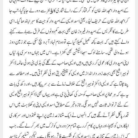
پتہ چلتا ہے کہ اویسی ڈاکٹر نوہیرا شیخ کے خلاف زمانے سے برسر پیکار ہیں، اور دکھ کی بات
یہ ہے کہ ہر محاذ پر اویسی صاحب کو منہ کی کھانی پڑی ہے اور یہاں بھی ڈاکٹر نوہیرا شیخ اویسی
کے لئے تر نوالہ ثابت نہیں ہونگی۔ تازہ خبر کے مطابق اسد اویسی اپنی بوکھلاہٹ میں اس
قدر پاگل نظر آنے لگے ہیں کہ انہوں نے ایک متنازعہ زمین پر اپنے غنڈوں اور سرکاری
اہلکاروں کو بھیجا، اور وہاں پر کام کر رہے تمام مزدوروں کو ٹرک میں بھر کر لے گئے۔ جب
کہ اس زمین کے تنازعہ میں اسد اویسی کو شکست فاش ہو چکی ہے۔ لیکن تسلیم کرنا اسد
صاحب کے لئے گلے میں اٹکی بہت مشکل ہڈی ثابت ہو رہا ہے۔ جسے نگلنا بھی مشکل ہے
اور اگلنا بھی مشکل ہے۔ تنازعات گویا کہ اسد اویسی کے لئے سانپ کے حلق کا چھچھوندر
ہو گیا ہے۔ جسے نہ وہ نگل سکتے ہیں اور نہ اگل سکتے ہیں۔ کہتے ہیں کہ بہت آسان ہوتا ہے
نیچے سے اوپر کی طرف سفر طے کرنا ، لیکن بہت مشکل ہوتا ہے اوپر سے نیچے کی طرف
لوٹنا، یہاں تو پستی کے تصور سے ہی اسد اویسی کانپتے ہوئے دکھائی دیتے ہیں۔ اسد اویسی
صاحب جس سرکار میں رہتے تھے اس میں ایم آئی ایم کے ہر ناجائز مطالبات کو پورا کیا جاتا
تھا۔ لیکن اب گویا اویسی صاحب کنویں میں گر رہے ہیں اور تاریکی مزید گہراتی چلی جا رہی