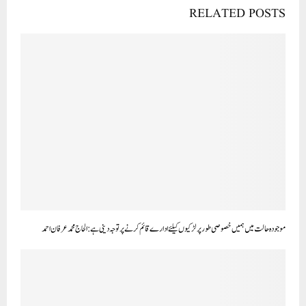
RELATED POSTS
موجودہ حالت میں ہمیں خصوصی طور پر لڑکیوں کیلئے ادارے قائم کرنے پر توجہ دینی ہے: الحاج محمد عرفان احمد