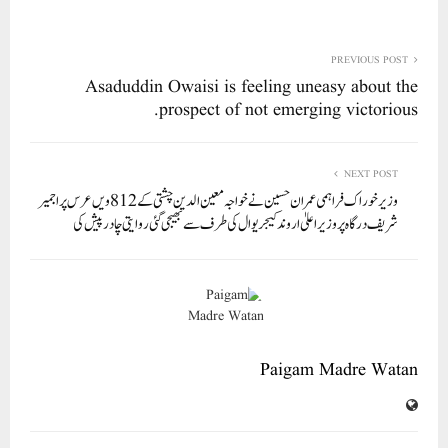
ha
m
nk
wi
ce
ha
re
ail
ed
tte
bo
ts
In
r
ok
A
PREVIOUS POST
Asaduddin Owaisi is feeling uneasy about the
pp
prospect of not emerging victorious.
NEXT POST
وزیر خوراک فراہمی عمران حسین نے خواجہ معین الدین چشتی کے 812 ویں عرس پر اجمیر
شریف درگاہ پر وزیراعلیٰ اروند کیجریوال کی طرف سے بھیجی گئی روایتی چادر پیش کی
Paigam Madre Watan