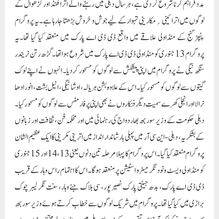
مدد فراہم کرنا شروع کر دی ہے، ہر سال دہلی میں رہنے والے اتراکھنڈ اور گڑھوال کے
لوگوں میں اترائینی؍مکارینی تہوار کے لیے جوش و خروش بڑھتا جا رہا ہے۔ یہ پروگرام
پٹپڑ گنج کے منڈاولی علاقے میں واقع ڈی ڈی اے پارک میں منعقد کیا گیا تھا۔یہ
پروگرام 13 جنوری کو منڈاولی ڈی ڈی اے پارک میں شروع ہوا تھا۔گڑھ رتن نریندر
سنگھ نیگی نے پروگرام میں اپنی پیشکش سے لوگوں کو مسحور کر دیا۔ انہوں نے اپنے لوک
گیتوں سے لوگوں کو مسحور کیا۔ اس کے علاوہ بشن ہریالہ، اوشا نیگی، انیل بشت، انورادھا
نرالا اور انجلی کھرے سمیت دیگر فنکاروں نے بھی اپنی پرفارمنس سے لوگوں کو مسحور کیا۔
دہلی حکومت کے وزیر سوربھ بھاردواج کی رہنمائی میں اور محکمہ فن، ثقافت اور زبانوں
کے بشکریہ، دہلی-این سی آر میں پہلی بار شاندار انداز میں اترینی مکرینی کا ایک عظیم الشان
پروگرام منعقد کیا گیا۔ اس پروگرام کا پہلا مرحلہ تین دنوں یعنی 13، 14 اور 15 جنوری
کو منڈاولی ویسٹ ونود نگر میٹرو اسٹیشن پر منعقد ہوگا۔اس کا اہتمام راس وہار کے قریب
ڈی ڈی اے پارک، بدھ جینتی پارک نصیر پور، سی بلاک جئے وہار، سنت نگر لیبر چوک
براڑی میں کیا گیا تھا۔پروگرام میں شریک لوگوں سے خطاب کرتے ہوئے وزیر سوربھ