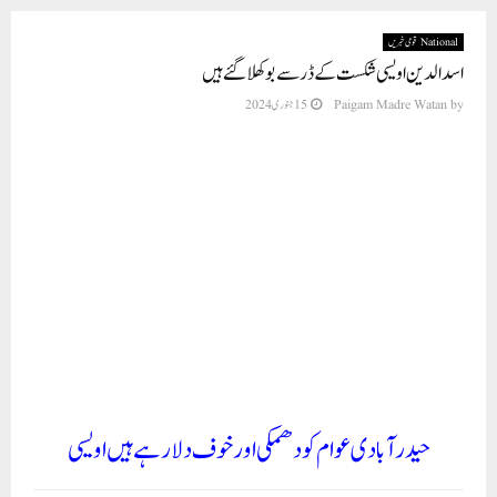
National قومی خبریں
اسد الدین اویسی شکست کے ڈر سے بوکھلاگئے ہیں
15 جنوری 2024
Paigam Madre Watan
by
حیدر آبادی عوام کو دھمکی اور خوف دلا رہے ہیں اویسی
نئی دہلی (نیوز ریلیز) گزشتہ دنوں تلنگانہ میں ہوئے ودھان سبھا الیکشن کے بعد کے سی آر
کی حکومت کے جانے کے بعد ان کے حمایتی اور حکومت میں شامل اسد اویسی حیدر آباد
ممبر پارلیمنٹ جیسے بھوکھلا گئے ہیں۔ ان کی روز نئی نئی بوکھلاہٹ کی داستانیں، دن ہو یا
رات سڑکوں پر نکل جانا، بڑی سے بڑی شادی تقریب میں جاکر کھانا نا کھانے والے اویسی
کا کسی بھی ہوٹل میں گھس کر کھانے کا مطالبہ ، اپنے حریف لوگوں کے گھروں اور دوکانوں
و جائیدادوں پر غنڈوں کو بھیج کر مرعوب کرنا اور دھمکیاں دینا۔ ایسا لگتا ہے جیسے ایم آئی