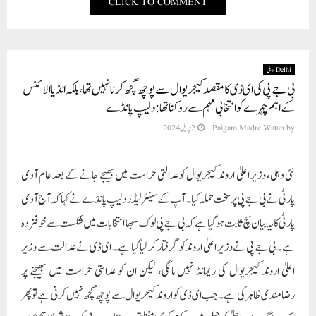
CLICK TO COMMENT
Delhi دہلی
بی جے پی کی ای ڈی کا مقصد کیجریوال سے پوچھ گچھ کرنا نہیں تھا، بلکہ انڈیا الائنس
کے اہم چہرے کو انتخابی مہم سے روکنا تھا: دلیپ پانڈے
by
Paigam Madre Watan
2 اپریل 2024
نئی دہلی، وزیر اعلیٰ اروند کیجریوال کو عدالتی حراست میں بھیجے جانے کے بعد عام آدمی
پارٹی نے بی جے پی پر سخت حملہ کیا۔ آپ کے سینئر لیڈر دلیپ پانڈے نے کہا کہ آج آدمی
پارٹی کا یہ بیان سچ ثابت ہو گیا ہے کہ بی جے پی لوک سبھا انتخابات میں شکست سے خوفزدہ
ہے۔ بی جے پی نے وزیر اعلیٰ اروند کو گرفتار کر لیا گیا ہے۔ ای ڈی نے عدالت سے وزیر
اعلیٰ اروند کیجریوال کی ریمانڈ نہیں مانگی، لیکن ان کو عدالتی حراست میں بھیجنے پر
رضامندی ظاہر کی ہے۔ جب ای ڈی کو اروند کیجریوال سے پوچھ گچھ نہیں کرنی ہے تو پھر