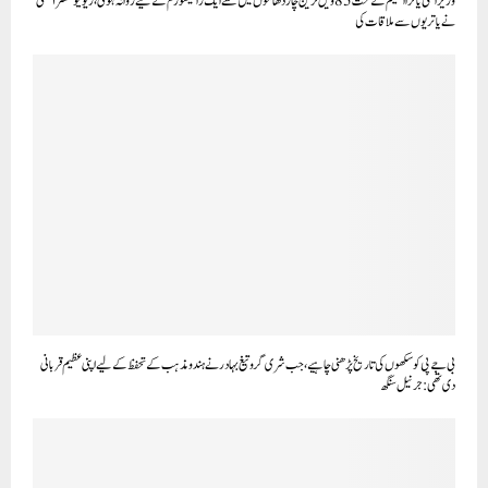
وزیر اعلیٰ یاترا اسکیم کے تحت 85ویں ٹرین چار دھاموں میں سے ایک رامیشورم کے لیے روانہ ہوئی، ریونیو منسٹر آتشی
نے یاتریوں سے ملاقات کی
بی جے پی کو سکھوں کی تاریخ پڑھنی چاہیے، جب شری گرو تیغ بہادر نے ہندو مذہب کے تحفظ کے لیے اپنی عظیم قربانی
دی تھی: جرنیل سنگھ