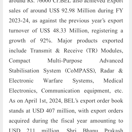
around Rs. 76000 Cr.BEL also achieved Export
sales of around US$ 92.98 Million during FY
2023-24, as against the previous year’s export
turnover of US$ 48.33 Million, registering a
growth of 92%. Major products exported
include Transmit & Receive (TR) Modules,
Compact Multi-Purpose Advanced
Stabilisation System (CoMPASS), Radar &
Electronic Warfare Systems, Medical
Electronics, Communication equipment, etc.
As on April 1st, 2024, BEL’s export order book
stands at USD 407 million, with export orders
acquired during the fiscal year amounting to
USD 211 million. Shri Bhanu Prakash