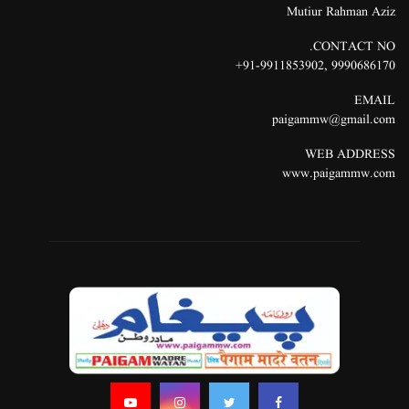
Mutiur Rahman Aziz
CONTACT NO.
91-9911853902+
,
9990686170
EMAIL
paigammw@gmail.com
WEB ADDRESS
www.paigammw.com