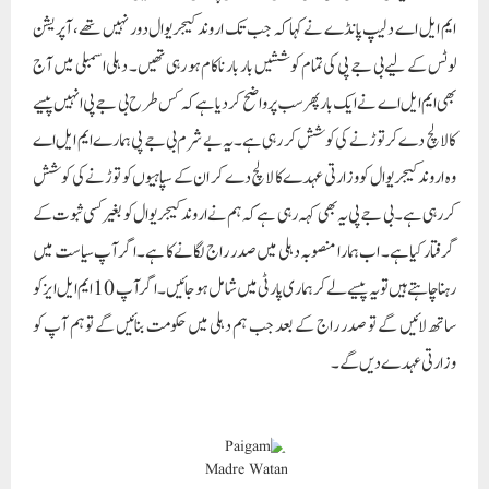
ایم ایل اے دلیپ پانڈے نے کہا کہ جب تک اروند کیجریوال دور نہیں تھے، آپریشن
لوٹس کے لیے بی جے پی کی تمام کوششیں بار بار ناکام ہو رہی تھیں۔ دہلی اسمبلی میں آج
بھی ایم ایل اے نے ایک بار پھر سب پر واضح کر دیا ہے کہ کس طرح بی جے پی انہیں پیسے
کا لالچ دے کر توڑنے کی کوشش کر رہی ہے۔ یہ بے شرم بی جے پی ہمارے ایم ایل اے
وہ اروند کیجریوال کو وزارتی عہدے کا لالچ دے کر ان کے سپاہیوں کو توڑنے کی کوشش
کر رہی ہے۔ بی جے پی یہ بھی کہہ رہی ہے کہ ہم نے اروند کیجریوال کو بغیر کسی ثبوت کے
گرفتار کیا ہے۔ اب ہمارا منصوبہ دہلی میں صدر راج لگانے کا ہے۔ اگر آپ سیاست میں
رہنا چاہتے ہیں تو یہ پیسے لے کر ہماری پارٹی میں شامل ہو جائیں۔اگر آپ 10 ایم ایل ایز کو
ساتھ لائیں گے تو صدر راج کے بعد جب ہم دہلی میں حکومت بنائیں گے تو ہم آپ کو
وزارتی عہدے دیں گے۔