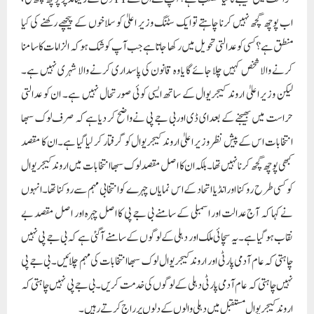
اب پوچھ گچھ نہیں کرنا چاہتے تو ایک سٹنگ وزیر اعلیٰ کو سلاخوں کے پیچھے رکھنے کی کیا
منطق ہے؟کسی کو عدالتی تحویل میں رکھا جاتا ہے جب آپ کو شک ہو کہ الزامات کا سامنا
کرنے والا شخص کہیں چلا جائے گا یا وہ قانون کی پاسداری کرنے والا شہری نہیں ہے۔
لیکن وزیر اعلیٰ اروند کیجریوال کے ساتھ ایسی کوئی صورتحال نہیں ہے۔ ان کو عدالتی
حراست میں بھیجنے کے بعد ای ڈی اور بی جے پی نے واضح کر دیا ہے کہ صرف لوک سبھا
انتخابات اس کے پیش نظر وزیر اعلیٰ اروند کیجریوال کو گرفتار کر لیا گیا ہے۔ ان کا مقصد
کبھی پوچھ گچھ کرنا نہیں تھا۔ بلکہ ان کا اصل مقصد لوک سبھا انتخابات میں اروند کیجریوال
کو کسی طرح روکنا اور انڈیا اتحاد کے اس نمایاں چہرے کو انتخابی مہم سے روکنا تھا۔انہوں
نے کہا کہ آج عدالت اور اسمبلی کے سامنے بی جے پی کا اصل چہرہ اور اصل مقصد بے
نقاب ہو گیا ہے۔ یہ سچائی ملک اور دہلی کے لوگوں کے سامنے آ گئی ہے کہ بی جے پی نہیں
چاہتی کہ عام آدمی پارٹی اور اروند کیجریوال لوک سبھا انتخابات کی مہم چلائیں۔ بی جے پی
نہیں چاہتی کہ عام آدمی پارٹی دہلی کے لوگوں کی خدمت کریں۔ بی جے پی نہیں چاہتی کہ
اروند کیجریوال مستقبل میں دہلی والوں کے دلوں پر راج کرتے رہیں۔