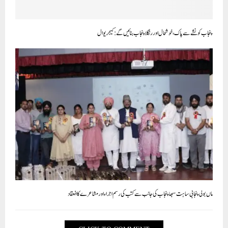
پنجاب کو نشے سے پاک، خوشحال اور رنگلا پنجاب بنائیں گے: کیجریوال
ماں بولی پنجابی ساہت سبھا پنجاب کی جانب سے کتب کی رسم اجراء ا ور مشاعرے کا انعقاد