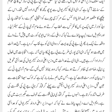
ایک سٹنگ وزیر اعلیٰ کو جیل میں رکھنے کی کیا منطق ہے؟بی جے پی کی سازش کا سچ عوام
کے سامنے آ گیا ہے کہ ای ڈی کا کیجریوال سے پوچھ گچھ کا کبھی ارادہ نہیں تھا۔ اس کے
پیچھے کا مقصد صرف انڈیا الائنس کے مرکزی چہرے کو انتخابی مہم سے روکنا تھا۔پارٹی
ہیڈکوارٹر میں ایک پریس کانفرنس سے خطاب کرتے ہوئے عام آدمی پارٹی کے سینئر لیڈر
اور ایم ایل اے دلیپ پانڈے نے کہا کہ دہلی کے راؤس ایونیو کورٹ میں پیش آنے والے
واقعہ نے ایک بار پھر بی جے پی کی ہدایت کردہ ای ڈی کو بے نقاب کر دیا ہے۔ آج عدالت
میں ثابت ہو گیا کہ ای ڈی پوری طرح سے بی جے پی کا سیاسی آلہ ہے۔انتخابات میں فعال
کردار ادا کر رہے ہیں۔ ای ڈی نے عدالت میں وزیر اعلیٰ اروند کیجریوال کی عدالتی تحویل
پر اپنی رضامندی ظاہر کرتے ہوئے اور کہا کہ وہ ریمانڈ نہیں لیں گے، عام آدمی پارٹی کے
اس بیان کو درست ثابت کیا ہے، جس میں ہم نے بار بار کہا ہے کہ لوک سبھا انتخابات سے
عین قبل، وزیر اعلیٰ اروند کیجریوال الیکشن سے پہلے گرفتار کرنا بی جے پی کی شکست کی
طرف اشارہ کرتا ہے۔ انہوں نے یہ گرفتاری اپنی شکست کے خوف سے گھبراہٹ میں کی
ہے۔ایم ایل اے دلیپ پانڈے نے کہا کہ اب وزیر اعلیٰ اروند کیجریوال کو عدالتی
حراست میں بھیجنے کا کیا مطلب ہے؟ آپ نے ان سے 11 دن کے ریمانڈ پر پوچھ گچھ کی،