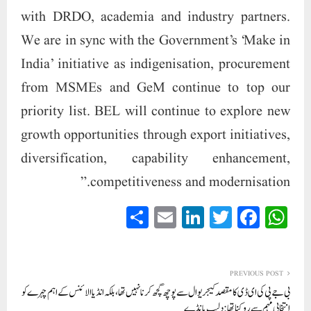
with DRDO, academia and industry partners.
We are in sync with the Government’s ‘Make in
India’ initiative as indigenisation, procurement
from MSMEs and GeM continue to top our
priority list. BEL will continue to explore new
growth opportunities through export initiatives,
diversification, capability enhancement,
competitiveness and modernisation.”
S
E
Li
T
Fa
W
ha
m
nk
wi
ce
ha
re
ail
ed
tte
bo
ts
In
r
ok
A
PREVIOUS POST
بی جے پی کی ای ڈی کا مقصد کیجریوال سے پوچھ گچھ کرنا نہیں تھا، بلکہ انڈیا الائنس کے اہم چہرے کو
pp
انتخابی مہم سے روکنا تھا: دلیپ پانڈے