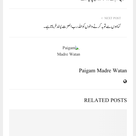
NEXT POST
گناہوں سے توبہ کرنے والو ں کواللہ رب العزت پسند فرماتا ہے ۔
Paigam Madre Watan
RELATED POSTS