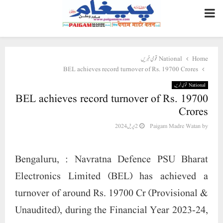
PRIMARY
MENU
Home
National قومی خبریں
BEL achieves record turnover of Rs. 19700 Crores
National قومی خبریں
BEL achieves record turnover of Rs. 19700
Crores
by
Paigam Madre Watan
2 اپریل 2024
Bengaluru, :
Navratna Defence PSU Bharat
Electronics Limited (BEL) has achieved a
turnover of around Rs. 19700 Cr
(Provisional &
Unaudited), during the Financial Year 2023-24,