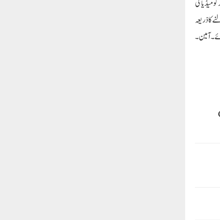
و میڈیا کی
ے کا ذریعہ
ائے۔ آمین۔