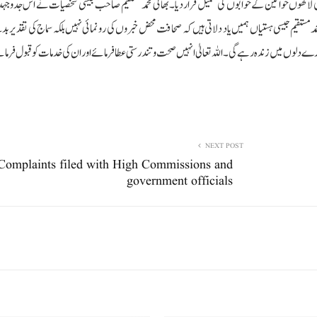
ی لاکھوں خواتین کے خوابوں کی تکمیل قرار دیا۔ بھائی محمد مستقیم صاحب جیسی شخصیات نے اس جدوجہد ک
مستقیم جیسی ہستیاں ہمیں یاد دلاتی ہیں کہ صحافت محض خبروں کی رونمائی نہیں بلکہ سماج کی تقدیر بدلن
ے دلوں میں زندہ رہے گی۔ اللہ تعالیٰ انہیں صحت و تندرستی عطا فرمائے اور ان کی خدمات کو قبول فرم
NEXT POST
Complaints filed with High Commissions and
government officials