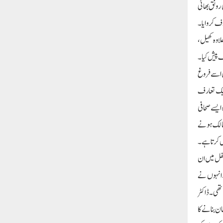
 رونق بھائی
رف کروایا۔
علاوہ کھیل،
ف پیش کیا۔
ں اسے فروغ
 ایک تعارف
ایسے صحافی
 مالک ہونے
ش کرتا ہے۔
محفل میں ان
۔ انہوں نے
تھی۔ ڈاکٹر
ن کی زندگی آسان بنانے کا