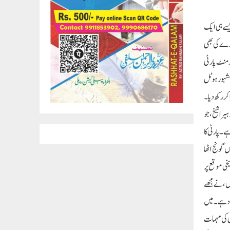
یسے ہی ایک
ارے کی بھی
تھی۔ یہ محفل نہ
ل انڈیا مہیلا امپاورمنٹ پارٹی کا قیام 12 نومبر 2017 کو نئی دہلی کے مشہور ہوٹل
کر رکھ دیا۔
یرا شیخ، جو
۔ پارٹی کا
 گونج اٹھا
 تھی۔ اس تاریخی موقع پر
، نے مجھے
اد ہے۔ میں
ٹی کی مہمات