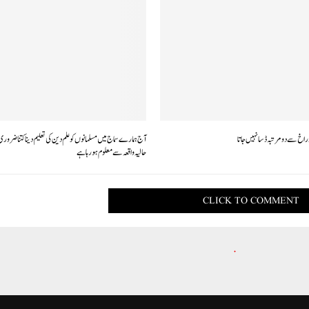
اخ سے دو مرتبہ ڈسا نہیں جاتا
آج ہمارے سماج میں مسلمانوں کو علم دین کی تعلیم دینا کتنا ضرور
حالیہ واقعہ سے معلوم ہورہا ہے
CLICK TO COMMENT