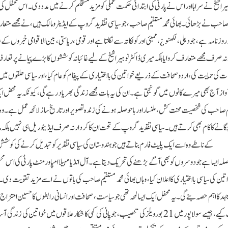
ہیرا شیخ نے سراہا اور اس نے پارٹی کی ابتدائی حکمت عملی کو مزید مستحکم کرنے میں مدد دی۔ اس محفل کی
م صاحب نے بڑھائی۔ بھائی محمد مستقیم صاحب، جو سیاسی تقدید گروپ کے ایڈیٹر و مالک ہیں، نے مجھے متعا
زنامہ ہے، جو دہلی، لکھنو ¿، ممبئی اور کولکاتہ سے نکلتا ہے اور قومی، ریاستی، بین الاقوامی خبروں کے 
 نہ صرف مجھے متعارف کروایا بلکہ میری ڈاکٹر نوہیرا شیخ کے لیے غائبانہ کوششوں کا بڑے پیمانے پر تعار
ت کی حمایت کی، اردو صحافت کے ذریعے خواتین کی بااختیاری کے پیغام کو عام کیا، اور سیاسی حلقوں می
ی آواز آج بھی میرے کانوں میں گونجتی ہے۔ ان کی یہ بات مجھے زندگی بھر یاد رہے گی، کیونکہ یہ محض
تقیم صاحب کی شخصیت محنت کش، ملنسار اور باحوصلہ ہونے کی زندہ تصویر اور تاریخ ساز لائحہ عمل ہے۔ وہ 
کو جگانے کا کام بھی کرتے ہیں۔ سیاسی تقدید گروپ کے تحت ان کا کردار نہ صرف ایڈیٹوریل ہی نہیں بلکہ
کے ناطے وہ اسے ایک پلیٹ فارم بناتے ہیں جو ہندوستان کی سیاسی تقدیر کو تبدیل کرنے کی کوش
ا حوصلہ ایسا ہے جو دوسروں کو بھی آگے بڑھنے کی تحریک دیتا ہے۔ آل انڈیا مہیلا امپاورمنٹ پارٹی کی اس 
اتین کی سیاسی بااختیاری کا اعلان کیا، وہاں بھائی محمد مستقیم صاحب کی باتوں نے اسے مزید تقویت دی
ہد کا اہم حصہ بنے گی۔ یہ محفل ایک ایسا لمحہ تھی جو سیاست، صحافت اور انسانی رابطوں کا حسین امتزاج 
نوہیرا شیخ کی قیادت میں ایم ای پی نے خواتین کی بااختیاری کیلئے کئی اقدامات کیے، جیسے سولاپور میں 21 بورویلز کی تنصیب، جو پانی کی کمی کا شکار علاقوں میں خواتی