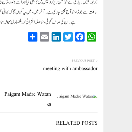
ذریعہ بنیں۔ پارٹی نے خواتین ریزروئیشن بل کا بھی کیا اور اسے ہندوستان ک
طاقت سے جوڑا، جو آج بھی جاری ہے۔ آخر میں، میں یہ کہوں گا کہ بھائی محمد 
ہے۔ ان کی صاف گوئی، حوصلہ افزائی اور ملنساری ہمیشہ ہمار
S
E
Li
T
Fa
W
ha
m
nk
wi
ce
ha
re
ail
ed
tte
bo
ts
In
r
ok
A
PREVIOUS POST
meeting with ambassador
pp
Paigam Madre Watan
RELATED POSTS