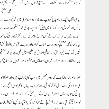
کو مزید آگے بڑھایا جا سکے اور اسے وسیع تر حمایت مل سکے۔ یہ تجویز ڈاکٹر نو
محمد مستقی
سیاسی تقدید ایک ایسا میڈیا گروپ ہے جو اردو اور ہندی میں شائع ہونے والا رو
بزنس اور تفریحی مواد کو اردو میں پیش کرتا ہے۔ بھائی محمد مستقیم صاحب نے
انہوں نے بیان کیا کہ میں نے کس طرح خاموشی سے ڈاکٹر نوہیرا شیخ کی مہما
دیا۔ بھائی محمد مستقیم کی وہ صاف شفاف گواہی اور میرے حق میں اٹھائی گئ
نہیں بلکہ ایک سچی دوستی اور صحافتی اخلاق کی عظیم مثال تھی۔ بھائی محمد مس
ہیں جو الفاظ سے نہ صرف خبروں، مضامین اور کالمز کو سجاتے ہیں بلکہ سماج 
ان کی ملنساری ایسی ہے کہ وہ ہر محفل میں سب کو اپنا بنا لیتے ہیں، اور ان ک
کی موجودگی نے ماحول کو گرمجوشی سے بھر دیا۔ جہاں ڈاکٹر نوہیرا شیخ نے خو
پارٹی کی حمایت میں نہ صرف بیان کیا بلکہ یہ بھی کہا کہ اردو صحافت اس جدوج