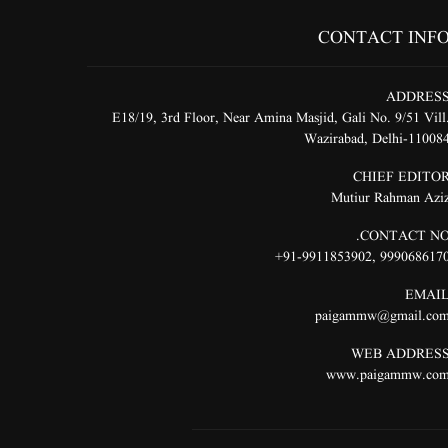
CONTACT INF
ADDRES
E18/19, 3rd Floor, Near Amina Masjid, Gali No. 9/51 Vill
Wazirabad, Delhi-11008
CHIEF EDITO
Mutiur Rahman Azi
CONTACT NO
91-9911853902+
,
999068617
EMAI
paigammw@gmail.co
WEB ADDRES
www.paigammw.co