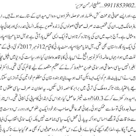
ن عزیز
ے، اور ایسے صحافی جو محنت کش، ملنسار اور حوصلہ افزا ہوں، وہ اس میدان کے ستارے ہوتے ہیں۔ ا
ر و مالک ہیں۔ ان کی شخصیت نہ صرف صحافتی اصولوں کی زندہ تصویر ہے بلکہ انسانی ہمدردی اور بھائی چ
ل ہے۔ آج جب میں ان کی یاد تازہ کرتا ہوں تو ایک ایسی محفل یاد آتی ہے جو آل انڈیا مہیلا امپاورمنٹ پارٹی (AIMEP) کے قیام کے موقع پر منعقد ہوئی 
صرف ایک سیاسی اعلان کی جگہ تھی بلکہ دوستی، حوصلہ افزائی اور صاف گوئی کی ایک یادگار داستان بھی تھی۔آ
للت میں ہوا، جہاں عالمہ ڈاکٹر نوہیرا شیخ نے اس پارٹی کا باقاعدہ اعلان کیا، اور سیاست کی دنیا میں ہلچل مچا 
غیر انہیں سیاسی، معاشی اور سماجی طور پر مضبوط کرنے کے عظیم مقصد کے لیے قائم کی گئی تھی۔ ڈاکٹر نوہ
ہیں، نے اس پلیٹ فارم کو ایک ایسا بیکن آف ہوپ بنایا جو ہندوستان کی مظلوم خواتین کی آواز بن سکتا ہے
عے بااختیار بنانا، تاکہ وہ ملک کی ترقی میں برابر کا حصہ ڈال سکیں۔ یہ اعلان نہ صرف سیاسی حلقوں میں
بلکہ 2018 کے کرناٹکا اسمبلی انتخابات میں پارٹی نے تمام 224 نشستوں پر امیدوار کھڑے کر کے 0.3% ووٹ شیئر حاصل کیا، جو اس کی ابتدائی کامیابی کی نشانی
 (جدہ) کی توسط سے ممکن ہوئی۔ بھائی محمد عاقل صاحب، جو خود ایک پرخلوص اور دور رس دوست ہیں
ے ملاقات کی تو مجھے احساس ہوا کہ یہ پارٹی محض ایک سیاسی جماعت نہیں بلکہ ایک سماجی انقلاب کی بنی
میں آ چکا ہے، لہذا مجھ اکیلے کی بجائے دہلی کے دس مشہور اردو صحافیوں کو بھی مدعو کیا جائے، تاکہ پار