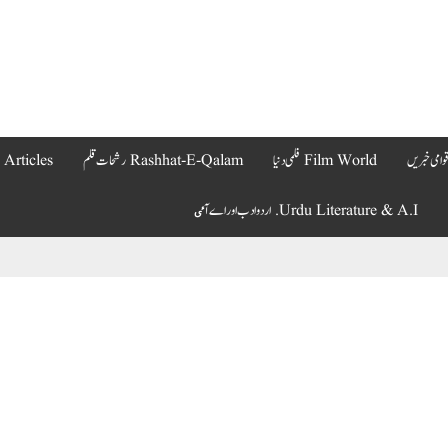
Film World فلمی دنیا
Rashhat-E-Qalam رشحات قلم
Articles مضامین
Urdu Literature & A.I. اردو ادب اور اے آٸ