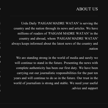
O
ABOUT US
S
Urdu Daily ‘PAIGAM MADRE WATAN’ is serving the
.
country and the nation through its news and articles. We have
4
millions of readers of ‘PAIGAM MADRE WATAN’ in the
country and abroad, whom ‘PAIGAM MADRE WATAN’
R
always keeps informed about the latest news of the country and
z
nation.
.
We are standing strong in the world of media and surely we
0
will continue to stand in the future. Presenting the news with
complete authenticity has been our first duty. We have been
L
carrying out our journalistic responsibilities for the past ten
m
years and will continue to do so in the future. Our trust in the
world of journalism is strong and stable. We need your useful
S
advice and support.
m