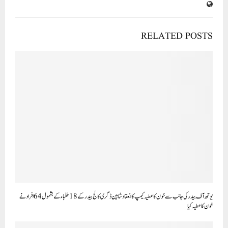
RELATED POSTS
یوتھ آف بیدر کی جانب سے خون کا عطیہ کیمپ کا انعقاد شاہین ڈگری کالج بیدر کے18طلباء کے بشمول64افراد نے
خون کا عطیہ کیا