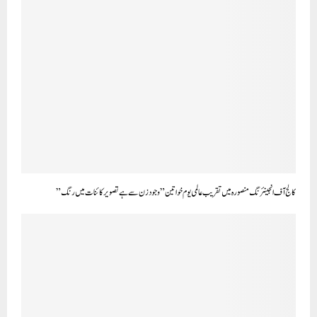
کالج آف انجینئرنگ منصورہ میں تقریب عالمی یوم خواتین ” وجود ز ن سے ہے تصویر کائنات میں رنگ”