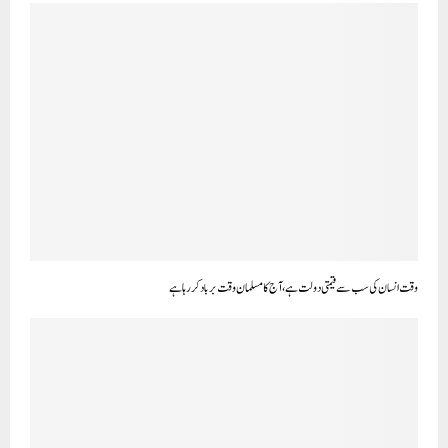
وقت انسان کی سب سے قیمتی دولت ہے،آج کا مسلمان وقت برباد کر رہا ہے