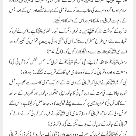
اوراپنے حبیب حضرت محمدﷺ کی طرف سے قبول فرمایا،حضرت محمدﷺ پر درود و
سلام ہو۔اگر دوسرے کی جانب سے کرے تو منی کے بجائے مِنْکہے اور اس کے بعد جس
کے نام سے قربانی ہو ،اُ سکا نام اور اُ س کے والد کا نام لیجئے۔
نہ اُن کے گوشت اللہ کو پہنچتے ہیں نہ خون،مگر اُسے تمہارا تقویٰ پہنچتا ہے۔اُس نے اُن کو
تمہارے لئے اس طرح مسخر کیا ہے تاکہ اُس کی بخشی ہوئی ہدایت پر تم اُس کی تکبیر کرو اور
اے نبیﷺ بشارت دے دو نیکو کار لوگوں کو ۔(الحج:۳۷)
رسولﷺ ملاحظہ فرمائیے:نبی کریم ﷺنے فرمایا کہ جس شخص کو (قربانی کی)
وسعت ہو او ر وہ قربانی نہ کرے تو وہ ہماری عید گاہ کے قریب نہ پھٹکے۔(ابو داؤد)
نبی کریمﷺنے فرمایا کہ قربانی کے دن اللہ کے نزدیک آدمی کا سب سے محبوب عمل
خون بہانا ہے۔قیامت کے دن قربانی کا جانور اپنی سینگوں، بالوں اور کھروں کے ساتھ
آئے گا۔ قربانی کا خون زمین پر گرنے سے پہلے قبولیت کا درجہ حاصل کر لیتا ہے، اس لئے
خوش دلی کے ساتھ قربانی کرو۔(ترمذی)نبی ﷺنے فرمایا کہ قربانی کرنے والے کو
قربانی کے جانور کے ہر بال کے بدلے نیکی ملے گی۔ (ترمذی)
نبی کریمﷺنے فرمایا کہ صرف دو دانت والی (یعنی ایک سال والی)بکری کی قربانی