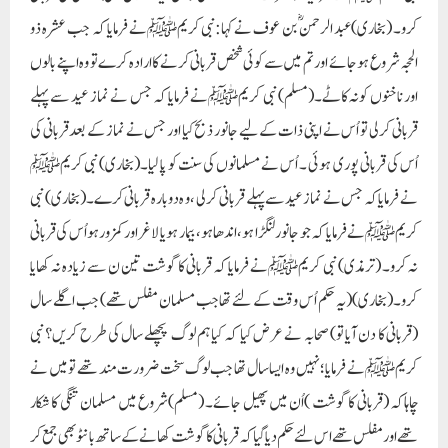
کرو۔ (بخاری)عبد الرحمن ؓبن عوف نے کہا:نبی کریمﷺنے فرمایا کہ جب عشرہ ذو
الحجہ شروع ہو جائے اور تم میں سے کوئی شخص قربانی کرنے کا ارادہ کرے تو وہ اپنے بالوں
اور ناخنوں کونہ کاٹے۔(مسلم) نبی کریمﷺنے فرمایا کہ جس نے نماز عید سے پہلے
قربانی کر لی تو اُس نے اپنی ذات کے لیے جانور ذبح کیا اور جس نے نماز کے بعد قربانی کی
اُس کی قربانی پوری ہوئی ۔ اُس نے مسلمانوں کی سنت کو پا لیا۔(بخاری) نبی کریمﷺ
نے فرمایا کہ جس نے نماز عید سے پہلے قربانی کر لی ، و ہ دوبارہ قربانی کرے۔(بخاری) نبی
کریمﷺنے فرمایا کہ جو جانور لنگڑا ہو، اندھا ہو،بیمار ہو یا لاغر اور کمزورہو اُس کی قربانی
نہ کرو۔ (ترمذی) نبی کریمﷺنے فرمایا کہ قربانی کا گوشت تین ن سے زیادہ نہ کھایا
کرو۔(بخاری)(یہ حکم اُس وقت کے لئے تھا جب مسلمان مفلس تھے) جب اگلے سال
(قربانی کا دن آیا تو) صحابہ نے عرض کیا کہ کیا ہم لوگ پچھلے سال کی طرح کریں؟ نبی
کریمﷺنے فرمایا ؛نہیں وہ ایسا سال تھا جب لوگ سخت ضرورت مند تھے تو میں نے
چاہاکہ (قربانی کا گوشت )اُن میں پھیل جائے۔ (مسلم)شروع میں مسلمان تنگی کا شکار
تھے اور مفلس تھے اس لئے حکم دیا گیا کہ قربانی کا گوشت کھانے کے ساتھ بانٹو بھی جمع کر