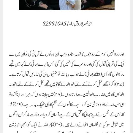
ابونصر فاروق:8298104514
اور ذرا انہیں آدم کے دو بیٹوں کا قصہ سنادو، جب اُن دونوں نے قربانی کی تو اُن میں سے
ایک کی قربانی قبول کی گئی اور دوسرے کی نہیں کی گئی،اُس (برے بھائی)نے کہا میں تجھے
مار ڈالوں گا، اُس(اچھے بھائی) نے جواب دیا اللہ تو متقیوں ہی کی نذریں قبول کرتاہے۔
(۲۷) اگر تو مجھے قتل کرنے کے لئے ہاتھ اٹھائے گا تو میں تجھے قتل کرنے کے لئے ہاتھ نہ
اٹھاؤںگا، میں اللہ رب العالمین سے ڈرتا ہوں۔(۲۸) میں چاہتا ہوں کہ میرا اور اپنا گناہ تو
ہی سمیٹ لے اور دوزخی بن کر رہے۔ظالموں کے ظلم کا یہی ٹھیک بدلہ ہے۔(۲۹)آخر
کار اُس کے نفس نے اپنے بھائی کا قتل اُس کے لیے آسان کر دیا اور وہ اُسے مار کر اُن لوگوں
میں شامل ہو گیا جو نقصان اٹھانے والے ہیں۔(۳۰ )پھر اللہ نے ایک کوا بھیجا جو زمین