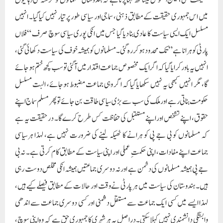
حقیقت بھی، لیکن افسوس کیساتھ کہنا پڑتا ہے کہ ہندوستانی مسلمانوں کو گزشتہ کئی دہائیوں
میں اس جمہوری حقیقت کے مطابق ذہنی، سماجی اور سیاسی طور پر تیار نہیں کیا گیا۔ انہیں
مسلسل ایک ایسی سیاست کا عادی بنا دیا گیا جس میں انکی پوری سیاسی سوچ صرف “فلاں
پارٹی کو ہرانا ہے” تک محدود ہو کر رہ گئی۔ مسلمانوں کو ہمیشہ خوف کی سیاست دکھائی گئی،
انہیں یہ باور کرا یا گیا کہ اگر ایک مخصوص جماعت اقتدار میں آگئی تو سب کچھ ختم ہو جائے
گا، مگر انہیں کبھی یہ نہیں سکھایا گیا کہ اگر وہی جماعت مضبوط ہوجائے، البت مسلسل
حکومت بناتی رہے اور ملک کی سب سے بڑی سیاسی طاقت بن جائے تو پھر مسلم سماج اپنے
حقوق، اپنے تشخص اور اپنے مستقبل کی حفاظت کس طرح کرے گا۔ درحقیقت یہ ہے
کہ مسلمانوں کو بی جے پی کو ہرانے کا ٹھیکہ لینے کی ضرورت نہیں ہے، لہذا ہرسیاسی
جماعت اپنے مفادات، اپنی حکمتِ عملی اور اپنی سیاست کے مطابق کام کرتی ہے۔ نہ بی
جے پی ہمیشہ مسلمانوں کی دشمن ہے اور نہ دوسری جماعتیں ہمیشہ انکی مخلص دوست رہی
ہیں۔ ہندوستان کی سیاست میں ہر پارٹی نے وقت اور حالات کے مطابق فیصلے کیے ہیں،
لہذا ایسے میں کسی ایک جماعت سے مستقل دشمنی اور کسی دوسری جماعت سے اندھی
وابستگی دانشمندی نہیں کہلا سکتی۔ دراصل یہ ہر شہری کا جمہوری حق ہے کہ وہ اپنی سوچ،