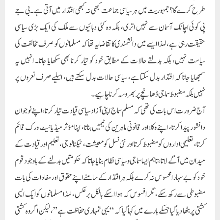
طرح کرے گا؟ جمہوریت میں ہرسیاسی جماعت کبھی نہ کبھی اقتدار میں آتی ہے۔ بی جے
پی کوئی اچانک آسمان سے نہیں اتری، بلکہ وہ کئی دہائیوں سے ملک کی ایک بڑی سیاسی
حقیقت رہی ہے، لہذا ایسے میں دانشمندی کا تقاضا یہ تھا کہ مسلمانوں کو صرف مخالفت کی
سیاست نہیں، بلکہ بدلتے حالات کے مطابق خود کو تیار کرنا بھی سکھایا جاتا۔ انہیں یہ
سمجھایا جاتا کہ اقتدار بدل سکتا ہے، سیاسی حالات بدل سکتے ہیں، اسلیےصرف نعروں پر
نہیں بلکہ مضبوط سماجی ڈھانچے پر بھروسہ کرنا چاہیے۔
آج ضرورت اس بات کی تھی کہ مسلم سماج اپنی آزاد سیاسی قیادت تیار کرتا، اپنے نوجوان
دانشور پیدا کرتا، اپنے وکلا اور قانونی ماہرین کی ٹیمیں بناتا، اپنا مؤثر میڈیا نیٹ ورک قائم
کرتا، تعلیمی اداروں کو مضبوط کرتا اور نئی نسل کو معیشت، ٹیکنالوجی، تعلیم اور قیادت کے
میدان میں آگے لاتا، تاہم ایسا سماجی وسیاسی نظام بنایا جاتا کہ حکومتیں بدلنے کے باوجود قوم
خود کو بے سہارا محسوس نہ کرے بلکہ ہراقتدار کے سامنے اپنے حقوق اور مفادات کی بات
مضبوطی سے رکھ سکے، مگر افسوس کہ ہوا اسکے بالکل برعکس، لہذا مسلمانوں کو ایک ایسی
کشتی پر بٹھا دیا گیا جسکے بارے میں کہا گیا کہ “یہی تمہاری حفاظت ہے”، لیکن اگر وہ کشتی