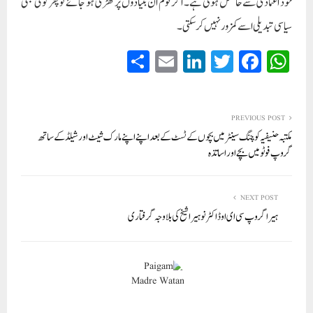
خود اعتمادی سے حاصل ہوتی ہے۔ اگر قوم ان بنیادوں پر کھڑی ہو جائے تو پھر کوئی بھی
سیاسی تبدیلی اسے کمزور نہیں کر سکتی۔
S
E
Li
T
Fa
W
ha
m
nk
wi
ce
ha
re
ail
ed
tte
bo
ts
In
r
ok
A
PREVIOUS POST
مکتبہ حنیفیہ کوچنگ سینٹر میں بچوں کے ٹسٹ کے بعد اپنے اپنے مارک شیٹ اور شیلڈ کے ساتھ
pp
گروپ فوٹو میں بچے اور اساتذہ
NEXT POST
ہیرا گروپ سی ای او ڈاکٹر نوہیرا شیخ کی بلاوجہ گرفتاری