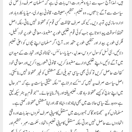
ہیں، لہذا آج سب سے زیادہ ضرورت اس بات کی ہے کہ مسلمان صرف ردِّعمل کی
سیاست سے آگے بڑھیں۔ وہ تعلیم، تنظیم، معیشت، قانونی بیداری، میڈیا، کاروبار اور
ادارہ سازی پر توجہ دیں۔ کیونکہ صرف مخالفت کسی قوم کو محفوظ نہیں بناتی، بلکہ اصل
تحفظ اُسوقت پیدا ہوتا ہے جب کوئی قوم تعلیمی طور پر مضبوط، معاشی طور پر خود کفیل،
فکری طور پر بیدار اور تنظیمی طور پر متحد ہو۔ آج اگر مسلمان اپنے بچوں کو اعلیٰ تعلیم
دلائیں، نئی نسل کو سول سروس، عدلیہ، میڈیا، سائنس، ٹیکنالوجی اور تجارت کے میدان
میں آگے لائیں، اپنے تعلیمی ادارے مضبوط کریں، قانونی شعور پیدا کریں اور معاشی خود
کفالت حاصل کریں تو کوئی بھی سیاسی تبدیلی انکے مستقبل کو غیر محفوظ نہیں بنا سکتی۔
اصل سیاست صرف یہ نہیں کہ “کسے ہرانا ہے”، بلکہ حقیقی سیاست یہ ہے کہ “ہر حال
میں اپنے سماج کو کیسے محفوظ، باوقار، تعلیم یافتہ اور بااثر بنایا جائے۔” جو قوم یہ ہنر سیکھ لیتی
ہے، وہ بدلتے سیاسی حالات میں بھی اپنا وجود، اپنا وقار اور اپنا مستقبل محفوظ رکھتی ہے۔
مسلمانوں کو یہ سمجھنا ہوگا کہ جمہوریت میں مستقل کامیابی صرف نعروں، جذبات اور وقتی
اتحادوں سے حاصل نہیں ہوتی، بلکہ مستقل کامیابی تعلیم، اتحاد، حکمت، صبر، تنظیم اور