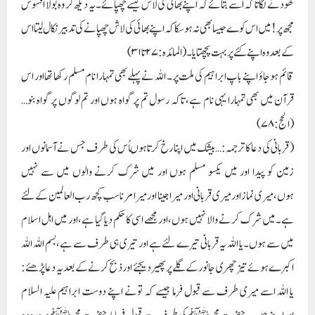
کھودنے لگا تا کہ اُسے بتائے کہ اپنے بھائی کی لاش کیسے چھپائے۔یہ دیکھ کر وہ بولا افسوس
مجھ پر! میں اس کوے جیسا بھی نہ ہو سکا کہ اپنے بھائی کی لاش چھپانے کی تدبیر نکال لیتا اس
کے بعد وہ اپنے کئے پر بہت پچھتایا۔ (المائدہ:۲۷تا۳۱ )
قائم ہو جاؤ اپنے باپ ابراہیم کی ملت پر۔ اللہ نے پہلے بھی تمہارا نام مسلم رکھا تھا اور اس
قرآن میں بھی تمہارا یہی نام ہے، تاکہ رسول تم پر گواہ ہوں اور تم لوگوں پر گواہ بنو…
(الحج:۷۸)
( قربانی کی دعا کا ترجمہ:…بیشک میں اپنا رخ کرتاہوںاُس کی طرف جس نے آسمانوں اور
زمین کو پیدا اور میں یکسو مسلم ہوں اور میں شرک کرنے والوں میں سے نہیں
ہوں،میری نمازاورمیری قربانی اور میرا جینا اور میرا مرناسب کچھ رب العالمین کے لئے
ہے۔میں شرک کرنے والا نہیں ہوں،اور مجھے اسی کا حکم دیا گیا ہے،اور میں اہل اسلام
میں سے ہوں۔یا اللہ یہ قربانی تیرے لئے ہے اور تیری ہی طرف سے ہے،بسم اللہ اللہ
اکبرے ہوئے تیز چھری جانور کے گلے پر پھیر دیجئے اور ذبح کرنے کے بعد یہ دعا پڑھئے :
یا اللہ اسے میری طرف سے قبول فرما جیسے کہ تونے اپنے دوست ابراہیم علیہ السلام