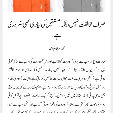
صرف مخالفت نہیں، بلکہ مستقبل کی تیاری بھی ضروری
ہے.
محمد عرفان احمد
بھارت دنیا کی سب سے بڑی جمہوریت کہلاتا ہے اور اس جمہوریت کی سب سے بڑی خوبی
یہی ہے کہ یہاں اقتدار ہمیشہ ایک جیسا نہیں رہتا، لہذا کبھی ایک سیاسی جماعت طاقتور
ہوتی ہے تو کبھی دوسری جماعت عوامی حمایت حاصل کر لیتی ہے، البت جمہوری نظام
دراصل تبدیلی، تنوع اور سیاسی اتار چڑھاؤ کا دوسرا نام ہے، تاہم یہی وجہ ہے کہ یہاں کوئی
بھی سیاسی پارٹی ہمیشہ اقتدار میں نہیں رہ سکتی۔ آج اگر ایک جماعت مضبوط ہے توکل کوئی
دوسری قوت ابھر سکتی ہے۔ یہی جمہوریت کی خوبصورتی بھی ہے اور اسکی سب سے بڑی