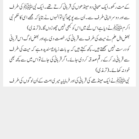
کے مت رکھو۔ ایک صحابی دو مینڈھوں کی قربانی کرتے تھے۔ ایک نبیﷺ کی طرف
سے اور دوسرا اپنی طرف سے۔ اُن سے پوچھا گیا تو اُنہوں نے بتایا کہ مجھے اسی کا حکم نبی
اکرمﷺنے دیا ہے اس لئے میں اس کو کبھی نہیں چھوڑوں گا۔ (ترمذی)
بعض اہل علم نے میت کی طرف سے قربانی کی رخصت دی ہے اور بعض لوگ اس قربانی
کو درست نہیں سمجھتے ہیں۔ کچھ کہتے ہیں کہ یہ بات زیادہپسندیدہ ہے کہ میت کی طرف
سے قربانی نہ کر کے رقم صدقہ کر دی جائے۔اگر قربانی کی جائے تو اس میں سے کچھ بھی
خود نہ کھائے۔(ترمذی)
نبیﷺنے ایک مینڈھے کی قربانی کی اور فرمایایہ میری امت کے اُن لوگوں کی طر ف
سے ہے جنہوںنے قربانی نہیں کی ہے۔(ترمذی) یہ عمل نبیﷺ کا مخصوص عمل تھا۔
اُنہوں نے نبی کی حیثیت سے پوری امت کے لئے قربانی کی تھی۔اب دنیا میں کوئی آدمی
نبیﷺ کی حیثیت نہیں رکھتا ہے اس لئے وہ ایک جانور پوری امت کی طرف سے نہیں
کر سکتا ہے۔امت کی جگہ خاندان کی طرف سے ایک جانور کرنے کی بھی کوئی روایت
نہیں ملتی ہے۔ہاں جو لوگ نادار ہیں اور گھر کا ایک ہی آدمی قربانی کرسکتا ہے تو اللہ تعالیٰ