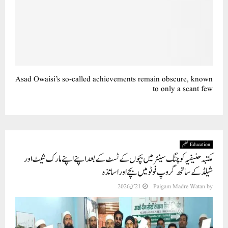
Asad Owaisi’s so-called achievements remain obscure, known
to only a scant few
Education تعلیم
مکتبہ حنیفیہ کوچنگ سینٹر میں بچوں کے ٹسٹ کے بعد اپنے اپنے مارک شیٹ اور
شیلڈ کے ساتھ گروپ فوٹو میں بچے اور اساتذہ
by
Paigam Madre Watan
21 مئی 2026