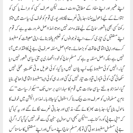
اپنے ضمیر اور اپنے مفاد کے مطابق ووٹ دے۔ لیکن صرف کسی کو ہرانے یا کسی کو
جتوانے کے لیے ڈھول پیٹنا، جذباتی نعرے لگانا اور پوری قوم کو خوف کی سیاست میں مبتلا
رکھنا کسی بھی باشعور سماج کے لیے فائدہ مند نہیں ہوتا، لہذا اصل ضرورت یہ ہے کہ قوم
اپنے مستقبل کی تیاری کرے، اپنے نوجوانوں کو تعلیم یافتہ بنائے، اپنی معیشت کو مضبوط
کرے اور اپنی اجتماعی طاقت کو بڑھائے۔ تاہم اصل مسئلہ صرف بی جے پی کا اقتدار میں آنا
نہیں ہے، بلکہ اصل مسئلہ یہ ہے کہ مسلم سماج کو خود انحصاری پرمبنی سیاسی شعور نہیں دیا
گیا۔ انہیں کوئی مضبوط بیک اَپ پلان نہیں دیا گیا، کوئی طویل مدتی حکمتِ عملی نہیں
سکھائی گئی، کوئی متبادل قیادت تیار نہیں کی گئی اور نہ ہی کوئی ایسا مضبوط اجتماعی ڈھانچہ بنایا
گیا، لہذا جو بدلتے سیاسی حالات میں قوم کا سہارا بن برسوں تک“سیکولر سیاست” کے
نام پر مسلمانوں کو صرف ووٹ بینک بنا کر استعمال کیا جاتا رہا ۔لہذا ہر الیکشن میں خوف کا
ماحول بنایا گیا، جذبات بھڑکائے گئے، مذہبی اور جذباتی نعرے لگائے گئے اور یہ کہا گیا
کہ“بی جے پی کو روکنا ہے۔” لیکن کبھی اس سوال پر سنجیدگی سے غور نہیں کیا گیا کہ اگر بی
جے پی مسلسل مضبوط ہوتی گئی تو پھر مسلم سماج اپنے مسائل اور اپنے مستقبل کا سامنا کس