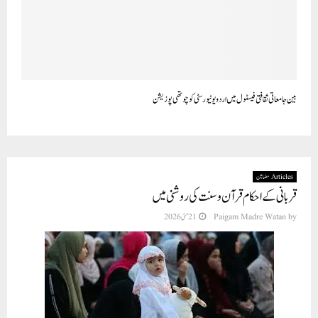
بین جامعاتی ثقافتی فیسٹول میں اردو یونیورسٹی کو چوتھی پوزیشن
Articles مضامین
قربانی کے احکام قرآن و سنت کی روشنی میں
by
Paigam Madre Watan
21 مئی 2026