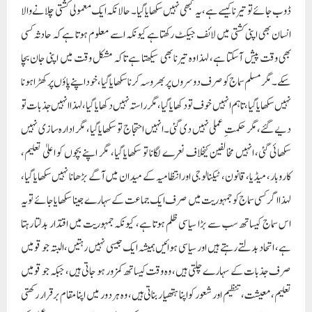
ڈوب جائے تو تیرنا کیسے ہے، یہ کبھی نہیں سکھایا گیا۔ حالانکہ ایک معمولی کشتی چلانے والا
انسان بھی اپنی کشتی میں لائف جیکٹ رکھتا ہے کیونکہ اسے معلوم ہوتا ہے کہ حادثہ کسی
بھی وقت پیش آسکتا ہے، لہذا وہ تیرنا بھی سیکھتا ہے تاکہ مشکل وقت میں اپنی جان بچا
سکے۔ مگر مسلم سماج کو صرف دوسروں پر بھروسہ کرنا سکھایا گیا، خود اپنے پاؤں پر کھڑا ہونا
نہیں سکھایا گیا، تاہم انہیں خوف تو دکھا یا گیا، مگر راستہ نہیں دکھا یا گیا، لہذا انہیں جذبات تو
دیے گئے، مگر حکمتِ عملی نہیں دی گئی۔ انہیں احتجاج تو سکھایا گیا، مگر ادارہ سازی نہیں
سکھائی گئی، انہیں مخالفین کیخلاف نعرے لگانا تو سکھایا گیا، مگر اپنے بچوں کو اعلیٰ تعلیم،
کاروبار، میڈیا، قانون، ٹیکنالوجی اور انتظامیہ کے میدان میں آگے بڑھانا نہیں سکھایا گیا،
لہذا اگر کسی سماج کو جمہوریت میں صرف ایک جماعت کے سہارے جینا سکھایا جائے تو یہ
اس سماج کیساتھ سب سے بڑا سیاسی ظلم ہوتا ہے، کیونکہ جمہوریت میں اقتدار بدلتا رہتا
ہے، اتحاد بدلتے رہتے ہیں اور سیاسی ہوائیں ہمیشہ ایک جیسی نہیں رہتیں، البتہ جو قومیں
صرف جذبات کے سہارے چلتی ہیں، وہ وقت کیساتھ کمزور ہو جاتی ہیں، جبکہ جو قومیں
تعلیم، معیشت، تنظیم اور شعور کو اپنا ہتھیار بناتی ہیں، وہ ہر دور میں اپنا مقام برقرار رکھتی