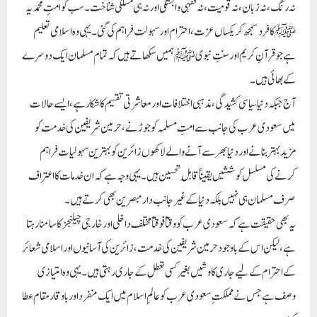
نہ رنگ، نہ زبان، نہ قومیت، نہ فقہی وابستگی اور نہ ہی مسلکی شناخت۔ سب کو امتِ محمدیہ
ﷺ کا فرد سمجھ کر یکساں عزت، احترام اور سہولت فراہم کی گئی۔ یہی وہ اسلامی تعلیم
ہے جو قرآنِ کریم اور سنتِ نبوی ﷺ ہمیں سکھاتے ہیں کہ تمام مسلمان ایک دوسرے
کے بھائی ہیں۔
آج جبکہ دنیا سیاسی کشیدگی، مذہبی اختلافات اور معاشرتی تقسیم کا شکار ہے، ایسے حالات
میں سعودی عرب کی جانب سے امتِ مسلمہ کو جوڑنے، حرمین شریفین کی خدمت کو
مزید بہتر بنانے اور دنیا بھر سے آنے والے لاکھوں زائرین کو بہترین سہولیات فراہم
کرنے کی مسلسل کوششیں یقیناً قابلِ تحسین ہیں۔ یہی وجہ ہے کہ ان خدمات کا اعتراف
صرف مسلمان ہی نہیں بلکہ دنیا کے غیر جانب دار مبصرین بھی کرتے ہیں۔
یہ بھی حقیقت ہے کہ سعودی عرب کو وقتاً فوقتاً مختلف داخلی اور خارجی چیلنجز کا سامنا رہتا
ہے، لیکن اس کے باوجود حرمین شریفین کی خدمت، زائرین کی آسانیوں اور اسلامی شعائر
کے احترام کے لیے جاری کاوشیں بغیر کسی تعطل کے جاری رہتی ہیں۔ یہی وہ امتیازی
وصف ہے جس نے مملکتِ سعودی عرب کو عالمِ اسلام میں ایک منفرد اور باوقار مقام عطا