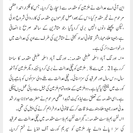
این آئی اے عدالت نے ملزمین کو مقدمہ سے ڈسچارج کردیا۔جس کا گلزار احمد اعظمی
مرحوم نے خیر مقدم کیا،ا س کے بعداصل مجرموں پر مقدمہ کی کارروائی شروع ہوئی
،لیکن پچھلے دنوں انہیں بری کردیاگیا ،جو متاثرین کے ساتھ صریح نا انصافی
ہے،جمعیۃعلماء مہاراشٹر قانونی امداد کمیٹی نے متاثرین کی طرف سے اوپر کی عدالت میں
درخواست دائر کی ہے ۔
۱۰۔ اورنگ آباد اسلحہ ضبطی مقدمہ:۔ اورنگ آباد اسلحہ ضبطی مقدمہ کا سامنا
کررہے 21؍ میں سے 8؍ ملزمین کو نچلی عدالت نے بری کردیا جبکہ دیگر ملزمین کو آٹھ
سال، دس سال اور عمر قید کی سزا سنائی۔ نچلی عدالت سے ملنے والی سزائوں کو بامبے ہائی
کورٹ میں چیلنج کیا گیا ہے۔ دو ملزمین کے علاوہ تمام ملزمین کی جیل سے رہائی عمل میںآچکی
ہے۔اسی مقدمہ کے تعلق سے ایڈوکیٹ شاہد اعظمی مرحوم نے حضرت مولانا سید ارشد
مدنی صدر جمعیۃعلماء ہند سے ملاقات کرکے قانونی امداد فراہم کرنے کی اپیل کی تھی ۔
۱۱۔ ٹفن بم بلاسٹ مقدمہ:۔ گجرات ٹفن بم بلاسٹ مقدمہ میں نچلی عدالت سے عمر قید
کی سز ا پانے والے چار ملزمین کو سپریم کورٹ آف انڈیا نے ختم کردیا۔