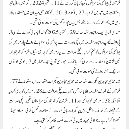
ملزمین کی پھانسی کی سزائوں کو پٹنہ ہائی کورٹ نے 11؍ ستمبر 2024؍ کو تیس سال قید
بامشقت میں تبدیل کردیا ۔27؍ اکتوبر 2013؍ کو گاندھی میدان میں منعقدہ ہنکار
ریلی میں بم دھماکے ہوئے تھے جس میںچھ لوگوں کی موت ہوئی تھی۔
۴۔ سی آر پی ایف رامپور مقدمہ:۔29؍ اکتوبر 2025کو الہ آبادہائی کورٹ نے سی آر
پی ایف کیمپ رامپور مقدمہ میں نچلی عدالت سے پھانسی کی سزا پانے والے چار ملزمین کی
پھانسی کی سزائوں کو ختم کردیا۔نچلی عدالت نے چار ملزمین کو پھانسی، ایک ملزم کو عمر قید اور
تین ملزمین کو مقدمہ سے بری کردیا تھا۔رامپور سی آر پی ایف حملہ میں 7؍ فوجی جوانوں
اور ایک رکشاء والے کی موت ہوئی تھی۔
۵۔ انڈین مجاہدین گجرات مقدمہ:۔ انڈین مجاہدین گجرات مقدمہ میںاستغاثہ نے 77؍
ملزمین کے خلاف مقدمہ چلایا تھا جس میں سے نچلی عدالت نے 28؍ ملزمین کو بری کردیا
تھا جبکہ 38؍ ملزمین کو پھانسی اور 11؍ ملزمین کو عمر قید کی سزا سنائی تھی۔ نچلی عدالت
کے فیصلے کے خلاف داخل اپیل پر گجرات ہائی کورٹ نے سماعت مکمل کرلی ہے اور فیصلہ
محفوظ کرلیا ہے۔جولائی مہینہ میں ہائی کورٹ فیصلہ ظاہر کرسکتی ہے۔