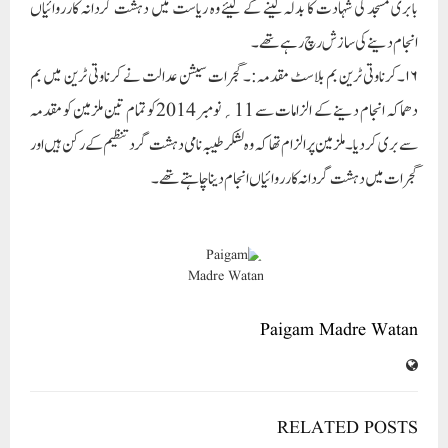
بابری مسجد کی شہادت کا بدلہ لینے کے لیئے وہ ریاست میں دہشت گردانہ کارروائیاں
انجام دینے کی سازش رچ رہے تھے۔
۱۶۔کرناوتی ٹرین بم بلاسٹ مقدمہ:۔ گجرات سیشن عدالت نے کرناوتی ٹرین میں بم
دھماکہ انجام دینے کے الزامات سے 11؍ نومبر 2014کو تمام تین ملزمین کو مقدمہ
سے بری کردیا۔ملزمین پر الزام تھا کہ وہ لشکر طیبہ نامی دہشت گرد تنظیم کے رکن ہیں اور
گجرات میں دہشت گردانہ کارروائیاں انجام دینا چاہتے تھے۔
Paigam Madre Watan
RELATED POSTS