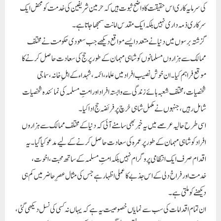
کی سرمایہ کاری اس حقیقت کا واضح ثبوت ہیں کہ حرمین شریفین کی خدمت کو محض ایک
سرکاری ذمہ داری نہیں بلکہ ایک مقدس امانت سمجھا جاتا ہے۔
گزشتہ برسوں میں دنیا نے متعدد ایسے مواقع دیکھے جب سعودی حکومت نے مختلف
ممالک سے ہزاروں مسلمانوں کو شاہی مہمان کے طور پر حج کی سعادت حاصل کرنے کا
موقع فراہم کیا۔ ان خوش نصیب افراد میں علماء، ائمہ، شہداءکے اہلِ خانہ، سماجی
شخصیات، مختلف شعبہ ہائے زندگی سے وابستہ افراد اور امتِ مسلمہ کی نمائندہ شخصیات
شامل رہیں، جنہوں نے مکمل شاہی خرچ پر فریضہ حج ادا کیا۔
اسی طرح حالیہ عرصے میں یہ خبر بھی سامنے آئی کہ دنیا کے مختلف ممالک سے ہزاروں
افراد کو شاہی مہمان کے طور پر عمرہ کی سعادت حاصل کرنے کے لیے مدعو کیا گیا۔ یہ
اقدام صرف ایک انتظامی پروگرام نہیں بلکہ امتِ مسلمہ کے ساتھ محبت، اخوت،
خدمت اور فراخ دلی کے اس جذبے کا عملی اظہار ہے جس کی مثال عصرِ حاضر میں کم ہی
دیکھنے کو ملتی ہے۔
ان تمام اقدامات کی سب سے نمایاں خصوصیت یہ ہے کہ یہاں نہ کسی کی نسل دیکھی گئی،