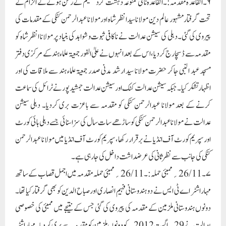
۶۔ القاعد ہ مقدمہ:۔القاعدہ نامی ممنوعہ دہشت گرد تنظیم کے رکن ہونے کے الزام کے
تحت گرفتار مشہور عالم دین مولانا سیدانظر شاہ اور مولانا عبدالرحمن کٹکی کے مقدمات کی
پیروی کی گئی۔دہلی کی سیشن عدالت نے نا کافی ثبوت و شواہد کی بنیاد پر مولانا انظر شاہ کو
مقدمہ سے ڈسچارج کردیا،اس کے بعد انہوں نےعلیٰ الفور جمعیۃعلماء ہند کے مرکزی دفتر
مسجد عبد النبی جاکر حضرت مولانا سید ارشد مدنی صدر جمعیۃعلماء ہند سے ملاقات کی اور
اظہار تشکر کیا۔ جبکہ سیشن عدالت کٹک اور سیشن عدالت جمشید پور نے ٹرائل کی سماعت
کرنے کے بعد مولانا عبدالرحمن کٹکی کو مقدمہ سے باعزت بری کردیا۔ دہلی سیشن
عدالت نے مولانا عبدالرحمن کٹکی کو ساڑھے سات سال کی سزا سنائی جسے دہلی ہائی کورٹ
اور سپریم کورٹ آف انڈیا نے برقرار رکھا، سپریم کورٹ آف انڈیا میں مولانا عبدالرحمن
کٹکی کی جانب سے نظر ثانی کی عرضداشت داخل کی جارہی ہے۔
۷۔26/11؍ ممبئی حملہ:۔ 26/11؍ممبئی حملہ مقدمہ میں اجمل قصاب کے ساتھ
مہاراشٹر اے ٹی ایس نے دو ہندوستانی فہیم انصاری اور صباح الدین کو بھی گرفتار کیا تھا۔
دونوں ہندوستانی ملزمین کے مقدمہ کی پیروی کی گئی جس کے نتیجے میں ممبئی کی خصوصی
عدالت نے29؍ اگست 2012؍ کو دونوں ملزمین کو مقدمہ سے بری کردیا۔مہاراشٹر