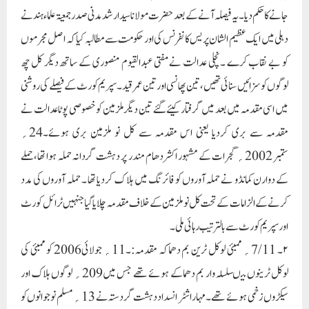
جانے کا حکم دیا۔ یہ فیصلہ آنے کے بعد حضرت مولانا سید ارشد مدنی صدر جمعیۃعلماء ہند نے
دہلی میں ایک عظیم الشان پریس کانفرنس کی اور حکومت سے مطالبہ کیا کہ اصل مجرموں
کو بے نقاب کرے ۔نچلی عدالت نے مفتی عبدالقیوم منصوری کے ساتھ دیگر کل چھ
لوگوں کو سزائیں سنائی تھیں ، تین پھانسی اور تین عمر قید۔سپریم کورٹ کے فیصلے کی روشنی
میں اسی مقدمہ میں بعد میں گرفتار کیئے گئے تین دیگر ملزمین کو خصوصی پوٹا عدالت نے
مقدمہ سے بری کردیا یعنی اس مقدمہ سے کل نو ملزمین بری ہوئے۔24؍
ستمبر 2002؍ گجرات کے مشہور اکشردھام مندر پر دہشت گردانہ حملہ ہوا تھا،حملے
کے دوارن کمانڈو نے حملہ آوروں کو فائرنگ میں ہلا ک کردیا تھا ۔ حملہ آوروں کی مدد
کرنے کے الزامات کے تحت کل نو ملزمین کے خلاف مقدمہ چلایا گیا جنہیں ٹرائل کور ٹ
اور سپریم کورٹ سے بالترتیب رہائی ملی۔
۲۔ 7/11؍ ممبئی لوکل ٹرین بم دھماکہ مقدمہ:۔11؍ جولائی2006 کو ممبئی کی
لوکل ٹرینوں میںسلسلہ وار بم دھماکے ہوئے تھے جس میں209؍ لوگوں ہلاک اور
سیکڑوں زخمی ہو ئے تھے۔ مہاراشٹر انسدادد ہشت گر دستہ نے 13؍ مسلم نوجوانوں کو