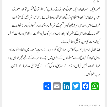
کیا ہے۔
بطور ایک مسلمان اور ایک صحافی، میری دلی دعا ہے کہ اللہ تعالیٰ مملکتِ توحید سعودی
عربیہ کو ہمیشہ امن، استحکام، ترقی اور خوشحالی عطا فرمائے۔ حرمین شریفین کی حفاظت
فرمائے، اس مقدس سرزمین کو ہر قسم کے شر، فساد، فتنہ اور دشمنوں کی سازشوں سے
محفوظ رکھے، اور اس کے حکمرانوں اور ذمہ داران کو عدل، حکمت، اخلاص اور امتِ مسلمہ
کی خدمت کی مزید توفیق عطا فرمائے۔
اللہ تعالیٰ تمام بلادِ عرب کو امن و سلامتی کا گہوارہ بنائے، امتِ مسلمہ میں اتحاد، اخوت اور
باہمی محبت کو فروغ دے، مسلمانوں کے دلوں میں ایک دوسرے کے لیے خیر خواہی پیدا
فرمائے، اور ہمیں قرآن و سنت کے مطابق زندگی گزارنے کی توفیق عطا فرمائے۔آمین یا
رب العالمین۔
S
E
Li
T
Fa
W
ha
m
nk
wi
ce
ha
re
ail
ed
tte
bo
ts
PREVIOUS POST