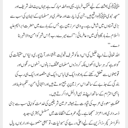
ﷺ کی بعثت کے لیے منتخب فرمایا۔ یہی وہ خطہ مبارک ہے جہاں بیت اللہ شریف اور
مسجد نبوی ﷺ واقع ہیں، جن کی زیارت اور حاضری ہر مسلمان کے ایمان کی سب سے
بڑی تمناوں میں شامل ہے۔ یہ وہی سرزمین ہے جس کے بارے میں حضرت ابراہیم علیہ
السلام نے بارگاہِ الٰہی میں دعا فرمائی:”اے میرے رب! اس شہر کو امن والا شہر بنا
دے۔”
اللہ تعالیٰ نے اپنے خلیل کی اس دعا کو شرفِ قبولیت بخشا، اور آج پوری دنیا اس حقیقت کی
گواہ ہے کہ ہر سال لاکھوں بلکہ کروڑوں مسلمان مختلف زبانوں، نسلوں، رنگوں اور
قومیتوں سے تعلق رکھنے کے باوجود ایک ہی لباس، ایک ہی مقصد اور ایک ہی رب کی
بندگی کے جذبے کے ساتھ اس سرزمین پر جمع ہوتے ہیں اور انتہائی امن، نظم و ضبط اور
باہمی احترام کے ساتھ اپنے مذہبی فرائض ادا کرتے ہیں۔
مملکتِ سعودی عرب کی قیادت نے ہمیشہ حرمین شریفین کی خدمت کو اپنی سب سے بڑی
ذمہ داری اور اعزاز سمجھا ہے۔ حج و عمرہ کے انتظامات میں مسلسل بہتری، جدید
انفراسٹرکچر، زائرین کے لیے اعلیٰ درجے کی سہولیات، توسیعی منصوبے، اور اربوں ریال