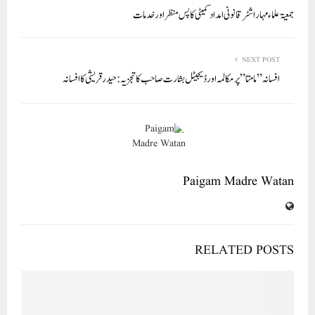
In
r
ok
A
جمعیۃ علماء مہاراشٹر قانونی امداد کمیٹی کا پس منظر اور خدمات
pp
NEXT POST
افسانہ ” مامتا” پر مکالمہ اور ڈیجیٹل بشارت صاحب کا تجزيہ : حیدرقریشی کا افسانہ
Paigam Madre Watan
RELATED POSTS