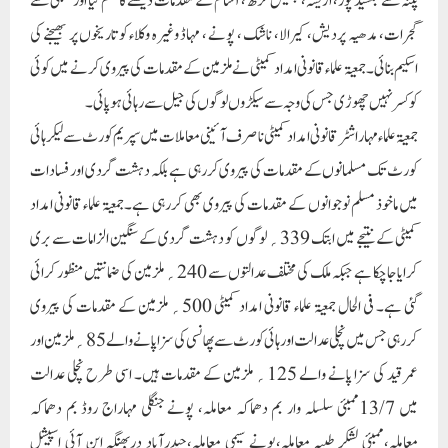
پٹنہ سے جمشید پور، اڑیسہ، چھتیس گڑھ ، آسام کے مقدمات دیکھنے کا نظم کیا اور ممبئی سے
گجرات، مدھیہ پردیش، کیرالا، ناشک ، پونے ، مہاڈ وغیرہ وکلاء کو تاریخوں پر بھیجنے کی
اسکیم بنائی۔جمعیۃ علماء قانونی امداد کمیٹی نے ملزمین کے مقدمات کی پیروی کرنے میں کوئی
کوکسر نہیں چھوڑی جس کی وجہ سے سیکڑوں لوگوں کی جیل سے رہائی ہوپائی۔
جمعیۃ علماء مہاراشٹر قانونی امداد کمیٹی ناصرف آئینی معاملات میں سپریم کورٹ سے لیکر ہائی
کورٹ تک مسلمانوں کے مقدمات کی پیروی کررہی ہے بلکہ دہشت گردی اور فسادات
میں ماخوذ مسلم نوجوانوں کے مقدمات کی پیروی بھی کررہی ہے۔جمعیۃ علماء قانونی امداد
کمیٹی کے نتیجے میں ابتک 339؍ لوگوں کو دہشت گردی کے سنگین الزامات سے بری
کرایاجاچکا ہے جبکہ ملک کی مختلف عدالتوں سے 240؍ ملزمین کی ضمانتیں منظور کرائی
گئی ہے۔ فی الحال جمعیۃ علماء قانونی امداد کمیٹی 500؍ ملزمین کے مقدمات کی پیروی
کررہی جس میں نچلی عدالت اور ہائی کور ٹ سے پھانسی کی سزا پانے والے 85؍ ملزمین اور
عمر قید کی سزا پانے والے 125؍ ملزمین کے مقدمات ہیں۔ اسی طرح نچلی عدالت
میں 13/7ممبئی سلسلہ وار بم دھماکہ معاملہ، پونے جنگلی مہاراج روڈ بم دھماکہ
معاملہ،ممبئی لشکر طیبہ معاملہ،پونے سیمی معاملہ،حیدرآباد دربھنگہ این آئی اسپیشل