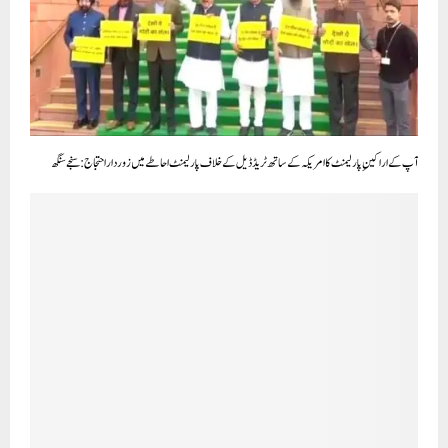
آپ کے اراکینِ پارلیمنٹ کا امریکہ کے ساتھ ٹریڈ ڈیل کے خلاف پارلیمنٹ احاطے میں زوردار احتجاج: سنجے سنگھ