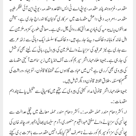
مقدمہ،غزوہ ہند پٹنہ مقدمہ، یو اپی اے ٹی ایس القاعدہ مقدمہ، یو پی این آئی لشکر طیبہ
مقدمہ ، امروہہ دہلی داعش مقدمات میں سرکاری گواہان کا اندراج جاری ہے، سیشن
عدالتوں میںیومیہ کی بنیاد پر عدالتی کارروائی چل رہی ہے۔ معاشی طور پر کمزور ملزمین کے
اہل خانہ کو ماہانہ وظائف دیئے جارہے ہیں ، وظائف کا سلسلہ ایک دہائی سے زائد عرصے
سے جاری ہے نیز عمر قید کی سزا پانے والے ملزمین کی پیرول پر رہائی کے لیئے بھی کوشش
کی جارہی ہے۔جمعیۃ علماء مہاراشٹر سپریم کورٹ آف انڈیا میں زیر سماعت آئینی مقدمات
کی پیروی بھی کررہی ہے جس میں عباد ت گاہوں کے تحفظ کا قانون، لئو جہاد، وراثت کی
تقسم کا مسئلہ، طلاق ثلاثہ قانون و دیگر شامل ہیں۔
جمعیۃ علماء مہاراشٹر قانونی امداد کمیٹی کی پیروی کے نتیجے میں کامیابی سے تکمیل پائے چند اہم
مقدمات :۔
ا۔ اکشردھام مندر حملہ مقدمہ:۔ اکشر دھام مندر حملہ معاملے میں نچلی عدالت سے
پھانسی کی سزا پانے والے مفتی عبدالقیوم منصوری،آدم سلیمان بھائی اجمیر اور چاند خان کی
پھانسی کی سزا کو سپریم کورٹ نے ناصرف ختم کیا بلکہ انہیں مقدمہ سے باعزت بری کیئے