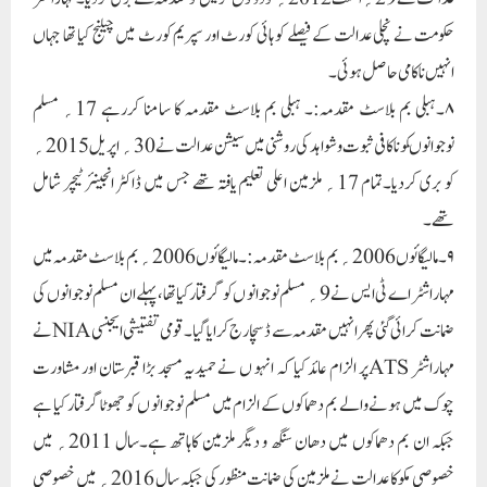
حکومت نے نچلی عدالت کے فیصلے کو ہائی کورٹ اور سپریم کورٹ میں چیلنج کیا تھا جہاں
انہیں ناکامی حاصل ہوئی۔
۸۔ہبلی بم بلاسٹ مقدمہ:۔ ہبلی بم بلاسٹ مقدمہ کا سامنا کررہے 17؍ مسلم
نوجوانوںکو ناکافی ثبوت و شواہد کی روشنی میں سیشن عدالت نے 30؍ اپریل 2015؍
کو بری کردیا۔تمام 17؍ ملزمین اعلی تعلیم یافتہ تھے جس میں ڈاکٹر انجینئر ٹیچر شامل
تھے۔
۹۔ مالیگائوں2006؍ بم بلاسٹ مقدمہ:۔ مالیگائوں 2006؍ بم بلاسٹ مقدمہ میں
مہاراشٹر اے ٹی ایس نے 9؍ مسلم نوجوانو ں کو گرفتارکیا تھا، پہلے ان مسلم نوجوانوں کی
ضمانت کرائی گئی پھر انہیں مقدمہ سے ڈسچارج کرایا گیا۔ قومی تفتیشی ایجنسی NIAنے
مہاراشٹر ATSپر الزام عائد کیا کہ انہو ں نے حمیدیہ مسجد بڑا قبرستان اور مشاورت
چوک میں ہونے والے بم دھماکوں کے الزام میں مسلم نوجوانو ں کو جھوٹا گرفتار کیا ہے
جبکہ ان بم دھماکوں میں دھان سنگھ و دیگر ملزمین کاہاتھ ہے۔سال 2011؍ میں
خصوصی مکوکا عدالت نے ملزمین کی ضمانت منظور کی جبکہ سال 2016؍ میں خصوصی