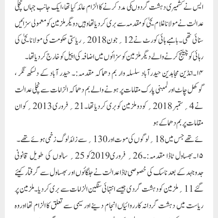
ایس نے کشمیری دہشت گردوںکی مدد کرنے کا الزام عائد کیا تھا، ایک جانب جہاں نچلی
عدالت نے مولانا غلام یحیٰ کو مقدمہ سے بری کردیا تھا وہیں دویگر ملزمین کو معمولی سزائیں
سنائی تھی۔بامبے ہائی کورٹ نے12؍جون2018؍ ریاستی حکومت کی مولانا یحیٰ کی
رہائی کو چیلنج کرنے والے دیگر ملزمین کو سزائوں میں اضافہ کی اپیل کو خارج کردیا تھا۔
۱۴۔انڈین مجاہدین حیدرآباد سلسلہ وار بم دھماکہ مقدمہ:۔ حیدر آباد کے دلسکھ نگر ،
گوکھل چاٹ اور لمبنی پارک مقامات پر ہونے والے بم دھماکہ الزامات سے نچلی عدالت
نے 4؍ ستمبر 2018؍ کو دو ملزمین کو بری کردیا تھا۔ 21؍ فروری 2013؍ کو ان
مقامات پر بم دھماکے ہو
ئے تھے جس میں18؍ لوگوں کی موت اور 130؍ سے زائد لوگ زخمی ہوئے تھے۔
۱۵۔بھساول ٹاڈا مقدمہ:۔26؍ فروری2019کو 25؍ سالوں کی طویل قانونی
جدوجہد کے بعد ناسک کی خصوصی ٹاڈا عدالت نے جلگائوں او ر بھساول سے گرفتار کیئے
گئے 11؍ ملزمین کو دہشت گردی جیسے انتہائی سنگین الزامات سے بری کردیا۔ملزمین پر
ریاست میں دہشت گردانہ کارروائیاں انجام دینے اور سیمی سے تعلق کا الزام تھا اوروہ