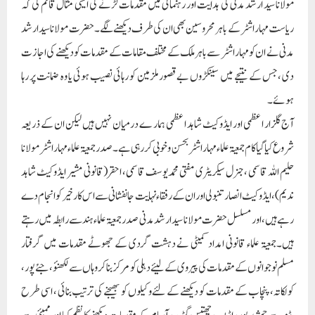
مولانا سید ارشد مدنی کی ہدایت اور رہنمائی میں مقدمات لڑنے کی ایسی مثال قائم کی کہ
ریاست مہاراشٹر کے باہر محروسین بھی ان کی طرف دیکھنے لگے۔حضرت مولانا سید ارشد
مدنی نے ان کو مہاراشٹر سے باہر ملک کے مختلف مقامات کے مقدمات کو دیکھنے کی اجازت
دی ،جس کے نتیجے میں سینکڑوں بے قصور ملزمین کو رہائی نصیب ہوئی یا وہ ضمانت پر رہا
ہوئے۔
آج گلزار اعظمی اور ایڈوکیٹ شاہد اعظمی ہمار ے درمیان نہیں ہیں لیکن ان کے ذریعہ
شروع کیا گیا کام جمعیۃ علماء مہاراشٹر بحسن وخوبی کررہی ہے۔ صدر جمعیۃ علماء مہاراشٹر مولانا
حلیم اللہ قاسمی ، جنرل سیکریٹری مفتی محمدیوسف قاسمی، احقر(قانونی مشیر ایڈوکیٹ شاہد
ندیم)، ایڈوکیٹ انصار تنبولی اور ان کے رفقاء نہایت جانفشانی سے اس کار خیر کو انجام دے
رہے ہیں،اور مسلسل حضرت مولانا سید ارشد مدنی صدر جمعیۃعلماء ہند سے رابطہ میں رہتے
ہیں۔جمعیۃ علماء قانونی امداد کمیٹی نے دہشت گردی کے جھوٹے مقدمات میں گرفتار
مسلم نوجوانوں کے مقدمات کی پیروی کے لیئے دہلی کو مرکز بنا کر وہاں سے لکھنؤ ، جئے پور،
کولکاتہ، پنچاب کے مقدمات کو دیکھنے کے لئے وکیلوں کو بھیجنے کی ترتیب بنائی ، اسی طرح