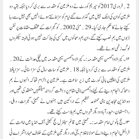
2؍فروری2017کو سپریم کورٹ نے دو ملزمین کو مقدمہ سے بری کردیا جبکہ بقیہ دو
ملزمین کو ان کی ابتک جیل میں گذارے گئے ایام کو سزا مانتے ہو ئے انہیں بھی جیل سے رہا
کیئے جانے کا حکم جاری کیا۔29؍ مئی 2002؍ کو گجرات کے مختلف مقامات پر ٹفن
ڈبوں میں بم نصب کیئے گئے ، ان بم دھماکوں میں کسی کی ہلاکت نہیں ہوئی البتہ سیکٹروں
لوگ زخمی ہوئے تھے۔
۱۲۔کیرالا واگھمن سیمی مقدمہ:۔ کیرالا واگھمن سیمی مقدمہ میں نچلی عدالت نے 20؍
ملزمین کو مقدمہ سے بری کردیا جبکہ 18؍ ملزمین کو سات سال کی سزا سنائی ۔ سزا یافتہ
ملزمین کی اپیلیں ہائی کورٹ میں زیر سماعت ہے۔ ملزمین پر الزام تھاکہ انہوں نے بم
دھماکہ انجام دینے کے لیئے واگھمن نامی مقام پر دہشت گردانہ میٹنگیں منعقد کی تھیں اور
وہ انڈین مجاہدین نامی ممنوعہ تنظیم کے اراکین ہیں جنہوں نے ممبئی، گجرات، دہلی،
راجستھان، حیدرآباد و دیگر شہروں میں بم بلاسٹ کیئے تھے۔
۱۳۔حج ہائوس امام مقدمہ:۔ ممبئی میں قائم سینٹرل حج کمیٹی آف انڈیا میں امامت کے
فرائض انجام دینے والے مولانا غلام یحیٰ اور دیگر تین ملزمین کے خلاف مہاراشٹر اے ٹی