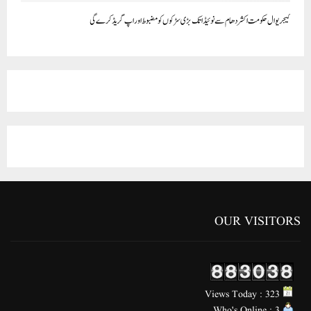
کیجریوال حکومت اکشردھام سے نوئیڈا تک بڑی سڑکوں کو مضبوط اور اپ گریڈ کرے گی
OUR VISITORS
Views Today : 323
Who's Online : 3