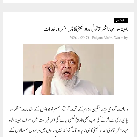
Delhi دہلی
جمعیۃ علماء مہاراشٹر قانونی امداد کمیٹی کا پس منظر اور خدمات
by
Paigam Madre Watan
29 جون 2026
دہشت گردی جیسے سنگین الزام کے تحت گرفتار مسلم نوجوانوں کے مقدمات منظم اور
پائیداری سے لڑنے کی جب بھی تاریخ لکھی جائے گی اس فہرست میں صرف جمعیۃ علماء
مہاراشٹرقانونی امداد کمیٹی کا ہی نام ہوگا ۔گذشتہ بیس سالوں میں ہزاروں مسلمانوں کے