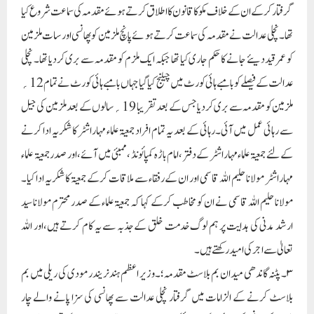
گرفتار کرکے ان کے خلاف مکوکا قانون کا اطلاق کرتے ہو ئے مقدمہ کی سماعت شروع کیا
تھا۔ نچلی عدالت نے مقدمہ کی سماعت کرتے ہو ئے پانچ ملزمین کو پھانسی اور سات ملزمین
کو عمر قید دیئے جانے کا حکم جاری کیا تھا جبکہ ایک ملزم کو مقدمہ سے بری کردیا تھا۔ نچلی
عدالت کے فیصلے کو بامبے ہائی کورٹ میں چیلنج کیا گیا جہاں بامبے ہائی کورٹ نے تمام 12؍
ملزمین کو مقدمہ سے بری کردیاجس کے بعد تقریبا 19؍ سالوں کے بعد ملزمین کی جیل
سے رہائی عمل میں آئی۔رہائی کے بعد یہ تمام افراد جمعیۃعلماء مہاراشٹر کا شکریہ ادا کرنے
کے لئے جمعیۃعلماء مہاراشٹر کے دفتر ،امام باڑہ کمپائونڈ ،ممبئی میں آئے ،اور صدر جمعیۃ علماء
مہاراشٹر مولانا حلیم اللہ قاسمی اور ان کے رفقاء سے ملاقات کرکے جمعیۃ کا شکریہ ادا کیا۔
مولانا حلیم اللہ قاسمی نے ان کو مخاطب کرکے کہا کہ جمعیۃعلماء کے صدر محترم مولانا سید
ارشد مدنی کی ہدایت پر ہم لوگ خدمت خلق کے جذبہ سے یہ کام کرتے ہیں،اور اللہ
تعالیٰ سے اجر کی امید رکھتے ہیں۔
۳۔ پٹنہ گاندھی میدان بم بلاسٹ مقدمہ؛۔وزیر اعظم ہند نریندر مودی کی ریلی میں بم
بلاسٹ کرنے کے الزامات میں گرفتار نچلی عدالت سے پھانسی کی سزا پانے والے چار