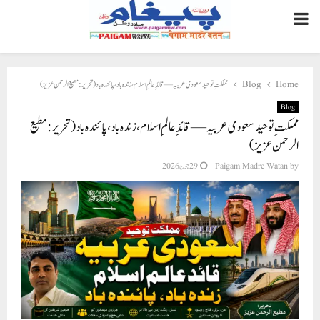
PRIMARY
MENU
Home
Blog
مملکتِ توحید سعودی عربیہ — قائدِ عالمِ اسلام، زندہ باد، پائندہ باد (تحریر : مطیع الرحمن عزیز)
Blog
مملکتِ توحید سعودی عربیہ — قائدِ عالمِ اسلام، زندہ باد، پائندہ باد (تحریر : مطیع
الرحمن عزیز)
by
Paigam Madre Watan
29 جون 2026