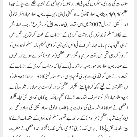
مقدمات کی پیروی، سیکڑوں کی رہائی اور درجنوں کو پھانسی کے تختہ پر لٹکنے سے بچانے جیسا
عظیم کام انجام دینا جمعیۃ علماء قانونی امداد کمیٹی کی ہی دین ہے ۔جمعیۃ علماء مہاراشٹر قانونی
امداد کمیٹی نے سال 2007 میں اس وقت اپنی خدمات پیش کرنا شروع کیا جب مہاراشٹر
سے لگاتار مسلم نوجوانوں کی دہشت گردی کے الزامات کے تحت گرفتاریں عمل میں
آرہی تھی، بدنام زمانہ مہاراشٹر اے ٹی ایس چن چن کر اعلی تعلیم یافتہ مسلم نوجوانو ں کو
گرفتار کررہی تھی اس وقت مرد مجاہد گلزار احمد اعظمی(مرحوم) کھڑے ہوئے اور انہوں
نے صدر جمعیۃ علماء ہند مولانا سید ارشد مدنی سے کہا کہ دہشت گردی کے الزامات کے
تحت ہونے والی گرفتاری سے پوری قوم مایوسی اور حوصلہ شکنی کا شکارہے لہذا جمعیۃ علماء کو
ن مظلومین کے لیئے کچھ کرنا چاہئے ، گلزار اعظمی کی درخواست پر مولانا ارشد مدنی نے
جمعیۃ علماء مہاراشٹر کو نا صرف مقدمات لڑنے کا حکم دیا بلکہ ان کا مالی تعاون بھی کیا۔ گلزار
اعظمی نے مولانا ارشد مدنی کی ہدایت پر باقاعدہ قانونی امداد کمیٹی کی بنیاد رکھی اور
ایڈوکیٹ شاہد اعظمی(مرحوم) کے ساتھ بے قصور مسلم نوجوانوں کے مقدمات لڑنے کا
بیڑا اٹھایا۔تقریباً 18؍برس تک (اپنی آخری سانس تک ) گلزار احمد اعظمی نے حضرت