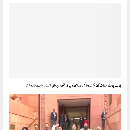
بی جے پی اپنا وعدہ 24 گھنٹے بھی نہ نبھا سکی، مدراسی کیمپ کی جھگیوں پر چلایا بلڈوزر: سوربھ بھاردواج