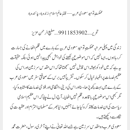
مملکتِ توحید سعودی عربیہ — قائدِ عالمِ اسلام، زندہ باد، پائندہ باد
تحریر ….9911853902….مطیع الرحمن عزیز
زندگی میں پہلی مرتبہ مملکتِ توحید سعودی عربیہ کے بارے میں قلم اٹھانے کی جسارت
کر رہا ہوں۔ ایسا نہیں کہ اس موضوع پر لکھنے کی خواہش کبھی پیدا نہیں ہوئی، بلکہ حقیقت
یہ ہے کہ میں خود کو ہمیشہ اس قابل نہیں سمجھتا تھا کہ اس مقدس سرزمین اور اس کی
عظیم خدمات پر اظہارِ خیال کر سکوں۔ تقریباً بیس برس کے صحافتی سفر میں سعودی عرب
کے بارے میں بہت کچھ پڑھا، سنا اور اس کی دینی، انتظامی اور فلاحی خدمات کا مشاہدہ کیا،
مگر کبھی اس موضوع پر باقاعدہ قلم نہیں اٹھایا۔ آج دل نے چاہا کہ اس عظیم اسلامی
ریاست کی ان خدمات کا تذکرہ کیا جائے جنہیں دنیا بھر کے مسلمان احترام اور عقیدت کی
نگاہ سے دیکھتے ہیں۔
سعودی عرب وہ مقدس سرزمین ہے جسے اللہ تعالیٰ نے اپنے آخری رسول، حضرت محمد