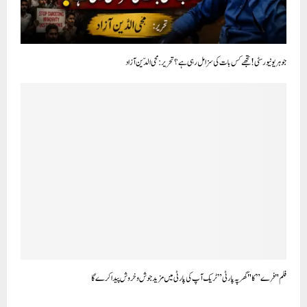
جوہر یونیورسٹی! تجھے کس بات کی سزا مل رہی ہے؟ تحریر : محی الدّین آزاد
فلم "فرے” کا "گھر پہ پارٹی” ٹریک آپ کی پارٹی میں مزید جوش و خروش پیدا کرے گا