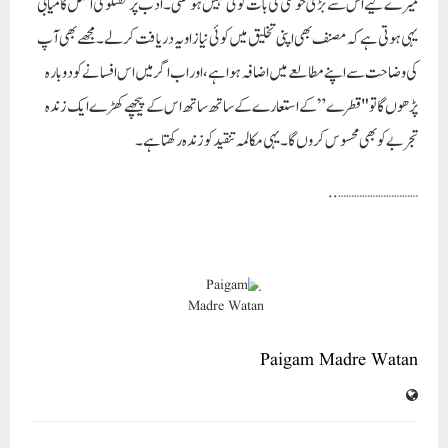
میرے لیے اس سے بڑی خوشی کی بات کوئی نہیں ہو سکتی۔ ادب پر گفتگو کی اصل کامیابی
یہی ہوتی ہے کہ مصنف بھی اپنی تخلیق میں کوئی نیا زاویہ دریافت کر لے۔ مجھے بھی آپ
کی وضاحت سے اپنے مطالعے میں اضافہ ہوا ہے، اور اب اگر میں اس افسانے کو دوبارہ
پڑھوں گا تو "قطرے” کے استعارے کے ساتھ ساتھ اس کے پیچھے کھڑے ایک زندہ
تجربے کو بھی محسوس کروں گا۔ یہی مکالمہ تنقید کو زندہ رکھتا ہے۔
..
…………………………
Paigam Madre Watan