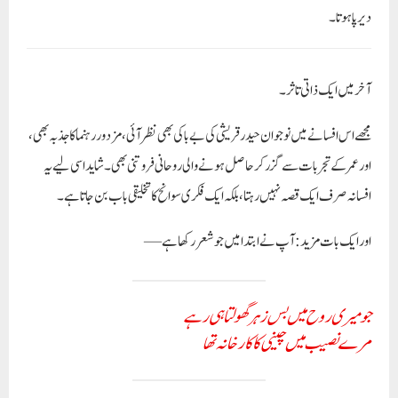
دیرپا ہوتا۔
آخر میں ایک ذاتی تاثر۔
مجھے اس افسانے میں نوجوان حیدر قریشی کی بے باکی بھی نظر آئی، مزدور رہنما کا جذبہ بھی،
اور عمر کے تجربات سے گزر کر حاصل ہونے والی روحانی فروتنی بھی۔ شاید اسی لیے یہ
افسانہ صرف ایک قصہ نہیں رہتا، بلکہ ایک فکری سوانح کا تخلیقی باب بن جاتا ہے۔
اور ایک بات مزید: آپ نے ابتدا میں جو شعر رکھا ہے—
جو میری روح میں بس زہر گھولتا ہی رہے
مرے نصیب میں چینی کا کارخانہ تھا