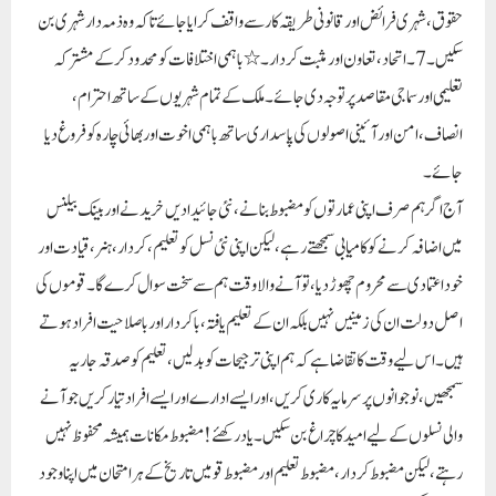
حقوق، شہری فرائض اور قانونی طریقہ کار سے واقف کرایا جائے تاکہ وہ ذمہ دار شہری بن
سکیں۔7۔ اتحاد، تعاون اور مثبت کردار۔ ٭باہمی اختلافات کو محدود کرکے مشترکہ
تعلیمی اور سماجی مقاصد پر توجہ دی جائے۔ ملک کے تمام شہریوں کے ساتھ احترام،
انصاف، امن اور آئینی اصولوں کی پاسداری ساتھ باہمی اخوت اور بھائی چارہ کو فروغ دیا
جائے۔
آج اگر ہم صرف اپنی عمارتوں کو مضبوط بنانے، نئی جائیدادیں خریدنے اور بینک بیلنس
میں اضافہ کرنے کو کامیابی سمجھتے رہے، لیکن اپنی نئی نسل کو تعلیم، کردار، ہنر، قیادت اور
خود اعتمادی سے محروم چھوڑ دیا، تو آنے والا وقت ہم سے سخت سوال کرے گا۔ قوموں کی
اصل دولت ان کی زمینیں نہیں بلکہ ان کے تعلیم یافتہ، باکردار اور باصلاحیت افراد ہوتے
ہیں۔ اس لیے وقت کا تقاضا ہے کہ ہم اپنی ترجیحات کو بدلیں، تعلیم کو صدقہ جاریہ
سمجھیں، نوجوانوں پر سرمایہ کاری کریں، اور ایسے ادارے اور ایسے افراد تیار کریں جو آنے
والی نسلوں کے لیے امید کا چراغ بن سکیں۔ یاد رکھئے! مضبوط مکانات ہمیشہ محفوظ نہیں
رہتے، لیکن مضبوط کردار، مضبوط تعلیم اور مضبوط قومیں تاریخ کے ہر امتحان میں اپنا وجود