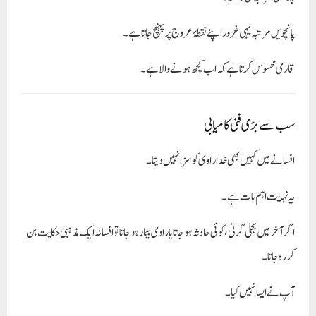
پانچویں مرتبہ یہی غرور اپنے نقطۂ عروج پر پہنچ جاتا ہے۔
قاری محسوس کرتا ہے کہ اب کچھ ہونے والا ہے۔
سب سے بڑی فنی کامیابی
افسانے میں کہیں بھی خدا راوی کو سزا نہیں دیتا۔
یہ نہایت اہم بات ہے۔
اگر آخر میں بجلی گرتی، کوئی حادثہ ہوجاتا یا راوی بیمار ہوجاتا تو افسانہ ایک مذہبی حکایت بن
کر رہ جاتا۔
آپ نے ایسا نہیں کیا۔