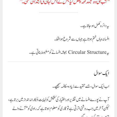
"تب ہی وہ منجمد لمحہ پگھل گیا جس نے اس کہانی کی ابتدا کی تھی۔”
یہ دائرہ مکمل ہوجاتا ہے۔
افسانہ وہاں ختم ہوتا ہے جہاں سے شروع ہوا تھا۔
یہ Circular Structure ہمیشہ افسانے کو مضبوط بناتی ہے۔
ایک سوال
اب ایک سوال، جسے تنقید سے زیادہ مکالمہ سمجھیے۔
آپ نے پورے افسانے میں تقدیر اور اختیار کی کشمکش کو نہایت فنکارانہ انداز میں برتا ہے،
لیکن آخر میں جب روشنی اترتی ہے تو قاری کو معلوم ہوتا ہے کہ راوی کو "آنے والے