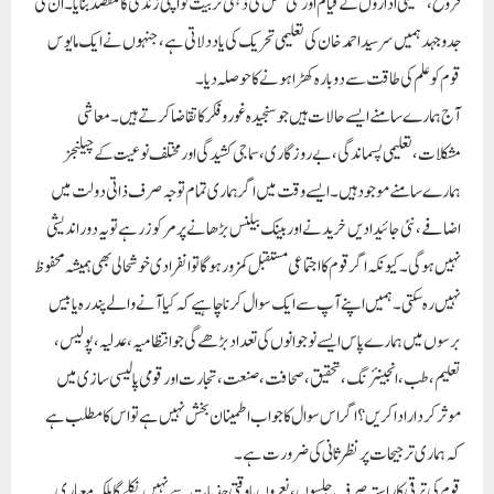
فروغ، تعلیمی اداروں کے قیام اور نئی نسل کی ذہنی تربیت کو اپنی زندگی کا مقصد بنایا۔ ان کی
جدوجہد ہمیں سر سید احمد خان کی تعلیمی تحریک کی یاد دلاتی ہے، جنہوں نے ایک مایوس
قوم کو علم کی طاقت سے دوبارہ کھڑا ہونے کا حوصلہ دیا۔
آج ہمارے سامنے ایسے حالات ہیں جو سنجیدہ غور و فکر کا تقاضا کرتے ہیں۔ معاشی
مشکلات، تعلیمی پسماندگی، بے روزگاری، سماجی کشیدگی اور مختلف نوعیت کے چیلنجز
ہمارے سامنے موجود ہیں۔ ایسے وقت میں اگر ہماری تمام توجہ صرف ذاتی دولت میں
اضافے، نئی جائیدادیں خریدنے اور بینک بیلنس بڑھانے پر مرکوز رہے تو یہ دور اندیشی
نہیں ہوگی۔ کیونکہ اگر قوم کا اجتماعی مستقبل کمزور ہوگا تو انفرادی خوشحالی بھی ہمیشہ محفوظ
نہیں رہ سکتی۔ ہمیں اپنے آپ سے ایک سوال کرنا چاہیے کہ کیا آنے والے پندرہ یا بیس
برسوں میں ہمارے پاس ایسے نوجوانوں کی تعداد بڑھے گی جو انتظامیہ، عدلیہ، پولیس،
تعلیم، طب، انجینئرنگ، تحقیق، صحافت، صنعت، تجارت اور قومی پالیسی سازی میں
موثر کردار ادا کریں؟ اگر اس سوال کا جواب اطمینان بخش نہیں ہے تو اس کا مطلب ہے
کہ ہماری ترجیحات پر نظرثانی کی ضرورت ہے۔
قوم کی ترقی کا راستہ صرف جلسوں، نعروں یا وقتی جذبات سے نہیں نکلے گا بلکہ معیاری