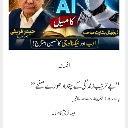
افسانہ
"بے ترتیب زندگی کے چند ادھورے صفحے”
پر مکالمہ
اور ڈیجیٹل بشارت صاحب کا تجزيہ
حیدرقریشی کا افسانہ