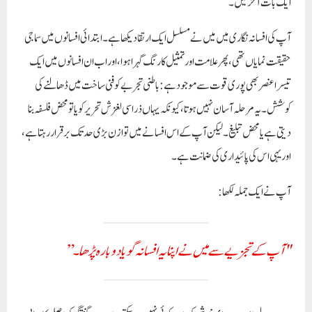
ایک بات آخر میں۔
آپ کی افسانہ نگاری میں میں نے مسلسل ایک ارتقا دیکھا ہے۔ ابتدائی افسانوں میں سماجی
حقیقت نمایاں تھی، پھر علامت اور تمثیل کا رنگ گہرا ہوا، اور اب ان افسانوں میں ایک
تیسرا عنصر بھی پوری قوت سے موجود ہے:
باطنی تجربے کو فنی ساخت میں ڈھالنے کی
کوشش
۔ یہ مرحلہ آسان نہیں ہوتا، کیونکہ یہاں ذرا سی لغزش تحریر کو یا تو محض فلسفہ بنا
دیتی ہے یا محض تبلیغ۔ لیکن آپ کے اس افسانے میں توازن بڑی حد تک برقرار رہتا ہے،
اور یہی اس کی پائیداری کی ضمانت ہے۔
آپ نے ایک جملہ لکھا:
"آپ کے تجزیے سے میں نے اپنا یہ افسانہ گویا دوبارہ پڑھا۔”