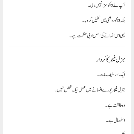
آپ نے انا کو سزا نہیں دی۔
بلکہ
انا کو روشنی میں تحلیل کردیا۔
یہی اس افسانے کی اصل ادبی عظمت ہے۔
جنرل منیجر کا کردار
ایک اور لطیف بات۔
جنرل منیجر پورے افسانے میں محض ایک شخص نہیں۔
وہ طاقت ہے۔
استحصال ہے۔