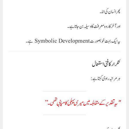
پھر انسان کی انا۔
اور آخرکار وہ معرفت کا وسیلہ بن جاتا ہے۔
یہ ایک بہت خوبصورت Symbolic Development ہے۔
تکرار کا فنی استعمال
ہر مرتبہ راوی کہتا ہے:
"یہ تقدیر کے مقابلہ میں میری پہلی کامیابی تھی۔”