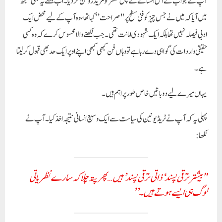
آپ کے جواب نے اس افسانے کے پس منظر کو مزید روشن کر دیا۔ اب مجھے یہ بھی سمجھ
میں آیا کہ میں نے جس چیز کو فنی سطح پر "صراحت” کہا تھا، وہ آپ کے لیے محض ایک
ادبی فیصلہ نہیں تھا بلکہ ایک
شہودی امانت
تھی۔ جب لکھنے والا محسوس کرے کہ وہ کسی
حقیقی واردات کی گواہی دے رہا ہے تو وہاں فن کبھی کبھی اپنے اوپر ایک حد بھی قبول کر لیتا
ہے۔
یہاں میرے لیے دو باتیں خاص طور پر اہم ہیں۔
پہلی یہ کہ آپ نے ٹریڈ یونین کی سیاست سے ایک وسیع انسانی نتیجہ اخذ کیا۔ آپ نے
لکھا:
"بیشتر ترقی پسند ‘ذاتی ترقی پسند’ ہیں… پھر پتہ چلا کہ سارے نظریاتی
لوگ ہی ایسے ہوتے ہیں۔”