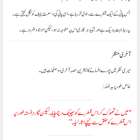
جس پانی کے ایک قطرے سے راوی لڑ رہا ہے، اسی پانی کی وسعت چیف کو نگل لیتی ہے۔
یہ ربط بہت باریک ہے اور شاید ہر قاری اس پر متوجہ نہ ہو، لیکن موجود ضرور ہے۔
آخری منظر
میری نظر میں پورے افسانے کا بہترین حصہ آخری دو صفحات ہیں۔
خاص طور پر یہ جملہ:
"میں نے تھوک کر اس قطرے کو پھینک دینا چاہا۔ لیکن پھر دانستہ طور پر
اس قطرے کو حلق سے نیچے اتار لیا۔”