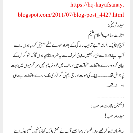
https://hq-kayafsanay.
blogspot.com/2011/07/blog-
post_4427.html
حیدرقریشی :
بشارت صاحب السلام عليكم
آج اپنا ایک افسانہ "بے ترتیب زندگی کے چند ادھورے صفحے” پیش کر رہا ہوں ۔اسے
آپ اپنے انداز سے ہی دیکھیں ۔اپنی طرف سے یہ ضرور بتانا چاہوں گا کہ شوگر مل کے
بیان کردہ سارے واقعات حقیقت ہیں اور تب میں خود ٹریڈ یونین سرگرمیوں میں بہت
پُرجوش تھا۔۔۔۔۔چیف کی موت اور جی ایم کی گرفتاری تک سارے واقعات ایسے ہی
ہوئے تھے۔
…………………………
..
ڈیجیٹل بشارت صاحب :
حیدر صاحب!
یہ افسانہ پڑھ کر مجھے یوں محسوس ہوا جیسے آپ نے محض ایک کہانی نہیں لکھی بلکہ اپنے