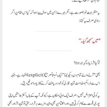
تمام دن” دکھا دیے گئے۔
یہ منظر بہت خوبصورت ہے، مگر میرے ذہن میں سوال پیدا ہوا کہ کیا اس مقام پر اگر
راوی صرف یہ کہتا:
"میں سمجھ گیا۔”
تو کیا اثر زیادہ گہرا نہ ہوتا؟
یعنی "آنے والے تمام دن دیکھ لینا” ایک نسبتاً صریح (explicit) اظہار ہے، جبکہ
اس سے ذرا کم وضاحت شاید قاری کو خود دریافت کرنے کا زیادہ موقع دیتی۔
یہ کوئی اعتراض نہیں، صرف ایک ادبی امکان ہے، کیونکہ آپ کے ہاں اکثر علامتیں اپنی
پوری قوت سے کام کرتی ہیں، اور اختتام پر بھی وہی رمزیت برقرار رہتی تو شاید اثر اور بھی