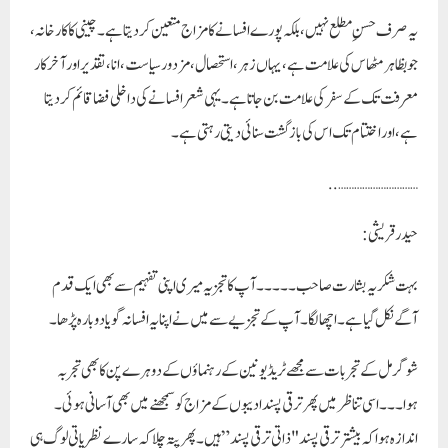
یہ صرف حسنِ مطلع نہیں، بلکہ پورے افسانے کا مزاج متعین کر دیتا ہے۔ چینی کا کارخانہ،
جو بظاہر مٹھاس کی علامت ہے، یہاں زہر، استحصال، مزدور سیاست، انا، تقدیر اور آخرکار
معرفت تک کے سفر کی علامت بن جاتا ہے۔ یہی شعر افسانے کی داخلی فضا قائم کر دیتا
ہے، اور اختتام تک اس کی بازگشت سنائی دیتی رہتی ہے۔
..
…………………………
حیدرقریشی :
بہت شکریہ بشارت صاحب ۔۔۔۔۔ آپ کا تجزیہ میری اپنی تفہیم سے بھی ایک قدم
آگے نکل گیا ہے ۔اچھا لگا۔آپ کے تجزیے سے میں نے اپنا یہ افسانہ گویا دوبارہ پڑھا۔
شوگر مل کے تجربات سے مجھے ٹریڈ یونین کے رہنماؤں کے دوہرے پن کا بھی تجربہ
ہوا۔۔۔اسی تناظر میں پھر ترقی پسند ادیبوں کے مزاج کو سمجھنے میں بھی آسانی ہوئی ۔
اندازہ ہوا کہ بیشتر ترقی پسند "ذاتی ترقی پسند” ہیں ۔پھر پتہ چلا کہ سارے نظریاتی لوگ ہی