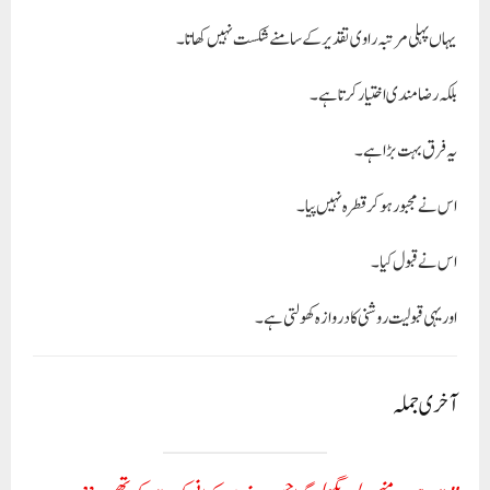
یہاں پہلی مرتبہ راوی تقدیر کے سامنے شکست نہیں کھاتا۔
بلکہ
رضامندی اختیار کرتا ہے۔
یہ فرق بہت بڑا ہے۔
اس نے مجبور ہوکر قطرہ نہیں پیا۔
اس نے قبول کیا۔
اور یہی قبولیت روشنی کا دروازہ کھولتی ہے۔
آخری جملہ