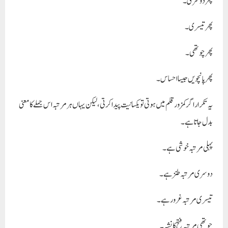
پھر دوسری۔
پھر تیسری۔
پھر چوتھی۔
پھر پانچویں جیسا احساس۔
یہ تکرار اگر کمزور قلم میں ہوتی تو یکسانیت پیدا کرتی، لیکن یہاں ہر مرتبہ اس جملے کا معنی
بدل جاتا ہے۔
پہلی مرتبہ خوشی ہے۔
دوسری مرتبہ طنز ہے۔
تیسری مرتبہ غرور ہے۔
چوتھی مرتبہ فتح کا نشہ۔