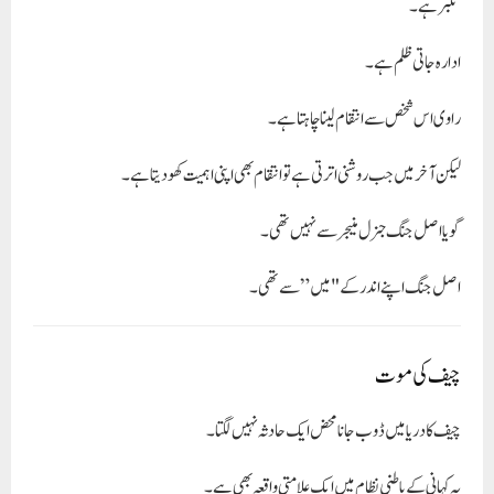
تکبر ہے۔
ادارہ جاتی ظلم ہے۔
راوی اس شخص سے انتقام لینا چاہتا ہے۔
لیکن آخر میں جب روشنی اترتی ہے تو انتقام بھی اپنی اہمیت کھو دیتا ہے۔
گویا اصل جنگ جنرل منیجر سے نہیں تھی۔
اصل جنگ اپنے اندر کے "میں” سے تھی۔
چیف کی موت
چیف کا دریا میں ڈوب جانا محض ایک حادثہ نہیں لگتا۔
یہ کہانی کے باطنی نظام میں ایک علامتی واقعہ بھی ہے۔