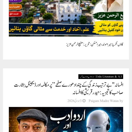
گاؤں ٹکریا : میرا مولد، میرا مسکن : تحریر : مطیع الرحمن عزیز
Urdu Literature & A.I. اردو ادب اور اے آٸ
افسانہ "بے ترتیب زندگی کے چند ادھورے صفحے” پر مکالمہ اور ڈیجیٹل بشارت
صاحب کا تجزيہ : حیدرقریشی کا افسانہ
by
Paigam Madre Watan
3 جولائی 2026