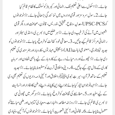
جائے۔ ٭ اسکول سے اعلیٰ تعلیم تک رہنمائی اور کیریئر کونسلنگ کا نظام قائم کیا
جائے۔ 2۔ سول سروسز اور قومی اداروں میں نمائندگی بڑھائی جائے۔ ٭ نوجوانوں
کو UPSC، PCS، عدلیہ، دفاع، تحقیق، تدریس، قانون، صحافت اور دیگر قومی
شعبوں میں آنے کی ترغیب دی جائے۔ ٭ ہر ضلع میں لائبریری، اسٹڈی سینٹر اور
رہنمائی مراکز قائم کیے جائیں۔ 3۔ معاشی خود کفالت کو فروغ دیا جائے۔ ٭ نوجوانوں کو
جدید ٹیکنالوجی، مصنوعی ذہانت (AI)، ڈیجیٹل مہارتوں، کاروبار اور ہنرمندی کی تعلیم
دی جائے۔ ٭ چھوٹے اور درمیانے درجے کے کاروبار کے لیے باہمی تعاون اور سرمایہ
کاری کے ماڈل تیار کیے جائیں۔ 4۔ دینی و اخلاقی تربیت کو مضبوط بنایا جائے۔ ٭ جدید
تعلیم کے ساتھ قرآن، سیرتِ نبوی ﷺ، اخلاق اور آئینی ذمہ داریوں کی تعلیم بھی دی
جائے۔ ٭ ایسا نوجوان تیار کیا جائے جو اپنے دین کا پابند، اپنے وطن کا وفادار اور انسانیت
کے لیے مفید ہو۔ 5۔ مطالعے کی ثقافت کو فروغ دیا جائے۔ ٭ ہر گھر میں چھوٹی سی
لائبریری قائم کی جائے۔ ٭ روزانہ مطالعہ، اخبارات، معیاری کتابوں اور علمی مباحثے کو
معمول بنایا جائے۔ 6۔ قانونی اور آئینی شعور پیدا کیا جائے۔ ٭نوجوانوں کو آئین، بنیادی