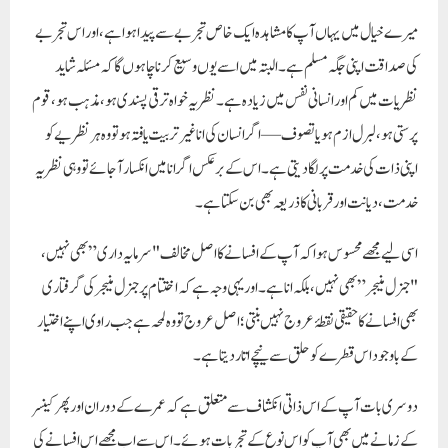
میرے خیال میں یہاں آپ کا مشاہدہ ایک خاص تجربے سے پیدا ہوا ہے، اور اس تجربے
کی صداقت اپنی جگہ مسلم ہے۔ البتہ میں اسے یوں وسیع کرنا چاہوں گا کہ مسئلہ شاید
نظریات میں کم اور
انسانی نفس
میں زیادہ ہے۔ نظریہ خواہ ترقی پسندی ہو، مذہب ہو، قوم
پرستی ہو، لبرل ازم ہو یا تصوف—اگر انسان کی انا غیر تربیت یافتہ ہو تو وہ ہر نظریے کو
اپنی ذات کی خدمت پر لگا دیتی ہے۔ اس کے برعکس اگر انا میں انکسار آ جائے تو وہی نظریہ
خدمت، دیانت اور قربانی کا ذریعہ بھی بن سکتا ہے۔
اسی لیے مجھے محسوس ہوا کہ آپ کے افسانے کا اصل مخالف "سرمایہ داری” بھی نہیں،
"جنرل منیجر” بھی نہیں، بلکہ
انا
ہے۔ اور یہی وجہ ہے کہ اختتام پر جنرل منیجر کی گرفتاری
بھی افسانے کا حقیقی نقطۂ عروج نہیں بنتی؛ اصل عروج تو وہ لمحہ ہے جب راوی اپنے اختیار
کے باوجود اس قطرے کو حلق سے نیچے اتار دیتا ہے۔
دوسری بات آپ کے اس ذاتی انکشاف سے متعلق ہے کہ عمرے کے دوران اور پھر کینسر
کے زمانے میں بھی آپ کو اس نوع کے تجربات ہوئے۔ اس سے اب مجھے اس افسانے کی