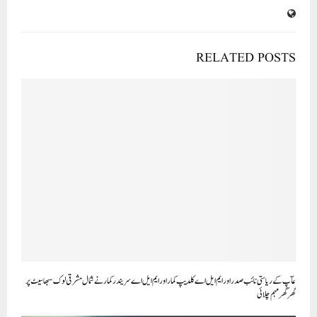
RELATED POSTS
عآپ کے ریاستی نائب صدر اور ایم ایل اے کلدیپ کمار اور ایم ایل اے سریندر کمار نے شمال مشرقی لوک سبھا سیٹ پر
گھر گھر مہم چلائی