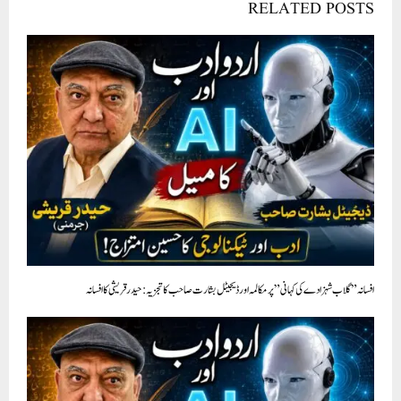
RELATED POSTS
افسانہ ” گلاب شہزادے کی کہانی” پر مکالمہ اور ڈیجیٹل بشارت صاحب کا تجزيہ : حیدرقریشی کا افسانہ