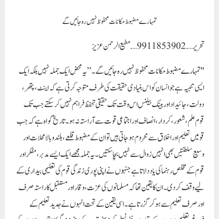
تمہارے مضبوط مکانات محفوظ نہیں رہ جائیں گے
تحریر ….9911853902….مطیع الرحمن عزیز
"تمہارے مضبوط مکانات محفوظ نہیں رہ جائیں گے۔” یہ محض ایک جملہ نہیں بلکہ ایک
ایسی تنبیہ ہے جو انسان کو اس بنیادی حقیقت کی طرف متوجہ کرتی ہے کہ اینٹ، پتھر،
دولت، جائیداد اور بینک بیلنس اس وقت تک حقیقی تحفظ فراہم نہیں کر سکتے جب تک
قوم علم، شعور، کردار، انصاف اور اجتماعی قوت سے آراستہ نہ ہو۔ تاریخ گواہ ہے کہ جب
قومیں تعلیم اور اخلاق سے محروم ہو جاتی ہیں تو ان کے مضبوط قلعے، بلند و بالا محلات اور
وسیع سلطنتیں بھی انہیں زوال سے نہیں بچا سکتیں۔ یہ جملہ مجھے ایک ایسے مدبر، مفکر اور
قوم کے مخلص رہنما کی یاد دلاتا ہے جنہوں نے اپنی پوری زندگی قوم کی تعلیمی بیداری کے
لیے وقف کر دی۔ ان کا یقین تھا کہ مسلمانوں کی عزت، وقار اور مستقبل کا راستہ صرف
اور صرف تعلیم سے ہو کر گزرتا ہے۔ اسی یقین کے تحت انہوں نے جدید تعلیم کے