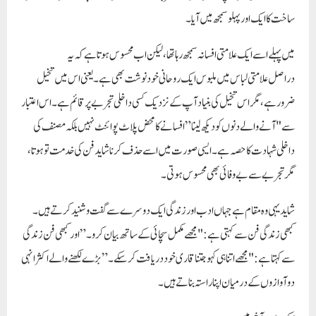
ساخت کا ایک اور پہلو سمجھ میں آیا۔
میں پہلے اسے ایک علامتی افسانہ سمجھ رہا تھا، لیکن اب محسوس ہوتا ہے کہ یہ
دراصل
علامتی لباس میں ملبوس ایک روحانی خودنوشت
بھی ہے۔ یعنی اس میں تخیل
ضرور ہے، مگر اس تخیل کی بنیاد آپ کے نزدیک کسی داخلی تجربے پر قائم ہے۔ اس اعتبار
سے "آنے والے دنوں کو دیکھ لینا” افسانے کا محض پلاٹ پوائنٹ نہیں بلکہ مصنف کی
داخلی شہادت کا حصہ ہے۔ ایسی صورت میں اسے حذف کرنا شاید فن کی خدمت تو ہوتا،
مگر تجربے سے بے وفائی بھی محسوس ہوتی۔
شاید یہی وہ مقام ہے جہاں ادب اور زندگی ایک دوسرے سے گفت و شنید کرتے ہیں۔
کبھی زندگی فن سے کہتی ہے: "مجھے مکمل سچائی کے ساتھ بیان کرو۔” اور کبھی فن زندگی
سے کہتا ہے: "مجھے اتنا ہی کہو جتنا قاری خود دریافت کر سکے۔” بڑے لکھنے والے اکثر انہی
دو آوازوں کے درمیان اپنا راستہ بناتے ہیں۔