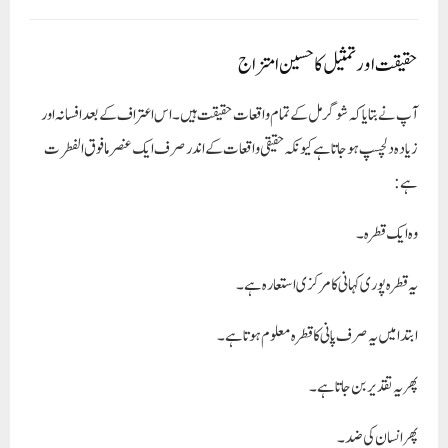
حقیقت اور تمثیل کا حسین امتزاج
آپ نے بتایا کہ شوگر مل کے تمام واقعات حقیقت ہیں۔ اس اعتراف کے بعد افسانہ اور
زیادہ دلچسپ ہوجاتا ہے کیونکہ حقیقی واقعات کے اندر صرف ایک عنصر مافوق الفطرت
ہے:
وہ ایک قطرہ۔
یہ قطرہ پوری کہانی کا مرکزی استعارہ ہے۔
ابتدا میں یہ صرف پانی کا قطرہ معلوم ہوتا ہے۔
پھر یہ تقدیر بن جاتا ہے۔
پھر انسان کی ضد۔