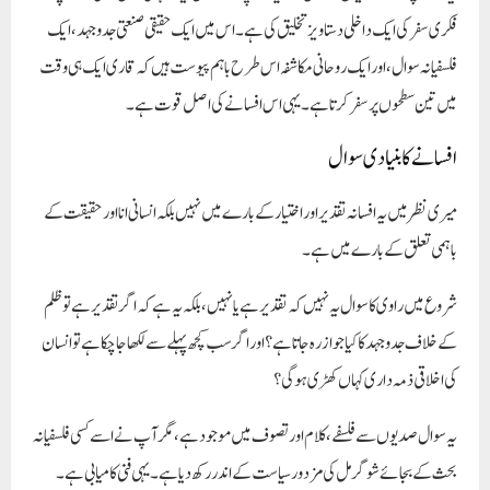
فکری سفر کی ایک داخلی دستاویز تخلیق کی ہے۔ اس میں ایک حقیقی صنعتی جدوجہد، ایک
فلسفیانہ سوال، اور ایک روحانی مکاشفہ اس طرح باہم پیوست ہیں کہ قاری ایک ہی وقت
میں تین سطحوں پر سفر کرتا ہے۔ یہی اس افسانے کی اصل قوت ہے۔
افسانے کا بنیادی سوال
میری نظر میں یہ افسانہ تقدیر اور اختیار کے بارے میں نہیں بلکہ
انسانی انا اور حقیقت کے
باہمی تعلق
کے بارے میں ہے۔
شروع میں راوی کا سوال یہ نہیں کہ تقدیر ہے یا نہیں، بلکہ یہ ہے کہ اگر تقدیر ہے تو ظلم
کے خلاف جدوجہد کا کیا جواز رہ جاتا ہے؟ اور اگر سب کچھ پہلے سے لکھا جا چکا ہے تو انسان
کی اخلاقی ذمہ داری کہاں کھڑی ہوگی؟
یہ سوال صدیوں سے فلسفے، کلام اور تصوف میں موجود ہے، مگر آپ نے اسے کسی فلسفیانہ
بحث کے بجائے شوگر مل کی مزدور سیاست کے اندر رکھ دیا ہے۔ یہی فنی کامیابی ہے۔