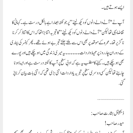
ایسے ہوتے ہیں ۔
آپ نے "آنے والے دنوں کو دیکھ لینے” پر جو نکتہ ابھارا ہے بالکل درست ہے۔کہانی کا
تقاضا یہی تھا لیکن "آنے والے دنوں کو دیکھ لینے” کا تجربہ اتنا بڑا تھا کہ اس کا اتنا ذ کر کرنا
ناگزیر تھا ۔عمرہ کے موقعہ پر بھی اس سے ملتے جلتے تجربے ہوئے تھے۔پھر کینسر کی بیماری
کے دوران چار روز پر محیط واردات۔۔۔۔۔۔یہ میری زندگی میں ہوچکے ہیں اور پورے
بھی ہو چکے ہیں ۔کہنے کا مطلب یہ ہے کہ ادبی سطح پر آپ کا نکتہ درست ہے اور ایسا ہونا
چاہئے تھا لیکن کسی دوسری سطح پر تجربہ یا واردات اتنی بڑی تھی کہ اتنی بات بیان کرنا پڑ
گئی.
..
…………………………
ڈیجیٹل بشارت صاحب :
حیدر صاحب!