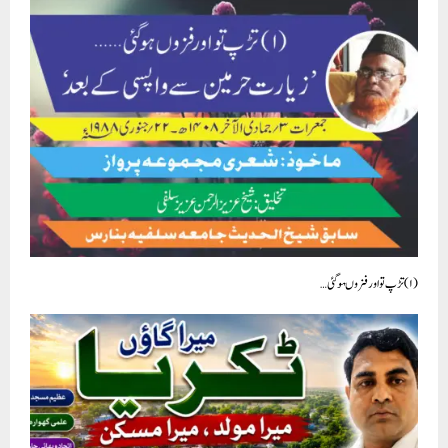
(۱) تڑپ تو اور فزوںہوگئی …