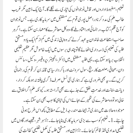
تعلیم، مضبوط اداروں اور قابل نوجوانوں کی تیاری سے نکلے گا۔ آج ایک ذہین مگر غریب
طالب علم کی مدد کرنا دراصل پوری قوم کے مستقبل میں سرمایہ کاری ہے۔ جس نوجوان
کو آج قلم، کتاب، رہنمائی اور اعتماد ملے گا، وہ کل معاشرے کا معمار بن سکتا ہے۔ اگر ہر
صاحبِ استطاعت خاندان یہ عہد کر لے کہ وہ اپنی زندگی میں کم از کم ایک یا دو مستحق
طلبہ کی تعلیم کی ذمہ داری اٹھائے گا تو چند ہی برسوں میں ایک خاموش مگر عظیم تعلیمی
انقلاب برپا ہو سکتا ہے۔ یہی طلبہ مستقبل میں ڈاکٹر، انجینئر، پروفیسر، وکیل، سائنس
دان، صحافی، صنعت کار، جج، سول سرونٹ اور باکردار سیاسی قائد بن کر قوم کی رہنمائی
کریں گے۔ یہ بھی ضروری ہے کہ ہماری نئی نسل صرف ڈگری یافتہ نہ ہو بلکہ کردار،
دیانت، امانت اور خدمتِ خلق کے جذبے سے بھی آراستہ ہو۔ کیونکہ علم اگر اخلاق سے
خالی ہو تو وہ معاشرے کی تعمیر کے بجائے اس کی تباہی کا سبب بھی بن سکتا ہے۔
موجودہ حالات میں ہماری ترجیحات مندرجہ ذیل کے مطابق کچھ اس طرح ہونی
چاہئے۔ 1۔ تعلیم کو سب سے بڑی سرمایہ کاری بنایا جائے۔ ٭ ہر شہر، قصبے اور گاوں میں
تعلیمی امدادی فنڈ قائم کیا جائے۔ ٭ ذہین اور مستحق طلبہ کی مکمل تعلیمی کفالت کی