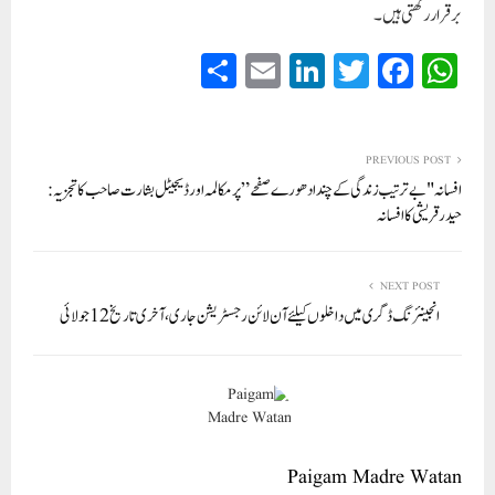
برقرار رکھتی ہیں۔
S
E
Li
T
Fa
W
ha
m
nk
wi
ce
ha
re
ail
ed
tte
bo
ts
In
r
ok
A
PREVIOUS POST
افسانہ "بے ترتیب زندگی کے چند ادھورے صفحے” پر مکالمہ اور ڈیجیٹل بشارت صاحب کا تجزيہ :
pp
حیدرقریشی کا افسانہ
NEXT POST
انجینئرنگ ڈگری میں داخلوں کیلئے آن لائن رجسٹریشن جاری، آخری تاریخ 12 جولائی
Paigam Madre Watan