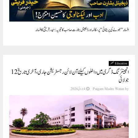
افسانہ ” بھولے کی پریشانی” پر مکالمہ اور ڈیجیٹل بشارت صاحب کا تجزيہ : حیدرقریشی کا افسانہ
Education تعلیم
انجینئرنگ ڈگری میں داخلوں کیلئے آن لائن رجسٹریشن جاری، آخری تاریخ 12
جولائی
by
Paigam Madre Watan
4 جولائی 2026