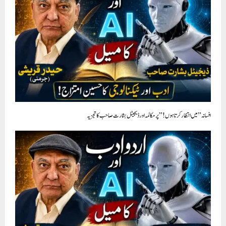
افسانہ ” میں انتظار کرتا ہوں!” پر مکالمہ اور ڈیجیٹل بشارت صاحب کا تجزيہ