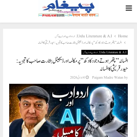
PRIMARY
MENU
Home
Urdu Literature & A.I. اردو ادب اور اے آٸ
افسانہ ” پتھر ہوتے وجود کا دکھ” پر مکالمہ اور ڈیجیٹل بشارت صاحب کا تجزيہ : حیدرقریشی کا افسانہ
Urdu Literature & A.I. اردو ادب اور اے آٸ
افسانہ ” پتھر ہوتے وجود کا دکھ” پر مکالمہ اور ڈیجیٹل بشارت صاحب کا تجزيہ :
حیدرقریشی کا افسانہ
by
Paigam Madre Watan
4 جولائی 2026