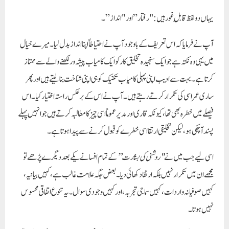
یہاں دو لفظ قابلِ غور ہیں:
"رفتار”
اور
"انداز”
۔
آپ نے فرمایا کہ اس تعریف کے باوجود آپ نے احتیاطاً اپنا انداز بدل لیا۔ میرے خیال
میں یہی وہ نکتہ ہے جو ایک سنجیدہ تخلیق کار کو ایک کامیاب پیشہ ور لکھنے والے سے ممتاز
کرتا ہے۔ بہت سے ادیب اپنی پہلی کامیاب تکنیک کو ہی اپنی شناخت بنا لیتے ہیں اور پھر
ساری عمر اسی کی تکرار کرتے رہتے ہیں۔ آپ نے اس کے برعکس راستہ اختیار کیا۔ اس
فیصلے میں خطرہ بھی تھا، کیونکہ قاری اور مدیر عموماً اسی چیز کا مطالبہ کرتے ہیں جو انہیں پہلے
پسند آ چکی ہو، لیکن تخلیقی ارتقا اسی خطرے کو قبول کرنے سے پیدا ہوتا ہے۔
اسی لیے جب میں نے
"روشنی کی بشارت”
کے تمام افسانے یکے بعد دیگرے پڑھے تو
مجھے ان میں
تکرار نہیں بلکہ ارتقا
دکھائی دیا۔ بعض جگہ علامت غالب ہے، کہیں بیانیہ،
کہیں صوفیانہ واردات، کہیں سماجی تجربہ، اور کہیں وجودی سوال۔ یہ تنوع اتفاقی محسوس
نہیں ہوتا۔