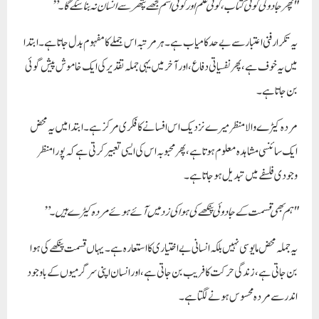
"پھر جادو کی کوئی کتاب، کوئی علم اور کوئی اسم مجھے پتھر سے انسان نہ بنا سکے گا۔”
یہ تکرار فنی اعتبار سے بے حد کامیاب ہے۔ ہر مرتبہ اس جملے کا مفہوم بدل جاتا ہے۔ ابتدا
میں یہ خوف ہے، پھر نفسیاتی دفاع، اور آخر میں یہی جملہ تقدیر کی ایک خاموش پیش گوئی
بن جاتا ہے۔
مردہ کیڑے والا منظر میرے نزدیک اس افسانے کا فکری مرکز ہے۔ ابتدا میں یہ محض
ایک سائنسی مشاہدہ معلوم ہوتا ہے، پھر محبوبہ اس کی ایسی تعبیر کرتی ہے کہ پورا منظر
وجودی فلسفے میں تبدیل ہو جاتا ہے۔
"ہم بھی قسمت کے جادوئی پنکھے کی ہوا کی زد میں آئے ہوئے مردہ کیڑے ہیں۔”
یہ جملہ محض مایوسی نہیں بلکہ انسانی بے اختیاری کا استعارہ ہے۔ یہاں قسمت پنکھے کی ہوا
بن جاتی ہے، زندگی حرکت کا فریب بن جاتی ہے، اور انسان اپنی سرگرمیوں کے باوجود
اندر سے مردہ محسوس ہونے لگتا ہے۔