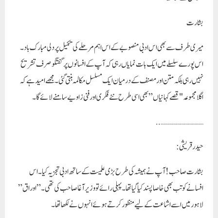
بشارت
میری طرف سے بھی اس ادبی منصوبے کے اس اہم مرحلے کی تکمیل پر دلی مبارک باد۔
اس پورے سلسلے میں ایک بات نمایاں رہی کہ آپ کے افسانوں پر گفتگو صرف تشریح
نہیں رہی بلکہ متن اور مصنف کے درمیان ایک مسلسل مکالمہ بنتی گئی۔ مجھے امید ہے کہ
اگلا مجموعہ
"قصے کہانیاں”
بھی اسی طرح نئے فکری اور فنی زاویے سامنے لائے گا۔
…..
…………………………
حیدرقریشی :
بشارت صاحب! آپ نے ہمیشہ کی طرح بڑی علمیت کے ساتھ ادبی تجزيہ کیا۔اس
افسانے کو تب بھی خاصاپسند کیا گیا تھا ۔پہلی رائے تو وزیر آغا صاحب کی تھی۔”اوراق”
لاہور میں اسے اشاعت کے لیے منظور کرتے ہوئے انہوں نے لکھا تھا۔