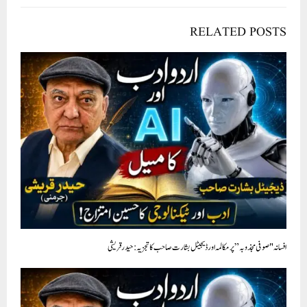
RELATED POSTS
افسانہ "صوفی مجذوبہ” پر مکالمہ اور ڈیجیٹل بشارت صاحب کا تجزيہ : حیدرقریشی