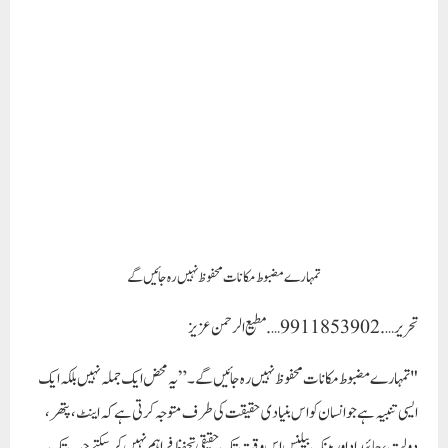
تمہارے مضبوط مکانات محفوظ نہیں رہ جائیں گے
تحریر ….9911853902….مطیع الرحمن عزیز
"تمہارے مضبوط مکانات محفوظ نہیں رہ جائیں گے۔” یہ محض ایک جملہ نہیں بلکہ ایک
ایسی تنبیہ ہے جو انسان کو اس بنیادی حقیقت کی طرف متوجہ کرتی ہے کہ اینٹ، پتھر،
دولت، جائیداد اور بینک بیلنس اس وقت تک حقیقی تحفظ فراہم نہیں کر سکتے جب تک