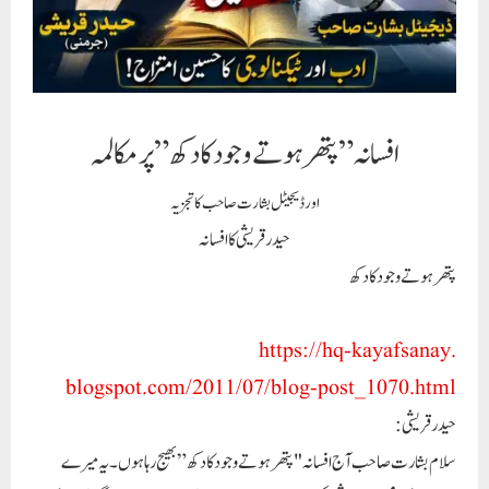
افسانہ ” پتھر ہوتے وجود کا دکھ” پر مکالمہ
اور ڈیجیٹل بشارت صاحب کا تجزيہ
حیدرقریشی کا افسانہ
پتھر ہوتے وجود کا دکھ
https://hq-kayafsanay.
blogspot.com/2011/07/blog-
post_1070.html
حیدرقریشی :
سلام بشارت صاحب آج افسانہ "پتھر ہوتے وجود کا دکھ” بھیج رہا ہوں ۔یہ میرے