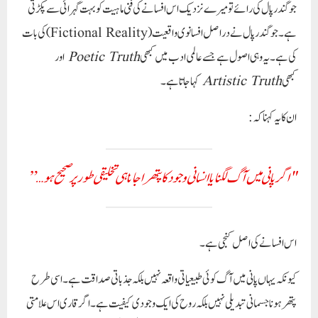
جوگندر پال کی رائے تو میرے نزدیک اس افسانے کی فنی ماہیت کو بہت گہرائی سے پکڑتی
ہے۔ جوگندر پال نے دراصل
افسانوی واقعیت
(Fictional Reality) کی بات
کی ہے۔ یہ وہی اصول ہے جسے عالمی ادب میں کبھی
Poetic Truth
اور
کبھی
Artistic Truth
کہا جاتا ہے۔
ان کا یہ کہنا کہ:
"اگر پانی میں آگ لگنا یا انسانی وجود کا پتھرا جانا ہی تخلیقی طور پر صحیح ہو…”
اس افسانے کی اصل کنجی ہے۔
کیونکہ یہاں پانی میں آگ کوئی طبیعیاتی واقعہ نہیں بلکہ
جذباتی صداقت
ہے۔ اسی طرح
پتھر ہونا جسمانی تبدیلی نہیں بلکہ روح کی ایک وجودی کیفیت ہے۔ اگر قاری اس علامتی