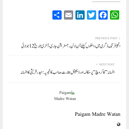
…..
…………………………
S
E
Li
T
Fa
W
ha
m
nk
wi
ce
ha
re
ail
ed
tte
bo
ts
In
r
ok
A
PREVIOUS POST
انجینئرنگ ڈگری میں داخلوں کیلئے آن لائن رجسٹریشن جاری، آخری تاریخ 12 جولائی
pp
NEXT POST
افسانہ ” کاکروچ” پر مکالمہ اور ڈیجیٹل بشارت صاحب کا تجزيہ : حیدرقریشی کا افسانہ
Paigam Madre Watan