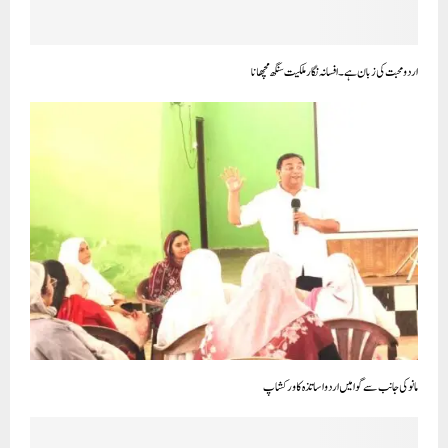
اردو محبت کی زبان ہے۔ افسانہ نگار ملکیت سنگھ مچھانا
مانو کی جانب سے گوا میں اردو اساتذہ کا ورکشاپ