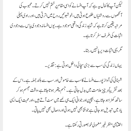
لیکن آپ کا کمال یہ ہے کہ آپ افسانے کو اسی مقام پر ختم نہیں کرتے۔ محبوب کی
آنکھوں سے روشنیاں طلوع ہوتی ہیں، خوشبوئیں روح میں اترتی ہیں، اور راوی پہلی
مرتبہ یقین کرتا ہے کہ شاید زندگی واقعی موجود ہے۔ یوں افسانہ وجودی یاس سے وجودی
اثبات کی طرف سفر کرتا ہے۔
مگر یہی اثبات دیرپا نہیں رہتا۔
یہاں زندگی کی سب سے بڑی سچائی داخل ہوتی ہے:
تقدیر۔
شہنائی کی آواز پورے افسانے کا سب سے خاموش اور سب سے بلند جملہ ہے۔ اس کے
بعد تقریباً ہر چیز علامت میں بدل جاتی ہے۔ جسم پتھر ہوتا جاتا ہے، وقت مجسم ہو کر
ساتھ کھڑا ہو جاتا ہے، بچپن اور جوانی ایک ہی لمحے میں سمٹ آتے ہیں، اور محبت ایک ایسی
یاد میں تبدیل ہو جاتی ہے جو فنا بھی نہیں ہوتی اور وصال بھی نہیں پاتی۔
اختتامی منظر غیر معمولی خوبصورتی رکھتا ہے۔