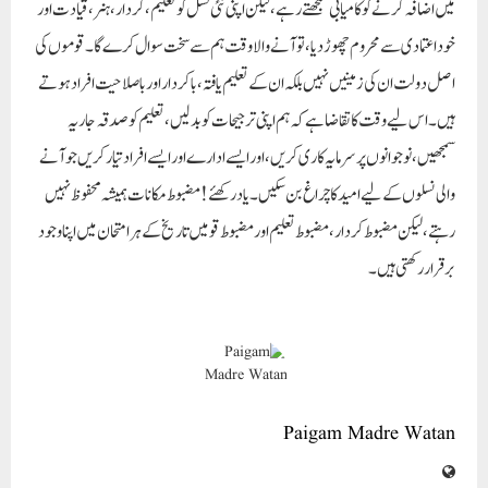
میں اضافہ کرنے کو کامیابی سمجھتے رہے، لیکن اپنی نئی نسل کو تعلیم، کردار، ہنر، قیادت اور
خود اعتمادی سے محروم چھوڑ دیا، تو آنے والا وقت ہم سے سخت سوال کرے گا۔ قوموں کی
اصل دولت ان کی زمینیں نہیں بلکہ ان کے تعلیم یافتہ، باکردار اور باصلاحیت افراد ہوتے
ہیں۔ اس لیے وقت کا تقاضا ہے کہ ہم اپنی ترجیحات کو بدلیں، تعلیم کو صدقہ جاریہ
سمجھیں، نوجوانوں پر سرمایہ کاری کریں، اور ایسے ادارے اور ایسے افراد تیار کریں جو آنے
والی نسلوں کے لیے امید کا چراغ بن سکیں۔ یاد رکھئے! مضبوط مکانات ہمیشہ محفوظ نہیں
رہتے، لیکن مضبوط کردار، مضبوط تعلیم اور مضبوط قومیں تاریخ کے ہر امتحان میں اپنا وجود
برقرار رکھتی ہیں۔
Paigam Madre Watan