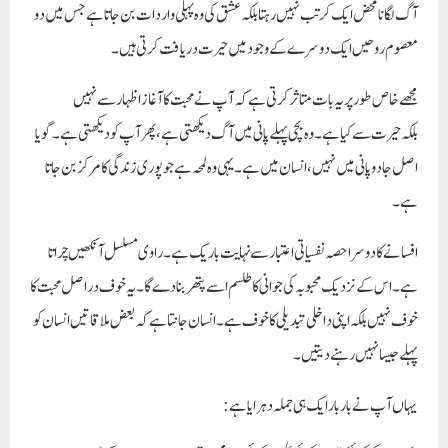
آگ لگانا محض ایک کرتب نہیں رہتا بلکہ عشق کی وہ پہلی واردات بن جاتا ہے جس میں دو
معصوم روحیں ایک دوسرے کے وجود میں حیرت دریافت کرتی ہیں۔
مجھے خاص طور پر یہ بات متاثر کرتی ہے کہ آپ نے محبت کا آغاز
اظہار
سے نہیں
بلکہ
حیرت
سے کیا ہے۔ وہ بچی پہلے پانی میں آگ دیکھتی ہے، پھر آپ کو دیکھتی ہے۔ گویا
اصل جادو پانی میں نہیں، انسان میں ہے۔ یہی وہ لمحہ ہے جو پوری زندگی کا مرکز بن جاتا
ہے۔
افسانے کا دوسرا حصہ نفسیاتی اعتبار سے نہایت باریک ہے۔ راوی مسلسل آنکھیں چراتا
ہے۔ اس کے نزدیک محبوبہ کی جوانی کا طلسم اسے پتھر بنا دے گا۔ یہ خوف دراصل محبت کا
خوف نہیں بلکہ اپنی داخلی تبدیلی کا خوف ہے۔ انسان جانتا ہے کہ بعض ملاقاتیں انسان کو
پہلے جیسا نہیں رہنے دیتیں۔
یہاں آپ نے بار بار ایک ہی جملہ دہرایا ہے: