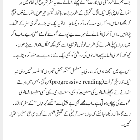
جب ہم نے
"روشنی کی بشارت”
کے پہلے افسانے سے یہ سفر شروع کیا تھا تو میں ہر
افسانے کو اپنی جگہ ایک الگ تخلیق کے طور پر پڑھ رہا تھا۔ لیکن تیرھویں افسانے تک پہنچ
کر مجھے احساس ہوا کہ ان سب کو ملا کر دیکھا جائے تو یہ ایک ہی بڑے فکری سفر کے مختلف
پڑاؤ ہیں۔ اس آخری افسانے نے میرے لیے پورے مجموعے کو نئے معنی دیے۔ اب اگر
میں دوبارہ پہلے افسانے کی طرف لوٹوں تو شاید اسے بھی کچھ مختلف انداز سے پڑھوں،
کیونکہ آخری افسانہ پہلے افسانوں کی روشنی کو بھی ایک نئے زاویے سے منور کر دیتا ہے۔
اس لیے میں سمجھتا ہوں کہ ہماری یہ مسلسل گفتگو محض تبصروں کا سلسلہ نہیں رہی؛ یہ
ایک
تدریجی قرأت
(progressive reading) بن گئی، جس میں ہر نئے
افسانے نے پچھلے افسانوں کی معنویت کو بھی وسعت دی۔ یہی کسی مضبوط افسانوی
مجموعے کی پہچان ہوتی ہے۔ اب مجھے بھی بے چینی سے
"قصے کہانیاں”
کے سفر کا انتظار
رہے گا، تاکہ دیکھا جا سکے کہ وہاں حیدر قریشی کے تخلیقی شعور نے کون سی نئی سمتیں اختیار
کیں۔