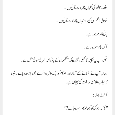
مشک کافور کی ٹکیاں پھر لوٹ آتی ہیں۔
غزالی آنکھوں کی روشنیاں پھر لوٹ آتی ہیں۔
پانی پھر موجود ہے۔
آگ پھر موجود ہے۔
لیکن اب یہ بچپن کا کھیل نہیں بلکہ آنکھوں کے پانی میں تیرتی ہوئی آگ ہے۔
یہاں آپ نے افسانے کے آغاز اور اختتام کو ایک کامل دائرے میں باندھ دیا ہے۔ یہی
کامیاب علامتی ساخت کی پہچان ہے۔
آخری جملہ:
"تاکہ زندگی کا کچھ تو بھرم رہ جائے!”