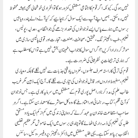
نہیں ہوگی۔ کیونکہ اگر قوم کا اجتماعی مستقبل کمزور ہوگا تو انفرادی خوشحالی بھی ہمیشہ محفوظ
نہیں رہ سکتی۔ ہمیں اپنے آپ سے ایک سوال کرنا چاہیے کہ کیا آنے والے پندرہ یا بیس
برسوں میں ہمارے پاس ایسے نوجوانوں کی تعداد بڑھے گی جو انتظامیہ، عدلیہ، پولیس،
تعلیم، طب، انجینئرنگ، تحقیق، صحافت، صنعت، تجارت اور قومی پالیسی سازی میں
موثر کردار ادا کریں؟ اگر اس سوال کا جواب اطمینان بخش نہیں ہے تو اس کا مطلب ہے
کہ ہماری ترجیحات پر نظرثانی کی ضرورت ہے۔
قوم کی ترقی کا راستہ صرف جلسوں، نعروں یا وقتی جذبات سے نہیں نکلے گا بلکہ معیاری
تعلیم، مضبوط اداروں اور قابل نوجوانوں کی تیاری سے نکلے گا۔ آج ایک ذہین مگر غریب
طالب علم کی مدد کرنا دراصل پوری قوم کے مستقبل میں سرمایہ کاری ہے۔ جس نوجوان
کو آج قلم، کتاب، رہنمائی اور اعتماد ملے گا، وہ کل معاشرے کا معمار بن سکتا ہے۔ اگر ہر
صاحبِ استطاعت خاندان یہ عہد کر لے کہ وہ اپنی زندگی میں کم از کم ایک یا دو مستحق
طلبہ کی تعلیم کی ذمہ داری اٹھائے گا تو چند ہی برسوں میں ایک خاموش مگر عظیم تعلیمی
انقلاب برپا ہو سکتا ہے۔ یہی طلبہ مستقبل میں ڈاکٹر، انجینئر، پروفیسر، وکیل، سائنس