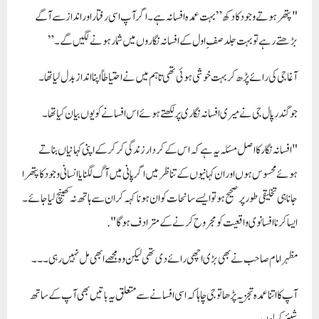
"پتھر ہوتے وجود کا دکھ” بہت عمدہ افسانہ ہے ۔اگر آپ اسی رفتار اور انداز سے آگے
بڑھتے رہے تو بہت جلد صفِ اول کے افسانہ نگاروں میں شمار ہونے لگیں گے۔”
آغا جی کی رائے پڑھ کر بہت خوشی ہوئی تھی تاہم میں نے احتیاطاً اپنا انداز بدل لیا تھا۔
جوگندرپال جی نے میری افسانہ نگاری پر لکھتے ہوئے اس افسانے کو یوں بیان کیا تھا ۔
"افسانہ نگار کا اصل مسئلہ یہ ہے کہ اس کے کردار زندگی کرکرکے اپنی کہانیاں بناتے
ہوئے محسوس ہوں اور ان کہانیوں کے تناظر میں اگرپانی میں آگ لگنا یا انسانی وجود کا پتھرا
جانا ہی تخلیقی طورپر صحیح ہو تو ایسے سانحات کو ان ہونا کہہ کر ان سے ہاتھ نہ کھینچ لیا جائے ۔
ایسا کرنا افسانوی واقعیت کو مجروح کرنے کے مترادف ہوگا ".
مظہر امام صاحب نے بھی بڑی اچھی رائے دی تھی لیکن وہ مجھے ابھی مل نہیں رہی۔۔۔
آپ کا اتنا عمدہ تجزيہ پڑھا تو جی چاہا کہ اسی افسانے سے متعلق یہ باتیں بھی آپ کے ساتھ