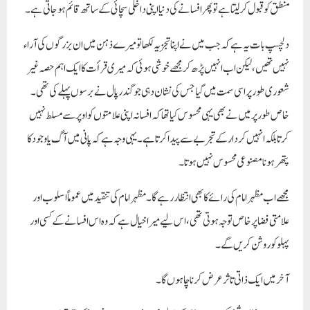
منطق کو قبول کر لیتا ہے تو پھر افسانے کی دنیا اپنی داخلی سچائی کے ساتھ قائم ہو جاتی ہے۔
دلچسپ بات یہ ہے کہ جب میں نے اپنا تجزیہ لکھا تو میرے ذہن میں ان بزرگوں کی آراء
نہیں تھیں، لیکن اب انہیں پڑھ کر مجھے خوشی ہوئی کہ میری قرأت کا ایک اہم حصہ غیر
شعوری طور پر اسی سمت میں گیا جس کی نشان دہی جوگندر پال نے برسوں پہلے کی تھی۔
خاص طور پر میں نے بھی یہی محسوس کیا تھا کہ افسانہ اپنی علامتوں کو اوپر سے مسلط نہیں
کرتا بلکہ انہیں کردار کے تجربے سے پیدا کرتا ہے۔ یہی وجہ ہے کہ پانی میں آگ یا وجود کا
پتھر ہونا مصنوعی محسوس نہیں ہوتا۔
مجھے اب
مظہر امام
کی رائے کا بھی انتظار رہے گا۔ مظہر امام کی تنقید میں عموماً اسلوب اور
علامتی فضا پر خاص توجہ ہوتی تھی، اس لیے میرا خیال ہے کہ وہ اس افسانے کے کسی اور
پہلو کو روشن کریں گے۔
آخر میں ایک ذاتی تاثر عرض کرنا چاہوں گا۔