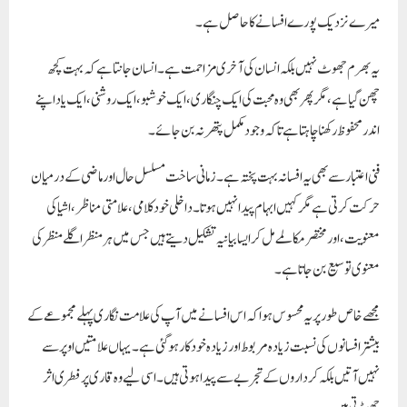
میرے نزدیک پورے افسانے کا حاصل ہے۔
یہ بھرم جھوٹ نہیں بلکہ انسان کی آخری مزاحمت ہے۔ انسان جانتا ہے کہ بہت کچھ
چھن گیا ہے، مگر پھر بھی وہ محبت کی ایک چنگاری، ایک خوشبو، ایک روشنی، ایک یاد اپنے
اندر محفوظ رکھنا چاہتا ہے تاکہ وجود مکمل پتھر نہ بن جائے۔
فنی اعتبار سے بھی یہ افسانہ بہت پختہ ہے۔ زمانی ساخت مسلسل حال اور ماضی کے درمیان
حرکت کرتی ہے مگر کہیں ابہام پیدا نہیں ہوتا۔ داخلی خودکلامی، علامتی مناظر، اشیا کی
معنویت، اور مختصر مکالمے مل کر ایسا بیانیہ تشکیل دیتے ہیں جس میں ہر منظر اگلے منظر کی
معنوی توسیع بن جاتا ہے۔
مجھے خاص طور پر یہ محسوس ہوا کہ اس افسانے میں آپ کی علامت نگاری پہلے مجموعے کے
بیشتر افسانوں کی نسبت زیادہ مربوط اور زیادہ خودکار ہو گئی ہے۔ یہاں علامتیں اوپر سے
نہیں آتیں بلکہ کرداروں کے تجربے سے پیدا ہوتی ہیں۔ اسی لیے وہ قاری پر فطری اثر