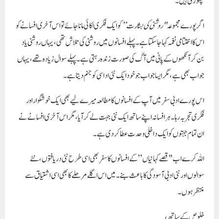
چھوڑتی ہیں۔
اگر پورے مجموعہ
"روشنی کی بشارت”
کو ایک فکری اکائی مانا جائے تو اس آخری افسانے کو
اس کا اختتامی نغمہ کہا جا سکتا ہے۔ پہلے افسانوں میں روشنی کی تلاش تھی، یہاں روشنی یاد
بن کر آنکھوں کے پانی میں آگ کی صورت زندہ رہتی ہے۔ پہلے سوال زیادہ تھے، یہاں
جواب بھی ہے، مگر ایسا جواب جو خود ایک نئی اداسی کو جنم دیتا ہے۔
اس پورے ادبی سفر میں آپ کے افسانوں کا مطالعہ میرے لیے بھی ایک خوشگوار اور
فکری تجربہ رہا۔ ہر افسانہ اپنے ساتھ ایک نئی جہت لے کر آیا، مگر اس آخری افسانے نے
ان تمام جہتوں کو ایک داخلی وحدت عطا کر دی ہے۔
اللہ کرے اب
"قصے کہانیاں”
کے افسانوں کا سفر بھی اسی طرح نئی دریافتوں، نئے
سوالوں اور نئی ادبی آسودگی کا باعث بنے۔ میں اس اگلے مرحلے کا بھی اسی اشتیاق سے
منتظر ہوں۔
خلوص کے ساتھ،