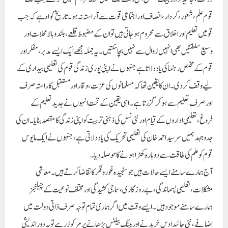
قوم علم، شعور، کردار، انصاف اور اجتماعی قوت سے آراستہ نہ ہو۔ تاریخ گواہ ہے کہ جب
قومیں تعلیم اور اخلاق سے محروم ہو جاتی ہیں تو ان کے مضبوط قلعے، بلند و بالا محلات اور
وسیع سلطنتیں بھی انہیں زوال سے نہیں بچا سکتیں۔ یہ جملہ مجھے ایک ایسے مدبر، مفکر اور
قوم کے مخلص رہنما کی یاد دلاتا ہے جنہوں نے اپنی پوری زندگی قوم کی تعلیمی بیداری کے
لیے وقف کر دی۔ ان کا یقین تھا کہ مسلمانوں کی عزت، وقار اور مستقبل کا راستہ صرف
اور صرف تعلیم سے ہو کر گزرتا ہے۔ اسی یقین کے تحت انہوں نے جدید تعلیم کے
فروغ، تعلیمی اداروں کے قیام اور نئی نسل کی ذہنی تربیت کو اپنی زندگی کا مقصد بنایا۔ ان کی
جدوجہد ہمیں سر سید احمد خان کی تعلیمی تحریک کی یاد دلاتی ہے، جنہوں نے ایک مایوس
قوم کو علم کی طاقت سے دوبارہ کھڑا ہونے کا حوصلہ دیا۔
آج ہمارے سامنے ایسے حالات ہیں جو سنجیدہ غور و فکر کا تقاضا کرتے ہیں۔ معاشی
مشکلات، تعلیمی پسماندگی، بے روزگاری، سماجی کشیدگی اور مختلف نوعیت کے چیلنجز
ہمارے سامنے موجود ہیں۔ ایسے وقت میں اگر ہماری تمام توجہ صرف ذاتی دولت میں
اضافے، نئی جائیدادیں خریدنے اور بینک بیلنس بڑھانے پر مرکوز رہے تو یہ دور اندیشی