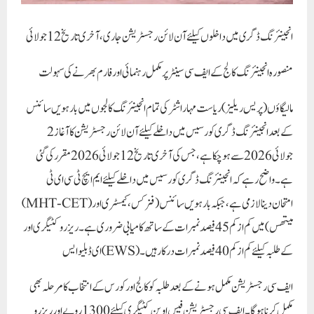
انجینئرنگ ڈگری میں داخلوں کیلئے آن لائن رجسٹریشن جاری، آخری تاریخ 12 جولائی
منصورہ انجینئرنگ کالج کے ایف سی سینٹر پر مکمل رہنمائی اور فارم بھرنے کی سہولت
مالیگاؤں (پریس ریلیز) ریاست مہاراشٹر کی تمام انجینئرنگ کالجوں میں بارہویں سائنس
کے بعد انجینئرنگ ڈگری کورسیس میں داخلے کیلئے آن لائن رجسٹریشن کا آغاز 2
جولائی 2026 سے ہو چکا ہے، جس کی آخری تاریخ 12 جولائی 2026 مقرر کی گئی
ہے۔ واضح رہے کہ انجینئرنگ ڈگری کورسیس میں داخلے کیلئے ایم ایچ ٹی سی ای ٹی
(MHT-CET) امتحان دینا لازمی ہے، جبکہ بارہویں سائنس (فزکس، کیمسٹری اور
میتھس) میں کم از کم 45 فیصد نمبرات کے ساتھ کامیابی ضروری ہے۔ ریزرو کٹیگری اور
ای ڈبلیو ایس (EWS) کے طلبہ کیلئے کم از کم 40 فیصد نمبرات درکار ہیں۔
ایف سی رجسٹریشن مکمل ہونے کے بعد طلبہ کو کالج اور کورس کے انتخاب کا مرحلہ بھی
مکمل کرنا ہوگا۔ایف سی رجسٹریشن فیس اوپن کٹیگری کیلئے 1300 روپے اور ریزرو