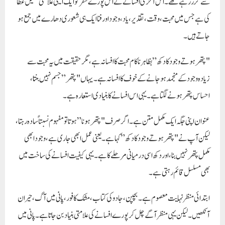
سے گزر رہے تھے۔ اس آخری افسانے نے اس پورے سفر کو ایک ایسی علامتی تکمیل عطا
کی ہے جس میں محبت، وقت، تقدیر، یاد، وجود اور فنا ایک ہی شعوری دھارے میں جمع ہو
جاتے ہیں۔
"پتھر ہوتے وجود کا دکھ”
بظاہر ناکام محبت کا افسانہ ہے، مگر حقیقت میں یہ محبت سے
زیادہ
وجود کے منجمد ہو جانے کے خوف
کا افسانہ ہے۔ یہاں "پتھر” جسم نہیں بنتا،
احساس پتھر ہونے لگتا ہے۔ یہی اس افسانے کا بنیادی استعارہ ہے۔
عنوان اپنی جگہ ایک مکمل متن ہے۔ اگر صرف "پتھر ہونا” ہوتا تو مفہوم نسبتاً سادہ رہتا،
لیکن آپ نے
"پتھر ہوتے وجود کا دکھ”
کہا ہے۔ یعنی عمل ابھی جاری ہے، وجود ابھی
مکمل پتھر نہیں بنا، اور دکھ اسی درمیانی مرحلے کا ہے۔ یہی کیفیت افسانے کی ساخت میں
بھی مسلسل قائم رہتی ہے۔
ابتدائی منظر نہایت معصوم ہے۔ بچپن، جادو کی کتاب، مشک کافور، پانی میں آگ، حیران
آنکھیں۔ لیکن یہی منظر آگے چل کر پورے افسانے کی علامتی بنیاد بن جاتا ہے۔ پانی میں