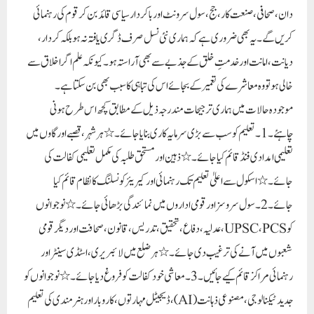
دان، صحافی، صنعت کار، جج، سول سرونٹ اور باکردار سیاسی قائد بن کر قوم کی رہنمائی
کریں گے۔ یہ بھی ضروری ہے کہ ہماری نئی نسل صرف ڈگری یافتہ نہ ہو بلکہ کردار،
دیانت، امانت اور خدمتِ خلق کے جذبے سے بھی آراستہ ہو۔ کیونکہ علم اگر اخلاق سے
خالی ہو تو وہ معاشرے کی تعمیر کے بجائے اس کی تباہی کا سبب بھی بن سکتا ہے۔
موجودہ حالات میں ہماری ترجیحات مندرجہ ذیل کے مطابق کچھ اس طرح ہونی
چاہئے۔ 1۔ تعلیم کو سب سے بڑی سرمایہ کاری بنایا جائے۔ ٭ ہر شہر، قصبے اور گاوں میں
تعلیمی امدادی فنڈ قائم کیا جائے۔ ٭ ذہین اور مستحق طلبہ کی مکمل تعلیمی کفالت کی
جائے۔ ٭ اسکول سے اعلیٰ تعلیم تک رہنمائی اور کیریئر کونسلنگ کا نظام قائم کیا
جائے۔ 2۔ سول سروسز اور قومی اداروں میں نمائندگی بڑھائی جائے۔ ٭ نوجوانوں
کو UPSC، PCS، عدلیہ، دفاع، تحقیق، تدریس، قانون، صحافت اور دیگر قومی
شعبوں میں آنے کی ترغیب دی جائے۔ ٭ ہر ضلع میں لائبریری، اسٹڈی سینٹر اور
رہنمائی مراکز قائم کیے جائیں۔ 3۔ معاشی خود کفالت کو فروغ دیا جائے۔ ٭ نوجوانوں کو
جدید ٹیکنالوجی، مصنوعی ذہانت (AI)، ڈیجیٹل مہارتوں، کاروبار اور ہنرمندی کی تعلیم