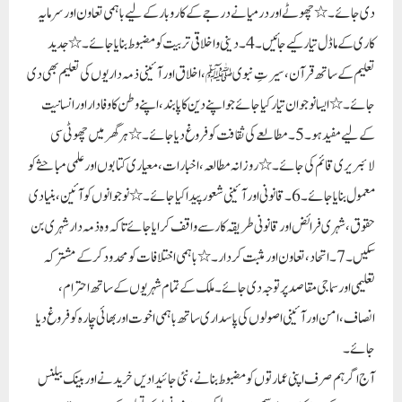
دی جائے۔ ٭ چھوٹے اور درمیانے درجے کے کاروبار کے لیے باہمی تعاون اور سرمایہ
کاری کے ماڈل تیار کیے جائیں۔ 4۔ دینی و اخلاقی تربیت کو مضبوط بنایا جائے۔ ٭ جدید
تعلیم کے ساتھ قرآن، سیرتِ نبوی ﷺ، اخلاق اور آئینی ذمہ داریوں کی تعلیم بھی دی
جائے۔ ٭ ایسا نوجوان تیار کیا جائے جو اپنے دین کا پابند، اپنے وطن کا وفادار اور انسانیت
کے لیے مفید ہو۔ 5۔ مطالعے کی ثقافت کو فروغ دیا جائے۔ ٭ ہر گھر میں چھوٹی سی
لائبریری قائم کی جائے۔ ٭ روزانہ مطالعہ، اخبارات، معیاری کتابوں اور علمی مباحثے کو
معمول بنایا جائے۔ 6۔ قانونی اور آئینی شعور پیدا کیا جائے۔ ٭نوجوانوں کو آئین، بنیادی
حقوق، شہری فرائض اور قانونی طریقہ کار سے واقف کرایا جائے تاکہ وہ ذمہ دار شہری بن
سکیں۔7۔ اتحاد، تعاون اور مثبت کردار۔ ٭باہمی اختلافات کو محدود کرکے مشترکہ
تعلیمی اور سماجی مقاصد پر توجہ دی جائے۔ ملک کے تمام شہریوں کے ساتھ احترام،
انصاف، امن اور آئینی اصولوں کی پاسداری ساتھ باہمی اخوت اور بھائی چارہ کو فروغ دیا
جائے۔
آج اگر ہم صرف اپنی عمارتوں کو مضبوط بنانے، نئی جائیدادیں خریدنے اور بینک بیلنس