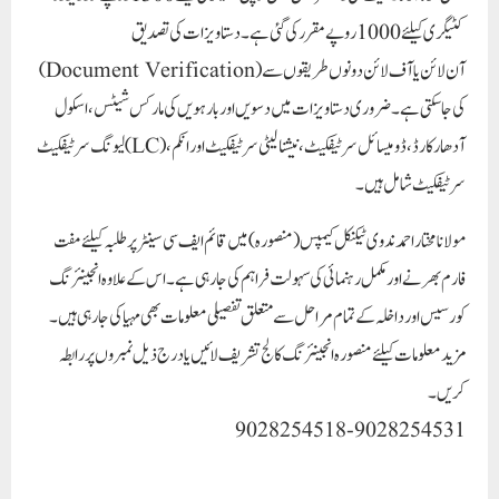
کٹیگری کیلئے 1000 روپے مقرر کی گئی ہے۔ دستاویزات کی تصدیق
(Document Verification) آن لائن یا آف لائن دونوں طریقوں سے
کی جا سکتی ہے۔ ضروری دستاویزات میں دسویں اور بارہویں کی مارکس شیٹس، اسکول
لیونگ سرٹیفکیٹ (LC)، آدھار کارڈ، ڈومیسائل سرٹیفکیٹ، نیشنالیٹی سرٹیفکیٹ اور انکم
سرٹیفکیٹ شامل ہیں۔
مولانا مختار احمد ندوی ٹیکنیکل کیمپس (منصورہ) میں قائم ایف سی سینٹر پر طلبہ کیلئے مفت
فارم بھرنے اور مکمل رہنمائی کی سہولت فراہم کی جا رہی ہے۔ اس کے علاوہ انجینئرنگ
کورسیس اور داخلہ کے تمام مراحل سے متعلق تفصیلی معلومات بھی مہیا کی جا رہی ہیں۔
مزید معلومات کیلئے منصورہ انجینئرنگ کالج تشریف لائیں یا درج ذیل نمبروں پر رابطہ
کریں۔
9028254518- 9028254531