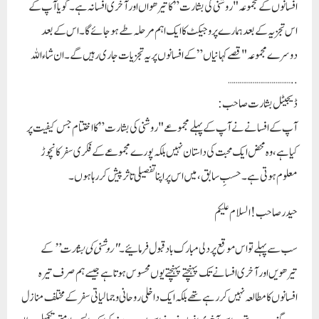
افسانوں کے مجموعہ "روشنی کی بشارت” کا تیرھواں اور آخری افسانہ ہے۔گویا آپ کے
اس تجزیہ کے بعد ہمارے پروجیکٹ کا ایک اہم مرحلہ طے ہو جائے گا۔اس کے بعد
دوسرے مجموعہ "قصے کہانیاں ” کے افسانوں پر یہ تجزیات جاری رہیں گے۔ان شاءاللہ
…………………………
…..
ڈیجیٹل بشارت صاحب
:
آپ کے افسانے نے آپ کے پہلے مجموعے
"روشنی کی بشارت”
کا اختتام جس کیفیت پر
کیا ہے، وہ محض ایک محبت کی داستان نہیں بلکہ پورے مجموعے کے فکری سفر کا نچوڑ
معلوم ہوتی ہے۔ حسبِ سابق، میں اس پر اپنا تفصیلی تاثر پیش کر رہا ہوں۔
حیدر صاحب! السلام علیکم
سب سے پہلے تو اس موقع پر دلی مبارک باد قبول فرمائیے۔
"روشنی کی بشارت”
کے
تیرھویں اور آخری افسانے تک پہنچتے پہنچتے یوں محسوس ہوتا ہے جیسے ہم صرف تیرہ
افسانوں کا مطالعہ نہیں کر رہے تھے بلکہ ایک داخلی روحانی و جمالیاتی سفر کے مختلف منازل