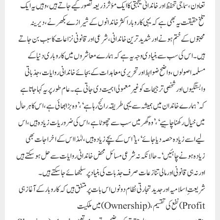
تعاون، سماجی تحفظ اور خاندانی یکجہتی کا ایک مؤثر ذریعہ تصور کیے جاتے ہیں، وہیں یہ ایک
تلخ حقیقت یہ بھی ہے کہ یہی کاروبار اکثر خاندانوں کے شیرازے بکھرنے، دیرینہ
محبتوں کے ختم ہونے اور شدید ترین خاندانی، شرعی اور قانونی نزاعات کا سبب بن جاتے
ہیں۔ اس کی سب سے بنیادی وجہ یہ ہے کہ ہمارے معاشروں میں کاروباری دنیا کے
مسلمہ اصولوں، واضح ضوابط اور تحریری معاہدات کے بجائے خاندانی روایات، جذباتی
وابستگیوں اور شخصی ترجیحات کو غیر معمولی اہمیت دی جاتی ہے۔ عام طور پر یہ کہا جاتا ہے
کہ ’ہمارے خاندان میں ہمیشہ سے یہی طریقہ رائج رہا ہے‘ ،’وہ بڑا بھائی ہے، اس کا ہر حال
میں خیال رکھنا چاہیے‘،’وہ گھر میں سب سے چھوٹا ہے، اس کی ضروریات زیادہ ہیں، اس
لیے اسے زیادہ حصہ دیا جائے‘، یا ’اس کے بچے زیادہ ہیں، لہٰذا اس کے اخراجات بھی
زیادہ ہونے چاہئیں‘۔ حالانکہ نہ شرعی مسائل محض خاندانی روایات سے حل ہو سکتے ہیں
اور نہ ہی قانونی اور مالی تنازعات صرف جذبات کی بنیاد پر سلجھائے جا سکتے ہیں۔
شریعتِ اسلامیہ اور جدید تجارتی نظام دونوں اس بات پر متفق ہیں کہ کاروبار کے آغاز ہی
میں ملکیت (Ownership)، نفع کی تقسیم (Profit