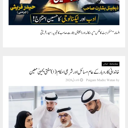
افسانہ ” مسکراہٹ کا عکس” پر مکالمہ اور ڈیجیٹل بشارت صاحب کا تجزيہ : حیدرقریشی
Articles مضامین
خاندانی کاروبار کے عام مسائل اور شرعی احکام (۱) مفتی یحییٰ معین
by
Paigam Madre Watan
6 جولائی 2026