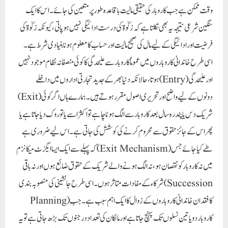
وقت ممکن ہے جب کاروبار کی حقیقی مالیت باقاعدہ طور پر متعین کی جائے۔ اس کا ایک
سنگین شرعی نتیجہ یہ بھی نکلتا ہے کہ زکوٰۃ کی درست ادائیگی نہیں ہو پاتی، کیونکہ زکوٰۃ کی
فرضیت اور ادائیگی کے لیے مال کی صحیح مالیت اور حساب کا معلوم ہونا بنیادی شرط ہے۔
اسی طرح خاندانی کاروباروں میں عموماً کاروبار سے علیحدگی کا کوئی منصفانہ نظام موجود نہیں
ہوتا، حالانکہ دنیا بھر کے جدید تجارتی اداروں میں داخلے (Entry) اور علیحدگی
(Exit) دونوں کے لیے واضح اور تحریری اصول مقرر ہوتے ہیں۔ ہمارے ہاں اگر کوئی
شریک دس یا پندرہ سال بعد کاروبار سے الگ ہونا چاہے تو اکثر اسے یا تو روک دیا جاتا ہے یا
پھر اس کے جائز حقوق سے محروم کرنے کی کوشش کی جاتی ہے۔ اس لیے ضروری ہے
کہ پہلے سے ایک ایسا ایگزٹ میکانزم (Exit Mechanism) طے کیا جائے جس
میں نہ کاروبار کو نقصان ہو، نہ الگ ہونے والے شریک کے حقوق ضائع ہوں اور نہ باقی
شرکاء کے مفادات متاثر ہوں۔ اسی طرح جانشینی کی منصوبہ بندی (Succession
Planning) کا فقدان خاندانی کاروباروں کے زوال کا ایک اہم سبب ہے۔ جب
کاروبار دو یا تین نسلوں تک پہنچ جاتا ہے اور مالکان کی تعداد درجنوں تک بڑھ جاتی ہے تو یہ