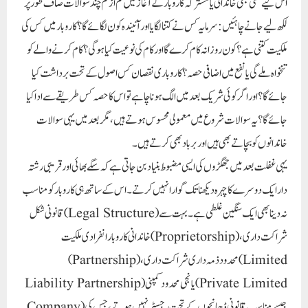
اس لیے کسی بھی خاندانی یا مشترکہ کاروبار کے آغاز میں کم از کم چند سوالات صاف طور پر
لکھ لیے جانے چاہئیں: سرمایہ کس نے کتنا لگایا اور آئیندہ کون لگائے گا؟ کاروبار میں کس کی
ملکیت کتنی ہے؟ کون روزانہ کام کرے گا اور کام کی نوعیت کیا ہوگی؟ کام کرنے والے کو
تنخواہ ملے گی یا نفع میں اضافی حصہ؟ کاروباری نقصان کس اصول کے تحت برداشت کیا
جائے گا؟ اور اگر کوئی شریک بعد میں الگ ہونا چاہے تو اس کا حصہ کس طریقے سے ادا کیا
جائے گا؟ یہ سوالات شروع میں معمولی محسوس ہوتے ہیں، مگر بعد میں یہی سوالات
خاندانوں کو بچاتے بھی ہیں اور برباد بھی کرتے ہیں۔
یہی غفلت بعد میں جھگڑوں کی ایسی مضبوط بنیاد بن جاتی ہے کہ سگے بھائی اور قریبی رشتہ
دار ایک دوسرے کا چہرہ دیکھنا تک گوارا نہیں کرتے۔ اس کے ساتھ ہی کاروبار کو مناسب
قانونی شکل (Legal Structure) نہ دینا بھی ایک سنگین غلطی ہے۔ بہت سے
خاندانی کاروبار انفرادی ملکیت (Proprietorship)، شراکت داری
(Partnership)، محدود ذمہ داری شراکت داری (Limited
Liability Partnership) یا نجی محدود کمپنی (Private Limited
Company) جیسے مناسب قانونی ڈھانچوں کے تحت رجسٹر نہیں ہوتے، جس کی