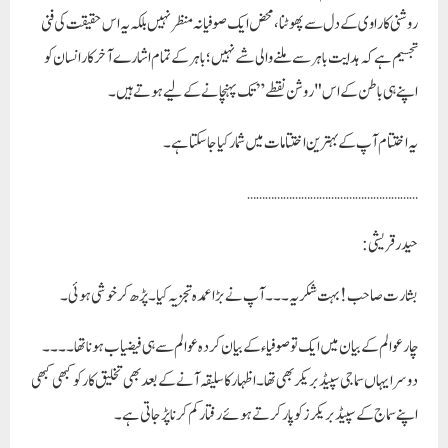
روشنی کا راوی کے دل سے پھوٹنا، محض ایک صوفیانہ منظر نہیں بلکہ یہ اس حقیقت کی فنی
تجسیم ہے کہ
ہدایت باہر سے ملنے والی شے نہیں؛ باہر کے تمام اشارے آخرکار انسان کو
اپنے ہی باطن کے اس "روشن نقطے” تک پہنچانے کے لیے ہوتے ہیں۔
یہ اختتام آپ کے بہترین اختتامات میں شمار کیا جا سکتا ہے۔
…………………………………………………
حیدرقریشی :
بشارت صاحب! بہت شکریہ ۔۔۔آپ نے بڑا عمدہ تجزيہ کیا۔پڑھ کر خوشی ہوئی ۔
چار عوالم کے بیان میں ایک تو صوفیاء کے بیان کردہ عوالم سے ہی فیضیاب ہونا تھا۔۔۔۔
دوسرا یہاں سماجی سپیڈ بریکر بھی تھا ۔اظہار کا سلیقہ آنے کے بعد بھی تخلیق کار کو کبھی کبھی
اپنے سماج کے سپیڈ بریکرز کو پارکرتے ہوئے رفتار کم کرنا پڑ جاتی ہے ۔