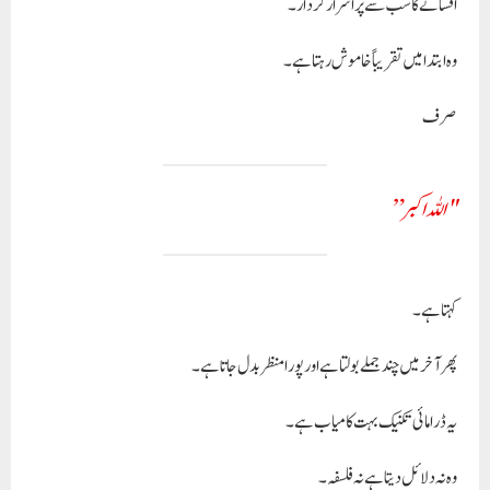
افسانے کا سب سے پراسرار کردار۔
وہ ابتدا میں تقریباً خاموش رہتا ہے۔
صرف
"اللہ اکبر”
کہتا ہے۔
پھر آخر میں چند جملے بولتا ہے اور پورا منظر بدل جاتا ہے۔
یہ ڈرامائی تکنیک بہت کامیاب ہے۔
وہ نہ دلائل دیتا ہے نہ فلسفہ۔