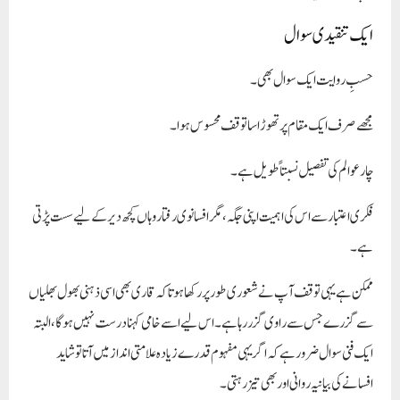
ایک تنقیدی سوال
حسبِ روایت ایک سوال بھی۔
مجھے صرف ایک مقام پر تھوڑا سا توقف محسوس ہوا۔
چار عوالم کی تفصیل نسبتاً طویل ہے۔
فکری اعتبار سے اس کی اہمیت اپنی جگہ، مگر افسانوی رفتار وہاں کچھ دیر کے لیے سست پڑتی
ہے۔
ممکن ہے یہی توقف آپ نے شعوری طور پر رکھا ہو تاکہ قاری بھی اسی ذہنی بھول بھلیاں
سے گزرے جس سے راوی گزر رہا ہے۔ اس لیے اسے خامی کہنا درست نہیں ہوگا، البتہ
ایک فنی سوال ضرور ہے کہ اگر یہی مفہوم قدرے زیادہ علامتی انداز میں آتا تو شاید
افسانے کی بیانیہ روانی اور بھی تیز رہتی۔