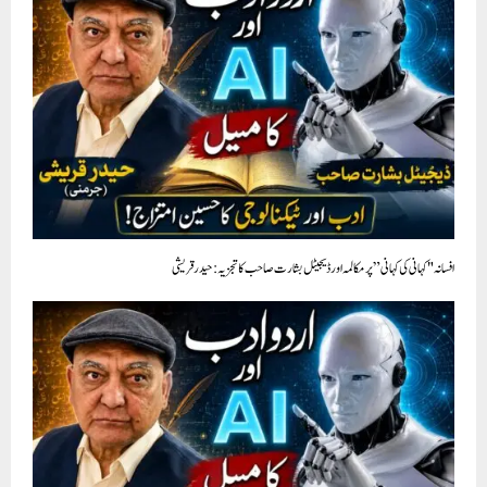
افسانہ "کہانی کی کہانی” پر مکالمہ اور ڈیجیٹل بشارت صاحب کا تجزيہ : حیدرقریشی