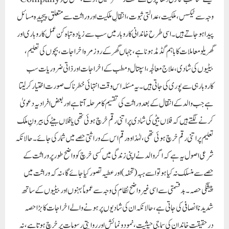
وجہ سے ٹیکس، ملکیت، عدالتی ثبوت، انتقالِ ملکیت اور وراثت سے متعلق پیچیدہ مسائل
پیدا ہو جاتے ہیں۔ اسی طرح خاندانی کاروبار میں سب سے زیادہ تباہ کن عمل کاروباری اور
گھریلو معاملات کا باہم گڈمڈ ہونا ہے، جہاں گھر کے روزمرہ اخراجات، بچوں کی تعلیم،
بیٹیوں کی شادی، علاج معالجہ، اسپتال ومطب کے اخراجات اور ذاتی ضروریات سب
کاروبار ہی سے پوری کی جاتی ہیں۔ یہ مسئلہ اس وقت انتہائی خطرناک صورت اختیار کر لیتا
ہے جب والد کے انتقال کے بعد وراثت کی تقسیم کا مرحلہ آتا ہے اور بعض افراد یہ دعویٰ
کرنے لگتے ہیں کہ فلاں بیٹی کی شادی پر اتنی رقم خرچ ہوئی تھی یا فلاں بیٹے کی بیرونِ ملک
تعلیم پر اتنی رقم خرچ ہوئی تھی، لہٰذا وہ رقم اس کے وراثتی حصے میں شمار کی جائے۔ حالانکہ
شرعی اصول یہ ہے کہ اگر والد نے اپنی زندگی میں کسی خرچ کو واضح طور پر وراثت کے
حصے سے منسلک نہ کیا ہو تو اسے ہبہ (تحفہ) اور عطیہ تصور کیا جائے گا، نہ کہ وراثت میں
پیشگی حصہ۔ بدقسمتی سے اسی غیر واضح نظام کی وجہ سے عموماً بہنوں اور بیٹیوں کے ساتھ
شدید ناانصافی کی جاتی ہے، حالانکہ ان کی شادیوں پر ہونے والے اخراجات کا بڑا حصہ
درحقیقت خاندان کی سماجی حیثیت، نمود و نمائش اور روایتی رسومات پر خرچ ہوتا ہے، نہ