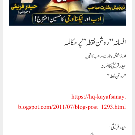
افسانہ ” روشن نقطہ” پر مکالمہ
اور ڈیجیٹل بشارت صاحب کا تجزيہ
حیدرقریشی کا افسانہ
"روشن نقطہ”
https://hq-kayafsanay.
blogspot.com/2011/07/blog-
post_1293.html
حیدرقریشی :