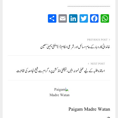
………………………………………………
S
E
Li
T
Fa
W
ha
m
nk
wi
ce
ha
re
ail
ed
tte
bo
ts
In
r
ok
A
PREVIOUS POST
خاندانی کاروبار کے عام مسائل اور شرعی احکام (۱) مفتی یحییٰ معین
pp
NEXT POST
اساتذہ طلبہ کے لیے عملی نمونہ بنیں ، فیکلٹی انڈکشن پروگرام سے شیخ الجامعہ کی مخاطبت
Paigam Madre Watan