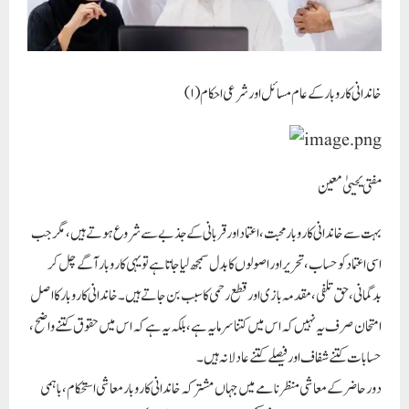
خاندانی کاروبار کے عام مسائل اور شرعی احکام (۱)
مفتی یحییٰ معین
بہت سے خاندانی کاروبار محبت، اعتماد اور قربانی کے جذبے سے شروع ہوتے ہیں، مگر جب
اسی اعتماد کو حساب، تحریر اور اصولوں کا بدل سمجھ لیا جاتا ہے تو یہی کاروبار آگے چل کر
بدگمانی، حق تلفی، مقدمہ بازی اور قطع رحمی کا سبب بن جاتے ہیں۔ خاندانی کاروبار کا اصل
امتحان صرف یہ نہیں کہ اس میں کتنا سرمایہ ہے، بلکہ یہ ہے کہ اس میں حقوق کتنے واضح،
حسابات کتنے شفاف اور فیصلے کتنے عادلانہ ہیں۔
دورحاضر کے معاشی منظرنامے میں جہاں مشترکہ خاندانی کاروبار معاشی استحکام، باہمی