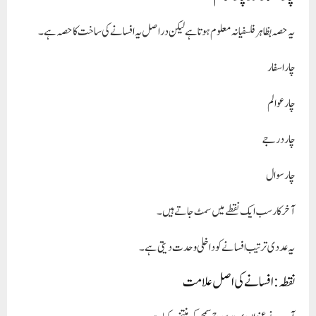
یہ حصہ بظاہر فلسفیانہ معلوم ہوتا ہے لیکن دراصل یہ افسانے کی ساخت کا حصہ ہے۔
چار اسفار
چار عوالم
چار درجے
چار سوال
آخرکار سب ایک نقطے میں سمٹ جاتے ہیں۔
یہ عددی ترتیب افسانے کو داخلی وحدت دیتی ہے۔
نقطہ: افسانے کی اصل علامت