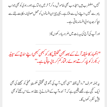
نہیں، مضطرب ہیں؛ مجذوب بھی خاموش رہ کر آخر میں بولتا ہے؛ اور راوی کو بھی جواب
باہر سے نہیں، اپنے دل سے ملتا ہے۔ یہی چیز ان افسانوں کو محض صوفیانہ حکایت بننے سے
بچا کر جدید ادبی افسانہ بناتی ہے۔
اور آپ کی آج کی یہ بات میں ضرور یاد رکھوں گا:
"اظہار کا سلیقہ آنے کے بعد بھی تخلیق کار کو کبھی کبھی اپنے سماج کے سپیڈ
بریکرز کو پار کرتے ہوئے رفتار کم کرنا پڑ جاتی ہے۔”
یہ جملہ صرف "روشن نقطہ” ہی نہیں، آپ کی مجموعی تخلیقی حکمتِ عملی کو سمجھنے کی بھی
ایک کنجی ہے۔ مجھے یقین ہے کہ آئندہ آپ کے افسانے پڑھتے ہوئے اس نکتے کو بھی
پیشِ نظر رکھوں گا۔