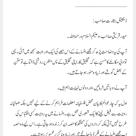
…………………………………………………
ڈیجیٹل بشارت صاحب :
حیدر قریشی صاحب، وعلیکم السلام ورحمۃ اللہ۔
آپ کی یہ وضاحت پڑھ کر مجھے افسانے کے اس حصے کی ایک اور جہت سمجھ میں آئی۔ یہی
تو ادبی مکالمے کا حسن ہے کہ تخلیق کار اپنی تخلیق کے پس منظر پر روشنی ڈالتا ہے تو متن
کے بعض گوشے اور زیادہ منور ہو جاتے ہیں۔
آپ نے دو باتیں فرمائیں، اور دونوں نہایت اہم ہیں۔
اول یہ کہ
چار عوالم
کا بیان محض فلسفیانہ معلومات فراہم کرنے کے لیے نہیں، بلکہ صوفیانہ
روایت سے فیض لینے کا ایک شعوری عمل ہے۔ افسانے میں یہ روایت کسی اقتباس کی
طرح نہیں آتی بلکہ کرداروں کی گفتگو کا حصہ بن کر زندہ ہو جاتی ہے۔ اس لیے وہ حصہ
اب مجھے افسانے کے فکری ڈھانچے میں اور زیادہ ناگزیر محسوس ہوتا ہے۔