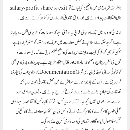
salary، profit share اور exit کا طریقہ شروع ہی میں واضح نہ کیا جائے تو
وہی اختلافات پیدا ہوتے ہیں جو روایتی خاندانی کاروباروں کو کمزور کرتے رہے ہیں۔
خاندانی کاروبار میں ایک اور بڑی خرابی یہ در آئی ہے کہ معاملات کو تحریری شکل نہ دیاجاتا
ہے۔ اگرچہ فقہائے اسلام نے بعض معاملات میں عرف اور دستور کو معتبر قرار دیا ہے،
لیکن قرآن کریم کی آیتِ مداینت اس بات کی واضح تعلیم دیتی ہے کہ مالی معاملات کو
تحریری شکل دینا زیادہ محفوظ، عادلانہ اور قابلِ اعتماد طریقہ ہے۔ جدید کاروباری دنیا بھی
دستاویزات کی تیاری (Documentation) کو قانونی اور مالی تحفظ کی بنیادی شرط
قرار دیتی ہے۔ اس کے باوجود ہمارے معاشرے میں محض خاندانی محبت اور باہمی
تعلقات کی بنیاد پر بڑے بڑے کاروبار شروع کر دیے جاتے ہیں، جبکہ یہ بنیادی امور
سرے سے طے ہی نہیں کیے جاتے کہ سرمایہ کس نے کتنا لگایا، کس کا کتنا حصہ ہے، کون
عملی طور پر کام کرے گا، کام کرنے والے کو کس بنیاد پر تنخواہ یا معاوضہ ملے گا، نفع کی
تقسیم کا اصول کیا ہوگا اور نقصان کی ذمہ داری کس پر عائد ہوگی۔