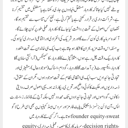
جاتی ہیں۔ اسی طرح خاندانی کاروبار میں شریک افراد کا نقطۂ نظر بھی اکثر واضح نہیں ہوتا۔
یہ طے نہیں کیا جاتا کہ کاروبار مستقل بنیادوں پر جاری رکھنا ہے یا مستقبل میں تقسیم کرنا
ہے، شراکت داری برقرار رکھنی ہے یا ختم کرنی ہے، نفع کس تناسب سے تقسیم ہوگا،
نقصان کس اصول کے تحت برداشت کیا جائے گا، کاروبار عملی طور پر کون چلائے گا،
آئندہ سرمایہ کاری کون کرے گا اور ہر شریک کی انفرادی اور اجتماعی ذمہ داری کیا ہوگی۔
یہ مسئلہ اس وقت مزید بحران کا شکار ہو جاتا ہے جب ایک ہی خاندان کے تحت متعدد
کاروبار بیک وقت چل رہے ہوں، مثلاً کپڑے کا کاروبار، کاسمیٹکس (آرائشی سامان) کا
کاروبار، ایکسپورٹ (برآمدات) کا کاروبار، گودام، اسٹاک (موجودہ مال)، مشینری اور
تجارتی جائیدادیں سب ایک ہی انتظامی نظام کے تحت موجود ہوں، مگر ان کے حقوق،
ذمہ داریوں اور ملکیت کا کوئی واضح اور تحریری ریکارڈ نہ ہو۔ یہی اصول صرف روایتی
دکانوں، گوداموں اور تجارتی جائیدادوں تک محدود نہیں، بلکہ آج کے فاؤنڈرز، اسٹارٹ
اپس، آن لائن بزنسز، ڈیجیٹل پلیٹ فارمز اور سروس بیسڈ کمپنیوں پر بھی اسی طرح لاگو
ہوتا ہے۔ اگر کسی نئے کاروبار میں founder equity، sweat
equity، سرمایہ کاری کا حصہ، عملی ذمہ داری، decision rights،