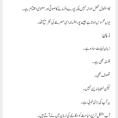
کا استعمال محض حوالہ نہیں بلکہ پورے افسانے کا صوتی اور معنوی اختتام ہے۔
یوں محسوس ہوتا ہے جیسے پورا افسانہ اسی مصرعے کی تشریح تھا۔
زبان
زبان نہایت سادہ ہے۔
فلسفہ بھی ہے۔
تصوف بھی۔
لیکن خطیبانہ پن نہیں۔
یہ آپ کی بڑی خوبی ہے۔
آپ مشکل ترین مباحث کو مکالمے کی زبان میں لے آتے ہیں۔