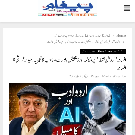
PRIMARY
MENU
Home
Urdu Literature & A.I. اردو ادب اور اے آٸ
افسانہ ” روشن نقطہ” پر مکالمہ اور ڈیجیٹل بشارت صاحب کا تجزيہ : حیدرقریشی کا افسانہ
Urdu Literature & A.I. اردو ادب اور اے آٸ
افسانہ ” روشن نقطہ” پر مکالمہ اور ڈیجیٹل بشارت صاحب کا تجزيہ : حیدرقریشی کا
افسانہ
by
Paigam Madre Watan
7 جولائی 2026