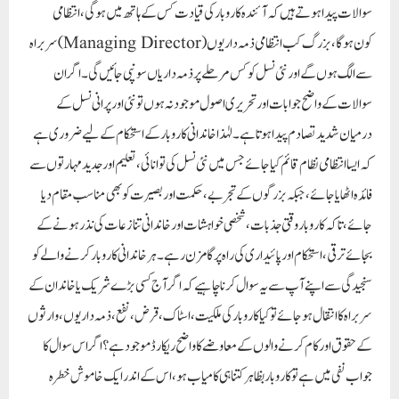
سوالات پیدا ہوتے ہیں کہ آئندہ کاروبار کی قیادت کس کے ہاتھ میں ہوگی، انتظامی
سربراہ (Managing Director) کون ہوگا، بزرگ کب انتظامی ذمہ داریوں
سے الگ ہوں گے اور نئی نسل کو کس مرحلے پر ذمہ داریاں سونپی جائیں گی۔ اگر ان
سوالات کے واضح جوابات اور تحریری اصول موجود نہ ہوں تو نئی اور پرانی نسل کے
درمیان شدید تصادم پیدا ہوتا ہے۔ لہٰذا خاندانی کاروبار کے استحکام کے لیے ضروری ہے
کہ ایسا انتظامی نظام قائم کیا جائے جس میں نئی نسل کی توانائی، تعلیم اور جدید مہارتوں سے
فائدہ اٹھایا جائے، جبکہ بزرگوں کے تجربے، حکمت اور بصیرت کو بھی مناسب مقام دیا
جائے، تاکہ کاروبار وقتی جذبات، شخصی خواہشات اور خاندانی تنازعات کی نذر ہونے کے
بجائے ترقی، استحکام اور پائیداری کی راہ پر گامزن رہے۔ ہر خاندانی کاروبار کرنے والے کو
سنجیدگی سے اپنے آپ سے یہ سوال کرنا چاہیے کہ اگر آج کسی بڑے شریک یا خاندان کے
سربراہ کا انتقال ہو جائے تو کیا کاروبار کی ملکیت، اسٹاک، قرض، نفع، ذمہ داریوں، وارثوں
کے حقوق اور کام کرنے والوں کے معاوضے کا واضح ریکارڈ موجود ہے؟ اگر اس سوال کا
جواب نفی میں ہے تو کاروبار بظاہر کتنا ہی کامیاب ہو، اس کے اندر ایک خاموش خطرہ