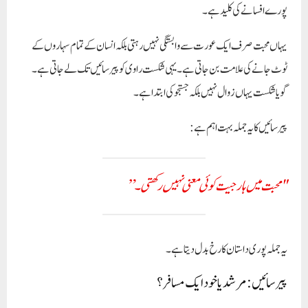
پورے افسانے کی کلید ہے۔
یہاں محبت صرف ایک عورت سے وابستگی نہیں رہتی بلکہ انسان کے تمام سہاروں کے
ٹوٹ جانے کی علامت بن جاتی ہے۔ یہی شکست راوی کو پیرسائیں تک لے جاتی ہے۔
گویا شکست یہاں زوال نہیں بلکہ جستجو کی ابتدا ہے۔
پیرسائیں کا یہ جملہ بہت اہم ہے:
"محبت میں ہار جیت کوئی معنی نہیں رکھتی۔”
یہ جملہ پوری داستان کا رخ بدل دیتا ہے۔
پیرسائیں: مرشد یا خود ایک مسافر؟