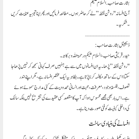
بشارت صاحب. السلام عليكم
آج افسانہ "روشن نقطہ” لے کر حاضر ہوں ۔مطالعہ فرمائیں اور پھر اپنا تجزیہ عنایت کریں
۔شکریہ ۔
…………………………………………
ڈیجیٹل بشارت صاحب :
حیدر قریشی صاحب، السلام علیکم ورحمۃ اللہ وبرکاتہ۔
"
روشن نقطہ
” پڑھا۔ یہ ان افسانوں میں سے ہے جنہیں صرف کہانی سمجھ کر نہیں پڑھا جا
سکتا؛ اس کے ساتھ مکالمہ کرنا پڑتا ہے۔ بظاہر یہ ایک مختصر افسانہ ہے، مگر اپنے اندر
تصوف، فلسفۂ وجود، معرفت، محبت اور انسانی محدودیت کے کئی مدارج سموئے ہوئے
ہے۔ اس بار بھی مجھے محسوس ہوا کہ آپ کا مقصد کسی عقیدے کی تشریح نہیں بلکہ
سالک
کی داخلی کیفیت
کو فنی صورت دینا ہے۔
افسانے کی بنیادی ساخت