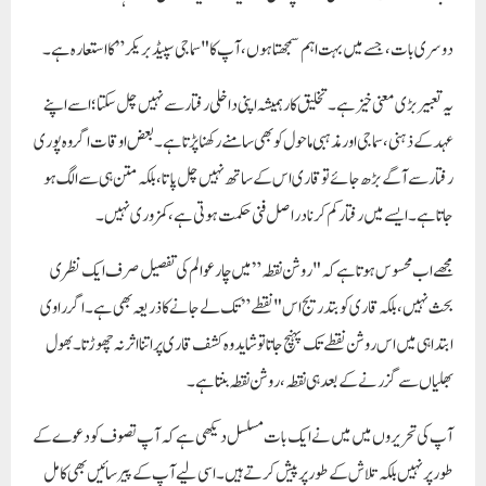
دوسری بات، جسے میں بہت اہم سمجھتا ہوں، آپ کا
"سماجی سپیڈ بریکر”
کا استعارہ ہے۔
یہ تعبیر بڑی معنی خیز ہے۔ تخلیق کار ہمیشہ اپنی داخلی رفتار سے نہیں چل سکتا؛ اسے اپنے
عہد کے ذہنی، سماجی اور مذہبی ماحول کو بھی سامنے رکھنا پڑتا ہے۔ بعض اوقات اگر وہ پوری
رفتار سے آگے بڑھ جائے تو قاری اس کے ساتھ نہیں چل پاتا، بلکہ متن ہی سے الگ ہو
جاتا ہے۔ ایسے میں رفتار کم کرنا دراصل
فنی حکمت
ہوتی ہے، کمزوری نہیں۔
مجھے اب محسوس ہوتا ہے کہ "روشن نقطہ” میں چار عوالم کی تفصیل صرف ایک نظری
بحث نہیں، بلکہ قاری کو بتدریج اس "نقطے” تک لے جانے کا ذریعہ بھی ہے۔ اگر راوی
ابتدا ہی میں اس روشن نقطے تک پہنچ جاتا تو شاید وہ کشف قاری پر اتنا اثر نہ چھوڑتا۔ بھول
بھلیاں سے گزرنے کے بعد ہی نقطہ،
روشن نقطہ
بنتا ہے۔
آپ کی تحریروں میں میں نے ایک بات مسلسل دیکھی ہے کہ آپ تصوف کو
دعوے
کے
طور پر نہیں بلکہ
تلاش
کے طور پر پیش کرتے ہیں۔ اسی لیے آپ کے پیرسائیں بھی کامل