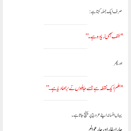
صرف ایک جملہ کہتا ہے:
"الف بھی زیادہ ہے۔”
اور پھر
"علم ایک نقطہ ہے جسے جاہلوں نے بڑھا دیا ہے۔”
یہاں افسانہ اپنے عروج پر پہنچ جاتا ہے۔
چار اسفار اور چار عوالم