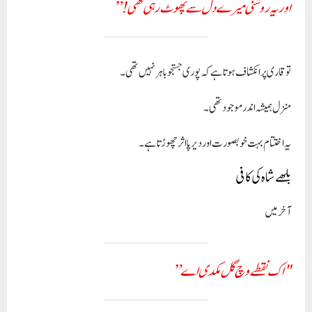
اور یہ روشنی میرے دل سے پھوٹ رہی تھی!”
تو قاری پر انکشاف ہوتا ہے کہ پوری جستجو باہر نہیں تھی۔
منزل ہمیشہ اندر موجود تھی۔
یہ اختتام بہت خوبصورت اور دیرپا اثر چھوڑتا ہے۔
بلھے شاہ کی کافی
آخر میں
"اک نقطے وچ گل مکدی اے”