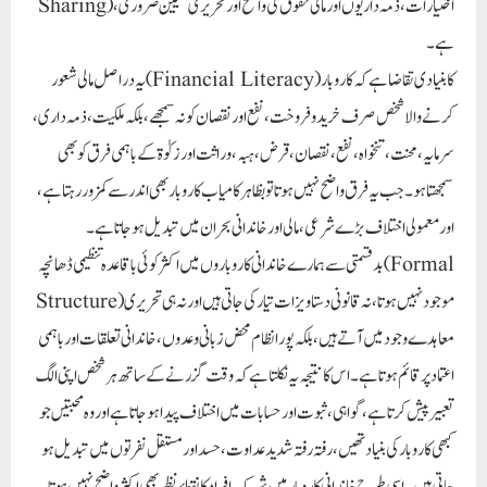
Sharing)، اختیارات، ذمہ داریوں اور مالی حقوق کی واضح اور تحریری تعیین ضروری
ہے۔
یہ دراصل مالی شعور (Financial Literacy) کا بنیادی تقاضا ہے کہ کاروبار
کرنے والا شخص صرف خرید و فروخت، نفع اور نقصان کو نہ سمجھے، بلکہ ملکیت، ذمہ داری،
سرمایہ، محنت، تنخواہ، نفع، نقصان، قرض، ہبہ، وراثت اور زکوٰۃ کے باہمی فرق کو بھی
سمجھتا ہو۔ جب یہ فرق واضح نہیں ہوتا تو بظاہر کامیاب کاروبار بھی اندر سے کمزور رہتا ہے،
اور معمولی اختلاف بڑے شرعی، مالی اور خاندانی بحران میں تبدیل ہو جاتا ہے۔
بدقسمتی سے ہمارے خاندانی کاروباروں میں اکثر کوئی باقاعدہ تنظیمی ڈھانچہ (Formal
Structure) موجود نہیں ہوتا، نہ قانونی دستاویزات تیار کی جاتی ہیں اور نہ ہی تحریری
معاہدے وجود میں آتے ہیں، بلکہ پورا نظام محض زبانی وعدوں، خاندانی تعلقات اور باہمی
اعتماد پر قائم ہوتا ہے۔ اس کا نتیجہ یہ نکلتا ہے کہ وقت گزرنے کے ساتھ ہر شخص اپنی الگ
تعبیر پیش کرتا ہے، گواہی، ثبوت اور حسابات میں اختلاف پیدا ہو جاتا ہے اور وہ محبتیں جو
کبھی کاروبار کی بنیاد تھیں، رفتہ رفتہ شدید عداوت، حسد اور مستقل نفرتوں میں تبدیل ہو