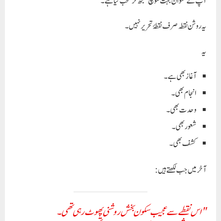
آپ نے عنوان بہت سوچ سمجھ کر منتخب کیا ہے۔
یہ
روشن نقطہ
صرف نقطۂ تحریر نہیں۔
یہ
آغاز بھی ہے۔
انجام بھی۔
وحدت بھی۔
شعور بھی۔
کشف بھی۔
آخر میں جب لکھتے ہیں:
"اس نقطے سے عجیب سکون بخش روشنی پھوٹ رہی تھی۔