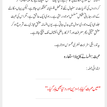
افسانہ مکمل طور پر
مکالمے
پر قائم ہے۔ یہ ایک مشکل تکنیک ہے کیونکہ مکالمہ اگر
کرداروں کی نفسیات نہ سنبھال سکے تو محض فلسفیانہ گفتگو بن جاتا ہے، لیکن یہاں مکالمے
کے اندر جذباتی کشمکش مسلسل موجود رہتی ہے۔ راوی ایک عاشق ہے، مگر اس کی محبت
جلد ہی ایک وجودی سوال میں بدل جاتی ہے۔ یوں افسانہ عشقِ مجازی سے شروع ہو کر
عشقِ حقیقی، پھر معرفت اور آخرکار
باطنی انکشاف
تک پہنچ جاتا ہے۔
یہ تدریجی سفر بہت فطری محسوس ہوتا ہے۔
محبت: افسانے کا پہلا استعارہ
ابتدائی جملہ:
"میں محبت کیا ہارا، دین اور دنیا بھی ہار گیا۔”