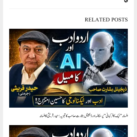
RELATED POSTS
افسانہ ” ایک کافر کہانی” پر مکالمہ اور ڈیجیٹل بشارت صاحب کا تجزيہ : حیدرقریشی کا افسانہ