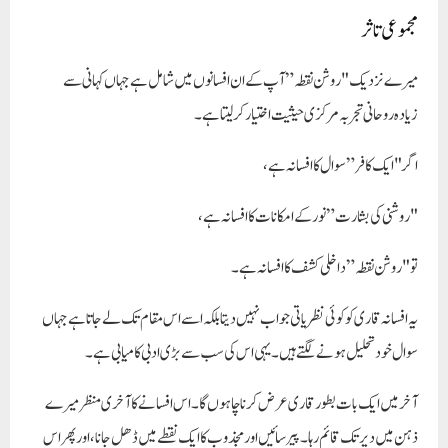
مجموعی تاثر
میرے نزدیک
"روشن نقطہ”
آپ کے ان افسانوں میں شامل ہے جہاں کہانی سے
زیادہ
روحانی تجربہ
مرکزی حیثیت اختیار کر لیتا ہے۔
اگر
"ایک کافر”
سوال کا افسانہ ہے،
"روشنی کی بشارت”
نور کے امکانات کا افسانہ ہے،
تو
"روشن نقطہ”
داخلی کشف
کا افسانہ ہے۔
یہ افسانہ قاری کو کوئی نظریاتی جواب نہیں دیتا بلکہ اسے اس مقام تک لے جاتا ہے جہاں
سوال خود تحلیل ہونے لگتے ہیں۔ یہی اس کی سب سے بڑی ادبی کامیابی ہے۔
آخر میں ایک بات بطور قاری عرض کرنا چاہوں گا۔ اس افسانے کا آخری منظر میرے
ذہن میں دیر تک قائم رہا۔ پیرسائیں اور مجذوب کا ایک نقطے میں ڈھل جانا، اور پھر اس