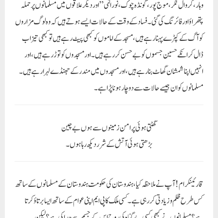
گھٹتی ہوئی پر امن زمینوں سے ہوں بے چین
بڑھتی ہوئی آتش کے شرر دیکھ رہا ہوں۔
قارئینکرام! آپ نے ملاحظہ کیا، ہندوستان کی حکومت ہندوستان کے مسلمانوں کے ساتھ
کس طرح ظلم و زیادتی کر رہی ہے۔ کسی ملک کا پی ایم اپنی عوام کے ساتھ ایسا برتاؤ کرتا
ہے؟ مسلمانوں نے کبھی کسی بےگناہ کی روح اس کے جسم سے جدا کی ہے؟ لیکن
شرپسندوں نے تبریز انصاری کی پیاری جان اس کے جسم سے جدا کر ڈالی۔ کیا کسی مسلمان
نے کبھی مندر کے پنڈتوں کو پیٹا؟ لیکن شرپسندوں نے مسجد کے اماموں کو پیٹا۔ ہم نے
کبھی پٹریاں اکھاڑیں؟ ہم نے کبھی ٹرین، بسوں کو جلایا؟ سب کچھ شرپسندوں نے کیا۔ اتنا
کچھ کرنے کے باوجود انہیں جیل میں ڈالا گیا؟ میڈیا آئی؟ پولیس آئی؟ اگر بجائے ان کے
مسلمان ہوتے تو مسلمان کو جیل میں ڈالا جاتا، میڈیا آتی، اور پولیس بھی آتی۔ آخر ایسا
کیوں؟ ایسا اس لیے کہ پولیس اور میڈیا گویا حکومت کے در کے سگ ہیں ہیں۔ جو سوائے
اپنے مالک اور اسکے ہمنواؤں کے ہر ایک پر بھوکتے ہیں۔