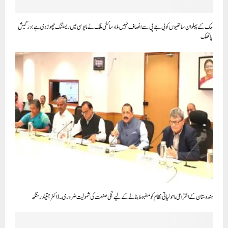
ملک کے پہلوان ساتھیوں کو بی جے پی سے انصاف نہیں ملا، ساکشی ملک نے مایوسی میں ریسلنگ چھوڑ دی ہے: درگیش
پاٹھک
ہندوستان کے اختراعی ماحولیاتی نظام کو مضبوط بنانے کے لیے نجی صنعت کی شمولیت ضروری ۔ ڈاکٹر جتیندر سنگھ