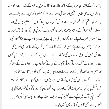
ہے۔انہوں نے آگ برساتی ہوئی توپوں کے دہانے کھول دیے۔ انہوں نے ننگے مظالم
اور کھلی ہوئی نا انصافیوں کے خلاف سات دہائیوں میں نہ کبھی جلوس نکالا، نہ احتجاجی
مظاہرے کیے، نہ لائن کی پٹریاں اکھاڑیں، نہ ٹرینوں اور بسوں کو جلایا، نہ نظامِ حکومت
میں تعطل پیدا کیا، نہ سرکاری اَمْلاک اور ارباب وطن کی جائدادوں کو کوئی نقصان پہنچایا۔
ظلم و ستم کی آگ میں تپتے رہے لیکن ایک شریف، مہذب اور خیر پسند شہری کی طرح
انہوں نے کبھی قانون کو ہاتھ میں نہیں لیا۔
نہ جانے کیا کمی رہ گئی ہمارے اخلاق میں صاحب
دل کو جتنا بھی صاف رکھا اتنا ہی ہمیں ستایا زمانہ نے۔
آج میں بہت افسوس کے ساتھ کہہ رہا ہوں کہ ہندوستان نے دیگر تمام ملکوں میں اپنا وقار
کھو دیا ہے۔ اور یہاں کی عوام اور ملکوں کی عوام کی بنسبت زیادہ شرپسندوں کے شکار ہیں۔
جب سے بی جے پی ہندوستان کی گَدِّی پر آئی ہے۔ تب سے مسلمان طرح طرح کے
مصائب کا سامنا کرتے نظر آ رہے ہیں۔ لوگوں کے درمیان پھوٹ پیدا کرنے کے لیے