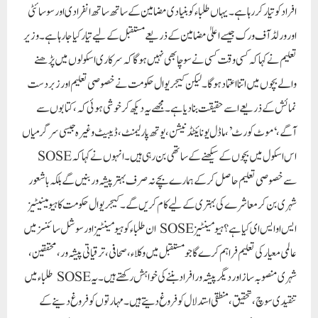
افراد کو تیار کر رہا ہے۔ یہاں طلباء کو بنیادی مضامین کے ساتھ ساتھ انفرادی اور سوسائٹی
اور ورلڈ آف ورک جیسے اعلیٰ مضامین کے ذریعے مستقبل کے لیے تیار کیا جا رہا ہے۔وزیر
تعلیم نے کہا کہ کسی وقت کسی نے سوچا بھی نہیں ہوگا کہ سرکاری اسکولوں میں پڑھنے
والے بچوں میں اتنا اعتماد ہوگا۔ لیکن کیجریوال حکومت نے خصوصی تعلیم اور زبردست
نمائش کے ذریعے اسے حقیقت بنا دیا ہے۔ مجھے یہ دیکھ کر خوشی ہوئی کہ، کتابوں سے
آگے، ‘موٹ کورٹ’، ماڈل یونائیٹڈنیشن، یوتھ پارلیمنٹ، ڈیبیٹ وغیرہ جیسی سرگرمیاں
اس اسکول میں بچوں کے سیکھنے کے ساتھی بن رہی ہیں۔انہوں نے کہا کہ SOSE
سے خصوصی تعلیم حاصل کر کے ہمارے بچے نہ صرف بہتر پیشہ ور بنیں گے بلکہ باشعور
شہری بن کر معاشرے کی بہتری کے لیے کام کریں گے۔کیجریوال حکومت کا ہیومینیٹیز
ایس او ایس ای کیا ہے؟ہیومینٹیز SOSE ان طلباء کو ہیومینٹیز اور سوشل سائنسز میں
عالمی معیار کی تعلیم فراہم کرے گا جو مستقبل میں وکلاء ، صحافی، ترقیاتی پیشہ ور، محققین،
شہری منصوبہ ساز اور دیگر پیشہ ور افراد بننے کی خواہش رکھتے ہیں۔ یہ SOSE طلباء میں
تنقیدی سوچ، تحقیق، منطقی استدلال کو فروغ دیتے ہیں۔مہارتوں کو فروغ دینے کے