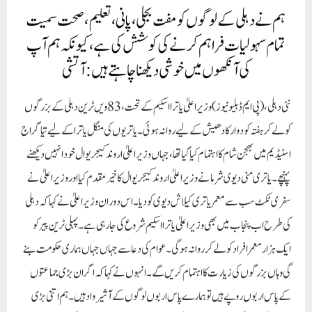
ہم نے دہلی کے لوگوں کو مفت بجلی، پانی، تعلیم، صحت سمیت
تمام سہولیات فراہم کرنے کی کوشش کی ہے، کیونکہ ہم آپ
کی آنکھوں میں خوشی دیکھنا چاہتے ہیں: آتشی
نئی دہلی،(پی ایم ڈبلیو نیوز)
وزیر اعلیٰ یاترا اسکیم کے تحت، 83ویں ٹرین دہلی کے بزرگوں
کو لے کر ہفتہ کو دوارکادھیش کے لیے روانہ ہوئی۔ یاتریوں کی منگل یاترا کے لیے تیاگراج
اسٹیڈیم میں بھجن شام کا اہتمام کیا گیا تھا، جہاں وزیر اعلیٰ اروند کیجریوال خود انہیں دیکھنے
پہنچے۔ یاتری منی دیوی شرما نے وزیر اعلیٰ اروند کیجریوال کا خیرمقدم کیا اور وزیر اعلیٰ نے
سفری ٹکٹ سب سے معمر یاتری کیلاش دیوی کو دیا۔ اس دوران وزیراعلیٰ نے کہا کہ دہلی
کی طرح اب پنجاب میں بھی وزیراعلیٰ یاترا اسکیم شروع کی جارہی ہے۔ پہلی ٹرین پیر کو
ایک ہزار معمر افراد کو لے کر روانہ ہوگی۔ عوام کی دعا سے جہاں جہاں ہماری حکومت بنے
گی وہاں بزرگوں کی زیارت کا اہتمام کریں گے۔ انہوں نے کہا کہ اگر ان بڑی جماعتوں
کے پاس اربوں روپے ہیں تو ہمارے پاس اربوں لوگوں کے آشیرواد ہیں۔ ہم اتنی بڑی