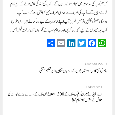
کہ ہم آپ کی خدمت میں ہمیشہ موجود رہیں گے۔ آپ کی زندگی بہتر بنانے کے لیے کام
کرتے رہیں گے۔ آپ کی طرف سے ہماری صرف یہی خواہش ہے کہ جب آپ
دوارکادھیش پہنچیں تو جس طرح آپ اپنے خاندان کے لیے دعا کرتے ہیں، اسی طرح
آپ پوری دہلی کے لیے بھی دعا کریں اور خدا ہم سب کے گھروں میں برکت لیکر آئیں۔
S
E
Li
T
Fa
W
ha
m
nk
wi
ce
ha
re
ail
ed
tte
bo
ts
In
r
ok
A
PREVIOUS POST
ہفتہ کی صبح کلاس روم میں بچوں کے درمیان پہنچیں وزیر تعلیم آتشی،
pp
NEXT POST
اے ایم پی نے تاریخ رقم کی، ملک کے 300+ اضلاع میں ملک کے سب سے بڑے ٹیلنٹ کی
تلاش کے امتحان کا اہتمام کیا!