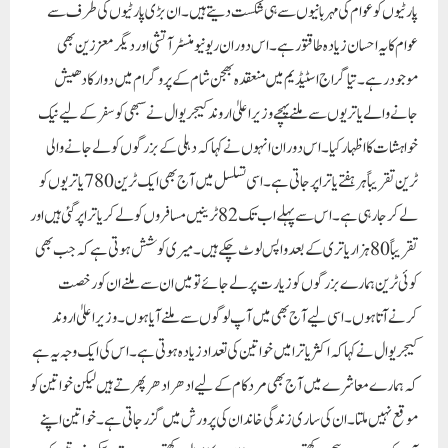
پارٹیوں کو عوام کی مہربانیوں سے ہی شکست دیتے ہیں۔ ان بڑی پارٹیوں کی طرف سے
عوام کا یہ احسان زیادہ طاقتور ہے۔ اس دوران ریونیو منسٹر آتشی اور دیگر معززین بھی
موجود رہے۔ تیاگراج اسٹیڈیم میں منعقدہ بھجن شام کے پروگرام میں دوارکادھیش
جانے والے یاتریوں سے ملنے پہچے وزیر اعلیٰ اروند کیجریوال نے سبھی کو سفر کے لیے نیک
خواہشات کا اظہار کیا۔ اس دوران انہوں نے کہا کہ دہلی کے بزرگوں کو لے جانے والی
ٹرین تقریباً ہر ہفتے یاترا پر جاتی ہے۔ اسی تسلسل میں آج بھی ایک ٹرین 780 یاتریوں کو
لے کر جا رہی ہے۔ اس سے پہلے اب تک 82 ٹرینیں مسافروں کو لے کر یاترا پر گئی ہیں اور
تقریباً 80 ہزار یاتری کے بعد واپس لوٹ چکے ہیں۔ میری کوشش ہوتی ہے کہ جب بھی
کوئی ٹرین ہمارے بزرگوں کو زیارت پر لے جائے تو میں ان سے ملنے ان کو رخصت
کرنے آتا ہوں۔ اسی لیے آج بھی میں آپ لوگوں سے ملنے آیا ہوں۔ وزیر اعلیٰ اروند
کیجریوال نے کہا کہ اکثر یاترا میں خواتین کی تعداد زیادہ ہوتی ہے۔ اس کی ایک وجہ یہ ہے
کہ ہمارے معاشرے میں آج بھی مرد کام کے لیے ادھر ادھر پھرتے ہیں لیکن خواتین کو
موقع نہیں ملتا۔ ان کی ساری زندگی خاندان کی پرورش میں گزرجاتی ہے۔ خواتین اپنے