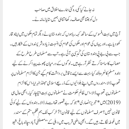
ہندو مسلم کا نعرہ بلند کیا، بہت سے ایسے نا قابل برداشت کام کیے جن کا الزام مسلمانوں پر
تھوپ ڈالا ، مندروں میں اپنے بلوائیوں کے ذریعے اسلامی جھنڈا لہرایا، اس کا الزام
مسلمانوں پر تھوپ ڈالا، اس ظالم حکومت نے مسلمانوں پر بہت اتیاچار کیا۔ ابھی حال ہی
(2019) میں *تبریز انصاری* جو کہ بے قصور تھا اسے مار ڈالا۔ ہندوؤں کے لیے کوئی
قانون نہیں؟ صرف مسلمانوں کے لیے قانون؟ آخر کب تک ہم ظلم و ستم کے سمندر
میں غوطہ لگاتے رہیں گے۔ ابھی ماضی قریب میں دہلی کے ” مصطفٰی آباد، چاند باغ، شیو
وہار، کروال نگر، موج پور، گونڈہ چوک، نور الہٰی ” اور دیگر علاقوں میں مسلمانوں پر حملہ
پتھراؤ اور فائرنگ کی گئی۔ فساد کے وقت کے حالات ایسے ہوتے ہیں کہ وہ لوگ مزاروں
کو آگ کے کپڑے پہنا رہے ہیں، مسجد کے اماموں کو کبھی پیٹ رہے ہیں تو کبھی تیزاب
ڈال کر انکے حسین جسموں کو بے حسن کر رہے ہیں۔ اور مسجدوں کو توڑ رہے ہیں، اور
انہیں اپنا شمشان گھاٹ بنا رہے ہیں، اور مسجدوں میں مندر کے جھنڈے لہرا رہے ہیں۔
مسلمانوں کو ان جیسے حالات سے دوچار ہونا پڑا ہے۔