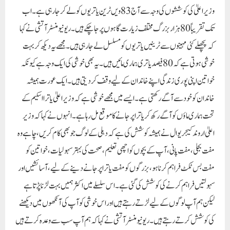
وزیر اعلیٰ کی کوششوں کی وجہ سے آج 83ویں ٹرین یاتریوں کو لے کر جا رہی ہے۔ اب
تک تقریباً 80 ہزار بزرگ مختلف زیارت گاہوں پر جا چکے ہیں۔ریونیو منسٹر آتشی نے کہا
کہ پچھلے کئی مہینوں سے ٹرینیں یاتریوں کو مسلسل لے جا رہی ہیں۔ مجھے یہ دیکھ کر بہت
خوشی ہوتی ہے کہ 80 فیصد یاتری ہماری مائیں ہیں۔ یہ بھی خوشی کی ایک وجہ ہے کیونکہ
خواتین اپنی پوری زندگی اپنے خاندان کے لیے وقف کردیتی ہیں۔ ایک عورت ہمیشہ
خاندان کو خود سے آگے رکھتی ہے۔ ایسے میں مجھے خوشی ہے کہ وزیر اعلیٰ یاترا اسکیم کے
تحت ہماری ماؤں کو آگے رکھ کر یاترا پر جانے کا موقع مل رہا ہے۔انہوں نے کہا کہ وزیر
اعلیٰ اروند کیجریوال نے ہمیشہ کوشش کی ہے کہ دہلی کے لوگ جو بھی کام کریں، چاہے وہ
مفت بجلی، مفت پانی، آپ کے بچوں کو اچھی تعلیم، صحت کی بہتر سہولیات، خواتین کو
مفت بس ٹکٹ فراہم کرنا ہو، بزرگوں کو مفت یاترا پر جانے دینے کے لیے،آسائشیں اور
سہولتیں فراہم کرنے کی کوشش کی گئی ہے۔ اس سلسلے میں اکثر ہمیں بہت لڑنا پڑتا ہے
لیکن ہم آپ لوگوں کے لیے لڑتے رہتے ہیں اور اس خوشی کو آپ کی آنکھوں میں دیکھنے
کی کوشش کرتے رہتے ہیں۔ ریونیو منسٹر آتشی نے کہا کہ ہم آپ سب سے وعدہ کرتے ہیں