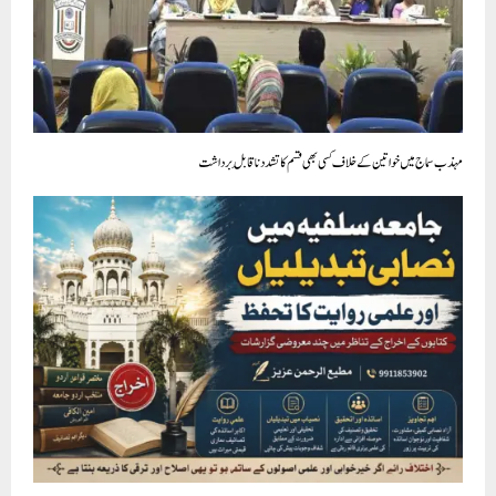
مہذب سماج میں خواتین کے خلاف کسی بھی قسم کا تشدد ناقابلِ برداشت