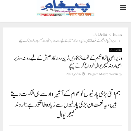
PRIMARY
MENU
Home
Delhi دہلی
وزیر اعلیٰ یاترا اسکیم کے تحت 83ویں ٹرین دوارکادھیش کے لیے روانہ، وزیر اعلیٰ اروند کیجریوال الوداع کرنے پہنچے
Delhi دہلی
وزیر اعلیٰ یاترا اسکیم کے تحت 83ویں ٹرین دوارکادھیش کے لیے روانہ، وزیر
اعلیٰ اروند کیجریوال الوداع کرنے پہنچے
by
Paigam Madre Watan
26 نومبر 2023
ہم اتنی بڑی پارٹیوں کو عوام کے آشیرواد سے ہی شکست دیتے
ہیں، یہ نعمت ان بڑی پارٹیوں سے زیادہ طاقتور ہے: اروند
کیجریوال