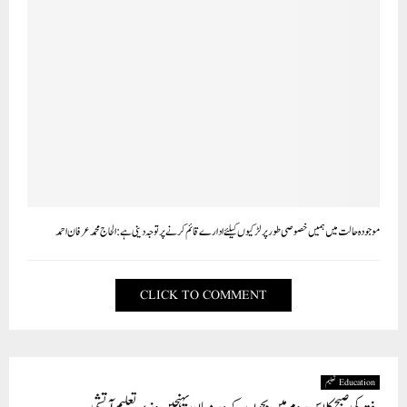
موجودہ حالت میں ہمیں خصوصی طور پر لڑکیوں کیلئے ادارے قائم کرنے پر توجہ دینی ہے: الحاج محمد عرفان احمد
CLICK TO COMMENT
Education تعلیم