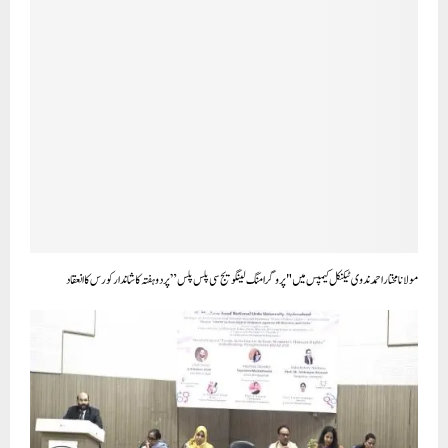
مولانا مختار احمد ندوی ٹیکنیکل کیمپس میں "پروگرامنگ لینگویج سی پلس پلس” پر دوہفتہ کا شاندار کورس کا انعقاد