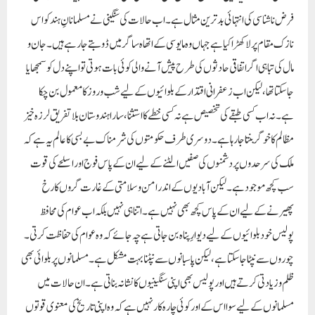
سب کچھ موجود ہے۔ لیکن آبادیوں کے اندر امن و سلامتی کے غارت گروں کا رخ
پھیرنے کے لیے ان کے پاس کچھ بھی نہیں ہے۔ اتنا ہی نہیں بلکہ اب عوام کی محافظ
پولیس خود بلوائیوں کے لیے دیوارِ پناہ بن جاتی ہے چہ جائے کہ وہ عوام کی حفاظت کرتی۔
چوروں سے نپٹا جا سکتا ہے، لیکن پاسبانوں سے نپٹنا بہت مشکل ہے۔ مسلمانوں پر بلوائی بھی
ظلم و زیادتی کرتے ہیں اور پولیس بھی اپنی سنگینیوں کا نشانہ بناتی ہے۔ ان حالات میں
مسلمانوں کے لیے سوا اس کے اور کوئی چارہ کار نہیں ہے کہ وہ اپنی تاریخ کی معنوی قوتوں
پر اعتماد کر کے انتہائی پامردی کے ساتھ حالات کا مقابلہ کریں۔ خود کے اندر ہمت و حوصلہ
پیدا کریں، سیاسی سماجی، تعلیمی اور معاشی اعتبار سے خود کو مضبوط کریں۔ ویسے بڑے سے
بڑے قہر وستم کے لیے بھی سندِ جواز تلاش کر لی جاتی ہے اگر اس کے پیچھے ہیجان خیز اور
اشتعال انگیز جرائم کے دستاویز موجود ہوں، لیکن وائے گردشِ ایام کی نیرنگی! کہ بھارت
کے مسلمان صرف اپنے نا کردہ گناہوں کی سزا پا رہے ہیں۔ ان کا سب سے بڑا قصور یہی
ہے کہ آج انہوں نے اپنے وطنِ عزیز کے خلاف دشمن ملکوں کے ساتھ کسی طرح کی
سازش نہیں کی۔ اپنی سرحدوں کی حفاظت کے لیے بغیر یہ دیکھے ہوئے کہ نشانے پر کون