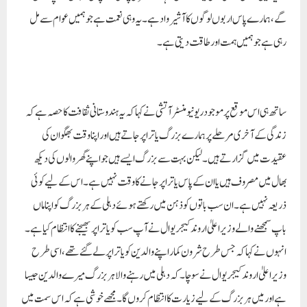
گے، ہمارے پاس اربوں لوگوں کا آشیرواد ہے۔ یہ وہی نعمت ہے جو ہمیں عوام سے مل
رہی ہے جو ہمیں ہمت اور طاقت دیتی ہے۔
ساتھ ہی اس موقع پر موجود ریونیو منسٹر آتشی نے کہا کہ یہ ہندوستانی ثقافت کا حصہ ہے کہ
زندگی کے آخری مرحلے پر ہمارے بزرگ یاترا پر جاتے ہیں اور اپنا وقت بھگوان کی
عقیدت میں گزارتے ہیں۔ لیکن بہت سے بزرگ ایسے ہیں جو اپنے گھر والوں کی دیکھ
بھال میں مصروف ہیں یا ان کے پاس یاترا پر جانے کا وقت نہیں ہے۔اس کے لیے کوئی
ذریعہ نہیں ہے۔ ان سب باتوں کو ذہن میں رکھتے ہوئے دہلی کے ہر بزرگ کو اپنا ماں
باپ سمجھنے والے وزیر اعلیٰ اروند کیجریوال نے آپ سب کو یاترا پر بھیجنے کا انتظام کیا ہے۔
انہوں نے کہا کہ جس طرح شرون کمار اپنے والدین کو یاترا پر لے گئے تھے، اسی طرح
وزیر اعلیٰ اروند کیجریوال نے سوچا۔کہ دہلی میں رہنے والا ہر بزرگ میرے والدین جیسا
ہے اور میں ہر بزرگ کے لیے زیارت کا انتظام کروں گا۔ مجھے خوشی ہے کہ اس سمت میں