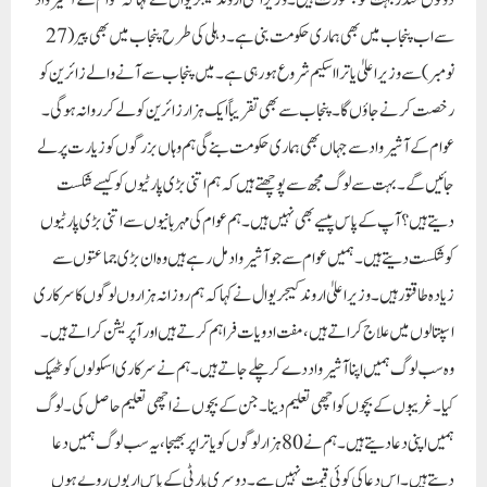
دونوں مندر بہت خوبصورت ہیں۔وزیر اعلیٰ اروند کیجریوال نے کہا کہ عوام کے آشیرواد
سے اب پنجاب میں بھی ہماری حکومت بنی ہے۔ دہلی کی طرح پنجاب میں بھی پیر (27
نومبر) سے وزیر اعلیٰ یاترا اسکیم شروع ہو رہی ہے۔ میں پنجاب سے آنے والے زائرین کو
رخصت کرنے جاؤں گا۔ پنجاب سے بھی تقریباً ایک ہزار زائرین کو لے کر روانہ ہوگی۔
عوام کے آشیرواد سے جہاں بھی ہماری حکومت بنے گی ہم وہاں بزرگوں کو زیارت پر لے
جائیں گے۔ بہت سے لوگ مجھ سے پوچھتے ہیں کہ ہم اتنی بڑی پارٹیوں کو کیسے شکست
دیتے ہیں؟آپ کے پاس پیسے بھی نہیں ہیں۔ ہم عوام کی مہربانیوں سے اتنی بڑی پارٹیوں
کو شکست دیتے ہیں۔ ہمیں عوام سے جو آشیرواد مل رہے ہیں وہ ان بڑی جماعتوں سے
زیادہ طاقتور ہیں۔وزیر اعلیٰ اروند کیجریوال نے کہا کہ ہم روزانہ ہزاروں لوگوں کا سرکاری
اسپتالوں میں علاج کراتے ہیں، مفت ادویات فراہم کرتے ہیں اور آپریشن کراتے ہیں۔
وہ سب لوگ ہمیں اپنا آشیرواد دے کر چلے جاتے ہیں۔ ہم نے سرکاری اسکولوں کو ٹھیک
کیا۔ غریبوں کے بچوں کو اچھی تعلیم دینا۔ جن کے بچوں نے اچھی تعلیم حاصل کی۔لوگ
ہمیں اپنی دعا دیتے ہیں۔ ہم نے 80 ہزار لوگوں کو یاترا پر بھیجا، یہ سب لوگ ہمیں دعا
دیتے ہیں۔ اس دعا کی کوئی قیمت نہیں ہے۔ دوسری پارٹی کے پاس اربوں روپے ہوں