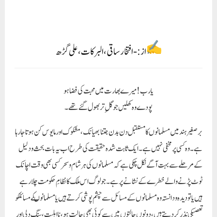
بر صغیر ہند میں مسلمانوں کا مستقبل دن بدن جتنا بھیانک ، مشکوک اور مایوس کن ہوتا جا رہا
ہے۔ وہ کسی پر مخفی نہیں ہے۔ایک ثابت شدہ حقیقت کی طرح اب یہ بات بحث و دلیل
کے مرحلے سے بہت آگے نکل چکی ہے کہ مسلمانوں کی ہر شام و سحر کسی بھی وقت اچانک
ٹوٹ پڑنے والے خطرے کے نشانے پر ہے۔ جو لوگ اس ملک کا نظامِ حکومت چلا رہے
ہیں یا تو دیدہ و دانستہ وہ مسلمانوں کے مسائل سے چشم پوشی کرتے ہیں یا مسلمانوںکے مسائلکو
تعصبکی نذرکر دیتےہیں، دونوں حالتوں میں سے کوئی بھی حالت ہو، نا اہلیت، سنگ دلی اور
فرض نا شناسی کی انتہائی بد ترین مثال ہے۔اب حالات کی سنگینی نے مسلمانانِ ہند کو اس
نازک مقام پر لا کھڑا کیا ہے جہاں وہ مایوسی کے اتھاہ ساگر میں ڈوبتے جا رہے ہیں۔ جان و
مال کی تباہی اگر اتفاقی حادثوں کی طرح پیش آنے والی کوئی بات ہوتی تو اپنے دل کو سمجھایا
جا سکتا تھا، لیکن اب زعفرانی اقتدار کے بلوائیوں کے لیے شب و روز کا معمول بن چکا
ہے۔ نہ اب کسی طبقے کی تخصیص ہے نہ کسی خطے کا استثنا، سارا ہندوستان بلا تفریق لرزہ خیز
مظالم کا خو گر بنتا جا رہا ہے۔ دوسری طرف حکومتوں کی شرمناک بے بسی کا عالم یہ ہے کہ
ملک کی سرحدوں پر دشمنوں کی صفیں الٹنے کے لیے ان کے پاس فوج اور اسلحے کی قوت