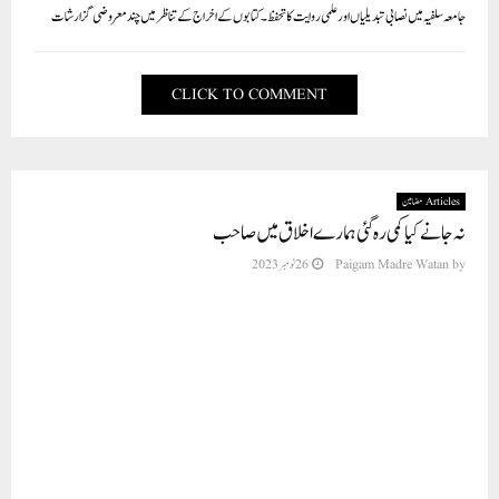
جامعہ سلفیہ میں نصابی تبدیلیاں اور علمی روایت کا تحفظ ۔ کتابوں کے اخراج کے تناظر میں چند معروضی گزارشات
CLICK TO COMMENT
Articles مضامین
نہ جانے کیا کمی رہ گئی ہمارے اخلاق میں صاحب
by
Paigam Madre Watan
26 نومبر 2023
⁩ از:- افتخار ساقی،البرکات، علی گڑھ
یارب! میرے بھارت میں محبت کی فضا ہو
پودے وہ کھلیں جو گلِ تر بھول گئے تھے۔