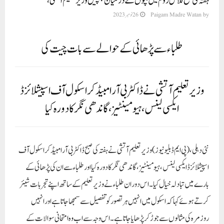
ہفتہ کی صبح کلاس روم میں بچوں کے درمیان پہنچیں وزیر تعلیم آتشی،
by
Paigam Madre Watan
26 نومبر 2023
طلباء سے پڑھائی کے حوالے سے بات چیت کی
وزیر تعلیم آتشی نے ڈاکٹر بی آر امبیڈکر اسکول آف اسپیشلائزڈ
ایکسی لینس، ہیومینٹیز، گاندھی نگر کا دورہ کیا
نئی دہلی،(پی ایم ڈبلیو نیوز)
وزیر تعلیم آتشی نے ہفتہ کی صبح ڈاکٹر بی آر امبیڈکر اسکول آف
اسپیشلائزڈ ایکسی لینس، ہیومینٹیز، گاندھی نگر کا دورہ کیا اور طلباء سے ان کی پڑھائی کے
بارے میں تبادلہ خیال کیا۔اس دوران طلباء نے وزیر تعلیم کے ساتھ اپنے تجربات شیئر
کرتے ہوئے کہا کہ اسکول میں انہیں ہر تصور کو تفصیل سے سمجھا جاتا ہے اور انہیں
روزمرہ کی مثالوں سے جوڑ کر پڑھایا جاتا ہے۔ اس وجہ سے اب وہ امتحانی سوالات کے