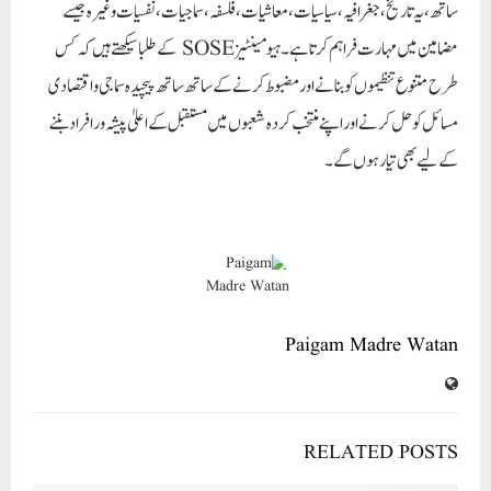
ساتھ، یہ تاریخ، جغرافیہ، سیاسیات، معاشیات، فلسفہ، سماجیات، نفسیات وغیرہ جیسے
مضامین میں مہارت فراہم کرتا ہے۔ ہیومینٹیز SOSE کے طلبا سیکھتے ہیں کہ کس
طرح متنوع تنظیموں کو بنانے اور مضبوط کرنے کے ساتھ ساتھ پیچیدہ سماجی و اقتصادی
مسائل کو حل کرنے اور اپنے منتخب کردہ شعبوں میں مستقبل کے اعلیٰ پیشہ ور افراد بننے
کے لیے بھی تیار ہوں گے۔
Paigam Madre Watan
RELATED POSTS