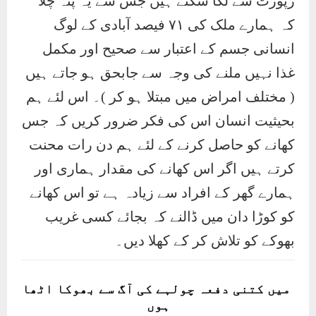
رپورٹ سے لگا سکتے ہیں جس سے یہ پتہ چلا
کہ ہمارے ملک کی ٧١ فیصد آبادی کے لوگ
انسانی جسم کے اعتبار سے صحیح اور مکمل
غذا نہیں ملنے کی وجہ سے جابحق ہو جاتے ہیں
( مختلف امراض میں مبتلا ہو کر )۔ اس لئے ہم
بحیثیت انسان اس کی فکر ضرور کریں کہ جس
کھانے کو حاصل کرنے کے لئے ہم دن رات محنت
کرتے ہیں اگر اس کھانے کی مقدار ہماری اور
ہمارے گھر کے افراد سے زیادہ ہے تو اس کھانے
کو کوڑا دان میں ڈالنے کہ بجائے کسی غریب
بھوکے کو تلاش کر کے کھلا دیں۔
میں کتنی دفعہ چولہے کی آگ سے بھوکا اٹھا
ہوں