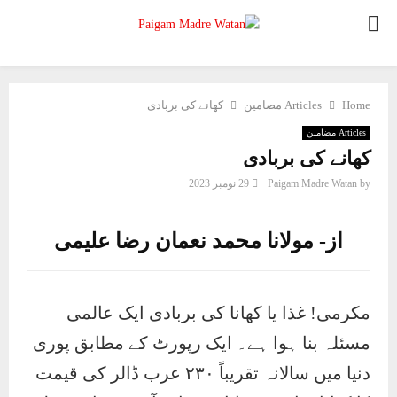
PRIMARY
MENU
Home
Articles مضامین
کھانے کی بربادی
Articles مضامین
کھانے کی بربادی
by
Paigam Madre Watan
29 نومبر 2023
از- مولانا محمد نعمان رضا علیمی
مکرمی! غذا یا کھانا کی بربادی ایک عالمی
مسئلہ بنا ہوا ہے۔ ایک رپورٹ کے مطابق پوری
دنیا میں سالانہ تقریباً ۲۳۰ عرب ڈالر کی قیمت