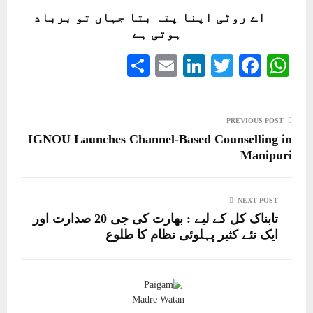
اے روٹی اپنا پتہ بتا جہاں تو برباد
ہوتی ہے
S
E
Li
T
Fa
W
ha
m
nk
wi
ce
ha
re
ail
ed
tte
bo
ts
PREVIOUS POST
In
r
ok
A
IGNOU Launches Channel-Based Counselling in
pp
Manipuri
NEXT POST
تابناک کل کے لیے : بھارت کی جی 20 صدارت اور
ایک نئے کثیر پہلوئی نظام کا طلوع