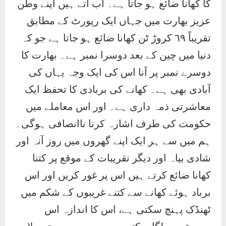
کا کھانا ضائع ہو جاتا ہے۔ اب آتے ہیں اپنے وطن
عزیز بھارت میں جہاں ایک رپورٹ کے مطابق
تقریباً ٦٩ کروڑ ٹن کھانا ضائع ہو جاتا ہے جو کہ
دنیا میں چین کے بعد دوسرا نمبر ہے۔ بھارت کا
دوسرے نمبر پر آنا اس کی ایک وجہ یہاں کی
آبادی بھی ہے۔ کھانے کی بربادی کا تحفظ ایک
معاشرتی ذمہ داری ہے۔ اور اس معاملے میں
حکومت کی طرف اشارہ کرنا ناانصافی ہوگی۔
ہم میں سے ہر ایک اپنے گھروں میں روز آنہ اور
شادی بیاہ اور دیگر تقریبات کے موقع پر کتنا
کھانا ضائع کرتے ہیں اس پر غور کریں اور اس
برباد ہوئے کھانے سے کتنے غریبوں کے شکم میں
ٹھنڈک پہنچ سکتی ہے، اس کا اندازہ اس