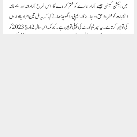
میں الیکشن کمیشن جیسے آزاد ادارے کو ختم کر دے گا، اس طرح آزادانہ اور منصفانہ
انتخابات کو خطرہ لاحق ہو جائے گا۔ ایم پی راگھو چڈھا نے کہا کہ یہ بل تین افراد یا اداروں
کی توہین کرتا ہے۔ یہ سپریم کورٹ کی پہلی توہین ہے۔ کیونکہ اس سال 2 مارچ 2023 کو
سپریم کورٹ کے پانچ ججوں پر مشتمل آئینی بنچ نے متفقہ طور پر فیصلہ دیا تھا کہ الیکشن کمیشن
کی تقرری میں کسی قسم کی حکومتی مداخلت نہیں ہونی چاہیے۔ مداخلت کے خاتمے کے
لیے ایک کمیٹی بھی تشکیل دی گئی۔ حکومت چیف جسٹس کی جگہ کابینہ کے وزیر کو لگا کر
اس کمیٹی کا توازن بگاڑ رہی ہے۔ یہ سپریم کورٹ کے فیصلے کو پلٹنے اور ایسا نظام بنانے کی براہ
راست کوشش ہے جس کے ذریعے وہ جسے چاہیں چیف الیکشن کمشنر بنا سکیں۔ اسے سپریم
کورٹ کی توہین کے طور پر استعمال کیا جا رہا ہے کیونکہ حکومت نے آئینی بنچ کے متفقہ طور
پر دیے گئے دو فیصلوں کو اس سال ایوان میں ایک بل پیش کر کے تبدیل کر دیا ہے۔ پہلا
دہلی سروس بل تھا جسے آٹھ دن کے اندر آرڈیننس لا کر اور پھر ایوان میں بل لا کر تبدیل
کر دیا گیا۔ اس کے بعد اب یہ بل جس کی سپریم کورٹ نے منظوری دے دی ہے۔سال
کے 2 مارچ کو دیے گئے فیصلے کو الٹ دیتا ہے۔ یہ حکومت اس بل کے ذریعے سپریم کورٹ