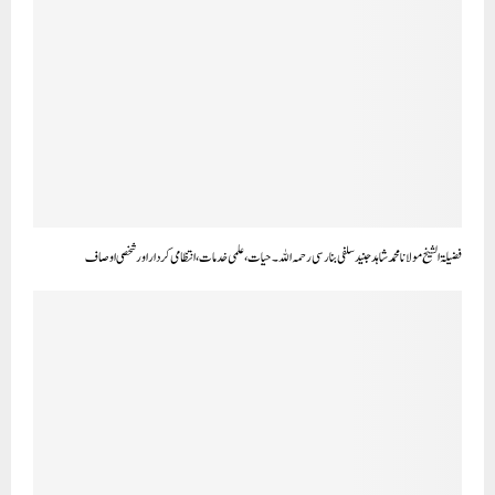
فضیلۃ الشیخ مولانا محمد شاہد جنید سلفی بنارسی رحمہ اللہ۔ حیات، علمی خدمات، انتظامی کردار اور شخصی اوصاف