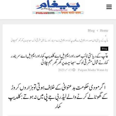
PRIMARY
MENU
Blog
Home
عآپ کے ریاستی نائب صدر اور ایم ایل اے کلدیپ کمار اور ایم ایل اے سریندر کمار نے شمال مشرقی لوک سبھا سیٹ پر گھر گھر مہم چلائی
Blog
عآپ کے ریاستی نائب صدر اور ایم ایل اے کلدیپ کمار اور ایم ایل اے سریندر
کمار نے شمال مشرقی لوک سبھا سیٹ پر گھر گھر مہم چلائی
by
Paigam Madre Watan
13 دسمبر 2023
اگر مودی حکومت بدعنوانی کے خلاف ہوتی تو ہزاروں کروڑ
کے گھوٹالے کرنے والے لیڈر بی جے پی میں نہ ہوتے: کلدیپ
کمار