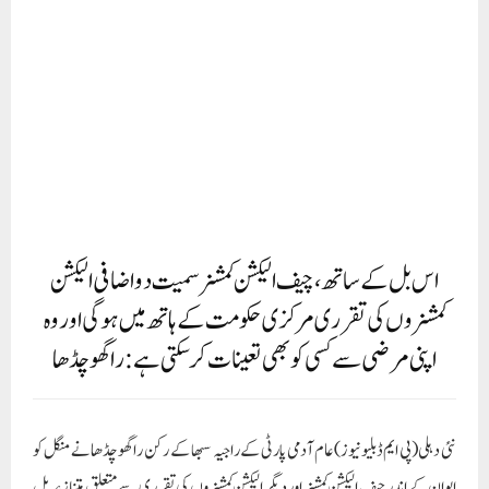
اس بل کے ساتھ، چیف الیکشن کمشنر سمیت دو اضافی الیکشن
کمشنروں کی تقرری مرکزی حکومت کے ہاتھ میں ہوگی اور وہ
اپنی مرضی سے کسی کو بھی تعینات کرسکتی ہے: راگھو چڈھا
نئی دہلی(پی ایم ڈبلیو نیوز)عام آدمی پارٹی کے راجیہ سبھا کے رکن راگھو چڈھا نے منگل کو
ایوان کے اندر چیف الیکشن کمشنر اور دیگر الیکشن کمشنروں کی تقرری سے متعلق متنازعہ بل