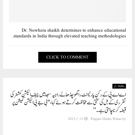
Dr. Nowhera shaikh determines to enhance educational
standards in India through elevated teaching methodologies.
CLICK TO COMMENT
Delhi دہلی
اے اے پی کے رکن پارلیمنٹ راگھو چڈھا نے راجیہ سبھا میں چیف الیکشن کمشنر کی
تقرری کے بل کی سختی سے مخالفت کرتے ہوئے کہا، "بی جے پی الیکشن کمیشن پر
قبضہ کرنا چاہتی ہے۔”
by
Paigam Madre Watan
13 دسمبر 2023