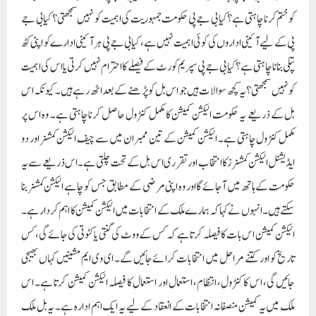
کو ختم کرنا چاہتی ہے؟کیا بی جے پی حکومت جمہوریت کی اہمیت کو نہیں سمجھتی؟ کیا بی جے
پی کے لیے آئینی اداروں کی کوئی اہمیت نہیں ہے، کیا بی جے پی ہر آئینی ادارے کو اپنی کٹھ
پتلی بنانا چاہتی ہے؟ کیا بی جے پی سپریم کورٹ کے فیصلے کا احترام نہیں کرتی یا اس کی اہمیت
کو نہیں سمجھتی؟یہ کچھ سوالات ہیں جو اس بل کو پڑھنے کے بعد اٹھ رہے ہیں۔ کیونکہ اس
بل کے ذریعے یہ حکومت الیکشن کمیشن کا مکمل کنٹرول حاصل کرنا چاہتی ہے۔ وہ اس پر
مکمل کنٹرول چاہتی ہے۔ الیکشن کمیشن کے تین ممبران میں سے چیف الیکشن کمشنر اور دو
ایڈیشنل الیکشن کمشنرز کا انتخاب اور تقرری اس بل کے تحت چلتی ہے۔اس ذریعے سے یہ
حکومت کے ہاتھ میں آجائے گا اور وہ اپنی مرضی کے مطابق جس کو چاہے الیکشن کمشنر بنا
سکتے ہیں۔ انہوں نے کہا کہ ہمارے ملک کے انتخابات میں الیکشن کمیشن کا اہم کردار ہے۔
الیکشن کمیشن اس بات کا فیصلہ کرتا ہے کہ کس کے ووٹ کی گنتی یا کٹوتی کی جائے گی، کس
تاریخ کو اور کتنے مراحل میں انتخابات کرائے جائیں گے۔ ای وی ایم مشینیں کہاں بھیجی
جائیں گی، اس کا کنٹرول، انتظام، استعمال اور استعمال کا فیصلہ الیکشن کمیشن کرتا ہے۔ اس
ملک میں یہ کمیشن منصفانہ انتخابات کے انعقاد کے لیے یہ ایک اہم ادارہ ہے۔ یہ بل ملک