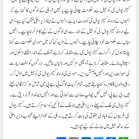
اروند کیجریوال جی کو جیل میں ڈالتی ہے تو کیا کیجریوال جی کو استعفیٰ دینا چاہئے یا نہیں؟
کیجریوال جی کو جیل سے حکومت چلانی چاہیے یا نہیں؟دہلی کے لوگوں کا کہنا ہے کہ
انہوں نے اروند کیجریوال جی کو ووٹ دیا ہے، انہوں نے اپنا وزیر اعلیٰ منتخب کیا ہے، اسی
لیے اروند کیجریوال جی کو جیل کے اندر سے ہی لوگوں کے لیے کام کرنا چاہیے۔ انہیں
وہاں سے حکومت خود چلانی چاہیے۔انہوں نے مزید کہا کہ میں مودی حکومت سے کہنا
چاہتا ہوں کہ اگر اسے کیجریوال جی سے مقابلہ کرنا ہے تو ملک کے اندر اچھے اسکول اور
اسپتال بنائے۔ مقابلہ کرنا ہے تو اچھی سڑکیں اور نالیاں بنائیں۔بزرگوں کو مفت زیارت
کی سہولت دیں اور انہیں پینشن دیں۔ مودی جی اروند کیجریوال جی کو جیل میں ڈال کر۔
دہلی والوں کا کام روکنا چاہتے ہیں۔ تمام کرپٹ لوگ بی جے پی میں شامل ہو کر گنگا نہا لیتے
ہیں۔ بی جے پی انہیں کمل چھاپ صابن سے نہلاتی ہے اور انہیں ایماندار قرار دیتی ہے۔
کیجریوال جی ملک کے پہلے وزیر اعلیٰ ہیں جو ملک کے آئین کو سلام کرتے ہیں۔ کیجریوال
جی غریبوں کے بنیادی حقوق کی بات کرتے ہیں۔دہلی کے عوام اپنے محبوب وزیر اعلیٰ
کے ساتھ جیل میں جانے کے لیے تیار ہیں۔