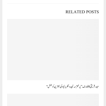
RELATED POSTS
حیدرقریشی کا تعارف” پر محترمہ نجیدہ نظربائیوا کی بہترین کوشش‘‘