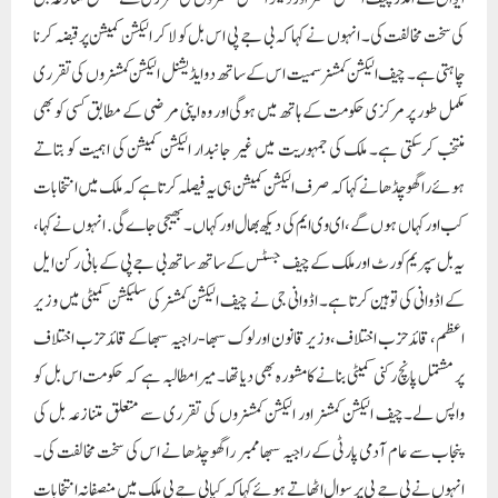
کی سخت مخالفت کی۔ انہوں نے کہا کہ بی جے پی اس بل کو لا کر الیکشن کمیشن پر قبضہ کرنا
چاہتی ہے۔ چیف الیکشن کمشنر سمیت اس کے ساتھ دو ایڈیشنل الیکشن کمشنروں کی تقرری
مکمل طور پر مرکزی حکومت کے ہاتھ میں ہوگی اور وہ اپنی مرضی کے مطابق کسی کو بھی
منتخب کرسکتی ہے۔ ملک کی جمہوریت میں غیر جانبدار الیکشن کمیشن کی اہمیت کو بتاتے
ہوئے راگھو چڈھا نے کہا کہ صرف الیکشن کمیشن ہی یہ فیصلہ کرتا ہے کہ ملک میں انتخابات
کب اور کہاں ہوں گے، ای وی ایم کی دیکھ بھال اور کہاں۔بھیجی جاے گی. انہوں نے کہا،
یہ بل سپریم کورٹ اور ملک کے چیف جسٹس کے ساتھ ساتھ بی جے پی کے بانی رکن ایل
کے اڈوانی کی توہین کرتا ہے۔ اڈوانی جی نے چیف الیکشن کمشنر کی سلیکشن کمیٹی میں وزیر
اعظم، قائد حزب اختلاف، وزیر قانون اور لوک سبھا-راجیہ سبھا کے قائد حزب اختلاف
پر مشتمل پانچ رکنی کمیٹی بنانے کا مشورہ بھی دیا تھا۔ میرا مطالبہ ہے کہ حکومت اس بل کو
واپس لے۔چیف الیکشن کمشنر اور الیکشن کمشنروں کی تقرری سے متعلق متنازعہ بل کی
پنجاب سے عام آدمی پارٹی کے راجیہ سبھا ممبر راگھو چڈھا نے اس کی سخت مخالفت کی۔
انہوں نے بی جے پی پر سوال اٹھاتے ہوئے کہا کہ کیا بی جے پی ملک میں منصفانہ انتخابات