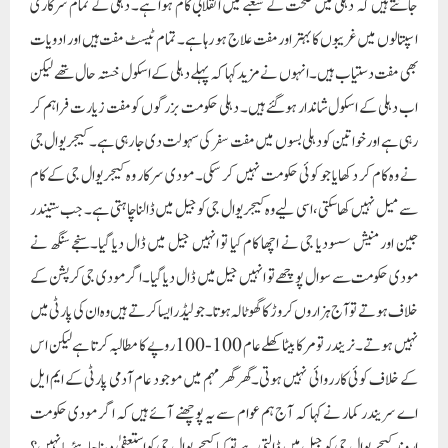
جانتے ہیں کہ دہلی میں صحت کے شعبے میں انقلابی کام ہوا ہے۔ دہلی کے تمام سرکاری
اسپتالوں میں غریبوں کا بہتر اور مفت علاج ہو رہا ہے۔ تمام ٹیسٹ مفت ہیں اور ادویات
بھی مفت دستیاب ہیں۔ انہوں نے مزید کہا کہ پہلے دہلی کے اسکول خستہ حال تھے لیکن
اب دہلی کے اسکول شاندار ہوگئے ہیں۔ دہلی حکومت بزرگوں کو مفت زیارت فراہم کر
رہی ہے اور خواتین کو دہلی بسوں میں مفت سفر کی سہولت دی جا رہی ہے۔ کیجریوال جی
نے وہ کام کر دکھایا جو کوئی حکومت نہیں کر سکی۔ مودی سرکار وہ کیجریوال جی کے کام
سے میل نہیں کھا سکتی، اسی لیے وہ کیجریوال جی کو جیل میں ڈالنا چاہتی ہے۔ جب ستیندر
جین اور منیش سسودیا جی نے اچھا کام کیا تو انہیں جیل میں ڈال دیا گیا۔سنجے سنگھ نے
مودی حکومت سے سوال پوچھے تو انہیں جیل میں ڈال دیا گیا۔ اگر مودی جی کرپشن کے
خلاف ہوتے تو آج ہزاروں کروڑ کا گھوٹالہ ہوتا۔جو لیڈر ایسا کرتے ہیں وہ ان کی پارٹی میں
نہیں ہوتے۔ نریندر تومر کا بیٹا کھلے عام 100-100 روپے کا مطالبہ کرتا ہے لیکن اس
کے خلاف کوئی کارروائی نہیں ہوتی۔گھر گھر مہم میں موجود عام آدمی پارٹی کے ایم ایل
اے سریندر کمار نے کہا کہ آج ہم عوام سے یہ پوچھنے آئے ہیں کہ اگر مودی حکومت