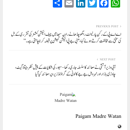
S
E
Li
T
Fa
W
ha
m
nk
wi
ce
ha
re
ail
ed
tte
bo
ts
In
r
ok
A
PREVIOUS POST
اے اے پی کے رکن پارلیمنٹ راگھو چڈھا نے راجیہ سبھا میں چیف الیکشن کمشنر کی تقرری کے بل
pp
کی سختی سے مخالفت کرتے ہوئے کہا، "بی جے پی الیکشن کمیشن پر قبضہ کرنا چاہتی ہے۔”
NEXT POST
آبی وزیر آتشی نے معائنہ کا سلسلہ جاری رکھا – سیور کی شکایات کے پیش نظر، چتلا گیٹ،
چاوڑی بازار اور نہرو ہل جے جے کالونی کے گراؤنڈ زیرو پر معائنہ کیا گیا
Paigam Madre Watan