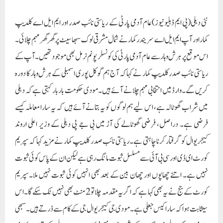
نئی دہلی(پی ایم ڈبلیو نیوز)عام آدمی پارٹی کے ریاستی نائب صدر اور ایم ایل اے کلدیپ
کمار اور آپ ایم ایل اے سریندر کمار نے شمال مشرقی لوک سبھا سیٹ پر گھر گھر مہم چلائی۔
اس موقع پر ہرش وہار سے عام آدمی پارٹی کی کونسلر پونم نرمل بھی موجود تھیں۔ آپ کے
ریاستی نائب صدر کلدیپ کمار نے کہا کہ آج ہم گوکل پوری اسمبلی کے ہرش وہار کا دورہ
کریں گے۔وارڈ میں انتخابی مہم چلانے آئے ہیں۔ مودی حکومت بار بار کہتی ہے کہ دہلی
میں شراب گھوٹالہ ہے، اس لیے ہم لوگوں کو یہ بتانے آئے ہیں کہ یہ سارا معاملہ کیسے
فرضی ہے۔ دراصل، فرضی گھوٹالے کی آڑ میں بی جے پی دہلی کے وزیر اعلی اروند
کیجریوال کو گرفتار کرنا چاہتی ہے۔ریاستی نائب صدر کلدیپ کمار نے مزید کہا کہ سپریم
کورٹ ای ڈی اور سی بی آئی سے مسلسل ثبوت مانگ رہی ہے لیکن ان کے پاس کوئی ثبوت
نہیں ہے۔ اتنے چھاپوں اور چھان بین کے بعد بھی انہیں کوئی ثبوت نہیں ملا۔ سپریم
کورٹ کے جج نے یہ بھی کہا ہے کہ اگر یہ مقدمہ چلا تو 2 منٹ بھی نہیں ٹک سکے گا۔ اس
سیثابت ہوا کہ سارا کیس جعلی ہے۔ مودی جی کیجریوال جی کے کام سے ڈرتے ہیں۔ سبھی