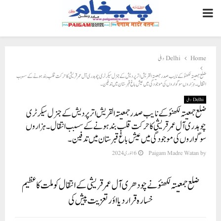
PRIMARY
MENU
Home
Delhi دہلی
ضلع جمعیتہ لکھنؤ کے نایب صدرجمعیتہ القریش اترپردیش کے جنرل سیکرٹری چوہدری آل عمر قریشی کا حرکت قلب بند ہونے کے سسبب
انتقال۔ ہزاروں سوگواروں کی موجودگی میں عیش باغ قبرستان میں تدفین ۔
Delhi دہلی
ضلع جمعیتہ لکھنؤ کے نایب صدرجمعیتہ القریش اترپردیش کے جنرل سیکرٹری
چوہدری آل عمر قریشی کا حرکت قلب بند ہونے کے سسبب انتقال۔ ہزاروں
سوگواروں کی موجودگی میں عیش باغ قبرستان میں تدفین ۔
by
Paigam Madre Watan
6 جنوری 2024
ضلع جمعیتہ لکھنؤ نے چودھری آل عمر قریشی کے انتقال کو ملت کا عظیم
خسارہ قرار دیا اؤر تعزیت پیش کی