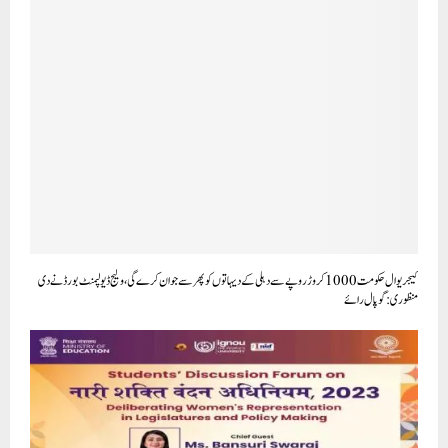
کیجریوال حکومت 1000 کروڑ روپے سے دہلی کے دیہاتوں کو پھر سے جوان کرے گی، ولیج ڈیولپمنٹ بورڈ نے دی
منظوری: گوپال رائے