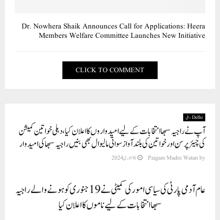
Dr. Nowhera Shaik Announces Call for Applications: Heera
Members Welfare Committee Launches New Initiative
CLICK TO COMMENT
Delhi دہلی
آپ نے راجیہ سبھا انتخابات کے لیے امیدواروں کا اعلان کیا، دہلی خواتین کمیشن
کی چیئرپرسن اور خواتین کی بلند آواز سواتی مالیوال بھی بنیں راجیہ سبھا کی امیدوار
by
Paigam Madre Watan
6 جنوری 2024
عام آدمی پارٹی کی سیاسی امور کی کمیٹی نے 19 جنوری کو ہونے والے راجیہ
سبھا انتخابات کے لیے ناموں کا اعلان کیا