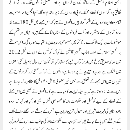
انجمن اسلام کونسل کے ساتھ تعاون کر رہی ہے اور مسلسل نو دنوں تک ہونے والے
ثقافتی پروگراموں کا انعقاد مختلف ادبی اداروں کے زیر اہتمام ہوگا۔ ہم انجمن اسلام سمیت
تمام معاون اداروں کے شکرگزار ہیں۔ انھوں نے بتایا کہ اس میلے میں کل 180 سے زائد
اردو کتابوں کے پبلشرز اور کتب فروشوں کے سٹال لگائے گئے ہیں، جہاں ہر قسم کے
موضوعات پر ایک لاکھ سے زائد کتابیں خصوصی رعایت پر دستیاب ہوں گی۔ اس موقعے
پر انجمن اسلام کے صدر جناب ظہیر قاضی نے کہا کہ کونسل نے اس سے قبل 2012
میں صابوصدیق کالج میں اردو کتاب میلے کا انعقاد کیا تھا لیکن اس سال کا میلہ کئی معنوں
میں مختلف ہے اور یہ وسیع پیمانے پر ہو رہا ہے، انھوں نے کہا کہ ممبئی اور گردو نواح کے
شہروں میں اس میلے کے تعلق سے جس غیر معمولی جوش و خروش کا مظاہرہ کیا جا رہا ہے
اس سے اندازہ ہوتا ہے کہ یہ میلہ نہایت کامیاب رہے گا۔ انھوں نے ممبئی میں اس میلے
کے انعقاد کے لیے کونسل اور حکومت ہند کا خصوصی شکریہ بھی ادا کیا اور کہا کہ اردو
ہندوستان کی نہایت شیریں اور مقبول ترین زبان ہے جس کے بولنے اور سمجھنے والے ملک
کے ہر خطے میں پائے جاتے ہیں اور اسی وجہ سے حکومت ہند کی جانب سے اس کے فروغ پر