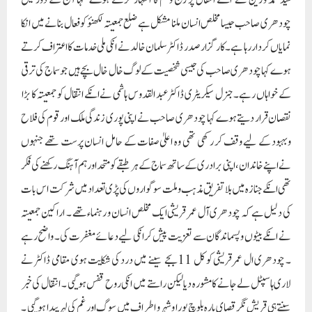
سید محمد وزین نے انکے انتقال پر رنج وغم کا اظہار کرتے ہوے کہا آج کے دور میں
چودھری صاحب جیسا مخلص انسان ملنا مشکل ہے ضلع جمعیتہ لکھنؤ کو فعال بنانے میں انکا
نمایاں کردار رہا ہے ۔ کارگزار صدر ڈاکٹر سلمان خالد نے انکی ملی خدمات کا اعتراف کرتے
ہوے کہا چودھری صاحب کی جیسی شخصیت کے لوگ خال خال بچے ہیں جو سماج کی ترقی
کے خواہاں رہے ۔ جنرل سیکریٹری ڈاکٹر عبد القدوس ہاشمی نے انکے انتقال کو جمعیتہ کا بڑا
نقصان قرار دیتے ہوے کہا چودھری صاحب نے اپنی پوری زندگی ملک اور قوم کی فلاح
وبہبود کے لیے وقف کر رکھی تھی وہ اعلیٰ صفات کے حامل انسان پرست تھے جنہوں
نےاپنے خاندان ، اپنی برادری کے ساتھ سماج کے ہر طبقے کو متحد اور ہم آہنگ رکھنے کی فکر
تھی انکے جنازہ میں بلا تفریق مذہب وملت سوگواروں کی پڑی تعداد میں شرکت اس بات
کی دلیل ہے کہ چودھری آل عمر قریشی ایک مخلص انسان و رہنماء تھے ۔ اراکین جمعیتہ
نے انکے بیٹوں و پسماندگان سے تعزیت پیش کر انکی لیے دعائے مغفرت کی ۔ واضح رہے
۔ چودھری ال عمر قریشی کو کل 11بجے سینے میں درد کی شکایت ہوی مقامی ڈاکٹر نے
لاری ہاسپٹل لے جانے کامشورہ دیا لیکن راستے میں انکی روح قفس ہوگیی ۔ انتقال کی خبر
سنتے ہی قریش نگر قصای بارہ بلوچ پورا و شہرو اطراف میں سوگ اور غم کی لہر پیدا ہو گیی ۔