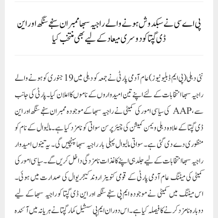
پی اے سی نے سبکدوش ہونے والے راجیہ سبھا ممبران سنجے سنگھ اور این
ڈی گپتا کو دوسری میعاد کے لیے بھی منتخب کیا
نئی دہلی(پی ایم ڈبلیو نیوز) عام آدمی پارٹی نے جمعہ کو دہلی میں 19 جنوری کو ہونے والے
راجیہ سبھا انتخابات کے لئے اپنے تین امیدواروں کے ناموں کا اعلان کیا۔ پارٹی کی جانب
سے، AAP کی سیاسی امور کی کمیٹی نے راجیہ سبھا کے موجودہ ممبران سنجے سنگھ اور این
ڈی گپتا کے علاوہ دہلی ویمن کمیشن کی چیئرپرسن سواتی کو نامزد کیا ہے۔مالیوال کے نام کو
منظوری دے دی گئی ہے۔ سواتی مالیوال پہلی بار راجیہ سبھا پہنچیں گی۔ یہ تینوں امیدوار
راجیہ سبھا انتخابات کے لیے جلد ہی اپنے کاغذات نامزدگی داخل کریں گے۔ سیاسی امور کی
کمیٹی کی میٹنگ عام آدمی پارٹی کے قومی کنوینر اروند کیجریوال کی صدارت میں ہوئی۔
اس میٹنگ میں کمیٹی نے موجودہ ایم پی سنجے سنگھ اور این ڈی گپتا کو راجیہ سبھا کے لیے
دوبارہ نامزد کرنے کا فیصلہ کیا ہے۔ اس دوران ایم پی سشیل کمار گپتا نے ہریانہ میں آئندہ