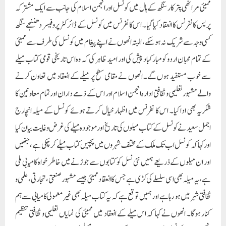
ممبئی مراٹھی پتر کار سنگھ کے ہال میں کونسل اور انجمن اسلام کی جانب سے ایک مشترکہ
پریس کانفرنس کا انعقاد کیا گیا۔ اس کانفرنس میں کونسل کے ڈائرکٹر پروفیسر دھننجے سنگھ
کسی وجہ سے شریک نہ ہوسکے، البتہ انھوں نے اپنے پیغام میں کونسل کی طرف سے ممبئی
کے تمام محبان اردو کو مبارکباد پیش کی اور امید ظاہر کی کہ وہ اس تاریخی قومی کتاب میلے
سے خوب مستفید ہوں گے۔ انھوں نے مقامی سطح پر میلے کے انعقاد میں تعاون کرنے
والے مشہور تعلیمی و ثقافتی ادارہ انجمن اسلام اور اس کے ذمے داران اور تمام معاونین کا
شکریہ بھی ادا کیا۔ اس کا نفرنس میں اظہار خیال کرتے ہوئے کونسل کے میلہ انچارج
اجمل سعید نے کونسل کے کتاب میلوں کی تاریخ اور موجودہ میلے کی غرض و غایت بیان کیا
اور کہا کہ کونسل اب تک ملک کے مختلف شہروں میں پچیس کتاب میلے کر چکی ہے، جنھیں
اور ان میلوں کے ذریعے ہمیں نئی نسل کو کتابوں سے جوڑنے میں خاطر خواہ کامیابی ملی
ہے، یہ میلہ بھی اسی سلسلے کی کڑی ہے جس کا انعقاد ممبئی جیسے مشہور صنعتی ، تجارتی، علمی و
ثقافتی شہر میں ہو رہا ہے اور ہمیں توقع ہے کہ یہ کتاب میلہ بھی غیرمعمولی کامیابی سے ہم
کنار ہوگا۔ انھوں نے کہا کہ اس میلے کے انعقاد میں ممبئی کی نمایاں تعلیمی و ثقافتی تنظیم