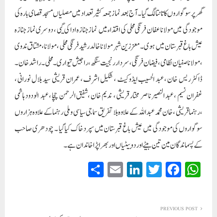
گھر پر سوگواروں کا تانتا لگ گیا ۔ آج بعد نماز جمعہ کثیر تعداد میں مصلیاں مسجد قصای بارہ کی
موجودگی میں مولانا عفان فرنگی محلی کی اقتداء میں نماز جنازہ ادا کی گیی ، دوسری نماز جنازہ
عیش باغ قبرستان میں ہوی ۔ معززین شہر مولانا خالد رشید فرنگی محلی ، مولانا ،مشتاق ندوی
، مولانا صفیان نظامی ، فیضان فرنگی، سردار رنجیت سنگھ ، راجیش تیواری ۔محلی ۔ را شد خان ۔
ڈاکٹر ریس خان ، عبد الحسیب ایڈوکیٹ ، شکیل اشرف ، عمران قریشی سید بلا ل نورانی ،
غفران نسیم ، عبد النصیر ناصر مختار قریشی ، ندیم خان ،شفیق الرحمن چچا ، عبد الودود ہاشمی
،رہنما قریشی ،خان محمد عبداللہ کے علاوہ بلا تفریق سماجی سیاسی و ملی رہنما کے علاوہ ہزاروں
سوگواروں کی موجودگی میں عیش باغ قبرستان میں سپردخاک کیا گیا ۔ چودھری صاحب
کے پسماندگان مین تین بیٹے اور دو بیٹیاں اور بھرا پڑا خاندان ہے ۔
S
E
Li
T
Fa
W
ha
m
nk
wi
ce
ha
re
ail
ed
tte
bo
ts
In
r
ok
A
PREVIOUS POST