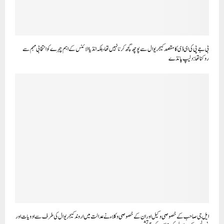
بی جے پی کی ای ڈی کا مقصد کیجریوال سے پوچھ گچھ کرنا نہیں تھا، بلکہ انڈیا الائنس کے اہم چہرے کو انتخابی مہم سے
روکنا تھا: دلیپ پانڈے
ایل جی صاحب کے خصوصی وکیل اور ان کے خصوصی وکلاء نے عدالت میں اروند کیجریوال کی طرف سے ادویات اور