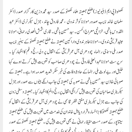
لکھنو (پی ایم ڈبلیونیوز)ضلع جمعیتہ علماء لکھنؤ کے صدر سید محمد وزین کارگزار صدر ڈاکٹر
سلمان خالد نایب صدور مولانا کوثر ندوی ، محمد فاروق چاند ، جنرل سیکرٹری ڈاکٹر عبد
القدوس ہاشمی ، خزانچی معراج الحسن ۔ سید حسین ہاشمی ۔ قاری شمش الھدی رحمانی ، مولانا
جنید قریشی ندوی، ، مولانا طاہر ندوی و اراکین جمعیتہ نے ضلع جمعیتہ لکھنؤ کے سینیر نایب
صدر ملی وسماجی رہنماء چودھری آل عمر قریشی کے انتقال پر دلی رنج و غم کا اظہار کیا ۔
سرپرست مولانا عبدالعلی فاروقی نے چودھری صاحب کو تعزیت پیش کرتے ہوے کہا
خلیق اور بے لوث ملی رہنما کے حادثہ وفات کی خبر سنکر شدید صدمہ ہوا ہے ۔ جمعیتہ کے
صوبائی خاذن سید حسین ہاشمی نے صوبہ کی جمعیتہ کی جانب انکے بیٹوں سے صدر اور جنرل
سیکریٹری صاحبان کی تعزیت پیش کر انکی انتقال پر رنج و الم کا اظہار کیا ۔ جمعیتہ وسطی زون
کی جانب سے جنرل سیکریٹری مفتی ظفر قاسمی نے چودھری آل عمر قریشی کے انتقال کو
ضلع جمعیتہ لکھنؤ کا بڑا خسارہ قرار دیا اہل خاندان کی خدمت میں تعزیت پیش کی ضلع جمعیتہ
سیتاپور کے صدر مست حفیظ رحمانی نے بھی تعزیت پیش کی ۔ ضلع جمعیتہ لکھنؤ کے صدر