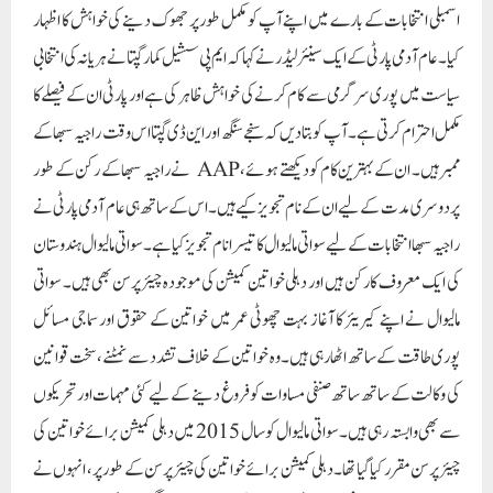
اسمبلی انتخابات کے بارے میں اپنے آپ کو مکمل طور پر جھوک دینے کی خواہش کا اظہار
کیا۔ عام آدمی پارٹی کے ایک سینئر لیڈر نے کہا کہ ایم پی سشیل کمار گپتا نے ہریانہ کی انتخابی
سیاست میں پوری سرگرمی سے کام کرنے کی خواہش ظاہر کی ہے اور پارٹی ان کے فیصلے کا
مکمل احترام کرتی ہے۔آپ کو بتا دیں کہ سنجے سنگھ اور این ڈی گپتا اس وقت راجیہ سبھا کے
ممبر ہیں۔ ان کے بہترین کام کو دیکھتے ہوئے، AAP نے راجیہ سبھا کے رکن کے طور
پر دوسری مدت کے لیے ان کے نام تجویز کیے ہیں۔اس کے ساتھ ہی عام آدمی پارٹی نے
راجیہ سبھا انتخابات کے لیے سواتی مالیوال کا تیسرا نام تجویز کیا ہے۔ سواتی مالیوال ہندوستان
کی ایک معروف کارکن ہیں اور دہلی خواتین کمیشن کی موجودہ چیئرپرسن بھی ہیں۔ سواتی
مالیوال نے اپنے کیریئر کا آغاز بہت چھوٹی عمر میں خواتین کے حقوق اور سماجی مسائل
پوری طاقت کے ساتھ اٹھا رہی ہیں۔ وہ خواتین کے خلاف تشدد سے نمٹنے، سخت قوانین
کی وکالت کے ساتھ ساتھ صنفی مساوات کو فروغ دینے کے لیے کئی مہمات اور تحریکوں
سے بھی وابستہ رہی ہیں۔ سواتی مالیوال کو سال 2015 میں دہلی کمیشن برائے خواتین کی
چیئرپرسن مقرر کیا گیا تھا۔ دہلی کمیشن برائے خواتین کی چیئرپرسن کے طور پر، انہوں نے