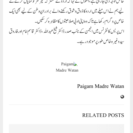
خاص توجہ دی جا رہی ہے، انھوں نے کہا کہ اردو کے مشترکہ کیرکٹر کو نمایاں کرنے کے
لیے ہم نے اس میلے میں اردو کا ذوق و شوق رکھنے والے برادرانِ وطن کے لیے بھی ایک
خاص پروگرام رکھا ہے تاکہ وہ اپنی ادبی صلاحیتوں کا مظاہرہ کر سکیں۔
اس پریس کانفرنس میں انجمن کے نائب صدر ڈاکٹر شیخ عبداللہ ، ڈاکٹر قاسم امام اور فاروق
سید وغیرہ خاص طور پر موجود رہے۔
Paigam Madre Watan
RELATED POSTS