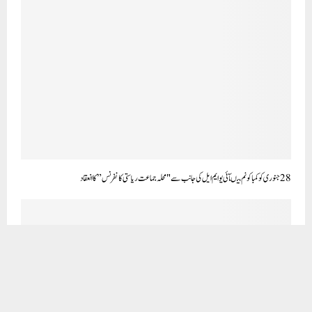
28جنوری کو کمباکونم میںآئی یو ایم ایل کی جانب سے "محلہ جماعت ریاستی کانفرنس”کا انعقاد