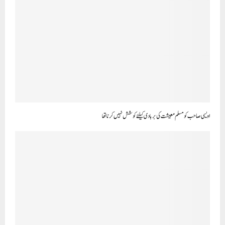
اویسی صاحب کو مسلم معیشت کی بربادی کیلئے کوشش نہیں کرنا تھا