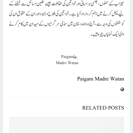
تیزاب کے حملوں، جنسی ہراسانی اور خواتین کی حفاظت جیسے سنگین مسائل سے نمٹنے کے
لیے پہل کرنے میں اہم کردار ادا کیا ہے۔ خواتین کی فلاح و بہبود اور ان کے حقوق ان کی
کوششوں کی وجہ سے، آج وہ ہندوستان میں سماجی سرگرمیوں کے میدان میں کام کرنے
والی ایک نمایاں چہرہ ہیں۔
Paigam Madre Watan
RELATED POSTS