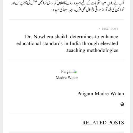
آپ نے راجیہ سبھا انتخابات کے لیے امیدواروں کا اعلان کیا، دہلی خواتین کمیشن کی چیئرپرسن اور
pp
خواتین کی بلند آواز سواتی مالیوال بھی بنیں راجیہ سبھا کی امیدوار
NEXT POST
Dr. Nowhera shaikh determines to enhance
educational standards in India through elevated
teaching methodologies.
Paigam Madre Watan
RELATED POSTS