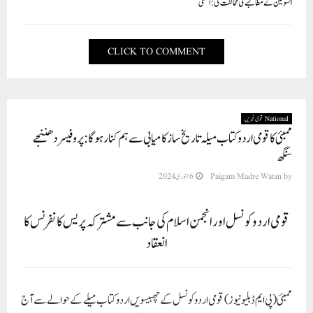
انسولین کے مطالبے کی مخالفت کی: آتشی
CLICK TO COMMENT
National قومی خبریں
ممبئی کا قومی اردو کتاب میلہ تاریخ ساز کامیابی سے ہم کنار ہوگا : پروفیسر دھننجے
سنگھ
by
Paigam Madre Watan
6 جنوری 2024
قومی اردو کونسل اور انجمن اسلام کی جانب سے مشترکہ پریس کانفرنس کا
انعقاد
ممبئی(پی ایم ڈبلیو نیوز) قومی اردو کونسل کے چھبیسویں اردو کتاب میلے کے حوالے سے آج