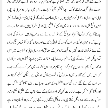
والے کہتے ہیں کہ بہت کچھ کھیل کھیلا گیا ہے تو وہ نام نہاد آبرو بچ سکی ہے جو زمین دوز
ہونے والی تھی۔ سامنے لوک سبھا الیکشن بھی کھڑا ہے۔ اس میں جہاں دوسری پارٹیاں
اپنی امیدواری کا دعوی کر رہی ہیں وہیں اویسی صاحب کے گلے کی ہڈی بنی ہوئی عالمہ ڈاکٹر
نوہیرا شیخ بھی بہت زور دار اندا ز میں اویسی کو چیلنج دیتی ہوئی نظر آتی ہیں۔ اور مطالعہ سے
پتہ چلتا ہے کہ اویسی ڈاکٹر نوہیرا شیخ کے خلاف زمانے سے برسر پیکار ہیں، اور دکھ کی بات
یہ ہے کہ ہر محاذ پر اویسی صاحب کو منہ کی کھانی پڑی ہے اور یہاں بھی ڈاکٹر نوہیرا شیخ اویسی
کے لئے تر نوالہ ثابت نہیں ہونگی۔ تازہ خبر کے مطابق اسد اویسی اپنی بوکھلاہٹ میں اس
قدر پاگل نظر آنے لگے ہیں کہ انہوں نے ایک متنازعہ زمین پر اپنے غنڈوں اور سرکاری
اہلکاروں کو بھیجا، اور وہاں پر کام کر رہے تمام مزدوروں کو ٹرک میں بھر کر لے گئے۔ جب
کہ اس زمین کے تنازعہ میں اسد اویسی کو شکست فاش ہو چکی ہے۔ لیکن تسلیم کرنا اسد
صاحب کے لئے گلے میں اٹکی بہت مشکل ہڈی ثابت ہو رہا ہے۔ جسے نگلنا بھی مشکل ہے
اور اگلنا بھی مشکل ہے۔ تنازعات گویا کہ اسد اویسی کے لئے سانپ کے حلق کا چھچھوندر
ہو گیا ہے۔ جسے نہ وہ نگل سکتے ہیں اور نہ اگل سکتے ہیں۔ کہتے ہیں کہ بہت آسان ہوتا ہے