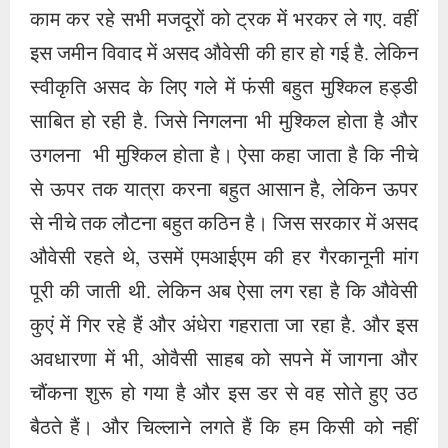
काम कर रहे सभी मजदूरों को ट्रक में भरकर ले गए. वहीं
इस जमीन विवाद में असद औवेसी की हार हो गई है. लेकिन
स्वीकृति असद के लिए गले में फंसी बहुत मुश्किल हड्डी
साबित हो रही है. जिसे निगलना भी मुश्किल होता है और
उगलना भी मुश्किल होता है। ऐसा कहा जाता है कि नीचे
से ऊपर तक यात्रा करना बहुत आसान है, लेकिन ऊपर
से नीचे तक लौटना बहुत कठिन है। जिस सरकार में असद
औवेसी रहते थे, उसमें एमआईएम की हर गैरकानूनी मांग
पूरी की जाती थी. लेकिन अब ऐसा लग रहा है कि औवेसी
कुएं में गिर रहे हैं और अंधेरा गहराता जा रहा है. और इस
अवधारणा में भी, ओवैसी साहब को सपने में जागना और
चौंकना शुरू हो गया है और इस डर से वह सोते हुए उठ
बैठते हैं। और चिल्लाने लगते हैं कि हम किसी को नहीं