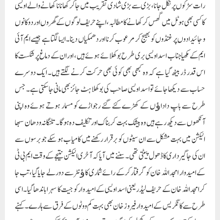
رات سڑکوں پر نکل جانا، بڑی سے بڑی شادی تقریب میں جاکر کھانا نا کھانے والے اویسی
کا کسی بھی ہوٹل میں گھس کر کھانے کا مطالبہ ، اپنے حریف لوگوں کے گھروں اور دوکانوں
و جائیدادوں پر غنڈوں کو بھیج کر مرعوب کرنا اور دھمکیاں دینا۔ ایسا لگتا ہے جیسے ایم آئی
ایم کے مکھیا جناب اسد اویسی بری طرح بوکھلائے ہوئے ہیں، اور ان کے دماغ پر شکست کا
اس قدر ڈر بیٹھ گیا ہے کہ وہ کبھی بھی کوئی بھی حرکت کرنے لگتے ہیں۔ ایک دوسرے
حساب سے دیکھا جائے تو اسد اویسی صاحب کی بوکھلاہٹ جائز بھی مانی جا سکتی ہے۔ جس
طرح سے باپ داداﺅں کے کھڑے کئے گئے رجواڑے کو مسمار ہوتے ہوئے وہ اپنی
آنکھوں سے دیکھ رہے ہیں وہ بیشک بہت کربناک اور تکلیف دہ ہوگا۔ تلنگانہ ودھان سبھا
الیکشن میں بہت مشکل سے ان سیٹوں کو برقرار رکھنے میں کامیاب ہو سکے جو برسوں سے
ان کی جاگیر داری کا ڈھول پیٹتی تھی۔ سننے میں آیا کہ آخری الیکشن نتیجے کے وقت ایم بی ٹی
کے امیدوار امجد اللہ خان کو گرفتار کرکے رائے شماری کاﺅنٹر سے دور لے جایا گیا، تب جا
کر امجداللہ خان کے حریف لیڈر یعنی اسد اویسی کے امید وار کو جیت کا سہرا باندھا گیا۔ اسی
طرح سے کانگریس کے امیدوار فیروز خان بھی بہت کم ووٹوں کے فرق سے ہارے۔ کہنے