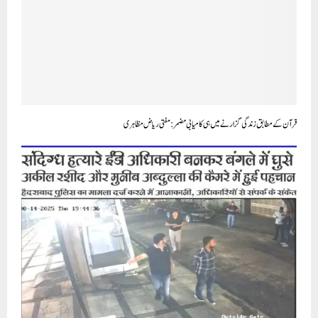
قرآن کے مطابق زندگی گزارنے میں ہی کامیابی مضمر:مفتی ریاض مظاہری