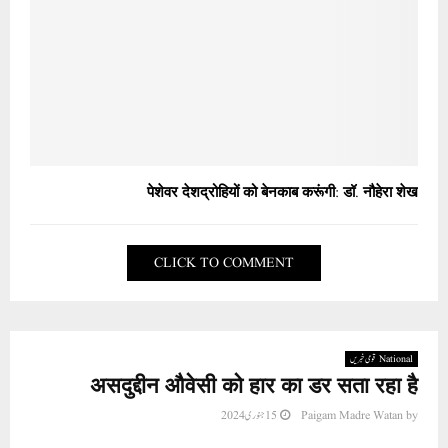
पेशेवर देशद्रोहियों को बेनकाब करूंगी: डॉ. नौहेरा शेख
CLICK TO COMMENT
National قومی خبریں
असदुद्दीन औवेसी को हार का डर सता रहा है
by
Paigam Madre Watan
15 جنوری 2024