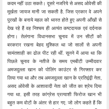
कदम नहीं उठा सकते। दूसरे नजरिये से असद ओवेसी की
मूर्खता जायज मानी जा सकती है. जिस प्रकार वे अपने
पुरखों के बनाये महल को ध्वस्त होते हुए अपनी आँखों से
देख रहे हैं वह निश्चय ही अत्यंत कष्टदायक एवं दर्दनाक
होगा। तेलंगाना विधानसभा चुनाव में उन सीटों को
बरकरार रखना बेहद मुश्किल था जो सालों से अपनी
सामंतशाही का ढोल पीट रही थीं. सुनने में आया था कि
पिछले चुनाव के नतीजे के समय एमबीटी उम्मीदवार
अमजदुल्ला खान को पोलिंग काउंटर से गिरफ्तार कर
लिया गया था और तब अमजदुल्ला खान के प्रतिद्वंद्वी नेता,
असद ओवेसी के आशावादी नेता को जीत का श्रेय दिया
गया था. इसी तरह कांग्रेस प्रत्याशी फिरोज खान भी
बहुत कम वोटों के अंतर से हार गए. जो लोग कहते हैं कि