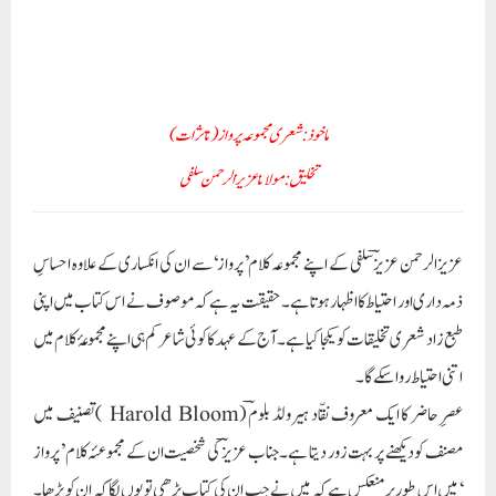
ذمہ داری اور احتیاط کا اظہار ہو تا ہے۔ حقیقت یہ ہے کہ موصوف نے اس کتاب میں اپنی
طبع زاد شعری تخلیقات کو یکجا کیا ہے۔ آج کے عہد کا کوئی شاعر کم ہی اپنے مجموعۂ کلام میں
اتنی احتیاط روا سکے گا۔
عصرِ حاضر کا ایک معروف نقّاد ہیرولڈ بلومؔ (Harold Bloom )تصنیف میں
مصنف کو دیکھنے پر بہت زور دیتا ہے ۔جناب عزیز ؔ کی شخصیت ان کے مجموعئہ کلام ’پرواز
‘میں اس طور پر منعکس ہے کہ میں نے جب ان کی کتاب پڑھی تو یوں لگا کہ ان کو پڑھا ۔
وہ ایک ایسے مسلمان عالم ِدین کی صورت میں سامنے آئے جو دینی واجبات کی ادائیگی کے
معاملے میں سخت لیکن دوسرے ادیان اور حاملانِ ادیان سے رواداری کے معاملات میں
وسیع المشرب (Libral) اور نرم ہے۔ اوساں کوئیاں اور اکناف کے دیہی علاقے
اگرچہ شامِ اودھ کی پرچھائیوں سے دور ہیں لیکن صبح بنارس کی شبنمی رعنائیوں سے دور
نہیں۔ ان ہی رعنائیوں سے جناب عزیزؔکی شاعری کاتانا با نا تیار ہوا ہے۔ ان کی نظمیہ
شاعری میںمعاشرتی زند گی ا ور غزلیات میں وہ زندگی آگئی ہے جس کا تعلق فرد کے حسّیاتی
زیروبم سے ہے ۔ان کی شاعری میں عشق کی والہانہ وارفتگی بھی ملتی ہے۔ یہ اور بات