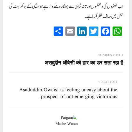
اب غنڈوں کی دھمکیوں اور تانہ شاہی سے چھٹکارہ ملنے والا ہے جو اویسی کے بوکھلاہٹ کی
شکل میں صاف نظر آ رہا ہے۔
S
E
Li
T
Fa
W
ha
m
nk
wi
ce
ha
re
ail
ed
tte
bo
ts
In
r
ok
A
PREVIOUS POST
असदुद्दीन औवेसी को हार का डर सता रहा है
pp
NEXT POST
Asaduddin Owaisi is feeling uneasy about the
prospect of not emerging victorious.