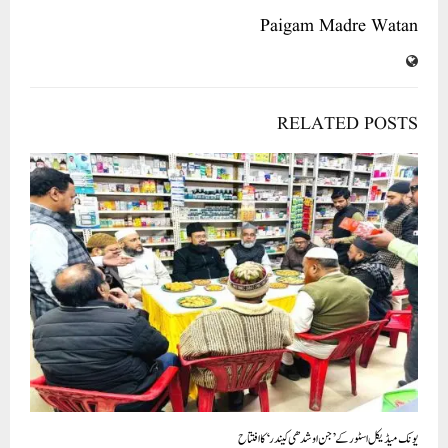
Paigam Madre Watan
RELATED POSTS
یونک میڈیکل اسٹور کے’جن اوشدھی کیندر‘کا افتتاح