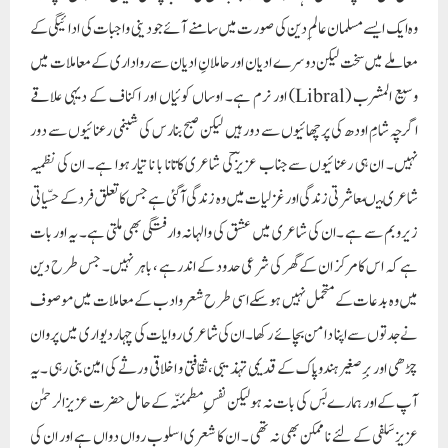
ہے کہ اس کا مرکز ان کے گھر کی شرعی حدود کے اندرہے ، باہر نہیں ۔ جس طرح دین
میں وہ بدعات کے متحمل نہیں ہوسکے اسی طرح شعروادب کے معاملات میں موصوف
نے جدتوں سے اپنا دامن بچائے رکھا۔ان کی شاعری روایات کی چہار دیواری میں پروان
چڑھی اور برِ صغیر ہندوپاک کے قدیمی تہذیبی ،ثقافتی و اخلاقی ورثے کی امین بنی رہی ۔یہ
آپ کے اور ہمارے بَس کی بات نہ ہولیکن نفسِ مطمئنّہ کے حامل حضرت عزیز الر حمٰن
عزیز سَلفی کے لئے نا ممکن بھی نہ تھی ۔ ان کا شعری اسلوب رواں دواں ہے اور ان کی
سیدھی سادی ،دینی ، دیہی شخصیت سے مکمل طور پر ہم آہنگ ہے۔
Paigam Madre Watan