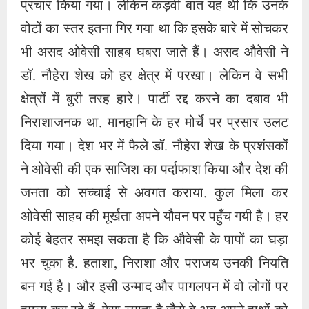
प्रचार किया गया। लेकिन कड़वी बात यह थी कि उनके
वोटों का स्तर इतना गिर गया था कि इसके बारे में सोचकर
भी असद ओवेसी साहब घबरा जाते हैं। असद औवेसी ने
डॉ. नौहेरा शेख को हर क्षेत्र में परखा। लेकिन वे सभी
क्षेत्रों में बुरी तरह हारे। पार्टी रद्द करने का दबाव भी
निराशाजनक था. मानहानि के हर मोर्चे पर प्रसार उलट
दिया गया। देश भर में फैले डॉ. नौहेरा शेख के प्रशंसकों
ने ओवेसी की एक साजिश का पर्दाफाश किया और देश की
जनता को सच्चाई से अवगत कराया. कुल मिला कर
ओवेसी साहब की मूर्खता अपने यौवन पर पहुँच गयी है। हर
कोई बेहतर समझ सकता है कि औवेसी के पापों का घड़ा
भर चुका है. हताशा, निराशा और पराजय उनकी नियति
बन गई है। और इसी उन्माद और पागलपन में वो लोगों पर