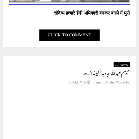
संदिग्ध हत्यारे ईडी अधिकारी बनकर बंगले में घुसे
CLICK TO COMMENT
Parwaz پرواز
محترم عبداللہ جاوید’ کینیڈا‘ سے
by
Paigam Madre Watan
15 جنوری 2024
ماخوذ:شعری مجموعہ پرواز (تاثرات)
تخلیق: مولانا عزیز الرحمن سلفی
عزیزالرحمن عزیزؔسلفی کے اپنے مجموعہ کلام’پرواز‘سے ان کی انکساری کے علاوہ احساسِ