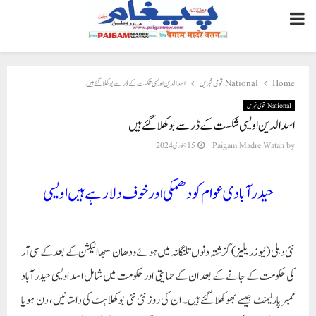
PRIMARY
MENU
Home
National قومی خبریں
اسد الدین اویسی شکست کے ڈر سے بوکھلاگئے ہیں
National قومی خبریں
اسد الدین اویسی شکست کے ڈر سے بوکھلاگئے ہیں
by
Paigam Madre Watan
15 جنوری 2024
حیدر آبادی عوام کو دھمکی اور خوف دلا رہے ہیں اویسی
نئی دہلی (نیوز ریلیز) گزشتہ دنوں تلنگانہ میں ہوئے ودھان سبھا الیکشن کے بعد کے سی آر
کی حکومت کے جانے کے بعد ان کے حمایتی اور حکومت میں شامل اسد اویسی حیدر آباد
ممبر پارلیمنٹ جیسے بھوکھلا گئے ہیں۔ ان کی روز نئی نئی بوکھلاہٹ کی داستانیں، دن ہو یا