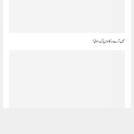
‘اٹھّی جو گھٹاکالی کالی’