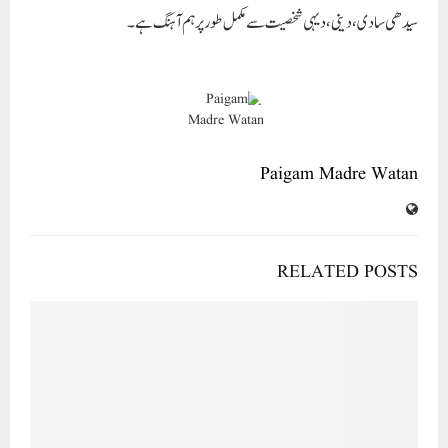
RELATED POSTS
’میں ترے درکاہوںاِک سوالی ‘