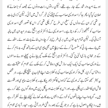
ہوئے امیدوار شمار کئے جار ہے تھے، لیکن راتوں رات ووٹوں کے فیصد کو بڑھانے کا
اعلان کیا گیا ، پھر جا کر اسد اویسی صاحب کے جیتنے کی خبر گردش میں آئی ۔ لیکن کڑوی بات
یہ تھی کہ ان کے ووٹوں کی سطح اس طرح گر چکی تھی کہ اس کا تصور بھی اسد اویسی
صاحب کو جھنجھوڑ کر رکھ دیتا ہے۔ اسد اویسی نے ڈاکٹر نوہیرا شیخ سے ہر میدان میں پنجہ
آزمائی کی۔ لیکن تمام میدانوں میں بری طرح ہار کر چاروں خانے چت ہوئے۔ مقدمے
میں ہارے۔ پارٹی کو منسوخ کرنے کے دباﺅ میں بھی مایوسی ان کے ہاتھ لگی۔ بدنام کرنے
کے ہر محاذ پر بازی الٹی پڑ گئی۔ ڈاکٹر نوہیرا شیخ کے ملک گیر پیمانے پر پھیلے ہوئے مداحوں
نے اویسی صاحب کی ایک ایک سازش کا پردہ فاش کرکے ملک کے عوام کو حقیقت سے
روشناس کرایا۔ کل ملا کر اویسی صاحب کی بوکھلاہت اپنے شباب پر پہنچ چکی ہے۔ ہر شخص
یہ بہتر سمجھ سکتا ہے کہ اویسی کے گناہوں کا گھڑا بھر چکا ہے۔ بوکھلاہٹ، مایوسی اور شکست
فاش ان کا مقدر بن چکی ہے۔ اور اس بوکھلاہٹ اور پاگل پن میں وہ لوگوں پر حملے کر رہے
ہیں۔ گویا وہ اب اپنے ہاتھوں کو خود کے دانتوں سے کاٹ کھانے کیلئے باﺅلے نظر آ رہے
ہیں۔ دنیا کا یہ اصول رہا ہے کہ ہر تاریکی کے بعد روشنی ضرور آتی ہے۔ حیدر آبادی عوام کو