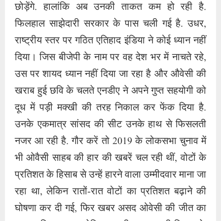
छोड़ेंगे. हालांकि अब उनकी ताकत कम हो रही है.
फिलहाल साझेदारी सरकार के पास चली गई है. उधर,
राष्ट्रीय स्तर पर गठित एतिहाद इंडिया ने कोई ध्यान नहीं
दिया। जिस बीजेपी के नाम पर वह देश भर में नाचते रहे,
उस पर शायद ध्यान नहीं दिया जा रहा है और औवेसी की
खराब हुई छवि के चलते एनडीए ने अपने गुप्त सहयोगी को
दूध में पड़ी मक्खी की तरह निकाल कर फेंक दिया है.
उनके एकमात्र सांसद की सीट उनके हाथ से फिसलती
नजर आ रही है. गौर करें तो 2019 के लोकसभा चुनाव में
भी ओवैसी साहब की हार की खबरें चल रही थीं, वोटों के
प्रतिशत के हिसाब से उन्हें हारने वाला उम्मीदवार माना जा
रहा था, लेकिन रातों-रात वोटों का प्रतिशत बढ़ाने की
घोषणा कर दी गई, फिर खबर असद ओवेसी की जीत का