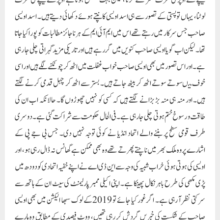
نیچے سے اوپر کی طرف سفر طے کرنا ، لیکن بہت مشکل ہوتا ہے اوپر سے نیچے کی طرف
لوٹنا، یہاں تو پستی کے تصور سے ہی اسد اویسی کانپتے ہوئے دکھائی دیتے ہیں۔ اسد اویسی
صاحب جس سرکار میں رہتے تھے اس میں ایم آئی ایم کے ہر ناجائز مطالبات کو پورا کیا جاتا
تھا۔ لیکن اب گویا اویسی صاحب کنویں میں گر رہے ہیں اور تاریکی مزید گہراتی چلی جا رہی
ہے۔ اور اس تصور میں بھی اویسی صاحب خواب غفلت میں اٹھ کر چونکنے لگے ہیں اور اسی
خوف میںسوتے سوتے اٹھ کر بیٹھ جاتے ہیں۔ بستر سے اٹھ کر چہل قدمی کرنے لگتے
ہیں۔ اور منہ ہی منہ بڑ بڑانے لگتے ہیں کہ کسی کو نہیں چھوڑوں گا۔ حالانکہ اب ان کی
طاقت و رسوخ ختم ہو تی چلی جا رہی ہے۔ فی الحال حکومت سے شراکت گئی ہے۔ دوسری
طرف قومی سطح پر بننے والے اتحاد انڈیا نے کوئی توجہ نہیں دی۔ جس بی جے پی کے
اشارے پر وہ ملک بھر میں ناچتے پھرتے تھے وہ بھی ممکن ہے گھانس نہ ڈال رہی ہو، اور
اویسی کی ہوتی ہوئی خراب شبیہ کی وجہ سے این ڈی اے نے اپنے خفیہ اتحادی کو دودھ میں
پڑی مکھی کی طرح باہر نکال پھینکا ہے۔ اپنی اکیلی ممبر پارلیمنٹ کی سیٹ ان کے ہاتھ سے
سرکتی نظر آ رہی ہے۔ اگر غور کیا جائے تو 2019کے لوک سبھا الیکشن میں بھی اویسی
صاحب کے شکست کی خبریں گردش کر رہی تھیں، ووٹ فیصدی کے مطابق وہ ہارے