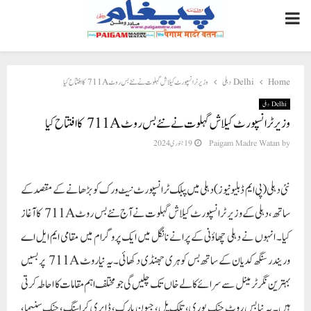
PRIMARY
MENU
Home
Delhi دہلی
وزیر ٹرانسپورٹ کیلاش گہلوت نے نئے بس روٹ 711A کا افتتاح کیا
Delhi دہلی
وزیر ٹرانسپورٹ کیلاش گہلوت نے نئے بس روٹ 711A کا افتتاح کیا
by
Paigam Madre Watan
19 جنوری 2024
نئی دہلی(پی ایم ڈبلیو نیوز)دہلی میں پبلک ٹرانسپورٹ نیٹ ورک کو بڑھانے کے مقصد کے
ساتھ، دہلی کے وزیر ٹرانسپورٹ کیلاش گہلوت نے آج نئے بس روٹ 711A کا آغاز
کیا۔ انہوں نے دہلی چھاؤنی کے پرانے نانگل میں ایک پروگرام میں مقامی ایم ایل اے
وریندر سنگھ کدیان کے ساتھ بس کو ہری جھنڈی دکھائی۔ یہ نیاروٹ 711A پر بسیں
بہترین نگر ٹرمینل سے سرائے کالے خاں تک چلیں گی جو مختلف اہم مقامات کا احاطہ کرتی
ہیں۔ یہ نیا بس روٹ جنک پوری، تلک پل، جیون پارک، ڈابری کراسنگ، جنک سنیما،