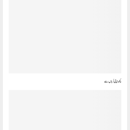
کچھ اپنی زُباں سے