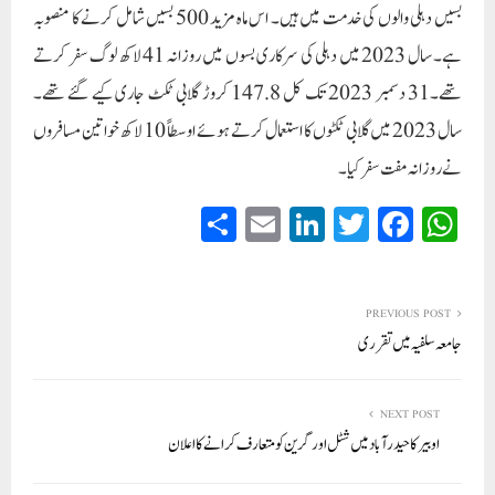
بسیں دہلی والوں کی خدمت میں ہیں۔ اس ماہ مزید 500 بسیں شامل کرنے کا منصوبہ
ہے۔ سال 2023 میں دہلی کی سرکاری بسوں میں روزانہ 41 لاکھ لوگ سفر کرتے
تھے۔31 دسمبر 2023 تک کل 147.8 کروڑ گلابی ٹکٹ جاری کیے گئے تھے۔
سال 2023 میں گلابی ٹکٹوں کا استعمال کرتے ہوئے اوسطاً 10 لاکھ خواتین مسافروں
نے روزانہ مفت سفر کیا۔
S
E
Li
T
Fa
W
ha
m
nk
wi
ce
ha
re
ail
ed
tte
bo
ts
In
r
ok
A
PREVIOUS POST
جامعہ سلفیہ میں تقرری
pp
NEXT POST
اوبیر کا حیدرآباد میں شٹل او رگرین کو متعارف کرانے کا اعلان