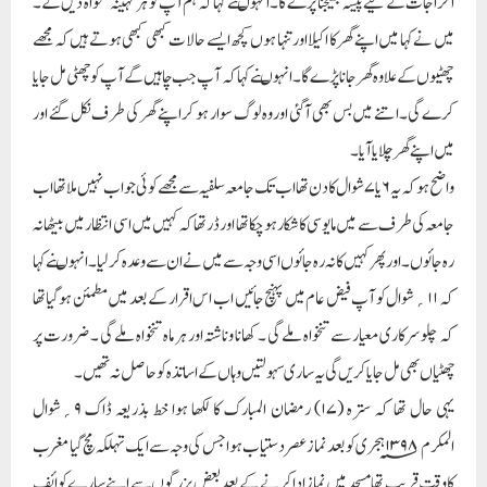
اخراجات کے لیے پیسہ بھیجنا پڑے گا۔ انہوںنے کہا کہ ہم آپ کو ہر مہینہ تنخواہ دیں گے۔
میں نے کہا میں اپنے گھر کا اکیلااور تنہا ہوں کچھ ایسے حالات کبھی کبھی ہوتے ہیں کہ مجھے
چھٹیوں کے علاوہ گھر جانا پڑے گا۔ انہوںنے کہا کہ آپ جب چاہیں گے آپ کو چھٹی مل جایا
کرے گی۔اتنے میں بس بھی آگئی اور وہ لوگ سوار ہو کر اپنے گھر کی طرف نکل گئے اور
میں اپنے گھر چلایا آیا۔
واضح ہو کہ یہ ۶یا۷شوال کا دن تھا اب تک جامعہ سلفیہ سے مجھے کوئی جواب نہیں ملا تھا اب
جامعہ کی طرف سے میں مایوسی کا شکار ہوچکا تھا اور ڈرتھا کہ کہیں میں اسی انتظار میں بیٹھا نہ
رہ جائوں۔ اور پھر کہیں کا نہ رہ جائوں اسی وجہ سے میں نے ان سے وعدہ کرلیا۔ انہوںنے کہا
کہ ۱۱؍شوال کو آپ فیض عام میں پہنچ جائیں اب اس اقرار کے بعد میں مطمئن ہوگیاتھا
کہ چلوسرکاری معیار سے تنخواہ ملے گی ۔ کھانا وناشتہ اور ہر ماہ تنخواہ ملے گی ۔ ضرورت پر
چھٹیاں بھی مل جایا کریں گی یہ ساری سہولتیں وہاں کے اساتذہ کو حاصل نہ تھیں۔
یہی حال تھا کہ سترہ (۱۷) رمضان المبارک کا لکھا ہوا خط بذریعہ ڈاک ۹؍شوال
المکرم ۱۳۹۸؁ہجری کو بعد نماز عصر دستیاب ہوا جس کی وجہ سے ایک تہلکہ مچ گیا مغرب
کا وقت قریب تھا مسجد میں نماز اداکرنے کے بعد بعض بزرگوں سے اپنے سارے کوائف