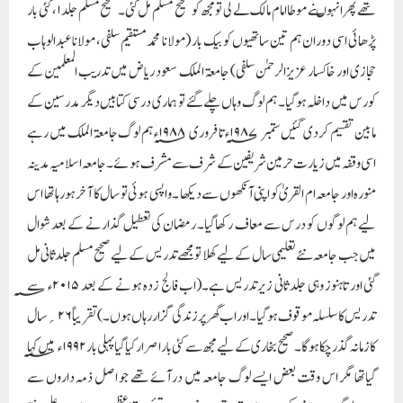
تھے پھر انہوںنے موطا امام مالک لے لی تو مجھ کو صحیح مسلم مل گئی۔ صحیح مسلم جلد۱، کئی بار
پڑھائی اسی دوران ہم تین ساتھیوں کو بیک بار (مولانا محمدمستقیم سلفی، مولانا عبدالوہاب
حجازی اور خاکسار عزیزالرحمٰن سلفی) جامعۃ الملک سعود ریاض میں تدریب المعلمین کے
کورس میں داخلہ ہوگیا۔ ہم لوگ وہاں چلے گئے تو ہماری درسی کتابیں دیگر مدرسین کے
مابین تقسیم کردی گئیں ستمبر ۱۹۸۷؁ء تا فروری ۱۹۸۸؁ء ہم لوگ جامعۃ الملک میں رہے
اسی وقفہ میں زیارت حرمین شریفین کے شرف سے مشرف ہوئے۔ جامعہ اسلامیہ مدینہ
منورہ اور جامعہ ام القریٰ کو اپنی آنکھوں سے دیکھا ۔ واپسی ہوئی تو سال کا آخر ہورہاتھا اس
لیے ہم لوگوں کو درس سے معاف رکھاگیا۔ رمضان کی تعطیل گذارنے کے بعد شوال
میں جب جامعہ نئے تعلیمی سال کے لیے کھلا تو مجھے تدریس کے لیے صحیح مسلم جلدثانی مل
گئی اور تاہنوز وہی جلد ثانی زیرتدریس ہے۔(اب فالج زدہ ہونے کے بعد ۲۰۱۵ء؁ سے
تدریس کا سلسلہ موقوف ہوگیا ۔ اور اب گھر پر زندگی گزار رہاں ہوں۔) تقریباً ۲۶؍ سال
کا زمانہ گذرچکا ہوگا۔صحیح بخاری کے لیے مجھ سے کئی بار اصرار کیاگیا پہلی بار ۱۹۹۲ء؁ میں کہا
گیاتھا مگر اس وقت بعض ایسے لوگ جامعہ میں درآئے تھے جو اصل ذمہ داروں سے