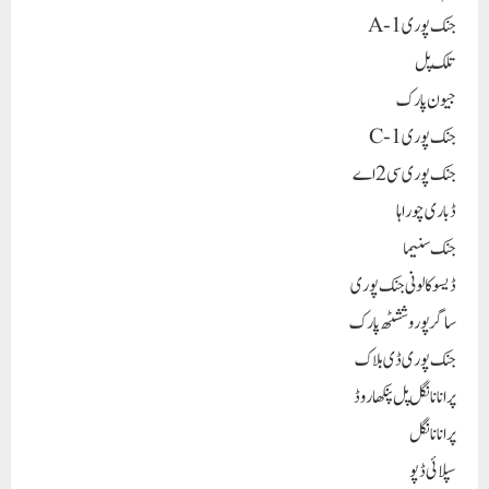
جنک پوری A-1
تلک پل
جیون پارک
جنک پوری C-1
جنک پوری سی 2 اے
ڈباری چوراہا
جنک سنیما
ڈیسو کالونی جنک پوری
ساگر پور وششٹھ پارک
جنک پوری ڈی بلاک
پرانا نانگل پل پنکھا روڈ
پرانا نانگل
سپلائی ڈپو