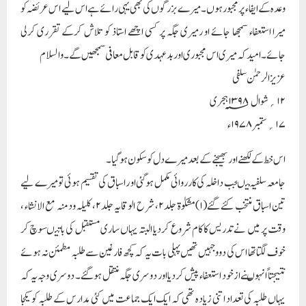
وعدہ کے ایفاء پر مجبور ہوں۔ میرے بزرگوں کی بھی یہی رائے ہے اس لیے اس عریضہ کو
میرا استعفاء سمجھا جائے او رمیری جگہ پر کسی اچھے استاذ کو تلاش کرکے تقرری کرلی
جائے۔ امید کہ میری اس مجبوری اور بدعہدی کو قابل معافی سمجھیں گے ۔ والسلام
عزیز الرحمٰن سلفی
۱۲؍شوال ۱۳۹۸؁ہجری
۱۷ ؍ستمبر ۱۹۷۸ء
اس خط کے لکھنے اور بھیجنے کے بعد میرے دل کو سکون ہوگیا۔
جامعہ سلفیہ میںجب داخلہ کی کارروائی مکمل ہوگئی او راسباق کی تقسیم ہوئی تو میرے لیے
تین اسباق منتخب کئے گئے(۱)مشکوٰۃ جلد۲، شرح الوقایہ جلد۲، کلیلہ ودمنہ مع الانشاء ،
وقت پر میں نے تدریس کا کام شروع کردیا البتہ یہاں ساری مستقبل کی باتیںسوچ کر
خوف لگتا تھا اس کی دووجہیں تھیں پہلی بات یہ کہ کچھ فارغین سے طلبہ مطمئن نہ ہوئے
نتیجتاً انہوںنے ازخود استعفاء پیش کردیا اور دوسری جگہ منتقل ہوگئے۔ دوسری وجہ یہ کہ
یہاں طلبہ کی تعداد اتنی زیادہ تھی کہ ایک ایک جماعت میں کئی مدارس کے طلبہ کو یکجا