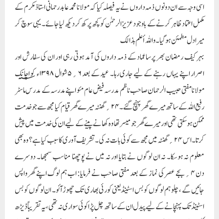
اسی وجہ سے ان دونوں ذمہ داروں نے یہ فیصلہ کیا کہ مولانا محمدعابد رحمانی استاذ مکرم کے
مکمل اعتماد ظاہر کرنے کے باوجود عزیزالرحمٰن کو کچھ پرکھ کر دیکھ لیا جائے۔ یہی سوچ کر
میرا دل مطمئن ہوگیا۔ واللہ أعلم بذالک
بہرکیف رمضان بھر پرساعماد کے ذمہ داروں کی آمد ہوتی رہی اور ان کی سفارش اور
اصرار اپنے یہاں رہنے کے لیے جاری رہا۔ عید کے بعد ۶؍۵شوال ۱۳۹۸ء؁ کو اچانک
مولانامفتی حبیب الرحمان صاحب ناظم مدرسہ فیض عام مئو اپنے مدرسہ کے مدرس ماسٹر
رفیع اللہ کے ساتھ میرے گھر پہنچ گئے۔ ۲۴؍گھنٹہ میرے گھر قیام کیا مجھ سے جو خدمت
ممکن ہوسکتی تھی اور میرے گھر جو میسر تھا وہ کھانے پینے کے لیے ان کی خدمت میں پیش
کرتا۔ اس ۲۴؍گھنٹہ میں مجھ سے کوئی بات نہ کی۔ تشریف آوری کا سبب کیاہے؟ وہ بھی
معلوم نہ ہوسکا۔ نہ ان لوگوں نے بتایا اور نہ میں نے پوچھنا مناسب سمجھا۔ دوسرے
دن ۴؍بجے عصر کی نماز کے بعد مفتی صاحب نے فرمایا: اب ہم لوگ اپنے گھر واپس
جائیں گے ، چلو ہم لوگوں کو بس اسٹینڈ یعنی کورئی بھاری تک چھوڑآئو۔ ان لوگوں کو بس
اسٹینڈ تک پہنچانے کے لیے پیدل ان کے ساتھ چل پڑا کوئی سواری نہ تھی، یہ تقریباً ڈیڑھ