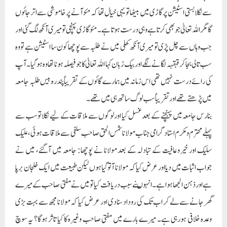
سے نکلا بستی اسٹیشن پر گاڑی میں بیٹھا تو یہی خیال تھا کہ مئو آنے پر خاموشی سے اترجائوں
گا مگر اللہ تعالیٰ جو بھی کرتا ہے وہی درست ہوتا ہے۔ مئو گاڑی پہنچی تو میری آنکھ لگ گئی اور
جب وہاں سے چل پڑی تو میری آنکھ کھلی میں نے طلبہ سے پوچھا کون سا اسٹیشن ہے تو وہ
سب تالی بجاکر قہقہہ لگانے لگے اور بیک زبان کہا اللہ تعالیٰ کا جو فیصلہ ہونا تھا وہ ہوگیا۔ آپ
کی رائے درست نہیں تھی اس زمانہ میں ہمارے گائوں کے تقریباً پندرہ بیس طلبہ جامعہ
میں پڑھتے تھے اور تقریباً سب لوگ ساتھ ہی میں تھے۔
بنارس جامعہ میں پہنچنے کے بعد غسل کیا اور لوگوں سے ملاقات کے لیے نکلا تو سب سے
پہلے محترم ومکرم استادگرامی جناب مولانا شمس الحق صاحب سلفی سے ملاقات ہوئی، علیک
سلیک اور خیروعافیت کے تبادلہ کے بعد مولانا نے پوچھا: جامعہ میں آگئے، میں نے
جواب اثبات میں دیا اور عرض کیا کہ مولانا آتوگیا ہوں لیکن طبیعت میں ایک خلجان برپا
ہے اور ذہن الجھا ہواہے۔ انہوںنے سبب دریافت کیا تو میں نے مفتی صاحب کے میرے
گھر جانے سےلے کر اب تک کی روداد سنادی اور عرض کیا کہ مولانا مجھ سے بہت بڑی
وعدہ خلافی ہورہی ہے۔ میرے بارے میں مفتی صاحب وغیرہ کا کیا تاثر ہوگا؟ یہ سوچ