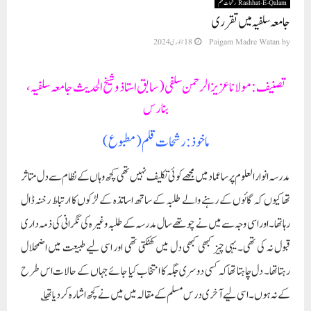
Rashhat-E-Qalam رشحات قلم
جامعہ سلفیہ میں تقرری
by
Paigam Madre Watan
18 جنوری 2024
تصنیف: مولانا عزیز الرحمن سلفی (سابق استاذ وشیخ الحدیث جامعہ سلفیہ،
بنارس
ماخوذ: رشحات قلم (مطبوع)
مدرسہ انوارالعلوم پرسا عماد میں مجھے کوئی تکلیف نہیں تھی کچھ وہاں کے نظام سے دل متاثر
تھا کیوں کہ گائوں کے رہنے والے طلبہ کے ساتھ اساتذہ کے لڑکوں کا ارتباط رخنہ ڈال
رہاتھا۔ اور اسی وجہ سے میں نے چوتھے سال مدرسہ کے طلبہ وغیرہ کی نگرانی کی ذمہ داری
قبول نہ کی تھی۔ یہی چیز کبھی کبھی دل میں کھٹکتی تھی اور اسی لیے طبیعت میں اضمحلال
رہتاتھا۔ دل چاہتا تھا کہ کسی دوسری جگہ کا انتخاب کیا جائے جہاں کے حالات اس طرح
کے نہ ہوں۔ اسی لیے آخری درس مسلم کے مقالہ میں میں نے کچھ اشارہ کردیاتھا ؎