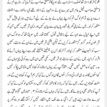
کلومیٹر کا راستہ تھا نصف راستہ جب طے ہوچکا تو مفتی صاحب نے فرمایا کہ سناہے تم نے
(مفتی صاحب فیض عام میں میرے پونے دومہینہ کے استاد تھے) پرساعماد سے استعفاء
دے دیاہے تو ہم لوگ تم کو اپنے یہاں لے جانے کے لیے آئے ہیں ہماری پیش کش
منظور کرلو۔ میں نے اپنی گھریلومجبوریاںان سے بیان کیں اور ایسی شرطیں رکھیں جن کو
میں اپنے خیال سے ان کے لیے ناقابل قبول سمجھتا تھا۔ میں سوچتا تھا کہ وہ لوگ ان
شرطوں کو ہرگزہرگز منظور نہ کریں گے لیکن جتنی شرطیں میں نے ان کے سامنے رکھیں
سب کو انہوںنے منظور کرلیا اور آخر کار بس پر بیٹھتے بیٹھتے مجھ سے اپنے یہاں آنے کا
اقرارکرالیا۔ میں نے ان کے سامنے جو شرطیں رکھی تھیں ان میں سے کوئی چیزوہاں کے
مدرسین کو حاصل نہیں تھی۔ مثلاًآپ کے یہاں اساتذہ کو کھانا نہیں ملتا میں پکاکر نہیں
کھاسکوں گا اور نہ ہی خوراکی ادا کرسکوں گا ان لوگوں نے کہا کہ ہم آپ کو کھانا دیں گے اور
مفت کھانا دیں گے۔ میں نے کہا کہ بازار کا ناشتہ کھاکر نہیں رہ سکتا ان لوگوں نے کہا کہ
آپ کو ناشتہ بھی دیا جائے گا۔میں نے کہا کہ وہاں کے اساتذہ کو ۳؍۴ماہ میں تنخواہ ملتی ہے
میرے حالات ایسے ہیں کہ اتنی مدت تک میں انتظار نہیں کرسکتا مجھے ہر ماہ گھر پر