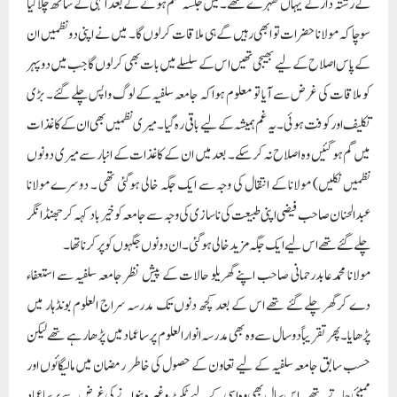
کے رشتہ دار کے یہاں ٹھہرے تھے۔ میں جلسہ ختم ہونے کے بعد انہی کے ساتھ چلاگیا
سوچا کہ مولانا حضرات تو ابھی رہیں گے ہی ملاقات کرلوں گا۔ میں نے اپنی دونظمیں ان
کے پاس اصلاح کے لیے بھیجی تھیں اس کے سلسلے میں بات بھی کرلوں گا جب میں دوپہر
کو ملاقات کی غرض سے آیا تو معلوم ہوا کہ جامعہ سلفیہ کے لوگ واپس چلے گئے۔ بڑی
تکلیف اور کوفت ہوئی۔ یہ غم ہمیشہ کے لیے باقی رہ گیا۔ میری نظمیں بھی ان کے کاغذات
میں گم ہوگئیں وہ اصلاح نہ کرسکے۔ بعد میں ان کے کاغذات کے انبار سے میری دونوں
نظمیں نکلیں) مولانا کے انتقال کی وجہ سے ایک جگہ خالی ہوگئی تھی ۔ دوسرے مولانا
عبدالحنان صاحب فیضی اپنی طبیعت کی ناسازی کی وجہ سے جامعہ کو خیرباد کہہ کر جھنڈا نگر
چلے گئے تھے اس لیے ایک جگہ مزیدخالی ہوگئی۔ ان دونوں جگہوں کو پرکرنا تھا۔
مولانا محمدعابدرحمانی صاحب اپنے گھریلو حالات کے پیش نظر جامعہ سلفیہ سے استعفاء
دے کر گھر چلے گئے تھے اس کے بعد کچھ دنوں تک مدرسہ سراج العلوم بونڈہار میں
پڑھایا۔ پھر تقریباً دوسال سے وہ بھی مدرسہ انوارالعلوم پرساعماد میں پڑھا رہے تھے لیکن
حسب سابق جامعہ سلفیہ کے لیے تعاون کے حصول کی خاطر رمضان میں مالیگائوں اور
ممبئی جاتے تھے۔ اس سال بھی وہ اسی کے لیے ٹکٹ وغیرہ بنوانے کی غرض سے پرساعماد