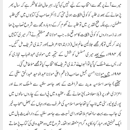
میرے آنے پر مجھ سے انتخاب کے لیے نہیں کہا گیا ۔ بہرحال اللہ کا شکر ہے کہ سال بھر
پڑھانے کے بعد نہ طلبہ کو کوئی شکایت ہوئی حتی کہ ڈاکٹر صاحب کی کتابوں میں بھی طلبہ
مطمئن رہے بلکہ فتح القدیر میں تو طلبہ نے گھوم کرکے دوبارہ مجھ سے شروع نصاب پڑھا
اور نہ ذمہ داروں کو کوئی شکایت کا موقع ملا ۔ جب مولانا محمدمستقیم نے آکر میری کتابیں
پسند کرلیں تو پھر مجھے جلالین عالم اول (از ابتدا تا اعراف) اور ترمذی شریف مل گئیں ۔
پھر ۱۹۸۴ء؁ کے بعد میری مسلسل کوشش کے نتیجہ میں مولوی عبدالوہاب حجازی کو
تدریس سے منسلک کیا گیا تو انہوںنے ترمذی شریف کا انتخاب کیا تو مجھے مؤطا مل گئی۔
۱۹۸۲ء؁ میں مولانا احسن جمیل صاحب (ناظم اعلیٰ مولانا عبدالوحید عبدالحق سلفی کے
بھتیجے) جامعہ اسلامیہ مدینہ سے فراغت کے بعد جامعہ سلفیہ سے منسلک ہوئے اور
اعزازی طور پر (بلا معاوضہ) پڑھانے لگے ، عقیدہ میں بی اے کے چاروں سالوں میں
پوری یونیورسٹی میں ٹاپ کیا تھا جامعہ اسلامیہ کی طرف سے اور وہاں کے بعض اصحاب خیر
کی جانب سے بہت سا انعام ملاتھا اور اسی نسبت سے جامعہ سلفیہ کے دارالحدیث ہال میں
ایک تہنیتی اور مبارکباد کا پروگرام منعقد ہوا تھا۔ شروع میں وہ عقیدہ ہی کی کتاب پڑھاتے