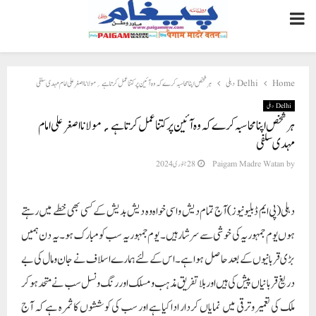
PRIMARY
MENU
Home
Delhi دہلی
ہر شخص اپنا محاسبہ کرے کہ وہ آئین پر کتنا عمل کرتا ہے؍ مولانا اصغرعلی امام مہدی سلفی
Delhi دہلی
ہر شخص اپنا محاسبہ کرے کہ وہ آئین پر کتنا عمل کرتا ہے؍ مولانا اصغرعلی امام
مہدی سلفی
by
Paigam Madre Watan
28 جنوری 2024
دہلی(پی ایم ڈبلیو نیوز)آج تمام دیش واسی خواہ وہ دیش بدیش کے کسی بھی خطے میں رہتے
ہوں یوم جمہوریہ کی خوشی سے سرشارہیں۔ یوم جمہوریہ سب کو مبارک ہو۔ یہ دن ہمیں
بڑی قربانیوں کے بعدحاصل ہوا ہے۔ اس کے لئے ہمارے اسلاف نے جان ومال کی بے
دریغ قربانیاں پیش کی ہیں اور بلا تفریق مذہب ومسلک اور رنگ ونسل سب نے متحدہوکر
ملک کی تعمیر وترقی میں نمایاں کردار ادا کیاہے اور سب کی کوششوں کاثمرہ ہے کہ آج