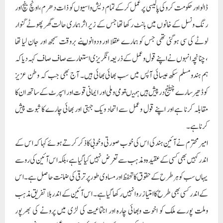
ڈالواور حکومت کرو کی پالیسی پرعمل کرکے تمام دیش واسیوں کو ذات دھرم ،اونچ نیچ اور
رنگ ونسل کے خانوں میں بانٹ رکھا تھا جس کے زیر اثرہماری حالت گھر پھوٹے گنوار
لوٹے کی سی ہوگئی تھی جس کو ہمارے عقلا اور ودوانوںنے بروقت سمجھ اور جان لیا تھا
،چنانچہ انہوں نے اپنے قول وعمل کے ذریعہ انگریزی استعمار سے صاف صاف کہہ دیا کہ
ہم ہندومسلم سکھ عیسائی آپس میں سب بھائی بھائی ہیں۔ آج بھی جب کہ وطن عزیز
کوڈھیر سارے چیلنج درپیش ہیں ہمیںقومی وملی اور ایمانی قوت اور اسپرٹ کے ساتھ ان کا
مقابلہ کرنا ہے اور اپنے قول وعمل سے اتحاد ویک جہتی اور بھائی چارے کا ثبوت پیش
کرناہے۔
امیرمحترم نے آئین ہند کی اس کی خوب صورتی وخوبی کاذکر کرتے ہوئے کہا کہ اس کے
اندر کہیں بھی کسی کے عقیدہ ومذہب سے تعرض نہیں کیا گیا ہے، بلکہ اس آئین کی روسے
یہاں سب کوہر طرح کے حقوق کاتحفظ اور مساوی طور پر ترقی کی ضمانت حاصل ہے۔ اس
کے اندر کسی بھی طرح کا امتیاز روانہیں رکھا گیا ہے۔ اس آئین کے اندر بلا تفریق مذہب
وملت پورے ملک کو اخوت وبھائی چارہ اور اجتماعیت کی لڑی میں پرونے کی بھرپور