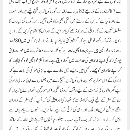
بزرگوں کے لیے شرون کمار کے کردار میں وزیر اعلیٰ اروند کیجریوال اب تک دہلی
سے 87 ٹرینوں کے ذریعے 83 ہزار سے زائد بزرگوں کو یاترا پر بھیج چکے ہیں اور انہوں
نے وعدہ کیا ہے کہ ان کے راستے میں کتنی بھی رکاوٹیں آئیں۔ بزرگوں کی زیارت کا
سلسلہ نہیں رکے گا۔دہلی کے ہر بوڑھے کو یاترا دیں گے اور اس کا اہتمام کریں گے۔وزیر
ریونیو نے کہا کہ مجھے خوشی ہے کہ گزشتہ کئی بار یاترا پر جانے والے بزرگوں میں 80 فیصد
سے زیادہ خواتین ہیں۔ یہ بہت اچھی بات ہے کیونکہ ہمارے معاشرے میں عورت اپنی
پوری زندگی اپنے خاندان کی خدمت میں گزار دیتی ہے۔ اور اکثر خواتین خود کو پیچھے رکھ
کر اپنے خاندان کو پہلے رکھتی ہیں۔ ایسے میں ہمارے لیے یہ بڑی خوشی کی بات ہے کہ
زندگی کے اس موڑ پر ہم ان ماؤں کو یاترا پر بھیج رہے ہیں جنہوں نے اپنی ساری زندگی
اپنے گھر والوں کی خدمت کے لیے وقف کر دی تھی۔اس موقع پر انہوں نے یاتریوں کو
ان کے سفر کے لیے نیک خواہشات کا اظہار کیا اور اپیل کی کہ آپ سبھی سفر کے دوران
اچھے درشن کریں اور ملک اور دہلی کی ترقی کے لیے دعا کریں۔ انہوں نے یاتریوں سے
اپیل کرتے ہوئے کہا کہ جب آپ سب رامیشورم پہنچیں تو اپنے اہل خانہ کے ساتھ
رہیں۔براہ کرم ملک اور دہلی کے لوگوں کی خوشی اور خوشحالی کی بھی دعا کریں۔آپ کو