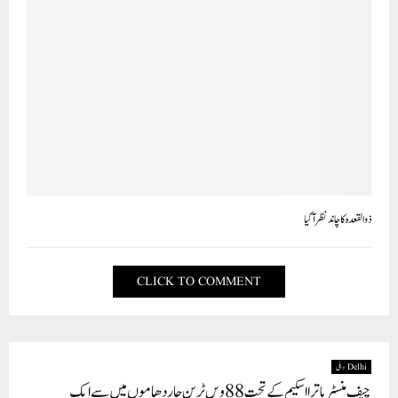
ذو القعدہ کاچاند نظرآ گیا
CLICK TO COMMENT
Delhi دہلی
چیف منسٹر یاترا اسکیم کے تحت 88ویں ٹرین چار دھاموں میں سے ایک