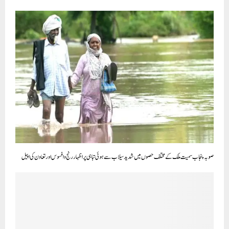
صوبہ پنجاب سمیت ملک کے مختلف حصوں میں شدید سیلاب سے ہوئی تباہی پر اظہار رنج وافسوس اورتعاون کی اپیل