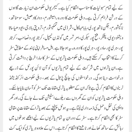
کے لیے تمام سہولیات کا مناسب انتظام کیا ہے۔کیجریوال حکومت ان زیارت گاہوں
کے درشن فراہم کرتی ہے۔دہلی حکومت کا دورہ رامیشورم، دوارکادھیش، سومناتھ،
ناگیشورم، جگن ناتھ پوری، بابا مہاکال، شرڈی میں تمکیشورم، تروپتی بالاجی، ایودھیا، ماتا
ویشنو دیوی، پشکر، فتح پور سیکری، امرتسر میں گولڈن ٹیمپل، کرتار پور ونصاحب، کرتار
پور، ہری پور، مادر پور، ہری پور کا دورہ۔ یہ ہو جاتا ہے. اہل مسافر اپنی پسند کے مطابق سفر
کرنے کا انتخاب کر سکتے ہیں۔دہلی حکومت یاتریوں کے سفر کا سارا خرچ برداشت کرتی
ہے۔ان یاتراوں میں شرکت کے لیے تمام یاتریوں کو آن لائن پورٹل کے ذریعے
درخواست دینا ہوگی۔ درخواستوں کی جانچ پڑتال کے بعد، دہلی حکومت ائرکنڈیشنڈ
ٹرینوں کا انتظام کرتی ہے تاکہ ان کے مطلوبہ یاتری مقامات تک سفر کو آسان بنایا جا سکے۔
دہلی حکومت یاتریوں کو ان کے گھروں سے ریلوے اسٹیشن تک لے جائے گی۔اور گھر
واپسی کی نقل و حمل کی ذمہ داری لیتا ہے۔ یہ ہوٹل پہنچنے کے بعد یاترا کے مقامات پر مقامی
سفر کا بھی انتظام کرتا ہے۔ سفر کے دوران یہ تمام یاتریوں کے لیے اچھے ہوٹلوں میں
رہائش کے ساتھ کھانے اور ناشتے کا انتظام کرتا ہے۔ اس کے علاوہ ہر یاتری کو ایک کٹ