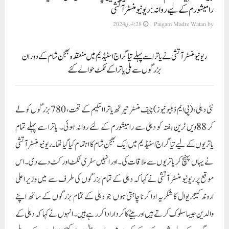
رامیشورم کے لیے روانہ: ریونیو منسٹر آتشی
by
Paigam Madre Watan
28 جنوری 2024
ریونیو منسٹر آتشی نے یاترا سے پہلے تیاگراج اسٹیڈیم میں منعقدہ بھجن شام کے دوران
بزرگوں سے ملی یاترا کے ٹکٹ حوالے کئے
نئی دہلی، (پی ایم ڈبلیو نیوز)چیف منسٹر تیرتھ یاترا اسکیم کے تحت، 780 بزرگوں کو لے
کر 88ویں ٹرین ہفتہ کو دہلی سے رامیشورم کے لئے روانہ ہوئی۔ یاترا سے پہلے تمام
یاتریوں کے لیے تیاگراج اسٹیڈیم میں ایک بھجن شام کا اہتمام کیا گیا تھا۔ ریونیو منسٹر آتشی
نے یہاں پہنچ کر یاتریوں سے ملاقات کی۔اور انہیں سفری ٹکٹ اور کٹ دے دی۔اس
موقع پر ریونیو منسٹر آتشی نے کہا کہ دہلی کے تمام بزرگوں کی طرف سے میں وزیر اعلی
اروند کیجریوال کا شکریہ ادا کرنا چاہتی ہوں جو دہلی کے تمام بزرگوں کے ساتھ اپنے
والدین جیسا سلوک کرتے ہیں اور بیٹے کا کردار ادا کر رہے ہیں۔ انہوں نے کہا کہ دہلی کے