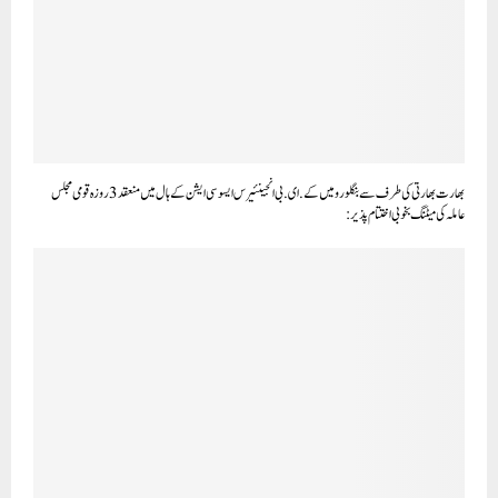
بھارت بھارتی کی طرف سے بنگلورو میں کے .ای. بی انجینئیرس ایسو سی ایشن کے ہال میں منعقد 3 روزہ قومی مجلس
عاملہ کی میٹنگ بخوبی اختتام پذیر: