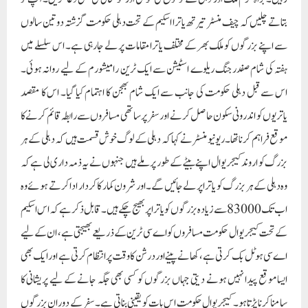
بتاتے چلیں کہ چیف منسٹر تیرتھ یاترا اسکیم کے تحت دہلی حکومت گزشتہ دو تین سالوں
سے اپنے بزرگوں کو ملک بھر کے مختلف یاترا مقامات پر لے جا رہی ہے۔ اس سلسلے میں
ہفتہ کی شام صفدرجنگ ریلوے اسٹیشن سے ایک ٹرین رامیشورم کے لیے روانہ ہوئی۔
اس سے قبل دہلی حکومت کی جانب سے ایک شام بھجن کا اہتمام کیا گیا۔ اس کا مقصد
یاتریوں کو اندرونی سکون حاصل کرنے اور سفر پر ساتھی مسافروں سے رابطہ قائم کرنے کا
موقع فراہم کرنا تھا۔ریونیو منسٹر نے کہا کہ دہلی کے لوگ خوش قسمت ہیں کہ دہلی کے ہر
بزرگ کو اروند کیجریوال اپنے بیٹے کے طور پر ملے ہیں جنہوں نے یہ ذمہ داری لی ہے کہ
وہ دہلی کے ہر بزرگ کو یاترا پر لے جائیں گے۔ اور شرون کمار کا کردار ادا کرتے ہوئے وہ
اب تک 83000 سے زیادہ بزرگوں کو یاترا پر بھیج چکے ہیں۔ قابل ذکر ہے کہ اس اسکیم
کے تحت کیجریوال حکومت مسافروں کو اے سی ٹرین کے ذریعے بھیجتی ہے، ان کے لیے
اے سی ہوٹل بک کرتی ہے، کھانے پینے اور درشن کا وقت پر انتظام کرتی ہے اور ایک بھی
ایسا موقع پیدا نہیں ہونے دیتی جہاں بزرگوں کو کسی بھی جگہ جانے کے لیے پریشانی کا
سامنا کرنا پڑتا ہو۔ کیجریوال حکومت اس بات کو یقینی بناتی ہے۔سفر کے دوران بزرگوں