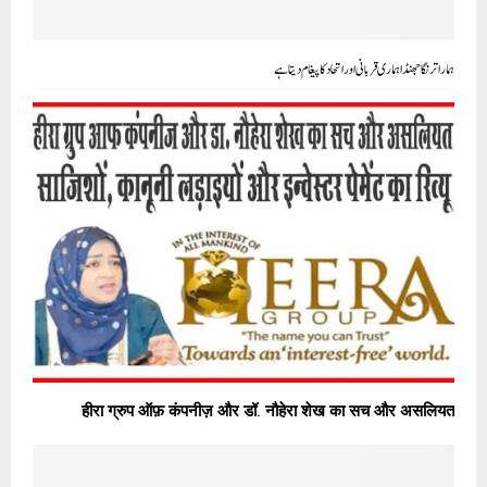
ہمارا ترنگا جھنڈا ہماری قربانی اور اتحاد کا پیغام دیتا ہے
हीरा ग्रुप ऑफ़ कंपनीज़ और डॉ. नौहेरा शेख का सच और असलियत