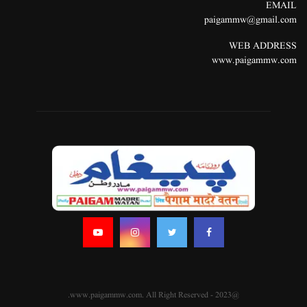
EMAIL
paigammw@gmail.com
WEB ADDRESS
www.paigammw.com
@2023 - www.paigammw.com. All Right Reserved.