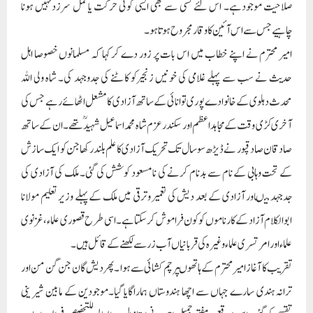
صلاحیت موجودہے۔ اس لئے کسی سے بھی ایسی کوئی حرکت یاعمل سرزدنہیں ہونا
چاہیے جس سے اس آئین کا وقار مجروح ہوتاہو۔
امیر محترم نے اپنے خطاب میں اس بات پر زور دے کر کہا کہ مسلمانوں خصوصا اہل
حدیث نے سب سے پہلے غلامی کی خونیں زنجیرکو کاٹنے کی جدوجہد کی۔ شاہ ولی اللہ
محدث دہلوی کے خانوادے پوری توانائی کے ساتھ آزادی کا مشعل اٹھائے رہے جس کی
آخری کڑی وقت کے مجاہداعظم اور سکندر عزم شاہ محمداسماعیل شہید ؒتھے ۔ان کے ساتھ
صادقان صادقپور نے ڈیڑھ سو سال تک تحریک آزادی کا علم بلند رکھاجن کو ایک سازش
کے تحت وہابی کے نام سے بدنام کرنے کی نامسعود کوشش کی گئی۔ ملک کی آزادی کی
جدجہد میںاور آزادی کے بعد دیش کی تعمیر وترقی میں ملک کے پہلے وزیر تعلیم مولانا
ابوالکلام آزاد کے کارناموں کو کون فراموش کرسکتاہے۔ اسی طرح قصوری علماء، غزنوی
علماء اور امرتسری علماء وغیرہ کی قربانیاں آب زر سے لکھنے کے قائل ہیں۔
تقریب کا آغاز امیر محترم کے ہاتھوںپرچم کشائی سے ہوا ۔پھر دیش گان جن گن من اور
ترانہ ہندی سارے جہاں سے اچھا ہندوستاں ہماراگایا گیا۔موجودین کے مابین شیرینی