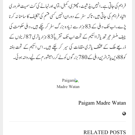
فراہم کی جاتی ہے۔انہیں بیڈ شیٹ، چھتری، کمبل، تولیہ اور نہانے کی کٹ سمیت ضروری
اشیاء فراہم کی جاتی ہیں، تاکہ سفر کے دوران انہیں کسی قسم کی تکلیف کا سامنا نہ کرنا
پڑے۔اب تک دہلی کے 83 ہزار سے زیادہ بزرگ سفر کر چکے ہیں۔دہلی حکومت کی
چیف منسٹر تیرتھ یاترا اسکیم کے تحت اب تک تقریباً 83 ہزار یاتری 87 ٹرینوں کے
ذریعے ملک کے مختلف یاتری مقامات کی سیر کر چکے ہیں۔ اس اسکیم کے تحت ہفتہ
کو 88ویں یاترا ٹرین دہلی کے 780 بزرگوں کو لے کر رامیشورم کے لیے روانہ ہوئی۔
Paigam Madre Watan
RELATED POSTS