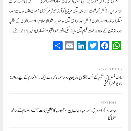
تقسیم کی گئی۔ اس موقع پر مفتی جمیل احمدمدنی استاذ المعہد العالی للتخصص فی الدراسات
الاسلامیہ ، ڈاکٹر محمدشیث ادریس تیمی میڈیا کوآرڈینیٹر مرکزی جمعیت اہل حدیث ہند،
دیگر اساتذہ المعہد العالی ڈاکٹر عبدالواسع تیمی، ماسٹر راشدالاسلام ، المعہد العالی کے طلبہ
اورملازمین کے علاوہ رحمت کلیم تیمی ،ایازتقی، انورعبدالقیوم انصاری وغیرہ موجودتھے۔
S
E
Li
T
Fa
W
ha
m
nk
wi
ce
ha
re
ail
ed
tte
bo
ts
In
r
ok
A
PREVIOUS POST
چیف منسٹر یاترا اسکیم کے تحت 88ویں ٹرین چار دھاموں میں سے ایک رامیشورم کے لیے روانہ:
pp
ریونیو منسٹر آتشی
NEXT POST
جامعہ ابوبکر الصدیق الاسلامیہ، بہار میںیوم جمہوریہ کا جشن نہایت تزک و احتشام کے ساتھ
منایاگیا