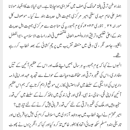
ہمارا وطن ترقی یافتہ ممالک کی صفٖ میں کھڑا ہی ہواچاہتا ہے۔ ان خیالات کا اظہار مولانا
اصغرعلی امام مہدی سلفی امیر مرکزی جمعیت اہل حدیث ہند نے کیا ۔ موصوف کل
مورخہ ۲۶؍جنوری ۲۰۲۴ء کو یوم جمہوریہ کی مناسبت سے مرکزی جمعیت اہل حدیث
ہند کے اعلیٰ تعلیمی وتربیتی ادارہ المعہد العالی للتخصص فی الدراسات الاسلامیہ، ابوالفضل
انکلیو، جامعہ نگر ،نئی دہلی میں منعقد تقریب میں پرچم کشائی کے بعد خطاب کررہے
تھے۔
انہوں نے کہا کہ یوم جمہوریہ ہرسال ہمیں اپنے ملک اور اس کے عظیم آئین کے تئیں
وفاداری ، اس کی تعمیر وترقی اور حفاظت وصیانت کے حوالے سے تجدید عہد اور اپنی ذمہ
داریوں کی ادائیگی کے سلسلے میں خوداحتسابی کا زریں موقع فراہم کرتاہے کہ ہم اس عظیم
آئین کو اپنی نجی، سماجی، مذہبی، قومی اورملی زندگی میں نافذ کرنے کے سلسلے میں کس قدر
سنجیدہ ہیں اور ملک کی تعمیر وترقی کے لئے کس قدر قربانی پیش کرنے کے لئے تیارہیں؟
امیر محترم نے اپنے خطاب میں جدوجہد آزادی میں اسلاف کرام کی بیش بہا قربانیوں اور
تاریخی ہندومسلم سکھ عیسائی اتحادکا بطور خاص تذکرہ کیا اور کہا کہ انگریزوں نے پھوٹ