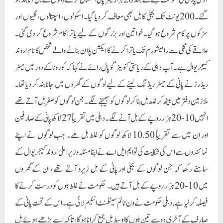
آدمی پارٹی کی حکومت بننے کے بعد 20 ہزار لیٹر پانی استعمال کرنے والوں کے بل آنا بند ہو
گئے۔200 یونٹ تک بجلی کا بل بھی معاف کر دیا گیا۔ اسکولوں، اسپتالوں، گلیوں اور
سڑکوں پر کام شروع ہو گیا۔ خواتین اور بزرگوں کے لیے یاترا کام شروع کر دی گئی۔
علاقے کی گلی سے رامیشورم تک یاترا کرنے کا ایکشن پلان بنانے والے شخص کا نام اروند
کیجریوال ہے۔آپ دہلی کے ریاستی کنوینر گوپال رائے نے کہا کہ کورونا کے دور میں میٹر
ریڈرز نے پانی کے میٹر ریڈنگ لینے کے لیے لوگوں کے گھروں میں جانا بند کر دیا تھا۔
ملازمین دفتر میں بیٹھ کر غلط بل بنا کر لوگوں کو بھیجنے لگے۔ جن لوگوں کو صفر بل آتے تھے
انہیں 10-20 ہزار روپے کے بل آنے لگے۔ دہلی میں تقریباً 27 لاکھ پانی کے صارفین
اور ان میں سے تقریباً 10.50 لاکھ لوگوں کو غلط بل ملے۔ جب لوگوں نے اپنے
نمائندوں سے اس کی شکایت کی تو ایم ایل اے نے اپنا مسئلہ وزیر اعلی اروند کیجریوال کے
سامنے رکھا کہ جن لوگوں کے بجلی اور پانی کے بل زیرو آتے تھے، ان کے گھروں
میں 10-20 ہزار روپے کے بل آتے ہیں۔ حکومت نے غلط بلوں کو درست کرنے کا
فیصلہ کرلیا ہے. دہلی حکومت نے ون ٹائم سیٹلمنٹ اسکیم لائی ہے۔ اس کے تحت پانی کے
صارف کے آخری دو سے تین بلوں کا اوسط بل جمع کرانا ہوگا، تاکہ اسے بڑھے ہوئے بل