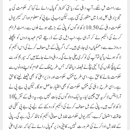
سے راحت مل سکے۔آپ دہلی کے ریاستی کنوینر گوپال رائے نے کہا کہ حکومت کی یہ
تجویز دہلی جل بورڈ میں منظور کی گئی ہے۔ لیکن جب بی جے پی کو معلوم ہوا کہ کیجریوال
حکومت دہلی کے 10.50 لاکھ لوگوں کو پانی کے بڑھے ہوئے بلوں سے راحت فراہم
کرنے کی اسکیم لے کر آرہی ہے، اب ایل جی کے ذریعے تمام عہدیداروں کو پچھلے
دروازے سے دھمکیاں دی جارہی ہیں۔کہ اگر پانی کے بل معاف کرنے کی اس اسکیم کو
لاگو ہونے دیا گیا تو آپ کی نوکری چلی جائے گی۔ دہلی والے جانتے ہیں کہ سپریم کورٹ
کے پانچ ججوں کی آئینی بنچ نے فیصلہ دیا تھا کہ جس طرح ملک کے عوام کو اپنے ووٹوں سے
حکومت بنانے کا حق ہے، اسی طرح منتخب حکومت اور وزیر اعلیٰ کو بھی فیصلے لینے کا حق
ہے۔ اسی طرح. دہلی کی منتخب حکومت کو بھی اختیار حاصل ہوگا۔ لیکن بی جے پی نے
آرڈیننس لا کر یہ حق چھین لیا۔ یہ ایک دو لوگوں کی بات نہیں ہے۔ یہ دہلی کے تقریباً 10
لاکھ لوگ ہیں۔ پانی کے بل معاف کرنے کی اسکیم کو روکنے کے لیے بی جے پی کتنی ہی
طاقت استعمال کرے، کیجریوال حکومت غلط بل معافی اسکیم کو نافذ کرتی رہے گی۔ پانی
کے غلط بل ادا کرنے کی ضرورت نہیں۔ کابینی وزیر گوپال رائے نے کہا کہ ہماری اعلیٰ