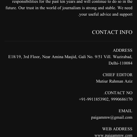
responsibilities for the past ten years and will continue to do so in the
future. Our trust in the world of journalism is strong and stable. We need
your useful advice and support.
CONTACT INFO
ADDRESS
E18/19, 3rd Floor, Near Amina Masjid, Gali No. 9/51 Vill. Wazirabad,
Delhi-110084
CHIEF EDITOR
Mutiur Rahman Aziz
CONTACT NO.
91-9911853902+
,
9990686170
EMAIL
paigammw@gmail.com
WEB ADDRESS
www.paigammw.com