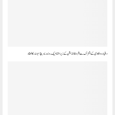
دہلی اردو اکادمی کے اشتراک سے اقراء فاؤنڈیشن کے زیر اہتمام یک روزہ ریسرچ سیمنار کا انعقاد