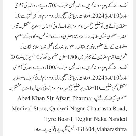
تک دئے گئے پتہ پر روانہ کریں۔داخلہ فیس صرف-/70 روپئے اور داخلہ کی آخری
تاریخ 10 / مارچ 2024۔انعامات: ریاستی سطح پر اول دوم سوم اورکسی ضلع سے 10
مضامین آتے ہیں تو ضلع سطح اول دوم سوم انعامات ٹروفی/میڈل+سند پر مشتمل۔تیسرا
حصّہ – مضمون نویسی مقابلہ برائے اساتذہعصری ادارے، اسکولس اور کالجز کے معلم و
معلمات کے لئے مضمون نویسی مقابلہ۔عنوان: تدریسی عمل میں اسلامی نکات کی
شمولیت (تمام مضامین کے تناظر میں)150 سطر پر مضمون لکھ کر 10 / اپریل 2024
تک دئے گئے پتہ پر روانہ کریں۔داخلہ فیس صرف-/100 روپئے۔ داخلہ کی آخری
تاریخ 10 / مارچ 2024۔انعامات: ریاستی سطح پر اول دوم سوم ٹروفی/میڈل+سند پر
مشتمل کسی ضلع سے 10 مضامین پر ضلع سطح اول دوم سوم ٹروفی/میڈل+سند پر مشتمل۔
مضمون بھیجنے کے لئے پتہ:Abed Khan Sir Afsari Pharma
Medical Store, Qudwai Nagar Chaurasta Road,
Tyre Board, Deglur Naka Nanded
431604,Maharashtra فیس گگل پے یا فون پے سے ادا