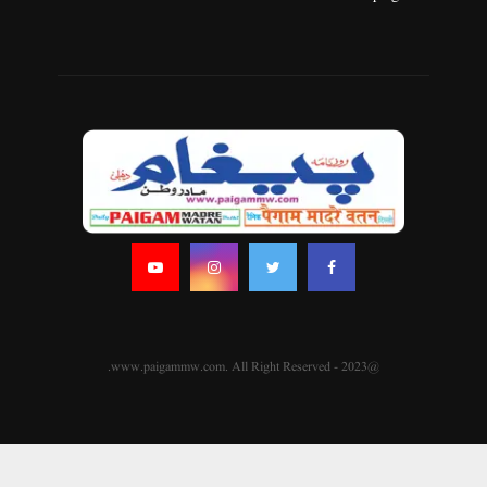
@2023 - www.paigammw.com. All Right Reserved.