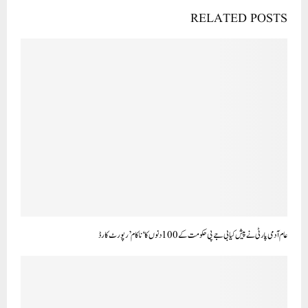
RELATED POSTS
عام آدمی پارٹی نے پیش کیا بی جے پی حکومت کے 100 دنوں کا ‘ناکام’ رپورٹ کارڈ