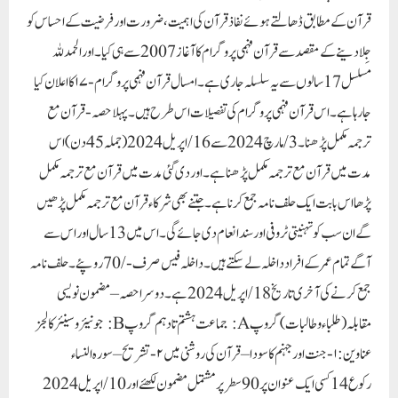
قرآن کے مطابق ڈھالتے ہوئے نفاذ قرآن کی اہمیت، ضرورت اور فرضیت کے احساس کو
جِلا دینے کے مقصد سے قرآن فہمی پروگرام کا آغاز 2007 سے ہی کیا۔ اور الحمدللہ
مسلسل 17 سالوں سے یہ سلسلہ جاری ہے۔امسال قرآن فہمی پروگرام-۱۷ کا اعلان کیا
جارہا ہے۔اس قرآن فہمی پروگرام کی تفصیلات اس طرح ہیں۔پہلا حصہ- قرآن مع
ترجمہ مکمل پڑھنا۔ 3 / مارچ 2024 سے 16 / اپریل 2024 (جملہ 45 دن) اس
مدت میں قرآن مع ترجمہ مکمل پڑھنا ہے۔ اور دی گئی مدت میں قرآن مع ترجمہ مکمل
پڑھا اس بابت ایک حلف نامہ جمع کرنا ہے۔ جتنے بھی شرکاء قرآن مع ترجمہ مکمل پڑھیں
گے ان سب کو تہنیتی ٹروفی اور سند انعام دی جائے گی۔ اس میں 13 سال اور اس سے
آگے تمام عمر کے افراد داخلہ لے سکتے ہیں۔داخلہ فیس صرف -/70 روپئے ۔ حلف نامہ
جمع کرنے کی آخری تاریخ 18 / اپریل 2024 ہے۔دوسرا حصہ – مضمون نویسی
مقابلہ(طلباءوطالبات)گروپ A: جماعت ہشتم تا دہم گروپ B: جونیئر و سینئر کالجز
عناوین: ۱- جنت اور جہنم کا سودا – قرآن کی روشنی میں۲- تشریح – سورہ النساء
رکوع 14کسی ایک عنوان پر 90 سطر پر مشتمل مضمون لکھئے اور 10 / اپریل 2024