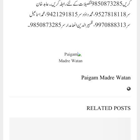
کریں 9850873285 تفصیلات کے لئے رابطہ کریں۔عابد خان
سر 9527818118، محمد داؤد سر 9421291815، محمد اسماعیل
سر 9970888313، ظہیرالدین انعامدار سر 9850873285۔
Paigam Madre Watan
RELATED POSTS