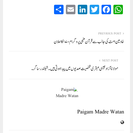
S
E
Li
T
Fa
W
ha
m
nk
wi
ce
ha
re
ail
ed
tte
bo
ts
In
r
ok
A
PREVIOUS POST
خادمین امت کی جانب سے قرآن فہمی پروگرام-۱۷ کا اعلان
pp
NEXT POST
مولانا آزاد جیسی عبقری شخصیت صدیوں میں پیدا ہوتی ہیں ۔ شیلندر ساگر ۔
Paigam Madre Watan