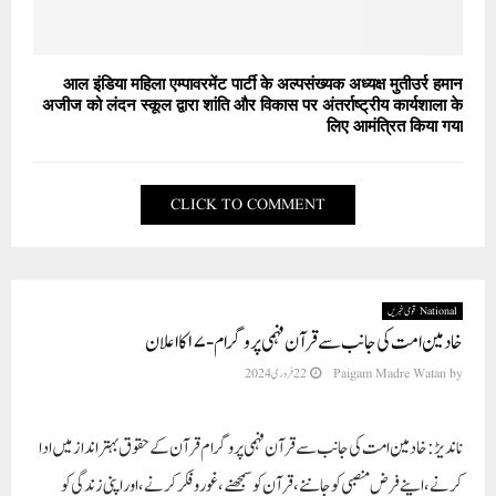
आल इंडिया महिला एम्पावरमेंट पार्टी के अल्पसंख्यक अध्यक्ष मुतीउर्र हमान
अजीज को लंदन स्कूल द्वारा शांति और विकास पर अंतर्राष्ट्रीय कार्यशाला के
लिए आमंत्रित किया गया
CLICK TO COMMENT
National قومی خبریں
خادمین امت کی جانب سے قرآن فہمی پروگرام-۱۷ کا اعلان
by
Paigam Madre Watan
22 فروری 2024
ناندیڑ:خادمین امت کی جانب سے قرآن فہمی پروگرام قرآن کے حقوق بہتر انداز میں ادا
کرنے، اپنے فرض منصبی کو جاننے، قرآن کو سمجھنے ، غور و فکر کرنے، اوراپنی زندگی کو