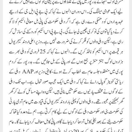
مشرقی لوک سبھا کے بدر پور میں پانی کے غلط بلوں سے پریشان لوگوں سے اپیل کرنے کے
لیے ایک عوامی میٹنگ کی۔ اس دوران انہوں نے کہا کہ بی جے پی ایل جی کے ذریعے
عہدیداروں کو دھمکی دے رہی ہے کہ اگر دہلی حکومت کی پانی بل معافی اسکیم کو لاگو
کرنے دیا گیا تو ان کی نوکری چھین لی جائے گی۔ بی جے پی اس اسکیم کو روکنے کی سازش کر
رہی ہے، لیکن دہلی والوں کو فکر کرنے کی ضرورت نہیں ہے۔ وزیر اعلی اروند کیجریوال
ہر قیمت پر اس اسکیم کو نافذ کریں گے۔ انہوں نے کہا کہ 25 فروری کو دہلی بھر سے
ہزاروں لوگ جنتر منتر پر جمع ہوں گے اور پانی کے بل جلائیں گے۔ بدر پور کے کردم
پوری میں منعقدہ جلسہ عام سے خطاب کرتے ہوئے، کابینی وزیر اور AAP دہلی کے
ریاستی کنوینر گوپال رائے نے کہا کہ دہلی میں ایک عجیب صورتحال ہے۔ اب تک دہلی
کے لوگوں نے مختلف پارٹیوں سے حکومتیں بنائی ہیں، لیکن وہ اپنے مسائل کو لے کر گھر
گھر بھٹکنے پر مجبور تھے۔ دہلی والوں کو پہلی بار اروند کیجریوال کی قیادت میں عام آدمی پارٹی
کی حکومت بنی اور حکومت دہلی کے لوگوں کے لیے کام کرتی ہے۔ ہم نے وعدہ کیا تھا کہ
حکومت بننے کے بعد بجلی کا بل آدھا کر دیا جائے گا اور پانی کا بل معاف کر دیا جائے گا۔ عام