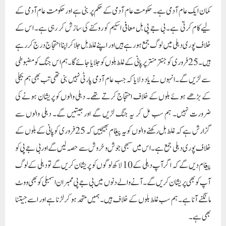
کمان ایک عام آدمی ہے۔ حکومت عام آدمی کے حکم پر بنی ہے اور حکومت عام آدمی کے
لیے کام کرتی ہے۔ بی جے پی بل معافی اسکیم کو روکنے کی سازش کر رہی ہے۔ اس کے
خلاف پوری دہلی میں لوگ جمع ہو رہے ہیں اور اپنے غلط بل جلا کر اپنا احتجاج درج کر رہے
ہیں۔ 25 فروری کوجنتر منتر پر پانی کے غلط بلوں کو جلایا جائے گا۔ ہم اس جنگ کو مضبوطی
سے لڑیں گے۔انہوں نے یاد دلایا کہ جب عام آدمی پارٹی نہیں بنی تھی تب بھی ہم بجلی
کے بڑھے ہوئے بلوں کے خلاف احتجاج کرتے تھے۔ دہلی والوں کو پریشان ہونے کی
ضرورت نہیں۔ ہم سب مل کر یہ جنگ لڑیں گے اور جیتیں گے۔ دہلی والوں سے
گزارش ہے کہ غلط بل رکھنے والوں کو یہ پیغام بھیجیں کہ 25 فروری کوپانی کے بلوں کے
خلاف پوری دہلی جمع ہے۔ اس میں سبھی جوش و خروش سے حصہ لیں گے اور بی جے پی کو
پیغام دیں گے کہ اگر آپ دہلی کے 10 لاکھ لوگوں کو پریشان کریں گے تو دہلی کے لوگ
آپ کو بھی پریشان کریں گے۔ آنے والے دنوں میں بی جے پی ممبران اسمبلی کو بھی ووٹ
مانگنے آنا ہے۔ ہم سب غلط بلوں کے خلاف ہیں۔ہمیں متحد ہو کر لڑنا ہے اور اسے جیتنا
بھی ہے۔