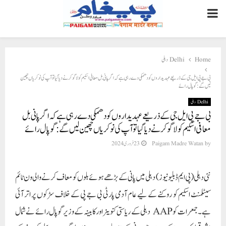
PRIMARY
MENU
Home
Delhi دہلی
بی جے پی ایل جی کے ذریعے عہدیداروں کو دھمکی دے رہی ہے کہ اگر پانی بل معافی اسکیم کو لاگو کرنے دیا گیا تو آپ کی نوکریاں چھین
لیں گے: گوپال رائے
Delhi دہلی
بی جے پی ایل جی کے ذریعے عہدیداروں کو دھمکی دے رہی ہے کہ اگر پانی بل
معافی اسکیم کو لاگو کرنے دیا گیا تو آپ کی نوکریاں چھین لیں گے: گوپال رائے
by
Paigam Madre Watan
23 فروری 2024
نئی دہلی(پی ایم ڈبلیو نیوز) دہلی میں پانی کے بڑھے ہوئے بلوں کو معاف کرنے والی ون ٹائم
سیٹلمنٹ اسکیم کو روکنے کے لیے عام آدمی پارٹی بی جے پی کے خلاف سڑکوں پر اتر آئی
ہے۔ جمعرات کو AAP دہلی کے ریاستی کنوینر اور کابینہ کے وزیر گوپال رائے نے شمال