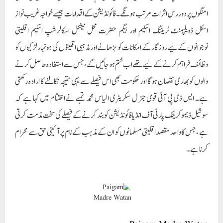
امنگوں پر دور رس اثرات مرتب ہونگے۔ فائونڈیشن کے اقدامات جیسے خواجہ غریب نواز
اسکل ڈویلپمنٹ ٹریننگ اسکیم اور بیگم حضرت محل نیشنل اسکالرشپ اسکیم اقلیتی
نوجوانوں کے لیے روزگار کے امکانات کو بڑھانے اور مذہبی اقلیتوں کی ہونہار لڑکیوں کو
وظائف فراہم کرنے کے لیے تھے اب ختم ہوجائیں گے، جس سے استفادہ حاصل کرنے
والوں کو بھاری نقصان ہوگا اور حکومت بھی اس فیصلے سے یہی نتیجہ نکالنے کا ارادہ رکھتی
ہے۔ ایس ڈی پی آئی قومی جنر ل سکریٹری الیاس محمد تمبے نے اختتام میں کہا ہے کہ
سوشیل ڈیموکریٹک پارٹی آف انڈیا فائونڈیشن کو بند کرنے کے فیصلے کی سخت مذمت کرتی
ہے ، جس کا واحد مقصد اقلیتی مسلمانوں کو ان کے مذہب کے نام پر آئینی حق سے محرام
کرنا ہے۔