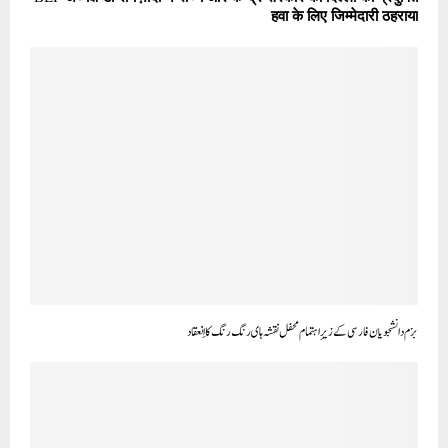
हवा के लिए जिम्मेदारी ठहराया
بزم دانشجویان فارسی کے زیرِ اہتمام محفل نقشہ ہای رنگ رنگ کا اِنعقاد