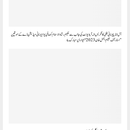
آل انڈیا یونانی طبی کانگریس الہ آباد یونٹ کی جانب سے حکیم رشاد الاسلام کو عالمی یوم یونانی میڈیشن ڈے کے موقع پر
’’اسٹار آف حکیم اجمل خان 2023‘‘ ایوارڈ پر مبارک باد