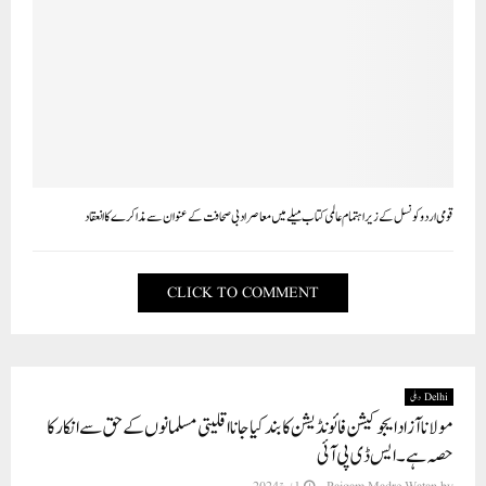
قومی اردو کونسل کے زیر اہتمام عالمی کتاب میلے میں معاصر ادبی صحافت کے عنوان سے مذاکرے کا انعقاد
CLICK TO COMMENT
Delhi دہلی
مولانا آزاد ایجوکیشن فائونڈیشن کا بند کیا جانا اقلیتی مسلمانوں کے حق سے انکار کا
حصہ ہے۔ ایس ڈی پی آئی