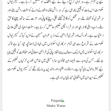
لیے پرعزم ہے۔ہر کوئی ترجیح دینے کے لیے انتھک کوششیں کر رہا ہے۔ کیجریوال
حکومت اس بات کو یقینی بنا رہی ہے کہ ہر راشن فائدہ اٹھانے والے کو مفت راشن ملے اور
ہر شہری کو تحفظ ملے، ہر شخص کو 24 گھنٹے بجلی، پینے کا پانی اور عزت کے ساتھ جینے کا حق
ملے۔ اب دہلی کا ہر بچہ اور ہر فرد اچھی تعلیم حاصل کر رہا ہے۔مفت معیاری طبی علاج
دستیاب ہے۔خوراک اور شہری فراہمی کے وزیر عمران حسین نے مزید کہا کہ کیجریوال
حکومت نے شروع سے ہی تمام سرکاری اسکولوں میں بنیادی ڈھانچہ تیار کیا ہے تاکہ
سرکاری اسکولوں میں ڈیسک، صاف بیت الخلا، پانی کی فراہمی، صفائی اور حفاظت کو یقینی بنایا
جاسکے۔ جس کی وجہ سے بلیماران قانون ساز اسمبلی میں خاص طور پر لڑکیاں تعلیم کے
لیے بہتر ماحول بنایا گیا ہے۔ اساتذہ، طلباء اور والدین یہ ماننے لگے کہ کیجریوال حکومت
تعلیم کے میدان میں انقلابی تبدیلیاں لا رہی ہے۔