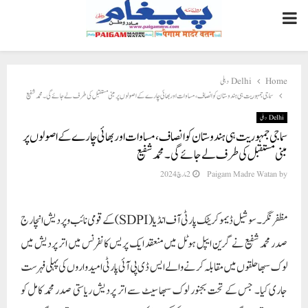
PRIMARY
MENU
Home
Delhi دہلی
سماجی جمہوریت ہی ہندوستان کو انصاف، مساوات اور بھائی چارے کے اصولوں پر مبنی مستقبل کی طرف لے جائے گی۔ محمد شفیع
Delhi دہلی
سماجی جمہوریت ہی ہندوستان کو انصاف، مساوات اور بھائی چارے کے اصولوں پر
مبنی مستقبل کی طرف لے جائے گی۔ محمد شفیع
by
Paigam Madre Watan
2 مارچ 2024
مظفر نگر۔سوشیل ڈیموکریٹک پارٹی آف انڈیا (SDPI) کے قومی نائب و پردیش انچارج
صدر محمد شفیع نے گرین ایپل ہوٹل میں منعقد ایک پریس کانفرنس میں اتر پردیش میں
لوک سبھا حلقوں میں مقابلہ کرنے والے ایس ڈی پی آئی پارٹی امیدواروں کی پہلی فہرست
جاری کیا۔ جس کے تحت بجنور لوک سبھا سیٹ سے اتر پردیش ریاستی صدر محمد کامل کو