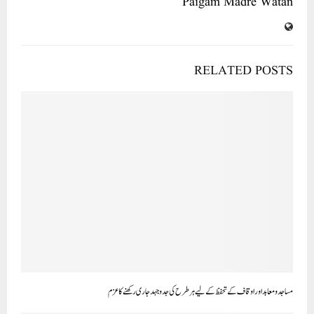
Paigam Madre Watan
RELATED POSTS
مساجدو معابد اور اوقاف کے تحفظ کے لیے ہر طرح کی جد وجہدجاری رکھنے کا عزم