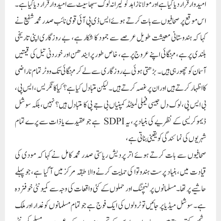
امیدوار قرار دیا گیا ہے اورمولانا زاہد کو کیرانہ لوک سبھا سیٹ سے امیدوار قرار دیا گیا ہے۔
اس موقع پر صحافیوں سے بات کرتے ہوئے ایس ڈی پی آئی قومی نائب صدر محمد شفیع نے
کہا کہ ہندوستانی معیشت طویل عرصے سے جمود کا شکار ہے، بے روزگاری اپنی تاریخی
بلندی پر ہے، مہنگائی اپنے عروج پرہے، خاص طور پر ایندھن اور خوردنی تیل کی قیمتیں
آسمان کو چھو رہی ہیں۔ بڑھتی ہوئی بے روزگاری سے لے کر مہنگائی تک ووٹر تمام ناراضی
کا اظہار کرتے ہیں اور ان پر غصہ کرتے ہیں۔ لیکن متبادل کیا ہے؟ کیا کانگریس، ایس پی،
بی ایس پی، لوک دل جیسی فیملی لمیٹڈ کمپنیاں بی جے پی کا متبادل ہیں؟ نہیں، بلکہ سوشل
ڈیموکریسی کے نظریے کی بنیاد پر، یہ SDPI ہے جو عقیدے یا ذات سے پرے تمام
شہریوں کی نمائندگی کو یقینی بناتی ہے،
صحافیوں سے بات کرتے ہوئے اتر پردیش ریاستی صدر محمد کامل نے کہا کہ مودی کی
قیادت میں، بنیاد پرست ہندوتوا کی حمایت کرنے والا طبقہ مرکز میں آ گیا ہے، جو پہلے
حاشیے پر تھا۔ مسلمانوں پر لنچنگ اور حملوں کے کئی واقعات کی وجہ سے کمیونٹی خوفزدہ
ہے۔ سوشل میڈیا پر جائیں تو ٹرولوں کی ایک فوج ہے جو تمام مسلمانوں کو غدار اور ملک