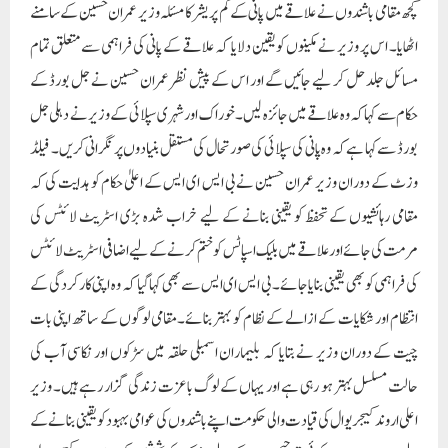
کچھ مقامی باشندوں نے علاقے میں پانی کے کم پریشر کا مسئلہ وزیر عمران حسین کے سامنے
اٹھایا۔ اس پر وزیر نے مکینوں کو یقین دلایا کہ علاقے کے پانی کی فراہمی سے متعلق تمام
مسائل جلد حل کر لیے جائیں گے اور اس کے پیش نظر عمران حسین نے جل بورڈ کے
حکام سے کہا کہ وہ علاقے میں جائزہ لیں۔ خوراک اور شہری سپلائی کے وزیر نے دہلی جل
بورڈ سے کہا ہے کہ وہ پانی کی سپلائی کی صورتحال کی مستقل بنیادوں پر نگرانی کریں۔ فیلڈ
وزٹ کے دوران وزیر عمران حسین نے بی ایس ای ایس کے اعلیٰ حکام کو ہدایت کی کہ
مقامی رہائشیوں کے تحفظ کو یقینی بنانے کے لیے خراب شدہ بڑی اسٹریٹ لائٹس کی
مرمت کی جائے اور علاقے میں بلیک اسپاٹس کو ختم کرنے کے لیے اضافی اسٹریٹ لائٹس
کی فراہمی کو بھی یقینی بنایا جائے۔ بی ایس ای ایس سے بھی کہا گیا کہ وہ اپنی کارکردگی کے
انتظام اور شکایات کے ازالے کے نظام کو بہتر بنائے۔مقامی لوگوں کے ساتھ اپنی بات
چیت کے دوران وزیر نے بتایا کہ بلیماران اسمبلی حلقہ میں سڑکوں اور نکاسی آب کی
حالت مسلسل بہتر ہو رہی ہے اور یہاں کے لوگ باعزت زندگی گزار رہے ہیں۔ وزیر
اعلی اروند کیجریوال کی قیادت والی حکومت اپنے باشندوں کی عوامی بہبود کو یقینی بنانے کے