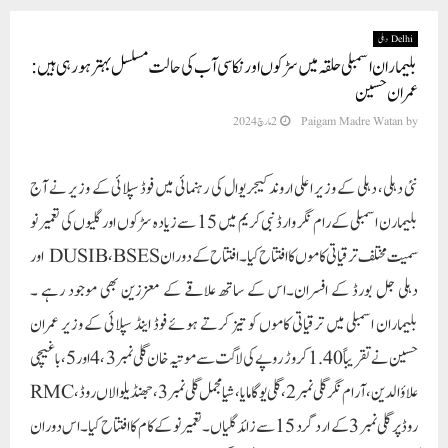
Delhi دہلی
بلیماران اسمبلی حلقہ میں سڑکوں اور نکاسی آب کی حالت مسلسل بہتر ہو رہی ہیں :
عمران حسین
by
Paigam Madre Watan
2 مارچ 2024
نئی دہلی، دہلی کے وزیر اعلی اروند کیجریوال کی رہنمائی میں فوڈ سپلائی کے وزیر نے آج
بلیمارن اسمبلی کے رام نگر وارڈ نبی کریم میں 15 سے زیادہ سڑکوں اور گلیوں کی تعمیر نو
سمیت مختلف ترقیاتی کاموں کا افتتاح کیا۔ افتتاح کے دوران DUSIB، BSES اور
دہلی جل بورڈ کے افسران۔اس کے ساتھ علاقے کے معززین بھی موجود رہے ۔
بلیماران اسمبلی میں ترقیاتی کاموں کو تیز کرتے ہوئے فوڈ اینڈ سپلائی کے وزیر عمران
حسین نے تقریباً 1.40 کروڑ روپے کی لاگت سے موتیہ خان گلی نمبر 3، 4 اور 5، باغیچی
علاؤالدین، آرام نگر گلی نمبر 2، گلی یوگامایا، شیامجمل گلی نمبر 3، جھنڈیلوالاں روڈ، RMC
روڈ پر گلی نمبر 3 کے ارد گرد 15 سے زائد گلیاں۔تعمیر نو کے کام کا افتتاح کیا۔اس دوران