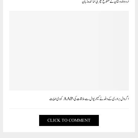
اردو ہندوستان کے متنوع کلچر کی نمائندہ زبان
اگروال برادری کے وفد نے کیجریوال سے ملاقات کی، AAP کو دی حمایت
CLICK TO COMMENT