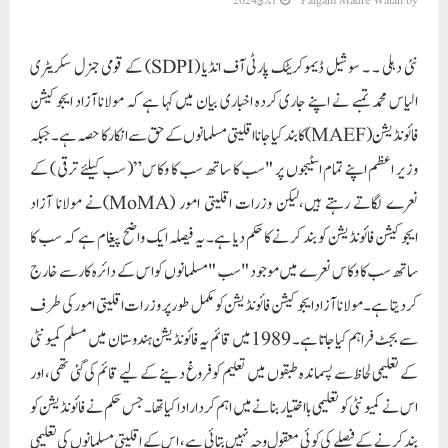
by
Paigam Madre Watan
1 مارچ 2024
نئی دہلی ۔ ۔ سوشیل ڈیموکریٹک پارٹی آف انڈیا (SDPI) کے قومی جنرل سکریٹری
الیاس محمد تمبے نے اپنے جاری کردہ اخباری بیان میں کہا ہے کہ مولانا آزاد ایجوکیشن
فائونڈیشن (MAEF)کا بند کیا جانا اقلیتی مسلمانوں کے حق سے انکار کا حصہ ہے۔ جبکہ
وزیر اعظم اپنے تمام اسٹیجوں پر "سب کا ساتھ سب کا وکاس”( سب کیلئے ترقی ) کے
نعرے لگاتے رہتے ہیں،لیکن وزرات اقلیتی امور (MoMA)نے مولانا آزاد
ایجوکیشن فائونڈیشن کو بند کرنے کا حکم دیا ہے۔ یہ فیصلہ ایک واضح پیغام ہے کہ سب کا
ساتھ سب کا وکاس نعرے میں موجود "سب "مسلمانوں کو اس کے دائرہ کار سے خارج
کردیتا ہے۔ مولانا آزاد ایجوکیشن فائونڈیشن کو مکمل طو رپر وزرات اقلیتی امور کی طرف
سے بجٹ فراہم کیا جاتا ہے۔ 1989میں قائم یہ فائونڈیشن ہندوستان میں مسلم کمیونٹی
کے تعلیمی لحاظ سے پسماندہ طبقوں میں تعلیم کو فروغ دینے کے لیے قائم کی گئی تھی، اور
اس نے کمیونٹی کو تعلیمی با اختیار بنانے میں اہم کردار ادا کیا تھا۔ جس حکم نے فائونڈیشن کو
بند کرنے کے فیصلے کی کوئی معقول وجہ نہیں بتائی ہے ، اس کے اقلیتی مسلمانوں کی تعلیمی