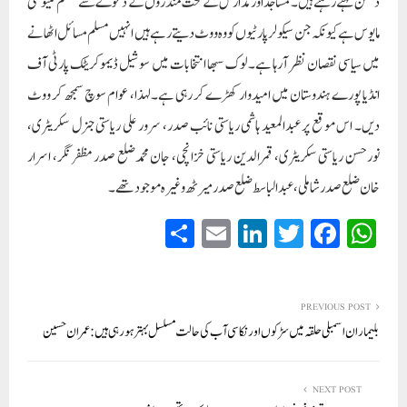
دشمن کہتے رہتے ہیں۔ مساجد اور مدارس کے تحت مندروں کے دعوے سے مسلم کمیونٹی
مایوس ہے کیونکہ جن سیکولر پارٹیوں کو وہ ووٹ دیتے رہے ہیں انہیں مسلم مسائل اٹھانے
میں سیاسی نقصان نظر آرہا ہے۔ لوک سبھا انتخابات میں سوشیل ڈیموکریٹک پارٹی آف
انڈیا پورے ہندوستان میں امیدوار کھڑے کر رہی ہے۔لہذا، عوام سوچ سمجھ کر ووٹ
دیں۔ اس موقع پر عبدالمعید ہاشمی ریاستی نائب صدر، سرور علی ریاستی جنرل سکریٹری،
نورحسن ریاستی سکریٹری، قمرالدین ریاستی خزانچی، جان محمدضلع صدر مظفر نگر، اسرار
خان ضلع صدر شاملی، عبدالباسط ضلع صدر میرٹھ وغیرہ موجود تھے۔
S
E
Li
T
Fa
W
ha
m
nk
wi
ce
ha
re
ail
ed
tte
bo
ts
In
r
ok
A
PREVIOUS POST
بلیماران اسمبلی حلقہ میں سڑکوں اور نکاسی آب کی حالت مسلسل بہتر ہو رہی ہیں : عمران حسین
pp
NEXT POST