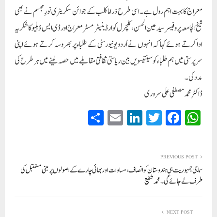
معراج کا بہت اہم رول ہے۔ اسی طرح ڈراما کلب کے جوائن سکریٹری نورِ مجسم نے بھی
شیخ الجامعہ پروفیسر سید عین الحسن، کلچرل کوارڈینیٹر مسٹر معراج اور ڈی ایس ڈبلیو کا شکریہ
ادا کرتے ہوئے کہا کہ انہوں نے اُردو یونیورسٹی کے طلباءپر بھروسہ کرتے ہوئے اپنی
سرپرستی میں ہم طلباءکو سینتیسویں بین ریاستی ثقافتی مقابلے میں حصہ لینے میں ہر طرح کی
مدد کی۔
ڈاکٹر محمد مصطفی علی سروری
S
E
Li
T
Fa
W
ha
m
nk
wi
ce
ha
re
ail
ed
tte
bo
ts
In
r
ok
A
PREVIOUS POST
سماجی جمہوریت ہی ہندوستان کو انصاف، مساوات اور بھائی چارے کے اصولوں پر مبنی مستقبل کی
pp
طرف لے جائے گی۔ محمد شفیع
NEXT POST