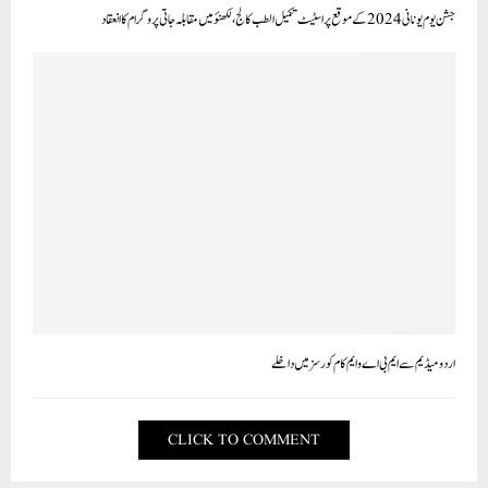
جشن یوم یونانی 2024 کے موقع پراسٹیٹ تکمیل الطب کالج،لکھنؤ میں مقابلہ جاتی پروگرام کا انعقاد
اردو میڈیم سے ایم بی اے و ایم کام کورسز میں داخلے
CLICK TO COMMENT