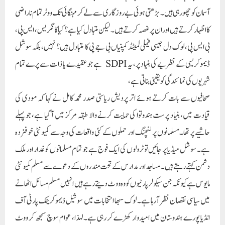
آسمان کو چھو رہی ہیں۔ بڑھتی ہوئی بے روزگاری سے لے کر مہنگائی تک ووٹر تمام ناراضی
کا اظہار کرتے ہیں اور ان پر غصہ کرتے ہیں۔ لیکن متبادل کیا ہے؟ کیا کانگریس، ایس پی،
بی ایس پی، لوک دل جیسی فیملی لمیٹڈ کمپنیاں بی جے پی کا متبادل ہیں؟ نہیں، بلکہ سوشل
ڈیموکریسی کے نظریے کی بنیاد پر، یہ SDPI ہے جو عقیدے یا ذات سے پرے تمام
شہریوں کی نمائندگی کو یقینی بناتی ہے،
صحافیوں سے بات کرتے ہوئے اتر پردیش ریاستی صدر محمد کامل نے کہا کہ مودی کی
قیادت میں، بنیاد پرست ہندوتوا کی حمایت کرنے والا طبقہ مرکز میں آ گیا ہے، جو پہلے
حاشیے پر تھا۔ مسلمانوں پر لنچنگ اور حملوں کے کئی واقعات کی وجہ سے کمیونٹی خوفزدہ
ہے۔ سوشل میڈیا پر جائیں تو ٹرولوں کی ایک فوج ہے جو تمام مسلمانوں کو غدار اور ملک
دشمن کہتے رہتے ہیں۔ مساجد اور مدارس کے تحت مندروں کے دعوے سے مسلم کمیونٹی
مایوس ہے کیونکہ جن سیکولر پارٹیوں کو وہ ووٹ دیتے رہے ہیں انہیں مسلم مسائل اٹھانے
میں سیاسی نقصان نظر آرہا ہے۔ لوک سبھا انتخابات میں سوشیل ڈیموکریٹک پارٹی آف
انڈیا پورے ہندوستان میں امیدوار کھڑے کر رہی ہے۔لہذا، عوام سوچ سمجھ کر ووٹ