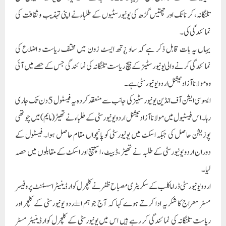
تلنگانہ، کر ناٹک اور چھتیس گڑھ کی یونیورسٹیوں کے طلباءنے اپنی تہذیب و ثقافت کی
نمائندگی کی۔
یہاں یہ بات قابل ذکر ہے کہ ساو ¿تھ ایسٹ زون میں مختلف ریاست و اضلاع کی
نمائندگی کرنے والی یونیورسٹیز کے بیچ ریاست تلنگانہ کی نمائندگی جس کے حصے میں آئی
وہ مولانا آزاد نیشنل اردو یونیورسٹی ہے۔
ایسوسی ایشن آف انڈین یونیورسٹیز کی جانب سے منعقد کردہ یہ فیسٹول 5 دن تک جاری
رہا۔ اس فیسٹیول میں مولانا آزاد نیشنل اردو یونیورسٹی کے طلباءنے تھیٹر (مایم) میں چوتھی
پوزیشن حاصل کی جبکہ اسکٹ میں یونیورسٹی کو پانچواں مقام حاصل ہوا۔ فیسٹول کے
دوران اردو یونیورسٹی کے طلبہ نے تھیٹر ، ڈبیٹ، اسپیچ اور اسکٹ کے مقابلوں میں حصہ
لیا۔
اردو یونیورسٹی ڈراما کلب کے سکریٹری مصباح ظفر نے کلچرل کوارڈینیٹر اسسٹنٹ پروفیسر
مسٹر معراج کا شکریہ ادا کرتے ہوے کہا کہ آج جو ہم ا ±ردو یونیورسٹی کے کلچر اور
ریاست تلنگانہ کی نمائندگی کر رہے ہیں اس میں یونیورسٹی کے کلچرل کوارڈینیٹر مسٹر