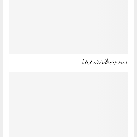
سی ای او ڈاکٹر نوہیرا شیخ کی گرفتاری غیر قانونی