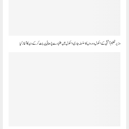
وزیر تعلیم آتشی کے اسکول دوروں کا سلسلہ جاری، اسکول میں طلباء سے پڑھائی پر بات کرکے دن کا آغاز کیا