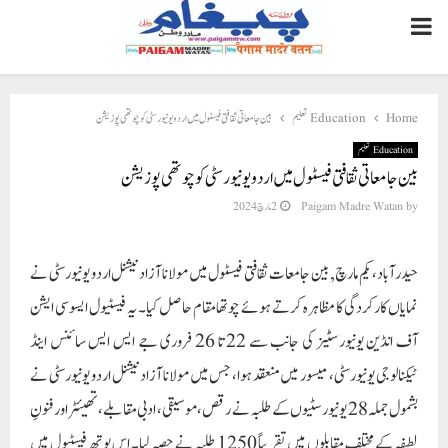
PRIMARY
MENU
Home
Education تعلیم
بین جامعاتی ثقافتی فیسٹول میں اردو یونیورسٹی کو چوتھی پوزیشن
Education تعلیم
بین جامعاتی ثقافتی فیسٹول میں اردو یونیورسٹی کو چوتھی پوزیشن
by
Paigam Madre Watan
2 مارچ 2024
حیدرآباد، یکم مارچ, بین جامعات ثقافتی فیسٹول میں مولانا آزاد نیشنل اردو یونیورسٹی نے
نمایاں کارکردگی کا مظاہرہ کرتے ہوئے چوتھا مقام حاصل کیا۔ یہ فیسٹیول ایسوسی ایشن
آف انڈین یونیورسٹیز کی جانب سے 22 تا 26 فروری جے ایس ایس سائنس اینڈ
ٹیکنالوجی یونیورسٹی، میسور میں منعقد ہوا، جس میں مولانا آزاد نیشنل اردو یونیورسٹی نے
بشمول جملہ 28 یونیورسٹیوں کے طلبہ نے رقص، موسیقی، ادبی مقابلے، تھیئٹر اور فنونِ
لطیفہ کے مختلف مقابلوں میں تقریباً 1250 طلبہ نے حصہ لیا۔ اس یوتھ فیسٹیول میں