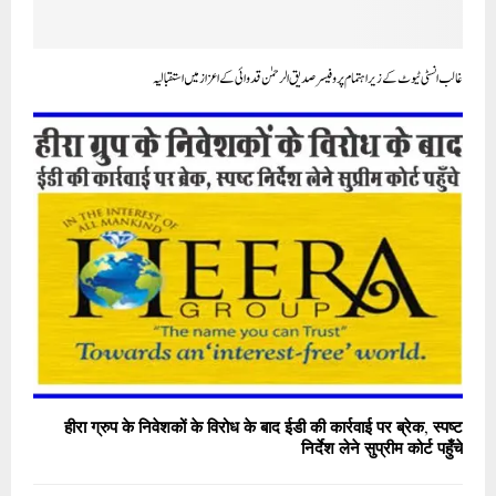
غالب انسٹی ٹیوٹ کے زیر اہتمام پروفیسر صدیق الرحمٰن قدوائی کے اعزاز میں استقبالیہ
हीरा ग्रुप के निवेशकों के विरोध के बाद ईडी की कार्रवाई पर ब्रेक, स्पष्ट
निर्देश लेने सुप्रीम कोर्ट पहुँचे