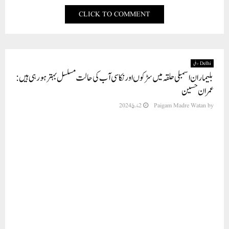
CLICK TO COMMENT
Delhi دہلی
بلیماران اسمبلی حلقہ میں سڑکوں اور نکاسی آب کی حالت مسلسل بہتر ہو رہی ہیں :
عمران حسین
by
Paigam Madre Watan
2 مارچ 2024
نئی دہلی، دہلی کے وزیر اعلی اروند کیجریوال کی رہنمائی میں فوڈ سپلائی کے وزیر نے آج
بلیمارن اسمبلی کے رام نگر وارڈ نبی کریم میں 15 سے زیادہ سڑکوں اور گلیوں کی تعمیر نو
سمیت مختلف ترقیاتی کاموں کا افتتاح کیا۔ افتتاح کے دوران DUSIB، BSES اور
دہلی جل بورڈ کے افسران۔اس کے ساتھ علاقے کے معززین بھی موجود رہے ۔
بلیماران اسمبلی میں ترقیاتی کاموں کو تیز کرتے ہوئے فوڈ اینڈ سپلائی کے وزیر عمران
حسین نے تقریباً 1.40 کروڑ روپے کی لاگت سے موتیہ خان گلی نمبر 3، 4 اور 5، باغیچی