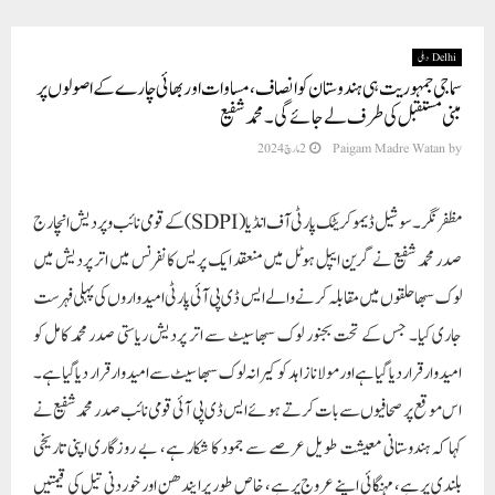
Delhi دہلی
سماجی جمہوریت ہی ہندوستان کو انصاف، مساوات اور بھائی چارے کے اصولوں پر
مبنی مستقبل کی طرف لے جائے گی۔ محمد شفیع
by
Paigam Madre Watan
2 مارچ 2024
مظفر نگر۔سوشیل ڈیموکریٹک پارٹی آف انڈیا (SDPI) کے قومی نائب و پردیش انچارج
صدر محمد شفیع نے گرین ایپل ہوٹل میں منعقد ایک پریس کانفرنس میں اتر پردیش میں
لوک سبھا حلقوں میں مقابلہ کرنے والے ایس ڈی پی آئی پارٹی امیدواروں کی پہلی فہرست
جاری کیا۔ جس کے تحت بجنور لوک سبھا سیٹ سے اتر پردیش ریاستی صدر محمد کامل کو
امیدوار قرار دیا گیا ہے اورمولانا زاہد کو کیرانہ لوک سبھا سیٹ سے امیدوار قرار دیا گیا ہے۔
اس موقع پر صحافیوں سے بات کرتے ہوئے ایس ڈی پی آئی قومی نائب صدر محمد شفیع نے
کہا کہ ہندوستانی معیشت طویل عرصے سے جمود کا شکار ہے، بے روزگاری اپنی تاریخی
بلندی پر ہے، مہنگائی اپنے عروج پرہے، خاص طور پر ایندھن اور خوردنی تیل کی قیمتیں