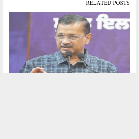
امت شاہ اور ان کی چار انجن والی حکومت کو دہلی کے بچوں کی کوئی فکر نہیں: کیجریوال
این ایس ایس کے ذریعہ طلباء و طالبات سماج کے بنیادی مسائل سے روبرو ہوتے ہیں