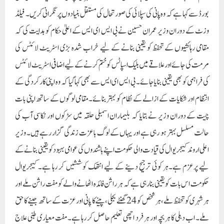
حالت مسلسل بہتر ہو رہی ہے اور یہاں کے لوگ باعزت زندگی گزار رہے ہیں۔ وزیر
اعلی اروند کیجریوال کی قیادت والی حکومت اپنے باشندوں کی عوامی بہبود کو یقینی بنانے کے
لیے پرعزم ہے۔ہر کوئی ترجیح دینے کے لیے انتھک کوششیں کر رہا ہے۔ کیجریوال
حکومت اس بات کو یقینی بنا رہی ہے کہ ہر راشن فائدہ اٹھانے والے کو مفت راشن ملے اور
ہر شہری کو تحفظ ملے، ہر شخص کو 24 گھنٹے بجلی، پینے کا پانی اور عزت کے ساتھ جینے کا حق
ملے۔ اب دہلی کا ہر بچہ اور ہر فرد اچھی تعلیم حاصل کر رہا ہے۔مفت معیاری طبی علاج
دستیاب ہے۔خوراک اور شہری فراہمی کے وزیر عمران حسین نے مزید کہا کہ کیجریوال
حکومت نے شروع سے ہی تمام سرکاری اسکولوں میں بنیادی ڈھانچہ تیار کیا ہے تاکہ
سرکاری اسکولوں میں ڈیسک، صاف بیت الخلا، پانی کی فراہمی، صفائی اور حفاظت کو یقینی بنایا
جاسکے۔ جس کی وجہ سے بلیماران قانون ساز اسمبلی میں خاص طور پر لڑکیاں تعلیم کے
لیے بہتر ماحول بنایا گیا ہے۔ اساتذہ، طلباء اور والدین یہ ماننے لگے کہ کیجریوال حکومت
تعلیم کے میدان میں انقلابی تبدیلیاں لا رہی ہے۔