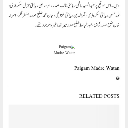
دیں۔ اس موقع پر عبدالمعید ہاشمی ریاستی نائب صدر، سرور علی ریاستی جنرل سکریٹری،
نورحسن ریاستی سکریٹری، قمرالدین ریاستی خزانچی، جان محمدضلع صدر مظفر نگر، اسرار
خان ضلع صدر شاملی، عبدالباسط ضلع صدر میرٹھ وغیرہ موجود تھے۔
Paigam Madre Watan
RELATED POSTS