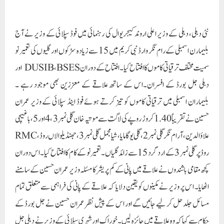
علاؤالدین، آرام نگر گلی نمبر 2، گلی یوگامایا، شیامجمل گلی نمبر 3، جھنڈیلوالاں روڈ، RMC
روڈ پر گلی نمبر 3 کے ارد گرد 15 سے زائد گلیاں۔تعمیر نو کے کام کا افتتاح کیا۔اس دوران
کچھ مقامی باشندوں نے علاقے میں پانی کے کم پریشر کا مسئلہ وزیر عمران حسین کے سامنے
اٹھایا۔ اس پر وزیر نے مکینوں کو یقین دلایا کہ علاقے کے پانی کی فراہمی سے متعلق تمام
مسائل جلد حل کر لیے جائیں گے اور اس کے پیش نظر عمران حسین نے جل بورڈ کے
حکام سے کہا کہ وہ علاقے میں جائزہ لیں۔ خوراک اور شہری سپلائی کے وزیر نے دہلی جل
بورڈ سے کہا ہے کہ وہ پانی کی سپلائی کی صورتحال کی مستقل بنیادوں پر نگرانی کریں۔ فیلڈ
وزٹ کے دوران وزیر عمران حسین نے بی ایس ای ایس کے اعلیٰ حکام کو ہدایت کی کہ
مقامی رہائشیوں کے تحفظ کو یقینی بنانے کے لیے خراب شدہ بڑی اسٹریٹ لائٹس کی
مرمت کی جائے اور علاقے میں بلیک اسپاٹس کو ختم کرنے کے لیے اضافی اسٹریٹ لائٹس
کی فراہمی کو بھی یقینی بنایا جائے۔ بی ایس ای ایس سے بھی کہا گیا کہ وہ اپنی کارکردگی کے
انتظام اور شکایات کے ازالے کے نظام کو بہتر بنائے۔مقامی لوگوں کے ساتھ اپنی بات
چیت کے دوران وزیر نے بتایا کہ بلیماران اسمبلی حلقہ میں سڑکوں اور نکاسی آب کی