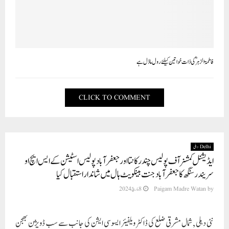
فاطمۃ الزہرؓ کی ذات خواتین کیلئے رول ماڈل ہے
CLICK TO COMMENT
Delhi دہلی
ایڈیشنل کمشنر آف پولیس چندرکانتا اور جعفرآباد پولیس اسٹیشن کے ایس ایچ او
سریندر سنگھ کا جعفرآباد جنت بینکویٹ ہال میں شاندار استقبال کیا
8 مارچ 2024
Paigam Madre Watan
by
نئی دہلی , شمال مشرقی ضلع کی ڈاکٹر ویلفیئر ایسوسی ایشن کی جا نب سے سب ڈویژن بھجن