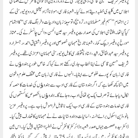
پروفیسر شریف حسین قاسمی، دہلی یونیورسٹی نے دو روزہ بین الاقوامی کانفرنس کے افتتاحی
اجلاس میں کلیدی خطبہ دیتے ہوئے کیا۔ شعبۂ فارسی، مولانا آزاد نیشنل اردو یونیورسٹی کے
زیر اہتمام ”سہم غیر مسلمانان در ترویج و توسیعۂ زبان و ادبیات و فرہنگ فارسی“ کا اہتمام
کیا گیا تھا۔ افتتاحی اجلاس کی صدارت پروفیسر سید عین الحسن، وائس چانسلر نے کی۔ ممتاز
مورخ پروفیسر دیپک کمار ، شعبۂ تاریخ مہمانِ خصوصی اور پروفیسر اشتیاق احمد، رجسٹرار و
پروفیسر سید عبدالخالق رشید، استاد پشتو فارسی کابل یونیورسٹی مہمانانِ اعزازی تھے۔ پروفیسر
شریف حسین قاسمی نے اپنا خطاب جاری رکھتے ہوئے کہا کہ خاص طور پر ہندوﺅں نے
فارسی زبان کو پورے خلوص سے اپنایا۔ انہوں نے فارسی زبان میں مختلف علوم و فنون
میں اتنا کچھ لکھا ہے کہ اگر ہندوستان کے فارسی ادب سے ہندوﺅں کی خدمات کا حصہ کو
نکال دیا جائے تو صرف ایک چوتھائی ادب رہ جائے گا۔ ہندوﺅں بالخصوص کائستھوں کی
فارسی خدمات ہندوستان کے فارسی ادب ایک ناقابل فراموش باب ہے۔ پروفیسر عزیز
بانو، ڈین اسکول برائے السنہ، لسانیات و ہندوستانیات نے نے مہمانان کا تعارف پیش کیا۔
ڈاکٹر سید ہ عصمت جہاںصدر شعبہ و ڈائرکٹر کانفرنس نے خطبۂ استقبالیہ پیش کیا۔ اس بین
الاقوامی کانفرنس میں آن لائن و آف لائن 75 مقالے پیش کیے گئے۔ ڈاکٹر افتخار