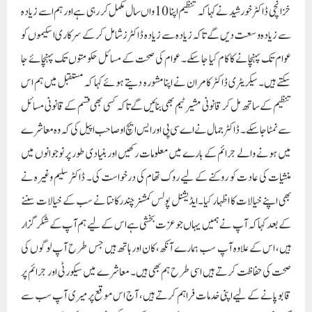
خزانچی ڈاکٹر خورشید نے کہا کہ تنظیم اپنا 10واں سال مکمل کر رہی ہے اور ہم اسے زیادہ
سے زیادہ وسعت دیں گے تاکہ زیادہ سے زیادہ ڈاکٹرز شامل کر کے سرکاری ا سکیموں کو
عوام تک پہنچانے کا کام کیا جا سکے۔ عوام کی صحت کے مسائل حکومتوں تک پہنچائے جا
سکتے ہیں۔ سیکریٹری ڈاکٹر کامران نے اپنا مشورہ دیتے ہوئے کہا کہ مستقبل میں ہم اس
تنظیم کے ساتھ مل کر قانونی مشیر ٹیم بھی بنائیں گے تاکہ کسی بھی قسم کے قانونی مسائل
سے نمٹا جا سکے۔ ڈاکٹر جمال نے اے سی پی اور ایس ایچ او صاحب اپیل کی کہ وہ معاشرے
میں ہونے والے جرائم کے بارے میں معلومات رکھیں اور بنیادی طور پر نوجوانوں میں
منشیات کی عادت کو روکنے کے لیے روک تھام کی درخواست کی۔ ڈاکٹر سلیم وغیرہ نے
بھی اپنے خیالات کا اظہار کیا۔ایڈیشنل پولس کمشنر چندرکانتا نے سب کے خیالات سننے
کے بعد کہا کہ آپ نے ہمیں یہاں جو عزت بخشی ہے اس کے لیے ہم آپ کے شکر گزار
ہیں، اس کے علاوہ آپ سب ہمارے آنکھ، کان اور ہاتھ ہیں جس طرح آپ لوگوں کی
صحت کی حفاظت کرتے ہیں اسی طرح ہم بھی ہیں۔ معاشرے میں سیکورٹی اور جرائم پر
قابو پانے کے لیے اپنی خدمات فراہم کرتے ہیں، آج اس موقع پر میری آپ سب سے