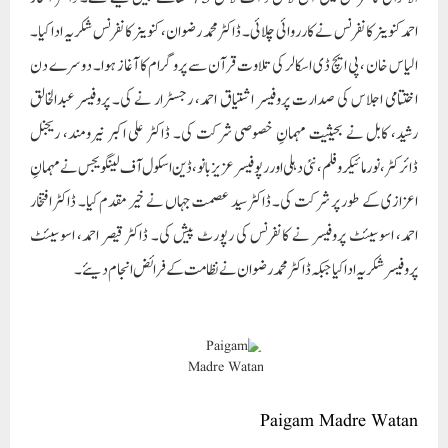
احمدکنوینر کانفرنس نے کارروائی چلائی۔ ڈاکٹر محمد رضوان، کنوینر کانفرنس شکریہ ادا کیا۔
الیاس خان ، پی ایچ ڈی اسکالر کی تلاوت قرآن سے پروگرام کا آغاز ہوا۔ دوسرے دن
اختتامی اجلاس کی صدارت پروفیسر اشتیاق احمد، رجسٹرار نے کی۔ پروفیسر عبدالخالق
رشید، کابل نے بحیثیت مہمانِ خصوصی شرکت کی۔ ڈاکٹر علی اکبر نیرومند، ریجنل
ڈائرکٹر، نور مائیکرو فلم، نئی دہلی اور رپوفیسر عزیز بانو، ڈین اسکول آف لینگویجس نے مہمانِ
اعزازی کے طور پر شرکت کی۔ ڈاکٹر سید عصمت جہاں نے خیر مقدم کیا۔ ڈاکٹر افتخار
احمد، اسوسیئٹ پروفیسر نے کانفرنس کی رپورٹ پیش کی۔ ڈاکٹر قیصر احمد، اسوسیئٹ
پروفیسر شکریہ ادا کیا جبکہ ڈاکٹر محمد رضوان نے نظامت کے فرائض انجام دیئے۔
Paigam Madre Watan