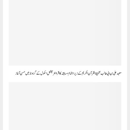
معہد علی بن ابی طالب لتحفیظ القرآن الکریم کے زیر اہتمام مسابقہ کا اقرا انٹرنیشنل اسکول کے گراونڈ میں حسن آغاز