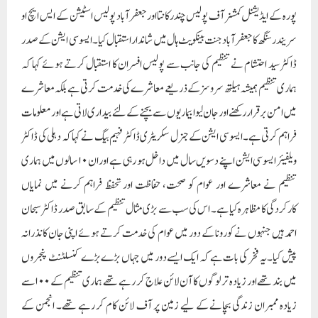
پورہ کے ایڈیشنل کمشنر آف پولیس چندرکانتا اور جعفرآباد پولیس اسٹیشن کے ایس ایچ او
سریندر سنگھ کا جعفرآباد جنت بینکویٹ ہال میں شاندار استقبال کیا۔ ایسوسی ایشن کے صدر
ڈاکٹر سید احتشام نے تنظیم کی جانب سے پولیس افسران کا استقبال کرتے ہوئے کہا کہ
ہماری تنظیم ہمیشہ ہیلتھ سروسز کے ذریعے معاشرے کی خدمت کرتی ہے بلکہ معاشرے
میں امن برقرار رکھنے اور جان لیوا بیماریوں سے بچنے کے لئے بیداری لاتی ہے اورمعلومات
فراہم کرتی ہے۔ایسوسی ایشن کے جنرل سکریٹری ڈاکٹر فہیم بیگ نے کہا کہ دہلی کی ڈاکٹر
ویلفیئر ایسوسی ایشن اپنے دسویں سال میں داخل ہو رہی ہے اور ان ۱۰ سالوں میں ہماری
تنظیم نے معاشرے اور عوام کو صحت، حفاظت اور تحفظ فراہم کرنے میں نمایاں
کارکردگی کا مظاہرہ کیا ہے۔ اس کی سب سے بڑی مثال تنظیم کے سابق صدر ڈاکٹر سبحان
احمد ہیں جنہوں نے کورونا کے دور میں عوام کی خدمت کرتے ہوئے اپنی جان کا نذرانہ
پیش کیا۔ یہ فخر کی بات ہے کہ ایک ایسے دور میں جہاں بڑے بڑے کنسلٹنٹ پنجروں
میں بند تھے اور زیادہ تر لوگوں کا آن لائن علاج کر رہے تھے ہماری تنظیم کے ۱۰۰سے
زیادہ ممبران زندگی بچانے کے لیے زمین پر آف لائن کام کر رہے تھے۔ انجمن کے