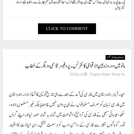
بی جے پی بار بار ای ڈی سے نوٹس بھیج رہی ہے تاکہ مجھے لوک سبھا انتخابات میں مہم چلانے سے روکا جا سکے: اروند
کیجریوال
CLICK TO COMMENT
Education تعلیم
مانو میں دو روزہ بین الاقوامی کانفرنس۔ پروفیسر قاسمی و دیگر کے خطاب
8 مارچ 2024
Paigam Madre Watan
by
حیدرآباد, ہندوستان میں فارسی کی آمد کے بعد سے ہی تاریخ نویسی کا آغاز ہوا۔ ہندوستان
میں فارسی زبان کو صرف مسلمانوں نے ہی پروان نہیں چڑھایا بلکہ غیر مسلموں ہندو،
سکھ، عیسائی سبھی نے فارسی کی ترویج و اشاعت میں شانہ بہ شانہ حصہ لیا اور اپنے گراں
قدر گوناگوں آثار سے فارسی کے دامن ادب کو وسعت بخشی۔ ان خیالات کا اظہار