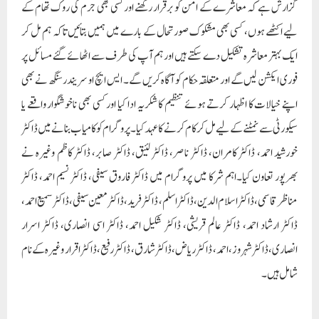
گزارش ہے کہ معاشرے کے امن کو برقرار رکھنے اور کسی بھی جرم کی روک تھام کے
لیے اکٹھے ہوں، کسی بھی مشکوک صورتحال کے بارے میں ہمیں بتائیں تاکہ ہم مل کر
ایک بہتر معاشرہ تشکیل دے سکتے ہیں اور ہم آپ کی طرف سے اٹھائے گئے مسائل پر
فوری ایکشن لیں گے اور متعلقہ حکام کو آگاہ کریں گے۔ ایس ایچ او سریندر سنگھ نے بھی
اپنے خیالات کا اظہار کرتے ہوئے تنظیم کا شکریہ ادا کیا اور کسی بھی ناخوشگوار واقعے یا
سیکورٹی سے نمٹنے کے لیے مل کر کام کرنے کا عہد کیا۔پروگرام کو کامیاب بنانے میں ڈاکٹر
خورشید احمد، ڈاکٹر کامران، ڈاکٹر ناصر، ڈاکٹر لئیق، ڈاکٹر صابر، ڈاکٹر کاظم وغیرہ نے
بھرپور تعاون کیا۔اہم شرکا میں پروگرام میں ڈاکٹر فاروق سیفی، ڈاکٹر نسیم احمد، ڈاکٹر
مناظر قاسمی، ڈاکٹر اسلام الدین، ڈاکٹر اسلم، ڈاکٹر فرید، ڈاکٹر معین سیفی، ڈاکٹر سمیع احمد،
ڈاکٹر ارشاد احمد، ڈاکٹر عالم قریشی، ڈاکٹر شکیل احمد، ڈاکٹر اسی انصاری، ڈاکٹر اسرار
انصاری،ڈاکٹر شہروز، احمد، ڈاکٹر ریاض، ڈاکٹر شارق، ڈاکٹر رفیع، ڈاکٹر اقرار وغیرہ کے نام
شامل ہیں۔