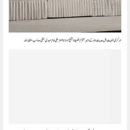
مرکزی جمعیت اہل حدیث ہند کے امیر محترم فضیلۃ الشیخ مولانا اصغر علی امام مہدی سلفی صاحب حفظہ اللہ