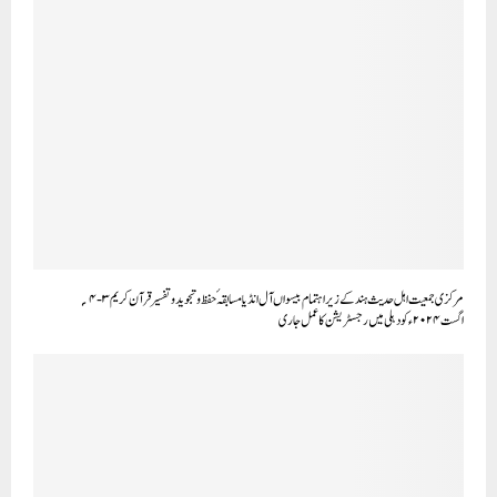
مرکزی جمعیت اہل حدیث ہند کے زیر اہتمام بیسواں آل انڈیا مسابقہ ٔ حفظ و تجویدو تفسیر قرآن کریم ۳-۴ ؍
اگست۲۰۲۴ء کو دہلی میں رجسٹریشن کا عمل جاری