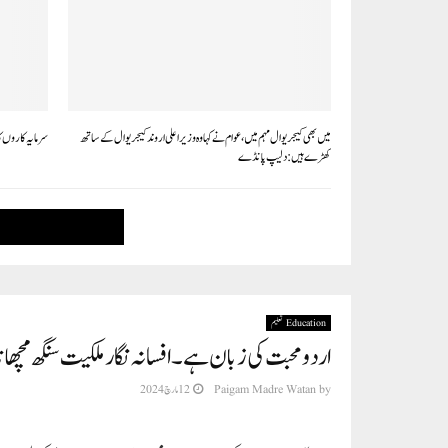
میں بھی کیجریوال مہم میں، عوام نے کہا وہ وزیر اعلی اروند کیجریوال کے ساتھ
سرمایہ کاروں ک
کھڑے ہیں: دلیپ پانڈے
Education تعلیم
اردو محبت کی زبان ہے۔ افسانہ نگار ملکیت سنگھ مچھانا
12 مارچ 2024
Paigam Madre Watan
by