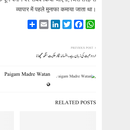
 पूर्ण पैमाने पर संघर्ष किया जाएगा, जिस तरह से
व्यापार में पहले मुनाफा कमाया जाता था।
S
E
Li
T
Fa
W
ha
m
nk
wi
ce
ha
re
ail
ed
tte
bo
ts
In
r
ok
A
PREVIOUS POST
اردو محبت کی زبان ہے۔ افسانہ نگار ملکیت سنگھ مچھانا
pp
Paigam Madre Watan
RELATED POSTS