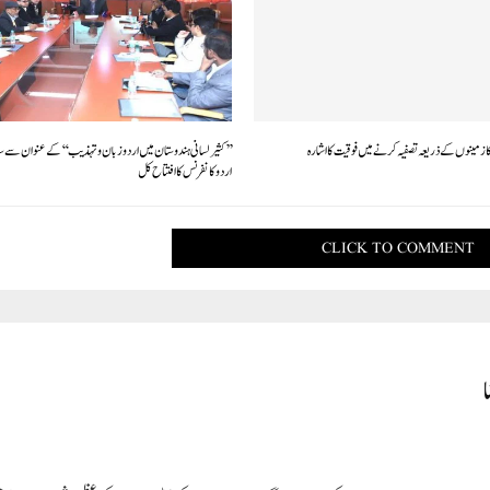
ا زمینوں کے ذریعہ تصفیہ کرنے میں فوقیت کا اشارہ
کثیر لسانی ہندوستان میں اردو زبان و تہذیب‘‘کے عنوان سے سہ ر
اردو کانفرنس کا افتتاح کل
CLICK TO COMMENT