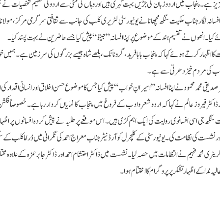
 عزیز ہے۔ پنجاب میں اردو زبان کی جڑیں بہت گہری ہیں اور وہاں کی مٹی سے اردو کی عظیم شخصیات نے ج
ہ نگار جناب ملکیت سنگھ مچھانا نے یونیورسٹی لٹریری کلب کی جانب سے ثقافتی سرگرمی مرکز، مولانا 
ا۔ انھوں نے تقسیم ہند کے موضوع پر اپنا افسانہ ”جیتو“ پیش کیا جسے حاضرین نے بہت پسند کیا۔
کا اظہار کرتے ہوئے کہا کہ پنجاب بابا فرید، گرونانک، بلھے شاہ جیسے بزرگوں کی سرزمین ہے۔ ہمیں 
پنجاب کی مردم خیز دھرتی سے ہے۔
 صدیقی محمد محمود نے اپنا افسانہ ”اسیرانِ خواب“ پیش کیا جس کا موضوع حسن اخلاق اور انسانی اقدار کی 
ڈاکٹر فیروز عالم نے کہا کہ اردو شعروادب کے فروغ میں پنجاب کا نمایاں کردار رہا ہے۔ خصوصاً فکش
ت سنگھ جی اسی افسانوی روایت کی ایک اہم کڑی ہیں۔ اس موقعے پر طلبہ نے پیش کردہ افسانوں پر اظہار
ر نشست کی نظامت کی۔ یونیورسٹی کے کلچرل کوآرڈنیٹر جناب معراج احمد کی نگرانی میں ڈراما کلب کے سک
ی محمد فہیم نے انتظامات میں حصہ لیا۔ نشست میں ڈاکٹر احتشام احمد اور ڈاکٹر جابر حمزہ کے علاوہ م
 ندا کے اظہار تشکر پر پروگرام کا اختتام ہوا۔