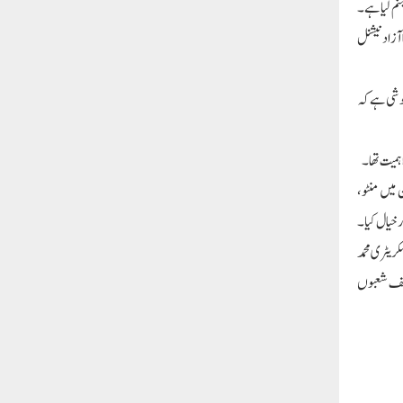
نم لیا ہے۔
آزاد نیشنل
خوشی ہے کہ
اہمیت تھا۔
ن میں منٹو
 خیال کیا۔
ریٹری محمد
ختلف شعبوں