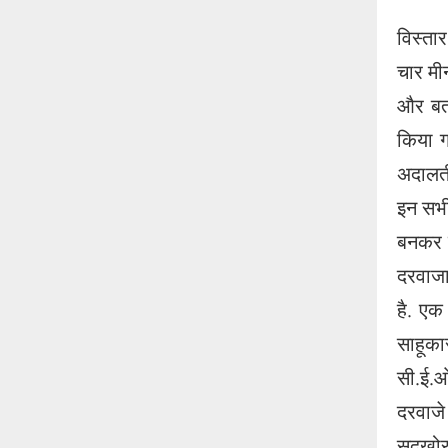
विस्ता
चार मी
और बता
किया ग
अदालती
इन सभी
बनकर उ
दरवाजा
है. एक
साहूका
सी.ई.ओ
दरवाजे