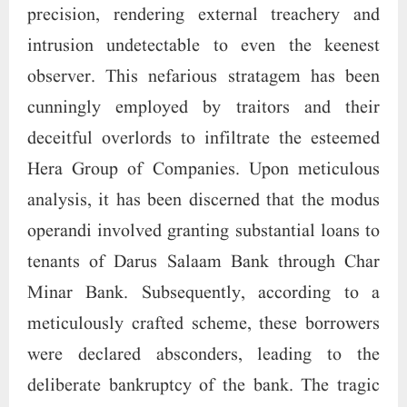
operandi involved granting substantial loans to
tenants of Darus Salaam Bank through Char
Minar Bank. Subsequently, according to a
meticulously crafted scheme, these borrowers
were declared absconders, leading to the
deliberate bankruptcy of the bank. The tragic
demise of the owner of Char Minar Bank,
purportedly by suicide, further perpetuated the
illusion of chaos and disorder. This
orchestrated sequence of events then paved the
way for Darus Salaam Bank to ascend to
prominence, solidifying the treacherous grip of
those orchestrating this elaborate deception. In