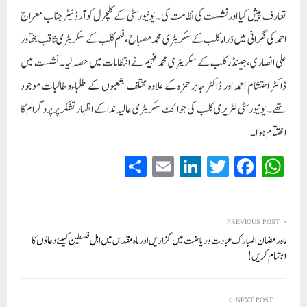
تعارف پیش کیا اور نشست کی نظامت کی۔ یونیورسٹی کے کلچرل کوآرڈنیٹر جناب معراج
احمد کی نگرانی میں ڈراما کلب کے سکریٹری محمد مصباح، فلم کلب کے سکریٹری ثاقب بختاور
علی انصاری، جینڈر کلب کے سکریٹری محمد فہیم نے انتظامات میں حصہ لیا۔ نشست میں
ڈاکٹر احتشام احمد اور ڈاکٹر جابر حمزہ کے علاوہ مختلف شعبوں کے طلباءو طالبات موجود
تھے۔ یونیورسٹی لٹریری کلب کی جوائنٹ سکریٹری عالیہ ندا کے اظہار تشکر پر پروگرام کا
اختتام ہوا۔
S
E
Li
T
Fa
W
ha
m
nk
wi
ce
ha
re
ail
ed
tte
bo
ts
In
r
ok
A
PREVIOUS POST
ماہ رمضان المبارک عبادت و ریاضت میں گزاریں اور ماہ مقدس میں اہل فلسطین کیلئے دعاؤں کا
pp
اہتمام کریں!
NEXT POST