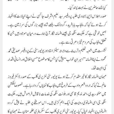
کیا جسے حاضرین نے بہت پسند کیا۔
صدر اجلاس ڈین بہبودی طلبہ پروفیسر سید علیم اشرف جائسی نے اپنے خیالات کا اظہار
کرتے ہوئے کہا کہ پنجاب بابا فرید، گرونانک، بلھے شاہ جیسے بزرگوں کی سرزمین ہے۔
ہمیں خوشی ہے کہ ملکیت سنگھ جی جیسے افسانہ نگار آج ہمارے درمیان موجود ہیں جن کا
تعلق پنجاب کی مردم خیز دھرتی سے ہے۔
نشست میں شعبہ تعلیم و تربیت سے وابستہ سینئر استاد اور یونیورسٹی کے پروفیسر صدیقی محمد
محمود نے اپنا افسانہ ”اسیرانِ خواب“ پیش کیا جس کا موضوع حسن اخلاق اور انسانی اقدار
کی اہمیت تھا۔
مہمان افسانہ نگار کا خیرمقدم کرتے ہوئے یونیورسٹی لٹریری کلب کے صدر ڈاکٹر فیروز
عالم نے کہا کہ اردو شعروادب کے فروغ میں پنجاب کا نمایاں کردار رہا ہے۔ خصوصاً فکشن
میں منٹو، بیدی، احمد ندیم قاسمی اور بلونت سنگھ کی خدمات ناقابل فراموش ہیں۔ ملکیت
سنگھ جی اسی افسانوی روایت کی ایک اہم کڑی ہیں۔ اس موقعے پر طلبہ نے پیش کردہ
افسانوں پر اظہار خیال کیا۔ یونیورسٹی لٹریری کلب کے سکریٹری طلحہ منان نے مہمان کا