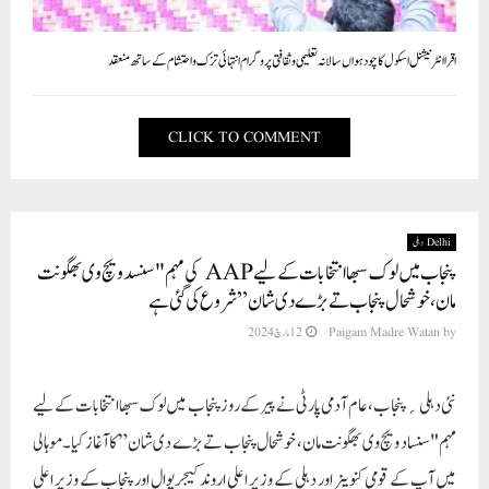
اقرا انٹرنیشنل اسکول کا چودہواں سالانہ تعلیمی و ثقافتی پروگرام انتہائی تزک و احتشام کے ساتھ منعقد
CLICK TO COMMENT
Delhi دہلی
پنجاب میں لوک سبھا انتخابات کے لیے AAP کی مہم "سنسد ویچ وی بھگونت
مان، خوشحال پنجاب تے بڑے دی شان” شروع کی گئی ہے
12 مارچ 2024
Paigam Madre Watan
by
نئی دہلی؍پنجاب،عام آدمی پارٹی نے پیر کے روز پنجاب میں لوک سبھا انتخابات کے لیے
مہم "سنساد ویچ وی بھگونت مان، خوشحال پنجاب تے بڑے دی شان” کا آغاز کیا۔ موہالی
میں آپ کے قومی کنوینر اور دہلی کے وزیر اعلی اروند کیجریوال اور پنجاب کے وزیر اعلی