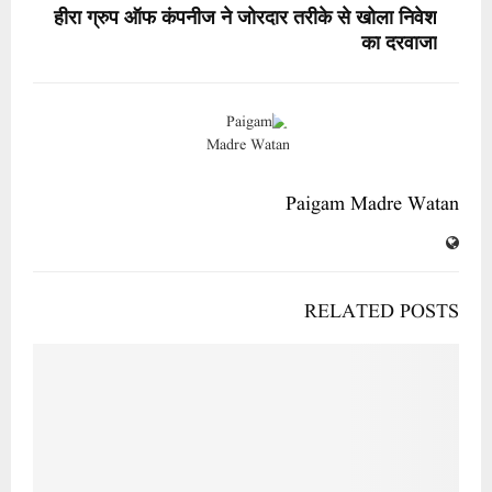
हीरा ग्रुप ऑफ कंपनीज ने जोरदार तरीके से खोला निवेश
का दरवाजा
Paigam Madre Watan
RELATED POSTS