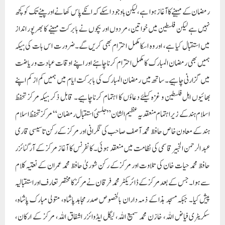
رمضان کے مہینے کا آغاز ہوا ہے، لیکن باوجود اسکے کہ انکے پاس کھانے اور پینے تک کو کچھ
نہیں ہے لیکن فلسطین میں خواتین، مردوں اور بچوں نے بابرکت مہینے کا بھرپور انداز
میں استقبال کیا ہے، اور وہ اسکا مکمل احترام بھی کریں گے۔ضرورت اس بات کی ہیکہ
ہمیں بھی رمضان المبارک کا مکمل احترام کرنا چاہئے اور اپنے اوقات عبادت و ریاضت
میں گزارنی چاہیے۔ ساتھ میں رمضان المبارک کی بابرکت ایام میں ہمیں کم از کم اپنے
بھائیوں اہل فلسطین و غزہ کیلئے دعاؤں کا اہتمام کرنا چاہیے۔ قابل ذکر ہیکہ مرکز تحفظ
اسلام ہند کے زیر اہتمام منعقد یہ عظیم الشان ”جلسہئ استقبال رمضان“ مرکز تحفظ اسلام
ہند کے معاون خاص حافظ محمد آصف صاحب کی نگرانی اور مرکز کے رکن تاسیسی قاری
عبد الرحمن الخبیر قاسمی کی نظامت میں منعقد ہوئی۔ کانفرنس کا آغاز مرکز کے آرگنائزر
حافظ محمد حیات خان کی تلاوت اور مرکز کے رکن شوریٰ حافظ محمد عمران کے نعتیہ کلام
سے ہوا۔ جس کے بعد مرکز کے ڈائریکٹر محمد فرقان نے مرکز کا مختصر تعارف اور استقبالیہ
پیش کیا۔ جبکہ مسجد ہذا کے ذمہ داران بالخصوص صدر مجاہد پاشاہ، متولی مبارک پاشاہ،
سکریٹری فیاض اللہ، خازن محمد سمیع اللہ، لیگل ایڈوائزر اشفاق اللہ، مرکز کے ارکان،