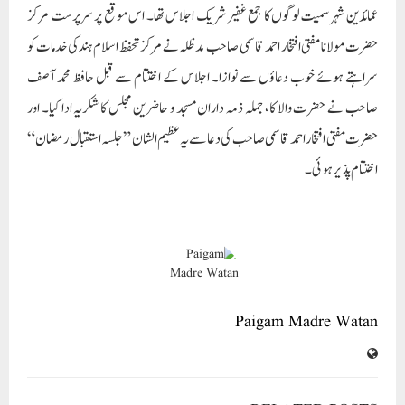
عمائدین شہر سمیت لوگوں کا جمع غفیر شریک اجلاس تھا۔ اس موقع پر سرپرست مرکز
حضرت مولانا مفتی افتخار احمد قاسمی صاحب مدظلہ نے مرکز تحفظ اسلام ہند کی خدمات کو
سراہتے ہوئے خوب دعاؤں سے نوازا۔ اجلاس کے اختتام سے قبل حافظ محمد آصف
صاحب نے حضرت والا کا، جملہ ذمہ داران مسجد و حاضرین مجلس کا شکریہ ادا کیا۔ اور
حضرت مفتی افتخار احمد قاسمی صاحب کی دعا سے یہ عظیم الشان ”جلسہ استقبال رمضان“
اختتام پذیر ہوئی۔
Paigam Madre Watan