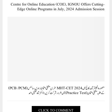
Centre for Online Education (COE), IGNOU Offers Cutting-
Edge Online Programs in July, 2024 Admission Session
منصورہ انجینئرنگ کالج میں MHT-CET 2024 طرز پر مشقی امتحانبارہویں سائنس(PCB /PCM)
کے طلبہ مشقی امتحان(Practice Test) میں ضرور شرکت کریں: ڈاکٹر شاہ عقیل احمد
CLICK TO COMMENT