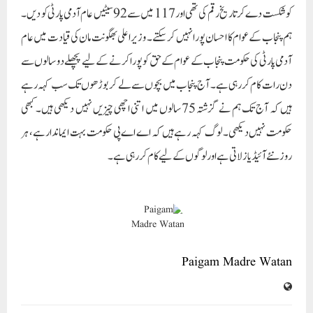
کو شکست دے کر تاریخ رقم کی تھی اور 117 میں سے 92 سیٹیں عام آدمی پارٹی کو دیں ۔
ہم پنجاب کے عوام کا احسان پورا نہیں کر سکتے۔ وزیر اعلی بھگونت مان کی قیادت میں عام
آدمی پارٹی کی حکومت پنجاب کے عوام کے حق کو پورا کرنے کے لیے پچھلے دو سالوں سے
دن رات کام کر رہی ہے۔ آج پنجاب میں بچوں سے لے کر بوڑھوں تک سب کہہ رہے
ہیں کہ آج تک ہم نے گزشتہ 75 سالوں میں اتنی اچھی چیزیں نہیں دیکھی ہیں۔کبھی
حکومت نہیں دیکھی۔ لوگ کہہ رہے ہیں کہ اے اے پی حکومت بہت ایماندار ہے، ہر
روز نئے آئیڈیاز لاتی ہے اور لوگوں کے لیے کام کر رہی ہے۔
Paigam Madre Watan