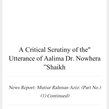
Shaikh”
(News Report: Mutiur Rahman Aziz: (Part No.
(1) Continued)
The CEO of Hera Group of Companies, a
conglomerate overseeing approximately 29
entities, Aalima Dr. Nowhera Shaikh, has
brazenly asserted in a recent statement, "An
individual bearing a Muslim visage, Owaisi, is
a traitorous opportunist.” This incendiary
remark, made amidst the backdrop of the Hera