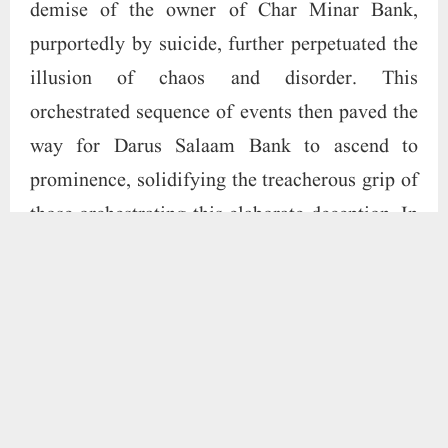
a parallel deceit, phantom investors were
surreptitiously ushered into the interest-free
trading enclave of the Hera Group of
Companies, only to later incite a fabricated
criminal complaint. Subsequently, an FIR is
lodged, culminating in the arrest of the
company’s CEO. This egregious turn of events
results in the freezing of Hera Group’s bank
accounts, subjecting the company to relentless
scrutiny and punitive measures. Even the
esteemed CEO, Aalima Dr. Nowhera Shaikh, is
compelled to deliver scathing rebukes to an
individual of Muslim descent, derogatorily
labeled as Owaisi traitor. Such calculated