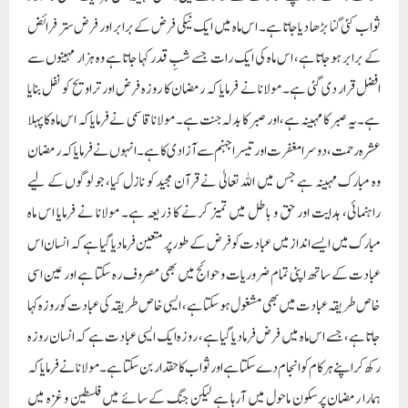
ثواب کئی گنا بڑھا دیا جاتا ہے۔ اس ماہ میں ایک نیکی فرض کے برابر اور فرض ستر فرائض
کے برابر ہوجاتا ہے، اس ماہ کی ایک رات جسے شبِ قدر کہا جاتا ہے وہ ہزار مہینوں سے
افضل قرار دی گئی ہے۔ مولانا نے فرمایا کہ رمضان کا روزہ فرض اور تراویح کو نفل بنایا
ہے۔ یہ صبر کا مہینہ ہے، اور صبر کا بدلہ جنت ہے۔ مولانا قاسمی نے فرمایا کہ اس ماہ کا پہلا
عشرہ رحمت، دوسرا مغفرت اور تیسرا جہنم سے آزادی کا ہے۔ انہوں نے فرمایا کہ رمضان
وہ مبارک مہینہ ہے جس میں اللہ تعالیٰ نے قرآن مجید کو نازل کیا، جو لوگوں کے لیے
راہنمائی، ہدایت اور حق و باطل میں تمیز کرنے کا ذریعہ ہے۔ مولانا نے فرمایا اس ماہ
مبارک میں ایسے انداز میں عبادت کو فرض کے طور پر متعین فرما دیا گیا ہے کہ انسان اس
عبادت کے ساتھ اپنی تمام ضروریات و حوائج میں بھی مصروف رہ سکتا ہے اور عین اسی
خاص طریقہ عبادت میں بھی مشغول ہوسکتا ہے، ایسی خاص طریقہ کی عبادت کو روزہ کہا
جاتا ہے، جسے اس ماہ میں فرض فرمادیا گیا ہے، روزہ ایک ایسی عبادت ہے کہ انسان روزہ
رکھ کر اپنے ہر کام کو انجام دے سکتا ہے اور ثواب کا حقدار بن سکتا ہے۔ مولانا نے فرمایا کہ
ہمارا رمضان پرسکون ماحول میں آرہا ہے لیکن جنگ کے سائے میں فلسطین و غزہ میں