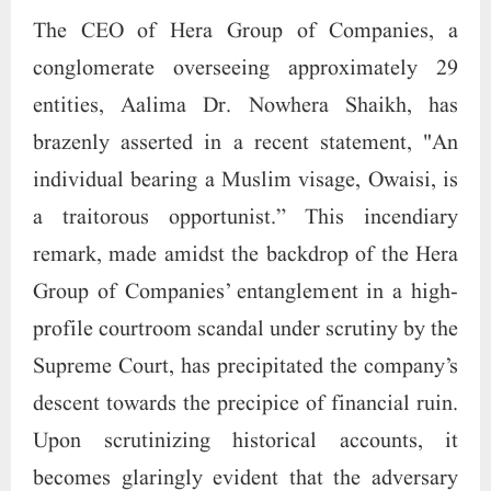
Group of Companies’ entanglement in a high-
profile courtroom scandal under scrutiny by the
Supreme Court, has precipitated the company’s
descent towards the precipice of financial ruin.
Upon scrutinizing historical accounts, it
becomes glaringly evident that the adversary
has insidiously infiltrated one’s very domain,
whispering deceptions so subtle that the
unsuspecting masses remain oblivious to the
true culprit lurking within. Who, then,
shoulders the blame for this insidious
subversion? Is it the company itself, its
officials, or perhaps some other clandestine