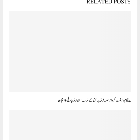
RELATED POSTS
پہلگام دہشت گردانہ حملہ فرقہ پرستی کے خلاف سماجوادی پارٹی کا احتجاج