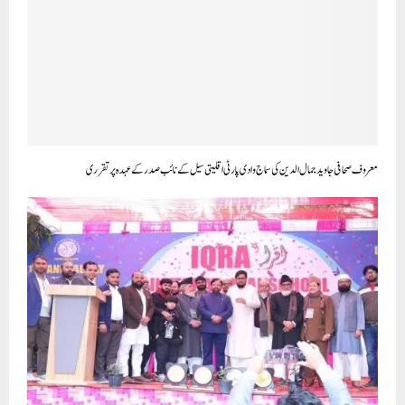
معروف صحافی جاویدجمال الدین کی سماج وادی پارٹی اقلیتی سیل کے نائب صدر کے عہدہ پر تقرری