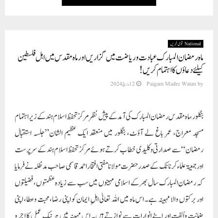
National قومی خبریں
ماہ رمضان المبارک عبادت و ریاضت میں گزاریں اور ماہ مقدس میں اہل فلسطین
کیلئے دعاؤں کا اہتمام کریں!
12 مارچ 2024
Paigam Madre Watan
by
بنگلور، ماہ مقدس رمضان المبارک کی آمد کے پیش نظر مرکز تحفظ اسلام ہند کے زیر اہتمام
مسجد معراج، عمر باغ لے آؤٹ، بنگلور میں منعقد ایک عظیم الشان”جلسہ استقبال
رمضان“ سے صدارتی و کلیدی خطاب کرتے ہوئے مرکز تحفظ اسلام ہند کے سرپرست
اور جمعیۃ علماء کرناٹک کے صدر حضرت مولانا مفتی افتخار احمد قاسمی صاحب مدظلہ نے فرمایا
کہ رمضان المبارک سال بھر کے اسلامی مہینوں میں سب سے زیادہ عظمتوں، فضیلتوں
اور برکتوں والا مہینہ ہے۔ اس ماہ میں اللہ تعالیٰ اہلِ ایمان کو اپنی رضا، محبت وعطا، اپنی
ضمانت واُلفت اور اپنے انوارات سے نوازتے ہیں۔ اس مہینہ میں ہر نیک عمل کا اجر و