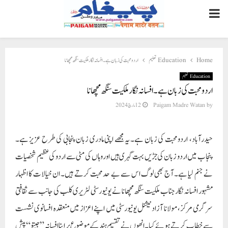
PRIMARY
MENU
اردو محبت کی زبان ہے۔ افسانہ نگار ملکیت سنگھ مچھانا
Education تعلیم
Home
Education تعلیم
اردو محبت کی زبان ہے۔ افسانہ نگار ملکیت سنگھ مچھانا
12 مارچ 2024
Paigam Madre Watan
by
حیدرآباد، اردو محبت کی زبان ہے۔ یہ مجھے اپنی مادری زبان پنجابی کی طرح عزیز ہے۔
پنجاب میں اردو زبان کی جڑیں بہت گہری ہیں اور وہاں کی مٹی سے اردو کی عظیم شخصیات
نے جنم لیا ہے۔ آج بھی لوگ اس سے بے حد محبت کرتے ہیں۔ ان خیالات کا اظہار
مشہور افسانہ نگار جناب ملکیت سنگھ مچھانا نے یونیورسٹی لٹریری کلب کی جانب سے ثقافتی
سرگرمی مرکز، مولانا آزاد نیشنل یونیورسٹی میں اپنے اعزاز میں منعقدہ افسانوی نشست
سے خطاب کرتے ہوئے کیا۔ انھوں نے تقسیم ہند کے موضوع پر اپنا افسانہ ”جیتو“ پیش