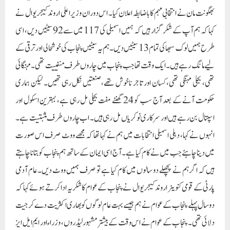
بھگونت مان نے انتخابی مہم کا باضابطہ اعلان کیا۔ اس دوران وزیر اعلی اروند کیجریوال نے
کہا کہ ہم آپ کے شکر گزار ہیں کہ ہمیں اسمبلی کی 117 میں سے 92 سیٹیں دیں، اسی
طرح ہمیں لوک سبھا کی تمام 13 سیٹیں دیں۔ ہم یہ سیٹیں پنجاب کی خوشحالی اور ترقی کے
لیے مانگ رہے ہیں۔ ایک وقت تھا جب پنجاب میں چاروں طرف منفییت تھی۔ مہنگائی
تھی، بجلی مہنگی تھی، کسان اور تاجر ناخوش تھے،صنعتیں نکل رہی تھیں۔ لیکن ہماری
حکومت آنے کے بعد آج سب کو 24 گھنٹے مفت بجلی مل رہی ہے، بہترین اسکول اور
اسپتال بن رہے ہیں اور سرکاری نوکریاں مل رہی ہیں۔ اب چاروں طرف مثبتیت ہے۔
انہوں نے کہا، دہلی اسمبلی انتخابات میں ہم نے کہا تھا کہ مجھے ووٹ صرف اس صورت
میں دینا چاہئے جب میں نے کام کیا ہے۔ آج اسی ایمان کے ساتھ ہم پنجاب کو بتانا چاہتے
ہیں کہ اگر ہم نے پچھلے دو سالوں میں کام کیا ہے تو صرف ہمیں ووٹ دیں۔عام آدمی
پارٹی کے قومی کنوینر اروند کیجریوال نے پنجاب کے عوام کا شکریہ ادا کرتے ہوئے کہا کہ
دو سال پہلے پنجاب کے عوام نے ہم جیسے بہت عام لوگوں کو بھاری اکثریت دے کر جیت
دلائی تھی۔ پنجاب کے عوام نے اس وقت کے بیشتر مشہور لیڈروں، وزراء اور ایم ایل ایز