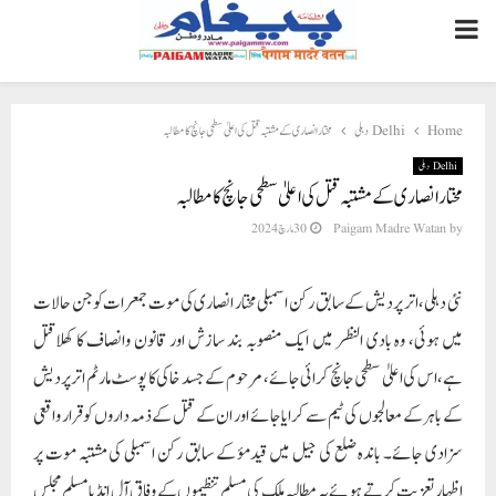
PRIMARY
MENU
Home
Delhi دہلی
مختار انصاری کے مشتبہ قتل کی اعلیٰ سطحی جانچ کا مطالبہ
Delhi دہلی
مختار انصاری کے مشتبہ قتل کی اعلیٰ سطحی جانچ کا مطالبہ
by
Paigam Madre Watan
30 مارچ 2024
نئی دہلی، اتر پردیش کے سابق رکن اسمبلی مختار انصاری کی موت جمعرات کوجن حالات
میں ہوئی، وہ بادی النظر میں ایک منصوبہ بند سازش اور قانون وانصاف کا کھلاقتل
ہے،اس کی اعلیٰ سطحی جانچ کرائی جائے، مرحوم کے جسد خاکی کا پوسٹ مارٹم اترپردیش
کے باہر کے معالجوں کی ٹیم سے کرایا جائے اور ان کے قتل کے ذمہ داروں کو قرار واقعی
سزادی جائے۔ باندہ ضلع کی جیل میں قیدمؤ کے سابق رکن اسمبلی کی مشتبہ موت پر
اظہارتعزیت کرتے ہوئے یہ مطالبہ ملک کی مسلم تنظیموں کے وفاق آل انڈیا مسلم مجلس