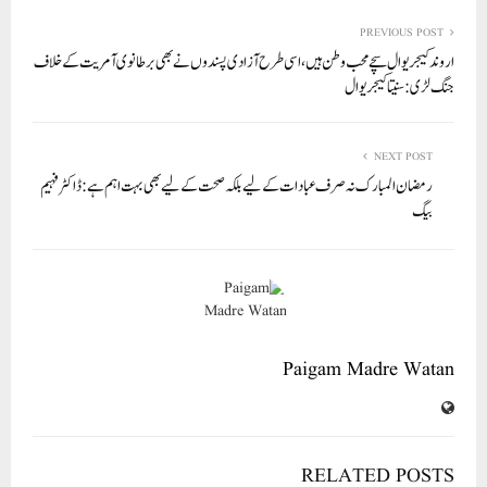
re
ail
ed
tte
bo
ts
In
r
ok
A
PREVIOUS POST
اروند کیجریوال سچے محب وطن ہیں، اسی طرح آزادی پسندوں نے بھی برطانوی آمریت کے خلاف
pp
جنگ لڑی: سنیتا کیجریوال
NEXT POST
رمضان المبارک نہ صرف عبادات کے لیے بلکہ صحت کے لیے بھی بہت اہم ہے: ڈاکٹر فہیم
بیگ
Paigam Madre Watan
RELATED POSTS