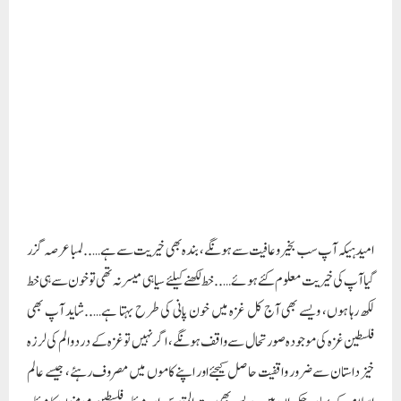
امید ہیکہ آپ سب بخیر وعافیت سے ہونگے، بندہ بھی خیریت سے ہے…..لمبا عرصہ گزر
گیا آپ کی خیریت معلوم کئے ہوئے…..خط لکھنے کیلئے سیاہی میسر نہ تھی تو خون سے ہی خط
لکھ رہا ہوں، ویسے بھی آج کل غزہ میں خون پانی کی طرح بہتا ہے…..شاید آپ بھی
فلسطین غزہ کی موجودہ صورتحال سے واقف ہونگے، اگر نہیں تو غزہ کے درد و الم کی لرزہ
خیز داستان سے ضرور واقفیت حاصل کیجئے اور اپنے کاموں میں مصروف رہئے، جیسے عالم
اسلام کے بہادر حکمران ہیں، ویسے بھی بیت المقدس اور مسئلہ فلسطین مومنوں کا مسئلہ
ہے….. خیر…..اللہ کرے کہ آپ اور آپ کے اہل خانہ خیریت سے ہونگے۔
الحمدللہ رمضان المبارک کی آمد ہو چکی ہے اور پہلے عشرہ گزر بھی گیا ہے…..رمضان کا
استقبال آپ نے بڑے اچھے طریقے سے کیا ہوگا؟ ہم لوگوں نے بھی اسکا شاندار استقبال
کیا…..ویسے بھی پورا غزہ مسلسل اسرائیلی بمباریوں کی وجہ سے ملبے کا ڈھیر بنا ہوا ہے،
ملبوں پر ہم لوگ بسیرا کررہے ہیں، وہ بھی بے چراغ…..ہر طرف تباہی کی خاک، درو بام
کی راکھ اور بارودی دھوئیں کا راج ہے…..لہٰذا بے چراغ اس غزہ میں رمضان المبارک کی
رحمتوں نے چراغاں کردیا ہے…..پوری ملت اسلامیہ پر رمضان المبارک کی رحمتیں سایہ