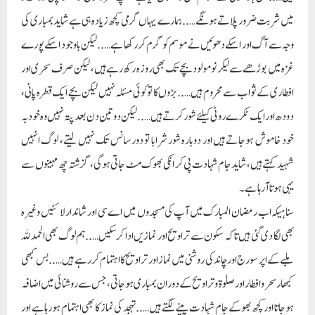
یہی ہوتا آرہا ہے۔
سنا ہیکہ اب رمضان المبارک میں آپ کی مسجدوں میں اے سی اور شاندار لائٹیں وغیرہ
بھی لگا دی گئی ہیں تاکہ سکون سے تراویح اور نمازیں ادا کرسکیں…..ہم لوگ بھی الحمد للہ
ملبے کے اپر سورج اور چاند کی روشنی میں نماز اور تراویح کا اہتمام کررہے ہیں…..بس کبھی
کبھار سحر وافطار اور صلوٰۃ و تراویح کے دوران بمباری ہوجاتی، جس سے روشنائی میں اضافہ
ہوجاتا اور کچھ بھوکے جام شہادت پینے لگتے ہیں….. تہجد کی نماز کا بھی اہتمام ہورہا ہے اور
خوشی کی بات ہیکہ رمضان کے اس مبارک مہینے میں نماز تراویح کے اضافے کے ساتھ
ساتھ ہمارے یہاں تہجد کے بعد بھی ایک جماعت قائم ہوتی ہے…..بس فرق اتنا ہیکہ اس
میں رکوع سجدہ نہیں کیا جاتا اور سامنے کچھ لوگ آنکھ بند کئے ہوئے لیٹے رہتے
ہیں…..ٹھیک اسی طرح سے جو گزشتہ چھ مہینوں سے پنچ وقتہ ہر نماز کے بعد ایک اور
جماعت قائم ہوتی چلی آرہی ہے، اور باقی سب خیریت ہے…..نصف رمضان مکمل
ہوتے ہوتے آخری عشرے کے سلسلے میں ایک مسئلہ درپیش ہے کہ اعتکاف کہاں
کریں؟ کچھ سمجھ نہیں آرہا، کیونکہ ساری مسجدیں شہید ہوچکی ہیں…..بمباری کی وجہ سے