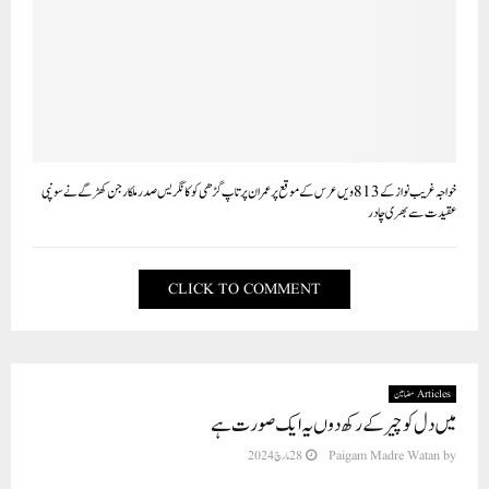
خواجہ غریب نواز کے 813 ویں عرس کے موقع پر عمران پرتاپ گڑھی کو کانگریس صدر ملکارجن کھڑگے نے سونپی
عقیدت سے بھری چادر
CLICK TO COMMENT
Articles مضامین
میں دل کو چیر کے رکھ دوں یہ ایک صورت ہے
by
Paigam Madre Watan
28 مارچ 2024