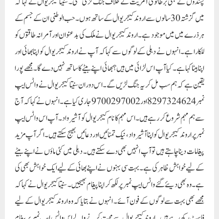
پسندوں نے بھی برطانوی آمریت کے خلاف جنگ لڑی تھی۔ سنیتا کیجریوال نے کہا کہ
میں گزشتہ 30 سالوں سے اروند کیجریوال کے ساتھ ہوں۔ حب الوطنی ان کے جسم کے
ہر ذرے میں میں موجود ہے۔ اروند کیجریوال نے ملک کی بدعنوان اور آمرانہ طاقتوں کو
للکارا ہے۔ انہوں نے دہلی کے لوگوں سے کہا کہ آپ نے اروند کیجریوال کو اپنا بھائی اور
اپنا بیٹا کہا ہے۔ کیا آپ اس لڑائی میں ہیں؟بھائی اپنے بیٹے کا ساتھ نہیں دے گا۔ مجھے پورا
یقین ہے کہ ہم سب مل کر یہ جنگ لڑیں گے۔اس دوران سنیتا کیجریوال نے واٹس ایپ
نمبر 8297324624 اور 9700297002 جاری کیا ہے۔ انہوں نے کہا کہ آج
سے ہم مہم شروع کر رہے ہیں۔ اس مہم کا نام کیجریوال کو آشیرواد۔ آپ اس واٹس ایپ
نمبر پر اروند کیجریوال کو اپنا آشیرواد، نیک تمنائیں اور دعائیں بھیج سکتے ہیں۔ اگر آپ مزید
پیغامات دینا چاہتے ہیں تو آپ انہیں بھی دے سکتے ہیں۔ دہلی میں کئی ماؤں نے اپنے بیٹے
کے لیے خواہش ظاہر کی ہے۔ بہت سی بہنوں نے اپنے بھائی کے لیے ایک خواہش بھی کی
ہے۔ وہ بھی دیئے گئے واٹس ایپ نمبر پر لکھ کر اپنا پیغام بھیجیں۔ سنیتا کیجریوال نے کہا کہ
مجھے بھی بہت سے لوگوں کے فون آئے۔ انہوں نے بتایا کہ وہ اروند کیجریوال کے لیے
فاسٹ رکھ رہے ہیں۔ اروند کیجریوال سے محبت کرنے والے اس واٹس ایپ نمبر پر پیغام