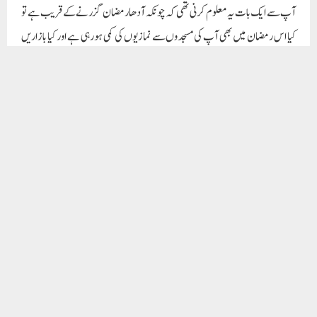
ایک جگہ کھیل رہے تھے کہ اچانک انکے پڑوس میں ایک میزائل آ گرا، جس کی وجہ سے
بھائی اور بہن کو تھوڑی سی چھوٹ آگئی اور ان کے جسم کے ٹکڑے ہوگئے…..ان کو بھی
پڑوس کے قبرستان میں جگہ ملی ہے، ویسے بھی غزہ کے ملبے پر اور مسلمانوں کے دلوں
میںانکے لئے جگہ کی کمی تھی…..اور عالم اسلام کی بے حسی پر وہ دونوں بار بار سوالات
کرتے تھے، اب وہ آرام کی نیند سو رہے ہیں، بس فکر ہیکہ وہ اپنے قبر میںباری تعالیٰ سے
عالم اسلام اور مسلمانوں کی شکایت نہ کررہے ہوں!
ایک خوشی کی بات آپ کو بتانی تھی کہ بڑی بہن حمل سے تھیں، اور کل تراویح کے بعد
ایک بیٹی کی پیدائش ہوئی، جسکا نام فاطمہ الزہراء رکھا…..بہن اور نومولود ننھی سی پری
دونوں بھی بنا سحری کے آج روزے سے تھیں، ان کے افطار کیلئے دن بھر کھانا اور دودھ
تلاش کررہا تھا…..جب مغرب تک کچھ نہیں ملا تو خالی ہاتھ گھر لوٹ آیا…..جب گھر میں
بہن اور بچی فاطمہ کو تلاش کرنے لگا تو امی نے بتایا کہ عصر بعد ایک چھوٹا سا بم تیری بہن
کے کمرے میں آ گرا تھا اور بہت زور کی آواز آئی…..اسکے بعد عزرائیل نامی ایک شخص آیا
وہ تمہاری بہن اور بھانجی فاطمہ دنوں کو اپنے ساتھ لے گیا، کہ رہا تھا کہ فاطمہ اور اسکی ماں کو