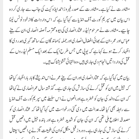
مشاورت نے کیا ہے۔مشاورت کے صدر فیروزاحمد ایڈوکیٹ کی جانب سے جاری کردہ
اس بیان میں سپریم کورٹ آف انڈیا سے کہا گیا ہے کہ اس واردات کاازخود نوٹس لینا
چاہیے۔مشاورت نے مرحوم لیڈر مختار انصاری کی بیوہ محترمہ آصفہ انصاری، ان کے بیٹے
عباس اور عمر، ان کے بھائی افضال انصاری اور جملہ پسماندگان کے ساتھ گہری ہمدردی کا
اظہار کرتے ہوئے کہا ہے کہ یوپی میں جس طرح ایک کے بعد ایک مسلم لیڈروں کے
قتل کی وارداتیں انجام دی جارہی ہیں،وہ انتہائی تشویشناک ہیں۔
بیان میں کہاگیاہے کہ مختار انصاری اور ان کے بیٹے عمر نے اس اندیشے کا بار بار اظہار کیا تھا
کہ جیل میں ان کو قتل کرنے کی سازش کی جارہی ہے۔گذشتہ سال عمر انصاری نے کہا تھا
کہ ان کے والد کی جان کو خطرہ ہے اورانھوں نے اس سلسلے میں سپریم کورٹ آف انڈیا
سے رابطہ بھی کیا تھا۔عدالت میں دی گئی درخواست میں کہا گیا تھا کہ مختار انصاری کو
مصدقہ اطلاع ملی تھی کہ ان کی جان کو شدید خطرہ ہے اور باندہ جیل میں انھیں قتل
کرنے کی سازش کی جا رہی ہے۔دو روز قبل منگل کو ان کی طبیعت بگڑنے پر انھیں اسپتال