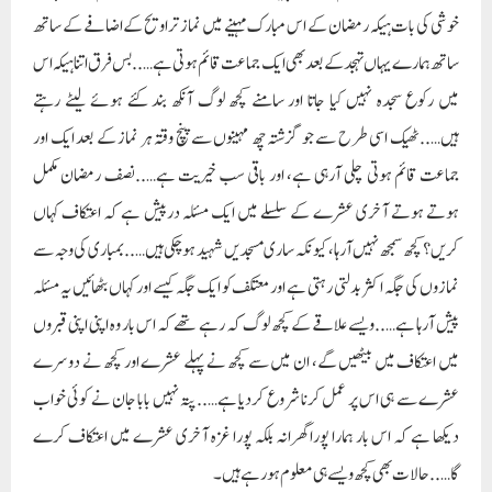
نمازوں کی جگہ اکثر بدلتی رہتی ہے اور معتکف کو ایک جگہ کیسے اور کہاں بٹھائیں یہ مسئلہ
پیش آرہا ہے…..ویسے علاقے کے کچھ لوگ کہ رہے تھے کہ اس بار وہ اپنی اپنی قبروں
میں اعتکاف میں بیٹھیں گے، ان میں سے کچھ نے پہلے عشرے اور کچھ نے دوسرے
عشرے سے ہی اس پر عمل کرنا شروع کردیا ہے…..پتہ نہیں بابا جان نے کوئی خواب
دیکھا ہے کہ اس بار ہمارا پورا گھرانہ بلکہ پورا غزہ آخری عشرے میں اعتکاف کرے
گا…..حالات بھی کچھ ویسے ہی معلوم ہورہے ہیں۔
آپ سے ایک بات یہ معلوم کرنی تھی کہ چونکہ آدھا رمضان گزرنے کے قریب ہے تو
کیا اس رمضان میں بھی آپ کی مسجدوں سے نمازیوں کی کمی ہورہی ہے اور کیا بازاریں
آباد ہورہی ہیں؟…..ہمارے غزہ میں بھی ایسے ہی ہورہا ہے…..نمازی دن بہ دن کم
ہوتے جارہے ہیں، لیکن ہمارے یہاں بازار نہیں بلکہ قبرستان نامی کئی علاقے بن گئے ہیں
جو مسلسل آباد ہوتے جارہے ہیں…..اللہ کا کرم ہیکہ یہاں موجود تمام قبرستانوں میں ہمارا
حصہ موجود ہے اور ہمارے خاندان کے کئی افراد کو چھ چھ فٹ کی جگہ ملی ہے اور وہ وہیں
آرام کررہے ہیں…..چھوٹے بھائی اور چھوٹی بہن رمضان المبارک کے پہلے عشرہ میں