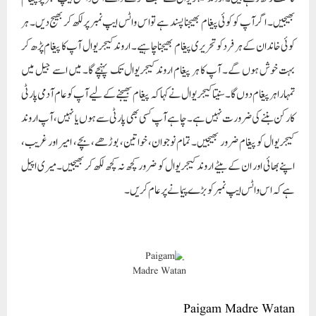
بھیجیں۔ اگر آپ کو کوئی پیغام بھیجنا پسند ہے تو اس واٹس ایپ نمبر پر لکھ کر بھیج دیں۔ ہر
کوئی خاندان کے ہر فرد کو تحریری پیغام بھیجنا چاہیے۔ اروند کیجریوال آپ کا پیغام پڑھ کر
بہت خوش ہوں گے۔ آپ کا ہر پیغام اروند کیجریوال تک پہنچے گا۔ میں اسے جیل میں
تمہارا ہر پیغام دوں گا۔ سنیتا کیجریوال نے کہا کہ پیغام بھیجنے کے لیے آپ کو عام آدمی پارٹی
کا رکن بننے کی ضرورت نہیں ہے۔ چاہے آپ کسی بھی پارٹی سے ہوں یا نہیں، آپ اروند
کیجریوال کو پیغام ضرور بھیجیں۔ تمام نوجوان، خواتین، بوڑھے، بچے، امیر اور غریب،
اپنے بھائی اور ان کے بیٹے اروند کیجریوال کو ضرور کچھ نہ کچھ لکھ کر بھیجیں۔میری اپیل
ہے کہ اس واٹس ایپ نمبر کو بڑے پیمانے پر عام کریں۔
Paigam Madre Watan