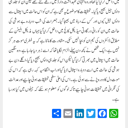
میں داخل کرایا گیا تھا اوروہ انتہائی نگہداشت وارڈ میں رکھے گئے تھے لیکن ان کو جلد ہی
واپس جیل بھیج دیا گیا۔ تحقیقات کا موضوع یہ بھی ہے کہ ان کو اس حالت میں اسپتال سے
واپس جیل کیوں اور کس کے دباؤ میں بھیجا گیا۔جمعرات کی شب دوبارہ بے ہوشی کی
حالت میں ان کو رانی درگاوتی میڈیکل کالج میں داخل کرایا گیاجہاں مڈیکل بلیٹن کے
مطابق ڈاکٹروں کی ٹیم ان کو بچا نہیں سکی۔ مشاورت کا ماننا ہے کہ یہ فطری موت ہرگز
نہیں ہے، ایک شخص نے کچھ دن پہلے الزام لگایا تھا کہ اسے زہر دیا جا رہا ہے، وہ سنگین
حالت میں اسپتال میں بھرتی کرایا گیا لیکن اس کو جلدہی واپس بھیج دیا گیا، اگلے دن بے
ہوشی کی حالت میں اسے دوبارہ اسپتال لایا گیا اوراب انتظامیہ کہہ رہی ہے کہ اس کی
موت دل کا دورہ پڑنے سے ہوئی ہے۔ اس کی اعلیٰ سطحی تحقیقات ہونی چاہیے اورعدالت
کی نگرانی میں تحقیقات ہونی چاہیے تاکہ لوگوں کو معلوم ہو سکے کہ جیلوں میں کیا ہو رہا
ہے۔
S
E
Li
T
Fa
W
ha
m
nk
wi
ce
ha