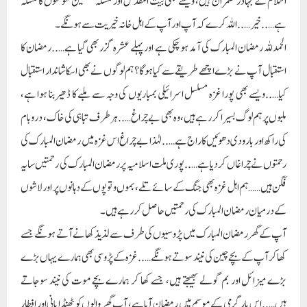
فگن ہیں……ہم اہل غزہ بھی جنگ کے سائے تلے، بموں و توپوں کے دہانوں پر اور لاشوں
کے درمیان رمضان المبارک کی رحمتیں حاصل کررہے ہیں۔
آپ کے گھر رمضان المبارک میں پڑوسیوں کی طرف سے لذیذ کھانے آتے ہونگے جسے
کھا کر آپ کے بچے چین کی نیند سوتے ہونگے…..غزہ کے پڑوسی بھی ہمارے یہاں بڑے
بڑے میزائل اور بم گولے بھیجتے ہیں، جسے کھا کر ہمارے بچے موت کی نیند سوجاتے
ہیں…..اس بار گرمی کے موسم میں رمضان آیا ہے، آپ گھر والوں کو ٹھنڈا پانی اور افطار
میں شربت ضرور پلاتے ہونگے…..ہمارے یہاں گرمی کچھ زیادہ ہی ہے شاید بمباری کی
وجہ سے آگ اور اسکے دھوئیں نے موسم کو گرم کر رکھا ہے…..لیکن باوجود اسکے پورے
غزہ میں بوڑھے سے لیکر نومولود بچے تک بھی روزہ رکھ رہے ہیں، لیکن صرف سحری اور
افطاری کے ثواب سے محروم ہیں…..بڑوں کا تو کوئی مسئلہ نہیں لیکن بچے ایک قطرہ پانی،
دودھ اور ایک ٹکرے روٹی کیلئے شور کرتے ہیں…..لیکن دو تین دن بعد پتہ نہیں وہ خود بہ
خود خاموش ہوجاتے ہیں اور دوبارہ شور شرابا تو دور سانس تک نہیں لیتے، لوگ انہیں
شہید کہتے ہیں، شاید جام شہادت پی کر انکی بھوک مٹ جاتی ہوگی، گزشتہ چھ مہینوں سے