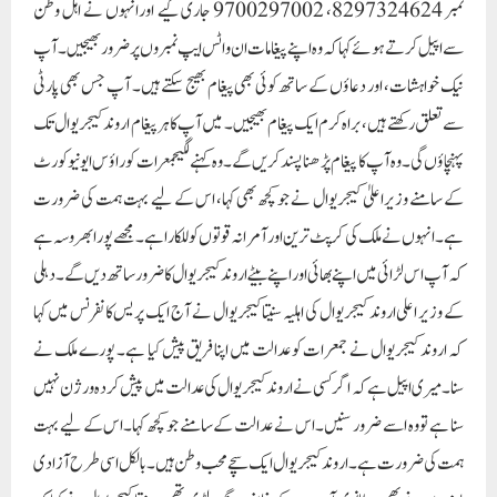
نمبر 8297324624، 9700297002 جاری کیے اورانہوں نے اہل وطن
سے اپیل کرتے ہوئے کہا کہ وہ اپنے پیغامات ان واٹس ایپ نمبروں پر ضرور بھیجیں۔ آپ
نیک خواہشات، اور دعاؤں کے ساتھ کوئی بھی پیغام بھیج سکتے ہیں۔ آپ جس بھی پارٹی
سے تعلق رکھتے ہیں، براہ کرم ایک پیغام بھیجیں۔ میں آپ کا ہر پیغام اروند کیجریوال تک
پہنچاؤں گی۔ وہ آپ کا پیغام پڑھنا پسند کریں گے۔ وہ کہنے لگیجمعرات کو راؤس ایونیو کورٹ
کے سامنے وزیراعلیٰ کیجریوال نے جو کچھ بھی کہا، اس کے لیے بہت ہمت کی ضرورت
ہے۔ انہوں نے ملک کی کرپٹ ترین اور آمرانہ قوتوں کو للکارا ہے۔ مجھے پورا بھروسہ ہے
کہ آپ اس لڑائی میں اپنے بھائی اور اپنے بیٹے اروند کیجریوال کا ضرور ساتھ دیں گے۔ دہلی
کے وزیر اعلی اروند کیجریوال کی اہلیہ سنیتا کیجریوال نے آج ایک پریس کانفرنس میں کہا
کہ اروند کیجریوال نے جمعرات کو عدالت میں اپنا فریق پیش کیا ہے۔ پورے ملک نے
سنا۔ میری اپیل ہے کہ اگر کسی نے اروند کیجریوال کی عدالت میں پیش کردہ ورژن نہیں
سنا ہے تو وہ اسے ضرور سنیں۔ اس نے عدالت کے سامنے جو کچھ کہا۔اس کے لیے بہت
ہمت کی ضرورت ہے۔ اروند کیجریوال ایک سچے محب وطن ہیں۔ بالکل اسی طرح آزادی