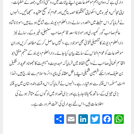
داری ہے کہ وہ ان اہم موضوعات پر اپنے بیانات میں روشنی ڈالیں، جمعہ کے خطبات،
اپنی مجالس وغیرہ میں اسکو اپنی گفتگو کا حصہ بنائیں اور عوام کو صحیح عقیدہ سمجھائیں۔ انہوں
نے فرمایا کہ اس سلسلے میں متعدد رسالے دارالعلوم دیوبند سے شائع ہوئے ہیں، مولانا شاہ
عالم صاحب گورکھپوری اور مولانا اسعد قاسم صاحب سنبھلی وغیرہ کے رسالے نیز
دارالعلوم دیوبند کا تفصیلی فتویٰ بھی موجود ہے، انہیں حاصل کرکے مطالعہ کریں اور ان
موضوعات کو عوام الناس کے سامنے بیان کیا جائے۔ دارالعلوم دیوبند کے مہتمم مفتی ابو
القاسم نعمانی صاحب نے واضح الفاظ میں فرمایا کہ مہدویت و مسیحیت کا جھوٹا دعویدار شکیل
بن حنیف اور اسکے متبعین شکیلی اپنے باطل عقائد کی بنا پر دائرہ اسلام سے خارج ہیں، لہٰذا
امت مسلمہ اس فتنہ سے ہوشیار رہے۔ انہوں نے فرمایا کہ اس وقت ہندوستان میں یہ فتنہ
بڑی تیزی کے ساتھ پھیلتا جارہا ہے اور بڑی تعداد میں لوگوں کے متاثر ہونے کی
اطلاعات ہیں، اس لئے بیداری کی سخت ضرورت ہے۔
S
E
Li
T
Fa
W
ha
m
nk
wi
ce
ha