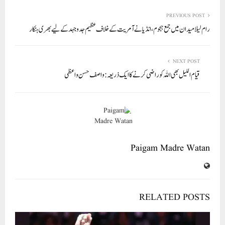
re
ail
ed
tte
bo
ts
In
r
ok
A
PREVIOUS POST
رام لیلا میدان میں جمع ہجوم، انڈیا نے آمریت کے خلاف عظیم جدوجہد کے لیے بھری ہنکار
pp
NEXT POST
قیام اللیل بھی اللہ کو راضی کرنے کا ایک ذریعہ :واصف حسن واعظی
Paigam Madre Watan
RELATED POSTS