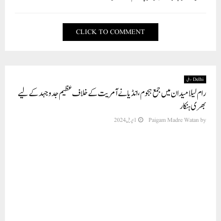
CLICK TO COMMENT
Delhi دہلی
رام لیلا میدان میں جمع ہجوم، انڈیا نے آمریت کے خلاف عظیم جدوجہد کے لیے
بھری ہنکار
by
Paigam Madre Watan
1 اپریل 2024
نئی دہلی، دہلی کے تاریخی رام لیلا میدان میں اتوار کو ‘انڈیا’ میگا ریلی میں لوگوں کی ایک بڑی
بھیڑ جمع ہوئی۔ اس دوران انڈیا اتحاد نے آمریت کے خلاف عظیم جنگ کا بگل بجا دیا ہے
۔ وزیر اعلی اروند کیجریوال کی گرفتاری اور ملک کے آئین اور جمہوریت کو بچانے کے لیے
ہندوستان کی تمام آئینی جماعتیں متحد ہیں۔اسٹیج پر آئے اور آمرانہ حکومت کو پیغام دیا کہ
اب یہ ختم ہونے والی ہے۔ انڈیا الائنس نے مرکزی حکومت کے سامنے پانچ نکاتی