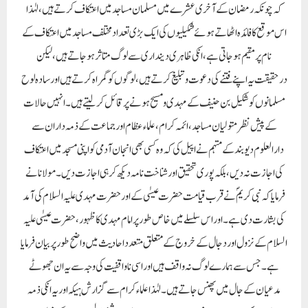
کہ چونکہ رمضان کے آخری عشرے میں مسلمان مساجد میں اعتکاف کرتے ہیں، لہٰذا
اس موقع کا فائدہ اٹھاتے ہوئے شکیلیوں کی ایک بڑی تعداد مختلف مساجد میں اعتکاف کے
نام پر مقیم ہوجاتی ہے، انکی ظاہری دینداری سے لوگ متاثر ہوجاتے ہیں، لیکن
درحقیقت یہ اپنے فتنے کی دعوت و تبلیغ کرتے ہیں، لوگوں کو گمراہ کرتے ہیں اور سادہ لوح
مسلمانوں کو شکیل بن حنیف کے مہدی و مسیح ہونے پر قائل کرلیتے ہیں۔ انہیں حالات
کے پیش نظر متولیان مساجد، ائمہ کرام، علماء عظام اور جماعت کے ذمہ داران سے
دارالعلوم دیوبند کے مہتمم نے اپیل کی کہ وہ کسی بھی انجان آدمی کو اپنی مسجد میں اعتکاف
کی اجازت نہ دیں، بلکہ پوری تحقیق اور شناخت نامہ دیکھ کر ہی اجازت دیں۔ مولانا نے
فرمایا کہ نبی کریمؐ نے قرب قیامت حضرت عیسٰی کے اور حضرت مہدی علیہ السلام کی آمد
کی بشارت دی ہے۔اور اس سلسلے میں خاص طور پر امام مہدی کا ظہور، حضرت عیسٰی علیہ
السلام کے نزول اور دجال کے خروج کے متعلق متعدد احادیث میں واضح طور پر بیان فرمایا
ہے۔ جس سے ہمارے لوگ نہ واقف ہیں اور اسی ناواقفیت کی وجہ سے یہ ان جھوٹے
مدعیان کے جال میں پھنس جاتے ہیں۔ لہٰذا علماء کرام سے گزارش ہیکہ اور یہ انکی ذمہ