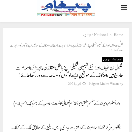
PRIMARY
MENU
Home
National قومی خبریں
شکیل بن حنیف اور اسکے متبعین شکیلی اپنے باطل عقائد کی بنا پر دائرہ اسلام سے خارج ہیں، اعتکاف کے موقع پر ایسے لوگوں کو مساجد سے
دور رکھا جائے!
National قومی خبریں
شکیل بن حنیف اور اسکے متبعین شکیلی اپنے باطل عقائد کی بنا پر دائرہ اسلام سے
خارج ہیں، اعتکاف کے موقع پر ایسے لوگوں کو مساجد سے دور رکھا جائے!
by
Paigam Madre Watan
1 اپریل 2024
دارالعلوم دیوبند کے مہتمم مفتی ابو القاسم نعمانی کا ملت اسلامیہ کے نام ایک اہم پیغام!
بنگلور, مرکز تحفظ اسلام ہند کے دفتر سے جاری پریس ریلیز کے مطابق ملک کے مختلف