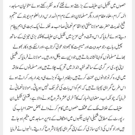
حصوں میں شکیل بن حنیف کے بڑھتے ہوئے فتنے کو مد نظر رکھتے ہوئے متولیان مساجد،
ائمہ کرام، علماء عظام اور دیگر مسلمانانِ ہند کے نام ام المدارس دارالعلوم دیوبند کے مہتمم و
شیخ الحدیث حضرت مولانا مفتی ابو القاسم نعمانی صاحب مدظلہ نے ایک بہت ہی اہم پیغام
دیتے ہوئے فرمایا کہ اس وقت وطن عزیز میں شکیل بن حنیف کا فتنہ بڑی تیزی کے ساتھ
پھیل رہا ہے، جو مہدویت اور مسیحیت کا جھوٹا دعویٰ کرتا ہے، اور اسکے پیروکار بھولے
بھالے مسلمانوں کو اپنا نشانہ بناتے ہیں جو دین سے بلکل دور ہیں۔ مولانا نے فرمایا کہ شکیلی
اپنی پوری سرگرمی کے ساتھ خفیہ انداز میں تحریک چلاتے ہیں اور مسلمانوں کے علاقہ
میں ہی رہ کر نوجوانوں پر محنت کرتے ہیں، بظاہر اپنے کو بڑے ہی دیندار باور کراتے ہوئے
اس طرح گمراہی پھیلاتے ہیں کہ ہم کو اس بات کی خبر تک نہیں ہوپاتی۔ مولانا نعمانی نے
فرمایا کہ چونکہ اب رمضان المبارک کا آخری عشرہ شروع ہونے والا ہے، فتنہئ شکیل بن
حنیف کے خلاف ملک کے مختلف حصوں میں کام کرنے والے بعض معتمد احباب کی
رپورٹ کے مطابق شکیلی انجان جگہوں میں اعتکاف کے نام پر مساجد میں مقیم ہوجاتے
ہیں اور لوگوں کی ذہن سازی کرکے اپنی گمراہی پھیلانا شروع کردیتے۔ انہوں نے فرمایا