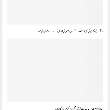
مانخورد بی ایم سی کی مجرمانہ غفلت کے سبب ڈمپر کی زد میں آنےسے نوجوان کی موت ‎
خادمین امت کی جانب سے قرآن فہمی پروگرام-۱۷ کا اعلان