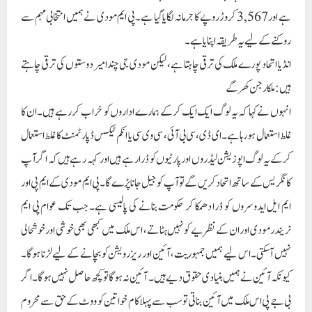
کانگریس کے ساتھ اتحاد کریں گے تو آپ کو جیل جانا پڑے گا۔ پی ایم مودی کے ایم پی اور
ایم ایل ایدوسروں کو ڈرا دھمکا کر حکومت بنانے کی پالیسی ہے۔ جب تک عوام پی ایم
نریندر مودی اور ان کے نظریے کو نہیں ہٹاتے، اس ملک میں کبھی بھی خوشی اور خوشحالی
نہیں آسکتی۔ اس لیے ہمیں جمہوریت، آئین اور ریزرویشن کو بچانے کے لیے لڑنا ہوگا۔
کیونکہ آئین نے ہمیں بنیادی حقوق دیے ہیں۔ آئین نہ ہوگا تو کچھ حاصل نہیں ہوگا۔اگر
بی جے پی اس ملک میں آئین بناتی تو سب سے پہلا کام خواتین کو ووٹ کے حق سے محروم
کرنا تھا۔ لیکن ہندوستان میں پنڈت جواہر لعل نہرو اور بابا صاحب امبیڈکر نے ہر شخص کو
ووٹ کا حق دیا۔ ہم نے ملک کو آزاد کرانے کے لیے جنگ لڑی اور خون بہایا۔ اندرا
گاندھی اور راجیو گاندھی ملک کے اتحاد کے لییاپنی جان دے دی۔ اس وقت بی جے پی،
آر ایس ایس اور جن سنگھ کے لوگوں کو سرکاری نوکریوں میں شامل ہونے کو کہا گیا تھا۔ ان
لوگوں نے ہندوستان چھوڑو تحریک میں حصہ لینے سے انکار کر دیا۔ یہ لوگ کہتے تھے کہ
مہاتما گاندھی کا نظریہ اچھا نہیں ہے۔ انہوں نے کبھی ملک کی آزادی کے لیے جدوجہد
نہیں کی۔ کانگریس کے لوگ آزادی کے لییمصلوب کیا اور لڑے۔ اس لیے کانگریس کی