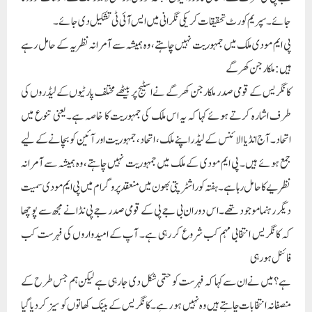
نظریے کا حامل رہا ہے۔ ہفتہ کو راشٹرپتی بھون میں منعقد پروگرام میں پی ایم مودی سمیت
دیگر رہنما موجود تھے۔ اس دوران بی جے پی کے قومی صدر جے پی نڈا نے مجھ سے پوچھا
کہ کانگریس انتخابی مہم کب شروع کر رہی ہے۔ آپ کے امیدواروں کی فہرست کب
فائنل ہو رہی
ہے؟میں نے ان سے کہا کہ فہرست کو حتمی شکل دی جا رہی ہے لیکن ہم جس طرح کے
منصفانہ انتخابات چاہتے ہیں وہ نہیں ہو رہے۔ کانگریس کے بینک کھاتوں کو سیز کر دیا گیا
ہے اور 3,567 کروڑ روپے کا جرمانہ لگایا گیا ہے۔ پی ایم مودی نے ہمیں انتخابی مہم سے
روکنے کے لیے یہ طریقہ اپنایا ہے۔
انڈیا اتحاد پورے ملک کی ترقی چاہتا ہے، لیکن مودی جی چند امیر دوستوں کی ترقی چاہتے
ہیں: ملکارجن کھرگے
انہوں نے کہا کہ یہ لوگ ایک ایک کر کے ہمارے اداروں کو خراب کر رہے ہیں۔ ان کا
غلط استعمال ہو رہا ہے۔ ای ڈی، سی بی آئی، سی وی سی یا انکم ٹیکس ڈپارٹمنٹ کا غلط استعمال
کرکے یہ لوگ اپوزیشن لیڈروں اور پارٹیوں کو ڈرا رہے ہیں اور کہہ رہے ہیں کہ اگر آپ