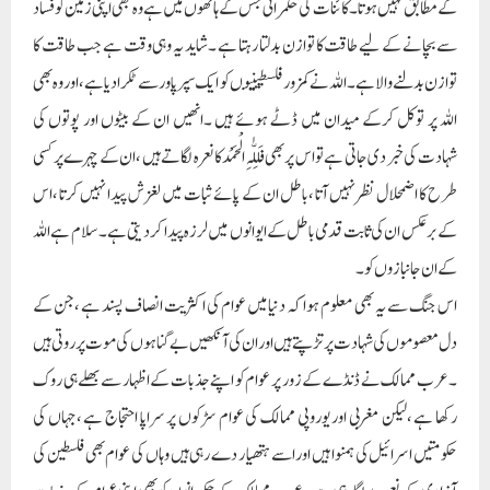
کے مطابق نہیں ہوتا ۔کائنات کی حکمرانی جس کے ہاتھوں میں ہے وہ بھی اپنی زمین کو فساد
سے بچانے کے لیے طاقت کا توازن بدلتا رہتا ہے ۔شاید یہ وہی وقت ہے جب طاقت کا
توازن بدلنے والا ہے ۔اللہ نے کمزور فلسطیینوں کو ایک سپر پاور سے ٹکرادیا ہے ،اور وہ بھی
اللہ پر توکل کرکے میدان میں ڈٹے ہوئے ہیں ۔انھیں ان کے بیٹوں اور پوتوں کی
شہادت کی خبر دی جاتی ہے تواس پربھی فَلِلّٰہِ الْحَمْدکا نعرہ لگاتے ہیں ،ان کے چہرے پر کسی
طرح کا اضمحلال نظرنہیں آتا ،باطل ان کے پائے ثبات میں لغزش پیدا نہیں کرتا ،اس
کے برعکس ان کی ثابت قدمی باطل کے ایوانوں میں لرزہ پیدا کردیتی ہے ۔سلام ہے اللہ
کے ان جانبازوں کو ۔
اس جنگ سے یہ بھی معلوم ہوا کہ دنیا میں عوام کی اکثریت انصاف پسند ہے ،جن کے
دل معصوموں کی شہادت پر تڑپتے ہیں اور ان کی آنکھیں بے گناہوں کی موت پر روتی ہیں
۔عرب ممالک نے ڈنڈے کے زور پر عوام کو اپنے جذبات کے اظہار سے بھلے ہی روک
رکھا ہے ،لیکن مغربی اور یوروپی ممالک کی عوام سڑکوں پر سراپا احتجاج ہے ،جہاں کی
حکومتیں اسرائیل کی ہمنوا ہیں اور اسے ہتھیار دے رہی ہیں وہاں کی عوام بھی فلسطین کی