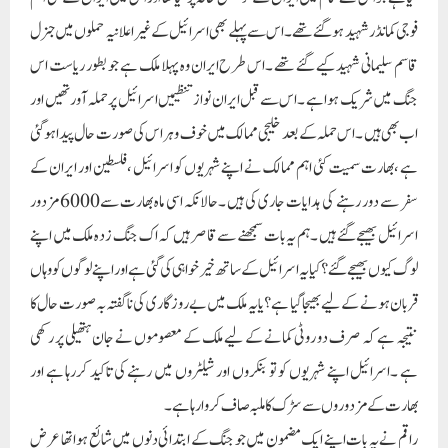
فوجی کمانڈر شہید ہوگئے تھے ۔اس سے پہلے بھی اسرائیل کے غیر اعلانیہ حملوں میں جنرل
قاسم سلیمانی شہید کیے گئے تھے ۔اس طرح ایران وہ پہلا ملک ہے جو بطور ریاست اس
جنگ میں شریک ہوا ہے ۔اس سے قبل ایران نواز تنظیمیں اسرائیل پر حملہ آور تھیں اور
اب بھی ہیں ۔اس حملہ کے بعد خلیجی ممالک میں خوف و ہراس کی صورت حال پیدا ہوگئی
ہے ،بھارت سمیت کئی اہم ممالک نے اپنے شہریوں کو اسرائیل ،فلسطین اور ایران کے
سفر سے دور رہنے کی ہدایات جاری کی ہیں ۔حالانکہ اسی ماہ بھارت سے6000 مزدور
اسرائیل بھیجے گئے ہیں ۔ہم یہ بات سمجھنے سے قاصر ہیں کہ اک جنگ زدہ ملک میں اپنے
لوگ کیوں بھیجے گئے؟کیا یہ اسرائیل کے ساتھ خیر خواہی کی گئی ہے اور اپنے لوگوں کو وہاں
قربان ہونے کے لیے بھیجا گیا ہے ؟یا یہ ملک میں بے روزگاری کی ناگفتہ بہ صورت حال کا
نتیجہ ہے کہ صرف دو روٹی کمانے کے لیے ملک کے معصوموں نے جان ہتھیلی پر رکھی
ہے ۔اسرائیل اپنے شہریوں کو تو بنکروں اور شیلٹروں میں رہنے کی تاکید کررہا ہے اور
بھارت کے مزدوروں سے سڑک کا ملبہ صاف کروارہا ہے ۔
راقم نے یہ بات اپنے ایک مضمون میں جو جنگ کے ابتدائی دنوں میں شائع ہوا تھا عرض