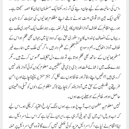
،اس کی سالمیت کے لیے جان دینے کی آرزو رکھنا ایک مسلمان ایمان کا حصہ سمجھتا ہے ۔
لیکن ایک بین الاقوامی امت ہونے ناطے اپنے مظلوم بھائیوں کی حمایت کرنا ،ان پر
ہورہے مظالم کے خلاف آواز اٹھانا ان کا دینی فریضہ ہے ۔ہمارا ملک ایک جمہوری ملک ہے
۔یہاں کے انصاف پسندوں کا یہ دستوری حق ہے کہ وہ دنیا میں جہاں بھی ظلم ہو اس کے
خلاف آواز اٹھائیں ۔ہم وسودیو کٹمبھکم کے علم دار ہیں ،اگر کسی ملک میں ہمارے غیر
مسلم بھائیوں کے ساتھ بھی ظلم ہوتا ہے تو ہمارے دل تکلیف محسوس کرتے ہیں ۔مگر
ہمارے ملک میں زعمائے ملت اور بڑی بڑی ملی تنظیمیں نہ معلوم کیوں کوئی آواز بلند نہیں
کررہی ہیں ؟انھیں اپنے دفاتر اور خانقاہوں سے نکل کر جنتر منتر پر پہنچنا چاہئے اورپرامن
طریقے پر فلسطین کے حق میں آواز بلند کرنا چاہئے تاکہ مظلوم کے دلوں کو تسلی و اطمینان
حاصل ہو اور ظالم کے حوصلے پست ہوں ۔
نہیں معلوم یہ مضمون جب آپ پڑھ رہے ہوں جنگ کیارخ اختیار کرچکی ہو۔اس لیے
کہ اب ہر پل اس میں نئی تبدیلی آرہی ہے ۔ایران نے کہا ہے کہ اس نے اسرائیل سے
اپنا انتقام لے لیا ہے اگر اسرائیل مزید کوئی غلطی نہیں کرے گا تو وہ بھی اسرائیل پر حملہ