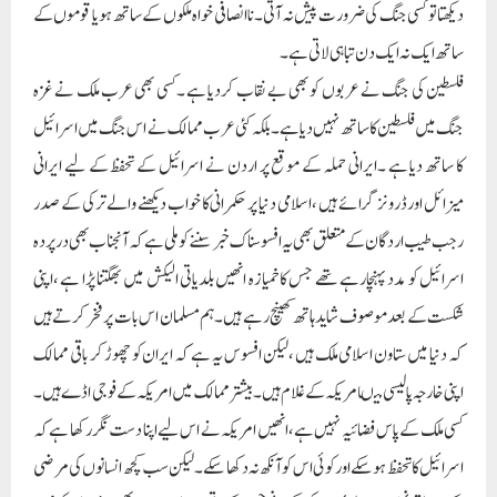
دیکھتا تو کسی جنگ کی ضرورت پیش نہ آتی ۔ناانصافی خواہ ملکوں کے ساتھ ہو یا قوموں کے
ساتھ ایک نہ ایک دن تباہی لاتی ہے۔
فلسطین کی جنگ نے عربوں کو بھی بے نقاب کردیا ہے ۔کسی بھی عرب ملک نے غزہ
جنگ میں فلسطین کا ساتھ نہیں دیا ہے ۔بلکہ کئی عرب ممالک نے اس جنگ میں اسرائیل
کا ساتھ دیا ہے ۔ایرانی حملہ کے موقع پر اردن نے اسرائیل کے تحفظ کے لیے ایرانی
میزائل اور ڈرونز گرائے ہیں ، اسلامی دنیا پر حکمرانی کا خواب دیکھنے والے ترکی کے صدر
رجب طیب اردگان کے متعلق بھی یہ افسوسناک خبر سننے کو ملی ہے کہ آنجناب بھی درپردہ
اسرائیل کو مدد پہنچارہے تھے جس کا خمیازہ انھیں بلدیاتی الیکش میں بھگتنا پڑا ہے ،اپنی
شکست کے بعد موصوف شاید ہاتھ کھینچ رہے ہیں۔ہم مسلمان اس بات پر فخر کرتے ہیں
کہ دنیا میں ستاون اسلامی ملک ہیں ،لیکن افسوس یہ ہے کہ ایران کو چھوڑ کر باقی ممالک
اپنی خارجہ پالیسی میںامریکہ کے غلام ہیں۔بیشتر ممالک میں امریکہ کے فوجی اڈے ہیں ۔
کسی ملک کے پاس فضائیہ نہیں ہے ،انھیں امریکہ نے اس لیے اپنا دست نگر رکھا ہے کہ
اسرائیل کا تحفظ ہوسکے اور کوئی اس کو آنکھ نہ دکھا سکے ۔لیکن سب کچھ انسانوں کی مرضی