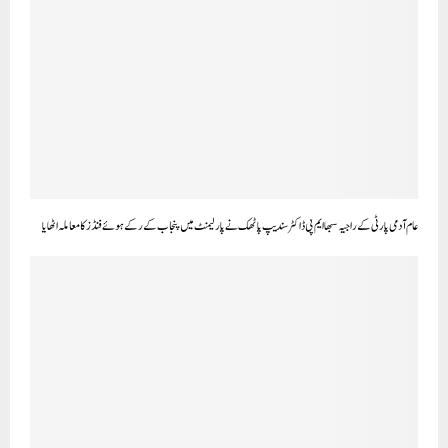
دونوں ایوانوں میں وقف ترمیمات بل پاس ہو نے کی خوشی میں پسماندہ مسلم سماج اُتھان سمیتی سنگھ (رجسٹرڈ) کے
سربراہان کے ایک وفد نے جگدمبیکا پال سے خصوصی ملاقات کی:
CLICK TO COMMENT