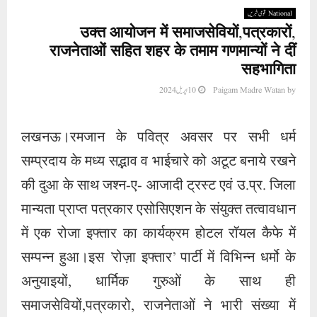
National قومی خبریں
उक्त आयोजन में समाजसेवियों,पत्रकारों,
राजनेताओं सहित शहर के तमाम गणमान्यों ने दीं
सहभागिता
by
Paigam Madre Watan
10 اپریل 2024
लखनऊ।रमजान के पवित्र अवसर पर सभी धर्म
सम्प्रदाय के मध्य सद्भाव व भाईचारे को अटूट बनाये रखने
की दुआ के साथ जश्न-ए- आजादी ट्रस्ट एवं उ.प्र. जिला
मान्यता प्राप्त पत्रकार एसोसिएशन के संयुक्त तत्वावधान
में एक रोजा इफ्तार का कार्यक्रम होटल रॉयल कैफे में
सम्पन्न हुआ।इस ’रोज़ा इफ्तार’ पार्टी में विभिन्न धर्मो के
अनुयाइयों, धार्मिक गुरुओं के साथ ही
समाजसेवियों,पत्रकारो, राजनेताओं ने भारी संख्या में