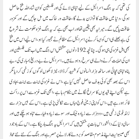
کی تھی کہ یہ جنگ اسرائیل کے لیے تباہی لائے گی اور فلسطین کوان شاء اللہ فتح حاصل
ہوگی ،دنیا میں طاقت کا توازن بدلے گا ،طاقت ور خاک میں مل جائیں گے اور کمزور
طاقت پائیں گے ۔میرا یہ بھی یقین تھا اور اب بھی ہے کہ یہ جنگ غزہ حکومت نے شروع
کی ہے بھلے ہی اس کو ایسا کرنے پر اسرائیل کے مظالم نے مجبور کیا ہو ،اس لیے اس میں فتح
بھی اہل غزہ کی ہی ہوگی ۔چنانچہ 192دنوں پر مشتمل اس جنگ میں اب تک فلسطین اور
ان کی حمایت کرنے والے ہی سرخ رو ہوئے ہیں ۔اسرائیل نے بے دریغ بمباری کی ،بے
پناہ تباہی مچائی اور ساٹھ ہزار انسانوں کو شہید کرڈالا،نیز لاکھوں لوگوں کو زخمی کردیامگر
اس کے بعد بھی کوئی ہدف حاصل نہیں کیا ہے ،اس نے غزہ کی اینٹ سے اینٹ بجادی
ہے لیکن اپنے قیدیوں کا سراغ لگانے میں ناکام رہا ہے ،ابھی تک غزہ سے اس پر راکٹ
فائر ہورہے ہیں ،اس کو اپنی زمینی فوج وہاں سے نکالنی پڑی ہے ۔اس کے بیس ہزار سے
زائد فوجی زخمی ہیں ،دوہزار سے زیادہ ٹینک اور سو سے زیادہ طیارے تباہ ہوچکے ہیں اور
سای دنیا کے دانشور اس بات پر متفق ہیں کہ اسرائیل یہ جنگ ہار چکا ہے ۔اس کے باوجود
بھی صیہونیت اپنے مذموم مقاصد کو بروئے کار لانے پر مصر ہے اور جنگ کے نئے نئے محاذ