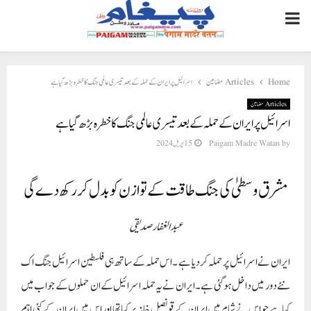
PRIMARY
MENU
Home
Articles مضامین
اسرائیل پر ایران کے حملہ کے بعد تیسری عالمی جنگ کا خطرہ بڑھ گیا ہے
Articles مضامین
اسرائیل پر ایران کے حملہ کے بعد تیسری عالمی جنگ کا خطرہ بڑھ گیا ہے
by
Paigam Madre Watan
15 اپریل 2024
مشرق وسطیٰ کی جنگ طاقت کے توازن کو بدل کر رکھ دے گی
عبدالغفارصدیقی
ایران نے اسرائیل پر حملہ کردیا ہے ۔اس حملہ کے ساتھ ہی فلسطین اسرائیل جنگ اک
نئے دور میں داخل ہوگئی ہے ۔ایران نے یہ حملہ اسرائیل کے ان حملوں کے جواب میں
کیا ہے جو اس نے شام میں ایران کے قونصل خانہ پر کیا تھا اور اس میں ایران کے کئی اہم