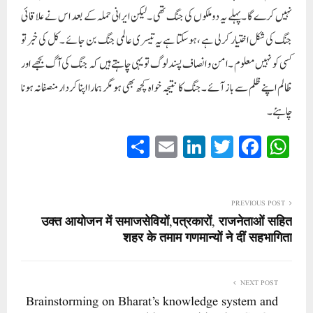
نہیں کرے گا ۔پہلے یہ دوملکوں کی جنگ تھی ۔لیکن ایرانی حملہ کے بعد اس نے علاقائی
جنگ کی شکل اختیار کرلی ہے ،ہوسکتا ہے یہ تیسری عالمی جنگ بن جائے ۔کل کی خبر تو
کسی کو نہیں معلوم ۔امن و انصاف پسند لوگ تو یہی چاہتے ہیں کہ جنگ کی آگ بجھے اور
ظالم اپنے ظلم سے باز آئے ۔جنگ کا نتیجہ خواہ کچھ بھی ہومگر ہمارا اپنا کردار منصفانہ ہونا
چاہئے۔
S
E
Li
T
Fa
W
ha
m
nk
wi
ce
ha
re
ail
ed
tte
bo
ts
In
r
ok
A
PREVIOUS POST
उक्त आयोजन में समाजसेवियों,पत्रकारों, राजनेताओं सहित
pp
शहर के तमाम गणमान्यों ने दीं सहभागिता
NEXT POST
Brainstorming on Bharat’s knowledge system and