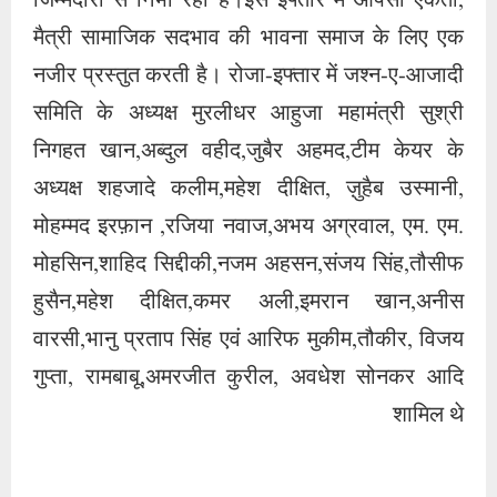
जिम्मेदारी से निभा रही है।इस इफ्तार में आपसी एकता,
मैत्री सामाजिक सदभाव की भावना समाज के लिए एक
नजीर प्रस्तुत करती है। रोजा-इफ्तार में जश्न-ए-आजादी
समिति के अध्यक्ष मुरलीधर आहुजा महामंत्री सुश्री
निगहत खान,अब्दुल वहीद,जुबैर अहमद,टीम केयर के
अध्यक्ष शहजादे कलीम,महेश दीक्षित, ज़ुहैब उस्मानी,
मोहम्मद इरफ़ान ,रजिया नवाज,अभय अग्रवाल, एम. एम.
मोहसिन,शाहिद सिद्दीकी,नजम अहसन,संजय सिंह,तौसीफ
हुसैन,महेश दीक्षित,कमर अली,इमरान खान,अनीस
वारसी,भानु प्रताप सिंह एवं आरिफ मुकीम,तौकीर, विजय
गुप्ता, रामबाबू,अमरजीत कुरील, अवधेश सोनकर आदि
शामिल थे