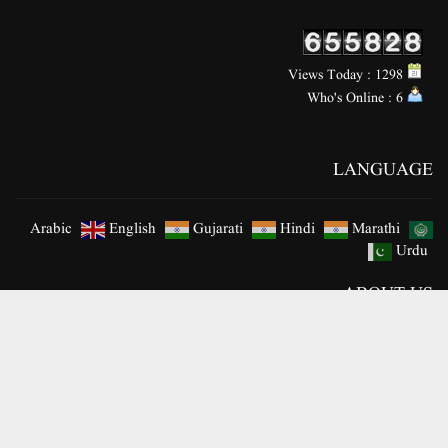
Urdu
ABOUT US
Urdu Daily ‘PAIGAM MADRE WATAN’ is serving the country and the
nation through its news and articles. We have millions of readers of
‘PAIGAM MADRE WATAN’ in the country and abroad, whom
‘PAIGAM MADRE WATAN’ always keeps informed about the latest
news of the country and nation.
We are standing strong in the world of media and surely we will continue
to stand in the future. Presenting the news with complete authenticity has
been our first duty. We have been carrying out our journalistic
responsibilities for the past ten years and will continue to do so in the
future. Our trust in the world of journalism is strong and stable. We need
your useful advice and support.
CONTACT INFO