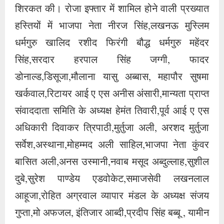
शिरकत की। रोजा इफ्तार में शामिल होने वाली प्रख्यात
हस्तियों में भाजपा नेता नीरज सिंह,लखनऊ मुस्लिम
धर्मगुरु खालिद रशीद फिरंगी बौद्ध धर्मगुरु महेंदर
सिंह,सरदार हरपाल सिंह जग्गी, फादर
डोनाल्ड,डिसूजा,मौलाना यासु अब्बास, महापौर सुषमा
खर्कवाल,रिटायर आई ए एस अनीस अंसारी,मान्यता प्राप्त
संवाददाता समिति के अध्यक्ष हेमंत तिवारी,पूर्व आई ए एस
अधिकारी दिवाकर त्रिपाठी,मुर्तुजा अली, अरशद मुर्तुजा
सर्वेश,अस्थाना,मोहम्मद अली साहिल,भाजपा नेता कुंवर
बासित अली,अनस उस्मानी,नवाब मसूद अब्दुल्लाह,सुशील
दुबे,सुरेश पाण्डेय एडवोकेट,समाजसेवी लखनलाल
आहूजा,रोहित अग्रवाल व्यापार मंडल के अध्यक्ष संजय
गुप्ता,मो अफजल, इंतिजार आब्दी,प्रदीप सिंह बब्बू , यामीन