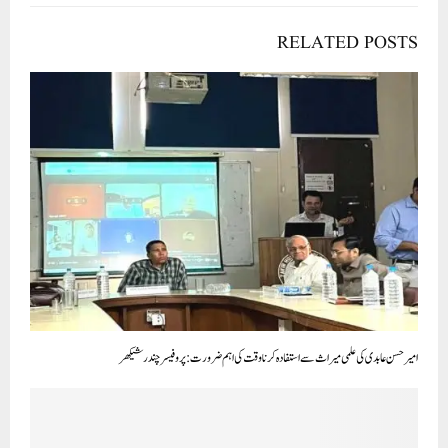
امیر حسن عابدی کی علمی میراث سے استفادہ کرنا وقت کی اہم ضرورت : پروفیسر چندر شیکھر
عام آدمی پارٹی کے راجیہ سبھا ایم پی ڈاکٹر سندیپ پاٹھک نے پارلیمنٹ میں پنجاب کے رکے ہوئے فنڈز کا معاملہ اٹھایا