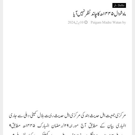
Delhi دہلی
ماہ شوال ۱۴۴۵ھ کاچاند نظرنہیں آیا
by
Paigam Madre Watan
10 اپریل 2024
مرکزی جمعیت اہل حدیث ہند کی مرکزی اہل حدیث رؤیت ہلال کمیٹی دہلی سے جاری
اخباری بیان کے مطابق آج مورخہ۲۹/رمضان المبارک ۱۴۴۵ھ مطابق۹
؍اپریل۲۰۲۴ء بروز منگل بعد نماز مغرب اہل حدیث کمپلیکس ، اوکھلا، نئی دہلی میں
مرکزی اہل حدیث رؤیت ہلال کمیٹی دہلی کی ایک اہم میٹنگ منعقد ہوئی اور رؤیت ہلال ماہ
ِشوال ۱۴۴۵ھ کے سلسلے میں حسب سابق ملک کے اکثر صوبوں کے ذمہ داروں اور ملی
تنظیموں سے بذریعہ فون رابطے کیے گئے۔ لیکن اکثر مقامات پرمطلع صاف ہونے کے
باوجود کہیں سے بھی رؤیت ہلال کی مصدقہ و مستند خبر موصول نہیں ہوئی۔ بنابریں
مرکزی اہل حد یث رؤیت ہلال کمیٹی دہلی نے یہ فیصلہ کیا کہ آئندہ کل
مورخہ۱۰؍اپریل۲۰۲۴ء کو ماہ رمضان المبارک کی تیسویں تاریخ ہوگی اور
مورخہ ۱۱؍اپریل ۲۰۲۴ء،جمعرات کو عید الفطر کی نماز ادا کی جائے گی۔ ان شاء اللہ