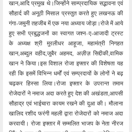
खान,आदि प्रमुख थे।जिन्होंने साम्प्रदायिक सद्भावना एवं
सौहार्द की अनूठी मिसाल प्रस्तुत करते हुए लखनऊ की
गंगा-जमुनी तहजीब में एक नया अध्याय जोड़ा।रोजे में आये
हुए सभी प्रबुद्धजनों का स्वागत जश्न–ए-आजादी ट्रस्ट
के अध्यक्ष श्री मुरलीधर आहूजा, महामंत्री निगहत
खान,अब्दुल वहीद,जुबैर अहमद, अज़ीज़ सिद्दीकी,वामिक
खान ने किया।इस विशाल रोजा इफ्तार की विशेषता यह
रही कि इसमें विभिन्न धर्मों एवं सम्प्रदायों के लोगों ने बढ़
चढ़कर हिस्सा लिया।रोजा इफ्तार के उपरान्त तमाम
रोजेदारों ने नमाज अदा करते हुए देश की अखंडता,आपसी
सौहाद्र एवं भाईचारा कायम रखने की दुआ की। मौलाना
खालिद रशीद फरंगी महली द्वारा रोजेदारों को नमाज अदा
करवायी। रोजा इफ्तार में सम्मलित भाजप के नेता नीरज