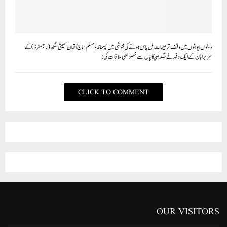
OUR VISITORS
Views Today : 1298
Who's Online : 6
LANGUAGE
Arabic
English
Gujarati
Hindi
Marathi