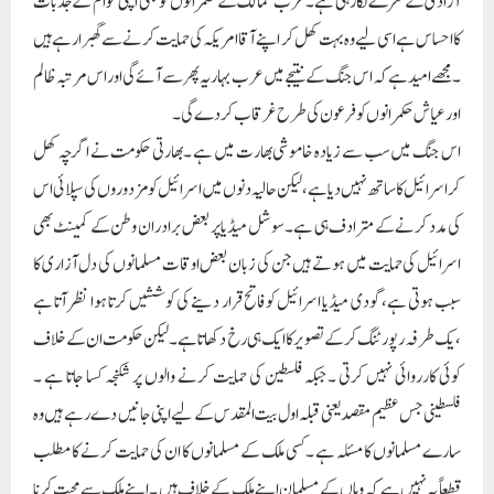
آزادی کے نعرے لگارہی ہے ۔عرب ممالک کے حکمرانوں کو بھی اپنی عوام کے جذبات
کا احساس ہے اسی لیے وہ بہت کھل کر اپنے آقا امریکہ کی حمایت کرنے سے گھبرارہے ہیں
۔مجھے امید ہے کہ اس جنگ کے نتیجے میں عرب بہاریہ پھر سے آئے گی اور اس مرتبہ ظالم
اور عیاش حکمرانوں کو فرعون کی طرح غرقاب کردے گی ۔
اس جنگ میں سب سے زیادہ خاموشی بھارت میں ہے ۔بھارتی حکومت نے اگرچہ کھل
کر اسرائیل کا ساتھ نہیں دیا ہے ،لیکن حالیہ دنوں میں اسرائیل کو مزدوروں کی سپلائی اس
کی مدد کرنے کے مترادف ہی ہے ۔سوشل میڈیا پر بعض برادران وطن کے کمینٹ بھی
اسرائیل کی حمایت میں ہوتے ہیں جن کی زبان بعض اوقات مسلمانوں کی دل آزاری کا
سبب ہوتی ہے،گودی میڈیا اسرائیل کو فاتح قرار دینے کی کوششیں کرتا ہوا نظر آتا ہے
،یک طرفہ رپورٹنگ کرکے تصویر کا ایک ہی رخ دکھاتا ہے ۔ لیکن حکومت ان کے خلاف
کوئی کارروائی نہیں کرتی ۔جبکہ فلسطین کی حمایت کرنے والوں پر شکنجہ کسا جاتا ہے ۔
فلسطینی جس عظیم مقصد یعنی قبلہ اول بیت المقدس کے لیے اپنی جانیں دے رہے ہیں وہ
سارے مسلمانوں کا مسئلہ ہے ۔کسی ملک کے مسلمانوں کا ان کی حمایت کرنے کا مطلب
قطعا ً یہ نہیں ہے کہ وہاں کے مسلمان اپنے ملک کے خلاف ہیں ۔اپنے ملک سے محبت کرنا