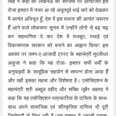
सिँह ने कहा की लखनऊ की सरजमी पर आयोजित इस
रोजा इफ्तार में नजर आ रहे अभूतपूर्व भाई चारे को देखकर
मै अत्यंत अभिभूत हूँ, देश में इस भावना की अत्यंत जरूरत
हैँ आने वाले लोकसभा चुनाव में उन्होंने लोगो से बढ़ चढ़
कर सहभागिता दे कर देश में मजबूत, स्थाई एवं
विकासपरक सरकार को बनाने का आह्वान किया! इस
अवसर पर जश्न-ए-आजादी ट्रस्ट के महामंत्री मुरलीधर
आहूजा ने कहा कि यह रोज़ा- इफ्तार सभी धर्मों के
अनुयाइयों के सामूहिक सहयोग से सम्पन्न होता आया हैँ
और यही इसका महत्व और विशेषता है। एसोसिएशन के
महामंत्री श्री अब्दुल वहीद और सचिव जुबैर अहमद ने
कहा कि यह एसोसिएशन पत्रकारिता के दायित्व के साथ-
साथ अपने सामाजिक एवं साँस्कृतिक दायित्व भी पूरी