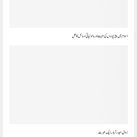
اسلام میں پیڑ پودوں کی اہمیت اور ماحولیاتی مسائل کا حل
زوالِ حیدرآباد ۔ ایک عبرت