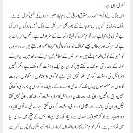
کھول رہی ہے ۔
اس جنگ نے اقوام متحدہ اور حقوق انسانی کے نام نہاد علمبراداروں کی قلعی کھول دی ہے ۔
جنگ بندی کی تجویز پاس ہوجانے کے بعد بھی اسرائیل نے جنگ نہیں روکی ،یہ اس کی
بے شرمی کی انتہا ہے اور اقوام متحدہ کو ٹھینگا دکھانے کے مترادف ہے ۔تعجب اس بات پر
ہے کہ امریکہ اور برطانیہ جیسے ممالک جو خود کو عالمی امن کا علمبرادر کہتے ہیں اور دوسروں
کو امن کے نوبل انعام بانٹتے ہیں وہ اسرائیل کے مظالم میں اس کے ساتھ ہیں ۔ایران کے
حملہ کے بعد رشی سونک یہ کہتے ہیں کہ ایران ایک دہشت گرد ملک ہے ،مگرانھیں
اسرائیل کی دہشت گردی نظر نہیں آتی ،نہتے لوگوں،اسپتالوں ،اسکولوں،عبادت
گاہوں اورمعصوموں یہاں تک کہ عالمی ادارے کے ریلیف ورکروں پر بمباری دکھائی
نہیں دیتی ۔انھیں ایرانی سفارت خانہ پر اسرائیل کا حملہ دہشت گردانہ کارروائی نہیں لگتا
لیکن ایران کی جانب سے انتقامی کارروائی دہشت گردی لگتی ہے ۔عالمی طاقتوں کایہ وہ
دہرا معیار ہے جو گزشتہ ایک صدی سے دنیا دیکھ رہی ہے اور جس کے نتیجے میں ساری دنیا
میں فساد برپا ہے ۔اگر اقوام متحدہ کا ادارہ انصاف کرتا ،اور تمام ممبر ملکوں کو یکساں نظر سے