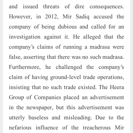
claim of having ground-level trade operations,
insisting that no such trade existed. The Heera
Group of Companies placed an advertisement
in the newspaper, but this advertisement was
utterly baseless and misleading. Due to the
nefarious influence of the treacherous Mir
Sadiq and Mir Jafar within the government, the
Heera Group was subjected to severe and
unjust scrutiny for four agonizing years.
Nevertheless, the resilient interest-free trading
company stood its ground, and its indomitable
CEO, Dr. Nowhera Shaikh, courageously faced
every baseless accusation and investigation.