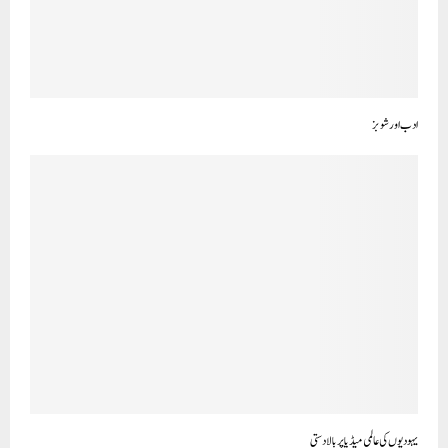
ادب اورشوبز
یہودیوں کی عالمی میڈیا پر بالادستی