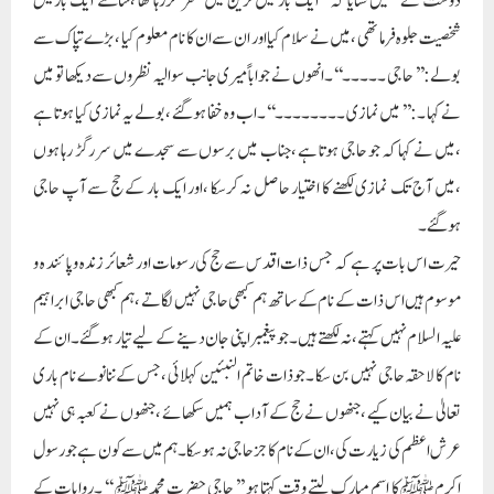
دوست نے ہمیں سنایا کہ’’ ایک بار میں ٹرین میں سفر کررہا تھا ،سامنے ایک باریش
شخصیت جلوہ فرما تھی ،میں نے سلام کیا اور ان سے ان کا نام معلوم کیا ،بڑے تپاک سے
بولے:’’ حاجی ۔۔۔۔۔‘‘ ۔انھوں نے جوابا ًمیری جانب سوالیہ نظروں سے دیکھا تو میں
نے کہا ۔:’’ میں نمازی ۔۔۔۔۔۔۔۔‘‘۔اب وہ خفا ہوگئے ،بولے یہ نمازی کیا ہوتا ہے
،میں نے کہا کہ جو حاجی ہوتا ہے ،جناب میں برسوں سے سجدے میں سر رگڑ رہا ہوں
،میں آج تک نمازی لکھنے کا اختیار حاصل نہ کرسکا ،اور ایک بار کے حج سے آپ حاجی
ہوگئے ۔
حیرت اس بات پر ہے کہ جس ذات اقدس سے حج کی رسومات اور شعائر زندہ و پائند ہ و
موسوم ہیں اس ذات کے نام کے ساتھ ہم کبھی حاجی نہیں لگاتے ،ہم کبھی حاجی ابراہیم
علیہ السلام نہیں کہتے ،نہ لکھتے ہیں ۔جو پیغمبر اپنی جان دینے کے لیے تیار ہوگئے ۔ان کے
نام کا لاحقہ حاجی نہیں بن سکا ۔جو ذات خاتم النبئین کہلائی ،جس کے ننانوے نام باری
تعالیٰ نے بیان کیے ،جنھوں نے حج کے آداب ہمیں سکھائے ،جنھوں نے کعبہ ہی نہیں
عرش اعظم کی زیارت کی ،ان کے نام کا جز حاجی نہ ہوسکا ۔ہم میں سے کون ہے جو رسول
اکرم ﷺ کا اسم مبارک لیتے وقت کہتا ہو ’’ حاجی حضرت محمد ﷺ ‘‘ ۔روایات کے