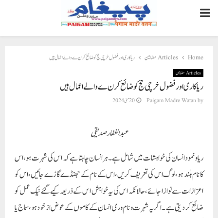
PRIMARY
MENU
ریاکاری اور فضول خرچی حج کو ضائع کرن ے والے اعمال ہیں
Articles مضامین
Home
Articles مضامین
ریاکاری اور فضول خرچی حج کو ضائع کرن ے والے اعمال ہیں
20 مئی 2024
Paigam Madre Watan
by
عبدالغفارصدیقی
ریا و نمود انسان کی خواہشات میں شامل ہے ۔ہرانسان چاہتا ہے کہ اس کی شہرت ہو،اس
کا نام بلند ہو،لوگ اس کی تعریف کریں،اس کے نام کے جھنڈے گاڑے جائیں ،اس کو
اعزازات سے نوازا جائے ،حالانکہ اس کی یہ خواہش اس کے ذریعہ کیے گئے نیک عمل کو
ضائع کردیتی ہے ۔اگر یہ شہرت و نام وری انسان کے کاموں کے عوض از خود ہو،سماج یا