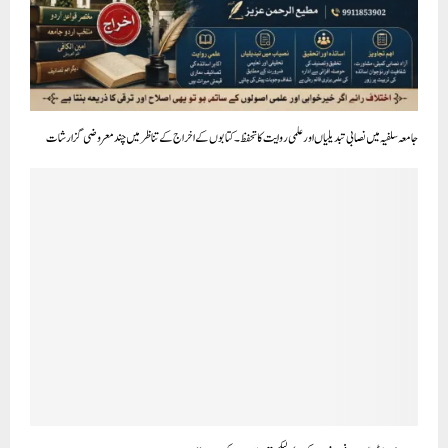
جامعہ سلفیہ میں نصابی تبدیلیاں اور علمی روایت کا تحفظ ۔ کتابوں کے اخراج کے تناظر میں چند معروضی گزارشات