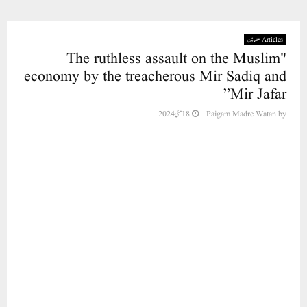
Articles مضامین
"The ruthless assault on the Muslim
economy by the treacherous Mir Sadiq and
Mir Jafar”
18 مئی 2024
Paigam Madre Watan
by
New Delhi (News Release: Matiur Rahman
Aziz) the Heera Group of Companies was
renowned worldwide for its interest-free
business practices. For twenty-five years, it
successfully thrived, bringing joy and
prosperity to its investors. In its early days, the
company grew slowly. Despite this, the