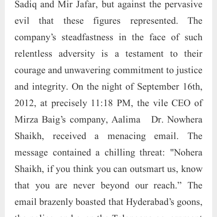
Mirza Baig’s company, Aalima Dr. Nowhera
Shaikh, received a menacing email. The
message contained a chilling threat: "Nohera
Shaikh, if you think you can outsmart us, know
that you are never beyond our reach.” The
email brazenly boasted that Hyderabad’s goons,
the police, and even the Telangana government
operate under the direct orders of our sinister
leaders, Mir Sadiq and Mir Jafar. This email
was not just a threat but a testament to the
deep-rooted corruption and the evil influence
wielded by Mir Sadiq and Mir Jafar. Their grip
on power extended to the very institutions
meant to protect and serve the public, turning