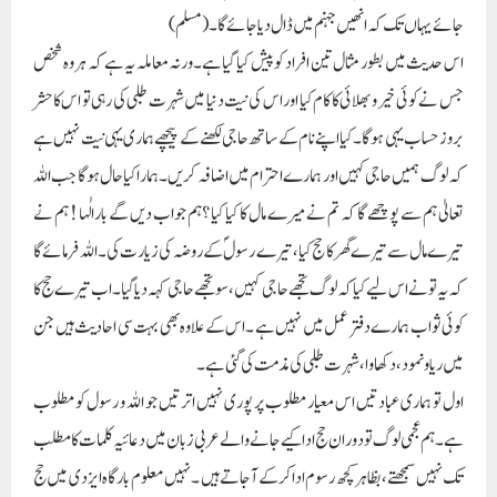
جائے یہاں تک کہ انھیں جہنم میں ڈال دیا جائے گا۔ (مسلم)
اس حدیث میں بطور مثال تین افراد کو پیش کیا گیاہے ۔ورنہ معاملہ یہ ہے کہ ہر وہ شخص
جس نے کوئی خیر و بھلائی کا کام کیا اور اس کی نیت دنیا میں شہرت طلبی کی رہی تو اس کا حشر
بروز حساب یہی ہوگا۔کیا اپنے نام کے ساتھ حاجی لکھنے کے پیچھے ہماری یہی نیت نہیں ہے
کہ لوگ ہمیں حاجی کہیں اور ہمارے احترام میں اضافہ کریں۔ہمارا کیا حال ہوگا جب اللہ
تعالیٰ ہم سے پوچھے گا کہ تم نے میرے مال کا کیا کیا ؟ہم جواب دیں گے بارالٰہا ! ہم نے
تیرے مال سے تیرے گھر کا حج کیا ،تیرے رسولؐ کے روضہ کی زیارت کی ۔اللہ فرمائے گا
کہ یہ تو نے اس لیے کیا کہ لوگ تجھے حاجی کہیں ،سو تجھے حاجی کہہ دیا گیا ۔اب تیرے حج کا
کوئی ثواب ہمارے دفتر عمل میں نہیں ہے ۔اس کے علاوہ بھی بہت سی احادیث ہیں جن
میں ریا و نمود ،دکھاوا ،شہرت طلبی کی مذمت کی گئی ہے ۔
اول تو ہماری عبادتیں اس معیار مطلوب پر پوری نہیں اترتیں جو اللہ و رسول کو مطلوب
ہے ۔ہم عجمی لوگ تو دوران حج اداکیے جانے والے عربی زبان میں دعائیہ کلمات کا مطلب
تک نہیں سمجھتے ، بظاہر کچھ رسوم ادا کرکے آجاتے ہیں ۔نہیں معلوم بارگاہ ایزدی میں حج