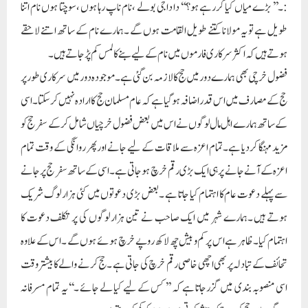
:۔’’ بڑے میاں کیا کررہے ہو؟‘‘ دا داجی بولے ،نام ناپ رہا ہوں ،سوچتا ہوں نام اتنا
طویل ہے تو یہ مولانا کتنے طویل القامت ہوں گے ۔ہمارے نام کے ساتھ اتنے لاحقے
ہوتے ہیں کہ اکثر سرکاری فارموں میں نام کے لیے بنے کالمس کم پڑجاتے ہیں ۔
فضول خرچی بھی ہمارے دور میں حج کا لازمہ بن گئی ہے ۔موجودہ دور میں سرکاری طور پر
حج کے مصارف میں اس قدر اضافہ ہوگیا ہے کہ عام مسلمان حج کا ارادہ نہیں کرسکتا ۔اسی
کے ساتھ ہمارے اہل مال لوگوں نے اس میں بعض فضول خرچیاں شامل کرکے سفر حج کو
مزید مہنگا کردیا ہے ۔تمام اعزہ سے ملاقات کے لیے جانے اور پھر روانگی کے وقت تمام
اعزہ کے آنے جانے پر ہی ایک بڑی رقم خرچ ہوجاتی ہے ۔اسی کے ساتھ سفر حج پر جانے
سے پہلے دعوت عام کا اہتمام کیا جاتا ہے ۔بعض بڑی دعوتوں میں کئی ہزار لوگ شریک
ہوتے ہیں ۔ہمارے شہر میں ایک صاحب نے تین ہزار لوگوں کی پر تکلف دعوت کا
اہتمام کیا ۔ظاہر ہے اس پر کم و بیش چھ لاکھ روپے خرچ ہوئے ہوں گے ۔اس کے علاوہ
تحائف کے تبادلہ پر بھی اچھی خاصی رقم خرچ کی جاتی ہے ۔حج کرنے والے کا بیشتر وقت
اسی منصوبہ بندی میں گزرجاتا ہے کہ ’’ کس کے لیے کیا لے جائے ۔‘‘یہ تمام مسرفانہ