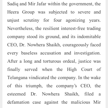
After a long and torturous ordeal, justice was
finally served when the High Court of
Telangana vindicated the company. In the wake
of this triumph, the company’s CEO, the
esteemed Dr. Nowhera Shaikh, filed a
defamation case against the malicious Mir
Sadiq and Mir Jafar. Dr. Nowhera Shaikh
emerged victorious in the lower court, proving
the baselessness of the accusations. However,
the unscrupulous Mir Sadiq and Mir Jafar,
unwilling to accept their defeat, filed an appeal
in the High Court of Telangana, arguing that
the case was unnecessary and should be