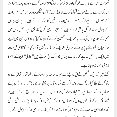
حکومت اس کے کام سے خوش اور متاثر ہوکر کوئی اعزاز عطا کرے ،اور وہ بادل ناخواستہ
اس کو اللہ سے ڈرتے ہوئے قبول کرے تو کوئی حرج نہیں ،لیکن دور حاضر میں اعزازات
کے حصول کے لیے لوگ منصوبہ بندی اورسازشیں تک کرنے لگے ہیں ،اپنے ہی پیسوں
کے پھول خرید کر گل پوشی کراتے ہیں ،جو معیوب ہی نہیں گناہ بھی ہے ۔جس دین میں
کسی کے منہ پر اس کی بے جا تعریف و تحسین کرنے کو ناپسند کیا گیا ہو اس دین میں اپنے
منہ میاں مٹھو بننے یا پیسے دے کر اپنی تعریف کرانا گناہ نہیں تو اور کیا ہوگا؟اسی فہرست
میں ایک برا عمل یہ ہے کہ ہمارے یہاں جو لوگ حج کرلیتے ہیں ’’حاجی ‘‘ ان کے نام کا
لازمی حصہ بن جاتا ہے۔
کہتے ہیں کہ ایک شخص نے ایک بنئے سے بہت سا سامان ادھار لے رکھا تھا ۔اتفاق سے وہ
حج کرنے چلا گیا ۔حج سے واپس آکر بنئے کی دوکان پر پہنچا اور بولا :’’لالہ جی ! میرے
حساب والا کھاتہ نکالیے ۔‘‘ بنیا بہت خوش ہوا ۔اس نے سوچا ،صاحب حج سے آئے ہیں تو
شاید نیک ہوکر آئے ہیں ،ان کو احساس ہوا ہو کہ قرض ادا کردینا چاہئے ،وہ خوشی خوشی
کھاتہ لایا ،ان صاحب کے نام کاصفحہ کھولا ،پیسے جوڑ کر بتانے والا ہی تھا کہ وہ بول اٹھے :’’