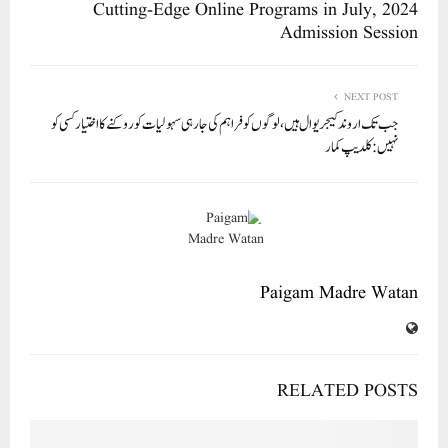
pp
Cutting-Edge Online Programs in July, 2024
Admission Session
NEXT POST
جب تک اروند کیجریوال ہیں، لوگوں کو فراہم کی جارہی سہولیات کو روکنے کا اختیار کسی کو
نہیں: کلدیپ کمار
Paigam Madre Watan
RELATED POSTS