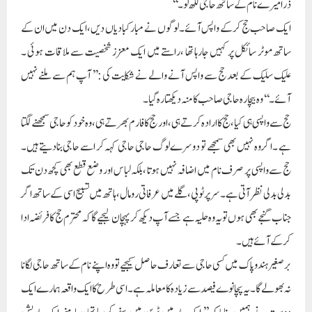
ذرا میرے نام کے ساتھ حاجی لکھ لو۔‘‘
ایک صاحب حج کرکے واپس آئے۔لوگوں نے مبارکبادیاں دیں ،ایک دن میں ان کے
ساتھ موٹر سائکل پر کہیں جارہا تھا ،راستے میں ایک معزز شخصیت سے ملاقات ہوئی ۔
علیک سلیک کے بعد حج سے واپس آنے والے نے شکایت کی :’’ آپ ہم سے ملنے نہیں
آئے ۔‘‘ وہ بیچارہ حاجی صاحب کا منہ دیکھتا رہ گیا ۔
حج سے واپسی ہی کیا ،حج کا ارادہ کرتے ہی ،اور حج کا فارم بھرتے ہی ،وہ خود کو حاجی سمجھنے لگتا
ہے ۔اگر وہ نہیں بھی سمجھے تو دوسرے لوگ حاجی حاجی کہہ کر اسے حاجی بنادیتے ہیں۔
حج سے واپسی پر صرف نام میں اضافہ نہیں ہوتا ،بلکہ لباس اور وضع قطع بھی کچھ دن تک
بدلی بدلی نظر آتی ہے ۔سرپر ٹوپی ،گلے میں عرفاتی رومال ،ہاتھ میں تسبیح اسی کے ساتھ اگر
جناب گنجے بھی ہوں تویہ وہ حلیہ ہے جسے آپ دیکھ کر پہچان لیجیے گا کہ محترم حج کا فریضہ ادا
کرکے آئے ہیں ۔
برصغیر ہندوپاک میں کسی حاجی سے تعارف حاصل کیجیے تووہ اپنے نام کے ساتھ حاجی لگانا
نہ بھولے گا ۔یہ پچانوے فیصد سے زیادہ کا معاملہ ہے ۔اسی طرح کا ایک واقعہ ہمارے ایک