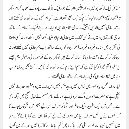
مطابق ایک لاکھ چوبیس ہزار پیغمبر،ان کے بعد ایک لاکھ سے زیادہ سے صحابہ کرام ،پھر
تابعین و تبع تابعین و اولیاء کرام کی ایک کثیر تعداد ہے ۔کیا ہم کسی کے ساتھ حاجی لکھتے ہیں
۔؟ نہ حاجی معین الدین چشتیؒ،نہ حاجی نظام الدین اولیاء۔نہ اپنے فقہاء کے نام کے ساتھ
حاجی لگاتے ہیں ،میں نے کسی کتاب میں حاجی امام ابو حنیفہ لکھا نہیں دیکھا اور نہ کسی واعظ
کی تقریر میں سنا۔وغیرہ وغیرہ۔آخر ان لوگوں کے ساتھ جب ہم حاجی نہیں لکھتے اور نہ
ان کا ذکر کرتے وقت حاجی کا اضافہ کرتے ہیں تو پھر ان کے قدموں کی دھول ،ہم جیسے
ایرا غیرا نتھو خیرا کو کیا حق ہے کہ ہم اپنے نام کے ساتھ حاجی لگائیں۔آج بھی پوری عرب
دنیا میں شاذو نادر ہی کوئی اپنے نام کے ساتھ حاجی لکھتا ہو۔
کیا ہمارا یہ عمل ریا و نمود میں شامل نہیں ہے ؟کیا ہمیں اس باب میں وہ مشہور حدیث نہیں
پہنچی ہے جو حضرت ابوہریرہ ؓ سے مروی ہے اور جسے امام مسلم نے اپنی صحیح میں جگہ دی
ہے ۔جس میں ایک شہید ،ایک عالم اور سخی کو صرف اس لیے جہنم میں بھیج دیا جائے گا
کہ انھوں نے یہ عمل صرف دنیا میں نام وری کے لیے کیا تھا۔ان سے کہا جائے گا کہ دنیا
میں تمہیں شہید ،عالم اور سخی کہہ دیا گیا ، پھر حکم دیا جائے گا کہ انہیں منہ کے بل گھسیٹا