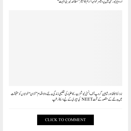
اردو یونیورسٹی میں پروفیسر خواجہ اکرام کا لیکچر ’’مطالعہ میر کی اہمیت‘‘
نارائنا ہیلتھ اور شاہین گروپ آف انسٹی ٹیوشنزبیدر کاطلباء کی تعلیمی زندگی بدلنے والا اقدام’’اُڑان‘‘ خوابوں کو حقیقت
میں بدلنے کے مقصد کے تحتNEET کی تیاری کے لیے اسکالرشپ
CLICK TO COMMENT