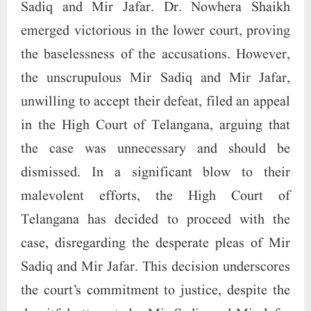
dismissed. In a significant blow to their
malevolent efforts, the High Court of
Telangana has decided to proceed with the
case, disregarding the desperate pleas of Mir
Sadiq and Mir Jafar. This decision underscores
the court’s commitment to justice, despite the
deceitful attempts by Mir Sadiq and Mir Jafar
to evade accountability for their actions.
Alarmed by the defamation suit, the vile Mir
Sadiq and Mir Jafar resorted to every
conceivable means to intimidate and coerce the
Heera Group into leaving Hyderabad. These
despicable individuals employed threats, force,