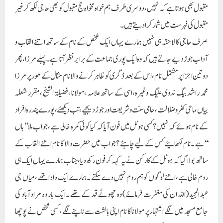
مقبول بھی ہوتا ہے کہ نہیں ،دوسری طرف ہم خواہ مخواہ حج مقبول کو بھی حاجی لکھ کر غیر
مقبول کی فہرست میں شمار کرادیتے ہیں ۔
صرف حاجی کا لاحقہ ہی نہیں ہمارے یہاں ایک شخص کے نام کے ساتھ اتنے القاب و
آداب جوڑ دیے جاتے ہیں کہ وہ ایک پوری جماعت کے برابر نظر آتا ہے ۔پہلے مرزا،پھر
دوتین اجزا پر مشتمل نام ،اس کے بعد ڈگری کو ظاہر کرنے والا نام مثال کے طور پر مرزا
محمد راشد بیگ ندوی علیگ وغیرہ،اسی کے ساتھ علامہ ،مولانا ،فضیلۃ الشیخ ،مقرر شعلہ
بیاں ،ماحی کفر و ضلالت ،حامی سنت و شریعت اور جوڑ دیجیے ،تب دیکھئے ،پورے پندرہ افراد
کے نام ہوئے کہ نہیں؟کسی ہوٹل میں فون آیا کہ کیا کوئی کمرہ خالی ہے ،جواب ملا’’ ہاں
‘‘ہے ۔نام لکھائیے کس کے لیے چاہئے ؟جواب میں حضرت والا کا نام اتنے القاب کے
ساتھ بولا گیا کہ ہوٹل کے کارکن نے یہ کہہ کر فون رکھ دیا ،جناب ہمارے یہاں ایک ہی
روم خالی ہے ،اتنے لوگوں کو ہم روم نہیں دے سکتے ۔ہمارے ایک دادا تھے ،میاں جی
عبدالمجید(اللہ ان کی مغفرت فرمائے ) وہ چھوٹے قد کے تھے ۔ایک بار وہ مرادآباد کی
جامع مسجد میں لگے اشتہار پر مولانا کا نام اپنی بالشت سے ناپنے لگے ،کسی شخص نے پوچھا