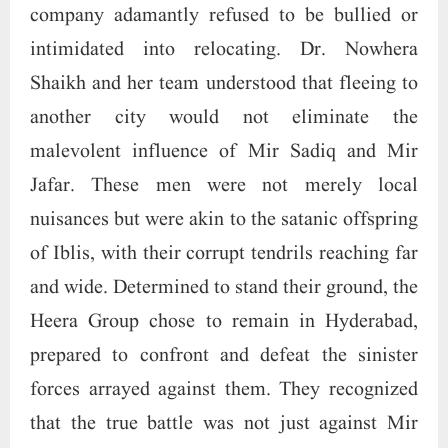
of Iblis, with their corrupt tendrils reaching far
and wide. Determined to stand their ground, the
Heera Group chose to remain in Hyderabad,
prepared to confront and defeat the sinister
forces arrayed against them. They recognized
that the true battle was not just against Mir
Sadiq and Mir Jafar, but against the pervasive
evil that these figures represented. The
company’s steadfastness in the face of such
relentless adversity is a testament to their
courage and unwavering commitment to justice
and integrity. On the night of September 16th,
2012, at precisely 11:18 PM, the vile CEO of