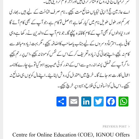
سرگرمیاں حج کی روح کو متاثر کرتی ہیں اور اجر کو کم کردیتی ہیں ۔
اے عازمین حج! اپنی نیکیاں ضائع مت کیجیے ۔نام صرف شناخت کے لیے ہیں ۔بھاری
بھرکم اور طول طویل نام میں کیا رکھا ہے ؟اصل تو کام ہے ،جو آپ کے بھی کام آئے گا
اور دنیا والوں کو بھی آپ کے کام کا فائدہ پہنچے گا۔جو نام آپ کے والدین نے رکھا ہے وہی
کافی ہے۔احتراماً دوسروں کے لیے جناب یا صاحب کا اضافہ کیجیے ،مگر بہت زیادہ مبالغہ سے
کام نہ لیجیے ،اپنے بھائی کی زیادہ تعریف کرکے اس کے نفس کو موٹا نہ کیجیے ،اس پر رحم کیجیے
،اگر آپ کے تملق پسندانہ رویہ سے اس کے اندر کوئی عیب پیدا ہوگیا تو بے چارے کا نامہ
اعمال اکارت ہوجائے گا۔خرچ میں اعتدال کی روش اپنائیے ۔اپنے مال کو یوں ہی ضائع نہ
کیجیے ۔اس ما ل کو انسانوں کی فلاح و بہبود پر خرچ کیجیے ۔
S
E
Li
T
Fa
W
ha
m
nk
wi
ce
ha
re
ail
ed
tte
bo
ts
In
r
ok
A
PREVIOUS POST
Centre for Online Education (COE), IGNOU Offers