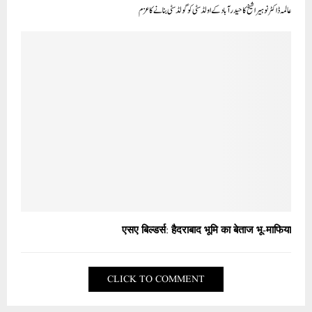
عالمہ ڈاکٹر نوہیرا شیخ کا حیدر آباد کے اولڈ سٹی کو گولڈ سٹی بنانے کا عزم
एसए बिल्डर्स: हैदराबाद भूमि का बेताज भू-माफिया
CLICK TO COMMENT