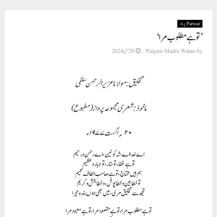
Parwaz پرواز
’توہے مطلوب مرا‘
by
Paigam Madre Watan
20 مئی 2024
تخلیق: مولانا عزیز الرحمن سلفی
ماخوذ: شعری مجموعہ پرواز (مطبوع)
۲۰؍اگست ۱۹۷۷ء
اے خدا اے شہ کونین، اے رحمن و رحیم
تو ہے غفار تو ستار، تو جبار و عظیم
ہم ہیں محتاج، تو ہے صاحب الطاف عمیم
توخطا بین وخطا پوش، وخطا بخش و کریم
تجھ سے تخلیق مری، میں بھی ہوں بندہ تیرا
توہے مطلو ب مرا، تو ہے مقصود مرا، تو ہے معبود مرا