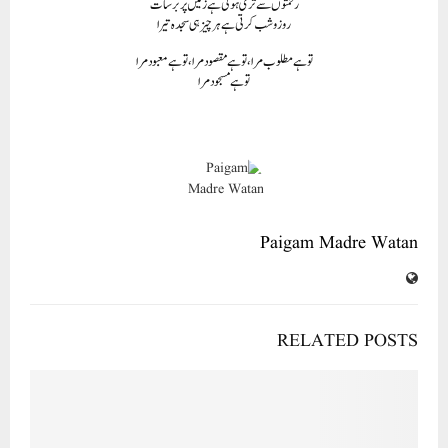
رحمتوں سے تری ہوتی ہے زمیں پر برسات
روز وشب کرتی ہے ہر چیز ہی سجدہ تیرا
توہے مطلو ب مرا، تو ہے مقصود مرا، تو ہے معبود مرا
تو ہے مسجود مرا
Paigam Madre Watan
RELATED POSTS