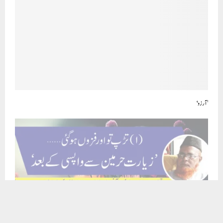
’آرزو‘