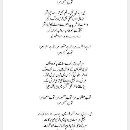
تو ہے مسجود مرا
تیرا خورشید بھی، انجم بھی ترے، تیرا قمر
لہلہاتی ہوئی کھیتی بھی تری، برگ و شجر
وسعت ارض پہ یہ بکھرے ہوئے پھول، ثمر
چلتی ہے موج صبا، روز بہ انداز دِگر
ذرہ ذرہ سے ہویدا، ہوا جلوہ تیرا
توہے مطلو ب مرا، توہے مقصود مرا، تو ہے معبود مرا
تو ہے مسجود مرا
سر خمیدہ ہیں ترے سامنے یہ کوہ و فلک
تیری تقدیس کے قائل ہیں ترے جن و ملک
ماہ و خورشید کی کرنوں میں نہاں تیری جھلک
عرش سے پھیلی ہے صنَّاعی تری فرش تلک
پڑھتے طائر بھی نشیمن میں ہیں کلمہ تیرا
تو ہے مطلو ب مرا، تو ہے مقصود مرا، تو ہے معبود مرا
تو ہے مسجود مرا
تیرے ہی دستِ تصرف میں ہے سب موت و حیات
پھیلی ہر سمت ہیں دنیا میں تری ہی برکات
مرغ و ماہی کی زباں پر ہیں ترے ہی نغمات