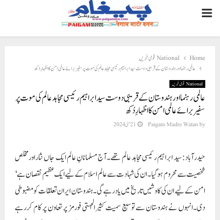
PRIMARY
MENU
Home
National قومی خبریں
عالمی رہنما اور ہندوستان کے قریبی دوست سید ابراہیم رئیسی مجاہد عالم کی موت پر سفیر برائے عالمی امن کا اظہارِ دُکھ
National قومی خبریں
عالمی رہنما اور ہندوستان کے قریبی دوست سید ابراہیم رئیسی مجاہد عالم کی موت پر
سفیر برائے عالمی امن کا اظہارِ دُکھ
by
Paigam Madre Watan
21 مئی 2024
حیدرآباد: سید ابراہیم رئیسی مجاہد عالم تھے۔آج مسلمانانِ عالم ایک جاں نثاراورمخلص
شخصیت سے محروم ہوگیا۔ان کی شہادت سے عالم اسلام کے لیے ایک عظیم نقصان ہے ‘
امن کے لیے ان کی کاوشیں تاریخ میں یادرہے گی۔ ہندوستان ایران تعلقات کومضبوطی
دی۔انہوں نے ہندوستان سے توسیع سمیت کثیرالجہتی فورمز پر تعاون پر کام کررہے