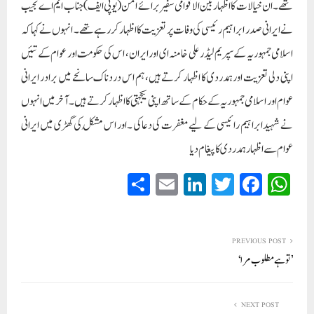
تھے۔ ان خیالات کااظہار بین الاقوامی سفیر برائے امن (یوپی ایف) جناب ایم اے نجیب
نے ایرانی صدر ابراہیم رئیسی کی وفات پر تعزیت کا اظہار کررہے تھے۔ انہوں نے کہاکہ
اسلامی جمہوریہ کے سپریم لیڈر علی خامنہ ای اور ایران، اس کی حکومت اور عوام کے تئیں
اپنی دلی تعزیت اور ہمدردی کا اظہار کرتے ہیں، ہم اس دردناک سانحے میں برادر ایرانی
عوام اور اسلامی جمہوریہ کے حکام کے ساتھ اپنی یکجہتی کا اظہار کرتے ہیں۔آخرمیں انہوں
نے شہیدابراہیم رائیسی کے لیے مغفرت کی دعاکی ۔اور اس مُشکل کی گھڑی میں ایرانی
عوام سے اظہار ہمدردی کا پیغام دیا
S
E
Li
T
Fa
W
ha
m
nk
wi
ce
ha
re
ail
ed
tte
bo
ts
In
r
ok
A
PREVIOUS POST
’توہے مطلوب مرا‘
pp
NEXT POST