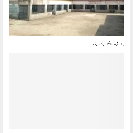
پرائمری اُردو اسکولوں کا حال زار