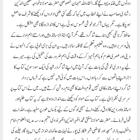
دونوں میں فائدہ پہونچے گا۔ انشاء اللہ مہمان خصوصی حضرت مولانا خواجہ معین الدّین
رشادی صاحب نے اپنے خطاب میں کہا کہ مجھے کئی علمی اداروں کو دیکھنے کا شرف حاصل
ہوچکا ہے۔ مگر یہاں آکر جو خوشی محسوس ہوئی ہے اس کا اندازہ لگانا بھی مشکل ہے۔
حافظؔ کرناٹکی کبھی ہمارے شاگردتھے، مگر آج استاذ الاساتذہ ہیں اور اتنے اہم ادارے کے
بانی و سربراہ ہیں۔ وہ تعلیم و تعلم کے قافلہ سالار ہیں۔ یہ ان کی بڑی خوبی ہے کہ انہوں نے
دینی اور عصری علوم کو باہم آمیز کرکے وقت کی اہم ضرورت کی تکمیل کی ہے۔ میرے
لیے یہ دہری خوشی کی بات ہے کہ آج میں اپنے شاگرد رشید کی ایک سودسویں کتاب کا
اجرا اپنے ہاتھوں سے کررہاہوں۔ اس بات میں کوئی شبہ نہیں ہے کہ فرماں بردار
شاگرداپنے اساتذہ کا ہی نہیں قوم و ملت کا بھی نام روشن کرتے ہیں۔ میں نے اس کتاب پر
سرسری نظر ڈالی ہے۔ کتاب کے مواد کو دیکھنے سے اندازہ ہوتا ہے کہ یہ کتاب طلبا اور
اساتذہ اور دین کا ذوق رکھنے والے سبھی لوگوں کے لیے یکساں طور پر مفید ہے۔ اللہ اسے
قبول فرمائے۔حضرت مولانا مفتی محمد اظہرالدّین اظہر ندوی مہتمم مدرسہ مدینۃ العلوم، امام
و خطیب بازار مسجد اور قاضی شہر شکاری پور نے نہایت عالمانہ انداز میں اس یادگار جلسے کی