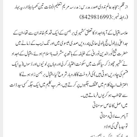
از قلم : مجاہد عالم ندوی صدر مدرس : مدرسہ مریم لتعلیم البنات تین کھمبا بیلا ارریہ بہار
(رابطہ نمبر : 8429816993)
علامہ اقبال کے آبا و اجداد کا تعلق کشمیری برہمن کے ایک قدیم خاندان سے تھا ، ان کے
جد اعلیٰ بابا لول حج یا لولی حاجی پندرویں صدی عیسوی میں اورنگ زیب کے زمانے میں
حضرت شیخ نُور الدین نورانی کے خلیفہ کے ہاتھ پر مشرف با اسلام ہوئے ، اقبال کے اجداد
نے کشمیر چھوڑ کر سیالکوٹ میں سکونت اختیار کر لی اور وہاں پر لوئیوں اور دُسوں ( یہ ایک
قسم کی چادریں ہوتی ہیں ) کی فروخت کا کاروبار شروع کیا ، اقبال برہمن زاد ہونے کا
اعتراف اپنے کلام میں مختلف جگہوں پر کرتے ہیں ، ضربِ کلیم میں ایک جگہ کسی سید ذات
سے مخاطب ہو کر یوں فرماتے ہیں ۔
میں اصل کا خاص سومناتی
آبا مرے لاتی و مناتی
تو سید ہاشمی کی اولاد
میری کف خاک برہمن زاد