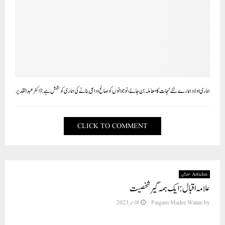
ہماری اولاد ہمارے لئے نجات کا معاملہ بن جائے،نوجوانوں کوصالح و داعی بنانے کی ہماری کوشش ہے:ڈاکٹرعبدالقدیر
CLICK TO COMMENT
Articles مضامین
علامہ اقبال : ایک ہمہ گیر شخصیت
by
Paigam Madre Watan
8 نومبر 2023