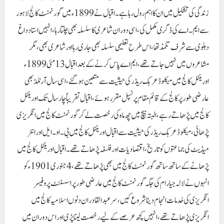
زندگی کی تشکیل میں ان کا اہم رول رہا ہے ۔ اقبال نے 1899ء میں گورنمنٹ کالج لاہور
سے ایم ۔ اے کی ڈگری مکمل کی ، اسی دوران شاعری کا سلسلہ بھی چلتا رہا ، انہیں استاد داغ
دہلوی سے شرف تلمذ تھا ، اس طرح تعلیمی سلسلہ بھی جاری رہا اور شاعری بھی ، مگر
مشاعروں میں نہیں جاتے تھے ، ایم اے پاس کرنے کے بعد اقبال 13 مئی 1899ء
اورینٹل کالج میں میکلوڈ عربک ریڈر کی حیثیت سے متعین ہو گئے ، اسی سال آرنلڈ بھی
عارضی طور پر کالج کے قائم مقام پرنسپل مقرر ہوئے ، اقبال تقریباً چار سال تک اورینٹل
کالج میں پڑھاتے رہے ، البتہ بیچ میں چھ ماہ کی رخصت لے کر گورنمنٹ کالج میں انگریزی
پڑھائی ، میکلوڈ عربک ریڈر کی حیثیت سے اقبال اورینٹل کالج میں بی ۔ او ۔ ایل اور انٹر
میڈیٹ کی جماعتوں کو تاریخ ، اقتصادیات اور فلسفہ پڑھاتے تھے ۔ اقبال اورینٹل کالج میں
پڑھانے کے ساتھ ساتھ گورنمنٹ کالج میں بھی پڑھاتے تھے ، 4 جنوری 1901ء کو
انہوں نے لالہ جیا رام کی جگہ گورنمنٹ کالج میں عارضی طور پر اسسٹنٹ پروفیسر
انگریزی کی خدمات انجام دینا شروع کیں ، سر عبدالقادر ان دنوں اسلامیہ کالج میں
انگریزی پڑھاتے تھے ، انہیں کچھ عرصے کے لیے رخصت لینا پڑی اور اس دوران میں