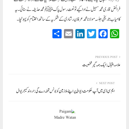
فرائض قاری محمد سہیل نے اداکیے تو نعت رسول پاکﷺ محمد حذیفہ نے سنائی۔ یہ
کامیاب تاریخی جلسہ مولانا محمد عرفان رشادی کے شکریہ کے ساتھ اختتام کو پہونچا۔
S
E
Li
T
Fa
W
ha
m
nk
wi
ce
ha
re
ail
ed
tte
bo
ts
In
r
ok
A
PREVIOUS POST
علامہ اقبال : ایک ہمہ گیر شخصیت
pp
NEXT POST
ایم سی ڈی میں آپ حکومت دیوالی پر اپنے ملازمین کو بونس تحفہ دے گی: اروند کیجریوال