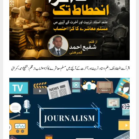
اقرأ سے انحطاط تک : علم، استاد، تربیت اور آخرت کے آئینے میں مسلم معاشرے کا کڑا احتساب از قلم: شفیع احمد، کمرہٹی