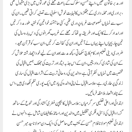
اور مدبر خاتون تھیں ، اپنے حسن و سلوک کے باعث محلے کی عورتوں میں بڑی مقبول تھی
، برادری اور محلہ داری کے جھگڑوں کا نہایت خوش اسلوبی سے تصفیہ کراتی تھیں ۔ ان کی
سب سے نمایاں خصوصیت غرباء پروری تھی ، کئی حاجتمند خواتین کو خفیہ طور مدد کرتیں
اور امداد کرنے کا ایک اور طریقہ یہ تھا کہ محلے کے غریب گھرانوں کی دس بارہ سال کی
تین چار بچیاں اپنے یہاں لے آتیں اور ان کی کفالت کرتیں ، ان سب کو قرآن مجید ،
ضروری دینی تعلیم اور کام کاج سکھاتی ، کچھ مدت بعد ان کے لیے خود اچھا رشتہ تلاش کر
کے ان کی شادی کروا دیتیں ، ان کے اس جذبہ ایثار اور تربیت کی جھلک ہمیں اقبال کی
شخصیت میں نمایاں نظر آتی ہے ، والدین کی روحانی تربیت کے اثرات اقبال کی ساری
زندگی پر طاری رہے ، علامہ اقبال نے اپنی والدہ کی یاد میں ایک پوری نظم لکھ دی ہیں ، اس
کے چند اشعار ملاحظہ فرمائیں ۔
ابتدائی اور اعلیٰ تعلیمی سرگرمیاں :
علامہ اقبال کا بچپن فطری کشادگی اور تنوع کے ساتھ
گزرا ، اقبال کی ذہنی و فکری تشکیل میں والدین اور اساتذہ کا فیضان شامل ہے ، انہوں نے
ابتدائی تعلیم مولانا غلام حسن کے مکتب میں حاصل کی ، ایک دن مولانا سید میر حسن