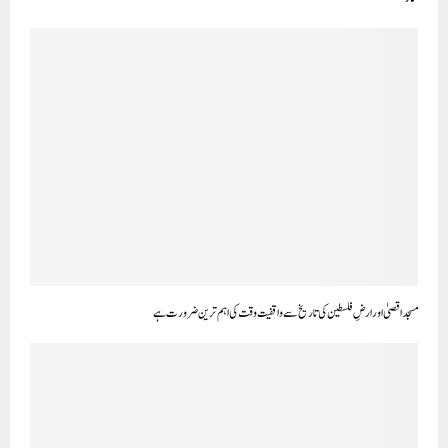
مسجد اقصیٰ اور ارضِ فلسطین کی تاریخ سے واقفیت وقت کی اہم ترین ضرورت ہے