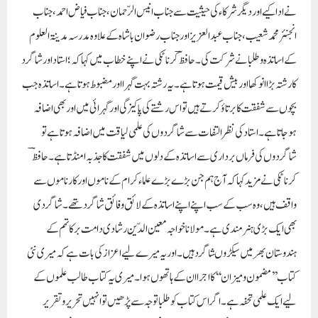
نے ادا کیے اور دیگر شرکاء کی حیثیت سے جناب انیس الرّحمان، جناب فیاض احمد، جناب
انجنئر محمد شعیب، جناب عبدالعزیز اورجناب رضوان باشاہ کے علاوہ مدرسہ مدینۃ العلوم
کے اساتذہ و طلبا نے شرکت کی۔حافظؔ کرناٹکی نے اپنے خطاب میں کہا کہ؛ استاد اور شاگرد
کا رشتہ بڑا انوکھا اور بیش قیمت ہوتا ہے۔ یہ رشتہ بہت گہرا اور مضبوط ہوتا ہے۔ اساتذہ جب
بچوں سے شفقت کا برتاؤ کرتے ہیں تو اس رشتے کی پاکیزگی اورگہرائی میں اور بھی اضافہ
ہوجاتا ہے۔ استاد کی نظر التفات سے شاگردوں کی علمی لیاقت میں اضافہ ہوتا ہے تو
شاگردوں کی فرماں برداری سے اساتذہ کے دلوں میں شفقت کا جذبہ امنڈتا ہے۔حافظؔ
کرناٹکی نے مزید کہا کہ آج ہم جن بڑے بڑے علماء کرام کے ناموں اور کارناموں سے
واقف ہیں، وہ سب کے سب اپنے اپنے اساتذہ کے لائق و فائق شاگردتھے۔ شاگردی
بھی ایک بڑی ہنرمندی ہے۔مولانا خواجہ معین الدّین رشادی دامت برکاتہم کے
ہندوستان بھر میں سیکڑوںشاگرد ہیں۔ اور یہ میرے لیے اعزاز کی بات ہے کہ میری نئی
کتاب ’’مضمون و میزان‘‘کا اجرا ان کے ہاتھوں ہوا۔ میری یہ کتاب طالب علموں کے
لیے ایک علمی تحفہ ہے۔ اگر اس کتاب کو طلبا توجہ سے پڑھیں تو انہیں تحریر و تقریر