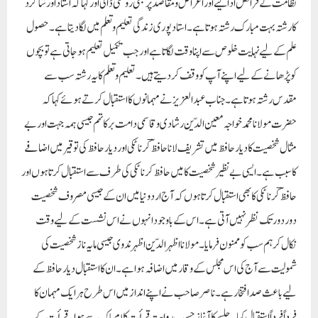
نظامت کے فرائض ادا کیے اور اغراض و مقاصد پر بھی روشنی ڈالی اور کہا کہ استاد اور شاگرد
کا رشتہ بہت مبارک رشتہ ہوتا ہے۔ استاد پوری زندگی تعلیم و تعلم میں لگادیتا ہے۔ حصول
علم کے لیے نہایت خلوص سے اپنا وقت لگاتا ہے اور جب تکمیل تعلیم ہوجاتی ہے تو بچوں
کو پڑھانے کے لیے اپنے آپ کو وقف کردیتے ہیں۔ تعلیم و تعلم کا یہ رشتہ سب سے
مقدس رشتہ ہوتا ہے۔ جناب عبدالعزیزنے مہمانوں کا استقبال کرتے ہوئے کہا کہ
حضرت مولانا محمد خواجہ معین الدّین رشادی وقاسمی دامت برکاتہم جیسی ہمہ جہت اور بے
مثال شخصیت کا دیار حافظ میں تشریف لانا حافظؔ کرناٹکی اور دیارحافظ کی توقیر میں اضافے
کا سبب ہے۔ ایسی بے نظیر شخصیت کا میں حافظ کرناٹکی کی طرف سے استقبال کرتا ہوں اور
حافظؔ کرناٹکی کا بھی استقبال کرتا ہوں کہ آج اردونیا میں ان کے جیسی مصروف شخصیت
دور دور تک نظر نہیں آتی ہے۔ اس کے باوجود انہوں نے اس نشست کے لیے وقت
نکال کر ہم سب کو ممنون فرمایا۔ مولانا اظہر الدّین اظہر ندوی جیسی مایہ ناز شخصیت کی
شمولیت سے آج کی اس مجلس کے وقار میں اضافہ ہوا ہے۔ ان کا استقبال دیار حافظ کے
لیے باعث صدافتخار ہے۔ ناصر صاحب نے اپنے انداز میں اس طرح ہر ایک مہمان کا
فرداً فرداً استقبال کیا۔ جلسے کا آغاز حسب روایت قرأت کلام پاک سے ہوا۔ قرأت کے