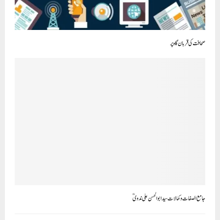
صحافت کی قربان گاہ پر
جامع الصفات و کمالات سید ابوالحسن علی ندویؒ