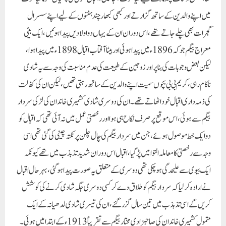
میں اپنے والدین کے ساتھ گزارتے اور کبھی کبھار چند ہفتوں کے لیے اپنے سسرال
گجرات بھی چلے جاتے تھے ، اس دوران ان کے یہاں دو اولادیں پیدا ہوئیں ، ایک بیٹی
معراج بیگم جو کہ 1896ء میں پیدا ہوئی اور بیٹا آفتاب اقبال 1898ء میں پیدا ہوا ،
لیکن بعض وجوہات کی بنا پر اور زوجین کے طبیعت کی عدم مناسبت کی وجہ سے یہ شادی
ناکام رہی ، کریم بی بی بچوں سمیت اپنے والدین کے ساتھ رہتی تھیں ، لیکن ان کی کفالت
کی ذمہ داری اقبال خود اٹھاتے تھے ۔ان کی دوسری شادی کشمیری خاندان کی لڑکی سردار
بیگم سے ہوئی ، اس موقع پر صرف نکاح ہی ہوا اور رخصتی عمل میں نہ آئی تھی کہ اقبال کو
دو ایک خط موصول ہوئے ، جن میں سردار بیگم کی چال چلن پر نکتہ چینی کی گئی تھی اسی
وجہ سے رخصتی کا معاملہ التوا میں پڑ گیا ، اقبال اس دوران شدید تذبذب میں تھے کیونکہ
ایک بیوی سے علیحدگی ہو چکی تھی دوسری کے متعلق یہ صورت پیدا ہو گئی ، بہرحال اقبال
نے ارادہ کر لیا کہ سردار بیگم کو طلاق دے کر کسی دوسری جگہ شادی کرنے کی کوشش
کریں گے اسی تذبذب میں تین سال گزر گئے ، ان کی تیسری شادی لدھیانہ کے ایک
متمول کشمیری خاندان کی صاحبزادی مختار بیگم سے تقریباً 1913ءکے ابتدا میں ہوئی ۔