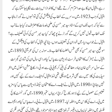
رہے ، اقبال ان کا بے حد احترام کرتے تھے اس کا انداز اس بات سے لگایا جا سکتا ہے کہ
اقبال کو جب 1923ء میں ٫٫ سر ٬٬ کے خطاب کی پیشکش کی گئی تو انہوں نے گورنر پنجاب
سے کہا کہ جب تک ان کے استاد سید میر حسن کی علمی خدمات کا اعتراف نہ کیا جائے تب
تک خطاب قبول نہیں کریں گے گورنر نے پوچھا کہ کیا سید میر حسن کی کوئی تصنیف ہے ؟
اقبال نے جواب دیا ، میں خود ان کی تصنیف ہوں ، چنانچہ اقبال کو خطاب کی پیشکش کے
موقع پر سید میر حسن کو بھی شمس العلماء کا خطاب ملا ۔ سولہ برس کی عمر یعنی 1893ء میں
اقبال نے میٹرک کا امتحان فرسٹ ڈویژن سے پاس کیا اور اسی سال ان کی شادی گجرات
کے سول سرجن خان بہادر عطا محمد کی بیٹی کریم بی بی سے ہوئی ، اسکاچ مشن اسکول میں انٹر
میڈیٹ کی کلاسیں سے بھی شروع ہو چکی تھی لہٰذا اقبال کو ایف ۔ اے کے لیے کہیں اور
نہیں جانا پڑا ، 1890ء میں اقبال نے ایف ۔ اے کا امتحان سیکنڈ ڈویژن سے پاس کیا ، مزید
تعلیم کے حصول کے لیے لاہور کا رخ کرنا پڑا ، یہاں ستمبر 1890ء میں گورنمنٹ کالج
میں بی ۔ اے کی کلاس میں داخلہ لیا ۔ 1897ء میں اقبال نے بی ۔ اے پاس کیا اور ایم اے
فلسفہ میں داخلہ لیا یہاں پروفیسر آرنلڈ جیسے جید استاد موجود تھے ، اقبال کی عملی اور فکری