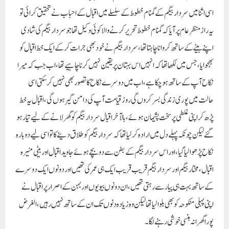
اسی اثنا میں سردار بیگم کے گمنام خطوط کے سلسلے میں اقبال کے احباب نے تحقیق کرائی تو
یہ راز منظر عام پر آیا کہ گمنام خطوط تحریر کرنے والا کوئی وکیل تھا جو سردار بیگم کی شادی
اپنے بیٹے کے ساتھ کروانا چاہتا تھا ، سردار بیگم نے خود بھی جرات کر کے ایک خط اقبال کو
بھجوایا ، جس میں لکھا تھا کہ انہیں اس بہتان پر یقین نہیں کرنا چاہیے تھا ، اب جب کہ میرا
نکاح آپ کے ساتھ ہو چکا ہے ، اب میں دوسرے نکاح کا تصور بھی نہیں کر سکتی اسی
حالت میں پوری زندگی بسر کروں گی روز قیامت آپ کی دامن گیر ہوں گی ، اقبال یہ خط
پڑھ کر اپنی غلطی پر سخت پشیمان ہوئے ، بالآخر اقبال سردار بیگم کو گھر لانے کے لیے تیار ہو
گئے لیکن چونکہ پہلے دل میں ارادہ کر لیا تھا کہ سردار بیگم کو طلاق دینے کا تو اسی لیے دوبارہ
نکاح پڑھوا لیا گیا ، اور اس سردار بیگم کے بطن سے دو بچے ہوئے جاوید اقبال اور بیٹی منیرہ
اقبال ، مختار بیگم اور سردار بیگم قریب قریب ایک ہی عمر کی تھیں اور دونوں ایک دوسرے
کے ساتھ بہت ہی پیار سے رہتی تھیں ، ان دونوں بیویوں اور بہن کے اصرار پر اقبال نے
اپنی پہلی منکوحہ کو بھی بلوا لیا تھا لیکن وہ زیادہ دنوں تک ان کے ساتھ نہیں رہیں ، الغرض
پورا گھرانہ ہنسی خوشی رہنے لگا ۔