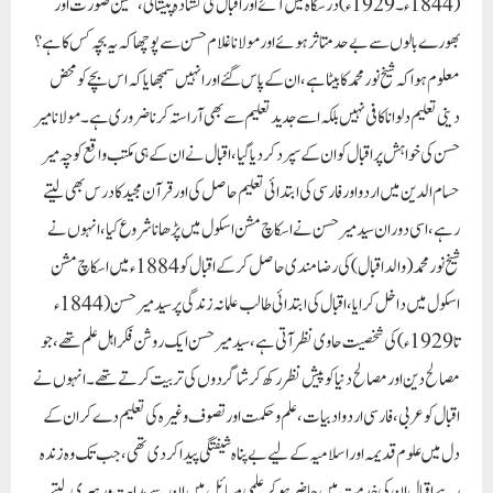
( 1844ء ۔ 1929ء ) درسگاہ میں آئے اور اقبال کی کشادہ پیشانی ، متین صورت اور
بھورے بالوں سے بے حد متاثر ہوئے اور مولانا غلام حسن سے پوچھا کہ یہ بچہ کس کا ہے ؟
معلوم ہوا کہ شیخ نور محمد کا بیٹا ہے ، ان کے پاس گئے اور انہیں سمجھایا کہ اس بچے کو محض
دینی تعلیم دلوانا کافی نہیں بلکہ اسے جدید تعلیم سے بھی آراستہ کرنا ضروری ہے ۔ مولانا میر
حسن کی خواہش پر اقبال کو ان کے سپرد کر دیا گیا ، اقبال نے ان کے ہی مکتب واقع کوچہ میر
حسام الدین میں اردو اور فارسی کی ابتدائی تعلیم حاصل کی اور قرآن مجید کا درس بھی لیتے
رہے ، اسی دوران سید میر حسن نے اسکاچ مشن اسکول میں پڑھانا شروع کیا ، انہوں نے
شیخ نور محمد (والد اقبال ) کی رضامندی حاصل کر کے اقبال کو 1884ء میں اسکاچ مشن
اسکول میں داخل کرایا ، اقبال کی ابتدائی طالب علمانہ زندگی پر سید میر حسن ( 1844ء
تا 1929ء ) کی شخصیت حاوی نظر آتی ہے ، سید میر حسن ایک روشن فکر اہل علم تھے ، جو
مصالح دین اور مصالح دنیا کو پیش نظر رکھ کر شاگردوں کی تربیت کرتے تھے ۔ انہوں نے
اقبال کو عربی ، فارسی اردو ادبیات ، علم و حکمت اور تصوف وغیرہ کی تعلیم دے کر ان کے
دل میں علوم قدیمہ اور اسلامیہ کے لیے بے پناہ شیفتگی پیدا کر دی تھی ، جب تک وہ زندہ
رہے اقبال ان کی خدمت میں حاضر ہو کر علمی مسائل میں ان سے ہدایت و رہبری لیتے