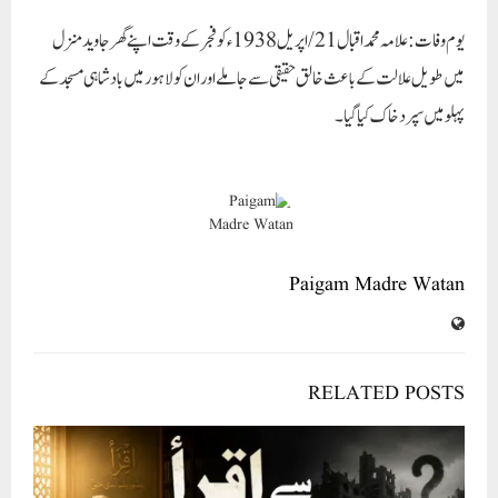
یوم وفات :
علامہ محمد اقبال 21/اپریل 1938ء کو فجر کے وقت اپنے گھر جاوید منزل
میں طویل علالت کے باعث خالق حقیقی سے جا ملے اور ان کو لاہور میں بادشاہی مسجد کے
پہلو میں سپرد خاک کیا گیا۔
Paigam Madre Watan
RELATED POSTS