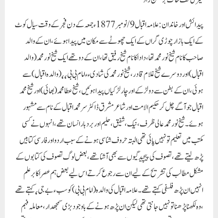
پیدائش اور خاندان :
علامہ اقبال 9/ نومبر 1877ء جمعہ کے دن فجر کے وقت سیال کوٹ
کے ایک بازار چوڑی گراں کے ایک چھوٹے سے مکان میں پیدا ہوئے ، ان کے والد
صاحب کا نام شیخ نور محمد تھا ، دادا کا نام شیخ رفیق تھا ، ان کے دو تھے ایک شیخ نور محمد ( والد
اقبال ) اور دوسرے شیخ غلام قادر ، شیخ نور محمد کی شادی ٫٫ امام بی بی ٬٬ ( والدہ اقبال ) سے
ہوئی ، ان کے بطن سے دو لڑکے اور چار لڑکیاں پیدا ہوئیں ، شیخ عطا محمد ( بھائی ) اور شیخ محمد
اقبال جو آگے چل کر حکیم الامت اور شاعر مشرق ڈاکٹر سر محمد اقبال کے نام سے مشہور
ہوئے ۔ شیخ نور محمد عالی ظرف ، نیک ، شفیق ، حلیم اور بردبار انسان تھے ، انہوں نے کسی
مکتب میں تعلیم تو نہیں پائی تھی البتہ حروف شناسی ہونے کے سبب اردو اور فارسی کتابیں
پڑھ لیتے تھے ، تصوف کی پیچیدگیوں سے بھی آشنا تھے ، بعض لوگ تصوف کی کتابوں کے
مشکل مطالب کی تشریح کے لیے ان سے رجوع کرتے اس لیے بعض ہم عصر اکابر علم
انہیں ان پڑھ فلسفی کہتے تھے ۔علامہ اقبال کی والدہ ( امام بی بی ) کو سب ٫ بے جی ٬ کہتے تھے
، وہ لکھنا پڑھنا تو نہیں جانتی تھی لیکن ان پڑھ ہونے کے باوجود بڑی سمجھدار ، معاملہ فہم