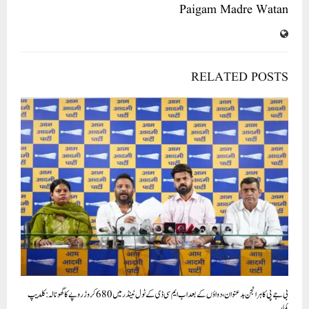
Paigam Madre Watan
RELATED POSTS
بی جے پی کا ہر انجن بدعنوان، دواؤں کے بعد اب ایم سی ڈی کے ٹول ٹینڈر میں 680 کروڑ روپے کا گھوٹالہ: کلدیپ
کمار