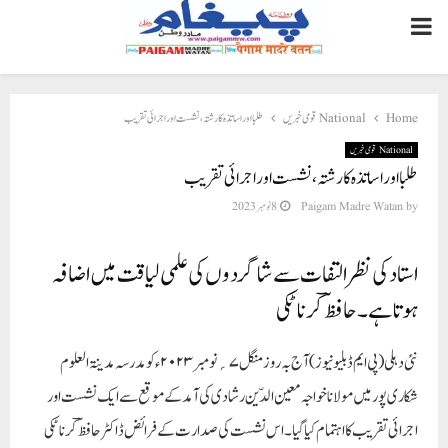
PRIMARY
MENU
Home
National قومی خبریں
طلبا اور اساتذہ کا رشتہ، نشست اور اجرائی تقریب
National قومی خبریں
طلبا اور اساتذہ کا رشتہ، نشست اور اجرائی تقریب
by
Paigam Madre Watan
8 نومبر 2023
استاد کی نظر التفات سے شاگردوں کی علمی لیاقت میں اضافہ
ہوتا ہے۔حافظؔ کرناٹکی
نئی دہلی (پی ایم ڈبلیو نیوز )
آج بہ روز منگل ۷؍نومبر۲۰۲۳ء کو مدرسہ مدینۃ العلوم
شکاری پور میں مولانا خواجہ معین الدّین رشادی کی آمد کے موقع سے ایک نشست اور
اجرائی تقریب کا اہتمام کیاگیا۔ اس نشست کی صدارت کے فرائض ڈاکٹر حافظؔ کرناٹکی