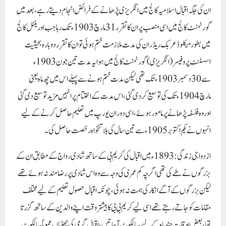
ان کی جگہ اقبال اسلامیہ کالج میں انگریزی پڑھانے کے فرائض انجام دیتے رہے ، بعد میں
گورنمنٹ کالج میں اسی منصب پر ان کا تقرر 31 مارچ 1903ء تک رہا جب اورینٹل کالج
میں بطور میکلوڈ عربک ریڈر ان کی مدت ملازمت ختم ہوئی تو ان کا تقرر دوبارہ بحیثیت
اسسٹنٹ پروفیسر ( انگریزی ) گورنمنٹ کالج میں ہوا یہ مدت تین جون 1903ء
سے 30 دسمبر 1903ء تک تھی لیکن مدت ختم ہونے سے پہلے اس میں چھ ماہ یعنی
مارچ 1904ء تک کی توسیع کر دی گئی ، اس مدت کے اختتام پر انہیں مزید توسیع دی گئی
اور وہ فلسفہ پڑھانے پر مامور ہوئے ، اسی دوران یورپ میں تعلیم حاصل کرنے کے لیے
انہوں نے یکم اکتوبر 1905ء سے تین سال کی بلا تنخواہ رخصت حاصل کی ۔
ازدواجی زندگی :
1893ء میں اقبال کی کریم بی کے ساتھ شادی رواج کے مطابق ان کے
بزرگوں نے طے کی تھی اگرچہ کم عمری کی وجہ سے وہ اس شادی پر رضامند نہ ہوئے تھے
لیکن بزرگوں کے آگے انکار کی ہمت نہ ہوئی ، چونکہ اقبال حصول تعلیم کے لیے مختلف
مقامات کو جاتے رہتے تھے اسی لیے کریم بی بی کا بیشتر وقت اپنے والدین کے ساتھ گزرتا
تھا ، بعض اوقات چند ماہ کے لیے سیالکوٹ آجاتیں ، اقبال گرمی کی چھٹیاں عموماً سیالکوٹ