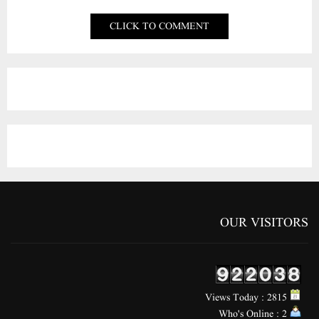
OUR VISITORS
Views Today : 2815
Who's Online : 2
LANGUAGE
Arabic
English
Gujarati
Hindi
Marathi
Urdu
ABOUT US