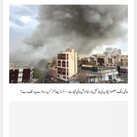
عالمی جنگ، معصوم بچوں کی ہلاکتیں اور خاموش عالمی قیادت — انسانیت آخر کس دروازے پر دستک دے؟