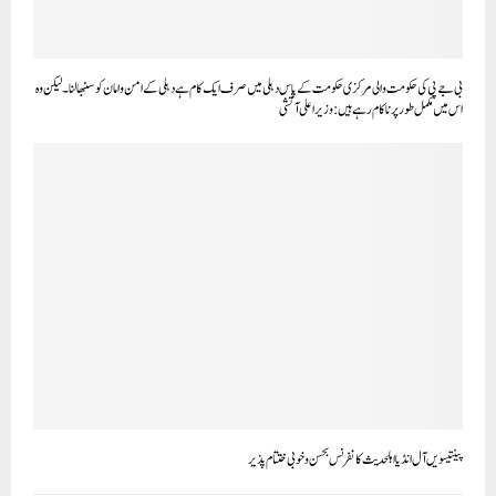
پینتیسویں آل انڈیا اہلحدیث کانفرنس بحسن و خوبی ختتام پذیر
CLICK TO COMMENT