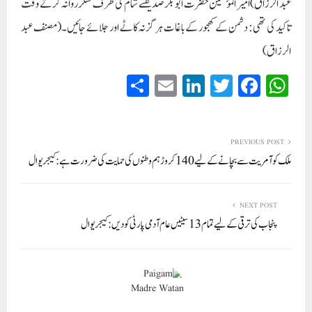
عبد الرزاق)امیر المؤمنین حضرت ابوبکرصدیقؓنے شام کی طرف لشکر روانہ کرتے وقت
تاکید کی تھی: دشمن کے کھجور کے باغات ہرگز نہ کاٹے اور جلائے جائیں۔(مصنف عبد
الرزاق)
S
E
Li
T
Fa
W
ha
m
nk
wi
ce
ha
re
ail
ed
tte
bo
ts
In
r
ok
A
PREVIOUS POST
ملک کو آمریت سے بچانے کے لیے 140 کروڑ ہم وطنوں کی حمایت کی ضرورت ہے: کیجریوال
pp
NEXT POST
پنجاب کی ترقی کے لیے تمام 13 سیٹیں عام آدمی پارٹی کو دیں: کیجریوال