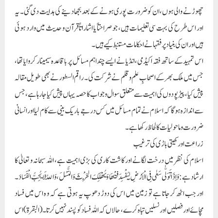
چھوڑنے والی ہوں،ان کو ضرورت پوری ہونے کے بعد بجھا دینے کی ہدایت دی گئی۔ یہ
اور اس طرح کی بہت سی تعلیمات ہیں، جو صراحتاً یا اشاراتاً قرآن و حدیث میں وارد ہوئی
ہیں اور ان کی بنیاد پر فقہا نے احکامات مستنبط کیے ہیں۔
اس تمہید کے ساتھ فقہ اکیڈمی، انڈیا نے ایسے چند اہم مسائل پر باقاعدہ سیمینار کروایا تھا،
جس میں ملک بھر کے اصحابِ علم و قلم نے شرکت کی۔ راقم السطور نے بھی طویل مقالہ
پیش کیا، پیڑ پودوں کی اہمیت سے متعلق سوال و جواب کا حصہ یہاں پیش کیا جا رہا ہے، جس
سے اندازہ ہوگا کہ اسلام نے تمام مسائل میں کس درجے باریک بینی سے کام لیا اور انسانی
ضرورت و ماحولیات کا لحاظ رکھاہے۔
زراعت اور کھیتی باڑی کی ترغیب
اسلام کی نظر میں درخت لگانے اور کاشت کاری کی بڑی اہمیت ہے، اللہ سبحانہ و تعالیٰ کا
ارشاد ہے :وَاِذَا تَوَلّٰی سَعٰی فِی الْاَرْضِ لِیُفْسِدَ فِیْھَا وَیُھْلِکَ الْحَرْثَ وَالنَّسْلَ، وَاللّٰہُ لَا یُحِبُّ الْفَسَادَ ۔
اور جب اٹھ کرجاتا ہے تو زمین میں اس کی دوڑ دھوپ یہ ہوتی ہے کہ و ہ اس میں فساد
مچائے اور فصلیں اور نسلیں تباہ کرے ، حالاں کہ اللہ فساد کو پسند نہیں کرتا۔(البقرۃ)اس