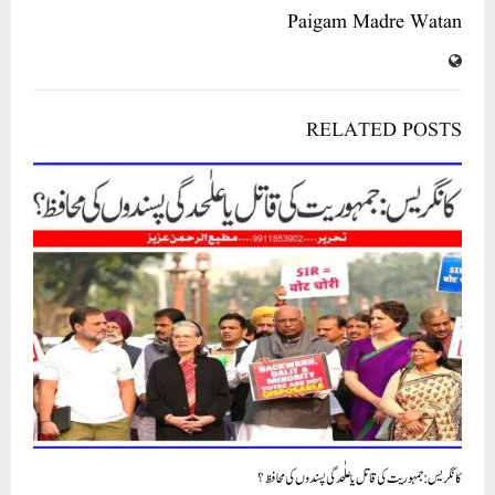
Paigam Madre Watan
RELATED POSTS
کانگریس: جمہوریت کی قاتل یا علٰحدگی پسندوں کی محافظ؟