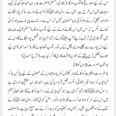
اس کے لیے صدقے کا ثواب ہوگا۔(بخاری،مسلم)حضرت جابر بن عبداللہؓ ہی کی ایک
روایت میں اس طرح ہے: میں نے رسول اللہ ﷺ کو فرماتے ہوئے سنا کہ پودا لگانے
والا اور کھیتی کرنے والا کوئی ایسا مسلمان نہیں کہ اس سے درندے یا پرندے یا اور کوئی
کھائے، مگر یہ کہ اس میں اس لگانے والے کے لیے ثواب ہوگا۔(مسلم)ایک حدیث
میں شجرکاری کی ترغیب دیتے آپ ﷺنے ارشاد فرمایا:جو شخض پودا لگائے گا اس کے
لیے اس پودے سے نکلنے والے پھل کے بہ قدر ثواب لکھاجائےگا۔(مسند احمد)اسی لیے
علما نے افضل ترین پیشے کے طور پر کاشت کاری کا ذکر کیا ہے۔(شرحِ منہاج)
بلا شدید ضرورت پیڑوں کو کاٹنا
بلا ضرورت جنگلات کو کاٹنے اور کھیتوں کو زیادہ پیسوں کے حصول کے لیے پلاٹس بنا کر
آبادیوں کو بسانا، غیر اخلاقی و مکروہ فعل قرار دیا گیا ہے۔ عبداللہ بن حبشیؓسے مروی ہے
،رسول اللہﷺ کا ارشادِ گرامی ہے :جو کسی بیری کے درخت کو کاٹے گا، اللہ تعالیٰ جہنم
میں اس کے سر کو اوندھا کردے گا۔(ابو دائود، سنن کبریٰ)نیز رسول اللہ ﷺنے
جنگ کے موقعوں پر بھی درختوں اور کھیتیوں کو بربادر کرنے سے منع فرمایاہے۔(مصنف