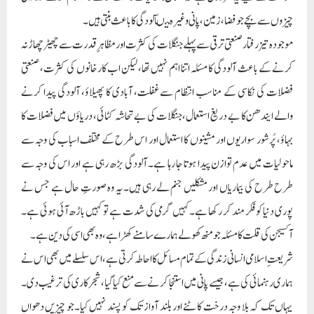
چیزوں سے بچے جو فضا، زمین، پانی وغیرہ میںآلودگی کا باعث بنتی ہیں۔
موجودہ تیز رفتار صنعتی ترقی سے پہلے جنگلات کی کثرت اور مظاہرِقدرت سے چھیڑ چھاڑ نہ
کرنے کے باعث آلودگی کا مسئلہ اتنا اہم نہیں تھا، لیکن اب کارخانوں کی کثرت، صنعتی
فضلات کی نکاسی کے مناسب انتظام سے غفلت، آبادی کا پھیلاؤ، آلودگی پیدا کرنے
والے ایندھن کا بے دریغ استعمال، جنگلات کی بے تحاشہ کٹائی، دریاؤں میں فضلات کا
بہاؤ، پُرشور سواریوں اور مشینوں کا استعمال اور اس طرح کے مختلف اسباب کی وجہ سے
ماحولیات میں عدم توازن پیدا ہوتا جا رہا ہے۔ آلودگی بڑھ رہی ہے اور اس کی وجہ سے
طرح طرح کی بیماریاں اور مشکلیں جنم لے رہی ہیں۔ یہ وہ صورتِ حال ہے جس نے
پوری دنیا کو فکر مند کر رکھا ہے۔کہیں گرمی کی شدت ہے تو کہیں باڑھ آئی ہوئی ہے۔
آکسیجن کی قلت کا مسئلہ جو منھ کھولے ہمارے سامنے کھڑا ہے، وہ بھی اسی کی دین ہے۔
شریعتِ اسلامی انسانی زندگی کے تمام مسائل کا احاطہ کرتی ہے ،اس سلسلے میں بھی اس نے
ہماری رہنمائی کی ہے ، جیسے پانی میں استنجا کرنے سے منع کیا گیا، شجرکاری کی ترغیب دی۔
یہاں تک کہ بلا وجہ درخت کاٹنے اور بلند آواز تک کو پسند نہیں کیا۔جو چیزیں دھواں