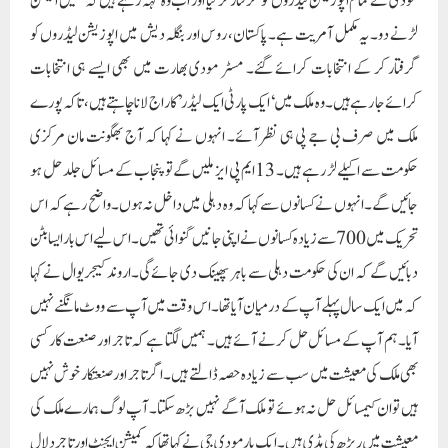
دبائیں گے کہ ان کی حکومت دہلی سے باہر پھینک دی جائے گی۔اروند کیجریوال نے کہا
کہ میں ایک سال پہلے آپ کے درمیان آیا تھا۔ اس وقت میں آپ سے ووٹ مانگنے نہیں
آیا۔ ہم آپ کے مسائل حل کرنے آئے ہیں۔ ہمیں لگتا ہے کہ تاجر اور صنعت کار کسی
بھی ملک کی معیشت میں سب سے زیادہ حصہ ڈالتے ہیں۔ اگر تاجر اور صنعتکار خوش نہیں
ہیں تو ان کیمسائل حل نہ ہوئے تو ملک آگے نہیں بڑھ سکتا۔ آپ لوگ ہمارے ملک کی
معیشت میں ریڑھ کی ہڈی ہیں۔ ایک بار مودی جی نے کہا تھا کہ کمیشن ایجنٹ اور تاجر دلال
ہیں۔ ہمارے لیے آپ دلال نہیں، ملکی معیشت کی ریڑھ کی ہڈی ہیں۔ ایک طرف کسان
اور مزدور فصلیں اگاتے ہیں۔ دوسراایسے تاجر ہیں جو اسے پورے ملک میں پہنچاتے ہیں۔
صنعتکار مزید پروسیسنگ کرتے ہیں۔ آپ لوگ ہمارے لیے بہت اہم ہیں۔