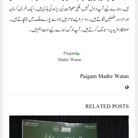
Paigam Madre Watan
RELATED POSTS
مرکزی جمعیت اہل حدیث ہند کے امیر محترم فضیلۃ الشیخ مولانا اصغر علی امام مہدی سلفی صاحب حفظہ اللہ