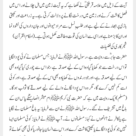
آیت کے ذیل میں علامہ قرطبیؒ نے لکھا ہے کہ یہ آیت زمین میں ہل چلانے اور اس میں
فصل کاشت کرنے اور زمین میں درخت لگانے پردلالت کرتی ہے۔ یہ زراعت اور کھیتی
باڑی پر ابھارنے کے لیے ہے اور طلبِ نسل سے مراد حیوانوں اور جان داروں کی نشوونما
اور ان کا بڑھنا ہے اور اسی سے انسان کی قوت و طاقت مکمل ہوتی ہے۔(احکام القرآن)
شجرکاری کی فضیلت
حضرت جابرؓسے روایت ہے ، رسول اللہ ﷺ نے فرمایا: جس مسلمان نے کوئی پودا لگایا
تو اس درخت سے جو کھایا گیا وہ اس کے لیے صدقہ ہے ، جو اس سے چوری کیا گیا وہ بھی
اس کے لیے صدقہ ہے ، اور جو درندوں نے کھایا وہ بھی اس کے لیے صدقہ ہے ، اور کوئی
اسے کم نہیں کرے گا، مگر وہ اس پودا لگانے والے کے لیے صدقے کا ثواب ہوگا۔
(مسلم)ایک روایت میں ہے کہ حضرت نبی کریم ﷺ ام مبشر انصاریہؓکے پاس ان کے
باغ میں تشریف لے گئے ۔ رسول اللہ ﷺ نے ان سے فرمایا: یہ باغ مسلمان نے لگایا
ہے یا کافر نے ؟ انھوں نے کہا: مسلمانوں نے۔ آپ ﷺ نے فرمایا: کوئی مسلمان ایسا
نہیں جو کوئی پودا لگائے یا کھیتی کاشت کرے اور اس سے انسان یا جانور یا کوئی بھی کھائے تو