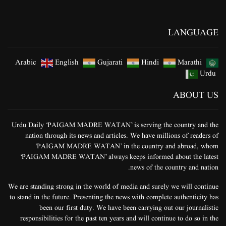
Urdu Daily ‘PAIGAM MADRE WATAN’ is serving the country and the
nation through its news and articles. We have millions of readers of
‘PAIGAM MADRE WATAN’ in the country and abroad, whom
‘PAIGAM MADRE WATAN’ always keeps informed about the latest
news of the country and nation.
We are standing strong in the world of media and surely we will continue
to stand in the future. Presenting the news with complete authenticity has
been our first duty. We have been carrying out our journalistic
responsibilities for the past ten years and will continue to do so in the
future. Our trust in the world of journalism is strong and stable. We need
your useful advice and support.
CONTACT INFO
ADDRESS
E18/19, 3rd Floor, Near Amina Masjid, Gali No. 9/51 Vill. Wazirabad,
Delhi-110084
CHIEF EDITOR