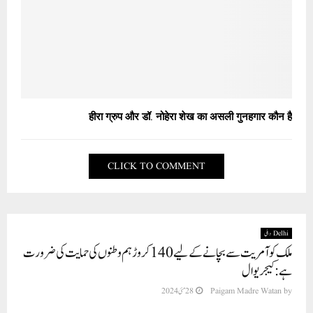
हीरा ग्रुप और डॉ. नोहेरा शेख का असली गुनहगार कौन है
CLICK TO COMMENT
Delhi دہلی
ملک کو آمریت سے بچانے کے لیے 140 کروڑ ہم وطنوں کی حمایت کی ضرورت
ہے: کیجریوال
by
Paigam Madre Watan
28 مئی 2024