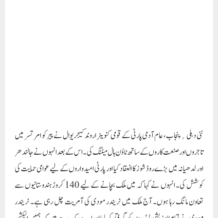
نئی دہلی؍پنجاب، عام آدمی پارٹی کے قومی کنوینر اروند کیجریوال نے پیر کو امرتسر میں
تاجروں اور صنعت کاروں کے ساتھ ٹاؤن ہال میٹنگ کی۔ اس کے بعد انہوں نے جالندھر
اور لدھیانہ میں بڑے روڈ شوز کا انعقاد کیا اور پارٹی امیدواروں کے لیے عوامی حمایت کی
کوشش کی۔ انہوں نے کہا کہ میں ملک بچانے کے لیے 140 کروڑ ہندوستانیوں سے
تعاون مانگ رہا ہوں۔ آج ملک میں نریندر مودی کی آمریت چل رہی ہے۔ نریندر
مودی نے تمام اپوزیشن لیڈروں کو گرفتار کر لیا اور اب وہ کہہ رہے ہیں کہ ہمیں الیکشن
لڑنے دو۔ یہ مکمل آمریت ہے۔ پاکستان، روس اور بنگلہ دیش میں اپوزیشن لیڈروں کو
گرفتار کر کے انتخابات کرائے گئے۔ مسٹر مودی بھارت میں بھی ایسے ہی انتخابات
کرائے جا رہے ہیں۔ وہ ملک میں ‘ایک پارٹی ایک لیڈر’ کا راج لانا چاہتے ہیں، تاکہ پورے
ملک میں صرف بی جے پی ہی نظر آئے۔ انہوں نے کہا کہ آج بھگونت مان مرکزی
حکومت سے اکیلے لڑ رہے ہیں۔ 13 ایم پی ایز ملیں گے تو پنجاب کے مسائل جلد حل ہو
جائیں گے۔ انہوں نے کسانوں سے کہا کہ وہ دہلی میں داخل نہ ہوں۔واضح رہے کہ اس
تحریک میں 700 سے زیادہ کسانوں نے اپنی جانیں گنوائی تھیں۔ اس لیے اس بار ایسا بٹن