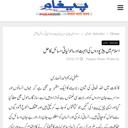
PRIMARY
MENU
Home
Articles مضامین
اسلام میں پیڑ پودوں کی اہمیت اور ماحولیاتی مسائل کا حل
Articles مضامین
اسلام میں پیڑ پودوں کی اہمیت اور ماحولیاتی مسائل کا حل
by
Paigam Madre Watan
29 مئی 2024
مفتی ندیم احمد انصاری
کائنات میں اللہ تعالیٰ کی شانِ ربوبیت کا ایک مظہر یہ بھی ہے کہ جہاں انسانوں اور
دوسرے جان داروں کو اور بہت سی نعمتوں سے نوازا، وہیں اسے سازگار ماحول بھی عطا کیا
گیا اور ایسی چیزیں پیدا کی گئیں جو کثافتوں کو جذب کرلیتی ہیں اور مختلف النوع آلودگیوں
سے ماحول کو بچاتی ہیں۔ انسانی زندگی اور انسان کو مطلوب جان دار اور بے جان وسائل کی
حفاظت کے لیے یہ ضروری ہے کہ انسان ماحولیات کا تحفظ کرنے کا اہتمام کرے اور ایسی