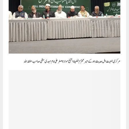
بی جے پی کی حکومت والی مرکزی حکومت کے پاس دہلی میں صرف ایک کام ہے دہلی کے امن و امان کو سنبھالنا ۔ لیکن وہ
اس میں مکمل طور پر ناکام رہے ہیں: وزیر اعلی آتشی