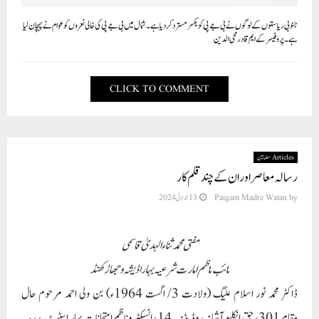
جنوبی ریاستوں کے لوگوں نے بی جے پی کو یکسر مسترد کردیاہے۔شمال میں بی جے پی کی خالی نعروں کو عوام نے پہچان لیا
ہے۔ پروفیسر کے ایم قادرمحی الدین
CLICK TO COMMENT
Articles مضامین
رسالہ معاصر اور ان کے چند قلم کار
by
Paigam Madre Watan
13 جولائی 2024
مفتی محمد ثناء الہدیٰ قاسمی
نائب ناظم امارت شرعیہ بہار اڈیشہ و جھاڑکھنڈ
ڈاکٹر محمد نور اسلام علیگ (ولادت 3/ اگست 1964ء) بن ولی احمد مرحوم حال
مقام 301، حق انکلیو آشانہ روڈ پٹنہ۔14، انسپکٹر وناظم امتحانات بہار اسٹیٹ مدرسہ