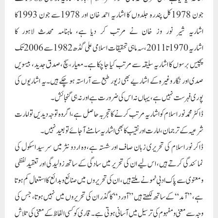
جون 1978کل پندرہ جلدوں کا اشاریہ احمد خان اور 1978سے جون 1993کا
اشاریہ شیر نور وز خان نے مرتب کر دیا ہے، ماہنامہ محدث لاہور کا
اشاریہ 1970تا2011، سہ ماہی تحقیقات اسلامی علی گڈھ1982سے 2006تک
پچیس برسوں کا اشاریہ سلیقہ سے مرتب کیا جا چکا ہے۔ معیار، سچ،صدق جدید، بیسویں
صدی اور نگار وغیرہ کے اشاریے بھی زیور طبع سے آراستہ ہو چکے ہیں۔یہ اشاریوں کی
پوری فہرست نہیں ہے، یہاں نہ اس کی ضرورت ہے اور نہ ہی گنجائش۔
ڈاکٹرمحمد نور اسلام کو اشاریہ مرتب کرنے کا تجربہ حاصل ہے، اگر وہ توجہ دیدیں تو امارت
شرعیہ کے ترجمان، امارت اور نقیب کا بھی اشاریہ سامنے آجائے تو بعید نہیں۔
ڈاکر نور اسلام کی تحریری زبان صاف اور شستہ ہے، وہ اردو نثر میں سر سید اسکول کی
نمائندگی کرتے ہیں، اس لیے ان کی تحریر میں سادگی کے ساتھ زولیدگی اور تعقید لفظی
ومعنوی سے پاک ادبی نمونے ملتے ہیں، ان کی تحریروں میں صنائع وبدائع کا استعمال کم ہوتا
ہے، ”آمد“ کے ساتھ لکھتے ہیں ”آورد“ کا گذر ان کی تحریروں میں نہیں ہوتا، جس کی
وجہ سے معنی ومفہوم کی ترسیل میں آسانی ہوتی ہے۔قاری کو کسی الفاظ کے معنی کی تلاش