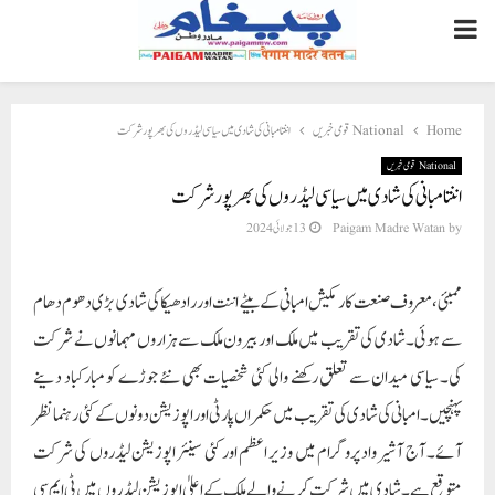
PRIMARY
MENU
Home
National قومی خبریں
اننتامبانی کی شادی میں سیاسی لیڈروں کی بھرپور شرکت
National قومی خبریں
اننتامبانی کی شادی میں سیاسی لیڈروں کی بھرپور شرکت
by
Paigam Madre Watan
13 جولائی 2024
ممبئی، معروف صنعت کار مکیش امبانی کے بیٹے اننت اور رادھیکا کی شادی بڑی دھوم دھام
سے ہوئی۔ شادی کی تقریب میں ملک اور بیرون ملک سے ہزاروں مہمانوں نے شرکت
کی۔ سیاسی میدان سے تعلق رکھنے والی کئی شخصیات بھی نئے جوڑے کو مبارکباد دینے
پہنچیں۔ امبانی کی شادی کی تقریب میں حکمراں پارٹی اور اپوزیشن دونوں کے کئی رہنما نظر
آئے۔ آج آشیرواد پروگرام میں وزیر اعظم اور کئی سینئر اپوزیشن لیڈروں کی شرکت
متوقع ہے۔ شادی میں شرکت کرنے والے ملک کے اعلیٰ اپوزیشن لیڈروں میں ٹی ایم سی