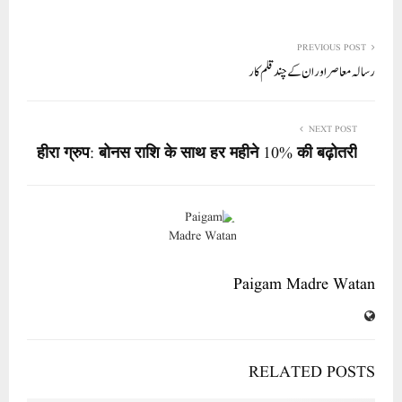
ha
m
nk
wi
ce
ha
re
ail
ed
tte
bo
ts
In
r
ok
A
PREVIOUS POST
رسالہ معاصر اور ان کے چند قلم کار
pp
NEXT POST
हीरा ग्रुप: बोनस राशि के साथ हर महीने 10% की बढ़ोतरी
Paigam Madre Watan
RELATED POSTS