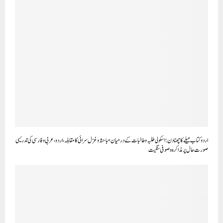
اردو کتاب میلے کا چھٹا دن : اسکولی طلبہ و طالبات کے درمیان مباحثہ و غزل سرائی کا مقابلہ ، اردو، عربی و فارسی کی تدریسی
صورت حال پر مذاکرہ و صوفی سنگیت