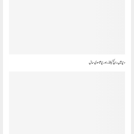
دنیا میں رائج کیلنڈراورنیاعیسوی سال