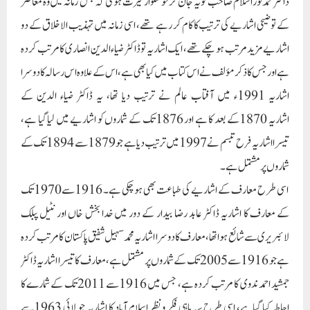
ڈاکٹر محمدنور اسلام صاحب کو یہ جان کر خوشگوار حیرت ہوگی کہ جس زمانہ میں وہ معاصر
کے توضیحی اشاریے کی ترتیب کا کام کر رہے تھے، اسی زمانہ میں تہذیب الاخلاق کے دو
اشاریے مزید مرتب ہو چکے تھے، ایک اشاریہ توڈاکٹر ضیاء الدین انصاری کا مرتب کردہ
ہے اور جس کا ذکر مؤلف نے اس کتاب میں کیا بھی ہے، اس کے علاوہ اس رسالہ کا دوسرا
اشاریہ 1991ء میں آفتاب عالم نے ترتیب دیا تھا، یہ ڈاکٹر ضیاء الدین کے
اشاریہ 1870کے بعد کا ہے اور 1876تک کے شماروں کو اشاریے میں لیا گیا ہے،
تیسرا اشاریہ فرح تبسم نے 1997میں ترتیب دیا ہے جو 1879سے 1894تک کے
شماروں پر مشتمل ہے۔
اسی طرح معارف کے اشاریے کی طباعت بھی ہو چکی ہے۔ 1916سے 1970تک
کے معارف کا اشاریہ ڈاکٹر عابد رضا بیدار کے دور میں خدا بخش خاں اورنٹیل پبلک
لائبریری سے شائع ہوا تھا، معارف کا دوسرا اشاریہ محمد سہیل شفیق پاکستان کا مرتب کردہ
ہے جو 1916سے 2005تک کے شماروں پر مشتمل ہے، معارف کا تیسرا اشاریہ ڈاکٹر
جمشید احمد ندوی کا مرتب کردہ ہے، جس میں 1916سے 2011تک کے شمارے کا
احاطہ کیا گیاہے، اسی طرح سہ ماہی فکر ونظر اسلام آباد کا اشاریہ جو لائی 1963سے