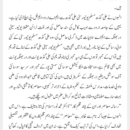
ہیں۔
انہوں نے علی گڈھ مسلم یونیورسٹی علی گڈھ سے ایم اے اردو، ایم فل، پی اچ ڈی کیاہے،
یہیں کے جامعہ اردو سے ادیب کامل کی سند حاصل کی اور للت نرائن متھلا یونیورسیٹی
دربھنگہ سے ایم اے سماجیات میں ڈگری حاصل کی، وہ علی گڈھ مسلم یونیورسٹی کے کئی
ادبی رسائل کے ایڈیٹوریل بورڈ میں بھی ہیں، مسلم یونیورسیٹی علی گڈھ کے ابنائے قدیم
ہیں تو اس کے ممبر تو ہوں گے ہی، یہ ممبری ابناء قدیم کی علی گڈھ یونٹ اور دربھنگہ یونٹ
میں بھی قائم ہے، وہ سخاوت ایجوکیشنل سوسائٹی سمستی پور کے ممبر اور سر سید سوسائٹی
آف سوشل ویلفیر دربھنگہ کے سکریٹری ہیں، ان کی کئی کتابیں قاضی عبد الودود کی علمی
وادبی خدمات،مدارس ملحقہ کے نظم وضبط کے اجزاء ترکیبی، معاصر کا توضیحی اشاریہ اور
بہت سارے مضامین ومقالات شائع ہو کر اہل علم میں مقبول ہو چکے ہیں۔
”رسالہ معاصر اور ان کے چند قلم کار“ ڈاکٹر محمدنور اسلام کی تازہ تالیف ہے، اس میں
انہوں نے جیسا کہ نام سے ظاہر ہے ”معاصر“ کے چند اہم قلم کاروں کا مختصر اور تفصیلی
تعارف کرایا ہے، اس کی ترتیب کیف ماا تفق ہے، نہ ان میں حروف تہجی کا خیال رکھا گیا