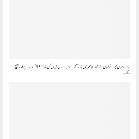
بڑے میاں چھوٹے میاں کے شوز دنیا بھر میں بک گئے – دوسرے دن حیران کن 55.14 کروڑ روپے تک پہنچ
گئے۔