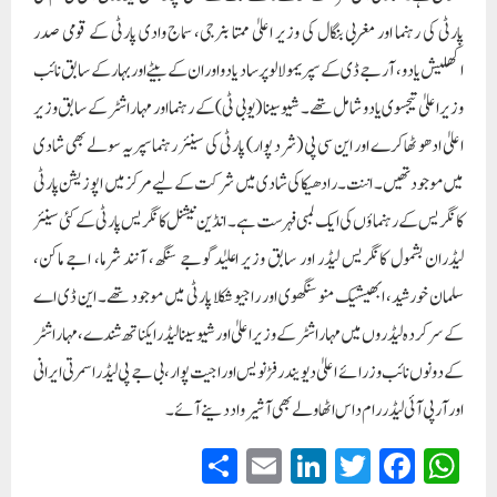
پارٹی کی رہنما اور مغربی بنگال کی وزیر اعلیٰ ممتا بنرجی، سماج وادی پارٹی کے قومی صدر
اکھلیش یادو، آر جے ڈی کے سپریمو لالو پرساد یادو اور ان کے بیٹے اور بہار کے سابق نائب
وزیر اعلیٰ تیجسوی یادو شامل تھے۔ شیو سینا (یو بی ٹی) کے رہنما اور مہاراشٹر کے سابق وزیر
اعلیٰ ادھو ٹھاکرے اور این سی پی (شرد پوار) پارٹی کی سینئر رہنما سپریہ سولے بھی شادی
میں موجود تھیں۔ اننت۔ رادھیکا کی شادی میں شرکت کے لیے مرکز میں اپوزیشن پارٹی
کانگریس کے رہنماؤں کی ایک لمبی فہرست ہے۔ انڈین نیشنل کانگریس پارٹی کے کئی سینئر
لیڈران بشمول کانگریس لیڈر اور سابق وزیر اعلیٰدگوجے سنگھ، آنند شرما، اجے ماکن،
سلمان خورشید، ابھیشیک منو سنگھوی اور راجیو شکلا پارٹی میں موجود تھے۔ این ڈی اے
کے سرکردہ لیڈروں میں مہاراشٹر کے وزیر اعلیٰ اور شیوسینا لیڈر ایکناتھ شندے، مہاراشٹر
کے دونوں نائب وزرائے اعلیٰ دیویندر فڑنویس اور اجیت پوار، بی جے پی لیڈر اسمرتی ایرانی
اور آر پی آئی لیڈر رام داس اٹھاولے بھی آشیرواد دینے آئے۔
S
E
Li
T
Fa
W