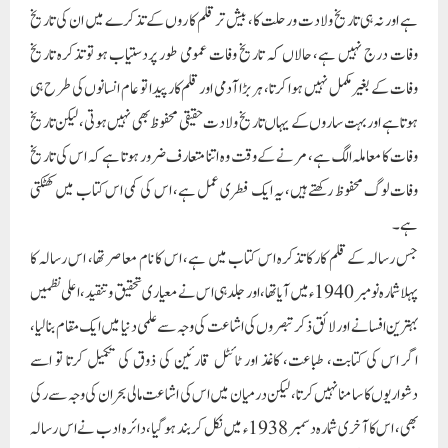
ہے اور نہ ہی تاریخ ولادت ورحلت کا، بیش تر قلم کا روں کے تذکرے میں ان کی تاریخ
وفات درج نہیں ہے، حالاں کہ تاریخ وفات عمومی طور پردستیاب ہو تو تذکرہ تاریخ
وفات کے بغیر مکمل نہیں ہوا کرتا، ہر بڑا آدمی اور قلم کار پیدا تو عام انسانوں کی طرح ہی
ہوتا ہے اور بہت ساروں کے یہاں تاریخ ولادت حقیقی محفوظ بھی نہیں ہوتی، لیکن تاریخ
وفات کا معاملہ الگ ہے، مرنے کے وقت وہ اتنا متعارف ضرور ہوتا ہے کہ اس کی تاریخ
وفات لوگ محفوظ رکھتے ہیں، یہ ایک فطری عمل ہے، اس کی کمی اس کتاب میں کھٹکتی
ہے۔
جس رسالہ کے قلم کار کا تذکرہ اس کتاب میں ہے، اس کا نام معاصر تھا، اس رسالہ کا
پہلاشمارہ نومبر 1940ء میں آیا تھا، اور جلدہی اس نے معیاری تحقیق وتنقید،اعلی نظمیں
بہترین افسانے اور لائق ذکر تبصروں کی اشاعت کی وجہ سے علمی دنیا میں ایک مقام بنا لیا،
اگر اس کی کتابت، طباعت، کاغذ اور ٹائٹل قارئین کی ذوق کی تکمیل کرتا تو اسے
دشواریوں کا سامنا نہیں کرتا، لیکن درمیان میں اس کی اشاعت مالی بحران کی وجہ سے رکی
بھی، اس کا آخری شمارہ دسمبر 1938ء میں نکل کر بند ہو گیا، دائرہ ادب نے اس رسالہ