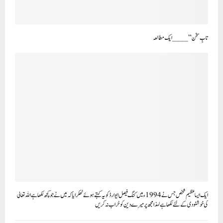
تابِ سخن” ____ ایک مطالعہ
ایک ایسا عظیم شخص جس نے 1994ء میں کنگ فیصل ایوارڈ کو یہ کہتے ہوئے ٹھکرایا کہ میں نے جو کچھ لکھا ہے اللہ تعالی
کی خوشنودی کے لئے لکھا ہے لہذا مجھ پر میرے دین کو خراب نہ کریں