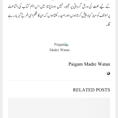
کے لیے لغت کی ورق گردانی پر مجبور نہیں ہونا پڑتا، میں اس اہم کتاب کی اشاعت
پرمؤلف کو مبارکباد پیش کرتا ہوں، اور امید رکھتا ہوں کہ ان کا قلم اسی طرح گہربار رہے
گا۔
Paigam Madre Watan
RELATED POSTS