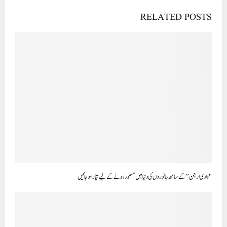
RELATED POSTS
"وادی ارجن” کے ساتھ جانوروں کی دنیا میں مسحور ہونے کے لیے تیار ہو جائیں