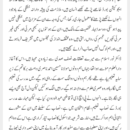
ایجوکیشن بورڈ خاصے پڑھے لکھے انسان ہیں، ملازمت کی پیشہ وارانہ خشکی کے باوجود
انہوں نے لکھنے پڑھنے کا معمول جاری رکھا، جس کی وجہ سے ان کے مزاج میں خشکی نہیں
پیدا ہو سکی، وہ سدا بہار شخصیت کے مالک ہیں، ان کے ہونٹوں پر کبھی مرئی اور کبھی غیر
مرئی لکیریں تبسم کی رواں رہتی ہیں، وہ مختلف انداز کی مجلسوں میں تشریف فرماہوتے
ہیں، اور ہم لوگ انہیں صائب الرائے سمجھتے ہیں۔
ڈاکٹر نور اسلام سے میرے تعلقات نصف صدی سے زیادہ پر محیط ہیں، اس کا آغاز
دارالعلوم مؤ سے ہوا تھا،جہاں ہم دونوں مولانا حسین احمد ناصری دامت برکاتہم کے زیر
سایہ تعلیم پا رہے تھے، پھر ہم دونوں دو الگ سمت کے راہی ہو گیے، میں مدرسہ کی تعلیم
میں لگا رہا اور وہ عصری علوم سے وابستہ ہو گیے، راہیں الگ ہو گئیں لیکن دل آج بھی ویسے
ہی لگا رہتاہے۔ انہوں نے پی ایچ ڈی تو قاضی عبد الودود پر کیا ہے، لیکن مہارت مدرسہ
بورڈ کے نصاب تعلیم، نظام امتحان میں ہے، نصاب کے سلسلے میں ان کے مشورے
انتہائی اہم ہوا کرتے ہیں، امارت شرعیہ جو اسکول کا نصاب تیار کر ارہی ہے اس کے وہ اہم
رکن ہیں، اور اپنی معلومات سے اسے مفید اور کار آمد بنانے میں اپنی حصہ داری نبھاتے