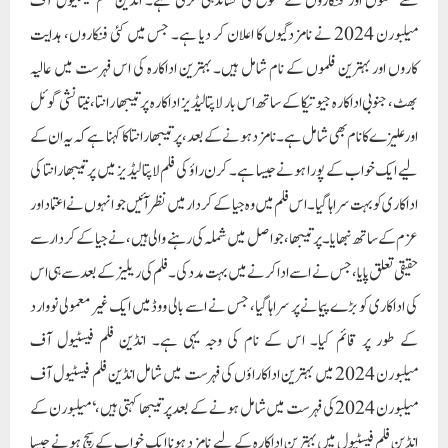
سے فلموں اور فنکاروں کے تنوع کی نشاندہی کرتی ہے۔ انڈین فلم فیسٹیول آف
میلبورن 2024 نے نامزدگیوں کا اعلان کر دیا ہے۔ جس میں کئی فنکاروں، ہدایت
کاروں اور بہترین فلموں کے نام شامل ہیں۔ بہترین اداکارہ کی اس فہرست میں عالیہ
بھٹ، جنوبی اداکارہ جیوتیکا کے ساتھ اس بار لاپتا لیڈیز اداکارہ پرتیبھا رانتا، نیتانشی گوئل
اور علیزے کا نام بھی شامل ہے۔ نامزد ہونے کے بعد، پرتیبھا رانتا کا کہنا ہے کہ یہ ان کے
لیے ایک خواب کے پورا ہونے جیسا ہے۔ کرن راؤ کی فلم لاپتا لیڈیز میں پرتیبھا رانتا کی
اداکاری کو بہت سراہا گیا۔ اس فلم میں وہ جیا کے کردار میں نظر آئیں جو انہوں نے اعتماد اور
عزم کے ساتھ نبھایا۔ پرتیبھا، جو اصل میں شملہ کی رہنے والی ہیں، نے جیا کے کردار سے
حقیقی تعلق پایا، جس نے اسے ادا کرنے میں بہت مدد کی۔فلم کی ریلیز کے بعد سے ہی اس
کی اداکاری کو بڑے پیمانے پر سراہا گیا، جس نے اسے بالی ووڈ میں ایک غیر معمولی نووارد
کے طور پر قائم کیا۔ اس کے نام کی وجہ یہی ہے۔ انڈین فلم فیسٹیول آف
میلبورن 2024 میں بہترین اداکاراؤں کی فہرست میں شامل انڈین فلم فیسٹیول آف
میلبورن 2024 کی فہرست میں شامل ہونے کے بعد پرتیبھا کہتی ہیں، ‘میلبورن کے
انڈین فلم فیسٹیول میں بہترین اداکارہ کے لیے نامزد ہونا ایک خواب کے سچ ہونے جیسا