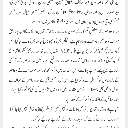
سید علی اکبر قاصد، سید عبد الرؤف، اشفاق حسین، معین الدین دردائی، بدیع مشہدی،
سید صدر الدین فضا، رضیہ رعنا، مناظر الاحسن روش، نصیر حسین خیال، سید حسن
عسکری، قیام الدین وغیرہ،ا ن میں سے کئی کا شمار تو مشاہیر میں ہوتا ہے
اور وہ معاصر کے مستقل قلم کار کے طور پر ہمارے سامنے آتے ہیں، انتخاب کا یقینا پورا حق
مصنف کو حاصل ہوتا ہے اور ہونا چاہیے، لیکن جن کو چھوڑ دیا گیا اور جن کو لے لیا گیا، اس
کی وجہ ترجیح بھی ذکر کر دینی چاہیے تاکہ قاری مصنف پر ایک خاص زاویہئ نظر کا الزام لگا
کر بد گمانی کا شکار نہ ہو۔ اس کتاب کا مقدمہ بڑا وقیع ہے، لیکن یہ معاصر کے توضیحی
اشاریے میں پہلے چھپ چکا ہے، اس مقدمہ میں ڈاکٹر محمدنور اسلام صاحب نے معاصر
کے مالہ وما علیہ کو تفصیل سے ذکر کیا ہے،ا س میں تحقیق بھی ہے او رمعاصر کے حوالہ سے
احوال واقعی بھی، مصنف نے اس مقدمہ میں اردو میں اشاریوں کی کمی کا شکوہ کیاہے اور
چند رسائل کے اشاریہ کا ذکر کرکے لکھا ہے:
”یہ ہے اردو میں اشاریوں کی کل کائنات، انہیں کسی بھی طرح کا فی وشافی نہیں کہا جا سکتا،
ضرورت اس بات کی ہے کہ مزید رسالوں کے اشاریے تیار کیے جائیں۔