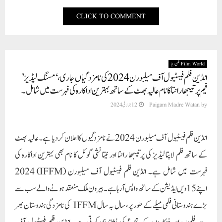
CLICK TO COMMENT
Film World فلمی دنیا
انڈین فلم فیسٹیول آف میلبورن 2024 کی نامزدگیاں جاری، ‘مسنگ لیڈیز’
فیم پرتیبھا رانتا کا نام عالیہ بھٹ کے ساتھ بہترین اداکارہ کی فہرست میں شامل۔
by
Paigam Madre Watan
12 جولائی 2024
انڈین فلم فیسٹیول آف میلبورن 2024 نے نامزدگیوں کا اعلان کر دیا ہے۔ عالیہ بھٹ
کے ساتھ فلم لاپتا لیڈیز کی پرتیبھا رانتا اور نیتانشی گوئل کا نام بھی بہترین اداکارہ کی
فہرست میں شامل ہے۔ انڈین فلم فیسٹیول آف میلبورن (IFFM) 2024
اپنے 15ویں ایڈیشن کے ساتھ واپس آ رہا ہے۔ بیرون ملک منعقد ہونے والے سب سے
بڑے ہندوستانی فلمی میلے کے طور پر، سال بہ سال IFFM کی نامزدگی ہندوستان بھر