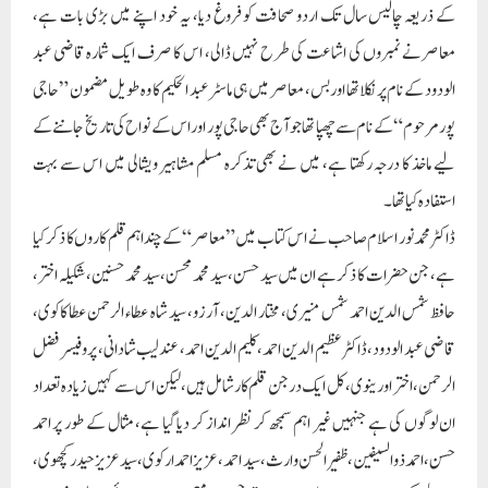
کے ذریعہ چالیس سال تک اردو صحافت کو فروغ دیا، یہ خود اپنے میں بڑی بات ہے،
معاصرنے نمبروں کی اشاعت کی طرح نہیں ڈالی، اس کا صرف ایک شمارہ قاضی عبد
الودود کے نام پر نکلا تھا اور بس، معاصر میں ہی ماسٹر عبد الحکیم کا وہ طویل مضمون ”حاجی
پور مرحوم“کے نام سے چھپا تھا جو آج بھی حاجی پور اور اس کے نواح کی تاریخ جاننے کے
لیے ماخذ کا درجہ رکھتا ہے، میں نے بھی تذکرہ مسلم مشاہیر ویشالی میں اس سے بہت
استفادہ کیا تھا ۔
ڈاکٹر محمدنور اسلام صاحب نے اس کتاب میں ”معاصر“ کے چند اہم قلم کاروں کا ذکر کیا
ہے، جن حضرات کا ذکر ہے ان میں سید حسن، سید محمد محسن، سید محمد حسنین، شکیلہ اختر،
حافظ شمس الدین احمد شمس منیری، مختار الدین، آرزو، سید شاہ عطاء الرحمن عطا کاکوی،
قاضی عبد الودود، ڈاکٹر عظیم الدین احمد، کلیم الدین احمد، عندلیب شادانی، پروفیسر فضل
الرحمن، اختر اورینوی، کل ایک درجن قلم کارشامل ہیں، لیکن اس سے کہیں زیادہ تعداد
ان لوگوں کی ہے جنہیں غیر اہم سمجھ کر نظر انداز کر دیا گیا ہے، مثال کے طور پر احمد
حسن، احمد ذو السیفین، ظفیر الحسن وارث، سید احمد، عزیز احمد ارکوی، سید عزیز حیدر کچھوی،