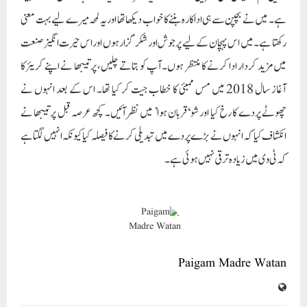
ہے۔ میں نے بچپن سے ہی اداکارہ بننے کا خواب دیکھا تھا اور یہ لمحہ میرے لیے بہت معنی
رکھتا ہے۔ میں اس پہچان کے لیے پرجوش اور شکر گزار ہوں اور اس حیرت انگیز صنعت
میں مزید کردار ادا کرنے کا منتظر ہوں۔آپ کو بتاتے چلیں، پرتیبھا نے اپنے کریئر کا
آغاز سال 2018 میں مس ممبئی کا خطاب جیت کر کیا تھا۔ اس کے بعد انہوں نے
چھوٹے پردے کا رخ کیا اور شو ‘قربان ہوا’ میں نظر آئیں۔ کچھ عرصہ قبل پرتیبھا نے
انکشاف کیا کہ انہوں نے بڑے پردے میں تبدیلی کرنے کا فیصلہ کیا کیونکہ انہیں لگتا ہے
کہ ٹی وی میں زیادہ ترقی نہیں ہوئی ہے۔
Paigam Madre Watan