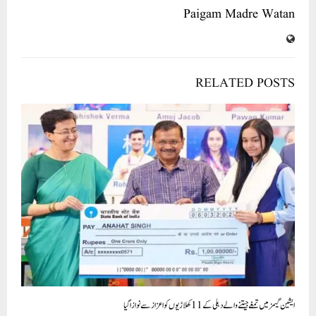
Paigam Madre Watan
RELATED POSTS
ایشین گیمز میں تمغے جیتنے والے دہلی کے 11 کھلاڑیوں کو اعزاز سے نوازا گیا