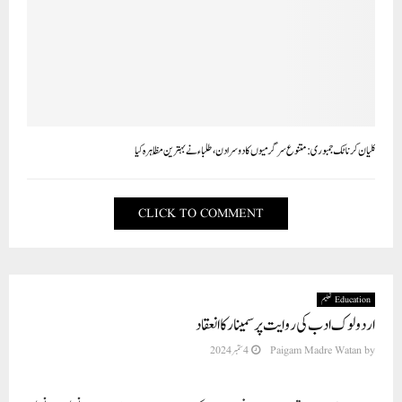
کلیان کرناٹک جمبوری: متنوع سرگرمیوں کا دوسرا دن،طلباء نے بہترین مُظاہرہ کیا
CLICK TO COMMENT
Education تعلیم
اردو لوک ادب کی روایت پر سمینار کا انعقاد
by
Paigam Madre Watan
4 ستمبر 2024