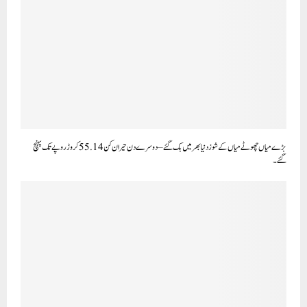
بڑے میاں چھوٹے میاں کے شوز دنیا بھر میں بک گئے – دوسرے دن حیران کن 55.14 کروڑ روپے تک پہنچ
گئے۔