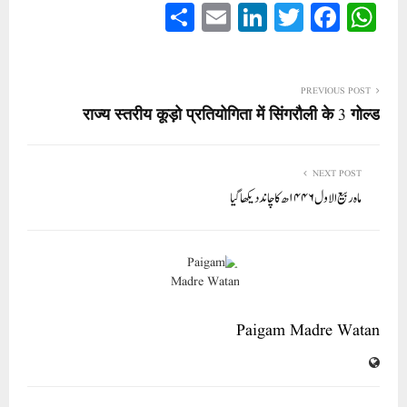
S
E
Li
T
Fa
W
ha
m
nk
wi
ce
ha
re
ail
ed
tte
bo
ts
In
r
ok
A
PREVIOUS POST
राज्य स्तरीय कूड़ो प्रतियोगिता में सिंगरौली के 3 गोल्ड
pp
NEXT POST
ماہ ربیع الاول ۱۴۴۶ھ کا چانددیکھا گیا
Paigam Madre Watan