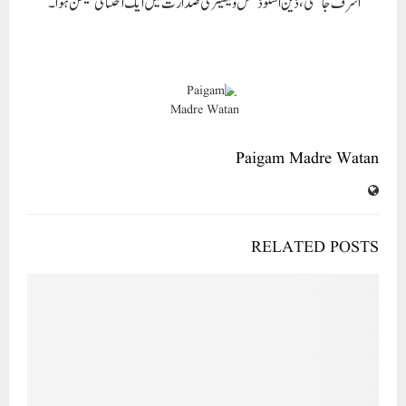
اشرف جائسی، ڈین اسٹوڈنٹس ویلفیئر کی صدارت میں ایک اختتامی سیشن ہوا۔
Paigam Madre Watan
RELATED POSTS