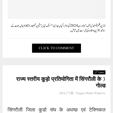
انڈین فلم فیسٹیول آف میلبورن 2024 کی نامزدگیاں جاری، ‘مسنگ لیڈیز’ فیم پرتیبھا رانتا کا نام عالیہ بھٹ کے
ساتھ بہترین اداکارہ کی فہرست میں شامل۔
CLICK TO COMMENT
Game کھیل
राज्य स्तरीय कूड़ो प्रतियोगिता में सिंगरौली के 3
गोल्ड
by
Paigam Madre Watan
5 ستمبر 2024
सिंगरौली जिला कूडो संघ के अधय्छ एवं टेक्निकल