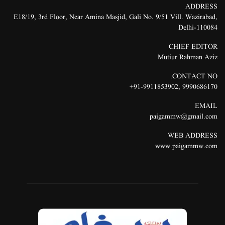
ADDRESS
E18/19, 3rd Floor, Near Amina Masjid, Gali No. 9/51 Vill. Wazirabad,
Delhi-110084
CHIEF EDITOR
Mutiur Rahman Aziz
CONTACT NO.
91-9911853902+
,
9990686170
EMAIL
paigammw@gmail.com
WEB ADDRESS
www.paigammw.com