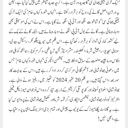
‘ایک لڑکی بھیگی بھاگی سی’ کا جدید ورژن ہے۔ اگرچہ جدید تناظر میں پیش کیا گیا ہے، لیکن
یہ ورژن اصل گانے کی روح کو برقرار رکھتا ہے۔ ‘کہاں شورو کہاں خام’ کی ‘ایک لڑکی
بھیگی بھاگی سی’ کو شاشوت سنگھ اور آئی پی سنگھ نے گایا ہے۔ اس نے اس کی موسیقی بھی
دوبارہ بنائی ہے۔ گانے کے بول آئی پی سنگھ نے دوبارہ بنائے ہیں، جبکہ گانے کے ہک کے
لیے کشور کمار کی آواز کو برقرار رکھا گیا ہے۔ اس فلم میں سپریا پیلگونکر، راکیش بیدی،
سونالی سچدیو، راجیش شرما، اکھلیندر مشرا، چترنجن ترپاٹھی، وکرم کوچر، ہمانشو کوہلی اور
وکاس ورما جیسے صنعت کے سابق اداکار ہیں۔ لکشمن اٹیکر کی ‘کہاں شورو کہاں خام’ جس
میں دھونی بھانوشالی اور آشم گلاٹی مرکزی کردار ادا کر رہے ہیں، اس کے ہدایت کار
سوربھ داس گپتا ہیں۔ یہ فلم 20 ستمبر 2024 کو تھیٹر میں ریلیز ہونے والی ہے۔
بھانوشالی اسٹوڈیو لمیٹڈ اور کٹھ پوتلی کریشنز کے ذریعہ تیار کردہ، اس نوجوان میوزیکل فیملی
انٹرٹینر کو ونود بھانوشالی، لکشمن اٹیکاری، کرشمہ شرما اور کملیش بھانوشالی نے پروڈیوس کیا
ہے۔ یہ گانا ساریگاما میوزک کے یوٹیوب چینل اور تمام بڑی اسٹریمنگ ایپس پر دستیاب
ہے، ابھی سنیں!