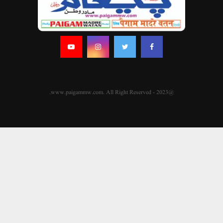
@2023 - www.paigammw.com. All Right Reserved.