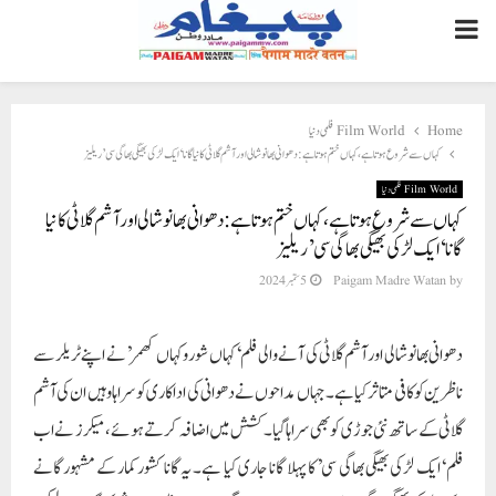
PRIMARY
MENU
Home
Film World فلمی دنیا
کہاں سے شروع ہوتا ہے، کہاں ختم ہوتا ہے: دھوانی بھانوشالی اور آشم گلاٹی کا نیا گانا ‘ایک لڑکی بھیگی بھاگی سی’ ریلیز
Film World فلمی دنیا
کہاں سے شروع ہوتا ہے، کہاں ختم ہوتا ہے: دھوانی بھانوشالی اور آشم گلاٹی کا نیا
گانا ‘ایک لڑکی بھیگی بھاگی سی’ ریلیز
by
Paigam Madre Watan
5 ستمبر 2024
دھوانی بھانوشالی اور آشم گلاٹی کی آنے والی فلم ‘کہاں شورو کہاں کھمر’ نے اپنے ٹریلر سے
ناظرین کو کافی متاثر کیا ہے۔ جہاں مداحوں نے دھوانی کی اداکاری کو سراہا وہیں ان کی آشم
گلاٹی کے ساتھ نئی جوڑی کو بھی سراہا گیا۔ کشش میں اضافہ کرتے ہوئے، میکرز نے اب
فلم ‘ایک لڑکی بھیگی بھاگی سی’ کا پہلا گانا جاری کیا ہے۔ یہ گانا کشور کمار کے مشہور گانے