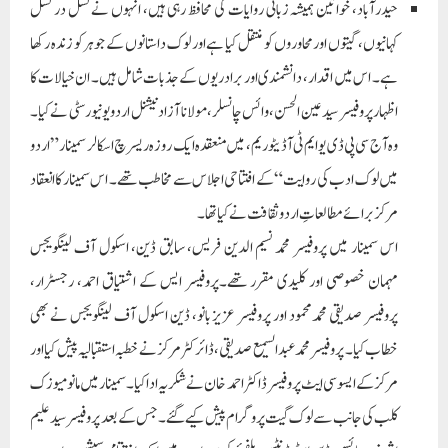
حیدرآباد، خواتین ہمیشہ زبانی روایات کی محافظ رہی ہیں، انہوں نے نسل در نسل
کہانیوں، گیتوں اور محاوروں کو منتقل کیا ہے اور لوک داستانوں کے جوہر کو زندہ رکھا
ہے۔ اس میں اقدار، دانشمندی اور برادریوں کے جذبات شامل ہیں۔ ان خیالات کا
اظہار پروفیسر سید عین الحسن، وائس چانسلر، مولانا آزاد نیشنل اردو یونیورسٹی نے کیا۔
وہ آج سی پی ڈی یو ایم ٹی آڈیٹوریم، میں منعقدہ ایک روزہ ریسرچ اسکالر سمینار ”اردو
میں لوک ادب کی روایت“ کے افتتاحی اجلاس سے مخاطب تھے۔ اس سمینار کا انعقاد
مرکز برائے مطالعاتِ اردو ثقافت نے کیا تھا۔
اس سمینار میں پروفیسر محمد نسیم الدین فریس، سابق ڈین، اسکول آف لینگویجس
مہمان خصوصی اور کلیدی مقرر تھے۔پروفیسر ایس کے اشتیاق احمد، رجسٹرار،
پروفیسر صدیقی محمدمحمود اور پروفیسر عزیز بانو، ڈین اسکول آف لینگویجس نے بھی
خطاب کیا۔ پروفیسر محمد عبدالسمیع صدیقی، ڈائرکٹر مرکز نے خطبہ استقبالیہ پیش کیا اور
مرکز کے ایسوسی ایٹ پروفیسر ڈاکٹر احمد خان نے شکریہ ادا کیا۔سمینار میں مانو میوزک
کلب کی جانب سے لوک گیت پروگرام پیش کیے گئے۔ جس کے بعد پروفیسر سید علیم