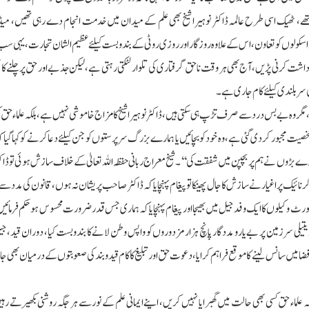
ے تھے، ٹھیک اسی طرح عالمہ ڈاکٹر نوہیرا شیخ بھی علم کے میدان میں خدمت انجام دے رہی تھیں، م
ر اسکولوں کو تعاون، اس کے علاوہ روزگار اور روزی روٹی کے بندوبست کیلئے عظیم الشان تجارت، یہی سب 
انہیں 825 دن قید وبند کی صعوبتیں برداشت کرنی پڑیں، آج بھی ہر وقت ناحق گرفتاری کی تلوار لٹکتی رہتی ہے، لیکن جذبے اور حق پر چلنے
کی سربلندی کیلئے کام جاری ہے۔
ے، مگر وہ بے بس درد سے صرف تڑپ ہی سکتی ہیں، ڈاکٹر نوہیرا شیخ کا مزاج خاموشی نہیں ہے، بلکہ علماء حق ک
صیت مجبور کردی گئی ہے، وہ خود کو بچائیں یا ہمارے بزرگ سرپرستوں کو جن کیلئے دعا کرنے کو کہا گیا 
 ہمارے بڑوں نے ہم پر بچپن میں شفقت کی‘‘۔ شیخ معراج ربانی حفظہ اللہ تعالیٰ کے خلاف سازش ہوئی تو ڈاکٹر
ر نائیک پر اغیارنے سازش کا جال پھینکا تو پیغام پہنچایا کہ ڈاکٹر صاحب پریشان نہ ہوں، قانون کی مدد سے
ٹ وکیلوں کا ایک وفد جیل میں بھیجا اور پیغام پہنچایا کہ ہماری جس قدر ضرورت محسوس ہو حکم فرمائی
رزمین پر بے یارو مددگار پانچ ہزار مزدوروں کو واپس وطن لانے کا بندوبست کیا، دوران قید، جی
ضا میں سانس لینے کا موقع فراہم کرایا، دعوت حق اور تبلیغ کا کام قید وبند کی صعوبتوں کے درمیان بھی جا
لماء حق کسی بھی حالت میں گھبرایا نہیں کریں، اپنے ایمانی علم کے نور سے ہر جگہ روشنی بکھیرتے ر