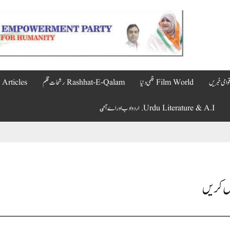
Film World فلمی دنیا
Rashhat-E-Qalam رشحات قلم
Articles مضامین
Urdu Literature & A.I. اردو ادب اور اے آٸ
صل کریں