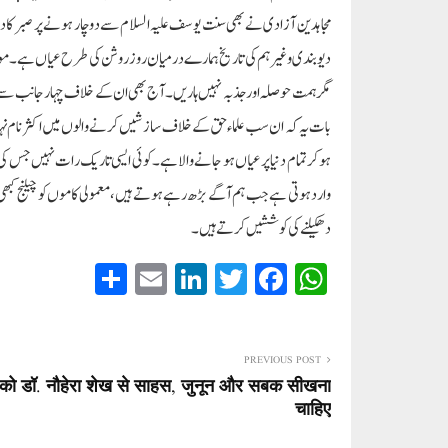
مجاہدین آزادی نے بھی سنت یوسف علیہ السلام سے دوچار ہونے پر صبر کا دامن ت
دیوبندی وغیرہم کی تاریخ ہمارے درمیان روز روشن کی طرح عیاں ہے۔ موجو،
مگر ہمت حوصلہ اور جذبہ نہیں ہاریں۔ آج بھی ان کے خلاف چہار جانب سے دشمنو
بات یہ کہ ان سب علماء حق کے خلاف سازشیں کرنے والوں میں اکثر نام نہاد 
ہو کر تمام دنیا پر عیاں ہو جانے والا ہے۔ کوئی ایسی تاریک رات نہیں جس ک
وارد ہوتی ہے جب ہم آگے بڑھ رہے ہوتے ہیں، معمولی کاموں کو چیلنج کبھی ن
دھکیلنے کی کوششیں کرتے ہیں۔
S
E
Li
T
Fa
W
ha
m
nk
wi
ce
ha
re
ail
ed
tte
bo
ts
In
r
ok
A
PREVIOUS POST
नों को डॉ. नौहेरा शेख से साहस, जुनून और सबक सीखना
pp
चाहिए