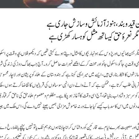
 نعرۂ حق کیساتھ مثل کوہسار کھڑی ہے
گر بہن بھائیوں اور پڑوس کے ہونہار بچوں کا مثال دیتے ہوئے کہتی تھیں کہ دیکھو فلاں بچہ وقت پر اس
تم بھی وقت پر جاگو، اسکول جائو اور محنت کر کے اچھے نمبرات حاصل کرو۔ آج جب بھاگ دوڑ کی زندگی شر
زشوں کا شکار بنا رہی ہیں، ایسے میں میرا یہی کہنا ہے کہ ہندوستان کے علماء کو پریشان اور لاچار محس
انی طلب کرتا ہے، ممکن ہے کہ آنے والے دن انہی سو سالوں کی قربانیوں کا تقاضا کرتے ہوں، ملک
 سرسبز وشاداب بنایا تھا، آج اسی وقت کا آغاز ہو چکا ہے۔ مظلوم و معصوم علماء حق کی ناحق گرفتار
دنوں میں اس کا سدباب کیسے کیا جائے ورنہ خاموش مزاجی ہمیں جینے نہیں دے گی، اس ملک میں جینا
مائشی اورمصیبت بھرے ایام سے قارئین کو روشناس کرانا چاہتا ہوں جو ہم تک یا تو نہیں پہنچے یا غلط رخ دے
مل میں آئی ہے، شیخ مدنی صاحب کا کیا قصور تھا؟ یہی نا کہ وہ کمزور باشندوں کے بچوں کو تعلیم دے کر 