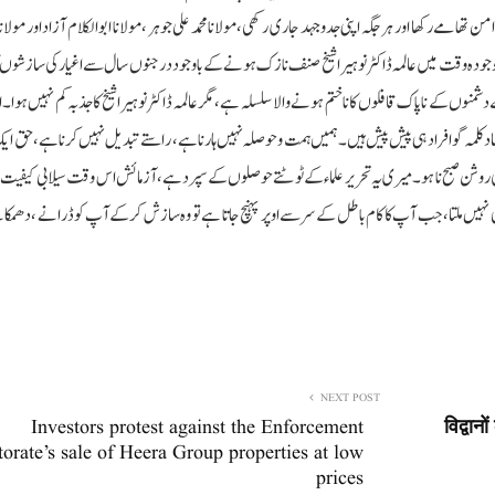
ھامے رکھا اور ہر جگہ اپنی جدوجہد جاری رکھی،مولانا محمد علی جوہر ، مولانا ابوالکلام آزاد اور مولان
دہ وقت میں عالمہ ڈاکٹر نوہیرا شیخ صنف نازک ہونے کے باوجود درجنوں سال سے اغیار کی سازشوں ک
ں کے ناپاک قافلوں کا نا ختم ہونے والا سلسلہ ہے، مگر عالمہ ڈاکٹر نوہیر اشیخ کا جذبہ کم نہیں ہوا۔ ا
کلمہ گو افراد ہی پیش پیش ہیں۔ ہمیں ہمت و حوصلہ نہیں ہارنا ہے، راستے تبدیل نہیں کرنا ہے، حق ا
ی روشن صبح نا ہو۔ میری یہ تحریر علماء کے ٹوٹتے حوصلوں کے سپرد ہے، آزمائش اس وقت سیلابی کیفیت ب
ہیں ملتا، جب آپ کا کام باطل کے سرسے اوپر پہنچ جاتا ہے تو وہ سازش کر کے آپ کو ڈرانے ، دھمکانے
NEXT POST
Investors protest against the Enforcement
विद्वा
torate’s sale of Heera Group properties at low
prices