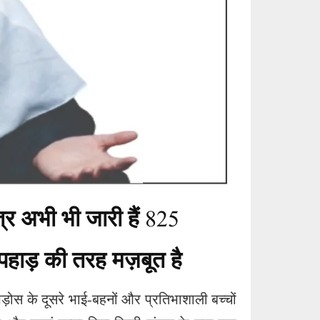
र अभी भी जारी हैं
दिनों की निर्दोष कैद
825
पहाड़ की तरह मज़बूत है
पड़ोस के दूसरे भाई-बहनों और प्रतिभाशाली बच्चों