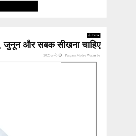
Delhi دہلی
साहस, जुनून और सबक सीखना चाहिए
5 اگست 2025
Paigam Madre Watan
by