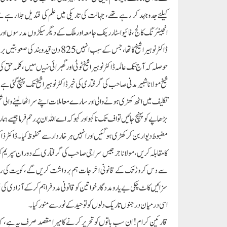
کیلئے جدوجہد کر رہے تھے، جہالت کی تاریکی میں علم کی قندیل جلا رہ ،
انجینئرنگ کالج، فائیو اسٹار رینک جامعہ اور ملک کے دیگر سیکڑوں مدرسوں او
ڈاکٹر نوہیرا شیخ کا تھا، جس کے سبب 
حوصلہ کہ آج تک عالمہ ڈاکٹر نوہیرا شیخ ٹوٹی اور گھبرائی نہیںہیں، کلمہ حق 
شیخ مولانا شبیر مدنی صاحب کی گرفتاری کی خبر ڈاکٹر نوہیرا شیخ تک پہنچ گئی ہ
تکلیف میں اٹھ کھڑی ہونے والی اور سارے معاملات اپنے سر اٹھالینے والی شخ
بڑھاپے کو پہنچ جائیں تو اف تک نا کہو اور کہو کہ اے اللہ ان پر رحم فرما جیسے
مضبوط دیوار بن کر کھڑی ہو گئیں اور انہیں ہر خاردار سے محفوظ کیا۔ ڈاکٹر ذاک
کا مقابلہ کریں، مولانا جرجیس سراجی صاحب کی گرفتاری کے دوران سپریم کور
سے دس کروڑ تک کے قانونی اخرجات ہم برداشت کریں گے، کویت کی ریتیلی س
سزائیں کاٹ چکی بے یار و مددگار خواتین کو قانونی مدد فراہم کرکے آزادی کی ف
اسی درمیان درجنوں تاریک دلوں کو توحید کے نور سے منور کیا۔
قارئین کرام ! ان سب باتوں کو تحریر کرنے کا میرا مقصد صرف یہ ہے، کہ ع