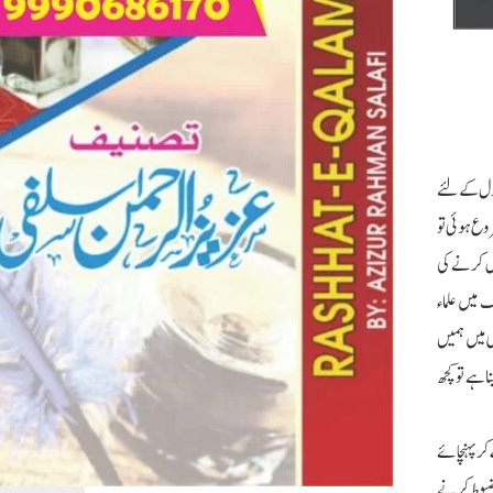
کول کے لئے
وع ہوئی تو
وس کرنے کی
 میں علماء
ی میں ہمیں
 ہے تو کچھ
 کر پہنچائے
مضبوط کرنے