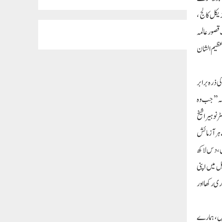
یڈیکل کالج
قصور عالمہ
 کا عظیم الشان
ی ذرہ برابر
کہ ’’جب وہ
 نوہیرا شیخ
 ہر آزمائش
ں، دس لاکھ
ل میں اپنی
ری رکھا اور
ہیں، ہمارے