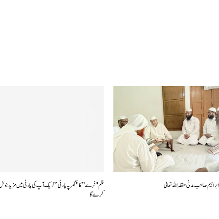
 ابراہیم صاحب مدنی حفظہ اللہ تعالیٰ
فلم "فرے” کا "گھر پہ پارٹی” ٹریک آپ کی پارٹی میں مزید جوش 
کرے گا