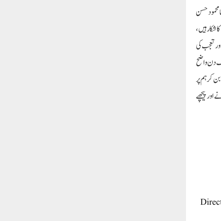
ا محمود حسن
ا شکار ہیں
ور تعجب کی
یک دن واضح
ن کر ہم پر
 اور پیچھے
Direc