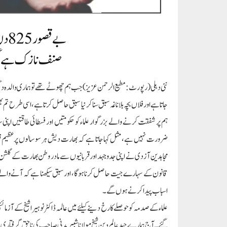
بے قصور825 دن قید و بند، ہنوز آزمائش و سازش جاری ہے
صنف نازک ہے مگر
نئی دہلی ( رپورٹ: مطیع الرحمن عزیز) جب ہم چھوٹے تھے تو ہماری والدہ دی
جاتا ہے اور فلاں بچہ بلا ناغہ سبق سنا کر نیا سبق حاصل کرتا ہے، اسی طرح 
ہم پر شفقت کرنے والے بزرگوار علماء کو حکومتیں اور فسطائی طاقتیں اپنی سا
ضرورت نہیں ہے، مثل کہا جاتا ہے کہ بھارت دیش ہر سو سالوں پر عظیم قرب
مجاہدین آزدی نے اپنی جدوجہد اور قربانیوں سے مادر وطن بھارت کے گلشن کو
قانون کے سہارے جیت حاصل کرنا ہوگا، اور سبق سیکھنا ہے کہ آنے والے 
اسباب پیدا کرنے ہوں گے۔
علماء کے صدمہ کو حوصلے کا رخ دینے کیلئے میں عالمہ ڈاکٹر نوہیرا شیخ کے آز
گئے۔ آج ہمارے جید عالم دین شیخ مولانا شبیر مدنی صاحب کی ناحق گرفتاری ع