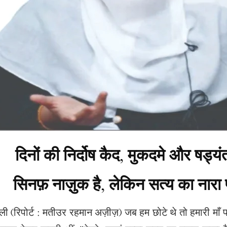
,
मुकदमे और षड्यंत्
सिनफ़ नाज़ुक है
,
लेकिन सत्य का नारा 
ली (रिपोर्ट : मतीउर रहमान अज़ीज़) जब हम छोटे थे तो हमारी माँ 