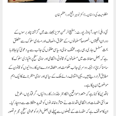
مظلومیت کی داستان ۔ ڈاکٹر نوہیرا شیخ اور اعظم خان
نئی دہلی / حیدرآباد (رپورٹ: مطیع الرحمن عزیز) بھارت میں گزشتہ چند برسوں کے
دوران اقلیتوں، خصوصاً مسلمانوں، کے حقوق، انصاف اور مساوی سلوک سے متعلق
بحث مسلسل جاری رہی ہے۔ مختلف سماجی و سیاسی حلقوں کی جانب سے یہ دعویٰ کیا جاتا رہا
ہے کہ بعض معاملات میں مسلمانوں کو قانونی، انتظامی اور سماجی سطح پر امتیازی سلوک کا
سامنا کرنا پڑا، جبکہ دوسری جانب حکومت اور متعلقہ ادارے ان کارروائیوں کو قانون کے
مطابق قرار دیتے ہیں۔ یہی اختلافِ رائے ملک کے سیاسی اور سماجی منظرنامے کا ایک اہم
موضوع بن چکا ہے۔
ناقدین کا کہنا ہے کہ متعدد مواقع پر انکاونٹر، بلڈوزر کارروائیاں، گرفتاریوں، طویل
عدالتی مقدمات اور انتظامی اقدامات نے متاثرہ خاندانوں کو شدید مشکلات سے دوچار کیا۔
ان کا موقف ہے کہ مقدمات کے فیصلوں سے پہلے ہی بعض افراد کو عوامی سطح پر مجرم تصور