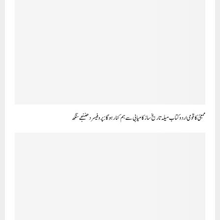
ممبئی کا قومی اردو کتاب میلہ تاریخ ساز کامیابی سے ہم کنار ہوگا : پروفیسر دھننجے سنگھ