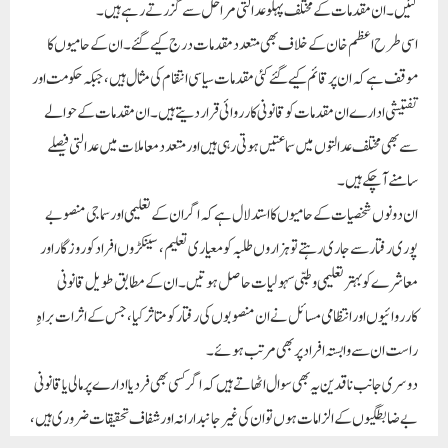
گئیں۔ ان مقدمات کے مختلف پہلو عدالتی مراحل سے گزرتے رہے ہیں۔
اسی طرح اعظم خان کے خلاف بھی متعدد مقدمات درج کیے گئے۔ ان کے حامیوں کا
موقف ہے کہ ان پر قائم کیے گئے کئی مقدمات سیاسی انتقام کی مثال ہیں، جبکہ حکومت اور
تفتیشی ادارے ان مقدمات کو قانونی کارروائی قرار دیتے ہیں۔ ان مقدمات کے حوالے
سے بھی مختلف عدالتوں میں سماعتیں ہوتی رہی ہیں اور متعدد معاملات میں عدالتی فیصلے
سامنے آ چکے ہیں۔
ان دونوں شخصیات کے حامیوں کا استدلال ہے کہ اگر ان کے تعلیمی اور سماجی منصوبے
پوری رفتار سے جاری رہتے تو ہزاروں طلبہ کو معیاری تعلیم، سینکڑوں افراد کو روزگار اور
معاشرے کو بہتر تعلیمی و طبی سہولیات حاصل ہوتیں۔ ان کے مطابق طویل قانونی
کارروائیوں اور انتظامی مسائل نے ان منصوبوں کی رفتار کو متاثر کیا، جس کے اثرات براہِ
راست ان سے وابستہ افراد پر بھی مرتب ہوئے۔
دوسری جانب ناقدین یہ بھی سوال اٹھاتے ہیں کہ اگر کسی بھی فرد یا ادارے پر مالی یا قانونی
بے ضابطگیوں کے الزامات ہوں تو ان کی غیر جانبدارانہ اور شفاف تحقیقات ضروری ہیں،