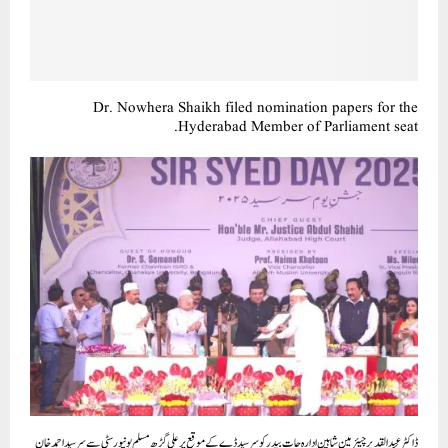
Dr. Nowhera Shaikh filed nomination papers for the
Hyderabad Member of Parliament seat.
ڈاکٹر عبدالقدیر چیئرمین شاہین ادارہ جات بیدر کو سر سید ڈے کے موقع پر علی گڑھ مسلم یونیورسٹی سے سر سید احمد خان