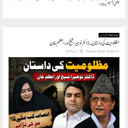
نیشنل ایکسیلنس ایوارڈ
National قومی خبریں
مظلومیت کی داستان ۔ ڈاکٹر نوہیرا شیخ اور اعظم خان
7 جولائی 2026
Paigam Madre Watan
by