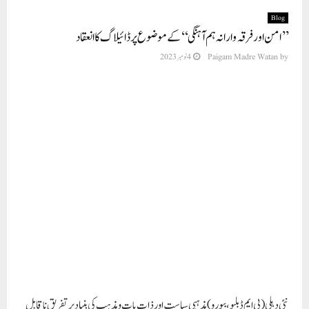
Blog
’’امن اور فرقہ وارانہ ہم آہنگی‘‘کے موضوع پر ڈائیلاگ کا انعقاد
by
Paigam Madre Watan
4 نومبر 2023
نئی دہلی(پی ایم ڈبلیو، بیورو) مذہبی سیاست اورذات پات ومذہب کی بنیاد پر تفریق ناقابل
قبول اور تشویشناک ہے ان خیالات کا اظہار سوامی شری رگھوویدرا داس جی مہاراج،بانی
ستیہ دھرم سمواد نے ’’امن اور فرقہ وارانہ ہم آہنگی‘‘کے موضوع پر مشاورت کے
مرکزی دفتر،ابوالفضل،دہلی منعقد ایک اجلاس میں کیا۔انھوں نے ہری دوار کے حالیہ
دھرم سنسد کا ذکر کرتے ہوئے کہا کہ وہ دھرم سنسد نہیں وہ سیاسی سنسد تھااور جو
سادھوسنت،پادری،عالم،فقیر،مہاتما تشددکی بات کرتے ہیں یا وکالت کرتے ہیں وہ
انسانیت کے دشمن ہیں اور یہ لوگ جو مذہبی نمائندہ ہونے کا دعوی کرتے ہیں ان میں
سے 70فیصدنے مہابھارت پڑھی بھی نہیں ہوگی۔انھوں نیفلسطین کی حمایت کرتے