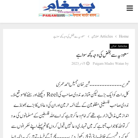
PRIMARY
MENU
Home
Articles مضامین
سعودیہ سے بغض کی وجہ کچھ سوا ہے
Articles مضامین
سعودیہ سے بغض کی وجہ کچھ سوا ہے
by
Paigam Madre Watan
5 نومبر 2023
تحریر۔۔۔۔۔۔۔۔۔۔۔۔۔شیرخان جمیل احمد عمری
کل رات کو ایک بڑے لیکن متنازعہ ندوی صاحب کی Reel دیکھنے اور سننے کا موقع ملا۔
ندوی صاحب فلسطینی مظلومین کے لئے ائمہ حرمین اور ان کی دعاؤں کا بڑے بھونڈے
انداز میں مذاق اڑا رہے تھے کہ امام دعا کرتا ہے کہ اے اللہ فلسطین کے مسلمانوں کی مدد
کر تو اللہ کا جواب آتا ہے کہ میں تمہاری دعا نہیں قبول کروں گا تم پہلے اپنے حکمرانوں سے
کہو کہ دشمن کے خلاف اپنی توپیں کھول دیں ۔۔۔۔۔ پھر آگے فرماتے ہیں کہ یہ ائمہ ایسا