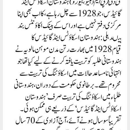
نئی دلی (پی ایم ڈبلیو، بیورو)
ہندوستان اسکاؤٹس اینڈ
گائیڈس، جو 1928 سے چل رہا ہے، کا اب بھی اپنا
مرکزی دفتر نہیں ہے اور اس کے بینک اکاؤنٹس بند
ہیںدہلی: ہندوستان اسکاؤٹس اینڈ گائیڈس کا
قیام 1928 میں بھارت رتن مدن موہن مالویہ نے
ہندوستانی طلبہ کو تربیت یافتہ کرنے کے لیے کیا تھا جو
انتہائی نامساعد حالات میں اسکاؤٹنگ کی تربیت سے
محروم تھے۔ برطانوی حکومت کے دوران، ہندوستانی
طلباء میں اسکاؤٹنگ کی تربیت صرف ’ہندوستان
اسکاؤٹس اینڈ گائیڈس‘ کے ذریعے ہی ممکن ہوئی۔
تقریباً سو سال ہونے آئے، آج آزادی کے 70 سال