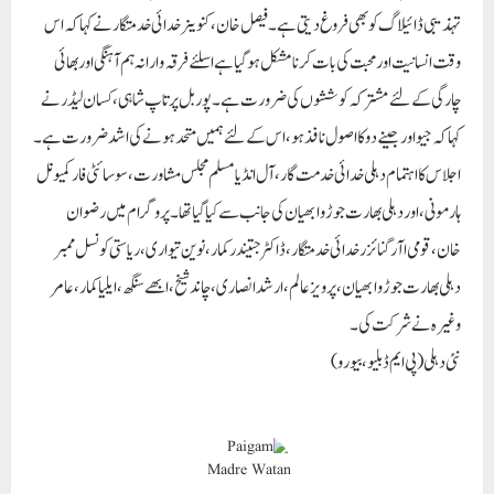
دہلی بھارت جوڑو ابھیان،پرویز عالم،ارشد انصاری،چاند شیخ،ابھے سنگھ،ایلیاکمار، عامر
وغیرہ نے شرکت کی۔
نئی دہلی(پی ایم ڈبلیو، بیورو)
Paigam Madre Watan
RELATED POSTS