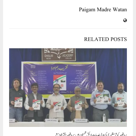
پروفیسرکوثرمظہری کی ادبی خدمات لائق تحسین ہیں:پروفیسر اخترالواسع