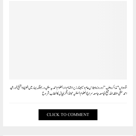
بتیسواں "مذاکرہ علمیہ” دو روزہ اجلاس عام و سیمینار زیر اہتمام دارالعلوم احمدیہ سلفیہ دربھنگہ بہار میں فضیلۃ الشیخ خورشید
احمد سلفی حفظہ اللہ شیخ الجامعہ جامعہ سراج العلوم السلفیہ جھنڈانگر نیپال کا خطاب شروع
CLICK TO COMMENT