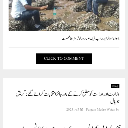
ماموں عبد الرشید صاحب: ایک ملنسار اور خوش مزاج شخصیت
CLICK TO COMMENT
Blog
وزارت اور عدالت کو مطلع کرنے کے بعد جائز انتخابات کرائے گئے : گریش
جويال
by
Paigam Madre Watan
5 نومبر 2023