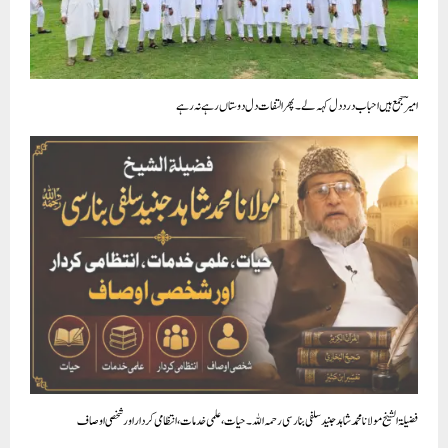
امیرؔ جمع ہیں احباب درد دل کہہ لے ۔ پھر التفات دل دوستاں رہے نہ رہے
فضیلۃ الشیخ مولانا محمد شاہد جنید سلفی بنارسی رحمہ اللہ۔ حیات، علمی خدمات، انتظامی کردار اور شخصی اوصاف