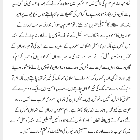
شاہ عبداللہ مرحوم کی ثالثی میں حرم کعبہ میں معاہدہ کرنے کے بعد بد عہدی کی تھی۔ یہ
بات آن دی ریکارڈ موجود ہے۔ اگر اس کی تفصیلات جاننا چاہتے ہوں تو یوٹیوب پر امیر
بندر بن سلطان کا تفصیلی انٹرویو سن لیجئے۔تو معلوم یہ ہوا کہ ندوی صاحب اور ان کے
حواریوں کا سعودیہ سے اختلاف اسرائیل کے خلاف توپیں چلانے اور نہ چلانے کے مسئلہ
میں نہیں ہے بلکہ ان کا اصل اختلاف سعودیہ کے عقیدہ سے ہے، ان کی توحید اور ان کے
کتاب وسنت پر عمل کرنے سے ہے۔ ندوی صاحب اور ان کے حواریوں کو صحابہ کرام کو
گالی دینے والوں سے محبت ہے جس کی وجہ سے وہ نہ ایران کو توپیں چلانے کا مشورہ دیتے
ہیں اور نہ ترکیہ اور پاکستان کو ۔ہم سارے اسلامی ممالک کی خیر خواہی چاہتے ہیں بلکہ ہم تو
دنیا کے سارے ممالک کی خیرخواہی چاہتے ہیں۔ سب پر امن رہیں۔ ایک دوسرے کے
حقوق کا خیال رکھیں۔ خوش رہیں۔ لیکن دین کی بنیاد پر سعودی عرب سے ہمیں زیادہ
محبت ہے کیونکہ یہ ہمارے ایمان کا تقاضا ہے۔ ہم سعودیہ اور ان کے متعاون ملکوں کے
لئے دعا کرتے ہیں اللہ تعالی لاکھ رکاوٹوں کے باوجود انہیں فلسطین کے مسئلہ کو حل کرنے
میں کامیاب بنادے اور ہمارے فلسطینی بھائیوں کی مشکلات کو ختم فرمادے آمین۔