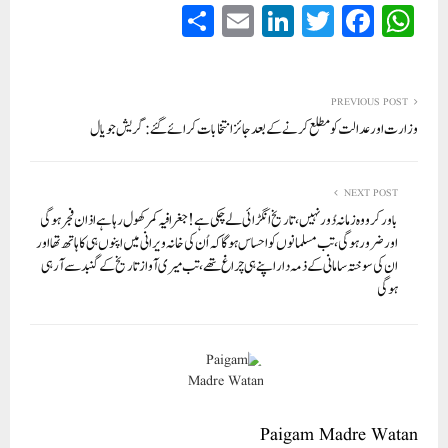
S
E
Li
T
Fa
W
ha
m
nk
wi
ce
ha
re
ail
ed
tte
bo
ts
In
r
ok
A
PREVIOUS POST
وزارت اور عدالت کو مطلع کرنے کے بعد جائز انتخابات کرائے گئے : گریش جويال
pp
NEXT POST
باور کرو وہ زمانہ دُور نہیں، تاریخ انگڑائی لے چکی ہے! جغرافیہ کمر کھول رہا ہے اذان فجر ہوگی
اور ضرور ہوگی، تب مسلمانوں کو احساس ہوگا کہ اُن کی خانہ ویرانی میں اپنوں ہی کا ہاتھ تھا اور
ان کی سوختہ سامانی کے ذمہ دار اپنے ہی چراغ تھے، تب میری آواز تاریخ کے گنبد سے آرہی
ہوگی
Paigam Madre Watan