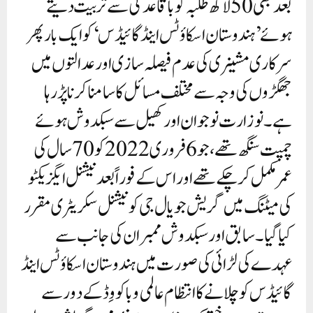
بعد بھی 50 لاکھ طلبہ کو باقاعدگی سے تربیت دیتے
ہوئے ’ہندوستان اسکاؤٹس اینڈ گائیڈس‘ کو ایک بار پھر
سرکاری مشینری کی عدم فیصلہ سازی اور عدالتوں میں
جھگڑوں کی وجہ سے مختلف مسائل کا سامنا کرنا پڑ رہا
ہے۔ نوزارت نوجوان اور کھیل سے سبکدوش ہوئے
چمپت سنگھ تھے، جو 6 فروری 2022 کو 70 سال کی
عمر مکمل کر چکے تھے اور اس کے فوراً بعد نیشنل ایگزیکٹو
کی میٹنگ میں گریش جويال جی کو نیشنل سکریٹری مقرر
کیا گیا۔ سابق اور سبکدوش ممبران کی جانب سے
عہدے کی لڑائی کی صورت میں ہندوستان اسکاؤٹس اینڈ
گائیڈس کو چلانے کا انتظام عالمی وبا کووِڈ کے دور سے