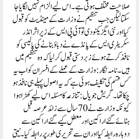
صلاحیت مختلف ہوتی ہے۔ اس لیے الزام نہیں لگایا جا
سکتا لیکن جب تنظیم نے وزارت کے مینڈیٹ کو قبول
کیا اور نئی ایگزیکٹو دی تو آئی پی ایس کے زیر اثر انڈر
سکریٹری ایس کے پانڈے نے دباؤ بنانے کی پالیسی کو
نافذ کرتے ہوئے زبردستی قبول کر لیا کہ وہ تنظیم میں
ہیں۔ نامہ نگار: وزارت کے عملے کے افسران کو اب یہ
کس قسم کی تکلیف ہوئی ہے کہ یہ اصول پہلے ہی نافذ ہو
چکا تھا۔گریش جویال: تنازعہ کا مسئلہ اس لیے کھڑا ہوا
کیونکہ وزارت نے 70 سال سے زائد عرصہ قبل
ہٹائے گئے اراکین اور معطل کیے گئے اراکین سے
دوبارہ رابطہ کیا اور ان سے تحریری طور پر رابطہ کیا۔ نیتی