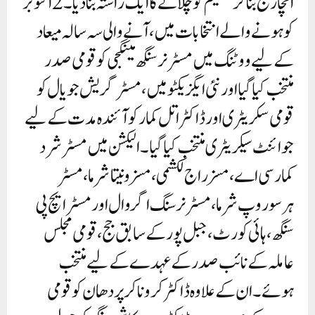
انچارج بنا کر تنظیم کو چلانے کا ایک راستہ بنا دیا۔ 2 اکتوبر
کو ہونے والے انتخابات میں، آنے والی سہ سالہ میعاد
کے لیے ووٹنگ میں مسٹر نرسنگھ مینگجی کو قومی صدر
منتخب کیا گیا اور نئی ایگزیکٹو میں، مسٹر گریش جویال کو
قومی سکریٹری اور ڈاکٹر اتل کمار کو آئندہ مدت کے لیے
جوائنٹ سیکریٹری منتخب کیا گیا۔ الیکشن میں مسٹر شرد
کمار سی اے، مسز راج لکشمی، مسز ونیتا شرما، مسٹر
ہرسوروپ شرما، مسٹر نرسنگ اگروال اور مسٹر ایچ پی
سنگھ، ہائی کورٹ، جبل پور کے سابق جج، قومی مجلس
عاملہ کے نائب صدر کے عہدے کے لیے منتخب
ہوئے۔ ان کے علاوہ ڈاکٹر کروناکر پردھان کو قومی