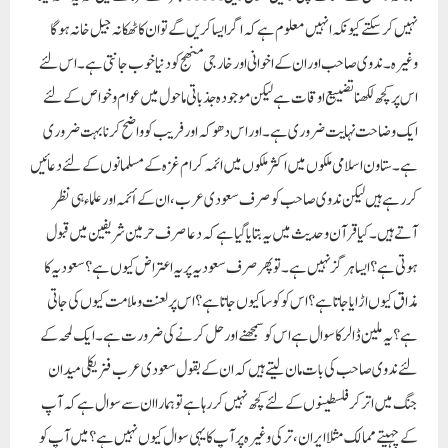
نہیں کرسکتے کیونکہ انہیں معلوم ہے کہ اگر ایسا کریں گے تو ان کا ٹھکانہ جیل خانہ ہوگا
وغیرہ۔ندوی صاحب اور ان کے اخوانی اور خارجی منھج کو دنیا خوب جانتی ہے۔ اس لئے
اس پر کچھ لکھنا تضییع اوقات ہے لیکن موجودہ جذباتی ماحول میں عوام وخواص کے لئے
ایک وضاحت نہایت ضروری ہے۔ اور اس دھوکہ اور فریب کو واضح کرنا بہت ضروری
ہے۔ستاون اسلامی ملکوں میں اکثر ملکوں میں ائمہ کرام غزہ کے مسلمانوں کے لئے دعائیں
کر رہے ہیں لیکن ندوی صاحب کو صرف سعودی عرب، ان کے أئمہ اور علماء ہی نظر
آتے ہیں۔ کیا قرآن وحدیث میں یہ بتایا گیا ہے کہ دعا صرف حرمین شریفین میں قبول
ہوتی ہے ؟ ایسا ہرگز نہیں ہے۔ تو پھر صرف سعودیہ پر یہ اعتراض کیوں ہے؟ سعودیہ کا
مذاق کیوں اڑایا جاتا ہے؟ اس کو کوسا کیوں جاتا ہے؟ اس پر لعنت وملامت کیوں کی جاتی
ہے؟ یہ ملین ڈالر کا سوال ہے اس کو سمجھنے اور حل کرنے کی ضرورت ہے۔ ایک لمحہ کے
لئے ندوی صاحب کی بات مان لیتے ہیں کہ ان کے بقول سعودی عرب فزیکلی میدان
جنگ میں اتر کر فلسطینوں کے لئے کچھ نہیں کر رہا ہے تو ہمارا ان سے سوال ہے کہ آپ
کے چہیتے ممالک مثلا ایران، ترکی وغیرہ پر آپ کا یہی سوال کیوں نہیں ہے؟ میں آپ کو