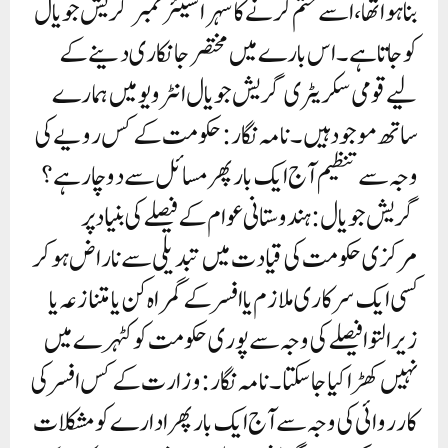
بناہوا تھا، اسے ختم کرنے کا سہرا سینئرممبر گریش جویال
کو جاتا ہے۔ اس بارے میں مختصر جانکاری دینے کے
لیے قومی سکریٹری گریش جویال انٹرویو میں ہمارے
ساتھ موجود ہیں۔نامہ نگار: حکومت کے کس رویے کی
وجہ سے تنظیم آج ایک بار پھر مسائل سے دوچار ہے؟
گریش جویال: ہندوستانی عوام کے فیصلے کی بنیاد پر
مرکزی حکومت کی قیادت میں تبدیلی سے ناراض ہوکر
کسی ایک سرکاری ملازم یا افسر کے گمراہ کن یا متنازعہ یا
زیر التوا فیصلے کی وجہ سے پوری حکومت کو کٹہرے میں
نہیں کھڑا کیا جاسکتا۔نامہ نگار : وزارت کے کس افسر کی
کارروائی کی وجہ سے آج ایک بار پھر ادارے کو مشکلات