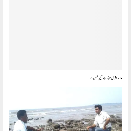
علامہ اقبال : ایک ہمہ گیر شخصیت