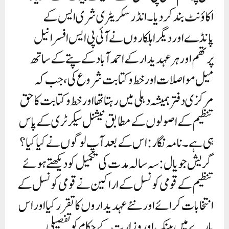
اکاؤنٹ بند کر دیا۔ انڈر سکریٹری شری ایس کے
پانڈے اور دیگر اہلکاروں نے آئی پی ایس افسر انیل
پرتھم اور ہر عہدیدار کے احمد آباد کے پتے کے ساتھ
میل مواصلات اور خط و کتابت شروع کی، جب کہ
مرکزی دفتر ہمیشہ دہلی میں رہتا تھا اور خط و کتابت کا حق
تنظیم کے اصولوں کے مطابق نیشنل سیکرٹری کے پاس
ہی ہے۔نامہ نگار: اس کے بعد آپ لوگوں نے کیا کیا؟
گریش جویال: سہ سالہ مدت کی تکمیل کو دیکھتے ہوئے
تنظیم کے قومی کونسل کے اراکین نے قومی کونسل کے
انتخابات کرائے اور نئے عہدیداروں کا تقرر کیا اور اس
بارے میں بینک اور وزارت کے حکام کو تفصیلی