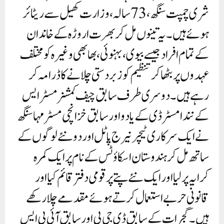
شری چمپت سنگھ، 73 سالہ، وزارت کھیل سے ریٹائر
ہوئے ہیں۔ یہ تینوں مل کر بھرت اروڑہ کے خاندان
کے تمام افراد جیسے بیوی، بہنوئی، بھابھی وغیرہ کو مختلف
عہدوں پر بٹھا کر تنظیم کو زبردستی چلانے کا ڈرامہ کر
رہے ہیں۔دوسری طرف سابق چیف کمشنر مسٹر ایس
کے نندا مسٹر ڈی کے یادو اور سابق خزانچی مسٹر مہاسنگھ
نے ایک سرکاری ٹیچر نیرج پاٹل اور دو نئے لوگوں کے
ساتھ مل کر ہندوستان اسکاؤٹس کے نام پر ایک کمرہ
کرایہ پر لیا اور ایک نئے پتے پر قومی دفتر قائم کیا اور
قانونی حربے استعمال کرتے ہوئے مقدمے چلا رکھے
ہیں۔ گجرات کے سابق ڈی جی پی اور سابق آئی پی ایس