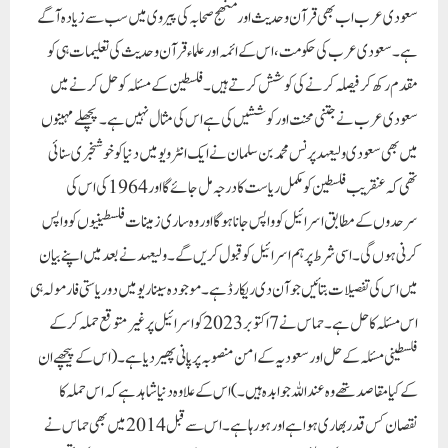
سعودی عرب اب بھی قرآن وحدیث اور منھج صحابہ کی پیروی میں سب سے زیادہ آگے
ہے۔ سعودی عرب کی حکومت، اس کے ائمہ اور علماء قرآن وحدیث کی تعلیمات ہی کو
مقدم رکھ کر فیصلہ کرنے کی کوشش کرتے ہیں۔ فلسطین کے مسئلہ کو حل کرنے میں
سعودی عرب نے جتنی محنت اور کوششیں کی ہے اس کی مثال نہیں ہے۔ پچھلے مہینوں
میں بھی سعودی ولیعہد پرنس محمد بن سلمان نے ایک انٹرویو میں دنیا کو خوشخبری سنائی
تھی کہ عنقریب فلسطین کو مکمل ریاست کا درجہ مل جائے گا اور 1964 کی اس کی
سرحدوں کے مطابق اسرائیل کو واپس جانا ہوگا اور وہ ساری زمینات فلسطینیوں کو واپس
کرنی ہوں گی۔ اسی شرط پر ہم اسرائیل کو قبول کریں گے۔ ولیعہد نے بعد میں اپنے بیان
میں اس کی تفصیلات بتائیں جو آن دی ریکارڈ ہے۔ موجودہ سیناریو میں دو ریاستی فارمولہ ہی
اس مسئلہ کا حل ہے۔ حماس نے 7 اکتوبر 2023 کو اسرائیل پر غیر متوقع حملہ کرکے
فلسطینی مسئلہ کے حل اور سعودیہ کے امن منصوبہ پر پانی پھیر دیا ہے۔ (اس کے پیچھے ان
کے کیا مقاصد تھے وہ عنداللہ جوابدہ ہیں۔) اس کے علاوہ دنیا شاہد ہے کہ اس حملہ کا
نقصان کس قدر بھاری ہوا ہے اور ہورہا ہے۔ اس سے قبل 2014 میں بھی حماس نے