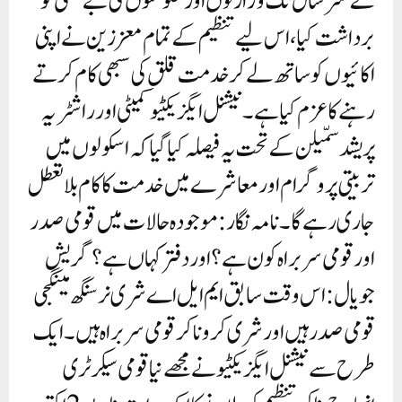
کے ستر سال تک وزارتوں اور حکومتوں کی بے حسی کو
برداشت کیا، اس لیے تنظیم کے تمام معززین نے اپنی
اکائیوں کو ساتھ لے کر خدمت قلق کی سبھی کام کرتے
رہنے کا عزم کیا ہے۔ نیشنل ایگزیکٹیو کمیٹی اور راشٹریہ
پریشد سمّیلن کے تحت یہ فیصلہ کیا گیا کہ اسکولوں میں
تربیتی پروگرام اور معاشرے میں خدمت کا کام بلا تعطل
جاری رہے گا۔نامہ نگار: موجودہ حالات میں قومی صدر
اور قومی سربراہ کون ہے؟ اور دفتر کہاں ہے؟گریش
جویال: اس وقت سابق ایم ایل اے شری نرسنگھ مینگجی
قومی صدر ہیں اور شری کروناکر قومی سربراہ ہیں۔ ایک
طرح سے نیشنل ایگزیکٹیو نے مجھے نیا قومی سیکرٹری