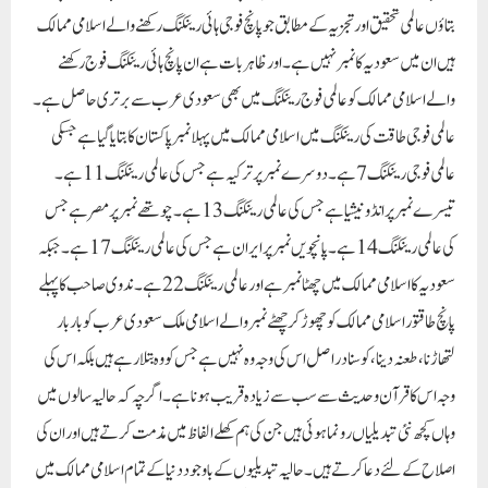
بتاؤں عالمی تحقیق اور تجزیہ کے مطابق جو پانچ فوجی ہائی رینکنگ رکھنے والے اسلامی ممالک
ہیں ان میں سعودیہ کا نمبر نہیں ہے۔ اور ظاہر بات ہے ان پانچ ہائی رینکنگ فوج رکھنے
والے اسلامی ممالک کو عالمی فوج رینکنگ میں بھی سعودی عرب سے برتری حاصل ہے۔
عالمی فوجی طاقت کی رینکنگ میں اسلامی ممالک میں پہلا نمبر پاکستان کا بتایا گیا ہے جسکی
عالمی فوجی رینکنگ 7 ہے۔ دوسرے نمبر پر ترکیہ ہے جس کی عالمی رینکنگ 11 ہے۔
تیسرے نمبر پر انڈونیشیا ہے جس کی عالمی رینکنگ 13 ہے۔ چوتھے نمبر پر مصر ہے جس
کی عالمی رینکنگ 14 ہے۔ پانچویں نمبر پر ایران ہے جس کی عالمی رینکنگ 17 ہے۔جبکہ
سعودیہ کا اسلامی ممالک میں چھٹا نمبر ہے اور عالمی رینکنگ 22 ہے۔ ندوی صاحب کا پہلے
پانچ طاقتور اسلامی ممالک کو چھوڑ کر چھٹے نمبر والے اسلامی ملک سعودی عرب کو بار بار
لتھاڑنا، طعنہ دینا، کوسنا دراصل اس کی وجہ وہ نہیں ہے جس کو وہ بتلا رہے ہیں بلکہ اس کی
وجہ اس کا قرآن وحدیث سے سب سے زیادہ قریب ہونا ہے۔ اگرچہ کہ حالیہ سالوں میں
وہاں کچھ نئی تبدیلیاں رونما ہوئی ہیں جن کی ہم کھلے الفاظ میں مذمت کرتے ہیں اور ان کی
اصلاح کے لئے دعا کرتے ہیں۔ حالیہ تبدیلیوں کے باوجود دنیا کے تمام اسلامی ممالک میں