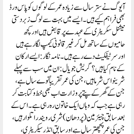
آیوگ نے ​​ستر سال سے زیادہ عمر کے لوگوں کو پاس ورڈ
بھی فراہم کیے ہیں۔ ایسے میں بہت سے لوگ زبردستی
نیشنل سکریٹری کے عہدے پر قابض ہیں اور کچھ
حامیوں کے ساتھ مل کر غیر قانونی کیمپ لگا رہے ہیں
اور سرٹیفکیٹ دے رہے ہیں۔نامہ نگار: ایسے ارکان
کے نام کیا ہیں؟گریش جویال: ان میں سب سے پہلے
شرینواس شرما ہیں، جن کی عمر تقریباً نوے سال ہے،
جن کے گھر کے پتے پر وزارت اب بھی خط و کتابت کر
رہی ہے جب کہ وہاں ایک خاتون رہ رہی ہے۔ اس کے
بعد سابق چیئرمین (پردھان) شری رویندرا تلوار ہیں،
جن کی عمر پچھتر سال ہے اور سابق انڈر سیکریٹری،