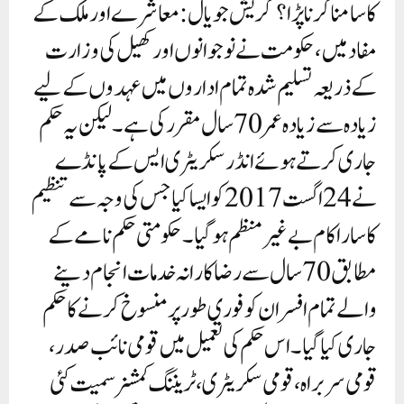
کا سامنا کرنا پڑا؟گریش جویال: معاشرے اور ملک کے
مفاد میں، حکومت نے نوجوانوں اور کھیل کی وزارت
کے ذریعہ تسلیم شدہ تمام اداروں میں عہدوں کے لیے
زیادہ سے زیادہ عمر 70 سال مقرر کی ہے۔ لیکن یہ حکم
جاری کرتے ہوئے انڈر سکریٹری ایس کے پانڈے
نے 24 اگست 2017 کو ایسا کیا جس کی وجہ سے تنظیم
کا سارا کام بے غیر منظم ہو گیا۔ حکومتی حکم نامے کے
مطابق 70 سال سے رضاکارانہ خدمات انجام دینے
والے تمام افسران کو فوری طور پر منسوخ کرنے کا حکم
جاری کیا گیا۔ اس حکم کی تعمیل میں قومی نائب صدر،
قومی سربراہ، قومی سکریٹری، ٹریننگ کمشنر سمیت کئی