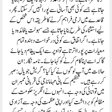
جاتا ہے جسے کوئی بھی آسانی سے پورا نہیں کر سکتا۔ پھر،
قاعدے میں نرمی فراہم کرنے کا طریقہ اس شخص کے
لیے استثناء کی طرح بنایا جاتا ہے جسے سہولت یا فائدہ دیا
جانا ہے۔ اگر اتفاق سے کوئی درخواست دہندہ تمام
معیارات پر پورا اترتا ہے تو اوپر سے ایک پیغام دیا جائے
گا کہ اسے اپنا کام کرنے کو کہا جائے۔نامہ نگار: ان
حالات میں آپ لوگوں نے کیا کیا؟ گریش جویال: صبر
کر رہے ہیں۔ تنظیم کے بانی مہامانا جی کی قربانی ممبران
میں توانائی کی وجہ ہے۔ انہوں نے انگریز حکومت کے
مظالم کو برداشت کیا اور اپنی عظمت کی وجہ سے آزادی