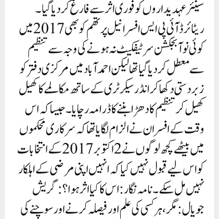
سینئر عہدیداروں کو فوری اثر سے فارغ کردیا گیا۔
ریٹائرڈ آئی پی ایس افسر انیل پرتھم کو بھی 2017 میں
کوئی نوآ بجکشن سرٹیفکیٹ نہ ہونے کی وجہ سے تنظیم
سے معطل کر دیا گیا تھا لیکن احمد آباد میں مرکزی دفتر کو
زبردستی دکھا کر انڈر سیکرٹری کے ساتھ مکالمے کا کھیل
کھیل کر تنظیم کا دھڑا بننے کا ڈرامہ رچایا۔ جیسا کہ اس
وقت کے افسران نے الزام لگایا تھا کہ سرکاری محکموں
میں بیٹھے کچھ لوگوں نے 2 اکتوبر 2017 کے انتخابات
کو اس لیے قبول نہیں کیا کہ انہیں اپنی مرضی کے اہلکار
نہیں مل سکے۔نامہ نگار: اس کا کیا اثر ہوا؟: گریش
جویال: مگر، ہر کسی کی علم اور فیصلہ کرنے اور سوچنے کی