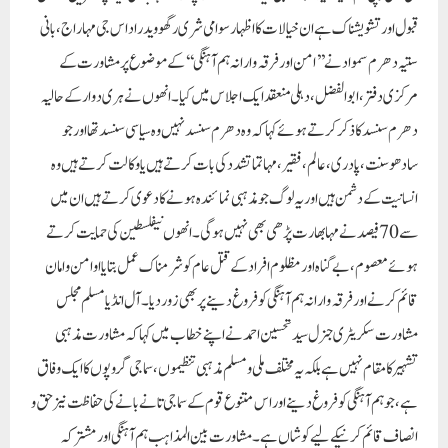
ہوئے معصوم،بے گناہ اور مظلوم افراد کے قتل عام کوشرمناک عمل بتایا اوامن و امان
قائم کرنے اور فرقہ وارانہ ہم آہنگی کو فروغ دینے پر بھی زوردیا۔آل انڈیا مسلم مجلس
مشاورت سکریٹری جنرل سید تحسین احمد نے اپنے خطاب میں کہا کہ مشاورت مذہبی
تشہیرکا مقام نہیں ہے بلکہ یہ مختلف ملی و مسلم مذہبی تنظیموں، سماجی گروپوں کا ایک وفاق
ہے، جو ہم آہنگی کو فروغ دینے اور اس متنوع قوم کے سماجی تانے بانے کی حفاظت نیز حق و
انصاف قائم کرنیکے لیے کوشاں ہے۔مشاورت بین المذاہب ہم آہنگی اور مشترکہ
تہذیبی ڈائیلاگ کوبھی فروغ دیتی ہے۔فیصل خان،کنوینرخدائی خدمتگار نے کہا کہ اس
وقت انسانیت اور محبت کی بات کرنا مشکل ہو گیا ہے اسلئے فرقہ وارانہ ہم آہنگی اور بھائی
چارگی کے لئے مشترکہ کوششوں کی ضرورت ہے۔پوربل پرتاپ شاہی،کسان لیڈر نے
کہا کہ جیواور جینے د و کا اصول نافذہو، اس کے لئے ہمیں متحد ہونے کی اشد ضرورت ہے۔
اجلاس کا اہتمام دہلی خدائی خدمت گار،آل انڈیا مسلم مجلس مشاورت ،سوسائٹی فار کمیونل
ہارمونی، اور دہلی بھار ت جوڑو ابھیان کی جانب سے کیا گیا تھا۔پروگرام میں رضوان
خان،قومی اآرگنائزرخدائی خدمتگار،ڈاکٹر جتیندر کمار،نوین تیواری،ریاستی کونسل ممبر