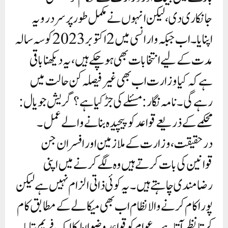
جانکاری دی، لیکن انہوں نے مکمل طور پر سرد رویہ
اپنایا۔اب جبکہ وارانسی میں 2 اکتوبر 2023 کو سہ سالہ
مدت کے لیے انتخابات بھی ہو چکے ہیں، یہ دیکھنا باقی
ہے کہ کیا وزارت اب بھی غیر فیصلہ کن حالت میں
رہے گی۔نامہ نگار: مسئلے کی جڑ کیا ہے؟گریش جویال:
محکمے کے ذریعے قواعد کو پیچیدہ بنانے والے عمل۔
درحقیقت، وزارت کے ملازمین اور افسران جن
قوانین کی بات کرتے ہیں وہ لگے کرنے میں اپنی
رضامندی چاہتے ہیں ۔ یہ کوئی ذاتی الزام نہیں ہے لیکن
پورا کام کرنے والا نظام اب بھی میکالے کے مطابق کام
کرتا نظر آتا ہے۔ عوام کو قواعد و ضوابط کا ایک فریم بتایا