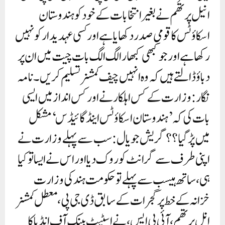
انیل پرتھم نے بغیر انتخابات کے خود کو ہندوستان
اسکاؤٹس کا قومی صدر دکھایا ہے اور کسی عہدیدار کو نہیں
رکھا ہے اور جو کبھی کبھار الگ الگ بات چیت میں ان پر
دباؤ ڈالتے ہیں کہ وہ انہیں چیف کمشنر تسلیم کریں۔نامہ
نگار: وزارت کے کس اہلکار نے اور کس انداز میں ایسی
بات کی کہ ’ہندوستان اسکاؤٹس اینڈ گائیڈس‘ مشکل
میں پڑ گیا؟؟گریش جویال: سب سے پہلے وزارت نے
اپنی طرف سے گرانٹ کو روک دیا اور اس نے ایسا تو کیا
ہی، ساتھ ہیسب سے پہلے تو حکومت ہند کی وزارت
خزانہ کے خط پر گجرات کے سابق ڈی جی پی، معطل کمشنر
انل پرتھم، آئی پی ایس، نے اسٹیٹ بینک آف انڈیا کا