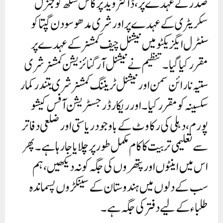
صدر کے عہدے پر، ڈاکٹر وید پرکاش سنگھ کو جنرل
سکریٹری کے عہدے پر اور شری مدھوسودن گپتا کو
سنٹرل ایگزیکٹو میں نیشنل چیف کمشنر کے عہدے پر
مقرر کیا گیا۔ تنظیم نے نیشنل آرگنائزیشن کمشنر شری
ستیہ نارائن سمن اور نیشنل ٹریننگ کمشنر شری یتندر کمار
سکسینہ کو مقرر کیا۔ اور ریکارڈ رجسٹریشن آفس کیشو
پورم، دہلی کی رکاوٹ کے باوجود ریاستی اور ضلعی دفاتر
سے تعلیمی تربیت کا کام مکمل طور پر چلایا جا رہا ہے۔ پھر
اس میں اینٹوں اور پتھروں کی جگہ کو نہ دیکھیں، ہم
سب کے دلوں میں ہندوستان کے سینکڑوں پسماندہ
طلباء کے لیے دفتر کی جگہ ہے۔