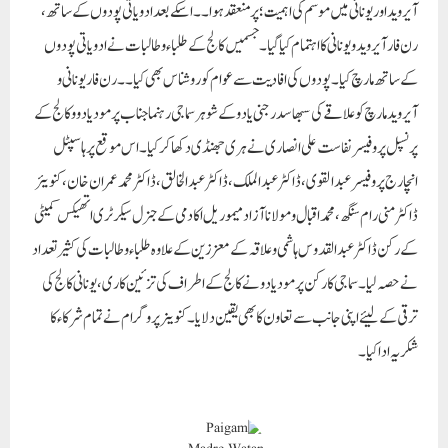
آیرویداور یونانی میں موسم کی اہمیت ؛ پر منعقد ہوا ۔۔ اسکے بعد ادویاتی پودوں کے ساتھ ،
رن فار آیروید و یونانی کا اہتمام کیا گیا۔ جسمیں کالج کے طلباء وطالبات نے ادویاتی پودوں
کے ساتھ مارچ کیا۔ پودوں کی افادیت سے عوام کو روشناس بھی کیا ۔۔ رن فار یونانی و
آیروید مارچ کو علاقے کی سبھاسد رجنی یادو کے شوہر سماجی رہنما جناب پرمود یادو و کالج کے
پرنسپل پروفیسر نفاست علی انصاری نے ہری جھنڈی دکھا کر کیا ۔ اس موقع پر ہاسپٹل
انچارج پروفیسر عبد القوی ، ڈاکٹر عبد الملک ، ڈاکٹر عبد الخالق ، ڈاکٹر محمد عمران خان ، کنویئر
ڈاکٹر منی رام سنگھ ، محمد اقبال و مولانا آزاد میموریل اکادمی کے جنرل سیکرٹری اتھیکس کمیٹی
کے رکن ڈاکٹر عبد القدوس ہاشمی و علاقہ کے معززین کے علاوہ طلباء وطالبات کی کثیر تعداد
نے حصہ لیا ۔ سماجی کارکن پرمود یادو نے کالج کے اطراف کی تزئین کاری ، یونانی کالج کی
ترقی کے لیئے اپنی جانب سے تعاون کا بھی یقین دلایا ۔کنوینر پروگرام نے تمام شرکاء کا
شکریہ ادا کیا ۔