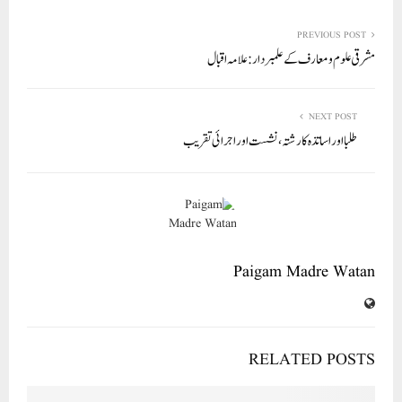
re
ail
ed
tte
bo
ts
In
r
ok
A
PREVIOUS POST
مشرقی علوم ومعارف کے علمبردار: علامہ اقبال
pp
NEXT POST
طلبا اور اساتذہ کا رشتہ، نشست اور اجرائی تقریب
Paigam Madre Watan
RELATED POSTS