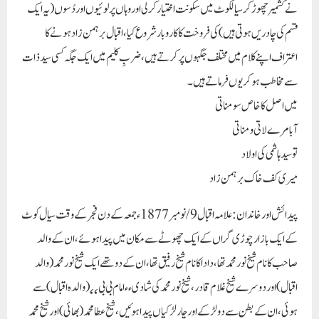
نے کشمیر چھوڑ کر سیالکوٹ میں سکونت اختیار کر لی اور وہاں پر لوئیوں اور دُسوں ( یہ ایک
قسم کی چادریں ہوتی ہیں ) کی فروخت کا کاروبار شروع کیا ، اقبال برہمن زاد ہونے کا
اعتراف اپنے کلام میں مختلف جگہوں پر کرتے ہیں ، ضربِ کلیم میں ایک جگہ کسی سید ذات
سے مخاطب ہو کر یوں فرماتے ہیں ۔
میں اصل کا خاص سومناتی
آبا مرے لاتی و مناتی
تو سید ہاشمی کی اولاد
میری کف خاک برہمن زاد
پیدائش اور خاندان :
علامہ اقبال 9/ نومبر 1877ء جمعہ کے دن فجر کے وقت سیال کوٹ
کے ایک بازار چوڑی گراں کے ایک چھوٹے سے مکان میں پیدا ہوئے ، ان کے والد
صاحب کا نام شیخ نور محمد تھا ، دادا کا نام شیخ رفیق تھا ، ان کے دو تھے ایک شیخ نور محمد ( والد
اقبال ) اور دوسرے شیخ غلام قادر ، شیخ نور محمد کی شادی ٫٫ امام بی بی ٬٬ ( والدہ اقبال ) سے
ہوئی ، ان کے بطن سے دو لڑکے اور چار لڑکیاں پیدا ہوئیں ، شیخ عطا محمد ( بھائی ) اور شیخ محمد