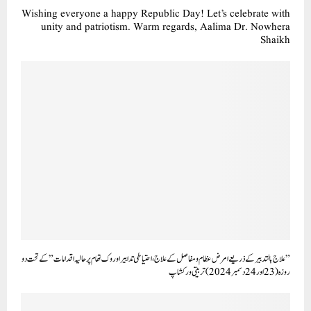
Wishing everyone a happy Republic Day! Let’s celebrate with
unity and patriotism. Warm regards, Aalima Dr. Nowhera
Shaikh
” علاج بالتدبیرکے ذریعے امرض عظام و مفاصل کے علاج ، احتیاطی تدابیر اور وک تھام پر حالیہ اقدامات” کے تحت دو
روزہ (23 اور24 دسمبر 2024) تر بیتی ورکشاپ