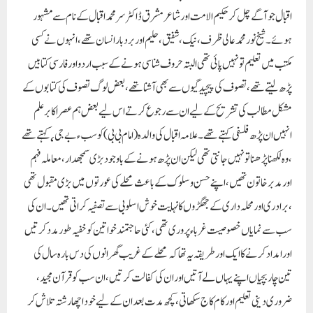
اقبال جو آگے چل کر حکیم الامت اور شاعر مشرق ڈاکٹر سر محمد اقبال کے نام سے مشہور
ہوئے ۔ شیخ نور محمد عالی ظرف ، نیک ، شفیق ، حلیم اور بردبار انسان تھے ، انہوں نے کسی
مکتب میں تعلیم تو نہیں پائی تھی البتہ حروف شناسی ہونے کے سبب اردو اور فارسی کتابیں
پڑھ لیتے تھے ، تصوف کی پیچیدگیوں سے بھی آشنا تھے ، بعض لوگ تصوف کی کتابوں کے
مشکل مطالب کی تشریح کے لیے ان سے رجوع کرتے اس لیے بعض ہم عصر اکابر علم
انہیں ان پڑھ فلسفی کہتے تھے ۔علامہ اقبال کی والدہ ( امام بی بی ) کو سب ٫ بے جی ٬ کہتے تھے
، وہ لکھنا پڑھنا تو نہیں جانتی تھی لیکن ان پڑھ ہونے کے باوجود بڑی سمجھدار ، معاملہ فہم
اور مدبر خاتون تھیں ، اپنے حسن و سلوک کے باعث محلے کی عورتوں میں بڑی مقبول تھی
، برادری اور محلہ داری کے جھگڑوں کا نہایت خوش اسلوبی سے تصفیہ کراتی تھیں ۔ ان کی
سب سے نمایاں خصوصیت غرباء پروری تھی ، کئی حاجتمند خواتین کو خفیہ طور مدد کرتیں
اور امداد کرنے کا ایک اور طریقہ یہ تھا کہ محلے کے غریب گھرانوں کی دس بارہ سال کی
تین چار بچیاں اپنے یہاں لے آتیں اور ان کی کفالت کرتیں ، ان سب کو قرآن مجید ،
ضروری دینی تعلیم اور کام کاج سکھاتی ، کچھ مدت بعد ان کے لیے خود اچھا رشتہ تلاش کر