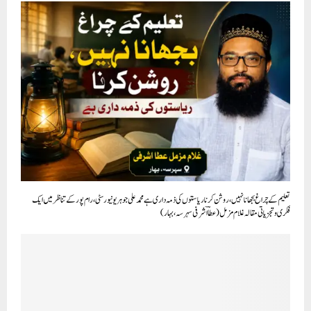
تعلیم کے چراغ بجھانا نہیں، روشن کرنا ریاستوں کی ذمہ داری ہے محمد علی جوہر یونیورسٹی، رام پور کے تناظر میں ایک
فکری و تجزیاتی مقالہ غلام مزمل (عطاؔ اشرفی سہرسہ، بہار)