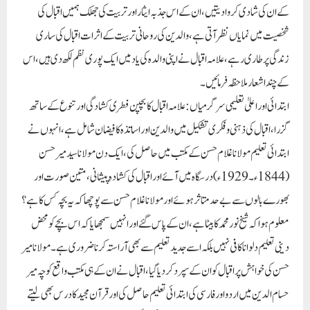
کے ان کی شادی کروا دیتیں ، ان کے اس جذبہ ایثار اور تربیت کی جھلک ہمیں اقبال کی
شخصیت میں نمایاں نظر آتی ہے ، والدین کی روحانی تربیت کے اثرات اقبال کی ساری
زندگی پر طاری رہے ، علامہ اقبال نے اپنی والدہ کی یاد میں ایک پوری نظم لکھ دی ہیں ، اس
کے چند اشعار ملاحظہ فرمائیں ۔
ابتدائی اور اعلیٰ تعلیمی سرگرمیاں :
علامہ اقبال کا بچپن فطری کشادگی اور تنوع کے ساتھ
گزرا ، اقبال کی ذہنی و فکری تشکیل میں والدین اور اساتذہ کا فیضان شامل ہے ، انہوں نے
ابتدائی تعلیم مولانا غلام حسن کے مکتب میں حاصل کی ، ایک دن مولانا سید میر حسن
( 1844ء ۔ 1929ء ) درسگاہ میں آئے اور اقبال کی کشادہ پیشانی ، متین صورت اور
بھورے بالوں سے بے حد متاثر ہوئے اور مولانا غلام حسن سے پوچھا کہ یہ بچہ کس کا ہے ؟
معلوم ہوا کہ شیخ نور محمد کا بیٹا ہے ، ان کے پاس گئے اور انہیں سمجھایا کہ اس بچے کو محض
دینی تعلیم دلوانا کافی نہیں بلکہ اسے جدید تعلیم سے بھی آراستہ کرنا ضروری ہے ۔ مولانا میر
حسن کی خواہش پر اقبال کو ان کے سپرد کر دیا گیا ، اقبال نے ان کے ہی مکتب واقع کوچہ میر
حسام الدین میں اردو اور فارسی کی ابتدائی تعلیم حاصل کی اور قرآن مجید کا درس بھی لیتے