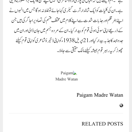
ہے‘‘۔ہم دیکھتے ہیں کہ اقبال کی پو ری اردو شاعری انہیں اپنے فن کا ایک بڑا مصور بنا دیتی
ہے۔ ان کی کلیات کو ایک شاندار آرٹ گیلری کہا جائے تو غلط نہ ہو گا جس میں انہوں نے
اپنے ہنر قلم اور جذبات شدت سے اپنے کلام میں مختلف قسم کی تصا ویر اجاگر کی ہیں جن
کے ذریعے اپنی سو ئی ہوئی قوم کو بیدار کیا۔ ان کے مردہ جسم میں جان ڈالی اور ان میں
جدو جہد کا جذبہ بیدار کیا اور21 اپریل1938ء کو اپنی ذخیرۂ شاعری کو اپنی قوم کیلئے
چھوڑ کر یہ رہبر قوم ہمیشہ کیلئے مالک حقیقی سے جا ملا۔
Paigam Madre Watan
RELATED POSTS