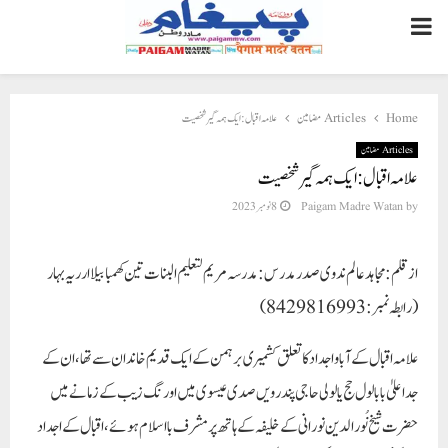
PRIMARY
MENU
Home
Articles مضامین
علامہ اقبال : ایک ہمہ گیر شخصیت
Articles مضامین
علامہ اقبال : ایک ہمہ گیر شخصیت
by
Paigam Madre Watan
8 نومبر 2023
از قلم : مجاہد عالم ندوی صدر مدرس : مدرسہ مریم لتعلیم البنات تین کھمبا بیلا ارریہ بہار
(رابطہ نمبر : 8429816993)
علامہ اقبال کے آبا و اجداد کا تعلق کشمیری برہمن کے ایک قدیم خاندان سے تھا ، ان کے
جد اعلیٰ بابا لول حج یا لولی حاجی پندرویں صدی عیسوی میں اورنگ زیب کے زمانے میں
حضرت شیخ نُور الدین نورانی کے خلیفہ کے ہاتھ پر مشرف با اسلام ہوئے ، اقبال کے اجداد