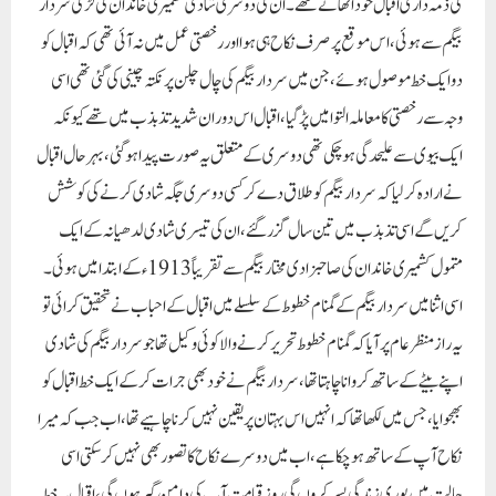
کی ذمہ داری اقبال خود اٹھاتے تھے ۔ان کی دوسری شادی کشمیری خاندان کی لڑکی سردار
بیگم سے ہوئی ، اس موقع پر صرف نکاح ہی ہوا اور رخصتی عمل میں نہ آئی تھی کہ اقبال کو
دو ایک خط موصول ہوئے ، جن میں سردار بیگم کی چال چلن پر نکتہ چینی کی گئی تھی اسی
وجہ سے رخصتی کا معاملہ التوا میں پڑ گیا ، اقبال اس دوران شدید تذبذب میں تھے کیونکہ
ایک بیوی سے علیحدگی ہو چکی تھی دوسری کے متعلق یہ صورت پیدا ہو گئی ، بہرحال اقبال
نے ارادہ کر لیا کہ سردار بیگم کو طلاق دے کر کسی دوسری جگہ شادی کرنے کی کوشش
کریں گے اسی تذبذب میں تین سال گزر گئے ، ان کی تیسری شادی لدھیانہ کے ایک
متمول کشمیری خاندان کی صاحبزادی مختار بیگم سے تقریباً 1913ءکے ابتدا میں ہوئی ۔
اسی اثنا میں سردار بیگم کے گمنام خطوط کے سلسلے میں اقبال کے احباب نے تحقیق کرائی تو
یہ راز منظر عام پر آیا کہ گمنام خطوط تحریر کرنے والا کوئی وکیل تھا جو سردار بیگم کی شادی
اپنے بیٹے کے ساتھ کروانا چاہتا تھا ، سردار بیگم نے خود بھی جرات کر کے ایک خط اقبال کو
بھجوایا ، جس میں لکھا تھا کہ انہیں اس بہتان پر یقین نہیں کرنا چاہیے تھا ، اب جب کہ میرا
نکاح آپ کے ساتھ ہو چکا ہے ، اب میں دوسرے نکاح کا تصور بھی نہیں کر سکتی اسی
حالت میں پوری زندگی بسر کروں گی روز قیامت آپ کی دامن گیر ہوں گی ، اقبال یہ خط