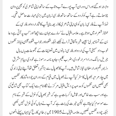
وابستہ ہوگئے اور اس دوران آپ پورے آ ب و تاب کے ساتھ اپنی شاعری کو بھی پروان
چڑھاتے رہے آپ کواُردوکے ساتھ ساتھ فارسی زبان میں بڑی مہارت حاصل تھی۔
لہٰذا آپ نے فارسی زبان کوہی اپنی شاعری کاذریعہ بنایا آپ کا شمار اردو اور فارسی کے
ممتازشعراء میں ہوتا ہے۔ علامہ اقبال نے ’سارے جہان سے اچھا‘ اور’ لب پہ آتی ہے دعا
بن کے تمنا میری‘ جیسے شہرہ آفاق ترانے لکھے جبکہ شکوہ اور جواب شکوہ جیسی مایاناز نظموں
خوب داد سمیٹی آپ کی اردو اور فارسی زبانوں میں تصنیفات کے مجموعات میںبالِ
جبریل، بانگ درا ،اسرار خودی ،ضرب کلیم ،جاوید نامہ ،رموز ہے خودی ،پیامِ مشرق
،زبورِ عجم اور ارمغان حجاز شامل ہیں۔ آپ کا بھوپال سے بڑا گہرا تعلق تھا آپنے اپنی زندگی
میں چار مرتبہ بھوپال کا سفر کیا آپ نے بھوپال میں قیام کے دوران چودہ شاہکار نظمیں
بھی لکھیں ان نظموں کو مدھیہ پردیش اقبال مرکز نے نگاہ نام سے ایک کتاب بھی شائع کی
ہے اور سب سے خاص اور قابل ذکر بات یہ ہے کہ شہر بھوپال کو غزل کے شہر کے نام
سے موسوم کیا جاتا ہے لیکن حیرت کی بات ہے کہ آپ نے وہاں کوئی غزل نہیں لکھی
جبکہ چودہ نظمیں لکھیں۔ علامہ اقبال نے 1905 میں برطانیہ کا رخ کیا جہاں پہلے انھوں