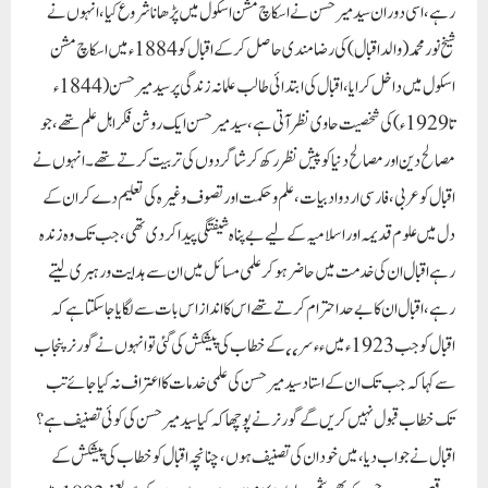
رہے ، اسی دوران سید میر حسن نے اسکاچ مشن اسکول میں پڑھانا شروع کیا ، انہوں نے
شیخ نور محمد (والد اقبال ) کی رضامندی حاصل کر کے اقبال کو 1884ء میں اسکاچ مشن
اسکول میں داخل کرایا ، اقبال کی ابتدائی طالب علمانہ زندگی پر سید میر حسن ( 1844ء
تا 1929ء ) کی شخصیت حاوی نظر آتی ہے ، سید میر حسن ایک روشن فکر اہل علم تھے ، جو
مصالح دین اور مصالح دنیا کو پیش نظر رکھ کر شاگردوں کی تربیت کرتے تھے ۔ انہوں نے
اقبال کو عربی ، فارسی اردو ادبیات ، علم و حکمت اور تصوف وغیرہ کی تعلیم دے کر ان کے
دل میں علوم قدیمہ اور اسلامیہ کے لیے بے پناہ شیفتگی پیدا کر دی تھی ، جب تک وہ زندہ
رہے اقبال ان کی خدمت میں حاضر ہو کر علمی مسائل میں ان سے ہدایت و رہبری لیتے
رہے ، اقبال ان کا بے حد احترام کرتے تھے اس کا انداز اس بات سے لگایا جا سکتا ہے کہ
اقبال کو جب 1923ء میں ٫٫ سر ٬٬ کے خطاب کی پیشکش کی گئی تو انہوں نے گورنر پنجاب
سے کہا کہ جب تک ان کے استاد سید میر حسن کی علمی خدمات کا اعتراف نہ کیا جائے تب
تک خطاب قبول نہیں کریں گے گورنر نے پوچھا کہ کیا سید میر حسن کی کوئی تصنیف ہے ؟
اقبال نے جواب دیا ، میں خود ان کی تصنیف ہوں ، چنانچہ اقبال کو خطاب کی پیشکش کے