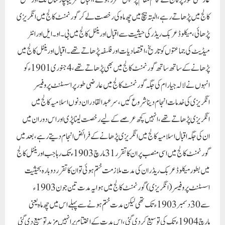
عارضی طور پر کالج کے قائم مقام پرنسپل مقرر ہوئے ، اقبال تقریباً چار سال تک اورینٹل
کالج میں پڑھاتے رہے ، البتہ بیچ میں چھ ماہ کی رخصت لے کر گورنمنٹ کالج میں انگریزی
پڑھائی ، میکلوڈ عربک ریڈر کی حیثیت سے اقبال اورینٹل کالج میں بی ۔ او ۔ ایل اور انٹر
میڈیٹ کی جماعتوں کو تاریخ ، اقتصادیات اور فلسفہ پڑھاتے تھے ۔ اقبال اورینٹل کالج میں
پڑھانے کے ساتھ ساتھ گورنمنٹ کالج میں بھی پڑھاتے تھے ، 4 جنوری 1901ء کو
انہوں نے لالہ جیا رام کی جگہ گورنمنٹ کالج میں عارضی طور پر اسسٹنٹ پروفیسر
انگریزی کی خدمات انجام دینا شروع کیں ، سر عبدالقادر ان دنوں اسلامیہ کالج میں
انگریزی پڑھاتے تھے ، انہیں کچھ عرصے کے لیے رخصت لینا پڑی اور اس دوران میں
ان کی جگہ اقبال اسلامیہ کالج میں انگریزی پڑھانے کے فرائض انجام دیتے رہے ، بعد میں
گورنمنٹ کالج میں اسی منصب پر ان کا تقرر 31 مارچ 1903ء تک رہا جب اورینٹل کالج
میں بطور میکلوڈ عربک ریڈر ان کی مدت ملازمت ختم ہوئی تو ان کا تقرر دوبارہ بحیثیت
اسسٹنٹ پروفیسر ( انگریزی ) گورنمنٹ کالج میں ہوا یہ مدت تین جون 1903ء
سے 30 دسمبر 1903ء تک تھی لیکن مدت ختم ہونے سے پہلے اس میں چھ ماہ یعنی
مارچ 1904ء تک کی توسیع کر دی گئی ، اس مدت کے اختتام پر انہیں مزید توسیع دی گئی