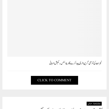
گجرات کی آدھی گرین انرجی پیدا کر ےگا ریلائنس۔ مکیش امبانی
CLICK TO COMMENT
Articles مضامین