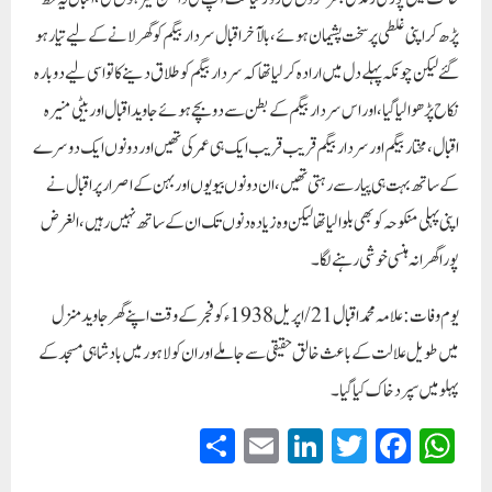
پڑھ کر اپنی غلطی پر سخت پشیمان ہوئے ، بالآخر اقبال سردار بیگم کو گھر لانے کے لیے تیار ہو
گئے لیکن چونکہ پہلے دل میں ارادہ کر لیا تھا کہ سردار بیگم کو طلاق دینے کا تو اسی لیے دوبارہ
نکاح پڑھوا لیا گیا ، اور اس سردار بیگم کے بطن سے دو بچے ہوئے جاوید اقبال اور بیٹی منیرہ
اقبال ، مختار بیگم اور سردار بیگم قریب قریب ایک ہی عمر کی تھیں اور دونوں ایک دوسرے
کے ساتھ بہت ہی پیار سے رہتی تھیں ، ان دونوں بیویوں اور بہن کے اصرار پر اقبال نے
اپنی پہلی منکوحہ کو بھی بلوا لیا تھا لیکن وہ زیادہ دنوں تک ان کے ساتھ نہیں رہیں ، الغرض
پورا گھرانہ ہنسی خوشی رہنے لگا ۔
یوم وفات :
علامہ محمد اقبال 21/اپریل 1938ء کو فجر کے وقت اپنے گھر جاوید منزل
میں طویل علالت کے باعث خالق حقیقی سے جا ملے اور ان کو لاہور میں بادشاہی مسجد کے
پہلو میں سپرد خاک کیا گیا۔
S
E
Li
T
Fa
W
ha
m
nk
wi
ce
ha