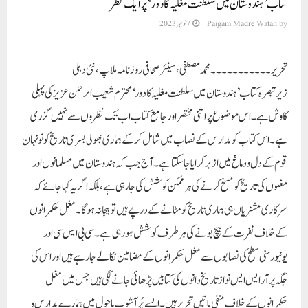
کتاب ’ہندوستان میں سلطنت مغلیہ کا دور‘ پر ایک نظر
by
Paigam Madre Watan
7 نومبر 2023
تحریر۔۔۔۔۔۔۔۔۔۔۔محمد مصطفی ، سینئر صحافی روزنامہ ملاپ،نئی دہلی
زیر تبصرہ کتاب ’ ہندوستان میں سلطنت مغلیہ کا دور ‘ محترم شعیب الرحمن عزیز کی پہلی
کاوش ہے۔ اس موضوع پر اتنی مختصر اور جامع کتاب اب تک نظروں سے نہیں گزری
ہے۔ اس کتاب کو مدارس کے نصاب میں شامل کر کے ہماری بھولی بسری تاریخ کو نونہان
قوم کے دل و دماغ میں ازبر کرایا جاسکتا ہے۔ آج جب کہ ہندوستان میں مسلمانوں اور
مغلوں کی تاریخ کو مسخ کرنے کی ہر ممکن کوشش کی جارہی ہے ،بلکہ اگر یہ کہا جائے کہ
سرکاری مشنریاں ہی ہماری تاریخ کو مٹانے کے درپے ہیں تو بیجا نہ ہوگا۔ مغل حکمرانوں
کے خلاف نفرت کے بیچ بونے کی ہر طرف کوشش ہو رہی ہے۔ سی بی ایس سی اور
یونیورسٹی سطح کی نصابوں سے مغل حکمرانوں کے مضامین نکالے جارہے ہیں اور اس کی
جگہ پر آر ایس ایس نواز تاریخ دانوں کی کتابیں پڑھائی جانے لگی ہیں جس میں مغل
حکمرانوں کے خلاف منفی باتیں تحریر ہیں۔ ایسے پُر آشوب ماحول میں ہمارے مدارس و