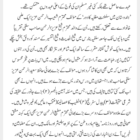
عہدے حاصل تھے بلکہ کئی غیر مسلم ان کی فوج کے اعلیٰ عہدوں پر متمکن تھے۔
’ہندوستان میں سلطنت مغلیہ کا دور ‘ کے مؤلف محترم شعیب الرحمن عزیزایک علمی
خانوادے سے تعلق رکھتے ہیں۔ اْن کے والد محترم شیخ عزیز الرحمن صاحب سلفی تقریباً
تین دہائیوں تک جامعہ سلفیہ بنارس میں شیخ الحدیث و شیخ التفسیر کے مسند کو رونق بخش چکے
ہیں۔وہ ایک خوش گفتار مقرر کے ساتھ ایک شاعر اور نثر نگار بھی ہیں۔ اْن کی درجنوں
کتابیں زیور طباعت سے آراستہ ہوکر مقبول عام ہوچکی ہیں۔ میں اس بات پر فخر محسوس
کرتا ہوں کہ میں بھی ان کا شاگرد ہوں۔مؤلف کے بڑے بھائی حافظ سعید الرحمن عزیز
سلفی صاحب جو راجستھان میں درس و تدریس سے جڑے ہوئے ہیں۔ انہوں نے بھی
اب تک کئی کتابیں تالیف کی ہیں،جس میں مسئلہ آمین بالجہر (۲) بڑے جانور کے عقیقہ کی
شرعی حقیقت (۳) پیدل سفرحج (۴) خطیب کا عصا لینا ( منتخب دعائیں ) وغیرہ شامل ہیں۔
ان کے علا وہ مؤلف کے دوسرے بڑے بھائی محترم مطیع الرحمن عزیز بھی ایک کہنہ مشق
صحافی ہیں اور روزنامہ ’ پیغام مادر وطن ‘ کے پرنٹرو پبلیشر اور مالک ہیں۔ ان کے مضامین و
خبریں آئے دن اخبارات کی زینت بنتی رہتی ہیں۔ انہوں نے بھی ایک بہت ہی وقیع اور