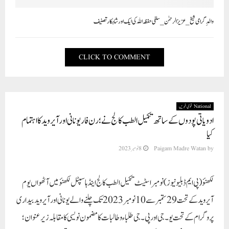
والدِ گرامی شیخ_عزیزالرحمٰن_سلفی حفظہ اللہ کی ایک اور شاہکار تصنیف
CLICK TO COMMENT
National قومی خبریں
ادویاتی پودوں کے ساتھ تکمیل الطب کالج نے ؛ رن فار یونانی اور آیروید کا اہتمام
کیا
by
Paigam Madre Watan
8 نومبر 2023
لکھنؤ (پی ایم ڈبلیو نیوز)
نومبر اسٹیٹ تکمیل الطب کالج اینڈ ہاسپٹل لکھنؤ میں آٹھواں یوم
آیروید کے تحت 29ستمبر سے 10نومبر 2023 تک چلنے والے یونانی اور آیروید بیداری
پروگرام کے تحت یو ۔جی اور پی۔ جی طلباء وطالبات کا مضمون ‌نویسی کا مقابلہ زیر عنوان ؛