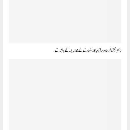
ڈاکٹر شفیق الرحمان برق بیباکانہ اظہار کے لئے ہمیشہ یاد رکھے جائیں گے