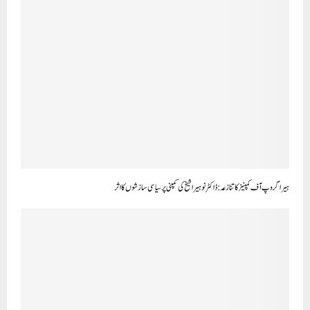
ہیرا گروپ آف کمپنیز کا تنازعہ: ڈاکٹر نوہیرا شیخ کی کمپنی پر سیاسی سازشوں کا اثر