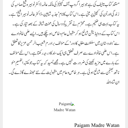
مستند کتاب تالیف کی ہے جو ہیرا گروپ آف کمپنیز کی مالکہ عالمہ ڈاکٹر نوہیرہ شیخ صاحبہ کی
زندگی اور اْن کی کمپنی پر مبنی ہے۔ اس کتاب کا نام ’جذبہ شاہین ، ڈاکٹر عالمہ نوہیرا شیخ‘ ہے۔
یہ کتاب بہت ہی ضخیم ہے۔محترم نے تقریباً دو سال کی محنت شاقہ کے بعد تیار کی ہے۔
اس کتاب کے دو ایڈیشن شائع ہوکر مقبول عام و خاص ہوچکے ہیں۔ ایسے علمی خانوادے
سے ’ہندوستان میں سلطنت مغلیہ کا دور ‘ کے مؤلف برادرم شعیب الرحمن عزیز کا تعلق
ہے ۔اس علمی خانوادے سے صرف تعلق ہی ایک سند کا درجہ رکھتا ہے۔ اس لئے مؤلف
کے بارے میں مزید لکھنے کی ضرورت نہیں ہے۔ مجھے اْمیدکہ یہ کتاب جو مکتبہ الفہیم مئو
ناتھ بھنجن سے شائع ہوئی ہے۔ ہر خاص و عام میں مقبولیت کے نئے جھنڈے گاڑے گی۔
ان شاء اللہ
Paigam Madre Watan