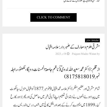
نماز عشق ادا ہوتی ہے تلواروں کے سائے میں
CLICK TO COMMENT
Articles مضامین
مشرقی علوم ومعارف کے علمبردار: علامہ اقبال
by
Paigam Madre Watan
8 نومبر 2023
از قلم : ڈاکٹرمحمدسعیداللہ ندویؔ(ناظم جامعۃ الحسنات دوبگا ،لکھنؤ، رابطہ
نمبر8175818019)
شاعر مشرق اور عظیم مفکر ڈاکٹر علامہ محمد اقبال 9نومبر 1877 کو اقبال منزل سیالکوٹ
میں پیدا ہوئے انھوں نے ابتدائی تعلیم اپنے آبائی شہر میں حاصل کی اور پھر لاہور کا رخ
کیا۔ 1899 میں ایم اے کرنے کے بعد اورینٹل کالج میں شعبہ درس و تدریس سے