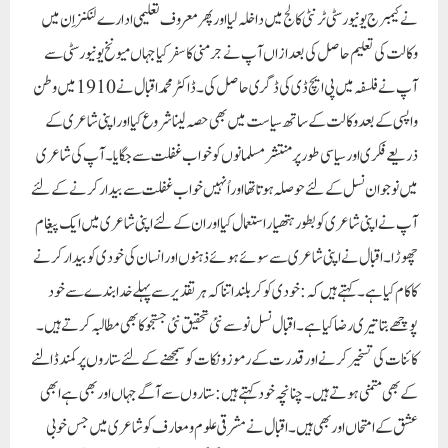
نے کیمبرج یونیورسٹی ٹرنٹی کالج میں داخلہ لیا اور پھر معروف تعلیمی ادارے لنکنزاِن میں
وکالت کی تعلیم حاصل کی بعد ازاں آپ نے جرمنی کا سفر کیا جہاں میونخ یونیورسٹی سے
آپ نے فلسفہ میں پی ایچ ڈی کی ڈگری حاصل کی۔ڈاکٹر محمد اقبال نے 1910 میں وطن
واپسی کے بعد وکالت کے ساتھ سیاست میں بھی حصہ لینا شروع کیا اور اپنی شاعری کے
ذریعے فکری اور سیاسی طور پر منتشر مسلمانوں کو خواب غفلت سے جگایا۔ آپ کی شاعری
میں نوجوان نسل کے لئے حوصلہ ہوتا تھا اور اُنہیں خواب غفلت سے بیدار کرنے کے لئے
آپ نے اپنی شاعری کو بطور ہتھیار استعمال کیا اور ان کے لئے اپنی شاعری میں ایک پیغام
چھوڑ ا۔اقبال نے اپنی شاعری سے سوئے ہوئے ذہنوں اور انسان کی خودی کو بیدارکرنے
کا کام کیا ہے۔کہتے ہیں کہ: خودی کو کر بلند اتنا کہ ہر تقدیر سے پہلے خدا بندے سے خود
پوچھے بتا تیری رضا کیا ہے۔اقبال نسل نو سے نئی تحقیق نئی جستجو کا بھی مطالبہ کرتے ہیں۔
کائنات کی تسخیر کرنے اور قدرت کے رموز ونکات کو سمجھنے کے لئے ستاروں پر کمند ڈالنے
کے بھی متمنی ہوتے ہیں۔چنانچہ خود کہتے ہیں:ستاروں سے آگے جہاں اور بھی ہے ابھی
عشق کے امتحاں اور بھی ہیں۔اقبال نے مشرقی علوم ومعارف کو شاعری میں جس خوبی