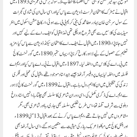
موقع پر سید میر حسن کو بھی شمس العلماء کا خطاب ملا ۔ سولہ برس کی عمر یعنی 1893ء میں
اقبال نے میٹرک کا امتحان فرسٹ ڈویژن سے پاس کیا اور اسی سال ان کی شادی گجرات
کے سول سرجن خان بہادر عطا محمد کی بیٹی کریم بی بی سے ہوئی ، اسکاچ مشن اسکول میں انٹر
میڈیٹ کی کلاسیں سے بھی شروع ہو چکی تھی لہٰذا اقبال کو ایف ۔ اے کے لیے کہیں اور
نہیں جانا پڑا ، 1890ء میں اقبال نے ایف ۔ اے کا امتحان سیکنڈ ڈویژن سے پاس کیا ، مزید
تعلیم کے حصول کے لیے لاہور کا رخ کرنا پڑا ، یہاں ستمبر 1890ء میں گورنمنٹ کالج
میں بی ۔ اے کی کلاس میں داخلہ لیا ۔ 1897ء میں اقبال نے بی ۔ اے پاس کیا اور ایم اے
فلسفہ میں داخلہ لیا یہاں پروفیسر آرنلڈ جیسے جید استاد موجود تھے ، اقبال کی عملی اور فکری
زندگی کی تشکیل میں ان کا اہم رول رہا ہے ۔ اقبال نے 1899ء میں گورنمنٹ کالج لاہور
سے ایم ۔ اے کی ڈگری مکمل کی ، اسی دوران شاعری کا سلسلہ بھی چلتا رہا ، انہیں استاد داغ
دہلوی سے شرف تلمذ تھا ، اس طرح تعلیمی سلسلہ بھی جاری رہا اور شاعری بھی ، مگر
مشاعروں میں نہیں جاتے تھے ، ایم اے پاس کرنے کے بعد اقبال 13 مئی 1899ء
اورینٹل کالج میں میکلوڈ عربک ریڈر کی حیثیت سے متعین ہو گئے ، اسی سال آرنلڈ بھی