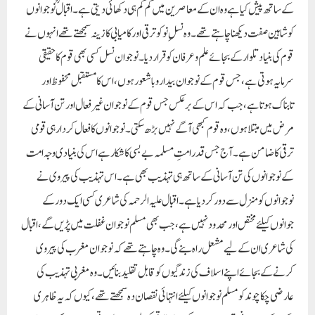
کے ساتھ پیش کیا ہے وہ ان کے معاصرین میں کم کم ہی دکھائی دیتی ہے۔اقبالؒ نوجوانوں
کو شاہین صفت دیکھنا چاہتے تھے۔ وہ نسلِ نو کو ترقی اور کامیابی کا زینہ سمجھتے تھے انہوں نے
قوم کی بنیاد تلوارکے بجائے علم و عرفان کو قرار دیا۔ نوجوان نسل کسی بھی قوم کا حقیقی
سرمایہ ہوتی ہے، جس قوم کے نوجوان بیدار و باشعور ہوں، اس کا مستقبل محفوظ اور
تابناک ہوتا ہے، جب کہ اس کے برعکس جس قوم کے نوجوان غیرفعال اور تن آسانی کے
مرض میں مبتلا ہوں، وہ قوم کبھی آگے نہیں بڑھ سکتی۔ نوجوانوں کا فعال کردار ہی قومی
ترقی کا ضامن ہے۔آج جس قدر امتِ مسلمہ بے بسی کا شکار ہے اس کی بنیادی وجہ امت
کے نوجوانوں کی تن آسانی کے ساتھ ہی تہذیب بھی ہے۔ اس تہذیب کی پیروی نے
نوجوانوں کو منزل سے دور کردیاہے۔اقبال علیہ الرحمہ کی شاعری کسی ایک دور کے
جوانوں کیلئے مختص اور محدود نہیں ہے، جب بھی مسلم نوجوان غفلت میں پڑیں گے، اقبال
کی شاعری ان کے لیے مشعل راہ بنے گی۔ وہ چاہتے تھے کہ نوجوان مغرب کی پیروی
کرنے کے بجائے اپنے اسلاف کی زندگیوں کو قابل تقلید بنائیں۔ وہ مغربی تہذیب کی
عارضی چکاچوند کو مسلم نوجوانوں کیلئے انتہائی نقصان دہ سمجھتے تھے، کیوں کہ یہ ظاہری