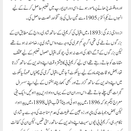
اور وہ فلسفہ پڑھانے پر مامور ہوئے ، اسی دوران یورپ میں تعلیم حاصل کرنے کے لیے
انہوں نے یکم اکتوبر 1905ء سے تین سال کی بلا تنخواہ رخصت حاصل کی ۔
ازدواجی زندگی :
1893ء میں اقبال کی کریم بی کے ساتھ شادی رواج کے مطابق ان کے
بزرگوں نے طے کی تھی اگرچہ کم عمری کی وجہ سے وہ اس شادی پر رضامند نہ ہوئے تھے
لیکن بزرگوں کے آگے انکار کی ہمت نہ ہوئی ، چونکہ اقبال حصول تعلیم کے لیے مختلف
مقامات کو جاتے رہتے تھے اسی لیے کریم بی بی کا بیشتر وقت اپنے والدین کے ساتھ گزرتا
تھا ، بعض اوقات چند ماہ کے لیے سیالکوٹ آجاتیں ، اقبال گرمی کی چھٹیاں عموماً سیالکوٹ
میں اپنے والدین کے ساتھ گزارتے اور کبھی کبھار چند ہفتوں کے لیے اپنے سسرال
گجرات بھی چلے جاتے تھے ، اس دوران ان کے یہاں دو اولادیں پیدا ہوئیں ، ایک بیٹی
معراج بیگم جو کہ 1896ء میں پیدا ہوئی اور بیٹا آفتاب اقبال 1898ء میں پیدا ہوا ،
لیکن بعض وجوہات کی بنا پر اور زوجین کے طبیعت کی عدم مناسبت کی وجہ سے یہ شادی
ناکام رہی ، کریم بی بی بچوں سمیت اپنے والدین کے ساتھ رہتی تھیں ، لیکن ان کی کفالت