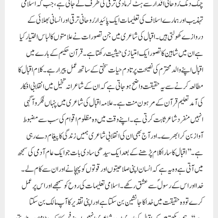
چمک دمک رُوحانی اقدار سے ہٹ کر مادی ترقی کی طرف لے جاتی ہے، جب کہ اسلامی
تہذیب اور ہمارے اسلاف کی تعلیمات ایک پائیدار رُوحانی ترقی اور انسانی بھلائی کے
دروازے کھولتی ہیں۔ اقبال کی شاعری میں جن تصورات نے علامتوں کا لباس اختیار کیا
ہے ان میں شاہین کا تصور ایک امتیازی حیثیت رکھتا ہے۔قرآن حکیم کے بارے میں
اقبال اپنے والد محترم کی نصیحت پر تادم حیات سختی کے ساتھ عمل پیرا رہے۔ کلام اقبال کا
مطالعہ کرنے سے یہ حقیقت واضح ہو جاتی ہے کہ ان کے شاعرانہ تخیل میں انقلابی افکار
کی آمد تعلیم قرآن کے مرہون منت ہے۔ علامہ اقبال کی شاعری میں پنہاں فکر وآگہی
انہیں منفردشاعر ثابت کرتی ہے۔ اپنے وقت میں وہ مظلوم اقوام کی سب سے مضبوط
آواز بن کر ابھرے۔اور آج بھی ان کی انقلابی شاعری ہمیں زندگی کا پیغام دے رہی
ہے۔’’اقبال کا سارا کلام پڑھنے کے بعد ایک سیدھی سادی بات جو ایک عام آدمی کی سمجھ
میں آتی ہے وہ یہ ہے کہ انسان اپنی صلاحیتوں اور قوتوں کو پہچانے اور ان سے کام لے۔
خدا اور اس کے رسول ؐ سے عشق رکھے۔اسلامی تعلیمات کی روح کو سمجھے اور اس پر عمل
کرے تو وہ حقیقت میں خدا کا جانشین بن سکتا ہے اور اپنی تقدیر کا آپ مالک بن سکتا