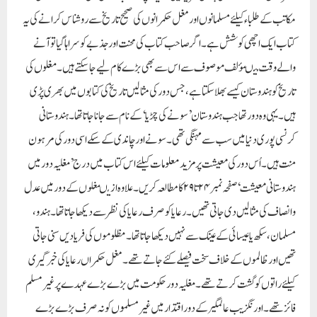
مکاتب کے طلباء کیلئے مسلمانوں اور مغل حکمرانوں کی صحیح تاریخ سے روشناس کرانے کی یہ
کتاب ایک اچھی کوشش ہے۔ اگر صاحب کتاب کی محنت اور جذبے کو سراہا گیا تو آنے
والے وقت میںمؤلف موصوف سے اس سے بھی بڑے کام لیے جاسکتے ہیں۔ مغلوں کی
تاریخ کو ہندوستان کیسے بھلا سکتا ہے ،جس دور کی مثالیں تاریخ کی کتابوں میں بھری پڑی
ہیں۔ یہی وہ دور تھا جب ہندوستان’سونے کی چڑیا‘کے نام سے جانا جاتا تھا۔ ہندوستانی
کرنسی پوری دنیا میں سب سے مہنگی تھی۔ سونے اور چاندی کے سکے اسی دور کی مرہون
منت ہیں۔ اُس دور کی معیشت پر مزید معلومات کیلئے اس کتاب میں درج ’ مغلیہ دور میں
ہندوستانی معیشت ‘ صفحہ نمبر ۲۴تا۲۹ کا مطالعہ کریں۔علاوہ ازیںمغلوں کے دور میں عدل
و انصاف کی مثالیں دی جاتی تھیں۔ رعایا کو صرف رعایا کی نظر سے دیکھا جاتا تھا۔ ہندو ،
مسلمان ، سکھ یا عیسائی کے عینک سے نہیں دیکھا جاتا تھا۔ مظلوموں کی فریادیں سنی جاتی
تھیں اور ظالموں کے خلاف سخت فیصلے کئے جاتے تھے۔ مغل حکمراں رعایا کی خبر گیری
کیلئے راتوں کو گشت کرتے تھے۔ مغلیہ دور حکومت میں بڑے بڑے عہدے پر غیر مسلم
فائز تھے۔ اورنگزیب عالمگیر کے دور اقتدار میں غیر مسلموں کو نہ صرف بڑے بڑے