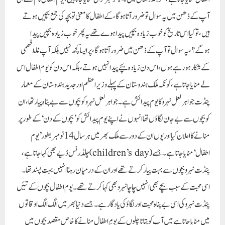
آپ کے ذھن میں یہ سوال تو ضرور آتا ہوگا، کے اطفال کا معنی تو بچہ کی جمع بچیں ہوتے
ہیں، تو کیا اس تاریخ کو خوب زیادہ بچیں پیدا ہوے تھے یہ پھر خوب زیادہ بچیں پیدا
ہوگے؟، یہ سوال تو آپ کے ذھن میں ضرور آتا ہوگا، پر ایسا کچھ نہیں بلکہ آپ غلط فھمی
کے شکار ہورہے ہوں، اس دن زیادہ بچے پیدانہیں ہوتے ، بلکہ اس دن کو یوم اطفال اس
لے منایا جاتا ہے، کونکہ ملک ہندوستان کے پہلے وزیر اعظم اور جدید ہندوستان کے معمار
پنڈت جواہر لعل نہرو کا یوم پیدائش ہے۔ جواہر لعل نہرو کو بچوں سے بے پناہ پیار تھا، ان
کو بچوں سے بے جان لگاؤں تھا انہوں نے اپنے یوم پیدائش کو’بچوں کے دن‘ کے طور پر
منانے کا اعلان کیا اور یوں ان کے دور سے ملک بھر میں ہر سال 14 نومبر بطور ’یوم
اطفال‘ منایا جاتا ہے۔ جسے (children’s day) چلڈرنس ڈیے بھی کہا جاتا ہے،
پنڈت نہرو بچوں سے بہت پیار کرتے تھے اور ان کے درمیان رہنا انہیں بہت پسند تھا۔
اسی محبت کے سبب بچے بھی انہیں چاچا نہرو بھی کہا کرتے تھے۔ یوم اطفال بچوں کے تئیں
پنڈت نہرو کی اسی بے پناہ محبت اور لگاؤ کی یاد گار ہے۔ جسے دنیا بھر میں الگ الگ اوقاتوں
میں منایا جاتا ہے میں آپ کو بتاتا چلوں کے یومِ اطفال منانے کا خاص مقصد بچوں میں