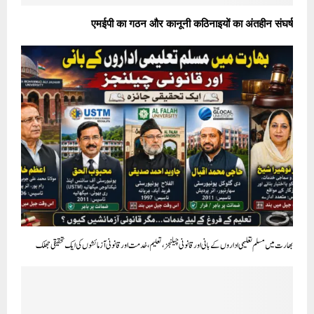
एमईपी का गठन और कानूनी कठिनाइयों का अंतहीन संघर्ष
بھارت میں مسلم تعلیمی اداروں کے بانی اور قانونی چیلنجز، تعلیم، خدمت اور قانونی آزمائشوں کی ایک تحقیقی جھلک