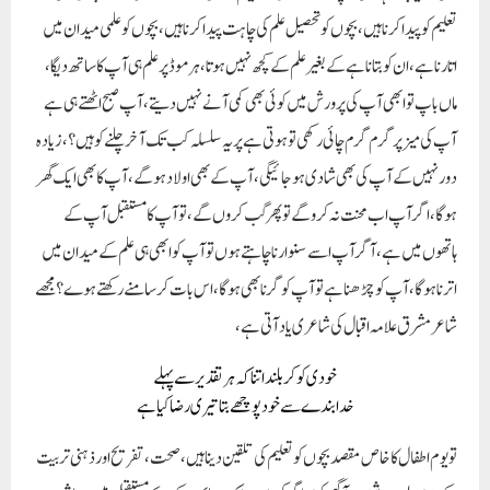
تعلیم کو پیدا کرنا ہیں ، بچوں کو تحصیل علم کی چاہت پیدا کرنا ہیں،بچوں کو علمی میدان میں
اتارنا ہے، ان کو بتانا ہے کے بغیر علم کے کچھ نہیں ہوتا ، ہر موڈ پر علم ہی آپ کا ساتھ دیگا،
ماں باپ تو ابھی آپ کی پرورش میں کوئی بھی کمی آنے نہیں دیتے، آپ صبح اٹھتے ہی ہے
آپ کی میز پر گرم گرم چائی رکھی تو ہوتی ہے پر یہ سلسلہ کب تک آخر چلنے کو ہیں؟، زیادہ
دور نہیں کے آپ کی بھی شادی ہوجائیگی، آپ کے بھی اولاد ہوگے، آپ کا بھی ایک گھر
ہوگا، اگر آپ اب محنت نہ کروگے تو پھر گب کروں گے، تو آپ کا مستقبل آپ کے
ہاتھوں میں ہے، آگر آپ اسے سنوارنا چاہتے ہوں تو آپ کو ابھی ہی علم کے میدان میں
اترنا ہوگا، آ پ کو چڑھنا ہے تو آپ کو گرنا بھی ہوگا، اس بات کر سامنے رکھتے ہوے؟مجھے
شاعر مشرق علامہ اقبال کی شاعری یاد آتی ہے،
خودی کو کر بلند اتنا کہ ہر تقدیر سے پہلے
خدا بندے سے خود پوچھے بتا تیری رضا کیا ہے
تو یوم اطفال کا خاص مقصد بچوں کو تعلیم کی تلقین دینا ہیں، صحت، تفریح اور ذہنی تربیت