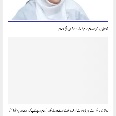
تمام اہلیانِ وطن اور عالم اسلام کو عالمہ ڈاکٹر نوہیرا شیخ کا سلام
روہنی میں اسکول کے باہر بم دھماکے کا واقعہ دہلی کے ٹوٹتے ہوئے سیکورٹی نظام کو بے نقاب کر رہا ہے: وزیر اعلی آتشی