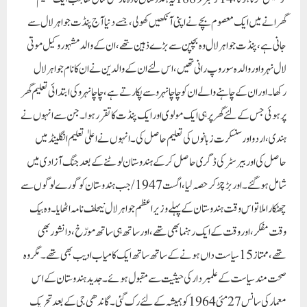
گھرانے میں ایک معصوم بچے نے اپنی آنکھیں کھولی، جسے دنیا آج پنڈت جواہرلال سے
جانی ہے، پنڈت جواہرلال وہ بچپن سے بڑے ذہین تھے، ان کے والد مشہور وکیل موتی
لال نہرو اور والدہ سوروپ رانی تھیں،اس لئے ان کے والدین نے ان کا نام جواہرلال
رکھا۔ اور ان کے چاہنے والے ان کو چاچا نہرو سے پکارتے ہے، چاچا نہرو کی ابتدائی تعلیم گھر
پر ہوئی جس کے لئے گھر پر ہی ایک مولوی اور ایک پنڈت کا تقرر ہوا۔ جن سے انہوں نے
ہندی، اردو اور سنسکرت زبانوں کی تعلیم حاصل کی۔ انہوں نے اعلیٰ تعلیم انگلینڈ میں
حاصل کی اور بیرسٹرکی ڈگری حاصل کرکے ہندوستان لوٹنے کے بعد جنگ آزادی میں
شامل ہوگئے۔ اور بڑچڑ کر حصہ لیا، اگست 1947/ جب ہندوستان کو گورے لوگوں سے
چھٹکارا ملا تو اس وقت ہندوستان کے پہلے وزیراعظم جواہرلال نیحلف نامہ اٹھایا۔ وہ بیک
وقت مفکر، اور وقت کے ایک رہنما بھی تھے، اور ساتھ ہی ساتھ مورّخ، دانشوربھی
تھے، ممتاز15 سیاست داں ہونے کے ساتھ ساتھ ایک کامیاب ادیب بھی تھے۔ مگر وہ
صحت مند سیاست کے علمبردار کی حیثیت سے مقبول ہوئے۔ جدید ہندوستان کے اس
معمار کی سانس27 مئی 1964 کو ہمیشہ کے لئے رک گئی۔ گاندھی جی کے بعد تحریک