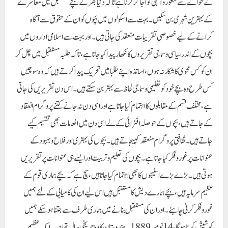
کے حوالے سے شعوروآگہی کو اجاگر کرنا ہے تاکہ دنیا بھر کے بچے مستقبل میں معاشرے
کے بہترین شہری بن سکیں۔ بہت سے اسکولوں میں بچوں کو ان کے حقوق سے آگاہ
کرانے کے لیے خصوصی تقریبات منعقد کی جاتی ہیں۔ اور بہت سے اسلامی اداروں میں
بچوں کے اندر سیاسی وسماجی تقریروں کا نکھار پیدا کیا جاتا ہے، تاکہ طلبہ مستقبل میں چل کر
ان کو کس محوی کا شکار نہ ہوں،اساتذہ اپنے طلبا میں تحریک پیدا کرتے ہیں کہ وہ سوچیں
کس طرح وہ بچے خود کو تعلیمی و سماجی لحاظ سے بہتر بن سکتے ہیں۔ اس دن تقریریں کی جاتی
ہے، مختلف قسم کے مقابلوں کا اہتمام کیا جاتا ہے اور اسی دن نہ جانے کتنے پروگرام انعقاد
کے جاتے ہیں،بچوں کے حوصلہ افزائی کے لے اسی دن میں انعامات بھی تقسیم کیے
جاتے ہیں۔ ثقافتی پروگرام منعقد کییجاتے ہیں۔ بچوں کی بہتری اور فلاح و بہبود کے
عنوانات پر غوروفکر کیا جاتا ہے۔ بچوں کی تعلیم و تربیت اور ایسے ہی عنوانات پر تقریریں
ہوتی ہیں۔ بڑے بڑے اسٹیجوں کا بھی اہتمام کیا جاتا ہیں، سچ ہے کہ بچے ہماری قوم کے
عظیم سرمایہ ہیں، بچے ہمارے دیش کا مستقبل ہیں اس لیے ان کی کامیابی کے لئے ہمیں
غور و فکر کرنی چاہئے۔ اور ان کی مستقبل بنانے میں ہماری طرف سے جتنا ہوسکے ہمیں
کوشیش کرنا ہوگا، 14 نومبر1889 یہ ہندوستان کا وہ تاریخی سال تھا جب ایک عظیم