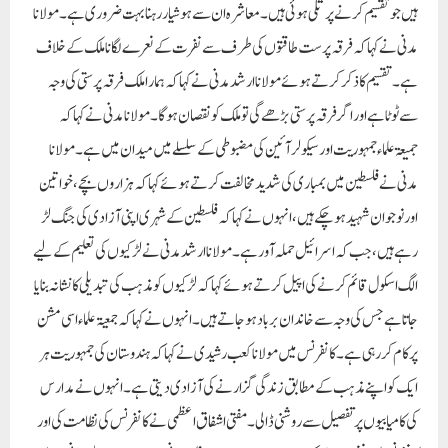
ہیں جو تقسیم کرنے پر تلی ہوئی ہیں۔ معاشرہ ان سے ہوشیار رہنا بہت ضروری ہے۔ مولانا
مدنی نے کہا کہ فرقہ پرست طاقتوں کی طرف سے نفرت کے نعرے لگانا ملک کے خلاف
ہے۔ تقسیم کا ذکر کرتے ہوئے مولانا ارشد مدنی نے کہا کہ ہمارا ملک فرقہ پرستی کی وجہ
سے ٹوٹا ہے اور اگر فرقہ پرستی بڑھے گی تو ملک کو نقصان ہوگا۔مولانا مدنی نے کہا کہ
جمیعۃعلماء جمہوریت اور سیکولر آئین کی مضبوطی کے سلسلے میں میدان میں ہے۔ مولانا
مدنی نے فلسطین میں بمباری کی شدید مخالفت کرتے ہوئے کہا کہ ہزاروں بچے، خواتین
اور نوجوان شہید ہوچکے ہیں، انہوں نے کہا کہ فلسطین کے شہری اپنی آزادی کی جنگ لڑ
رہے ہیں، جب کہ اسرائیل حملہ آور ہے۔مولانا ارشد مدنی نے لڑکیوں کی تعلیم کے لیے
الگ اسکول قائم کرنے کی اپیل کرتے ہوئے کہا کہ لڑکیوں کو مذہب کی تبدیلی کا نشانہ بنایا
جاتا ہے جس کی وجہ سے خاندان برباد ہو جاتے ہیں۔انہوں نے کہا کہ جمعیۃ علماء اسی مشن
پر کام کر رہی ہے۔ کانفرنس میں مولانا کعب رشیدی نے کہا کہ ہندوستان کی جمہوریت ہر
ایک کو اپنے مذہب کے مطابق زندگی گزارنے کی آزادی دیتی ہے۔ انہوں نے مدارس
کی کامیابیوں پر تفصیل سے روشنی ڈالی۔ مفتی اشفاق اعظمی نے کانفرنس کی نظامت کی اور