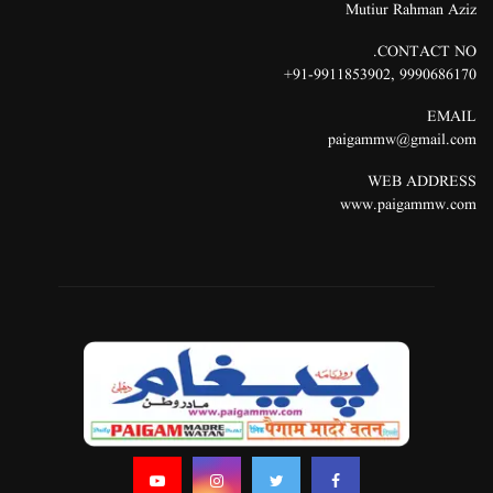
Mutiur Rahman Aziz
CONTACT NO.
91-9911853902+
,
9990686170
EMAIL
paigammw@gmail.com
WEB ADDRESS
www.paigammw.com