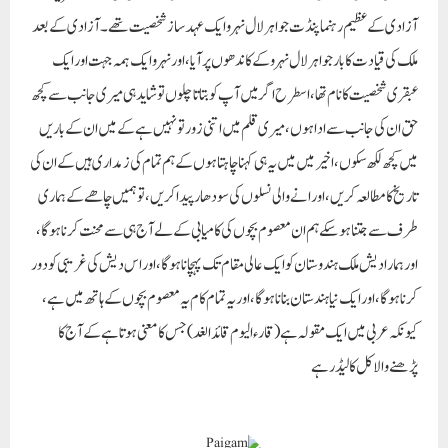
آزادی کے عظیم رہنما پنڈت جواہرلال نہرو ایک عہد ساز شخصیت تھے۔ آزادی کے بعد
ملک کی قیادت کا بار جواہرلال نہرو کے کاندھوں پر آیا،اور نہرو ایک ہمہ جہت اور ایک
عبقری شخصیت کا نام تھا، اسطرح اگر میں آپ کو بتاتا چلوں تو شاید ہی میری جانب سے کچھ
حق ان کی جانب سے ادا ہوں، میری قلم میں اتنی زور تو نہیں ہے کے میں ان کے باریں
میں کچھ لکھ سکوں، اخیر میں میں یہ ہی کہنا چاہتا ہوں کے ہم تمام کی زمداری ہیں کے ان کی
تاریخ کا مطالعہ کریں،اور انے والی نسلوں کی سودھار پیدا کریں، تو ہمیں چاھے کے ہماری
طرف سے جتنا ہوسکے ہم ان معصوم بچوں کی کامیابی کے لے آج ہی سے محنت کرنا ہوگا،
اور ہمارا دیش ملک ہندوستان کو ایک عالی مقام تک پہچانا ہوگا، اور اس دیش کی غریبی کو دور
کرنا ہوگا، اور ایک نیا ہندستان بنانا ہوگا،اور یہ تمام کام یہ معصوم بچوں کے ہاتھ میں ہے،
کیونکہ عربی میں ایک مقولہ ہے(قارء الیوم قائد الغد) جس کا معنی ہوتا ہے کے آج کا
پڑھنے والا کل کا لیڈر ہے