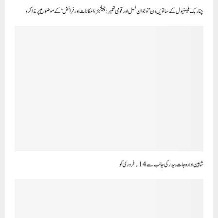
چنار بک فیسٹیول کے ساتویں دن ’نوجوان نسل اور قومی تعمیر: چیلنجز، امکانات اور فرائض‘ کے موضوع پر مذاکرہ
شاہین ادارہ جات بیدر کی جانب سے 14؍فروری کو