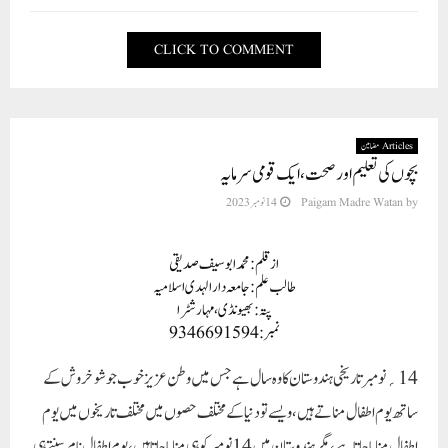
CLICK TO COMMENT
Articles مضامین
بچوں کی تعلیم اور صحت، ایک قومی سرمایہ
by
Paigam Madre Watan
14 نومبر 2023
ازقلم: محمد ابوسیف صدیقی
طالب علم: جامعہ دارالہدی اسلامیہ
پتہ: بھیونڈی، مہارشٹرا
نمبر: 9346691594
14؍نومبرتاریخی ہندوستان کا وہ سال ہے جس میں وطن عزیز خوب جوشوخروش کے
ساتھ یوم اطفال مناتے ہیں، ویسے تو دنیا کے مختلف حصوں میں مختلف تاریخوں میں یوم
اطفال منایا جاتا ہے، مگر ہندوستان میں 14 نومبر کو ہی منایا جاتا ہیں، یوم اطفال نام سنتے ہی