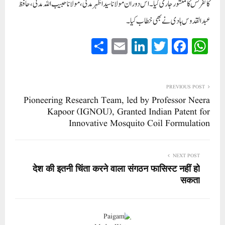
کانفرنس کا منشور جاری کیا۔ اس دوران مولانا سید اظہر مدنی، مولانا حبیب اللہ مدنی،حافظ
عبدالقدوس ہادی نے بھی خطاب کیا۔
S
E
Li
T
Fa
W
ha
m
nk
wi
ce
ha
re
ail
ed
tte
bo
ts
In
r
ok
A
PREVIOUS POST
Pioneering Research Team, led by Professor Neera
pp
Kapoor (IGNOU), Granted Indian Patent for
Innovative Mosquito Coil Formulation
NEXT POST
देश की इतनी चिंता करने वाला संगठन फासिस्ट नहीं हो
सकता