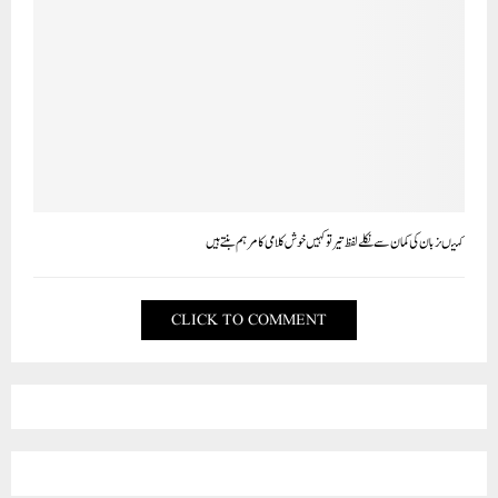
کہیںزبان کی کمان سے نکلے لفظ تیرتوکہیں خوش کلامی کامرہم بنتے ہیں
CLICK TO COMMENT