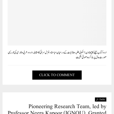
اردو کتاب میلے کا چھٹا دن : اسکولی طلبہ و طالبات کے درمیان مباحثہ و غزل سرائی کا مقابلہ ، اردو، عربی و فارسی کی تدریسی
صورت حال پر مذاکرہ و صوفی سنگیت
CLICK TO COMMENT
Delhi دہلی
Pioneering Research Team, led by
Professor Neera Kapoor (IGNOU), Granted