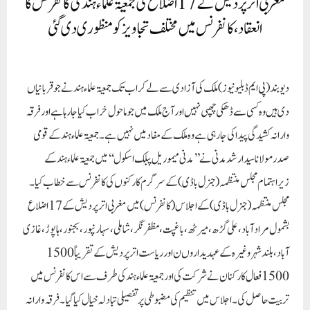
مغربی اترپردیش کے 17 اضلاع کی جمعیۃ علماء ہند کی کانفرنس کا
انعقاد، کانفرنس میں مختلف تجاویز کو منظوری دی گئی
دیوبند (پی ایم ڈبلیو نیوز)
ملک کی آزادی سے لے کر اب تک جمعیۃ علماء ہند نے جو قربانیاں
دی ہیں وہ کسی سے ڈھکی چھپی نہیں اور آج ملک میں جو ماحول خراب کیا جا رہا ہے اور فرقہ
وارانہ کشیدگی پیدا کی جا رہی ہے وہ ملک کے مفاد میں نہیں ہے۔ جمعیۃ علماء ہند کے قومی
صدر مولانا سید ارشد مدنی نے ’’مدنی میموریل پبلک اسکول‘‘ میں جمعیۃ علماء ہند کے
زیراہتمام مجلس منتظمہ (جنرل باڈی) کے سرگرم کارکنوں کی کانفرنس سے خطاب کیا۔
مجلس منتظمہ (جنرل باڈی) کے اجلاس (کانفرنس) میں مغربی اتر پردیش کے 17 اضلاع
بشمول مرادآباد، علی گڑھ، میرٹھ، باغپت، مظفر نگر، شاملی، سہارنپور، بجنور، ہاپوڑ، غازی
آباد، بلند شہر وغیرہ کے عہدیداروں ن اور ریاست اترپردیش کے تقریباً 1500
1500 فعال کارکنان نے شرکت کی اور جمعیۃ علماء ہند کی طرف سے اس کانفرنس میں
تربیت حاصل کی۔ اجلاس میں تنظیم کی مضبوطی پر تفصیلی تبادلہ خیال کیا گیا۔ فرقہ وارانہ