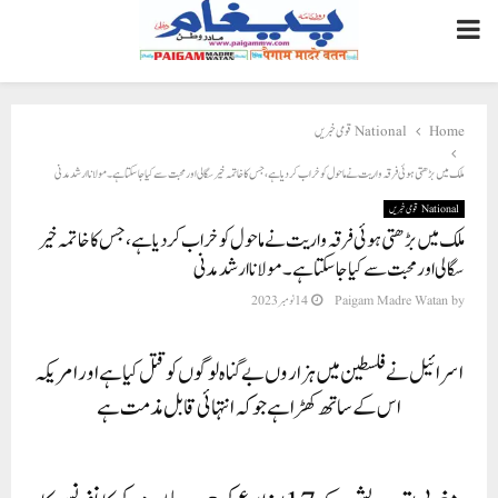
PRIMARY
MENU
Home
National قومی خبریں
ملک میں بڑھتی ہوئی فرقہ واریت نے ماحول کو خراب کر دیا ہے، جس کا خاتمہ خیر سگالی اور محبت سے کیا جا سکتا ہے۔ مولانا ارشد مدنی
National قومی خبریں
ملک میں بڑھتی ہوئی فرقہ واریت نے ماحول کو خراب کر دیا ہے، جس کا خاتمہ خیر
سگالی اور محبت سے کیا جا سکتا ہے۔ مولانا ارشد مدنی
by
Paigam Madre Watan
14 نومبر 2023
اسرائیل نے فلسطین میں ہزاروں بے گناہ لوگوں کو قتل کیا ہے اور امریکہ
اس کے ساتھ کھڑا ہے جو کہ انتہائی قابل مذمت ہے