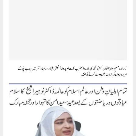
پسماندہ مسلم سماج اتھان سمیتی سنگھ کی باندرہ (مغرب) سے امیدوار آشیش شیلار اور مہاراشٹر میں بی جے پی کے
امیدواروں کی حمایت میں ووٹ کر نے کی اپیل