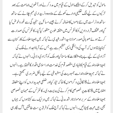
ماحول کو تبدیل کر کے اچھے ماحول کے قیام میں مدد کرنے اور آٹھویں جماعت کے بعد
لڑکیوں کے لیے الگ تعلیمی ادارے کھولنے کے علاوہ ووٹر بیداری مہم چلانے کے ساتھ
ساتھ ووٹر لسٹ میں نئے ناموں کا اضافہ کرنے جیسے مسائل پر سنجیدگی سے غور و خوض کیا
گیا اور مختلف قراردادیں کو کانفرنس میں متفقہ طور پر منظور کیا گیا۔ کانفرنس کی صدارت
کرتے ہوئے صوبائی صدر مولانا سید اشد رشیدی نے کہا کہ میں جمعیۃ علماء کے کارکنان سے
کہنا چاہتا ہوں کہ آپ کی وابستگی ایسی تنظیم سے ہے جس کے آباؤ اجداد نے ملک کی
آزادی کے لیے بے پناہ مشکلات کا سامنا کیا اور ملک کو آزادی دلائی۔ انہوں نے کہا کہ
جمعیۃ علماء ہند کے قیام کا بنیادی مقصد قوم کی خدمت اور اسلامی اقدار کا تحفظ ہے۔ انہوں
نے کہا کہ جمیعۃ علماء ہند اسے جمہوریت کی مضبوطی کے لیے بالکل ضروری سمجھتی ہے۔
جمعیۃ علماء ہند نے 8 نکاتی پروگراموں کا خاکہ تیار کیا اور ضلعی عہدیداروں کو اپنے متعلقہ
اضلاع میں 8 نکات پر خصوصی کام کرنے کی ہدایت دی۔ کانفرنس کے مہمان خصوصی
جمعیۃ علماء ہند کے سربراہ مولانا ارشد مدنی نے کہا کہ میں ہر ایک سے کہتا ہوں کہ جہاں
بھی رہیں محبت پھیلائیں۔انہوں نے کہا کہ آج ملک کو فرقہ پرست طاقتیں آگ لگا رہی