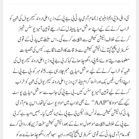
نئی دہلی، (پی ایم ڈبلیو نیوز)
عام آدمی پارٹی بی جے پی کے وزیر اعلی اروند کیجریوال کی شبیہ کو
خراب کرنے کے لیے اپنے سوشل میڈیا ہینڈل کے ذریعے توہین آمیز پوسٹس شیئر
کرنے کے خلاف الیکشن کمیشن سے شکایت کرے گی۔ اس سلسلے میں پارٹی کے قومی
سکریٹری پنکج گپتا نے الیکشن کمیشن سے ملاقات کا وقت مانگا ہے۔ کیس کی تفصیلات
معلومات دیتے ہوئے ایم پی راگھو چڈھا نے کہا کہ بی جے پی وزیر اعلی اروند کیجریوال کی
شبیہ کو خراب کرنے کے لیے سوشل میڈیا پر مہم چلا رہی ہے۔ 5 نومبر کو، بی جے پی نے
اپنے ایکس، فیس بک اور انسٹاگرام ہینڈلز پر وزیر اعلی اروند کیجریوال کی شبیہ کو خراب
کرنے کے لیے توہین آمیز پوسٹس کیں۔ بی جے پی کی جانب سے سوشل میڈیا پر پوسٹ
کیے گئے مواد کا”AAP” نے بھی جواب میں مواد پوسٹ کیا تھا۔ اس پر عام آدمی
پارٹی کو الیکشن کمیشن سے نوٹس ملا، لیکن بی جے پی نے ایسا نہیں کیا۔ ہمیں امید ہے کہ بی
جے پی کے خلاف شکایت موصول ہونے کے بعد الیکشن کمیشن سخت ترین کارروائی کرے
گا۔عام آدمی پارٹی کے قومی سکریٹری پنکج گپتا اور راجیہ سبھا ممبر راگھو چڈھا نے بدھ کو