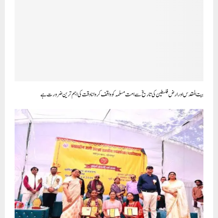
بیت المقدس اور ارض فلسطین کی تاریخ سے امت مسلمہ کو واقف کروانا وقت کی اہم ترین ضرورت ہے