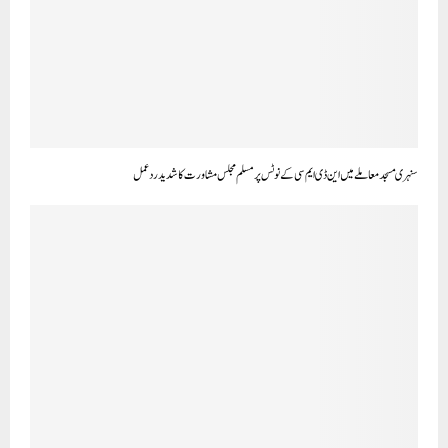
سنہری مسجدمعاملے میں این ڈی ایم سی کے نوٹس پرمسلم مجلس مشاورت کا شدید ردعمل