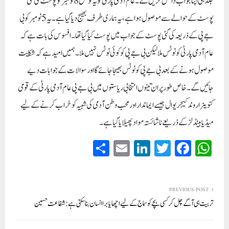
جلد ہی اپنا جواب داخل کریں گے۔ عام آدمی پارٹی کو یہ نوٹس 8 نومبر کو پوسٹ کی گئی
پوسٹ کے حوالے سے موصول ہوا ہے، یہ ہماری طرف بھیج دیا گیا ہے۔یہ 5 نومبر کو بی
جے پی کے ذریعہ کی گئی پوسٹ کے جواب میں پوسٹ کیا گیا تھا۔ افسوس کی بات ہے کہ
عام آدمی پارٹی کو نوٹس ملا لیکن بی جے پی کو کوئی نوٹس نہیں ملا۔ ہمیں امید ہے کہ شکایت
موصول ہونے کے بعد بی جے پی کو نوٹس بھیجا جائے گا اور سوالات کے جوابات دیے
جائیں گے۔ خاص طور پر ان تینوں انتخابی ریاستوں میں بی جے پی عام آدمی پارٹی کے قومی
کنوینر اروند کیجریوال جیسے ایماندار اور محب وطن آدمی کی شبیہ کو خراب کرنے کے لیے
میڈیا ہینڈلز کے ذریعے ناشائستہ مواد پھیلایا گیا ہے۔
S
E
Li
T
Fa
W
ha
m
nk
wi
ce
ha
re
ail
ed
tte
bo
ts
In
r
ok
A
PREVIOUS POST
تربیت ہی آگے چل کر کسی بچے کو سماج کے لیے اچھا یا برا انسان بنا سکتی ہے:شفاعت حسین
pp