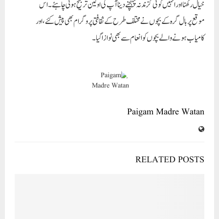
خیال رکھنا اور انہیں کوئی گزند نہ پہنچنے دیناآپ کی اولین ترجیح ہونی چاہئے۔اس
موقع پر بال گرہ کے بچوں نے مختلف طرح کے ثقافتی پروگرام بھی پیش کئے،اور
کامیاب ہونے والے بچوں کوانعام سے بھی نوازا گیا۔
Paigam Madre Watan
RELATED POSTS