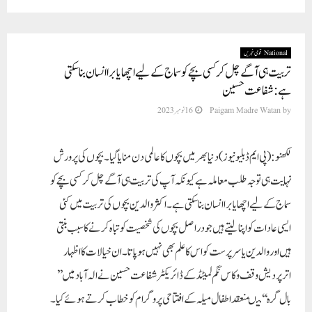
National قومی خبریں
تربیت ہی آگے چل کر کسی بچے کو سماج کے لیے اچھا یا برا انسان بنا سکتی
ہے:شفاعت حسین
by
Paigam Madre Watan
16 نومبر 2023
لکھنو:(پی ایم ڈبلیو نیوز )دنیا بھر میں بچوں کا عالمی دن منایا گیا۔ بچوں کی پرورش
نہایت ہی توجہ طلب معاملہ ہے کیونکہ آپ کی تربیت ہی آگے چل کر کسی بچے کو
سماج کے لیے اچھا یا برا انسان بنا سکتی ہے۔اکثر والدین بچوں کی تربیت میں کئی
ایسی عادات کو اپنا لیتے ہیں جو دراصل بچوں کی شخصیت کو تباہ کرنے کا سبب بنتی
ہیں اور والدین یاسرپرست کو اس کا علم بھی نہیں ہو پاتا۔ان خیالات کااظہا ر
اترپردیش وقف وکاس نگم لمیٹڈ کے ڈائریکٹر شفاعت حسین نے الہ آباد میں’’
بال گرہ‘‘ میںمنعقداطفال میلہ کے افتتاحی پروگرام کوخطاب کرتے ہوئے کیا ۔