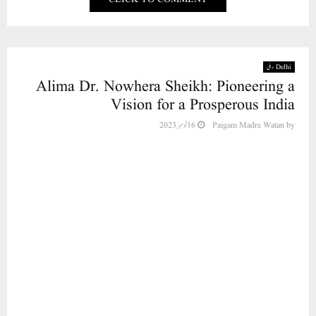
Delhi دہلی
Alima Dr. Nowhera Sheikh: Pioneering a
Vision for a Prosperous India
by
Paigam Madre Watan
16 نومبر 2023
Launching of a booklet dedicated
to the goals and objectives of the
All India Mahila Empowerment
Party (AIMEP)
New Delhi (Release/Abu Hammad Aziz) The