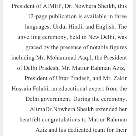
President of Uttar Pradesh, and Mr. Zakir
Hussain Falahi, an educational expert from the
Delhi government. During the ceremony,
AlimaDr.Nowhera Sheikh extended her
heartfelt congratulations to Matiur Rahman
Aziz and his dedicated team for their
meticulous work in crafting this insightful
booklet. Her joyous expressions resonated as
she conveyed congratulations to every citizen
connected with the resources of India. This
inaugural edition of the booklet serves as a
testament to the impactful initiatives of the
AIMEPP President, reflecting her commitment