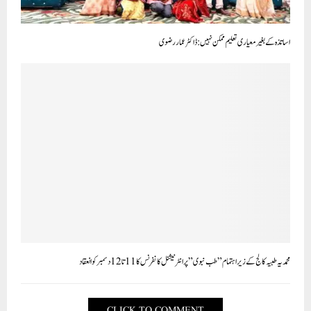
اساتذہ کے بغیر معیاری تعلیم ممکن نہیں: ڈاکٹر عمار رضوی
محمد یہ طبیہ کالج کے زیر اہتمام ” طب نبوی ” پر انٹر نیشنل کانفرنس کا 11 تا 12 دسمبر کو انعقاد
CLICK TO COMMENT