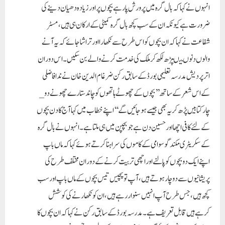
انہوں نے کہا کہ بال گرہ میں پرورش پارہے بچوں پر اورزیادہ دھیان دینے کی
ضرورت ہے کیونکہ ان کے سب کچھ بال گرہ کمیٹی کے ارکان ہی ہیں،مسٹر
شفاعت نے کہا کہ ان بچوں کو اس طرح سے نکھارااور تراشا جائے کہ یہ آنے
والوں دنوں میںپڑھ لکھ کر ملک کی خدمت کرنے والے بن سکیں ۔ اس دوران
اترپردیش مدرسہ تعلیمی بورڈ کے سابق رکن ضرغام الدین خان نے ندافاضلی
کے اس شعر کے ساتھ ’’بچوں کے چھوٹے ہاتھوں کوچاندستارے چھونے دو _
چار کتابیں پڑھ کریہ بھی جیسے ہوجائیں گے‘‘ اپنے خطاب میں کہا آج کادن بچوں
کے لئے کافی اچھااورحسین دن ہے جوبچپن میں ہی ملتا ہے ۔انہوں نے بال گرہ
کے سکریٹری مکند گوسوامی کے کاموں کی سراہنا کرتے ہوئے کہاکہ ماں باپ
اپنے ایک دو بچوں کو پالنے اوراچھی تربیت کرنے کے دوران مختلف طرح کی
پریشانیوں سے دوچار ہوتے ہیں ،آپ تو پچیس تیس بچوں کے ماں باپ اور سب
کچھ ہیں، جس طرح آپ انہیں سنواررہے ہیں، ان کونکھارنے کی کوشش
کرہے ہیں قابل تعریف ہے۔مدرسہ بورڈ کے سابق رکن نے کہاکہ ان بچوں کا