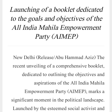
recent unveiling of a comprehensive booklet,
dedicated to outlining the objectives and
aspirations of the All India Mahila
Empowerment Party (AIMEP), marks a
significant moment in the political landscape.
Launched by the esteemed social activist and
President of AIMEP, Dr. Nowhera Sheikh, this
12-page publication is available in three
languages: Urdu, Hindi, and English. The
unveiling ceremony, held in New Delhi, was
graced by the presence of notable figures
including Mr. Mohammad Aaqil, the President
of Delhi Pradesh, Mr. Matiur Rahman Aziz,