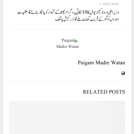
NEXT POST
وزیر اعلی اروند کیجریوال کا 10 نکاتی پروگرام چھٹھ کے تہوار کو یادگار بنائے گا، عقیدت
مندوں کو گھر کے قریب گھاٹ ملے گا: درگیش پاٹھک
Paigam Madre Watan
RELATED POSTS