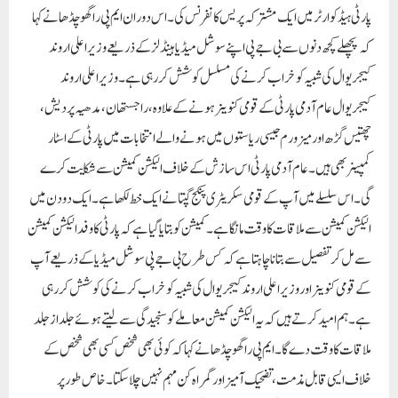
پارٹی ہیڈکوارٹر میں ایک مشترکہ پریس کانفرنس کی۔ اس دوران ایم پی راگھو چڈھا نے کہا
کہ پچھلے کچھ دنوں سے بی جے پی اپنے سوشل میڈیا ہینڈلز کے ذریعے وزیر اعلی اروند
کیجریوال کی شبیہ کو خراب کرنے کی مسلسل کوشش کر رہی ہے۔ وزیر اعلی اروند
کیجریوال عام آدمی پارٹی کے قومی کنوینر ہونے کے علاوہ، راجستھان، مدھیہ پردیش،
چھتیس گڑھ اور میزورم جیسی ریاستوں میں ہونے والے انتخابات میں پارٹی کے اسٹار
کمپینر بھی ہیں۔ عام آدمی پارٹی اس سازش کے خلاف الیکشن کمیشن سے شکایت کرے
گی۔ اس سلسلے میں آپ کے قومی سکریٹری پنکج گپتا نے ایک خط لکھا ہے۔ایک دو دن میں
الیکشن کمیشن سے ملاقات کا وقت مانگا ہے۔ کمیشن کو بتایا گیا ہے کہ پارٹی کا وفد الیکشن کمیشن
سے مل کر تفصیل سے بتانا چاہتا ہے کہ کس طرح بی جے پی سوشل میڈیا کے ذریعے آپ
کے قومی کنوینر اور وزیر اعلی اروند کیجریوال کی شبیہ کو خراب کرنے کی کوشش کر رہی
ہے۔ ہم امید کرتے ہیں کہ یہ الیکشن کمیشن معاملے کو سنجیدگی سے لیتے ہوئے جلد از جلد
ملاقات کا وقت دے گا۔ایم پی راگھو چڈھا نے کہا کہ کوئی بھی شخص کسی بھی شخص کے
خلاف ایسی قابل مذمت، تضحیک آمیز اور گمراہ کن مہم نہیں چلا سکتا۔ خاص طور پر