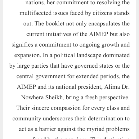
central government for extended periods, the
AIMEP and its national president, Alima Dr.
Nowhera Sheikh, bring a fresh perspective.
Their sincere compassion for every class and
community underscores their determination to
act as a barrier against the myriad problems
faced by the populace. This distinctive
approach sets them on a path to contribute
significantly to the nation’s journey towards
peace and happiness.As the experiences and
observations of AIMEP accumulate over time,
the party’s action plan is poised to evolve and
expand further Alima Dr. Nowhera Sheikh’s
leadership exemplifies a commitment to