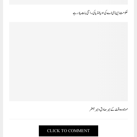
حکومت این ڈی اے کی ہو یا انڈیا کی۔ اتنی بات یاد رہے
موجودہ وقت کے میر صادق و میر جعفر
CLICK TO COMMENT