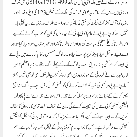
کو گمراہ کرنے والے ہیں بلکہ آئی پی سی کی دفعہ 171G، 499 اور 500 کی بھی خلاف
ورزی ہیں۔ اس کے ساتھ یہ عوامی نمائندگی ایکٹ کے سیکشن 123 کی ذیلی دفعہ 4 اور
ماڈل کوڈ آف کنڈکٹ ایکٹ کی شق 4.2 کی براہ راست خلاف ورزی ہے۔یہ پہلی بار
نہیں ہے کہ بی جے پی نے عام آدمی پارٹی کے لیڈروں کی شبیہ کو خراب کرنے کے لیے
اس طرح کی نچلی سطح کی سیاست کی ہو اور اس طرح گندا اور غیر مہذب مواد تیار کیا ہو اور
اسے اپنے سوشل میڈیا ہینڈلز پر پوسٹ کیا ہو۔ یہ لوگ مسلسل یہ کام کر رہے ہیں۔ بی جے
پی ہمیشہ کردار کشی پر زور دیتی ہے۔ یہ لوگ ملک کے پہلے لوگ تھے۔وزیر اعظم جواہر
لال نہرو سے لے کر دہلی کے موجودہ وزیر اعلی اروند کیجریوال تک کسی کو بھی نہیں بخشا
گیا۔ بی جے پی ہر کسی کی شبیہ کو خراب کرنے کی کوشش کرتی رہتی ہے۔ یہ لوگ اپنا امیج
بہتر کرنے کے بجائے دوسروں پر حملہ کرتے ہیں۔ اس معاملے میں اے اے پی کا وفد
الیکشن کمیشن کو بی جے پی کی شکایت کرے گی۔ان کے خلاف سخت ترین کارروائی کا مطالبہ
کریں گے۔ راجیہ سبھا کے رکن راگھو چڈھا نے مزید کہا کہ عام آدمی پارٹی کو منگل کو الیکشن
کمیشن سے نوٹس ملا ہے۔ جس کا جواب عام آدمی پارٹی کے لیگل سیل تیار کر رہا ہے۔ ہم