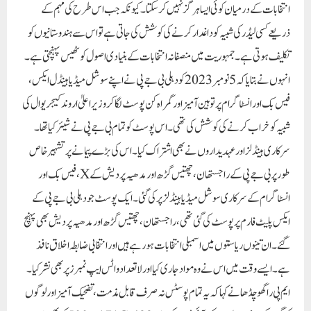
انتخابات کے درمیان کوئی ایسا ہرگز نہیں کر سکتا۔ کیونکہ جب اس طرح کی مہم کے
ذریعے کسی لیڈر کی شبیہ کو داغدار کرنے کی کوشش کی جاتی ہے تو اس سے ہندوستانیوں کو
تکلیف ہوتی ہے۔جمہوریت میں منصفانہ انتخابات کے بنیادی اصول کو ٹھیس پہنچتی ہے۔
انہوں نے بتایا کہ 5 نومبر 2023 کو دہلی بی جے پی نے اپنے سوشل میڈیا ہینڈل ایکس،
فیس بک اور انسٹاگرام پر توہین آمیز اور گمراہ کن پوسٹ لگا کر وزیراعلیٰ اروند کیجریوال کی
شبیہ کو خراب کرنے کی کوشش کی تھی۔ اس پوسٹ کو تمام بی جے پی نے شیئر کیا تھا۔
سرکاری ہینڈلز اور عہدیداروں نے بھی اشتراک کیا۔ اس کی بڑے پیمانے پر تشہیر خاص
طور پر بی جے پی کے راجستھان، چھتیس گڑھ اور مدھیہ پردیش کے X، فیس بک اور
انسٹاگرام کے سرکاری سوشل میڈیا ہینڈلز پر کی گئی۔ ایک پوسٹ جو دہلی بی جے پی کے
ایکس پلیٹ فارم پر پوسٹ کی گئی تھی، راجستھان، چھتیس گڑھ اورمدھیہ پردیش بھی پہنچ
گئے۔ ان تینوں ریاستوں میں اسمبلی انتخابات ہو رہے ہیں اور انتخابی ضابطہ اخلاق نافذ
ہے۔ ایسے وقت میں اس نے وہ مواد جاری کیا اور لاتعداد واٹس ایپ نمبرز پر بھی نشر کیا۔
ایم پی راگھو چڈھا نے کہا کہ یہ تمام پوسٹس نہ صرف قابل مذمت، تضحیک آمیز اور لوگوں