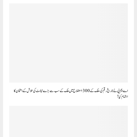
اے ایم پی نے تاریخ رقم کی، ملک کے 300+ اضلاع میں ملک کے سب سے بڑے ٹیلنٹ کی تلاش کے امتحان کا
اہتمام کیا!