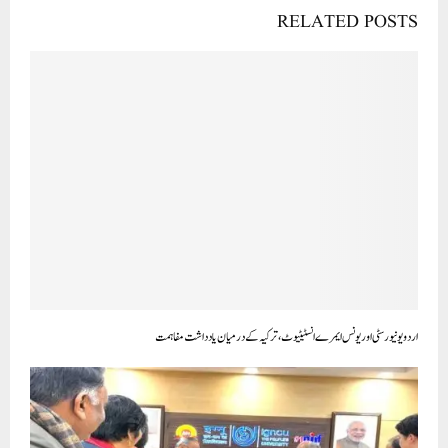
RELATED POSTS
اردو یونیورسٹی اور یونس ایمرے انسٹیٹیوٹ، ترکیہ کے درمیان یادداشت مفاہمت