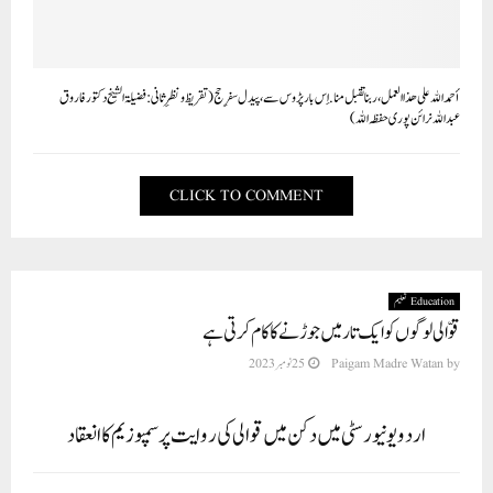
أحمد الله على هذا العمل، ربنا تقبل منا. اِس بار پڑوس سے، پیدل سفرِ حج (تقریظ و نظرِ ثانی: فضیلۃ الشیخ دکتور فاروق
عبداللہ نرائن پوری حفظہ اللہ)
CLICK TO COMMENT
Education تعلیم
قوّالی لوگوں کو ایک تار میں جوڑنے کا کام کرتی ہے
by
Paigam Madre Watan
25 نومبر 2023
اردو یونیورسٹی میں دکن میں قوالی کی روایت پر سمپوزیم کا انعقاد