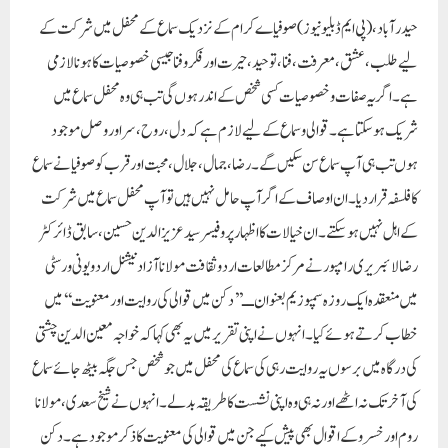
حیدرآباد، (پی ایم ڈبلیو نیوز)
صوفیاے کرام کے نزدیک سماع کے محفل میں شرکت کے
لیے طلب ،عشق ،معرفت،فنا،توحید ،حیرت اور فکر و فنا جیسی خصوصیات کا ہونا لازمی
ہے ۔اگر یہ صفات و خصوصیات کسی شخص کے اندر ہوں گی تب ہی وہ محفل سماع میں
شریک ہو سکتا ہے ۔ قوالی و سماع کے لیے لازم ہے کہ دل ،روح ،سر اور وصل موجود
ہوں تب ہی آپ سماع سن سکیں گے ۔رضا ،جمال ،جلا ل ،محبت اور قرب کو صوفیا نے سماع
کا فلسفہ قرار دیا ۔ان اوصاف کے اگر آپ حامل نہیں ہیں تو آپ محفل سماع میں شرکت
کے اہل نہیں ہو سکتے ۔ان خیالات کا اظہار پروفیسر سید عزیز الدین حسین، سابق ڈائرکٹر
رضالائبریری رامپور نے مرکز مطالعات اردو ثقافت مولانا آزاد نیشنل اردو یونی ورسٹی
میں منعقدہ ایک روزہ سمپوزیم بعنوان ــ’’دکن میں قوالی کی روایت اور معنویت‘‘ میں
خطاب کرتے ہوئے کیا ۔انہوں نے اپنی تقریر میں یہ بھی کہا کہ خواجہ معین الدین چشتی
کی درگاہ میں برسوں یہ روایت رہی کی سماع کی محفل میں جو شخص جس جگہ بیٹھ جائے سماع
کی آخرتک نہ اٹھے اور نہ ہی وہ اپنی نشست کا طریقہ بدلے ۔انہوں نے شیخ سعدی ،مولانا
روم اور خسرو کے اقوال بھی پیش کیے جن میں قوالی کی معنویت کا ذکر موجود ہے ۔دکن