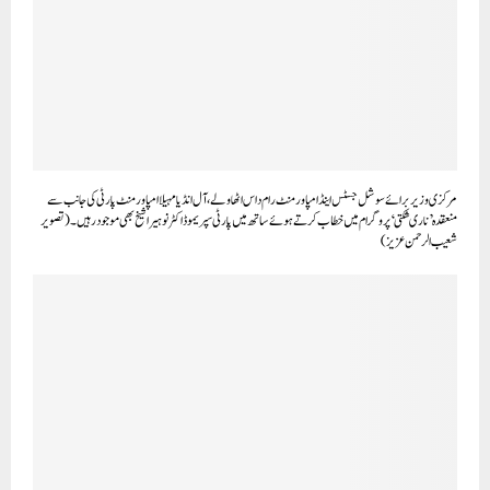
مرکزی وزیر برائے سوشل جسٹس اینڈ امپاورمنٹ رام داس اٹھاولے ، آل انڈیا مہیلا امپاورمنٹ پارٹی کی جانب سے
منعقدہ ’ناری شکتی ‘ پروگرام میں خطاب کرتے ہوئے ساتھ میں پارٹی سپریمو ڈاکٹر نوہیرا شیخ بھی موجود رہیں ۔(تصویر
شعیب الرحمن عزیز)