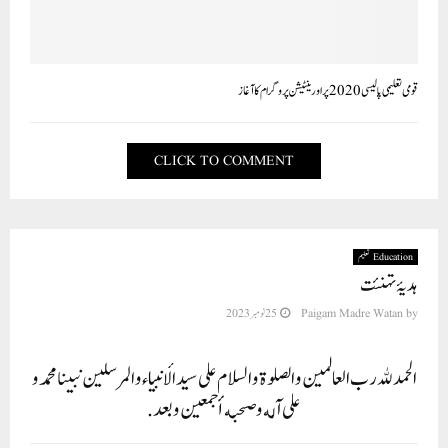
قومی تعلیمی پالیسی 2020 پر اورینٹیشن پروگرام کا آغاز
CLICK TO COMMENT
Education تعلیم
ہدیۂ تہنئت
by
Paigam Madre Watan
25 نومبر 2023
الحمد لله رب العالمين والصلوة والسلام على سيد الأنبياء والمرسلين نبينا محمد و
على آله و صحبه أجمعين و بعد.