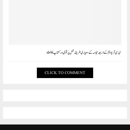
سی سی آر یو ایم کے ذریعہ حجامہ کے معیاری طریقہ عمل پر قومی ورکشاپ کا ا نعقاد
CLICK TO COMMENT