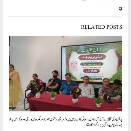
RELATED POSTS
پریم چند کی تخلیقات آج بھی ہماری رہنمائی کا ذریعہ ہیں: پروفیسر شاہد رضوی شعبہ اردومگدھ یونیورسٹی بودھ گیامیں پریم
چند کے یوم پیدائش پر پروگرام کا انعقاد