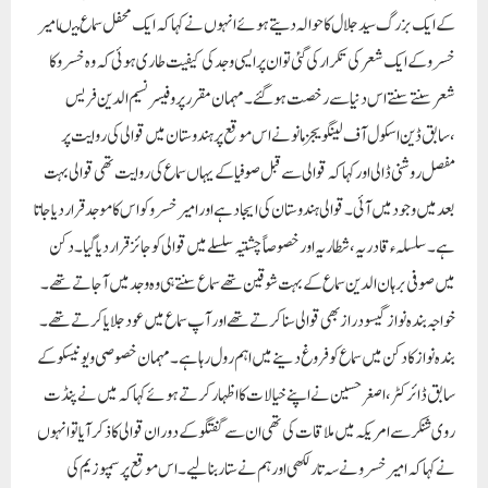
کے ایک بزرگ سید جلال کا حوالہ دیتے ہوئے انہوں نے کہا کہ ایک محفل سماع میںامیر
خسرو کے ایک شعر کی تکرار کی گئی تو ان پر ایسی وجد کی کیفیت طاری ہوئی کہ وہ خسرو کا
شعر سنتے سنتے اس دنیا سے رخصت ہو گئے ۔مہمان مقرر پروفیسر نسیم الدین فریس
،سابق ڈین اسکول آف لینگویجز مانو نے اس موقع پر ہندوستان میں قوالی کی روایت پر
مفصل روشنی ڈالی اور کہا کہ قوالی سے قبل صوفیا کے یہاں سماع کی روایت تھی قوالی بہت
بعدمیں وجود میں آئی ۔قوالی ہندوستان کی ایجاد ہے اور امیر خسرو کو اس کا موجد قرار دیا جاتا
ہے ۔سلسلہ ء قادریہ ، شطاریہ اور خصوصا ً چشتیہ سلسلے میں قوالی کو جائز قرار دیا گیا ۔دکن
میں صوفی برہان الدین سماع کے بہت شوقین تھے سماع سنتے ہی وہ وجد میں آجاتے تھے ۔
خواجہ بندہ نواز گیسو دراز بھی قوالی سنا کرتے تھے اور آپ سماع میں عود جلایا کرتے تھے ۔
بندہ نواز کا دکن میں سماع کو فروغ دینے میں اہم رول رہا ہے ۔مہمان خصوصی ویونیسکو کے
سابق ڈائرکٹر، اصغر حسین نے اپنے خیالات کا اظہارکرتے ہوئے کہا کہ میں نے پنڈت
روی شنکر سے امریکہ میں ملاقات کی تھی ان سے گفتگو کے دوران قوالی کا ذکر آیا تو انہوں
نے کہا کہ امیر خسرو نے سہ تار لکھی اور ہم نے ستار بنا لیے ۔اس موقع پر سمپوزیم کی