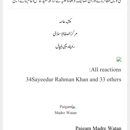
کی توفیق عطا فرمائے اور ان تصانیف کو علماء و طلبہ کے ساتھ مفید خاص وعام بنائے آمین
مکتبہ عامہ
مرکز الصفا الإسلامى
روپندیہی نیپال
All reactions:
34
Sayeedur Rahman Khan and 33 others
Paigam Madre Watan