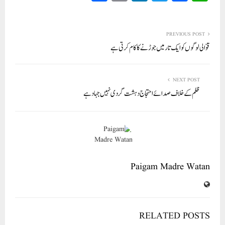
ha
m
nk
wi
ce
ha
re
ail
ed
tte
bo
ts
In
r
ok
A
PREVIOUS POST
قوّالی لوگوں کو ایک تار میں جوڑنے کا کام کرتی ہے
pp
NEXT POST
ظلم کے خلاف صدائے احتجاج دہشت گردی نہیں جہاد ہے
Paigam Madre Watan
RELATED POSTS