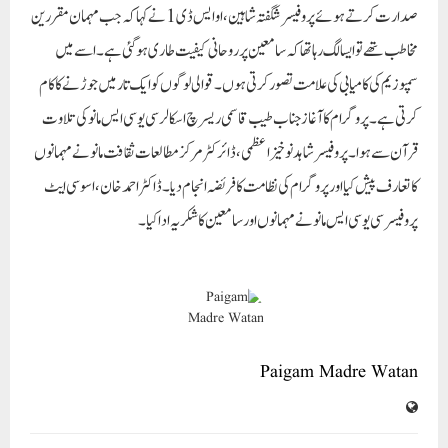
صدارت کرتے ہوئے پروفیسر شگفتہ شاہین ،او ایس ڈی 1 نے کہا کہ جب مہمان مقررین
مخاطب تھے تو ایسا لگ رہا تھا کہ سامعین پر روحانی کیفیت طاری ہوگئی ہے ۔اسے میں
سمپوزیم کی کامیابی کی علامت تصور کرتی ہوں ۔قوالی لوگوں کو ایک تار میں جوڑنے کا کام
کرتی ہے ۔پروگرام کا آغاز جناب طیب قاسمی ریسرچ اسکالر سی یو سی ایس مانو کی تلاوت
قرآن سے ہوا۔ پروفیسر شاہد نوخیز اعظمی ،ڈائرکٹر مرکز مطالعات ثقافت مانو نے مہمانوں
کا تعارف پیش کیا اور پروگرام کی نظامت کا فریضہ انجام دیا۔ڈاکٹر احمد خان، اسوسی ایٹ
پروفیسر سی یو سی ایس مانو نے مہمانوں اور سامعین کا شکریہ ادا کیا۔
Paigam Madre Watan