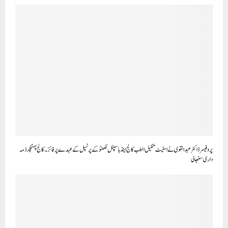
پروفیسر ڈاکٹر عبد القوی نے اسٹیٹ تکمیل الطب کالج اینڈ ہاسپٹل لکھنؤ کے پرنسپل کے عہدے پر فائز ۔ کالج پہنچکر ذمہ
داری سنبھالی