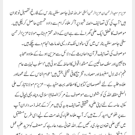
جامعہ سلفیہ بنارس کے فارغ التحصیل نوجوان
عزیزم سعید الرحمن بن عزیز الرحمن السلفی سلمہ اللہ تعالیٰ
ہیں ‘ آپ کی کئی تصانیف منصۂ شہود پر آکر علماء کرام سے داد وتحسین حاصل کر چکی ہیں .
موصوف کا تعلق ایک علمی گھرانے سے ہے ان کے والد محترم جناب مولانا عزیز الرحمن
سلفی جامعہ سلفیہ بنارس میں کئی سالوں تک تدریسی خدمات انجام دے چکے ہیں۔
موصوف کی تصانیف قرآن و احادیث کے دلائل سے مزین ہونے کے علاوہ صحابہ
وتابعین اور سلف صالحین کے مستند اقوال کا احاطہ کئے ہوئی ہیں ‘اسلوب نہایت عام
فہم’استدلال مضبوط اور مصادر وتخریج کافی تشفی بخش ہیں ‘عوام الناس کے لئے عموما اور
علماء و طلبہ کے لئے خصوصا ان کتابوں کا مطالعہ بہت مفید ہے – عزیزم مولانا تبارک علی
السلفی حفظہ اللہ کی کوششوں سے موصوف نے مرکز الصفا الإسلامى روپندیہی نیپال کے
مکتبہ عامہ کے لئے اپنی علمی و تحقیقی تصانیف ہدیہ کی ہیں مرکز کے جملہ ذمہ داران آپ
سے پر خلوص امید کرتے ہیں کہ آپ علماء و طلباء کی خدمت کے لیے اسی طرح مستقبل
میں بھی علمی تعاون جاری رکھیں گے. اللہ تعالیٰ سے دعاء ہے کہ مصنف کو مزید علم وعمل