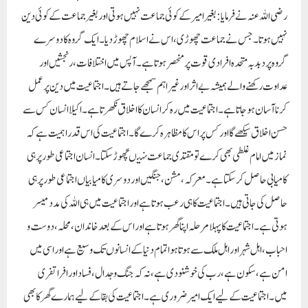
کامیابی حاصل کر سکتا ہے۔ معرکہ، مشن ، جنگیں اور دوسری کامیابیاں اجتماعی طور پر ہی
حاصل کی جاتی ہیں۔ اجتماعیت کا ہی رعب ہوتا ہے اور اجتماعیت میں ہی اللہ کی مدد میسر
ہوتی ہے۔اجتماعیت کا پہلا مرحلہ اپنا گھر ہوتا ہے اور اس کے بعد خاندان، محلہ ، دوست و
احباب، اہل شہر اور اہل ملک سے ہوتا ہوا تمام دنیا کے انسانوں تک وسیع ہے اور اسی میں
امن ہے ، سکون ہے، رب کی خوشنودی ہے، نہ کہ جنگ و جدال ، فساد اور افراتفری
میں۔اجتماعیت کے لیے ایک امیر ضروری ہے۔ اجتماعیت کی بقا کے لیے ہمارے گھر کا بھی
ایک امیر ہونا چاہیے، جس کا سب سے بڑا حق دار والد ہے، اگر وہ نہ ہو تو بڑا بھائی اور شادی
شدہ عورت کے لیے اس کا شوہر اس کا امیر ہے۔ اس کے برخلاف کوئی بھی ترتیب غیر
اسلامی ہے اور وہ ترتیب اجتماعیت کا اصل حق ادا نہیں کر سکتی۔اجتماعیت نسل پرستی ، کالے
گورے، امیر و غریب اور چھوٹے بڑے کی تفریق سے بالاتر ہو کر حاصل کی جاسکتی ہے،
جس میں ہر انسان کے حقوق برابر ہوں اور ہر انسان دوسرے انسان کے لیے محترم ہو۔
ہمارے لیے بحیثیت انسان اور مومن ضروری ہے کہ متحد ہو کر ر ہیں ، چاہے وہ گھر کے
افراد کے بیچ یا گھر سے باہر۔ اس اتحاد کو معمولی ناراضگی، عیب جوئی، تنگ نظری اور مقابلہ