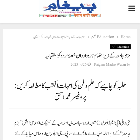
PRIMARY
MENU
Home
Education تعلیم
بزمِ جامعہ کے زیرِ اہتمام تازہ واردان شعبۂ اردو کو استقبالیہ
Education تعلیم
بزمِ جامعہ کے زیرِ اہتمام تازہ واردان شعبۂ اردو کو استقبالیہ
by
Paigam Madre Watan
26 نومبر 2023
طلبہ کو چاہیے کہ علم و فن کی امہات الکتب کا مطالعہ کریں:
پروفیسر محمد اسحق
نئی دہلی(پی ایم ڈبلیو نیوز)
شعبہ اردو، جامعہ ملیہ اسلامیہ کے سبجیکٹ ایسو سی ایشن ’’بزمِ
جامعہ‘‘ کے زیر اہتمام بی۔اے، ایم۔اے اور پی۔ جی ڈپلوما اِن اردو ماس میڈیا کے نئے