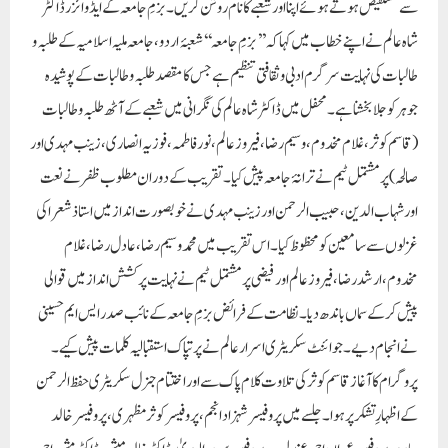
سے مستفیض ہوتے ہوئے اپنا اور شعبے کا نام روشن کریں۔ بزمِ جامعہ کے ایڈوائزر ڈاکٹر
شاہ عالم نے اپنے خطاب میں کہا کہ ’’بزمِ جامعہ‘‘ شعبۂ اردو، جامعہ ملیہ اسلامیہ کے طلبہ و
طالبات کی نہایت سرگرم ادبی و ثقافتی تنظیم ہے جس کا مقصد طلبہ و طالبات کے پوشیدہ
جوہر کو جلا بخشنا ہے۔ محفل میں ڈاکٹر شاہ عالم کی نگرانی میں شعبے کے آٹھ طلبہ و طالبات
(قاسم کوثر، غلام مخدوم، وسیم رضا، فیروز عالم، نور فاطمہ، فوزیہ انصاری ، زینب مہدی اور
صالحہ) پر مشتمل ٹیم نے ترانۂ جامعہ پیش کیا۔ تقریب کے دوران مطلوب ظفر نے نعت
اور شہاب الدین، حبیب الرحمن اور زینب مہدی نے خوبصورت انداز میں استاذ شعرا کی
غزلوں سے سامعین کو محظوظ کیا۔ اس تقریب میں محمد وسیم رضا، عادل رضا، غلام
مخدوم، ارشد رضا، فیروز عالم اور فیضی پر مشتمل ٹیم نے نہایت پرکشش انداز میں قوالی
پیش کر کے سماں باندھ دیا۔ نظامت کے فرائض بزمِ جامعہ کے نائب صدر ایس ایم حسینی
نے انجام دیے۔ جوائنٹ سکریٹری اسرار عالم نے پرتپاک استقبالیہ کلمات پیش کیے۔
پروگرام کا آغاز قاسم کوثر کی تلاوت کلام پاک سے اور اختتام جنرل سکریٹری حفظ الرحمن
کے اظہارِ تشکر پر ہوا۔ جلسے میں پروفیسر شہزاد انجم، پروفیسر کوثر مظہری، پروفیسر خالد