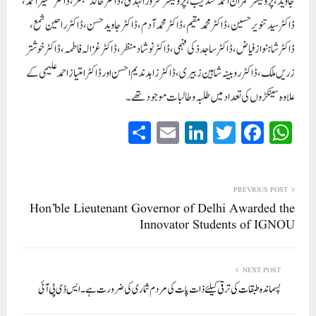
جاوید، پروفیسر عمران احمد عندلیب، پروفیسر سرورالہدیٰ، ڈاکٹر خالد مبشر، ڈاکٹر مشیر احمد،
ڈاکٹر سید تنویر حسین، ڈاکٹر محمد مقیم، ڈاکٹر محمد آدم، ڈاکٹر جاوید حسن، ڈاکٹر راحین شمع،
ڈاکٹر شاہنواز فیاض، ڈاکٹر ساجد ذکی فہمی، ڈاکٹر نوشاد منظر، ڈاکٹر غزالہ فاطمہ، ڈاکٹر خوشتر
زریں ملک ، ڈاکٹر روبینہ شاہین زبیری ، ڈاکٹر زاہد ندیم احسن اور ڈاکٹر امتیاز احمد علیمی کے
علاوہ سینکڑوں کی تعداد میں طلبہ و طالبات موجود تھے۔
S
E
Li
T
Fa
W
ha
m
nk
wi
ce
ha
re
ail
ed
tte
bo
ts
In
r
ok
A
PREVIOUS POST
Hon’ble Lieutenant Governor of Delhi Awarded the
pp
Innovator Students of IGNOU
NEXT POST
پسماندہ طبقات کی ترقی کیلئے ذات پات کی مردم شماری کی ضرور ت ہے۔ ایس ڈی پی آئی