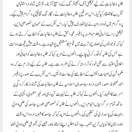
طلبہ و طالبات کے لیے فیکلٹی آف انجینئرنگ کے وسیع آڈیٹوریم میں شاندار استقبالیہ
تقریب کا انعقاد کیا گیا۔ اس موقع پرطلبہ و طالبات نے رنگارنگ ثقافتی پروگرام پیش کیے ۔
پروگرام میں نو واردان نے اپنا تعارف پیش کیا۔ اس تقریب کے مہمانِ خصوصی ڈین،
فیکلٹی برائے انسانی علوم و السنہ پروفیسرمحمداسحق نے طلبہ و طالبات کو خطاب کرتے ہوئے
کہا کہ نوجوانوں کی اصلاح و تربیت میں قوم کا مستقبل پوشیدہ ہے ۔ وقت بیش قیمت دولت
ہے جس کی طلبہ کو قدر کرنی چاہیے۔ انھوں نے مزید کہا کہ طلبہ و طالبات کو ایمانی اور
اخلاقی اعتبار سے بھی خود کو آراستہ کرنے کی ضرورت ہے۔ طلبہ کے لیے لازم ہے کہ وہ
علم و فن کی امہات الکتب کے مطالعے کی عادت ڈالیں۔ اس تقریب کے صدر پروفیسر
احمد محفوظ،صدر شعبۂ اردو، جامعہ ملیہ اسلامیہ نے طلبہ و طالبات کی شاندار کارکردگی پر
مسرت کا اظہار کیا۔انھوں نے کہا کہ طلبہ نے نہایت تن دہی اور غیر معمولی دلچسپی کے
ساتھ تمام سرگرمیاں انجام دیں۔ انھوں نے طلبہ کو خصوصی طور پر جامعہ کی علمی و ادبی
راویت کی پاسداری کی تلقین کی ۔ انھوں نے مزید کہا کہ جامعہ کا شعبۂ اردو اس وقت
ہندوستان کا نمایاں ترین شعبہ ہے، لہٰذا طلبہ اپنے اساتذہ اور شعبے کی مجموعی علمی و ادبی فضا