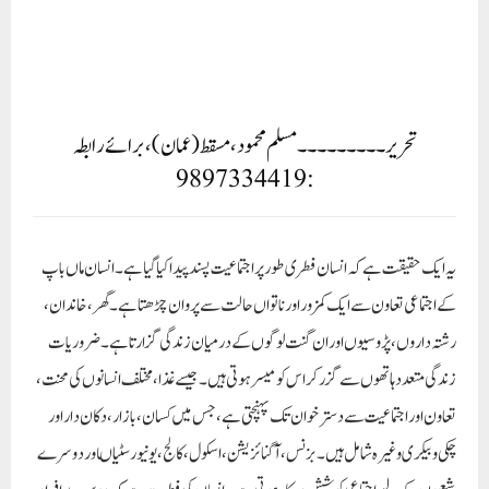
یہ ایک حقیقت ہے کہ انسان فطری طور پر اجتماعیت پسند پیدا کیا گیا ہے۔ انسان ماں باپ
کے اجتماعی تعاون سے ایک کمزوراور ناتو اں حالت سے پروان چڑھتا ہے۔ گھر، خاندان،
رشتہ داروں، پڑوسیوں اور ان گنت لوگوں کے درمیان زندگی گزارتا ہے۔ ضروریات
زندگی متعدد ہا تھوں سے گزر کر اس کو میسر ہوتی ہیں۔ جیسے غذا، مختلف انسانوں کی محنت ،
تعاون اور اجتماعیت سے دستر خوان تک پہنچتی ہے، جس میں کسان ، بازار ، دکان دار اور
چکی و بیکری وغیرہ شامل ہیں۔ بزنس ، آگنائزیشن ، اسکول، کالج ، یونیورسٹیاںاور دوسرے
شعبوں کے لیے اجتماعی کوشش درکار ہوتی ہے۔ انسان کی فطرت ہے کہ دوسرے افراد
کی معیت میں رہنا پسند کرتا ہے۔ خوشی اور غم کے موقعوں پر دوسروں کا ساتھ پسند کرتا
ہے۔اللہ سبحانہ تعالیٰ بھی انسانوں کو اجتماعی طور پر قرآن میں مخاطب کرتا ہے۔ جیسے اے
مومنو! اے لوگو! وغیرہ۔ اللہ نے عبادات کا بھی اجتماعی طریقہ مرتب فرمایا ہے۔ نماز
باجماعت ، رمضان کے روزے، اجتماعی زکوۃ اور حج اجتماعیت کے ساتھ ادا کیے جاتے
ہیں۔ چوں کہ انسان کی فطرت میں اجتماعیت ہے، اس لیے فرض عبادتیں اجتماعیت کے
سبب ہلکی اور فطرت کے مطابق آسان ہو جاتی ہیں، ورنہ بغیر جماعت کے نماز ،بغیر
رمضان کے روزے اور دوسرے فرائض کا ادا کرنا نسبتاً مشکل ہو جاتا ہے۔اللہ سبحانہ تعالیٰ