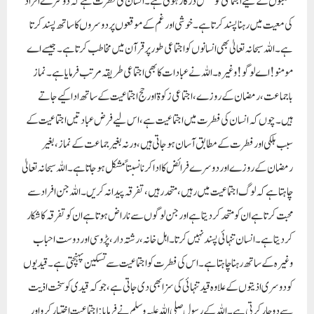
چاہتا ہے کہ لوگ اجتماعیت میں رہیں، متحدر ہیں، تفرقہ پیدا نہ کریں۔ اللہ جن افراد سے
محبت کرتا ہے ان کومتحد کر دیتا ہے اور جن لوگوں سے ناراض ہوتا ہے ان کو تفرقہ کا شکار
کر دیتا ہے۔انسان تنہائی پسند نہیں کرتا۔ اہل خانہ، رشتہ دار، پڑوسی اور دوست احباب
وغیرہ کے ساتھ رہنا چاہتا ہے۔ اس کی فطرت کواجتماعیت سے تسکین پہنچتی ہے۔ قیدیوں
کو دوسری اذیتوں کے علاوہ قید تنہائی کی سزا بھی دی جاتی ہے، جو کہ قیدی کو سخت اذیت
سے دو چار کرتی ہے۔اللہ کے رسول صلی اللہ علیہ وسلم نے فرمایا: اجتماعیت اختیار کرو اور
انتشار سے بچو۔ شیطان کا آسان لقمہ فرد واحد ہوتا ہے نہ کہ متحد اور مجتمع لوگ۔ جس
طرح اکیلی بکری بھیڑیے کا آسان شکار ہوتی ہے، اسی طرح اکیلا انسان بھی آسانی سے
شیطان کاشکار ہو سکتا ہے۔اجتماعیت کی اہمیت کے بارے میں اللہ کے رسول صلی اللہ علیہ
وسلم کے کچھ اور بیش قیمت ارشادات مندرجہ ذیل ہیں:
٭ اللہ سبحانہ تعالیٰ جس کی قوم پر عذاب بھیجا ہے تو کبھی زمین سے اور کبھی آسمان سے اور
کبھی ان کے اتحاد کوپارہ پارہ کر کے۔
٭ جو اجتماعیت سے ایک بالشت بھی ہٹا ، اس نے اسلام کا طوق اپنے گلے سے نکال دیا۔ یعنی