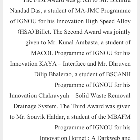
The
First Award
was given to
Mr. Bichitra
Nandad Das
, a student of MA-JMC Programme
of IGNOU for his Innovation
High Speed Alloy
(HSA) Billet
. The
Second Award
was jointly
given to
Mr.
Kunal Ambasta
, a student of
MACOL Programme of IGNOU for his
Innovation
KAYA – Interface
and
Mr. Dhruven
Dilip Bhalerao
, a student of BSCANH
Programme of IGNOU for his
Innovation
Chakravyuh – Solid Waste Removal
Drainage System
. The
Third Award
was given
to
Mr.
Souvik Haldar
, a student of the MBAFM
Programme of IGNOU for his
Innovation
Hornet : A Darkweb and