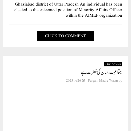
Ghaziabad district of Uttar Pradesh An individual has been
elected to the esteemed position of Minority Affairs Officer
within the AIMEP organization
CLICK TO COMMENT
Articles مضامین
اجتماعیت انسان کی فطرت ہے
by
Paigam Madre Watan
26 نومبر 2023
تحریر ۔۔۔۔۔۔۔۔۔مسلم محمود ، مسقط (عمان) ،برائے رابطہ
:9897334419