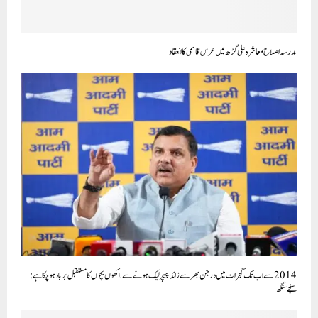
مدرسہ اصلاح معاشرہ علی گڑھ میں عرس قاسمی کا انعقاد
2014 سے اب تک گجرات میں درجن بھر سے زائد پیپر لیک ہونے سے لاکھوں بچوں کا مستقبل برباد ہو چکا ہے:
سنجے سنگھ