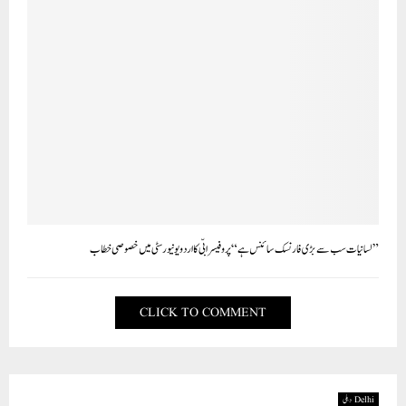
”لسانیات سب سے بڑی فارنسک سائنس ہے“ پروفیسر ابّی کا اردو یونیورسٹی میں خصوصی خطاب
CLICK TO COMMENT
Delhi دہلی