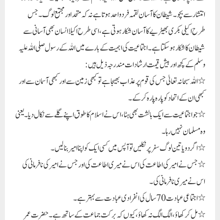
وہ مسلمان نہیں رہا۔
٭ اگر دو یا تین لوگ سفر پر نکلیں تو آپس میں کسی ایک کو اپنا امیر بنالیں۔
٭ جس نے امیر کی اطاعت کی اس نے میری اطاعت کی اور جس نے امیر کی نافرمانی کی
اس نے میری نافرمانی کی۔
٭ اجتماعی عبادت 70 سال کی انفرادی عبادت سے بہتر ہے۔
٭ مل کر کھاؤ ، الگ الگ نہ کھاؤ، کیوں کہ برکت جماعت کے ساتھ ہے۔حضرت عمر
رضی اللہ عنہ نے فرمایا: بغیر امیر کے کوئی جماعت نہیں ہوتی اور بغیر جماعت کے کوئی دین
نہیں ہوتا۔ جس نے جماعت چھوڑی، اس نے اسلام چھوڑ دیا۔ایک گروہ کا دوسرے
گروہ پر دبد بہ متحدہ افرادی قوت پر منحصر ہوتا ہے۔ آپس میں اختلافات ، رنجشیں اور
عداوت رکھنے والے ہمیشہ بے اثر اور غیر اہم سمجھے جاتے ہیں۔اجتماعیت میں دین پر عمل
کرنا آسان ہو جاتا ہے۔ اجتماعیت میں رہ کر انسان کا اخلاق نکھرتا ہے۔ اکیلا انسان کس سے
حسن اخلاق سیکھے گا اور کس پر اس کا مظاہرہ کرے گا۔ اجتماعیت کی اس قدر اہمیت ہے کہ
نماز میں امام غلطی بھی کرے تو مقتدی جماعت نہیںچھوڑ سکتا۔انسان اجتماعی طور پر ہی