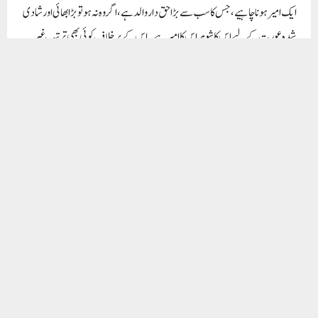
آرائی میں ضائع نہ کریں۔ اجتماعیت کی فطرت کی تسکین کے لیے وسیع القلبی، عفوودرگزر
اور معمولی باتوں پر چشم پوشی سے کام لیں۔ متحد رہیں، اللہ کے پسندیدہ بندے بن کر
رہیں۔ قربانیاں دیں نہ کہ قربانیاں لیں،کیوں کہ لینے والے سے دینے والے کا ہاتھ بہتر
ہوتا ہے۔
Paigam Madre Watan
RELATED POSTS