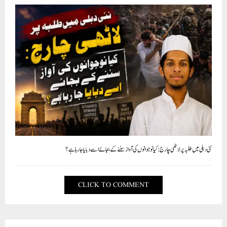
نئی دہلی میں طلبہ پر لاٹھی چارج: کیا نوجوانوں کی آواز سننے کے بجائے اسے دبایا جا رہا ہے؟
CLICK TO COMMENT