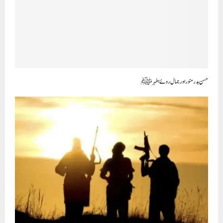
حسن بدر منور اور جمال روئے اطہر ﷺ