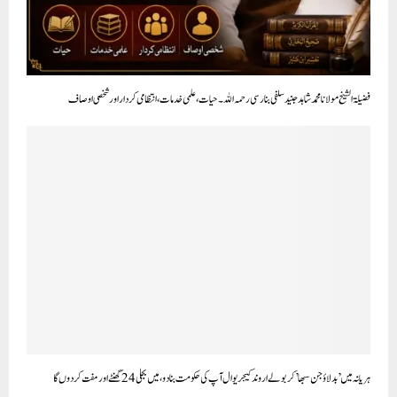
فضیلۃ الشیخ مولانا محمد شاہد جنید سلفی بنارسی رحمہ اللہ۔ حیات، علمی خدمات، انتظامی کردار اور شخصی اوصاف
ہریانہ میں’ بدلاؤ جن سبھا’ کر بولے ا روند کیجریوال آپ کی حکومت بنادو، میں بجلی 24 گھنٹے اور مفت کر دوں گا