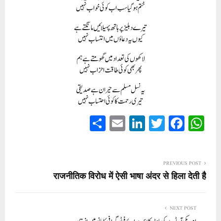
ختم ہوگیا سب اب کوئی خواب نہیں
تیرے دہلیز پر ہاتھ پہیلائیں مانگتے ہے
کیوں یہ دعاؤں میں ا نتساب نہیں
لاکھوں کی تعداد میں گھومتے ہے ہم
پھر بھی کوئی طاقت احزاب نہیں
یہ نسل مسلم سے حیران ہے صدیقی
تیری رحمت کا کوئی ا حتساب نہیں
S
E
Li
T
Fa
W
ha
m
nk
wi
ce
ha
re
ail
ed
tte
bo
ts
In
r
ok
A
PREVIOUS POST
राजनीतिक विरोध में ऐसी भाषा अंदर से हिला देती है
pp
NEXT POST