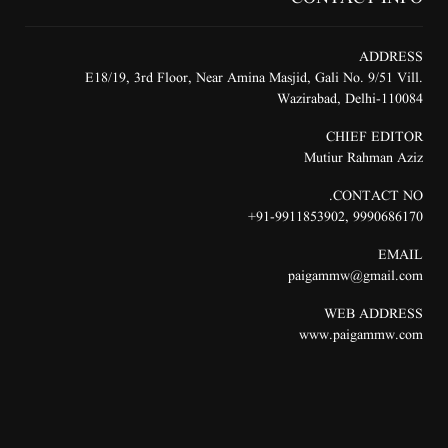
ADDRESS
E18/19, 3rd Floor, Near Amina Masjid, Gali No. 9/51 Vill.
Wazirabad, Delhi-110084
CHIEF EDITOR
Mutiur Rahman Aziz
CONTACT NO.
91-9911853902+
,
9990686170
EMAIL
paigammw@gmail.com
WEB ADDRESS
www.paigammw.com