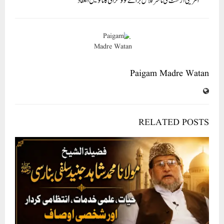
امریکی آرٹسٹ کی ماسٹر کلاس برائے فوٹوگرافی کا مانو میں انعقاد
Paigam Madre Watan
RELATED POSTS