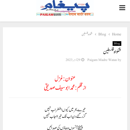
PRIMARY
MENU
شکواہ فلسطین
Blog
Home
Blog
شکواہ فلسطین
29 نومبر 2023
Paigam Madre Watan
by
عنوان:غزل
ازقلم: محمد ابوسیف صدیقی
تیرے بحر میں کیوں اضطراب نہیں
گزرگئے دن اب تک تیرا اجاب نہیں
چیختے آنسوں وہ ماوّں کی صدائیں