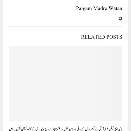
Paigam Madre Watan
RELATED POSTS
ہائیر ایجوکیشن منسٹر آتشی نے کیجریوال کے دہلی فارماسیوٹیکل سائنسز اینڈ ریسرچ یونیورسٹی کے کانووکیشن تقریب میں