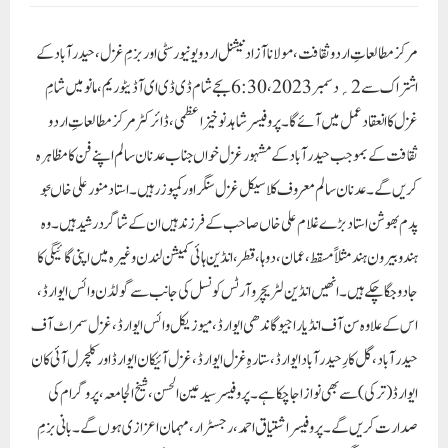
مرکز مطالعاتِ اردو ثقافت ، مولانا آزاد نیشنل اردو یونیورسٹی اور بزمِ غزل ، حیدرآباد کے
اشتراک سے 2؍ دسمبر 2023، 6:30بجے شام ڈی ڈی ای آڈیٹوریم ، مانو میں شامِ
غزل کا انعقاد عمل میں آئے گا ۔ پروفیسر شاہد نوخیز اعظمی، ڈائرکٹر مرکز مطالعاتِ اردو
ثقافت کے بموجب حیدرآباد کے مشہور غزل خواں جناب عدنان سالم اپنے فن کا مظاہرہ
کریں گے۔ عدنان سالم معروف کلاسیکل غزل سنگر اور کمپوزر ہیں۔ استاد منور علی خاںجو
پدم بھوشن استاد بڑے غلام علی خاں صاحب کے فرزند ہیں ان کے شاگرد رشید ہیں ۔ وہ
ہندوبیرون ہند مثلاً مسقط، عمان ،دوہا، قطر،انڈین ہائی کمیشن لندن وغیرہ میں اپنی گائیگی کا
جادو جگا چکے ہیں۔ انھیں انڈین لٹریچر و آرٹس کونسل کی جانب سے گولڈن وائس ایوارڈ،
اس کے علاوہ سن آف انڈیا راجیو گاندھی ایوارڈ، میوزیکل وائس ایوارڈ،غزل سمراٹ آف
حیدرآباد، گل کارِ حیدرآباد ایوارڈ، ستارہِ غزل ایوارڈ،غزل آئیکان ایوارڈ اور کلچرل آئی کان
ایوارڈ (ترکی ) سے بھی نوازا جا چکا ہے۔ پروفیسرسید عین الحسن ، شیخ الجامعہ ، پروگرام کی
صدارت کریں گے۔ پروفیسر اشتیاق احمد، رجسٹرار، مہمان اعزازی ہوں گے۔ بانی بزمِ