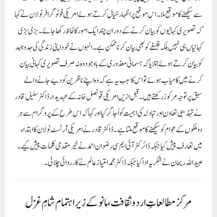
سے سیکھنے کا موقع ملا۔اس موقع پر اظہار خیال کرتے ہوئے امریکی فوٹوگرافر نولان نے کہا
کہ تصویری کہانیوں کو بیان کرنے کے دوران چند ایک امور کا لحاظ رکھا جائے۔ بڑی بڑی
کہانیاں ہی نہیں بلکہ فلسفے کو بھی بیان کرنا ممکن ہے۔ انہوں نے خود اپنی زندگی کی جدوجہد
کو بیان کرتے ہوئے بتلایا کہ جسمانی معذوری کے باوجود وہ نہ صرف تصویری کہانی بیان
کرنے میں کامیاب ہوئے تو اس کا سبب یہ ہے کہ وہ اپنے ناظرین کو دیے جانے والے
سبق پر توجہ مرکوز رکھتے ہیں۔قبل ازیں امریکی قونصل خانہ کے عہدیدار ڈاکٹر سلیل قادر
نے تہذیبی تعاون اور تبادلہ کی اہمیت کو اُجاگر کیا اور کہا کہ اس طرح کے پروگرام سے ہر
دو ملکوں کے عوام کو سیکھنے کا موقع ملتا ہے۔ ڈاکٹر قادر نے امریکی آرٹسٹ نولان کا ابتداء
میں تعارف پیش کیا جبکہ ڈائرکٹر آئی ایم سی رضوان احمد نے خیر مقدمی کلمات پیش کیے۔
عبیداللہ ریحان نے شکریہ ادا کیا جبکہ ڈاکٹر محمد امتیاز عالم نے کارروائی چلائی۔
مرکز مطالعاتِ اردو ثقافت ، مانو کے زیر اہتمام شامِ غزل