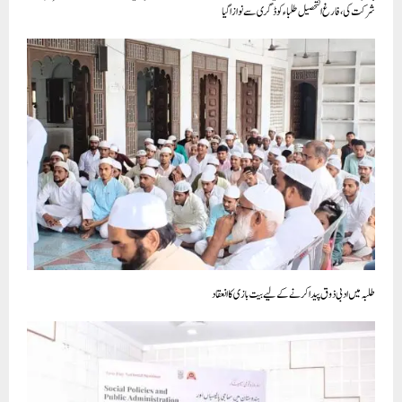
شرکت کی، فارغ التحصیل طلباء کو ڈگری سے نوازا گیا
طلبہ میں ادبی ذوق پیدا کرنے کے لیے بیت بازی کا انعقاد