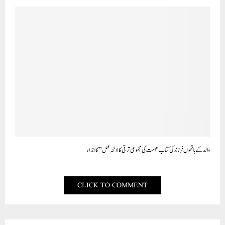
والد کے ہاتھوں فرزند کی کتاب "امت کی مجموعی ترقی کا لائحہ عمل” کا اجراء
CLICK TO COMMENT