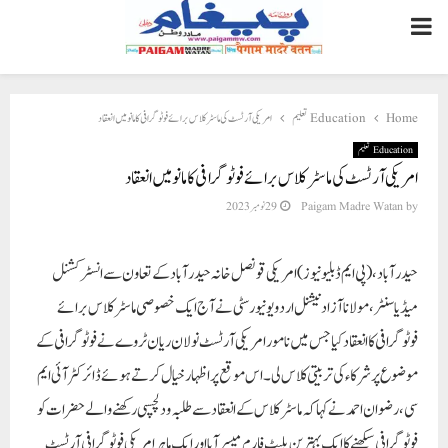
PRIMARY
MENU
امریکی آرٹسٹ کی ماسٹر کلاس برائے فوٹوگرافی کا مانو میں انعقاد
Education تعلیم
Home
Education تعلیم
امریکی آرٹسٹ کی ماسٹر کلاس برائے فوٹوگرافی کا مانو میں انعقاد
29 نومبر 2023
Paigam Madre Watan
by
حیدرآباد، (پی ایم ڈبلیو نیوز)
امریکی قونصل خانہ حیدرآباد کے تعاون سے انسٹرکشنل
میڈیا سنٹر، مولانا آزاد نیشنل اردو یونیورسٹی نے آج ایک خصوصی ماسٹر کلاس برائے
فوٹوگرافی کا انعقاد کیا جس میں نامور امریکی آرٹسٹ نولان ریان ٹروے نے فوٹوگرافی کے
موضوع پر شرکاء کی تربیتی کلاس لی۔ اس موقع پر اظہار خیال کرتے ہوئے ڈائرکٹر آئی ایم
سی، رضوان احمدنے کہا کہ ماسٹر کلاس کے انعقاد سے طلبہ و دلچسپی رکھنے والے حضرات کو
فوٹوگرافی سیکھنے کا ایک بہترین پلیٹ فارم میسر آیا اور ایک ماہر امریکی فوٹوگرافی آرٹسٹ