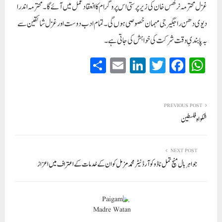
غزل محترمہ نرگس خان کی زیر پرستی اس پروگرام کا انعقاد عمل میں آئے گا۔ محترمہ اندرا
دیوی دھن راجگیرجی مہمان خصوصی ہوں گی۔ تمام ادب دوست اور غزل شائقین سے
بہ پابندیِ وقت شرکت کی خواہش کی جاتی ہے۔
S
E
Li
T
Fa
W
ha
m
nk
wi
ce
ha
re
ail
ed
tte
bo
ts
In
r
ok
A
PREVIOUS POST
شکواہ فلسطین
pp
NEXT POST
جواہر بال منچ تمل ناڈو کوآرڈنیٹر محمد مزمل کو ان کے خدما ت کے اعتراف میں اعزاز