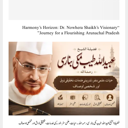
“Harmony’s Horizon: Dr. Nowhera Shaikh’s Visionary
Journey for a Flourishing Arunachal Pradesh”
فضیلۃ الشیخ عبیداللہ طیب مکی بنارسی رحمہ اللہ۔ حیات، علمی سفر، تدریسی خدمات، تحقیقی ذوق اور شخصی اوصاف