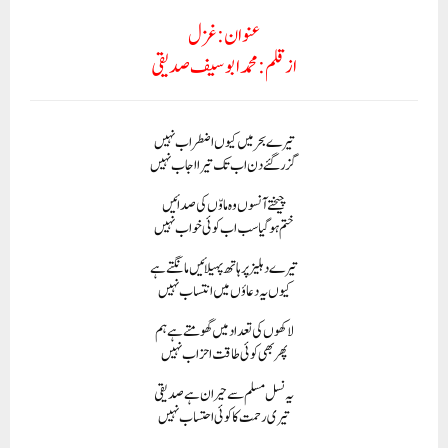
عنوان:غزل
ازقلم: محمد ابوسیف صدیقی
تیرے بحر میں کیوں اضطراب نہیں
گزرگئے دن اب تک تیرا اجاب نہیں
چیختے آنسوں وہ ماوّں کی صدائیں
ختم ہوگیا سب اب کوئی خواب نہیں
تیرے دہلیز پر ہاتھ پہیلائیں مانگتے ہے
کیوں یہ دعاؤں میں ا نتساب نہیں
لاکھوں کی تعداد میں گھومتے ہے ہم
پھر بھی کوئی طاقت احزاب نہیں
یہ نسل مسلم سے حیران ہے صدیقی
تیری رحمت کا کوئی ا حتساب نہیں