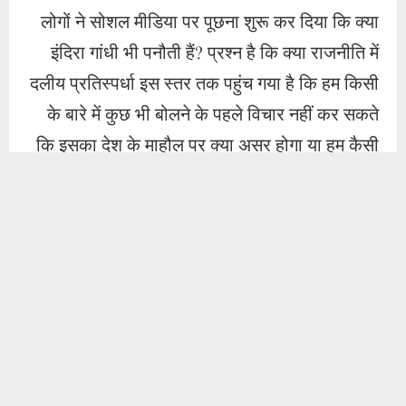
लोगों ने सोशल मीडिया पर पूछना शुरू कर दिया कि क्या
इंदिरा गांधी भी पनौती हैं? प्रश्न है कि क्या राजनीति में
दलीय प्रतिस्पर्धा इस स्तर तक पहुंच गया है कि हम किसी
के बारे में कुछ भी बोलने के पहले विचार नहीं कर सकते
कि इसका देश के माहौल पर क्या असर होगा या हम कैसी
परंपरा डाल रहे हैं? इसे कोई भी स्वीकार करेगा कि पनौती
शब्द राहुल गांधी के नहीं हो सकते। आमतौर पर गांवों –
मोहल्लों में प्रयोग किए जाने वाले शब्दों से उनका कभी
सीधा सामना नहीं हुआ है। उनके सलाहकारों और
रणनीतिकारों ने ही उन्हें ऐसा बोलने का सुझाव दिया होगा।
उन्होंने इसे समझा होगा और तब जाकर बोला होगा।
पॉकेटमार शब्द वो जानते हैं किंतु इस प्रकार के उदाहरण
का सुझाव भी उन्हें कहीं न कहीं से मिला होगा। इससे पता