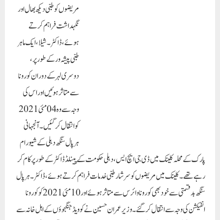
انسانیت کی خدمت کے ان کے جذبے کو سلام کرتی ہے۔ اگرچہ یہ اعزازیہ مرنے والے
کورونا جنگجوؤں کے خاندانوں کے نقصان کی تلافی نہیں کر سکتا، لیکن اس سے ان کے
مستقبل کو سنوارنے اور باعزت زندگی گزارنے میں ضرور مدد ملے گی۔ دہلی کے فوڈ
سپلائی کے وزیر عمران حسین نے مزید کہا کہ COVID-19 وبائی امراض کے
دوران، ڈاکٹروں، نرسوں، اساتذہ اور سرکاری ملازمین نے اپنے گھروں سے دور رہ کر 24
گھنٹے انسانیت کی خدمت کے لیے خود کو وقف کیا۔ وبائی مرض کے دوران بہت سے کورونا
جنگجو خود بھی کورونا سے متاثر ہوئے اور جان کی بازی ہار گئے۔کیجریوال حکومت دہلی کے
کورونا جنگجوؤں کے خاندانوں کو 1 کروڑ روپے کا اعزازیہ فراہم کر رہی ہے جنہوں نے
کورونا وبا کے دوران اپنی جانیں گنوائیں۔ وزیر عمران حسین نے کہا کہ ہم اپنے تمام کورونا
جنگجوؤں کے لیے احترام کا اظہار کرتے ہیں، جنہوں نے اپنی جان کی پرواہ کیے بغیر عوام
کی خدمت کی۔ انسانیت کی خدمت کرتے ہوئے اپنی جانیں قربان کرنے والے کورونا
جنگجوؤں کے خاندانوں کو مالی امداد فراہم کرنے کے کیجریوال حکومت کے اقدام کے طور
پر، بہت سے لوگوں نے سراہا ہے۔ یہ قدم نہ صرف کیجریوال حکومت کی جانب سے
کورونا جنگجوؤں کی بے لوث خدمات کو خراج تحسین پیش کرنے کے لیے ایک پہل ہے