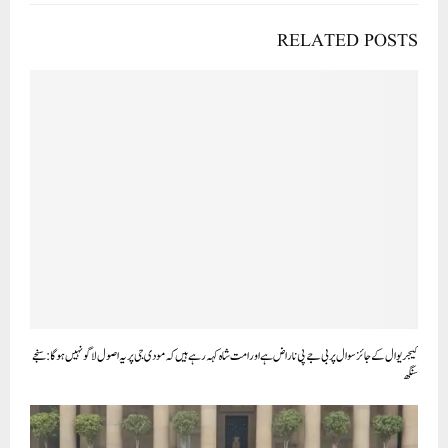
RELATED POSTS
کیجریوال کے جائز سوال پر بی جے پی ناراض ہے اور امت شاہ کہہ رہے ہیں کہ مودی جی پر یہ اصول لاگو نہیں ہوگا: سنجے
سنگھ