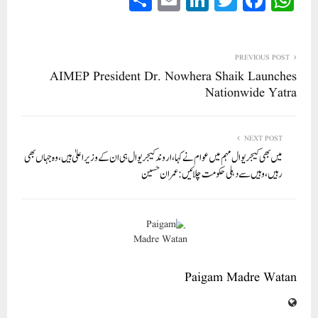
ha
m
nk
wi
ce
ha
re
ail
ed
tte
bo
ts
In
r
ok
A
PREVIOUS POST
AIMEP President Dr. Nowhera Shaik Launches
pp
Nationwide Yatra
NEXT POST
میں بھی کیجریوال مہم میں عوام نے کہا، اروند کیجریوال ہی ان کے وزیراعلیٰ ہیں، وہ جہاں بھی
رہیں، وہیں سے دہلی حکومت چلائیں: عمران حسین
Paigam Madre Watan