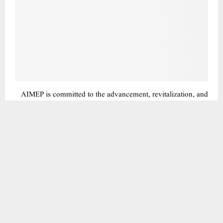
آپ کی لوک سبھا انتخابی مہم پارلیمنٹ میں بھی”کیجریوال تو دہلی ہوگی اور خوشحال ” کا آغاز
One Help Group Antique Construction and Builders Fraud