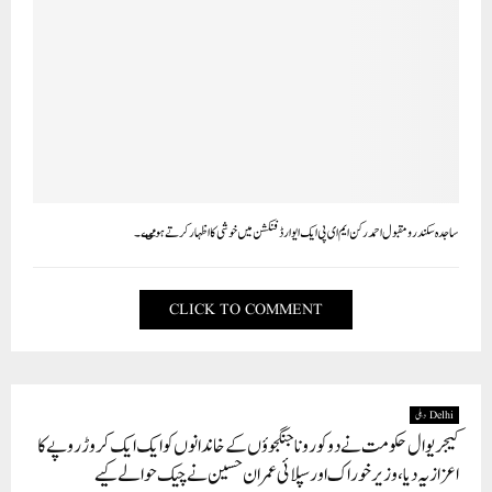
ساجدہ سکندر و مقبول احمد رکن ایم ای پی ایک ایوارڈ فنکشن میں خوشی کا اظہار کرتے ہوٸے۔
CLICK TO COMMENT
Delhi دہلی
کیجریوال حکومت نے دو کورونا جنگجوؤں کے خاندانوں کو ایک ایک کروڑ روپے کا
اعزازیہ دیا، وزیر خوراک اور سپلائی عمران حسین نے چیک حوالے کیے