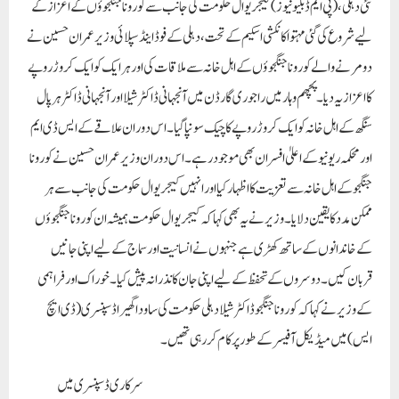
کے خاندانوں کے ساتھ کھڑی ہے جنہوں نے انسانیت اور سماج کے لیے اپنی جانیں
قربان کیں۔دوسروں کے تحفظ کے لیے اپنی جان کا نذرانہ پیش کیا۔ خوراک اور فراہمی
کے وزیر نے کہا کہ کورونا جنگجو ڈاکٹر شیلا دہلی حکومت کی ساودا گھیرا ڈسپنسری (ڈی ایچ
ایس) میں میڈیکل آفیسر کے طور پر کام کر رہی تھیں۔
سرکاری ڈسپنسری میں
مریضوں کو طبی دیکھ بھال اور نگہداشت فراہم کرتے ہوئے، ڈاکٹر۔شیلا، ایک ماہر طبی
پیشہ ور کے طور پر، دوسری لہر کے دوران کورونا سے متاثر ہوئیں اور اس کی وجہ سے وہ 04
مئی 2021 کو انتقال کر گئیں۔ آنجہانی ہرپال سنگھ دہلی کے شیورام پارک کے محلہ کلینک
میں ڈی جی ایچ ایس، دہلی حکومت کے پینلڈ ڈاکٹر کے طور پر کام کر رہے تھے۔ کلینک
میں مریضوں کو سرشار طبی خدمات فراہم کرتے ہوئے، ڈاکٹر۔ہرپال سنگھ بدقسمتی سے
خود بھی کورونا وائرس سے متاثر ہوئے اور 10 مئی 2021 کو کورونا انفیکشن کی وجہ سے
انتقال کر گئے۔ وزیر عمران حسین نے کوویڈ جنگجوؤں کے اہل خانہ سے کہا کہ دہلی حکومت