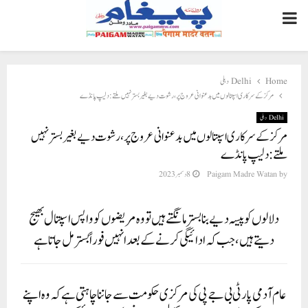
PRIMARY
MENU
Home
Delhi دہلی
مرکز کے سرکاری اسپتالوں میں بدعنوانی عروج پر، رشوت دیے بغیر بستر نہیں ملتے: دلیپ پانڈے
Delhi دہلی
مرکز کے سرکاری اسپتالوں میں بدعنوانی عروج پر، رشوت دیے بغیر بستر نہیں
ملتے: دلیپ پانڈے
by
Paigam Madre Watan
8 دسمبر 2023
دلالوں کو پیسہ دیے بنا بستر مانگتے ہیں تو وہ مریضوں کو واپس اسپتال بھیج
دیتے ہیں، جب کہ ادائیگی کرنے کے بعد انہیں فوراً بستر مل جاتا ہے
عام آدمی پارٹی بی جے پی کی مرکزی حکومت سے جاننا چاہتی ہے کہ وہ اپنے