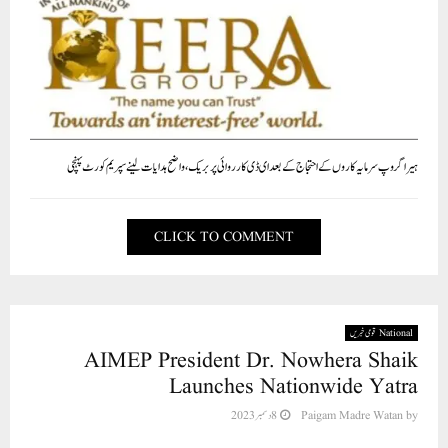
ہیرا گروپ سرمایہ کاروں کے احتجاج کے بعد ای ڈی کارروائی پر بریک، واضح ہدایات لینے سپریم کورٹ پہنچی
CLICK TO COMMENT
National قومی خبریں
AIMEP President Dr. Nowhera Shaik
Launches Nationwide Yatra
by
Paigam Madre Watan
8 دسمبر 2023