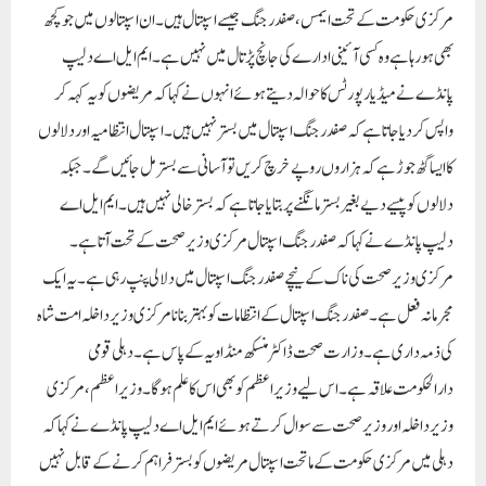
مرکزی حکومت کے تحت ایمس، صفدرجنگ جیسے اسپتال ہیں۔ ان اسپتالوں میں جو کچھ
بھی ہو رہا ہے وہ کسی آئینی ادارے کی جانچ پڑتال میں نہیں ہے۔ ایم ایل اے دلیپ
پانڈے نے میڈیا رپورٹس کا حوالہ دیتے ہوئے انہوں نے کہا کہ مریضوں کو یہ کہہ کر
واپس کر دیا جاتا ہے کہ صفدر جنگ اسپتال میں بستر نہیں ہیں۔ اسپتال انتظامیہ اور دلالوں
کا ایسا گٹھ جوڑ ہے کہ ہزاروں روپے خرچ کریں تو آسانی سے بستر مل جائیں گے۔ جبکہ
دلالوں کو پیسے دیے بغیر بستر مانگنے پر بتایا جاتا ہے کہ بستر خالی نہیں ہیں۔ ایم ایل اے
دلیپ پانڈے نے کہا کہ صفدر جنگ اسپتال مرکزی وزیر صحت کے تحت آتا ہے۔
مرکزی وزیر صحت کی ناک کے نیچے صفدر جنگ اسپتال میں دلالی پنپ رہی ہے۔ یہ ایک
مجرمانہ فعل ہے۔ صفدر جنگ اسپتال کے انتظامات کو بہتر بنانا مرکزی وزیر داخلہ امت شاہ
کی ذمہ داری ہے۔ وزارت صحت ڈاکٹر منسکھ منڈاویہ کے پاس ہے۔ دہلی قومی
دارالحکومت علاقہ ہے۔ اس لیے وزیر اعظم کو بھی اس کا علم ہوگا۔وزیر اعظم، مرکزی
وزیر داخلہ اور وزیر صحت سے سوال کرتے ہوئے ایم ایل اے دلیپ پانڈے نے کہا کہ
دہلی میں مرکزی حکومت کے ماتحت اسپتال مریضوں کو بستر فراہم کرنے کے قابل نہیں