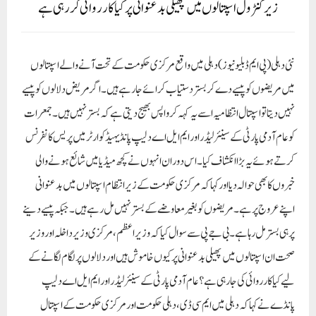
زیر کنٹرول اسپتالوں میں پھیلی بدعنوانی پر کیا کارروائی کر رہی ہے
نئی دہلی(پی ایم ڈبلیو نیوز)
دہلی میں واقع مرکزی حکومت کے تحت آنے والے اسپتالوں
میں مریضوں کو پیسے دے کر بستر دستیاب کرائے جا رہے ہیں۔ اگر مریض دلالوں کو پیسے
نہیں دیتا تو اسپتال انتظامیہ اسے یہ کہہ کر واپس بھیج دیتی ہے کہ بستر نہیں ہیں۔ جمعرات
کو عام آدمی پارٹی کے سینئر لیڈر اور ایم ایل اے دلیپ پانڈیہیڈ کوارٹر میں پریس کانفرنس
کرتے ہوئے یہ بڑا انکشاف کیا۔ اس دوران انہوں نے کچھ میڈیا میں شائع ہونے والی
خبروں کا بھی حوالہ دیا اور کہا کہ مرکزی حکومت کے زیر انتظام اسپتالوں میں بدعنوانی
اپنے عروج پر ہے۔ مریضوں کو بغیر معاوضے کے بستر نہیں مل رہے ہیں۔ جبکہ پیسے دینے
پر ہی بستر مل رہا ہے۔ بی جے پی سے سوال کیا کہ وزیر اعظم، مرکزی وزیر داخلہ اور وزیر
صحت ان اسپتالوں میں پھیلی بدعنوانی پر کیوں خاموش ہیں اور دلالوں پر لگام لگانے کے
لیے کیا کارروائی کی جا رہی ہے؟ عام آدمی پارٹی کے سینئر لیڈر اور ایم ایل اے دلیپ
پانڈے نے کہا کہ دہلی میں ایم سی ڈی، دہلی حکومت اور مرکزی حکومت کے اسپتال