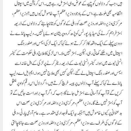
ہیں، جب کہ دلالوں کو پیسے کے عوض وہی بستر مل رہے ہیں۔ اس کرپشن میں اسپتال
انتظامیہ بھی ملوث ہے، اس کے باوجود وزیراعظم آپ خاموش کیوں ہیں؟ وزیر اعظم،
مرکزی وزیر داخلہ اور وزیر صحت کو دہلی کے لوگوں کو بتانا چاہئے کہ دلالوں کے ذریعہ
بستر فراہم کرنے کی میڈیا رپورٹس کو پڑھ کر وہ پریشان ہوئے یا نہیں۔ دلیپ پانڈے نے
دو دن پہلے کے ایک واقعہ کا ذکر کرتے ہوئے کہا کہ ایک لڑکی ایمس اور صفدر جنگ
اسپتال میں دھکے کھاتی رہی، لیکن ۔بستر نہیں ملا۔ اس لڑکی کا علاج دہلی حکومت کے کینسر
انسٹی ٹیوٹ میں ہوا۔ کینسر انسٹی ٹیوٹ کے ذریعہ ریفر کرنے پر لڑکی کے اہل خانہ اسے
ایمس اور صفدر جنگ اسپتال لے گئے، لیکن کہیں بھی علاج نہیں ہوا۔ایم ایل اے دلیپ
پانڈے نے کہا کہ پہلے آپ دلالوں پر پیسہ خرچ کرتے ہیں، اگر دلال اس رقم کو اوپر منتقل
کریں گے تو آپ کو آسانی سے بستر مل جائے گا، جب کہ اگر آپ براہ راست جائیں گے تو
آپ کو بستر نہیں ملے گا۔ وزیر اعظم، مرکزی وزیر داخلہ اور مرکزی وزیر صحت اس
بدعنوانی پر کیوں خاموش ہیں؟جبکہ یہ ایک فوجداری مقدمہ ہے۔ عام آدمی پارٹی، دہلی
کے لوگوں کی طرف سے، وزیر اعظم، مرکزی وزیر داخلہ اور وزیر صحت سے جاننا چاہتی