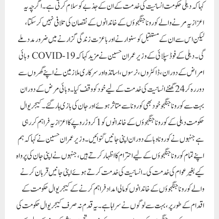
بلکہ ضرورت کی گھڑی میں ان کے اہل خانہ کو مدد فراہم کرنے کے لیے حکومت کے عزم
کو بھی ظاہر کرتا ہے!
Paigam Madre Watan
RELATED POSTS