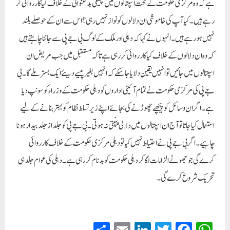
ہے کہ وہ مرکزی حکومت کے تحت اسپتالوں میں پھیلی بدعنوانی کے خلاف کیا کارروائی کر
رہے ہیں۔ کیا آپ کی خاموشی ان دلالوں کو نواز نہیں رہی؟ اس سے ان کے حوصلے بلند
نہیں ہو رہے ہیں۔انہوں نے کہا کہ دہلی اور ملک کے لوگ بی جے پی سے جاننا چاہتے ہیں
کہ وہ ان دلالوں کے خلاف کیا کارروائی کر رہی ہے تاکہ مستقبل میں جب مریض ان
اسپتالوں میں جائیں تو انہیں یقین دلایا جا سکے کہ انہیں بغیر پیسے دیئے ایک بستر ملے گا۔ بی
جے پی کی مرکزی حکومت نے تمام آئینی اداروں کو دہلی حکومت کے وزراء کو سونپ دیا
ہے۔اگر ان وسائل کو پیچھے چھوڑنے کی بجائے اپنے زیر تسلط نظام کو بہتر بنانے کے لیے
استعمال کیا جاتا تو آج ان اسپتالوں میں دلالی پنپتی نہ ہوتی۔ بی جے پی کو جلد از جلد بیدار ہونا
چاہیے۔ اگر بی جے پی نے احتیاط نہیں کیا تو دہلی مرکزی حکومت کے خلاف کارروائی
کرے گی جو جھوٹے الزامات لگا کر دہلی حکومت کو بدنام کر رہی ہے۔ دہلی کی عوام جلد ہی
تحریک شروع کرے گی۔
S
E
Li
T
Fa
W