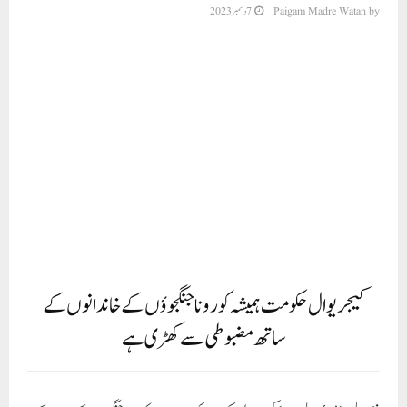
by
Paigam Madre Watan
7 دسمبر 2023
کیجریوال حکومت ہمیشہ کورونا جنگجوؤں کے خاندانوں کے
ساتھ مضبوطی سے کھڑی ہے
نئی دہلی، (پی ایم ڈبلیو نیوز)
کیجریوال حکومت کی جانب سے کورونا جنگجوؤں کے اعزاز کے
لیے شروع کی گئی مہتواکانکشی اسکیم کے تحت، دہلی کے فوڈ اینڈ سپلائی وزیر عمران حسین نے
دو مرنے والے کورونا جنگجوؤں کے اہل خانہ سے ملاقات کی اور ہر ایک کو ایک کروڑ روپے
کا اعزازیہ دیا۔ پچھم وہار میں راجوری گارڈن میں آنجہانی ڈاکٹر شیلا اور آنجہانی ڈاکٹر ہرپال
سنگھ کے اہل خانہ کو ایک کروڑ روپے کا چیک سونپا گیا۔ اس دوران علاقے کے ایس ڈی ایم
اور محکمہ ریونیو کے اعلیٰ افسران بھی موجود رہے۔اس دوران وزیر عمران حسین نے کورونا
جنگجو کے اہل خانہ سے تعزیت کا اظہار کیا اور انہیں کیجریوال حکومت کی جانب سے ہر
ممکن مدد کا یقین دلایا۔ وزیر نے یہ بھی کہا کہ کیجریوال حکومت ہمیشہ ان کورونا جنگجوؤں