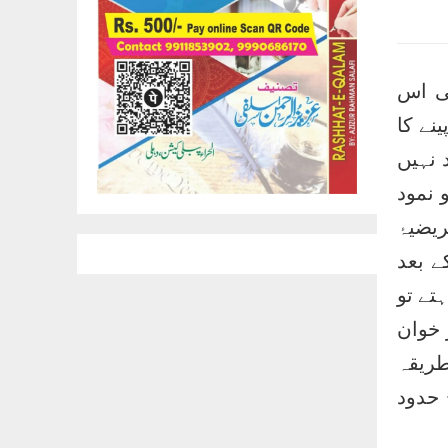
نی اس
نے کا
 نہیں
و نمود
یضیۂ
ے بعد
تے تو
 خوان
طریقہ
 حدود