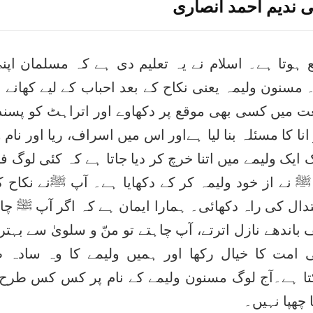
ی ندیم احمد انصاری
 ہوتا ہے۔ اسلام نے یہ تعلیم دی ہے کہ مسلمان اپ
سنون ولیمہ یعنی نکاح کے بعد احباب کے لیے کھانے پی
عت میں کسی بھی موقع پر دکھاوے اور اتراہٹ کو پسند
 انا کا مسئلہ بنا لیا ہےاور اس میں اسراف، ریا اور نام 
یک ولیمے میں اتنا خرچ کر دیا جاتا ہے کہ کئی لوگ فر
نے از خود ولیمہ کر کے دکھایا ہے۔ آپ ﷺنے نکاح ک
تدال کی راہ دکھائی۔ ہمارا ایمان ہے کہ اگر آپ ﷺ چاہ
اندھے نازل اترتے، آپ چاہتے تو منّ و سلویٰ سے بہتر
ی امت کا خیال رکھا اور ہمیں ولیمے کا وہ سادہ 
کتا ہے۔آج لوگ مسنون ولیمے کے نام پر کس کس طرح
چھپا نہیں۔