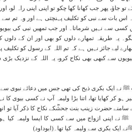
 جاؤ، پھر جب کھانا کھا چکو تو اپنی اپنی راہ لو، اور
ہ اس بات سے نبی کو تکلیف پہنچتی ہے اور وہ تم سے (
یں کسی سے نہیں شرماتا۔ اور جب تمھیں نبی کی بیوی
نگو۔ یہ طریقہ تمھارے دلوں کو بھی اور ان کے دلوں ک
ھارے لیے جائز نہیں ہے کہ تم اللہ کے رسول کو تکلیف پہ
بیویوں سے کبھی بھی نکاح کرو، یہ اللہ کے نزدیک بڑی 
ٓپ ﷺ نے ایک بکری ذبح کی تھی جس میں دعائے نبوی سے
و کر کھایا تھا، اتنا بڑا ولیمہ آپ نے کسی بیوی کا نہ
سامنے حضرت زینب بنت جحشؓکے نکاح کا ذکر آیا تو انھ
ہ ﷺ نے اپنی ازواج میں سے کسی کا ایسا ولیمہ کیا ہو
نے ایک بکری سے ولیمہ کیا تھا۔(ابوداود)