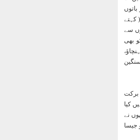
 باتوں
 کہتے
وں سے
و بھی
نچاؤ،
سنگین
 برکت
یں کیا
وں نے
 جیسا