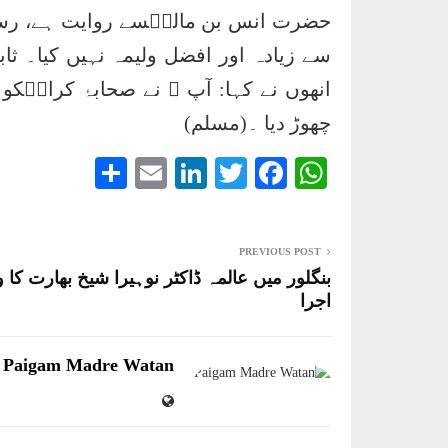
حضرت انس بن مالکؓسے روایت ہے، رسول 
سے زیادہ اور افضل ولیمہ نہیں کیا۔ ثابت
انھوں نے کہا: آپ ﷺ نے صحابۂ کرامؓک
چھوڑ دیا ۔(مسلم)
S
E
Li
T
Fa
W
ha
m
nk
wi
ce
ha
re
ail
ed
tte
bo
ts
PREVIOUS POST
In
r
ok
A
بنگلور میں عالمہ ڈاکٹر نوہیرا شیخ بھارت کا و
pp
اجرا
Paigam Madre Watan