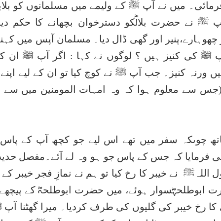
ائی۔ میں نے آپ ﷺ کے ولیمے میں مسلمانوں کو بلای
 ﷺ نے حضرت بلالؓکو دسترخوان بچھانے کا حکم دی
 چھوہارے،پنیر اور گھی ڈال دیا۔ مسلمان آپس میں کہنے
پ ﷺ کی کنیز ہیں ؟ لوگوں نے کہا : اگر آپ ﷺ ان کا
 ورنہ کنیز۔ جب آپ ﷺ نے کوچ کیا تو ان کے لیے اپنے 
یا (جس سے معلوم ہوا کہ وہ امہات المومنین میں سے 
ھ چوںکہ سفر میں تھے اس لیے جو کچھ آپ کے پاس 
 بھی فرمایا کہ جس کے پاس جو ہو وہ لے آئے۔مفصل حد
لہﷺ نے خیبر کا رخ کیا تو ہم نے نمازِ فجر خیبر کے 
رت ابوطلحہؓسوار ہوئے، میں حضرت ابوطلحہؓ کے پیچھے
ا رخ خیبر کی گلیوں کی طرف کردیا۔ میرا گھٹنا آپ