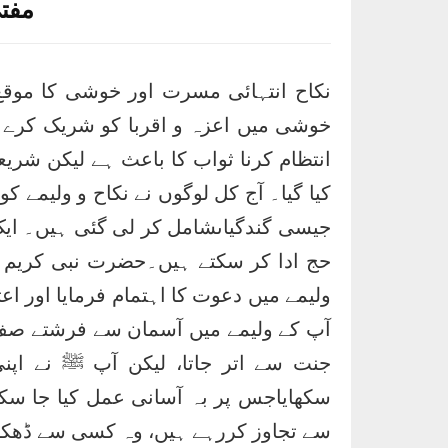
r
مفت
I
e
n
نکاح انتہائی مسرت اور خوشی کا موقع
خوشی میں اعزہ و اقربا کو شریک کرے۔ م
انتظام کرنا ثواب کا باعث ہے لیکن شری
کیا گیا۔ آج کل لوگوں نے نکاح و ولیمے کو
جیسی گندگیاںشامل کر لی گئی ہیں۔ ایک ا
حج ادا کر سکتے ہیں۔حضرت نبی کریم ﷺ 
ولیمے میں دعوت کا اہتمام فرمایا اور اع
آپ کے ولیمے میں آسمان سے فرشتے صف ب
جنت سے اتر جاتا، لیکن آپ ﷺ نے اپن
سکھایاجس پر بہ آسانی عمل کیا جا س
سے تجاوز کررہے ہیں، وہ کسی سے ڈھکا 