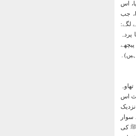
ا، اس
ا، جب
 لگے:
 پردہ
پیچھے
ہیں)۔
تھاوہ
یث اس
نزدیک
 سوار
 ﷺ کی