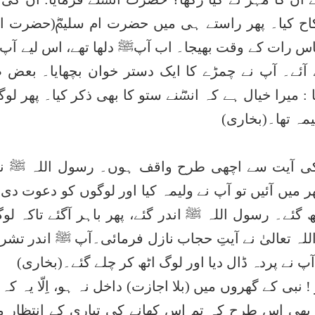
نکاح کیا۔ پھر راستے ہی میں حضرت ام سلیمؓ(حضرت ا
ے پاس رات کے وقت بھیجا۔ اب آپﷺ دلھا تھے، اس لیے آپ
ٓئے۔ آپ نے چمڑے کا ایک دستر خوان بچھایا۔ بعض 
: میرا خیال ہے کہ انسؓنے ستو کا بھی ذکر کیا۔ پھر لوگ
یمہ تھا۔(بخاری)
 کی آیت سے اچھی طرح واقف ہوں۔ رسول اللہ ﷺ ن
ر میں آئیں تو آپ نے ولیمہ کیا اور لوگوں کو دعوت دی
یٹھ گئے۔ رسول اللہ ﷺ اندر گئے، پھر باہر آگئے تاکہ ل
ہ تعالیٰ نے آیتِ حجاب نازل فرمائی۔آپ ﷺ اندر تشر
ٓپ نے پردہ ڈال دیا اور لوگ اٹھ کر چلے گئے۔(بخاری)
! نبی کے گھروں میں (بلا اجازت) داخل نہ ہو، اِلّا یہ کہ
ہ بھی اس طرح کہ تم اس کھانے کی تیاری کے انتظار م