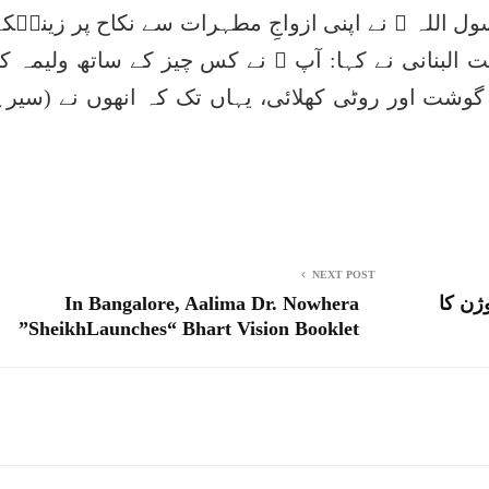
اللہ ﷺ نے اپنی ازواجِ مطہرات سے نکاح پر زینبؓکے
 البنانی نے کہا: آپ ﷺ نے کس چیز کے ساتھ ولیمہ کیا
و گوشت اور روٹی کھلائی، یہاں تک کہ انھوں نے (سیرہ
NEXT POST
ژن کا
In Bangalore, Aalima Dr. Nowhera
SheikhLaunches“ Bhart Vision Booklet”