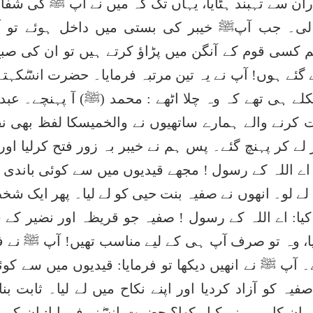
 ران سے تہبند ہٹایا، یہاں تک کہ میں نے آپ ﷺ کی شفا
ی۔ جب آپﷺ خیبر کی بستی میں داخل ہوئے تو آ
 ہم کسی قوم کے آنگن میں پڑاؤ کرتے ہیں تو ان کی صب
گئے ہوں! آپ نے یہ تین مرتبہ فرمایا۔ حضرت انسؓکہتے
کلے ہی تھے کہ وہ چلا اٹھے : محمد (ﷺ) آ پہنچے۔ عبدا
رنے والے ہمارے ساتھیوں نے والخميس‏کا لفظ بھی نق
ے کر پہنچ گئے۔ پس ہم نے خیبر بہ زور فتح کرلیا اور
: اے اللہ کے رسول ! مجھے قیدیوں میں سے کوئی باندی 
ی لے لو۔ انھوں نے صفیہ بنت حیی کو لے لیا۔ پھر ایک شخ
: اے اللہ کے رسول ! صفیہ جو قریظہ اور نضیر کے 
یا، وہ تو صرف آپ ہی کے لیے مناسب تھیں! آپ ﷺ نے فر
ے۔ آپ ﷺ نے انھیں دیکھا تو فرمایا: قیدیوں میں سے کوئ
یہ کو آزاد کردیا اور اپنے نکاح میں لے لیا۔ ثابت بنا
ن کا مہر نے کیا رکھا؟ حضرت انسؓنے فرمایا: ان کی ا