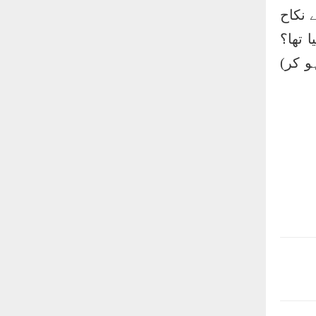
 نکاح
 تھا؟
و کر)