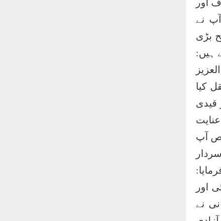
ف اور
پ نے
ح بڑی
 ہیں:
لعزیز
ل کیا
 قیدی
عنایت
ص آپ
سردار
مایا:
ی اور
نی نے
ٓزادی