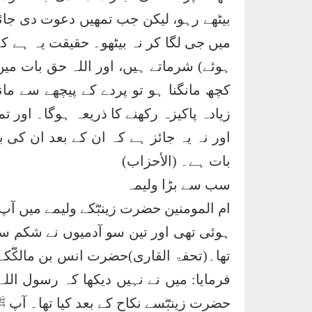
بیٹھے رہو، لیکن جب تمھیں دعوت دی جائے تو
میں جی لگا کر نہ بیٹھو۔ حقیقت یہ ہے ک
ہوئے) شرماتے ہیں، اور اللہ حق بات م
کچھ مانگنا ہو تو پردے کے پیچھے سے ما
زیادہ پاکیزہ رکھنے کا ذریعہ ہوگا۔ اور تم
اور نہ یہ جائز ہے کہ ان کے بعد ان کی 
بات ہے۔ (الأحزاب)
سب سے بڑا ولیمہ
ام المومنین حضرت زینبؓکے ولیمے میں ا
ہوئی تھی اور تین سو آدمیوں نے شکم سیر ہ
تھا۔(تحفۃ القاری)حضرت انس بن مالکؓکے 
فرمایا: میں نے نہیں دیکھا کہ رسول الل
حضرت زینبؓسے نکاح کے بعد کیا تھا۔ آپ ﷺ