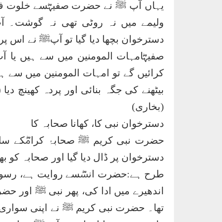
یہاں آپ ﷺ نے حضرت صفیہؓسے خلوت فرم
ولیمے میں نہ روٹی تھی نہ گوشت۔ آپ
دسترخوان بچھا دیا گیا تو آپﷺ نے اس پر
صفیہؓامہات المومنین میں سے ہیں یا آ
کرائیں گے تو امہات المومنین میں سے ہیں
بیٹھنے کی جگہ بنائی اور پردہ کھینچ د
(بخاری)
دسترخوان نبی کا، کھانا صحابہ کا
حضرت نبی کریم ﷺ صحابۂ کرامؓکے سات
دسترخوان پر ڈال دیا گیا اور صحابہ کو
طرح ہے:حضرت انسؓسے روایت ہے، رسول ال
اندھیرے میں ادا کی، پھر نبی ﷺ اور حض
تھا۔ حضرت نبی کریم ﷺ نے اپنی سواری ک