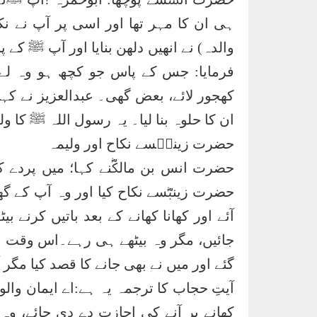
ہی ان کا مہر تھا اور اسی پر آپ نے 
والدہ) نے انھیں دلھن بنایا اور آپ ﷺ ک
فرمایا: جس کے پاس جو کچھ ہو وہ لے ا
کھجور لائے، بعض گھی۔ عبدالعزیز نے کہا 
ان کا حلوہ بنا لیا۔ یہ رسول اللہ ﷺ کا ول
حضرت زینبؓسے نکاح اور ولیمہ
حضرت انس بن مالکؓنے کہا؛ میں پردے
حضرت زینبؓسے نکاح کیا اور وہ آپ کے گھ
آئے اور کھانا کھانے کے بعد باتیں کرنے ب
جائیں، مگر وہ بیٹھے ہی رہے۔اس وقت الل
گئے اور میں نے بھی جانے کا قصد کیا مگر ا
آیتِ حجاب کا ترجمہ یہ ہے:اے ایمان والو 
کھانے پر آنے کی اجازت دے دی جائے، و