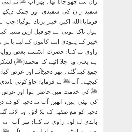
ران سے چھو جاتا تھا۔ پھر آپ ﷺ نے اپنی
سفید ران کی سفیدی اور چمک دیکھ ل
فرمایا:الله اکبر، خیبر برباد ہوگیا! جب
ہول ناک ہوتی ہے جو قبل ازیں متنبہ کیے 
خیبر کے یہودی اپنے کاموں کے لیے باہر ن
راوی نے کہا: حضرت انسؓسے بعض روایت ک
ہے یعنی وہ چلا اٹھے کہ محمد(ﷺ) لشکر ل
جمع کیے گئے۔ پھر دحیہؓآئے اور عرض کیا
کیجیے۔ آپ ﷺ نے فرمایا: جاؤ کوئی باند
ﷺ کی خدمت میں حاضر ہوا اور عرض کیا
کی بیٹی ہیں، انھیں آپ نے دحیہ کو دے د
دحیہ کو مع صفیہ کے بلا لاؤ۔ وہ لائے گئ
باندی لے لو۔ راوی نے کہا: پھر آپ نے صف
حضرت انسؓسے پوچھا: ابوحمزہ !آپ ﷺنے ا