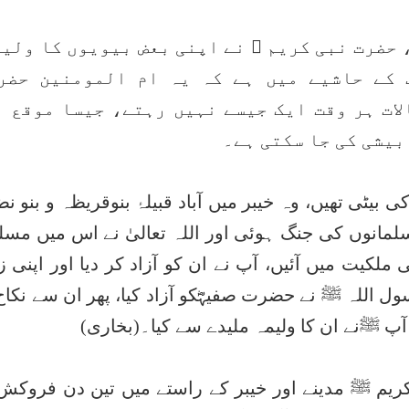
حضرت نبی کریم ﷺ نے اپنی بعض بیویوں کا ولیم
 کے حاشیے میں ہے کہ یہ ام المومنین حضرت
ات ہر وقت ایک جیسے نہیں رہتے، جیسا موقع ہ
بیشی کی جا سکتی ہے۔
یٹی تھیں، وہ خیبر میں آباد قبیلۂ بنوقریظہ و بنو نض
مانوں کی جنگ ہوئی اور اللہ تعالیٰ نے اس میں مسل
لکیت میں آئیں، آپ نے ان کو آزاد کر دیا اور اپنی 
 اللہ ﷺ نے حضرت صفیہؓکو آزاد کیا، پھر ان سے نکاح 
ھر آپ ﷺنے ان کا ولیمہ ملیدے سے کیا۔(بخاری)
م ﷺ مدینے اور خیبر کے راستے میں تین دن فروکش