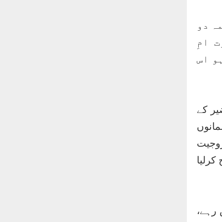
ہ دو
 امِ
و اس
یر کے
مانوں
زوجیت
کرلیا
 رہے،