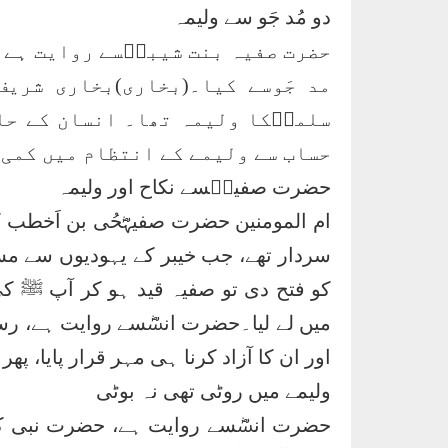
دو مُد جَو سے ولیمہ
حضرت صفیہ بنت شیبہؓسے روایت ہے، 
مد جَوسے کیا۔(بخاری)بخاری شریف
سلمہؓکا ولیمہ تھا۔ انسان کے حال
حساب سے ولیمے کے انتظام میں کمی 
حضرت صفیہؓسے نکاح اور ولیمہ
ام المومنین حضرت صفیہؓحُی بن اَخطب کی ب
سردار تھے، جب خیبر کے یہودیوں سے مسل
کو فتح دی تو صفیہ قید ہو کر آپ ﷺ کی م
میں لے لیا۔حضرت انسؓسے روایت ہے، رسول
اور ان کا آزاد کرنا ہی مہر قرار پایا، پ
ولیمے میں روٹی تھی نہ بوٹی
حضرت انسؓسے روایت ہے، حضرت نبی کری