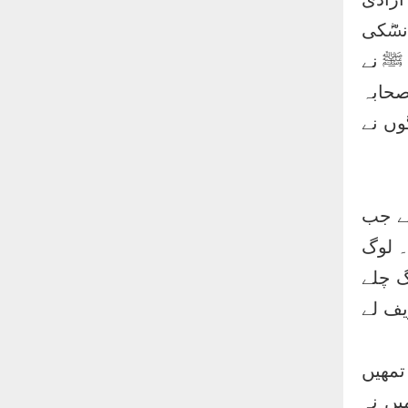
نسؓکی
 ﷺ نے
صحابہ
وں نے
ے جب
۔ لوگ
وگ چلے
یف لے
 تمھیں
یں نہ