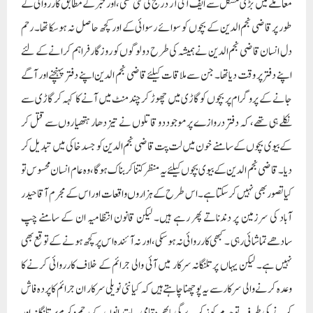
معاملے میں بڑی مشکل سے ایف آئی آر درج کی گئی تھی، اور خبر کے مطابق کارروائی کے
طور پرقاضی نجم الدین کے بچوں کو سوائے رسوائی کے اور کچھ حاصل نہ ہو سکا تھا۔ رحم
دل انسان قاضی نجم الدین نے ہمیشہ کی طرح دو لوگوں کو روزگار فراہم کرانے کے لئے
اپنے دفتر پر وقت دیا تھا۔ جن سے ملاقات کیلئے قاضی نجم الدین اپنے دفتر پہنچنے اور آگے
جانے کے پروگرام پر بچوں کو گاڑی میں چھوڑ کر چند منٹ میں آنے کا کہہ کر گاڑی سے
نکلے ہی تھے ، کہ دفتر دروازے پر موجود دو قاتلوں نے تیز دھار ہتھیاروں سے قتل کر
کے بیوی بچوں کے سامنے خون میں لت پت قاضی نجم الدین کو جسد خاکی میں تبدیل کر
دیا ۔ قاضی نجم الدین کے بیوی بچوں کیلئے یہ منظر کتنا کربناک ہوگا، وہ عام انسان محسوس تو
کیا تصور بھی نہیں کرسکتا ہے۔ اس طرح کے ہزاروں واقعات اور اس کے مجرم آقا حیدر
آباد کی سرزمین پر دندناتے پھر رہے ہیں۔ لیکن قانون انتظامیہ ان کے سامنے چپ
سادھے تماشائی رہی ۔ کبھی کارروائی نہ ہوسکی، اور نہ آئندہ اس پر کچھ ہونے کے توقع بھی
نہیں ہے۔ لیکن یہاں پر تلنگانہ سرکار میں آئی والی جرائم کے خلاف کارروائی کرنے کا
وعدہ کرنے والی سرکار سے یہ پوچھنا چاہتے ہیں کہ کیا نئی نویلی سرکار ان جرائم کا پردہ فاش