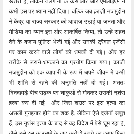
खतरा है, लेकिन तेलंगाना के केसीआर और एमआईएम ने
कभी इस पर ध्यान नहीं दिया। बल्कि जब क़ाज़ी नजमुद्दीन
ने केंद्र या राज्य सरकार की आवाज़ उठाई या जनता और
मीडिया का ध्यान इस ओर आकर्षित किया, तो उन्हें राहत
देने के बजाय पुलिस भेजी गई और उनकी ट्रैवल एजेंसी
पर काम करने वाले लोगों को धमकी दी गई। और हर
तरीके से डराने-धमकाने का प्रयोग किया गया। काजी
नजमुद्दीन को एक व्यापारी के रूप में अपने जीवन में कभी
भी शांति से रहने की अनुमति नहीं दी गई। अंततः
दिनदहाड़े बीच सड़क पर चाकुओं से गोदकर उसकी नृशंस
हत्या कर दी गई। और जिस शख्स पर इस हत्या का
असली गुनहगार होने का शक है, लेकिन ऐसे दर्जनों सबूत
हैं, इस नृशंस हत्या के बाद से वह विदेश में ऐसे घूम रहा है,
जैसे उसे इस कारनामे के बाद करोड़ों रुपये का इनाम मिला