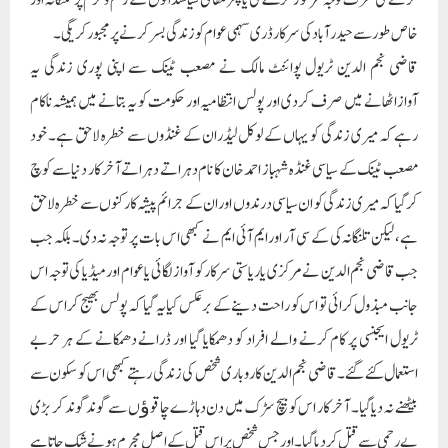
کرنے کی طرف توجہ مرکوز کرے گی یا پھر مقامی سیاستدانوں کے رحم وکرم پر تلنگانہ اور
خاص طور سے حیدر آباد کی سرکار ڈری سہمی عوام کو زندگی بسر کرنے پر مجبور کریگی۔
قاضی نجم الدین ٹریول پوائنٹ مالک نے مصعب ٹینک سے اپنی پوری زندگی یہ
آوازاٹھانے میں صرف کردی اور پولس انتظامیہ اور حکومت کو یہ بتانے میں ہمیشہ ناکام
رہے کہ میری زندگی کو یہاں کے لوکل لیڈران کے غنڈوں سے خطرہ لاحق ہے۔ خود
مصعب ٹینک کے سیاسی غنڈہ شہباز احمد خان کا نام دہراتے دہراتے آخر کار دنیا سے کوچ
کر گیا کہ میری زندگی کو ان سیاسی درندوں اور ان کے جرائم پیشہ کارکنوں سے خطرہ لاحق
ہے، لیکن تلنگانہ کی کے سی آر اور ایم آئی ایم نے کبھی اس بات پر توجہ نہ دی۔ بلکہ جب
جب قاضی نجم الدین نے مرکزی یا ریاستی سرکار کو آواز لگائی یا عوام اور میڈیا کی توجہ اس
جانب مبذول کرائی تو اس کو راحت دینے کے برعکس کیا یہ گیا کہ پولس بھیج کر اس کے
ٹریول ایجنسی پر کام کرنے والے افراد کو دھمکایا گیا اور ڈرانے دھمکانے کے ہر حربے
استعمال کئے گئے۔ قاضی نجم الدین کاروباری شخص کی زندگی رہتے کبھی اس کو سکون سے
بیٹھنے نہ دیا گیا۔ آخر کار اس کو بیچ سڑک میں دن دہاڑے چاقوﺅں سے گوند گوند کر بڑی
بے رحمی سے قتل کر دیا گیا۔ اور جس شخص پر اس قتل کے اصل مجرم ہونے شک جاتا ہے