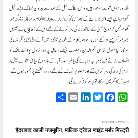
بلکہ درجنوں ثبوت موجود ہیں وہ اس سفاک قتل کے بعد سے بیرون ممالک ایسے ٹہل
گھوم رہا ہے جیسے اس کارنامے کے بعد اس کو کروڑوں روپیوں کا انعام ملا ہو بلکہ زندگی بھر
گھوم ٹہل کر موج مستی کے ساتھ زندگی بسر کرنے کے لئے اس کے آقاﺅں نے جیبیں
بھر بھر کر پیسے ادا کئے ہوں۔ خلاصہ کلام کے طور پر تلنگانہ میں آنے والی نئی کانگریس کی
سرکار کیا مقتول قاضی نجم الدین ، مصعب ٹینک ، عافیہ پلازہ ،ٹریول پوائنٹ مالک کو
انصاف دلانے میں کامیاب ہو پائے گی یا شہر حیدر آباد کے بارسوخ سیاسی غنڈے عیش و
آرم کی زندگی بسر کریں گے اور مظلوم انصاف کے لئے در در بھٹکنے پر مجبور ہوں گے،
امید کہ کانگریس سرکار توجہ مرکوز کرے گی۔
S
E
Li
T
Fa
W
ha
m
nk
wi
ce
ha
re
ail
ed
tte
bo
ts
In
r
ok
A
PREVIOUS POST
हैदराबाद काजी नजमुद्दीन, मालिक ट्रैवल प्वाइंट मर्डर मिस्ट्री
pp