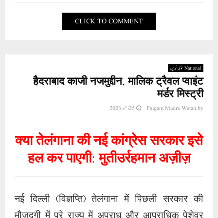
CLICK TO COMMENT
National قومی خبریں
हैदराबाद काजी नजमुद्दीन, मालिक ट्रैवल प्वाइंट
मर्डर मिस्ट्री
by
Paigam Madre Watan
25 دسمبر 2023
क्या तेलंगाना की नई कांग्रेस सरकार इसे
हल कर पाएगी: मुतीउर्रहमान अज़ीज़
नई दिल्ली (विज्ञप्ति) तेलंगाना में पिछली सरकार की
मौजूदगी में पूरे राज्य में अपराध और आपराधिक पेशेवर