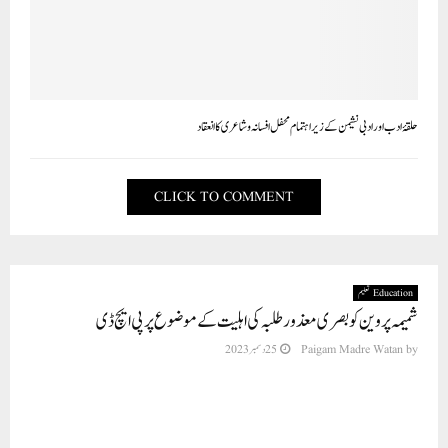
حلقۂ ادب اور ادبی نشیمن کے زیر اہتمام محفل افسانہ و شاعری کا انعقاد
CLICK TO COMMENT
Education تعلیم
شمیمہ پروین کو بصری معذور طلبہ کی اہلیت کے موضوع پر پی ایچ ڈی
by
Paigam Madre Watan
25 دسمبر 2023
حیدرآباد(پی ایم ڈبلیو نیوز) کنٹرولر امتحانات ، مولانا آزاد نیشنل اردو یونیورسٹی کے اعلامیہ