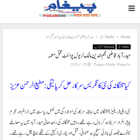
PRIMARY
MENU
Home
Delhi دہلی
حیدر آباد قاضی نجم الدین مالک ٹریول پوائنٹ قتل معمہ
Delhi دہلی
National قومی خبریں
حیدر آباد قاضی نجم الدین مالک ٹریول پوائنٹ قتل معمہ
by
Paigam Madre Watan
25 دسمبر 2023
کیا تلنگانہ کی نئی کانگریس سرکار حل کر پائیگی:مطیع الرحمن عزیز
نئی دہلی (ریلیز) تلنگانہ میں سابقہ سرکار کی موجودگی میں مکمل ریاست میں جرائم اور مجرم
پیشہ افراد سر چڑھ کر بول رہے تھے۔ وہیں تلنگانہ کی راجدھانی حیدر آباد میں یہ معاملے
ننانوے فیصد کی بالائی سطح پر بدعنوانی ، قتل اور چوری ڈکیتی کے ننگے ناچ چل رہے تھے۔