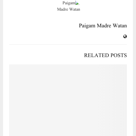
شاہین ادارہ جات کے چیئرمین ڈاکٹر عبدالقدیر کوا سکاؤٹس اینڈ گائیڈز آف انڈیا کی جانب سے ‘سلور ایلیفینٹ’ قومی ایوارڈ
سے نوازا گیا