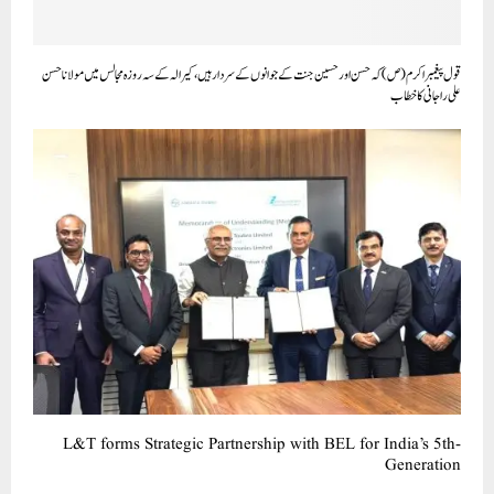
قول پیغمبر اکرم (ص) کہ حسن اور حسین جنت کے جوانوں کے سردار ہیں، کیرالہ کے سہ روزہ مجالس میں مولانا حسن
علی راجانی کا خطاب
L&T forms Strategic Partnership with BEL for India’s 5th-
Generation