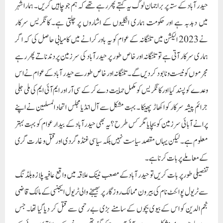
حیدر آباد کے ستہ پر براجمان لوگ یہ کہتے پھر رہے تھے کہ ہم جو چاہیں کریں۔ ہمارا شہر
میں دبدبہ ہے اور حکومت ہماری انگلیوں کے اشاروں پر چلتی ہے۔ کانگریس سرکار
نے 2023 الیکشن میں تلنگانہ کے عوام کو یہ باور کرانے میں کامیابی حاصل کی کہ اگر
ہماری سرکار آتی ہے تو تلنگانہ اور خاص طور پر حیدر آباد کی سرزمین پر دندناتے پھر رہے
مجرموں کو نیست و نابود کردیں گے۔ تلنگانہ اور خاص طور سے حیدر آباد کے عوام نے اس
وعدے کو پسند کیا اور کانگریس کو مکمل حمایت دے کر کے سی آر اور ایم آئی ایم کی ملی جلی
جرائم پیشہ سرکار کو اکھاڑ پھینکا ۔ بہت مشکل سے آل انڈیا مجلس اتحاد المسلمین نے اپنے
پرانے آبائی سرزمین کو بچایا مگر کس طرح ؟ یہ بھی حیدرآباد کے بیدار عوام کو بہت بہتر
معلوم ہے۔ لیکن یہاں مقصد سیاست نہیں بلکہ سیاسی غنڈہ گردی اور قتل و غارت گری
کے معاملے پربات کرنا ہے۔
تفصیلی طور پر بات کریں تو حیدر آباد کے مصعب ٹینک علاقہ میں واقع عافیہ پلازہ بلڈنگ
سے ٹریول پوائنٹ نام کی بیرون ممالک روزگار پر بھیجنے والی ٹریول ایجنسی کے مالک قاضی
نجم الدین کو اس کے بیوی بچوں کے سامنے بڑی بے رحمی سے قتل کر دیا گیا تھا۔ جس