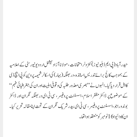
کے بموجب کالج برائے تدریسِ اساتذہ، دربھنگہ (بہار) کی اسکالر شمیمہ پروین کو پی ایچ ڈی
کا اہل قرار دیا گیا۔ انہوں نے ”بصری معذور طلبہ کی وقوفی اہلیت اور ان کی جغرافیائی فہم“
کے موضوع پر ڈاکٹر مظفر اسلام، اسسٹنٹ پروفیسر، سی ٹی ای دربھنگہ نگران اور ڈاکٹر
بوندو راجو،اسسٹنٹ پروفیسر ، سی ٹی ای بیدر شریک نگران کے تحت اپنا مقالہ تحریر کیا۔
ان کا وائیوا 16 نومبر کو منعقد ہواتھا۔
Paigam Madre Watan
RELATED POSTS