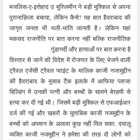
मजलिस-ए-इत्तेहाद उ मुस्लिमीन ने बड़ी मुश्किल से अपना
पुरानाक़िला बचाया, लेकिन कैसे? यह बात हैदराबाद की
जागृत जनता भी भली-भांति जानती है। लेकिन यहां
मकसद राजनीति पर बात करना नहीं बल्कि राजनीतिक
गुंडागर्दी और हत्याओं पर बात करना है.
विस्तार से जानें की विदेश में रोजगार के लिए भेजने वाली
ट्रैवल एजेंसी ट्रैवल प्वाइंट के मालिक काजी नजामुद्दीन
की हैदराबाद के मुसाब टैंक इलाके में आफिया प्लाजा
बिल्डिंग में उनकी पत्नी और बच्चों के सामने बेरहमी से
हत्या कर दी गई थी। जिसमें बड़ी मुश्किल से एफआईआर
दर्ज की गई और खबरों के मुताबिक काजी नजमुद्दीन के
बच्चों को अपमान के अलावा कुछ नहीं मिल सका. दयालु
व्यक्ति काजी नजमुद्दीन ने हमेशा की तरह दो लोगों को