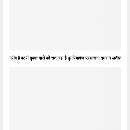
गरीब है पटरी दुकानदारों को सता रहा है डुमरियागंज प्रशासन: इमरान लतीफ़