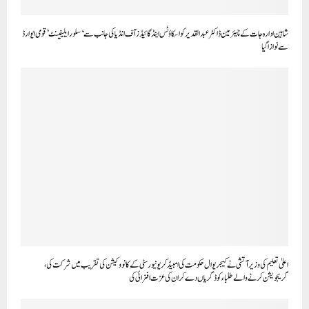
اعلیٰ تعلیم کی وزیر آتشی نے کیجریوال حکومت کی امبیڈکر یونیورسٹی کے کانووکیشن کی تقریب میں شرکت کی،
گریجویشن کرنے والے طلباء کو ڈگریاں دے کر ان کی عزت افزائی کی