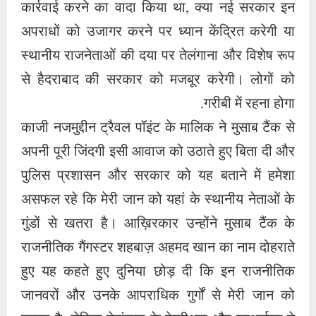
कार्रवाई करने का वादा किया था, क्या नई सरकार इन
अपराधों को उजागर करने पर ध्यान केंद्रित करेगी या
स्थानीय राजनेताओं की दया पर तेलंगाना और विशेष रूप
से हैदराबाद की सरकार को मजबूर करेगी। लोगों को
गरीबी में रहना होगा.
काजी नजमुद्दीन ट्रैवल पॉइंट के मालिक ने मुसाब टैंक से
अपनी पूरी जिंदगी इसी आवाज को उठाते हुए बिता दी और
पुलिस प्रशासन और सरकार को यह बताने में हमेशा
असफल रहे कि मेरी जान को यहां के स्थानीय नेताओं के
गुंडों से खतरा है। आख़िरकार उन्होंने मुसाब टैंक के
राजनीतिक गैंगस्टर शहबाज़ अहमद खान का नाम दोहराते
हुए यह कहते हुए दुनिया छोड़ दी कि इन राजनीतिक
जानवरों और उनके आपराधिक गुर्गों से मेरी जान को