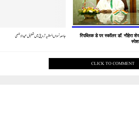
रिपब्लिक डे पर स्कॉलर डॉ. नौहेरा श
جامعہ نسواں السلفیہ تروپتی میں تعطیل عید الاضحی
स्पेश
CLICK TO COMMENT
تحریر: ارشد بستوی