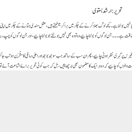
 کے اعتماد کا کیا ہوگا؟
مسلمان ملک میں شراب پر پابندی کا مطالبہ کیوں نہیں کرتے؟