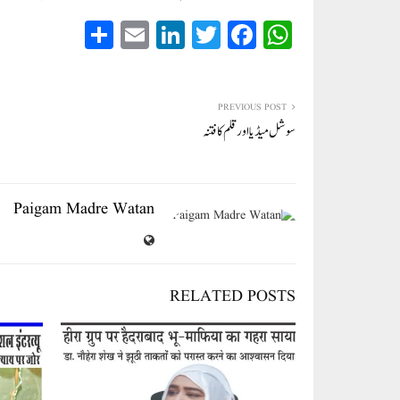
S
E
Li
T
Fa
W
ha
m
nk
wi
ce
ha
re
ail
ed
tte
bo
ts
In
r
ok
A
PREVIOUS POST
سوشل میڈیا اور قلم کا فتنہ
pp
Paigam Madre Watan
RELATED POSTS