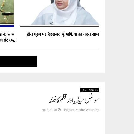
ेख के साथ
हीरा ग्रुप पर हैदराबाद भू-माफिया का गहरा साया
ल इंटरव्यू
Articles مضامین
سوشل میڈیا اور قلم کا فتنہ
by
Paigam Madre Watan
30 دسمبر 2023