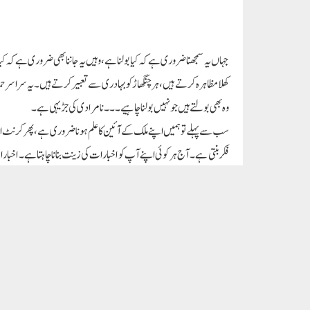
Paigam Madre Watan
RELATED POSTS
علامہ عبد الحمید رحمانی: جن کی نیکیاں زندہ ہیں، جن کی خوبیاں باقی
راگھو چڈھا: عوام