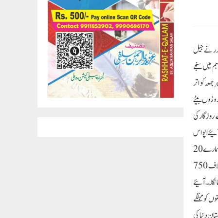
ور راجیہ سبھا کے رکن سنجے سنگھ نے جمعہ کو جیل کے اندر بھارت ماتا کی مورتی کو پھول چڑھا کر اپواس رکھا۔ "AAP” لیڈر نے جیل
م میں سنجے
معہ کو اتر
سنکلپ ورات ہے جس کا مقصد مندرجہ ذیل ہے۔1. بھارت ماتا کے کروڑوں بیٹے
نوں کے روزگار کی
 کے 65000 کروڑ روپے خرچ نہیں ہوئے۔ آئیے اپواس
رکھ کر فوج میں بھرتی کو پہلے کی طرح بحال کرنے اور قوم کے لیے نوجوانوں کی قربانی کے جذبے کو تقویت دینے کا عزم کریں۔3. چین ملک کی سرحد میں دراندازی کر رہا ہے۔ ہمارے 20
فوجی شہید ہوئے، کشمیر میں آئے روز ہمارے بہادر سپاہی شہید ہو رہے ہیں اور ہماری حکومت چین کے ساتھ لاکھوں کروڑوں کی تجارت بڑھا رہی ہے۔4. کالے قانون کے خلاف 750
نکلا۔ آئیے
دوستوں کو مہنگے
ندوستان دنیا کی