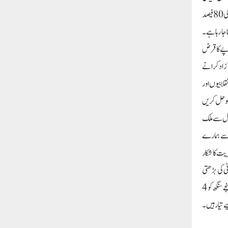
پانچویں بڑی معیشت ہے۔ لیکن فی کس آمدنی کے لحاظ سے ہندوستان کا نمبر 109 ہے۔ ملک کے 81 کروڑ لوگ ہر ماہ 5 کلو راشن کے لیے لائن میں کھڑے ہیں۔ 1 فیصد لوگ ملک کی 80 فیصد
جا رہا ہے۔
لکی معیشت 5 کھرب روپے ہو جائے یا 50 کھرب روپے، غریبوں کا حصہ کیا ہوگا؟ ڈی . 2.5 لاکھ روپے کا قرض
 کو آزاد کرانے
لابیوں اور
 کو حل کریں
جیل سے ملک
س سے ہمارے
یت کا شکار
 کی بڑھتی
ہوئی مقبولیت اور اس کے مفاد عامہ کے کاموں سے پریشان ہے۔ وہ AAP رہنماؤں کو گرفتار کرکے پارٹی کی ترقی کو روکنے کی ناکام کوشش کر رہی ہے۔ اسی سلسلے میں ایم پی سنجے سنگھ کو 4
 تیار ہیں۔