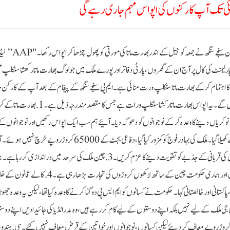
رہائی تک آپ کارکنوں کی اپواس مہم جاری رہے گی
نئی دہلی(پی ایم ڈبلیو نیوز) عام آدمی پارٹی کے سینئر لیڈر ا
رلیمنٹ کی کال پر آج ان کے گھروں، پارٹی دفاتر اور پورے ملک میں جو لوگ بھارت ماتا رکھشا سنکلپ مہ
گ کا اہتمام کر کے بھارت ماتا سنکلپ ورت منائی ہے۔ایم پی سنجے سنگھ کے پیغام کے بعد آپ کے کارکن ہر ج
پردیش کے تمام اضلاع میں بھارت ماتا کی مورتی کو پھول چڑھا کر اپواس رکھیں گے۔ یہ اپواس بھارت ماتا رکشا 
اں بے روزگاری میں پھنسے ہوئے ہیں۔ حکومت نے ہر سال 2 کروڑ نوکریاں دینے کا وعدہ کرکے نوجوانوں کو دھوکہ دیا۔ آئیے ہم سب ایک اپواس رکھیں اور نوجوا
آواز کو مضبوط کرنے کا عہد کریں۔2. اگنیور یوجنا لا کر مدر انڈیا کی سلامتی سے کھیلا گیا۔ ملک کی بہادر فوج کو کمزور کیا گیا، دفاعی بجٹ
ی اور خالصتانی کہا۔ حکومت نے کسانوں کو ایم ایس پی دوگنا کرنے کا وعدہ کیا تھا، لیکن یہ وعدہ جھوٹا 
ر کسانوں کی آواز بلند کرنے کا عہد کریں۔5. اے مودی جی ملک کے لیے نہیں بلکہ اپنے دوستوں کے لیے کام کر رہے ہیں، وہ مدر انڈیا کی جائیدادیں اپنے 
 بیچ رہے ہیں۔بی . مودی حکومت نے اپنے دوستوں کے 13 لاکھ کروڑ روپے معاف کر دیئے لیکن کسانوں، نوجوانوں اور خواتین کے قرض معاف نہیں کئے۔سی . ہ