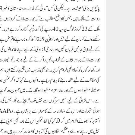
دولت کے مالک ہیں، جس کا واضح مطلب ہے کہ بھارت ماتا کے کروڑوں بچے نا
رکھنے والے کسان کے لیے جیل اور اڈان
کے لیے اپنی جانیں قربان کیں اور ہماری آزادی کے لیے اپنے خاندانوں کی بھ
بھارت ماتا کے بہادر بیٹوں کے خواب کو پورا کرنے کے لیے ہر جمعہ کو "بھارت 
اور کچھ لوگوں کو کھانا بھی فراہم کریں۔ جو بھی مذہب میں یقین رکھتے ہیں،
کی حفاظت کے لیے متحد رہنے کا پیغام دیا ہے۔ انہوں نے کہا کہ اگر ممکن ہ
حوصلے مضبوط ہوں گے اور ہمارا عزم مضبوط ہوگا۔ ملک میں جمہوریت کو بچ
ہے۔ اس لڑائی کے لیے ہمیں سڑکوں سے جیل تک لڑنا پڑے گا۔ جس کی طاق
اکتوبر کو جھوٹے الزام میں گرفتار کیا گیا تھا، لیکن اس کے بعد بھی ایم پی
جیل میں رہتے ہوئے وہ عظیم انقلابیوں کی کتابوں کا مطالعہ کر رہے ہیں اور