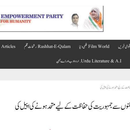
Film World فلمی دنیا
Rashhat-E-Qalam رشحات قلم
Articles مضامین
Urdu Literature & A.I. اردو ادب اور اے آٸ
فاظت کے لیے متحد ہونے کی اپیل کی
وطنوں سے جمہوریت کی حفاظت کے لیے متحد ہونے کی اپیل کی