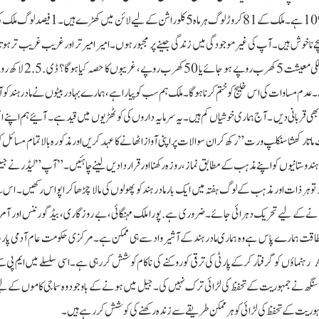
خوش ہیں۔ آپ کی غیر موجودگی میں زندگی جینے پر مجبور ہوں۔ امیر امیر تر اور غریب غریب تر ہوتا 
ملک کے 23 کروڑ لوگ یومیہ 40 روپے کی آمدنی پر گزارہ کر رہے ہیں۔ م
ی پر 2.5 لاکھ کروڑ روپے کا قرض ہے۔ عدم مساوات کی اس خلیج کو ختم کرنا ہوگا۔ ملک ہم سب کو پیارا ہے، ہمارے بہادر بیٹوں نے مادر ہند
ی قربانی دیں ۔ آج ہماری خوشیاں کم ہیں۔یہ سرمایہ داروں کی کوٹھڑیوں میں قید ہے۔ آئیے ہم اپنے انق
ماتا رکھشا سنکلپ ورت” رکھ کر ان سوالات پر اپنی آواز اٹھانے کا عہد کریں اور مذکورہ بالا تمام مسائل
 ہم ہندوستانیوں کو اپنے مذہب کے مطابق نماز، روزہ رکھنا اور قراردادیں لینے چاہئیں۔”آپ” لیڈر نے 
و تو ہر ذات اور مذہب کے لوگ ہفتہ میں ایک بار مادر ہند کو پھولوں کی مالا چڑھا کر اپواس رکھیں۔ ا
انے کے لیے تحریک دہرائی جائے۔ضروری ہے. پورا ملک مہنگائی، بے روزگاری، بیڈ گورننس اور آمر
ت ہمارے پاس ہے وہ ہماری مادر ہند کے آشیرواد سے ہی ممکن ہے۔مرکزی حکومت عام آدمی پارٹی
 سنجے سنگھ نے جمہوریت کے تحفظ کی لڑائی ترک نہیں کی۔ جیل میں ہونے کے باوجود وہ سماجی کاموں کے لیے
 جمہوریت کے تحفظ کی لڑائی کو ہر ممکن طریقے سے زندہ رکھنے کی کوشش کر رہے ہیں۔