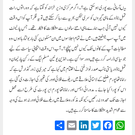
میںآسانی سے پوری ہوسکتی ہے؟۔ اگر مرکزی وزیر خزانہ کو لگتا ہے کہ وہ راتوں رات
تمل ناڈو کے ماہی گیروں کو سری لنکن بحریہ سے رہا کر سکتے ہیں تو یہ فکر آپ کو اس وقت
کیوں نہیں آئی جب ہمارے ماہی اتنے سالوں سے مشکلات کا شکار تھے۔ جس پارلیمنٹ
میں آپ سب بیٹھتے ہیں، میں نے تمام اجلاسوں میں ان مسئلوں پر کئی بار بولتا رہا ہوں، وہ
مطالبات آپ کے کانوں تک کیوں نہیں پہنچے؟۔آب اس وقت انتخابی سیاست کے لیے
جو سیاسی ڈرامہ کررہے ہیں وہ رسوا کن ہے۔ انڈین یونین مسلم لیگ کے رکن پارلیمان و
تمل ناڈو ریاستی نائب صدر نواز غنی نے اختتام میں کہا ہے کہ میری پرزور گذارش ہے کہ
راماناتھا پورم ضلع کے لانتائی علاقے میں ریلوے فلائی اوور کی تعمیر کی اجازت دی گئی ہے
اس کو پورا کیا جائے ۔ مدورائی ایمس اور راماناتھا پورم ایر پورٹ کی طرح اسے محض
اجازت تک محدودنہ رکھیں ، کیونکہ مذکورہ علاقے میں ریلوے فلائی اوور نہ ہونے کی وجہ
سے عوام شدید مشکلات کا سامنا کررہے ہیں۔
S
E
Li
T
Fa
W
ha
m
nk
wi
ce
ha