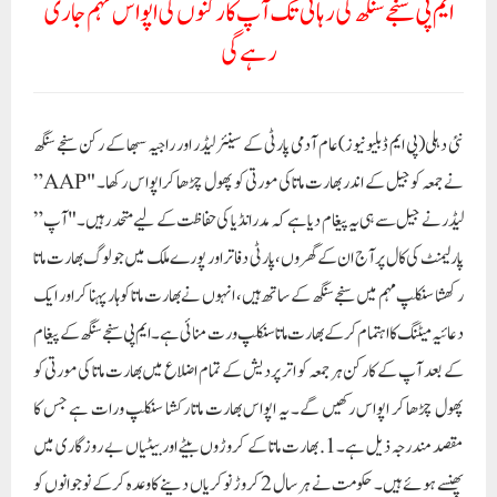
رکھشا سنکلپ مہم میں سنجے سنگھ کے ساتھ ہیں، انہوں نے بھارت ماتا کو ہار پہنا کر اور ایک
دعائیہ میٹنگ کا اہتمام کر کے بھارت ماتا سنکلپ ورت منائی ہے۔ایم پی سنجے سنگھ کے پیغام
کے بعد آپ کے کارکن ہر جمعہ کو اتر پردیش کے تمام اضلاع میں بھارت ماتا کی مورتی کو
پھول چڑھا کر اپواس رکھیں گے۔ یہ اپواس بھارت ماتا رکشا سنکلپ ورات ہے جس کا
مقصد مندرجہ ذیل ہے۔1. بھارت ماتا کے کروڑوں بیٹے اور بیٹیاں بے روزگاری میں
پھنسے ہوئے ہیں۔ حکومت نے ہر سال 2 کروڑ نوکریاں دینے کا وعدہ کرکے نوجوانوں کو
دھوکہ دیا۔ آئیے ہم سب ایک اپواس رکھیں اور نوجوانوں کے روزگار کی آواز کو مضبوط
کرنے کا عہد کریں۔2. اگنیور یوجنا لا کر مدر انڈیا کی سلامتی سے کھیلا گیا۔ ملک کی بہادر فوج
کو کمزور کیا گیا، دفاعی بجٹ کے 65000 کروڑ روپے خرچ نہیں ہوئے۔ آئیے اپواس
رکھ کر فوج میں بھرتی کو پہلے کی طرح بحال کرنے اور قوم کے لیے نوجوانوں کی قربانی کے
جذبے کو تقویت دینے کا عزم کریں۔3. چین ملک کی سرحد میں دراندازی کر رہا ہے۔
ہمارے 20 فوجی شہید ہوئے، کشمیر میں آئے روز ہمارے بہادر سپاہی شہید ہو رہے ہیں
اور ہماری حکومت چین کے ساتھ لاکھوں کروڑوں کی تجارت بڑھا رہی ہے۔4. کالے