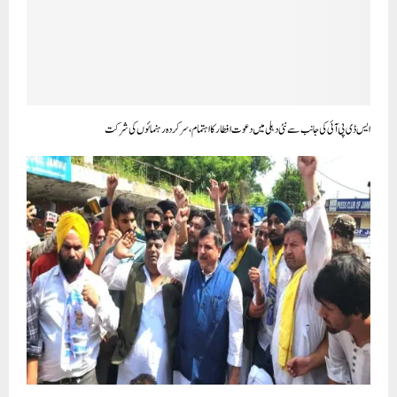
ایس ڈی پی آئی کی جانب سے نئی دہلی میں دعوت افطار کا اہتمام ، سرکردہ رہنمائوں کی شرکت