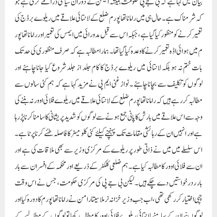
بیان میں کہا ہے کہ بی جے پی حکومت ہمیشہ الیکشن کے دوران سیاسی ڈرامے کرتی ہے جو
کہ شرمناک ہے۔ حال ہی میں راماناتھاپورم ضلع کے لانتائی علاقے میں ریلوے برڈج کی
تعمیر کرنے کو منظور کیا گیا ہے ، جبکہ اس سے قبل مدورائی میں ایمس کی تعمیر اور راماناتھا پور
م میں ہوائی اڈہ تعمیر کرنے کا وعدہ کیا گیا تھا۔ ہمارا مطالبہ ہے کہ صر ف منظوری کی حد تک
بات ختم نہ ہو بلکہ لانتائی میں ریلوے برڈج کا کام جلد از جلد شروع کیا جانا چاہئے اور
لوگوں کو تکلیف سے بچانا چاہئے ۔ نواز غنی ایم پی نے مزید کہا ہے کہ ہم کئی سالوں سے
مطالبہ کررہے ہیں کہ راماناتھا پورم ضلع کے لانتائی علاقے میں ریلوے فلائی اوور نہ بننے کی
وجہ سے اس علاقے میں بارش کا پانی جمع ہونے سے لوگوں کو شدید پریشانی کا سامنا کرنا پڑ رہا
ہے اور انہیں ان کے رہائشی مقامات تک پہنچنے کیلئے کئی کلو میٹر کا فاصلہ طئے کرنا پرٹا ہے۔
اس سلسلے میں میں نے ذاتی طور پر ریلوے کے مرکزی وزیر سے بھی ملاقات کی ہے اور
ان سے فلائی اوور کا مطالبہ کیا ہے۔ ہم ضلعی کلکٹر کے ذریعے اور محکمہ کے افسران سے بار
بار ردرخواستیں دے چکے ہیں۔ لیکن بی جے پی کی مرکزی حکومت ، جس نے اس وقت
چپی اختیار کر رکھی تھی، اب جب وزیر خزانہ نرملا سیتارامن نے راماناتھا پورم کا دورہ کیا اور
لوگوںنے ان کے سامنے لانتائی ریلوے فلائی اوور کا مطالبہ رکھا تو لوگوں کے مطالبے کے