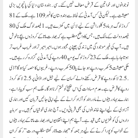
. 2.5 لاکھ روپے کا قرض رکھنے والے کسان کے لیے جیل اور اڈانی پر 2.5 لاکھ کروڑ
روپے کا قرض ہے۔ عدم مساوات کی اس خلیج کو ختم کرنا ہوگا۔ ملک ہم سب کو پیارا ہے،
ہمارے بہادر بیٹوں نے مادر ہند کو آزاد کرانے کے لیے اپنی جانیں قربان کیں اور ہماری
آزادی کے لیے اپنے خاندانوں کی بھی قربانی دیں ۔ آج ہماری خوشیاں کم ہیں۔یہ سرمایہ
داروں کی کوٹھڑیوں میں قید ہے۔ آئیے ہم اپنے انقلابیوں اور بھارت ماتا کے بہادر بیٹوں
کے خواب کو پورا کرنے کے لیے ہر جمعہ کو "بھارت ماتا رکھشا سنکلپ ورت” رکھ کر ان
سوالات پر اپنی آواز اٹھانے کا عہد کریں اور مذکورہ بالا تمام مسائل کو حل کریں اور کچھ
لوگوں کو کھانا بھی فراہم کریں۔ جو بھی مذہب میں یقین رکھتے ہیں، ہم ہندوستانیوں کو اپنے
مذہب کے مطابق نماز، روزہ رکھنا اور قراردادیں لینے چاہئیں۔”آپ” لیڈر نے جیل
سے ملک کی حفاظت کے لیے متحد رہنے کا پیغام دیا ہے۔ انہوں نے کہا کہ اگر ممکن ہو تو ہر
ذات اور مذہب کے لوگ ہفتہ میں ایک بار مادر ہند کو پھولوں کی مالا چڑھا کر اپواس
رکھیں۔ اس سے ہمارے حوصلے مضبوط ہوں گے اور ہمارا عزم مضبوط ہوگا۔ ملک میں
جمہوریت کو بچانے کے لیے تحریک دہرائی جائے۔ضروری ہے. پورا ملک مہنگائی، بے