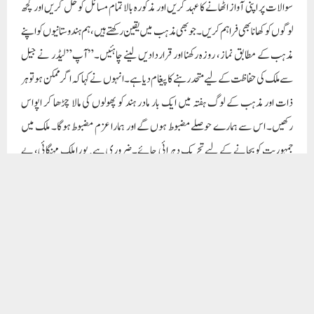
روزگاری، بیڈ گورننس اور آمریت کا شکار ہے۔ اس لڑائی کے لیے ہمیں سڑکوں سے جیل
تک لڑنا پڑے گا۔ جس کی طاقت ہمارے پاس ہے وہ ہماری مادر ہند کے آشیرواد سے ہی
ممکن ہے۔مرکزی حکومت عام آدمی پارٹی کی بڑھتی ہوئی مقبولیت اور اس کے مفاد عامہ
کے کاموں سے پریشان ہے۔ وہ AAP رہنماؤں کو گرفتار کرکے پارٹی کی ترقی کو روکنے
کی ناکام کوشش کر رہی ہے۔ اسی سلسلے میں ایم پی سنجے سنگھ کو 4 اکتوبر کو جھوٹے الزام میں
گرفتار کیا گیا تھا، لیکن اس کے بعد بھی ایم پی سنجے سنگھ نے جمہوریت کے تحفظ کی لڑائی
ترک نہیں کی۔ جیل میں ہونے کے باوجود وہ سماجی کاموں کے لیے تیار ہیں۔ جیل میں
رہتے ہوئے وہ عظیم انقلابیوں کی کتابوں کا مطالعہ کر رہے ہیں اور جمہوریت کے تحفظ کی
لڑائی کو ہر ممکن طریقے سے زندہ رکھنے کی کوشش کر رہے ہیں۔
Paigam Madre Watan