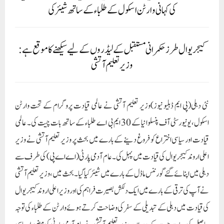
کی کہانی وارٹن اسکول کے طلباء کے ساتھ شیئر کی
کیجریوال طرز حکمرانی مستقبل کے لیڈروں کے لیے سیکھنے کا موقع ہے:
وزیر تعلیم آتشی
نئی دہلی(پی ایم ڈبلیو نیوز)وزیر تعلیم آتشی نے عالمی قیادت پروگرام کے تحت وارٹن
اسکول، یونیورسٹی آف پنسلوانیا کے 30 ایم بی اے طلباء کے ساتھ بات چیت کی۔ عالمی
قیادت اور سیاسی اختراع کو فروغ دینے کے بارے میں بحث پر وزیر تعلیم آتشی نے وزیر
اعلی اروند کیجریوال کی قیادت میں پہل کی۔عام آدمی پارٹی (اے اے پی) کی طرف سے
دہلی میں اپنائے گئے گورننس ماڈل کے بارے میں شیئر کیا گیا۔ بحث میں، وزیر تعلیم آتشی
نے آپ کی ترقی کے بارے میں ایک دلکش بصیرت فراہم کی اور وزیر اعلی اروند کیجریوال
کی قیادت میں دہلی کے تبدیلی کے سفر کی وضاحت کرتے ہوئے وارٹن کے طلباء کی توجہ