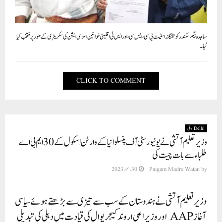
ساجدہ بیگم سکندر کو تلنگانہ اسٹیٹ بی سی، ایس سی، اور ایس ٹی اقلیتی خواتین اسوسی ایشن کی سکریٹری کے طور پر منتخب کیا
گیا۔
CLICK TO COMMENT
Delhi دہلی
وزیر تعلیم آتشی نے یونیورسٹی آف پنسلوانیا کے وارٹن اسکول کے 30ایم بی اے
طلباء سے بات چیت کی
by
Paigam Madre Watan
30 دسمبر 2023
وزیر تعلیم آتشی نے ہندوستان کے سب سے تیزی سے بڑھتے ہوئے سیاسی
آغاز AAP اور وزیر اعلی اروند کیجریوال کی قیادت میں دہلی کی تبدیلی