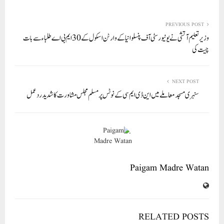
re
ail
ed
tte
bo
ts
In
r
ok
A
PREVIOUS POST
وزیر تعلیم آتشی نے یونیورسٹی آف پنسلوانیا کے وارٹن اسکول کے 30ایم بی اے طلباء سے بات
pp
چیت کی
NEXT POST
سنہری مسجدمعاملے میں این ڈی ایم سی کے نوٹس پرمسلم مجلس مشاورت کا شدید ردعمل
Paigam Madre Watan
RELATED POSTS