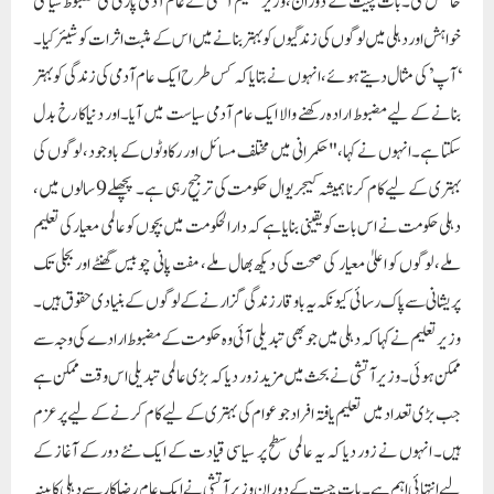
حاصل کی۔ بات چیت کے دوران، وزیر تعلیم آتشی نے عام آدمی پارٹی کی مضبوط سیاسی
خواہش اور دہلی میں لوگوں کی زندگیوں کو بہتر بنانے میں اس کے مثبت اثرات کو شیئر کیا۔
‘آپ’ کی مثال دیتے ہوئے، انہوں نے بتایا کہ کس طرح ایک عام آدمی کی زندگی کو بہتر
بنانے کے لیے مضبوط ارادہ رکھنے والا ایک عام آدمی سیاست میں آیا۔اور دنیا کا رخ بدل
سکتا ہے۔انہوں نے کہا، "حکمرانی میں مختلف مسائل اور رکاوٹوں کے باوجود، لوگوں کی
بہتری کے لیے کام کرنا ہمیشہ کیجریوال حکومت کی ترجیح رہی ہے۔ پچھلے 9 سالوں میں،
دہلی حکومت نے اس بات کو یقینی بنایا ہے کہ دارالحکومت میں بچوں کو عالمی معیار کی تعلیم
ملے، لوگوں کو اعلیٰ معیار کی صحت کی دیکھ بھال ملے، مفت پانی چوبیس گھنٹے اور بجلی تک
پریشانی سے پاک رسائی کیونکہ یہ باوقار زندگی گزارنے کے لوگوں کے بنیادی حقوق ہیں۔
وزیر تعلیم نے کہا کہ دہلی میں جو بھی تبدیلی آئی وہ حکومت کے مضبوط ارادے کی وجہ سے
ممکن ہوئی۔ وزیر آتشی نے بحث میں مزید زور دیا کہ بڑی عالمی تبدیلی اس وقت ممکن ہے
جب بڑی تعداد میں تعلیم یافتہ افراد جو عوام کی بہتری کے لیے کام کرنے کے لیے پرعزم
ہیں۔ انہوں نے زور دیا کہ یہ عالمی سطح پر سیاسی قیادت کے ایک نئے دور کے آغاز کے
لیے انتہائی اہم ہے۔ بات چیت کے دوران وزیر آتشی نے ایک عام رضاکار سے دہلی کابینہ