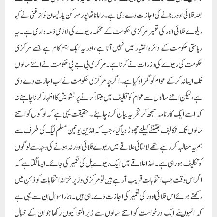
بعد فلائی اوور بنانے کی اجازت دے دی ہے۔راماناتھا پورم رکن پارلیمان نواز غنی نے کہا
ریلوے فلائی ااور کی تعمیر مرکزی حکومت کے محکمہ ریلوے کی لازمی ذمہ داری ہے۔ یہ
ریاستی حکومت کے دائرہ اختیار میں نہیں آتا ہے، اور یہ ایک اہم کام ہے جسے مرکزی
حکومت کی ریلوے کی وزرات نے کرنا ہے۔ مرکزی بی جے پی حکومت نے اتنے سالوں
تک ایسا نہ کرکے عوام کو گمراہ کیا ہے۔ اگرچہ مرکزی حکومت نے اب اجازت دے دی
ہے ، لیکن اتنے سالوں سے عوام کو تکلیف میں مبتلا کرنے پرتشویش کا اظہا رکرنا چاہئے نہ
کہ اسے ایک کارنامہ سمجھ کر فخر یہ بیان کرنا چاہئے ۔ حقیقت یہی ہے کہ لوگوں کو اتنے
سالوں تک تکالیف بھگتنے کیلئے چھوڑ دیا گیا ، جب کہ انڈین یونین مسلم لیگ کی طرف سے
ہم یہ مطالبہ کررہے تھے لانتائی علاقے میں ریلوے فلائی اوور نہ ہونے کی وجہ سے لوگوں
کو تکلیف ہورہی ہے۔ لہذا علاقے میں ایک ریلوے پل کی تعمیر کی جائے ۔ ایسا لگتا ہے کہ
اگر اس وقت جب انتخابات قریب آرہے ہیں تو مرکزی وزیر خزانہ انتخابات کو ذہن میں
رکھتے ہوئے اس فلائی اوور کی تعمیر کی اجازت دے رہی ہیں۔ ہمارا سوال ان سے یہی ہے
کہ انہوںنے ایک درخواست کو اتنے سالوں سے زیر التوا کیوں رکھا جو ان کے خیال