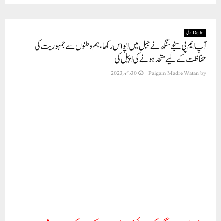
Delhi دہلی
آپ ایم پی سنجے سنگھ نے جیل میں اپواس رکھا، ہم وطنوں سے جمہوریت کی
حفاظت کے لیے متحد ہونے کی اپیل کی
by
Paigam Madre Watan
30 دسمبر 2023
ایم پی سنجے سنگھ کی رہائی تک آپ کارکنوں کی اپواس مہم جاری
رہے گی
نئی دہلی(پی ایم ڈبلیو نیوز) عام آدمی پارٹی کے سینئر لیڈر اور راجیہ سبھا کے رکن سنجے سنگھ
نے جمعہ کو جیل کے اندر بھارت ماتا کی مورتی کو پھول چڑھا کر اپواس رکھا۔ "AAP”
لیڈر نے جیل سے ہی یہ پیغام دیا ہے کہ مدر انڈیا کی حفاظت کے لیے متحد رہیں۔ "آپ”
پارلیمنٹ کی کال پر آج ان کے گھروں، پارٹی دفاتر اور پورے ملک میں جو لوگ بھارت ماتا