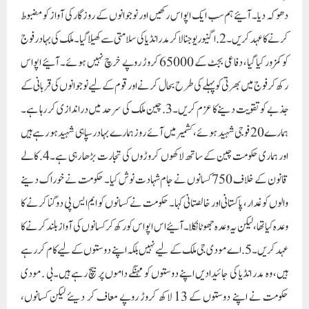
قانون کے خلاف 750 کسانوں نے جام شہادت نوش کیا۔ حکومت نے خوراک دینے
والوں کو غدار، پاکستانی اور خالصتانی کہا۔ حکومت نے کسانوں کو ایم ایس پی دوگنا کرنے کا
وعدہ کیا تھا، لیکن یہ وعدہ جھوٹا نکلا۔ آئیے اس اپواس کو رکھ کر کسانوں کی آواز بلند کرنے کا
عہد کریں۔5. اے مودی جی ملک کے لیے نہیں بلکہ اپنے دوستوں کے لیے کام کر رہے
ہیں، وہ مدر انڈیا کی جائیدادیں اپنے دوستوں کو مہنگے داموں پر بیچ رہے ہیں۔بی . مودی
حکومت نے اپنے دوستوں کے 13 لاکھ کروڑ روپے معاف کر دیئے لیکن کسانوں،
نوجوانوں اور خواتین کے قرض معاف نہیں کئے۔سی . ہندوستان دنیا کی پانچویں بڑی
معیشت ہے۔ لیکن فی کس آمدنی کے لحاظ سے ہندوستان کا نمبر 109 ہے۔ ملک کے 81
کروڑ لوگ ہر ماہ 5 کلو راشن کے لیے لائن میں کھڑے ہیں۔ 1 فیصد لوگ ملک کی 80
فیصد دولت کے مالک ہیں، جس کا واضح مطلب ہے کہ بھارت ماتا کے کروڑوں بچے ناخوش
ہیں۔ آپ کی غیر موجودگی میں زندگی جینے پر مجبور ہوں۔ امیر امیر تر اور غریب غریب تر
ہوتا جا رہا ہے۔ ملک کے 23 کروڑ لوگ یومیہ 40 روپے کی آمدنی پر گزارہ کر رہے ہیں۔
ملکی معیشت 5 کھرب روپے ہو جائے یا 50 کھرب روپے، غریبوں کا حصہ کیا ہوگا؟ ڈی