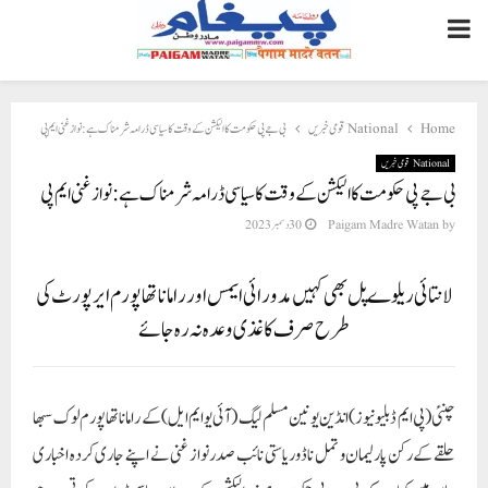
PRIMARY
MENU
Home
National قومی خبریں
بی جے پی حکومت کا الیکشن کے وقت کا سیاسی ڈرامہ شرمناک ہے: نواز غنی ایم پی
National قومی خبریں
بی جے پی حکومت کا الیکشن کے وقت کا سیاسی ڈرامہ شرمناک ہے: نواز غنی ایم پی
by
Paigam Madre Watan
30 دسمبر 2023
لانتائی ریلوے پل بھی کہیں مدورائی ایمس اور راماناتھاپورم ایرپورٹ کی
طرح صرف کاغذی وعدہ نہ رہ جائے
چنئی ( پی ایم ڈبلیو نیوز) انڈین یونین مسلم لیگ (آئی یو ایم ایل ) کے راماناتھا پورم لوک سبھا
حلقے کے رکن پارلیمان و تمل ناڈو ریاستی نائب صدر نواز غنی نے اپنے جاری کردہ اخباری