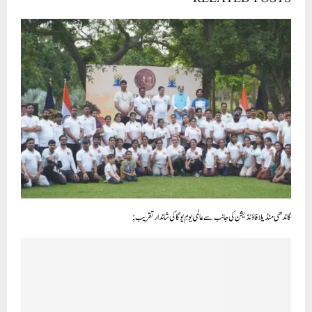
گاندھی منڈیلا فاؤنڈیشن کی جانب سے عالمی یومِ یوگا کی شاندار تقریب;
وزیر اعلی اروند کیجریوال نے اسمبلی میں پیش کیا اعتماد کا ووٹ