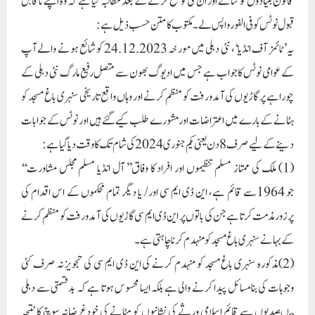
قانون بنیادوں کو گنانے اور ان کی توضیح کرنے کے بعد مطالبہ کیا ہے کہ وہ اپنے ناقابل
قبول نوٹس کو فی الفور واپس لے۔مکتوب کا متن حسب ذیل ہے:
یہ ’ٹائمز آف انڈیا‘، نئی دہلی میں مورخہ 24.12.2023 کو شائع ہونے والے آپ
کے عوامی نوٹس کا جواب ہے جس میں ادیوگ بھون سے متصل رفیع مارگ نئی دہلی کے
چوراہے پر گاڑیوں کی آمدورفت کو منظم کرنے اور وہاں واقع تاریخی سنہری باغ مسجد کو
ہٹانے کے بارے میں اعتراضات اور مشورے طلب کیے گئے ہیں اور نوٹس کے جوابات
دینے کے لیے صرف 8 دن یعنی یکم جنوری 2024 کی شام تک کا وقت دیا گیا ہے:
(1) ملک کی ممتاز مسلم تنظیموں اور افراد کا وفاق’’ آل انڈیا مسلم مجلس مشاورت‘‘
جو 1964سے قائم ہے، این ڈی ایم سی اور/ یا دیگر تمام محکموں کے اس اقدام کی
پرزورمذمت کرتا ہے جن کی باتوں پر این ڈی ایم سی گاڑیوں کی آمدورفت کو منظم کرنے
کے بہانے سنہری باغ مسجد کو منہدم کرنا چاہتی ہے۔
(2)مذکورہ سنہری باغ مسجد کو منہدم کرنے کی این ڈی ایم سی کی تجویز نہ صرف کئی
وجوہات کی بنامسائل پیدا کرنے والی ہے بلکہ ایسا محسوس ہوتا ہے کہ بدقسمتی سے دہلی
میںصدیوں سے قائم اسلامی ورثے کی نشانیوں کو مٹانے کی خودغرضانہ سوچ کانتیجہ