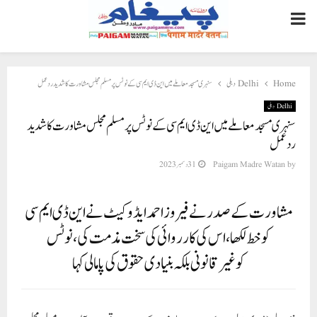
PRIMARY
MENU
Home
Delhi دہلی
سنہری مسجدمعاملے میں این ڈی ایم سی کے نوٹس پرمسلم مجلس مشاورت کا شدید ردعمل
Delhi دہلی
سنہری مسجدمعاملے میں این ڈی ایم سی کے نوٹس پرمسلم مجلس مشاورت کا شدید
ردعمل
by
Paigam Madre Watan
31 دسمبر 2023
مشاورت کے صدرنے فیروز احمد ایڈوکیٹ نے این ڈی ایم سی
کو خط لکھا، اس کی کارروائی کی سخت مذمت کی،نوٹس
کوغیرقانونی بلکہ بنیادی حقوق کی پامالی کہا