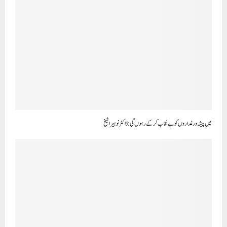
میں پیشہ ور غداروں کو بے نقاب کر کے رہوں گی: ڈاکٹر نوہیرا شیخ