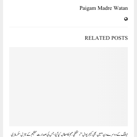
Paigam Madre Watan
RELATED POSTS
میٹنگ کے دوسرے دن "میں بھی کیجریوال” دستخطی مہم کا مطالبہ کیا گیا، جس کی صدارت تنظیم کے جنرل سکریٹری