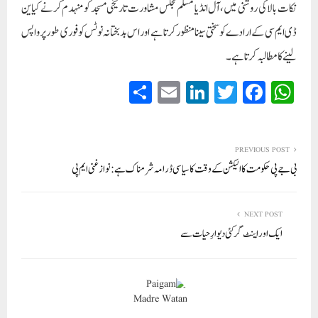
نکات بالا کی روشنی میں،آل انڈیا مسلم مجلس مشاورت تاریخی مسجد کو منہدم کرنے کیاین
ڈی ایم سی کے ارادے کوسختی سینامنظور کرتا ہے اور اس بدبختانہ نوٹس کو فوری طور پر واپس
لینے کا مطالبہ کرتا ہے۔
S
E
Li
T
Fa
W
ha
m
nk
wi
ce
ha
re
ail
ed
tte
bo
ts
In
r
ok
A
PREVIOUS POST
بی جے پی حکومت کا الیکشن کے وقت کا سیاسی ڈرامہ شرمناک ہے: نواز غنی ایم پی
pp
NEXT POST
ایک اور اینٹ گر کئی دیوارِ حیات سے