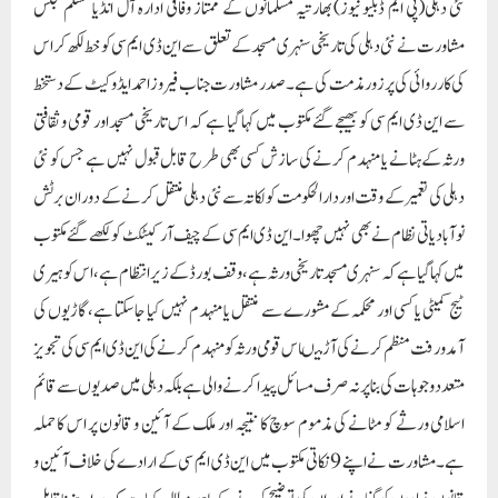
نئی دہلی(پی ایم ڈبلیو نیوز) بھارتیہ مسلمانوں کے ممتاز وفاقی ادارہ آل انڈیا مسلم مجلس
مشاورت نے نئی دہلی کی تاریخی سنہری مسجدکے تعلق سے این ڈی ایم سی کو خط لکھ کر اس
کی کارروائی کی پرزور مذمت کی ہے۔ صدر مشاورت جناب فیروز احمد ایڈوکیٹ کے دستخط
سے این ڈی ایم سی کو بھیجے گئے مکتوب میں کہا گیا ہے کہ اس تاریخی مسجداور قومی و ثقافتی
ورثہ کے ہٹانے یا منہدم کرنے کی سازش کسی بھی طرح قابل قبول نہیں ہے جس کو نئی
دہلی کی تعمیر کے وقت اوردارالحکومت کولکاتہ سے نئی دہلی منتقل کرنے کے دوران برٹش
نو آبادیاتی نظام نے بھی نہیں چھوا۔این ڈی ایم سی کے چیف آرکیٹکٹ کو لکھے گئے مکتوب
میں کہاگیا ہے کہ سنہری مسجد تاریخی ورثہ ہے، وقف بورڈ کے زیر انتظام ہے، اس کو ہیری
ٹیج کمیٹی یا کسی اور محکمہ کے مشورے سے منتقل یا منہدم نہیں کیا جاسکتا ہے، گاڑیوں کی
آمدورفت منظم کرنے کی آڑ میںاس قومی ورثہ کومنہدم کرنے کی این ڈی ایم سی کی تجویز
متعدد وجوہات کی بنا پر نہ صرف مسائل پیدا کرنے والی ہے بلکہ دہلی میں صدیوں سے قائم
اسلامی ورثے کو مٹانے کی مذموم سوچ کا نتیجہ اور ملک کے آئین و قانون پر اس کا حملہ
ہے۔مشاورت نے اپنے 9 نکاتی مکتوب میں این ڈی ایم سی کے ارادے کی خلاف آئین و