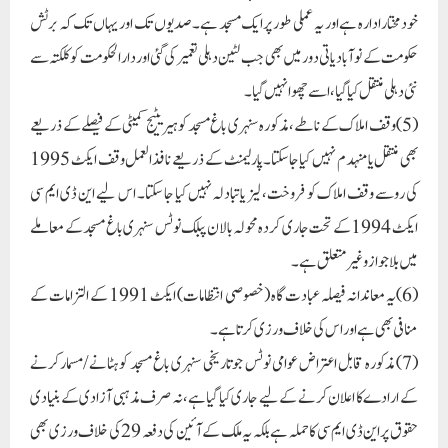
خودمختارادارہ ہے اور یہ عملی طور پرایک مسجد ہے۔ صدیوں تک اور یہاں تک کہ برٹش
حکومت کے نوآبادیاتی دور میں بھی جب لٹین دہلی تعمیر کی گئی اور دارالحکومت کوکلکتہ سے
نئی دہلی منتقل کیاگیا، اسے چھوا نہیں گیا۔
(5)وقف املاک کے ناطے،مذکورہ سنہری باغ مسجد کو ہیریٹیج کمیٹی کے فیصلے کے ذریعے
بھی منتقل یا منہدم نہیں کیا جاسکتا۔پارلیمنٹ کے ذریعے نافذالعمل وقف ایکٹ 1995
کی روسے وقف املاک کو فروخت، لیز یاتبادلہ نہیں کیا جا سکتا۔ اس لیے این ڈی ایم سی
ایکٹ 1994 کے تحت جاری کردہ محولہ بالا ن پبلک نوٹس سنہری باغ مسجد کے معاملے
میں بلاجوازو غیرمتعلق ہے۔
(6)یہ معاندانہ فیصلہ عبادت گاہ (خصوصی انتظامات) ایکٹ 1991 کے التزامات کے
منافی بھی ہے اور اس کی خلاف ورزی کرتا ہے۔
(7) مذکورہ قابل اعتراض عوامی نوٹس جوتاریخی سنہری باغ مسجد کو ہٹانے/مسمارکرنے
کے ارادے کا اعلان کرنے کے لیے جاری کیا گیا ہے،نہ صرف مذہبی آزادی کے بنیادی
حقوق پراین ڈی ایم سی کا حملہ ہے بلکہ یہ ملک کے آئین کی دفعہ 29 کی خلاف ورزی بھی