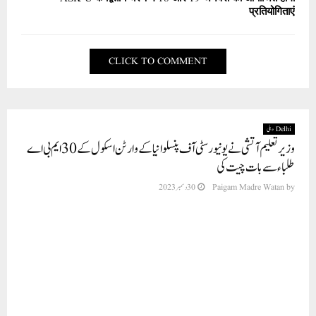
प्रतियोगिताएं
CLICK TO COMMENT
Delhi دہلی
وزیر تعلیم آتشی نے یونیورسٹی آف پنسلوانیا کے وارٹن اسکول کے 30ایم بی اے
طلباء سے بات چیت کی
by
Paigam Madre Watan
30 دسمبر 2023
وزیر تعلیم آتشی نے ہندوستان کے سب سے تیزی سے بڑھتے ہوئے سیاسی
آغاز AAP اور وزیر اعلی اروند کیجریوال کی قیادت میں دہلی کی تبدیلی
کی کہانی وارٹن اسکول کے طلباء کے ساتھ شیئر کی