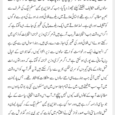
سالوں تک تکالیف بھگتنے کیلئے چھوڑ دیا گیا ، جب کہ انڈین یونین مسلم لیگ کی طرف سے
ہم یہ مطالبہ کررہے تھے لانتائی علاقے میں ریلوے فلائی اوور نہ ہونے کی وجہ سے لوگوں
کو تکلیف ہورہی ہے۔ لہذا علاقے میں ایک ریلوے پل کی تعمیر کی جائے ۔ ایسا لگتا ہے کہ
اگر اس وقت جب انتخابات قریب آرہے ہیں تو مرکزی وزیر خزانہ انتخابات کو ذہن میں
رکھتے ہوئے اس فلائی اوور کی تعمیر کی اجازت دے رہی ہیں۔ ہمارا سوال ان سے یہی ہے
کہ انہوںنے ایک درخواست کو اتنے سالوں سے زیر التوا کیوں رکھا جو ان کے خیال
میںآسانی سے پوری ہوسکتی ہے؟۔ اگر مرکزی وزیر خزانہ کو لگتا ہے کہ وہ راتوں رات
تمل ناڈو کے ماہی گیروں کو سری لنکن بحریہ سے رہا کر سکتے ہیں تو یہ فکر آپ کو اس وقت
کیوں نہیں آئی جب ہمارے ماہی اتنے سالوں سے مشکلات کا شکار تھے۔ جس پارلیمنٹ
میں آپ سب بیٹھتے ہیں، میں نے تمام اجلاسوں میں ان مسئلوں پر کئی بار بولتا رہا ہوں، وہ
مطالبات آپ کے کانوں تک کیوں نہیں پہنچے؟۔آب اس وقت انتخابی سیاست کے لیے
جو سیاسی ڈرامہ کررہے ہیں وہ رسوا کن ہے۔ انڈین یونین مسلم لیگ کے رکن پارلیمان و
تمل ناڈو ریاستی نائب صدر نواز غنی نے اختتام میں کہا ہے کہ میری پرزور گذارش ہے کہ