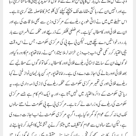
وجہ سے اس علاقے میں بارش کا پانی جمع ہونے سے لوگوں کو شدید پریشانی کا سامنا کرنا پڑ رہا
ہے اور انہیں ان کے رہائشی مقامات تک پہنچنے کیلئے کئی کلو میٹر کا فاصلہ طئے کرنا پرٹا ہے۔
اس سلسلے میں میں نے ذاتی طور پر ریلوے کے مرکزی وزیر سے بھی ملاقات کی ہے اور
ان سے فلائی اوور کا مطالبہ کیا ہے۔ ہم ضلعی کلکٹر کے ذریعے اور محکمہ کے افسران سے بار
بار ردرخواستیں دے چکے ہیں۔ لیکن بی جے پی کی مرکزی حکومت ، جس نے اس وقت
چپی اختیار کر رکھی تھی، اب جب وزیر خزانہ نرملا سیتارامن نے راماناتھا پورم کا دورہ کیا اور
لوگوںنے ان کے سامنے لانتائی ریلوے فلائی اوور کا مطالبہ رکھا تو لوگوں کے مطالبے کے
بعد فلائی اوور بنانے کی اجازت دے دی ہے۔راماناتھا پورم رکن پارلیمان نواز غنی نے کہا
ریلوے فلائی ااور کی تعمیر مرکزی حکومت کے محکمہ ریلوے کی لازمی ذمہ داری ہے۔ یہ
ریاستی حکومت کے دائرہ اختیار میں نہیں آتا ہے، اور یہ ایک اہم کام ہے جسے مرکزی
حکومت کی ریلوے کی وزرات نے کرنا ہے۔ مرکزی بی جے پی حکومت نے اتنے سالوں
تک ایسا نہ کرکے عوام کو گمراہ کیا ہے۔ اگرچہ مرکزی حکومت نے اب اجازت دے دی
ہے ، لیکن اتنے سالوں سے عوام کو تکلیف میں مبتلا کرنے پرتشویش کا اظہا رکرنا چاہئے نہ
کہ اسے ایک کارنامہ سمجھ کر فخر یہ بیان کرنا چاہئے ۔ حقیقت یہی ہے کہ لوگوں کو اتنے