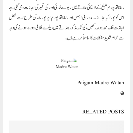
راماناتھا پورم ضلع کے لانتائی علاقے میں ریلوے فلائی اوور کی تعمیر کی اجازت دی گئی ہے
اس کو پورا کیا جائے ۔ مدورائی ایمس اور راماناتھا پورم ایر پورٹ کی طرح اسے محض
اجازت تک محدودنہ رکھیں ، کیونکہ مذکورہ علاقے میں ریلوے فلائی اوور نہ ہونے کی وجہ
سے عوام شدید مشکلات کا سامنا کررہے ہیں۔
Paigam Madre Watan
RELATED POSTS