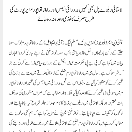
لانتائی ریلوے پل بھی کہیں مدورائی ایمس اور راماناتھاپورم ایرپورٹ کی
طرح صرف کاغذی وعدہ نہ رہ جائے
چنئی ( پی ایم ڈبلیو نیوز) انڈین یونین مسلم لیگ (آئی یو ایم ایل ) کے راماناتھا پورم لوک سبھا
حلقے کے رکن پارلیمان و تمل ناڈو ریاستی نائب صدر نواز غنی نے اپنے جاری کردہ اخباری
بیان میں کہا ہے کہ بی جے پی حکومت ہمیشہ الیکشن کے دوران سیاسی ڈرامے کرتی ہے جو
کہ شرمناک ہے۔ حال ہی میں راماناتھاپورم ضلع کے لانتائی علاقے میں ریلوے برڈج کی
تعمیر کرنے کو منظور کیا گیا ہے ، جبکہ اس سے قبل مدورائی میں ایمس کی تعمیر اور راماناتھا پور
م میں ہوائی اڈہ تعمیر کرنے کا وعدہ کیا گیا تھا۔ ہمارا مطالبہ ہے کہ صر ف منظوری کی حد تک
بات ختم نہ ہو بلکہ لانتائی میں ریلوے برڈج کا کام جلد از جلد شروع کیا جانا چاہئے اور
لوگوں کو تکلیف سے بچانا چاہئے ۔ نواز غنی ایم پی نے مزید کہا ہے کہ ہم کئی سالوں سے
مطالبہ کررہے ہیں کہ راماناتھا پورم ضلع کے لانتائی علاقے میں ریلوے فلائی اوور نہ بننے کی