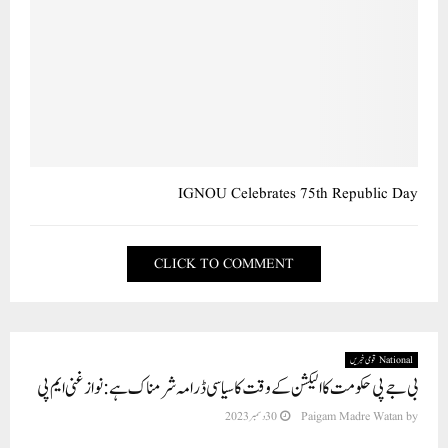
IGNOU Celebrates 75th Republic Day
CLICK TO COMMENT
National قومی خبریں
بی جے پی حکومت کا الیکشن کے وقت کا سیاسی ڈرامہ شرمناک ہے: نواز غنی ایم پی
by
Paigam Madre Watan
30 دسمبر 2023