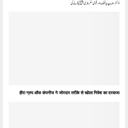
ڈاکٹر سندیپ پاٹھک اور قومی سکریٹری پنکج گپتا نے کی
हीरा ग्रुप ऑफ कंपनीज ने जोरदार तरीके से खोला निवेश का दरवाजा