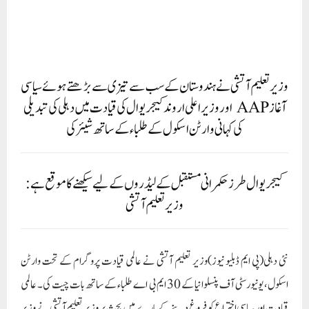
کیجریوال طرز حکمرانی مستقبل کے لیڈروں کے لیے سیکھنے کا موقع ہے:
وزیر تعلیم آتشی
نئی دہلی(پی ایم ڈبلیو نیوز)وزیر تعلیم آتشی نے عالمی قیادت پروگرام کے تحت وارٹن
اسکول، یونیورسٹی آف پنسلوانیا کے 30 ایم بی اے طلباء کے ساتھ بات چیت کی۔ عالمی
قیادت اور سیاسی اختراع کو فروغ دینے کے بارے میں بحث پر وزیر تعلیم آتشی نے وزیر
اعلی اروند کیجریوال کی قیادت میں پہل کی۔عام آدمی پارٹی (اے اے پی) کی طرف سے
دہلی میں اپنائے گئے گورننس ماڈل کے بارے میں شیئر کیا گیا۔ بحث میں، وزیر تعلیم آتشی
نے آپ کی ترقی کے بارے میں ایک دلکش بصیرت فراہم کی اور وزیر اعلی اروند کیجریوال
کی قیادت میں دہلی کے تبدیلی کے سفر کی وضاحت کرتے ہوئے وارٹن کے طلباء کی توجہ
حاصل کی۔ بات چیت کے دوران، وزیر تعلیم آتشی نے عام آدمی پارٹی کی مضبوط سیاسی
خواہش اور دہلی میں لوگوں کی زندگیوں کو بہتر بنانے میں اس کے مثبت اثرات کو شیئر کیا۔
‘آپ’ کی مثال دیتے ہوئے، انہوں نے بتایا کہ کس طرح ایک عام آدمی کی زندگی کو بہتر