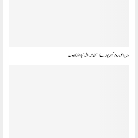
اے اے پی کے رکن پارلیمنٹ راگھو چڈھا نے راجیہ سبھا میں چیف الیکشن کمشنر کی تقرری کے بل کی سختی سے مخالفت
کرتے ہوئے کہا، "بی جے پی الیکشن کمیشن پر قبضہ کرنا چاہتی ہے۔”
CLICK TO COMMENT