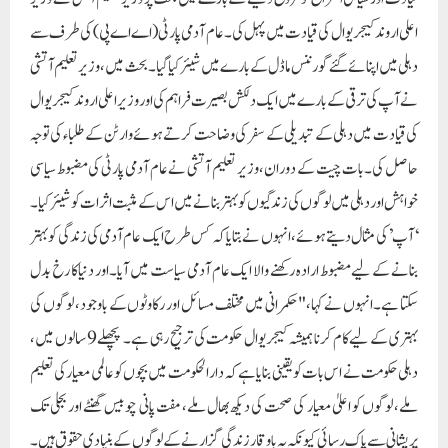
بنانے کے لیے مضبوط ارادہ رکھنے والا ایک عام آدمی سیاست میں آیا۔اور دنیا کا رخ بدل
سکتا ہے۔انہوں نے کہا، "حکمرانی میں مختلف مسائل اور رکاوٹوں کے باوجود، لوگوں کی
بہتری کے لیے کام کرنا ہمیشہ کیجریوال حکومت کی ترجیح رہی ہے۔ پچھلے 9 سالوں میں،
دہلی حکومت نے اس بات کو یقینی بنایا ہے کہ دارالحکومت میں بچوں کو عالمی معیار کی تعلیم
ملے، لوگوں کو اعلیٰ معیار کی صحت کی دیکھ بھال ملے، مفت پانی چوبیس گھنٹے اور بجلی تک
پریشانی سے پاک رسائی کیونکہ یہ باوقار زندگی گزارنے کے لوگوں کے بنیادی حقوق ہیں۔
وزیر تعلیم نے کہا کہ دہلی میں جو بھی تبدیلی آئی وہ حکومت کے مضبوط ارادے کی وجہ سے
ممکن ہوئی۔ وزیر آتشی نے بحث میں مزید زور دیا کہ بڑی عالمی تبدیلی اس وقت ممکن ہے
جب بڑی تعداد میں تعلیم یافتہ افراد جو عوام کی بہتری کے لیے کام کرنے کے لیے پرعزم
ہیں۔ انہوں نے زور دیا کہ یہ عالمی سطح پر سیاسی قیادت کے ایک نئے دور کے آغاز کے
لیے انتہائی اہم ہے۔ بات چیت کے دوران وزیر آتشی نے ایک عام رضاکار سے دہلی کابینہ
میں واحد خاتون وزیر تک کے اپنے سفر کو بھی شیئر کیا۔