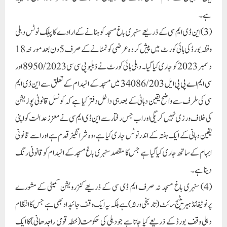
ہے۔
(3)این ڈی ایم سی کے ذریعے سنہری باغ مسجد کو ہٹانے کے ارادے کا پبلک نوٹس دہلی
وقفہ بورڈ کی ہائی کورٹ میں پیش کردہ عرضی کو نمٹانے کے صرف 5 دن بعد مورخہ 18
دسمبر 2023 کو جاری کیا گیا۔ دہلی ہائی کورٹ نے ڈبلیو پی سی سی 8950/2023 اور
سی ایم اے پی پی ایل 34086/203 میں مسجد کے انہدام کے تعلق سے این ڈی ایم
سی کی طرف سے واضح یقین دہانی کے بعد ہی داخل دفتر کیا ہے کہ کونسل قانونی پوزیشن
کی خلاف ورزی نہیں کریگی اور اب جس رفتار سے این ڈی ایم سی نے معزز عدالت کو اپنی
یقین دہانی کے ایک ہفتہ کے اندر نوٹس جاری کیا ہے، وہ شرانگیز قدم ہے اور اسے قانونی
ابہام کے ساتھ جاری کیا گیا ہے جس کا مقصد سنہری باغ مسجد کے انہدام کو قانونی رنگ
دینا ہے۔
(4) سنہری باغ مسجد نہ صرف ایم ڈی سی کے ذریعے کنزرویشن کمیٹی کے مشورے
پرنوٹیفائڈ ہیریٹیج سائٹ (تاریخی ورثہ) ہے بلکہ یہ ایک وقف جائیدادبھی ہے جس کا انتظام
دہلی وقف بورڈ کے ذریعے کیا جاتا ہے جودہلی کی حکومت(خطہ قومی راجدھانی)کا ایک