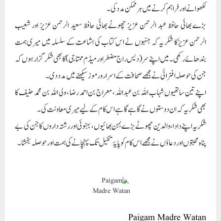
شکر یہ اپنے دادا، والدین چھوٹے بڑے بہن بھائیوں، بہنوئی اور رشتہ داروں کا جن کی بے
پناہ محبتوں اور دعاؤں نے مجھے اس کام کو پایۂ تکمیل تک پہنچانے کی ہمت اور حوصلہ بخشا۔
Paigam Madre Watan
RELATED POSTS