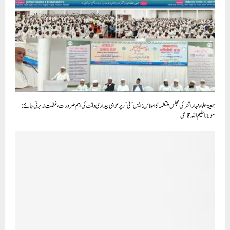
جمعیۃعلماء مہاراشٹر کی مجلس منتظمہ کا اجلاس : ایس آئی آر پر عوامی بیداری وقت کی اہم ضرورت، غفلت نہ برتی جائے:
مولانا حلیم اللہ قاسمی