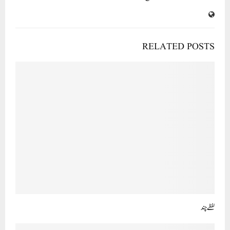
لفظے چند