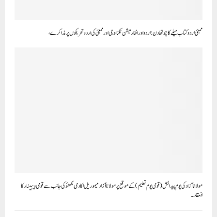
ممبئی اردو کتاب میلے کا چوتھا دن : اردو اور انفارمیشن ٹکنالوجی اور ممبئی کی اردو تحریکوں پر مذاکرے ،
مولانا آزاد کی یوم پیدائش ( قومی یوم تعلیم) کے موقع پر مولانا آزاد میموریل اکادمی لکھنؤ کی جانب سے قومی ویبینار کا
انعقاد ۔