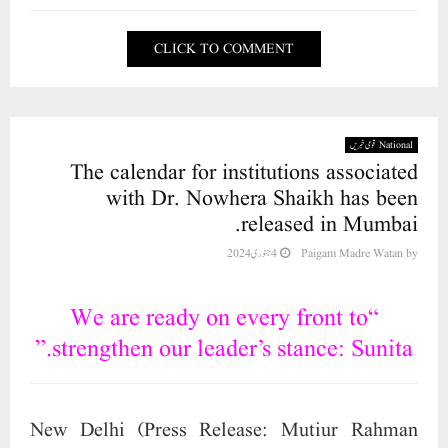
CLICK TO COMMENT
National قومی خبریں
The calendar for institutions associated
with Dr. Nowhera Shaikh has been
released in Mumbai.
4 جنوری 2024
Paigam Madre Watan
by
“We are ready on every front to
strengthen our leader’s stance: Sunita.”
New Delhi (Press Release: Mutiur Rahman