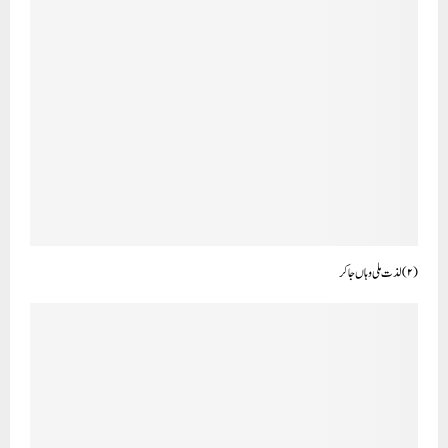
(۲) لذت ملی وہاں جاکر
’آرزو‘
CLICK TO COMMENT