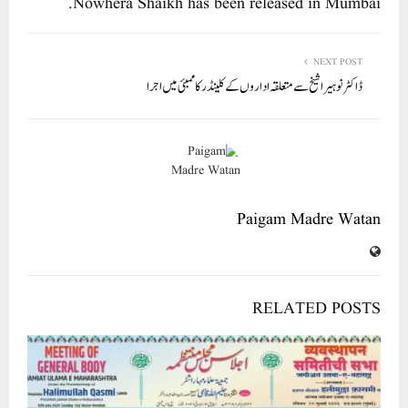
pp
Nowhera Shaikh has been released in Mumbai.
NEXT POST
ڈاکٹر نوہیرا شیخ سے متعلقہ اداروں کے کلینڈر کا ممبئی میں اجرا
Paigam Madre Watan
RELATED POSTS