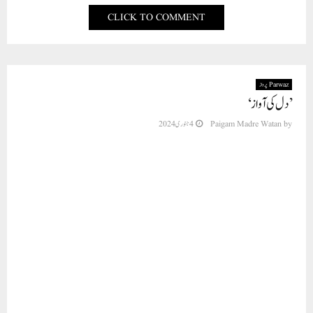
CLICK TO COMMENT
Parwaz پرواز
’دل کی آواز‘
4 جنوری 2024
Paigam Madre Watan
by
از: مطیع الرحمن عزیز
ماحوذ: تاثرات، شعری مجموعہ پرواز
والد بزرگوارعزیزالرحمن عزیزؔ سلفی صاحب ایک عرصہ سے شعر موزوں کرنے کا شغف
رکھتے تھے۔حال ہی میں انہوں نے ایک بار اس خواہش کا اظہار کیا کہ ان کا سارا کلام ایک
مجموعہ کی صورت میں دہلی سے چھپ جائے توسب کچھ محفوظ ہو جائے گا۔ میرے والدِ
بزرگوار کی یہ خواہش اگر میرے ذریعے سے پوری ہو سکے تو میرے لیے عین سعادت اور