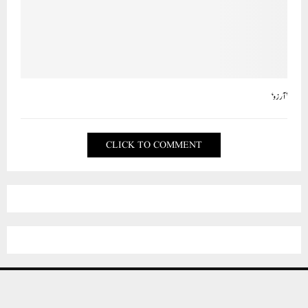
OUR VISITORS
Views Today : 477
Who's Online : 8
LANGUAGE