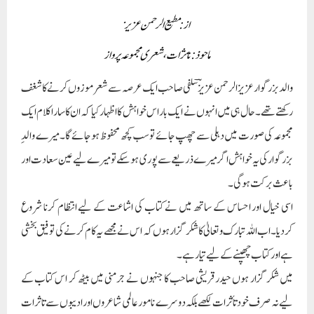
باعث برکت ہو گی۔
اسی خیال اور احساس کے ساتھ میں نے کتاب کی اشاعت کے لیے انتظام کرنا شروع
کردیا۔اب اللہ تبارک وتعالیٰ کا شکر گزار ہوں کہ اس نے مجھے یہ کام کرنے کی توفیق بخشی
ہے اور کتاب چھپنے کے لیے تیار ہے۔
میں شکر گزار ہوں حیدر قریشی صاحب کا جنہوں نے جرمنی میں بیٹھ کر اس کتاب کے
لیے نہ صرف خود تأثرات لکھے بلکہ دوسرے نامور عالمی شاعروں اور ادیبوں سے تاثرات
لکھوانے اور فراہم کرنے میں ہر ممکن مدد کی۔
بڑے بھائی حافظ عبد الرحمن عزیز چھوٹے بھائی حافظ سعید الرحمن عزیز اور شعیب
الرحمن عزیزکا شکر یہ کہ جنہوں نے اس کتاب کی اشاعت کے سلسلہ میں میری ہمت
بندھائے رکھی۔ میں اپنے سر (دیس راج مضطر اور میڈم ممتاجی) کا بھی شکر گزار ہوں کہ
جن کی حوصلہ افزائی نے مجھے صحافت کے اسرار و رموز سیکھنے میں مدد دی۔
اپنے تین ساتھیوں شہاب اللہ بن عبداللہ ، معراج بن احمد رضا ، ولی اللہ بن محمد حنیف کا
بھی شکریہ کہ ان دوستوں نے گاہے گاہے اس کام کے لیے میری معاونت کی۔