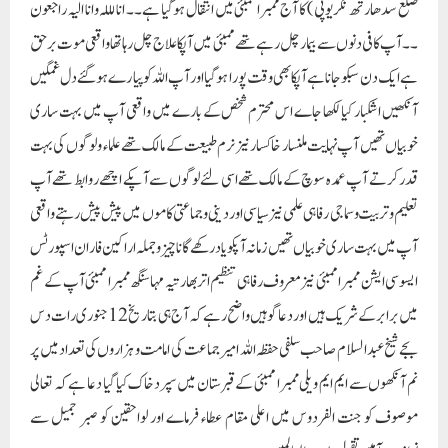
ضلع سدھارتھ نگر یوپی ) کا آج ممبرا ممبئی میں انتقال ہوگیا ہے۔۔ انا لللہ وانا الیہ راجعون
۔۔ آپ کافی دنوں سے بیمار چل رہے تھے ممبئی میں آپکا علاج چل رہا تھا واقعی موت برحق
ہے ایک دن سبکو جانا ہے آپکا بھی وقت پورا ہوگیا اور آپ اللہ کو پیارے ہوگئے دل غمگین
آنکھیں اشکبار کیا لکھا جاے اس محترم شخص کے بارے میں واقعی آپ میں بہت ساری
خوبیاں تھیں آپ نہایت ملنسار خاکسار نیز نرم طبیعت کے مالک تھے علماء و لوگوں کی بہت
قدر کرتے آپ عمدہ سوچ کے مالک تھے اسی لئے لوگوں سے آپکے اچھے روابط تھے آپ
تعلیم و تربیت و سماجی رفاہی علمی نیز سیاسی اور دینی و جماعتی کاموں میں پیش پیش رہتے واقعی
آپ میں بہت ساری خوبیاں تھیں زمانہ آپکو یاد رکھے گا ناچیز و جملہ اراکین فاران اسپورٹس
ایسوسی ایشن ممبرا ممبئی نیز معروف رفاہی تنظیم اتربھارتیہ مہا سنگھ ممبرا ممبئی آپ کے غم
میں برابر کے شریک ہیں اور دعا گو ہیں واضح رہے کہ آج ہی بتاریخ 12 جنوری رات دس
بجے شیخ عبدالسلام صاحب سلفی حفظہ اللہ امیر جماعت کی امامت و ہزاروں کی تعداد میں پر
نم آنکھوں سے ایم ایم ویلی ممبرا ممبئی کے قبرستان میں سپردخاک کیا گیا دعا ہے کہ تعالی
موصوف کو جنت الفردوس میں اعلی مقام عطاء فرماے اور لواحقین کو صبر جمیل سے