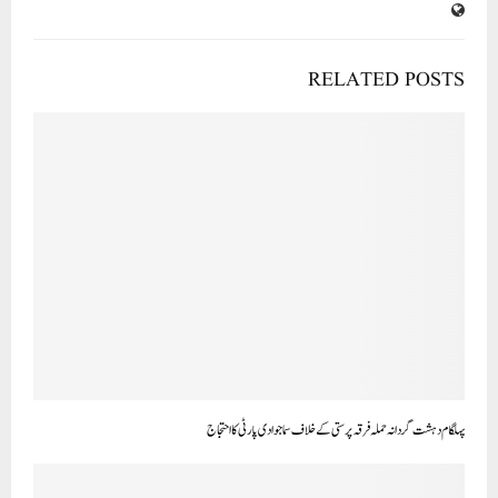
RELATED POSTS
پہلگام دہشت گردانہ حملہ فرقہ پرستی کے خلاف سماجوادی پارٹی کا احتجاج