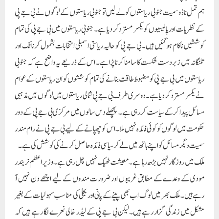
ہم تمل ناڈو سمیت جنوبی ریاستوں کو لے لیں تو جنوبی ریاستوں کے لوگوں نے بی جے پی
کے نظریات اور پالیسیوں کو یکسر مسترد کر دیا ہے۔ جنوبی ریاستوں میں بی جے پی کی تمام
کوششیں ناکام ہوگئیں ہیں۔ بی جے پی کو حالیہ ریاستی اسمبلی انتخابات بشمول کرناٹک اور
تلنگانہ میں زبردست شکست کا سامنا کرنا پڑا ہے۔ اس کے ذریعے یہ واضح ہے کہ جنوبی
ریاستوں میں بی جے پی کو مضبوط طاقت بنانے کی تمام کوششوں کو ان ریاستوں کے عوام
نے یکسر مسترد کر دیا ہے۔دوسری طرف بی جے پی شمالی ریاستوں میں لوگوں میں مذہبی
مسائل پیدا کرکے سیاست کررہی ہے۔ پچھلے دس سالوں میں مرکزی بی جے پی کے دور
حکومت میں لوگوں کو کوئی فائدہ نہیں ملا۔ اس کو چھپانے کے لیے بی جے پی نے رام مندر
سمیت دیگر مسائل کو اپنے ہاتھ میں لے کر سیاسی فائدہ حاصل کرنے کی کوشش کی ہے۔
ملک میں روزگار نہیں بڑھ رہا ہے۔ معیشت ٹھیک نہیں چل رہی ہے۔ وزیر اعظم نریندر
مودی کے وعدے کے مطابق غریبوں اور ضرورت مندوں کے لیے اچھے دن نہیں آ
رہے ہیں۔ ملک بھر میں لوگ اب بھی پینے کے پانی اور بجلی کی مناسب سہولیات کے بغیر
مشکل میں زندگی گزار رہے ہیں۔لیکن بی جے پی کے لیڈر خالی نعرے لگا رہے ہیں کہ