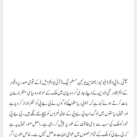
چنئی ۔ (پی ایم ڈبلیو نیوز) انڈین یونین مسلم لیگ (آئی یو ایم ایل ) کے قومی صدر پروفیسر
کے ایم قادر محی الدین نے اپنے جاری کردہ بیان میں ملک کے موجودہ سیاسی منظر نامے پر
بات کرتے ہوئے کہا ہے کہ جنوبی ریاستوںکے لوگوں نے بی جے پی کو نظر انداز کردیا ہے
اور شمالی ریاستوں میں لوگ اب بی جے پی کے خالی نعروں کو پہچاننے لگے ہیں۔ بی جے پی
خود کو ملک کی سب سے بڑی طاقت کے طور پر پیش کر رہی ہے۔ اصل صورتحال یہ ہے
کہ بی جے پی کو ملک کے تمام حصوں میں عوامی حمایت حاصل نہیں ہے۔ خاص طور پر اگر