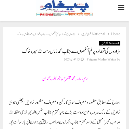
PRIMARY
MENU
Home
National قومی خبریں
ہزاروں کی تعداد و پر نم آنکھوں سے جناب محمد زماں رحمہ اللہ سپردخاک
National قومی خبریں
ہزاروں کی تعداد و پر نم آنکھوں سے جناب محمد زماں رحمہ اللہ سپردخاک
by
Paigam Madre Watan
13 جنوری 2024
رپورٹ : محمد ظفر عبدالرؤف محمدی
اطلاع کے مطابق مشہور و معروف سماجی کارکن و معروف و مشہور ٹراویل ایجنسی جوہی
ٹراویل کے مالک ہر دل عزیز دوست بڑے بھیا محترم جناب شمس الدین فلاحی حفظہ اللہ
صاحب ممبرا ممبئی کے والد محترم جناب محمد زمان صاحب سابق پردھان ( پریا رسالت پور