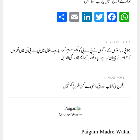
نوازے آمین تقبل یا رب العالمین
S
E
Li
T
Fa
W
ha
m
nk
wi
ce
ha
re
ail
ed
tte
bo
ts
In
r
ok
A
PREVIOUS POST
جنوبی ریاستوں کے لوگوں نے بی جے پی کو یکسر مسترد کردیاہے۔شمال میں بی جے پی کی خالی نعروں
pp
کو عوام نے پہچان لیا ہے۔ پروفیسر کے ایم قادرمحی الدین
NEXT POST
انگریزی کتاب اوراقِ ماضی سے کسی طرح کم نہیں
Paigam Madre Watan