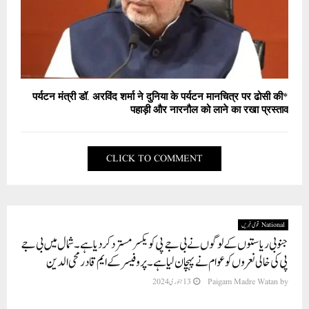
*पर्यटन मंत्री डॉ. अरविंद शर्मा ने दुनिया के पर्यटन मानचित्र पर ढोसी की
पहाड़ी और नारनौल को लाने का रखा प्रस्ताव
CLICK TO COMMENT
National قومی خبریں
جنوبی ریاستوں کے لوگوں نے بی جے پی کو یکسر مسترد کردیاہے۔شمال میں بی جے
پی کی خالی نعروں کو عوام نے پہچان لیا ہے۔ پروفیسر کے ایم قادرمحی الدین
by
Paigam Madre Watan
13 جنوری 2024