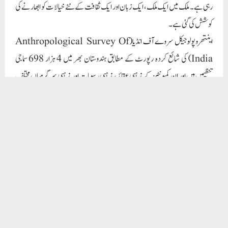
رہی ہے۔ ملک میں ایک ملک، ایک زبان اور ایک ثقافت کے نئے خیالات کو ابھارنے کی
کوشش کی گئی ہے۔
اینتھروپولوجیکل سروے آف انڈیا(Anthropological Survey Of
India) کی شائع کردہ رپورٹ کے مطابق ہندوستان بھر میں 4 ہزار 698 سماجی
تنظیمیں ہیں اور ان کمیونٹیز کے مذہبی عقائد، مذہبی رسومات اور مذہبی سرگرمیاں مختلف
ہیں۔ سروے میں یہ بھی بتایا گیا کہ ملک بھر میں سماجی نظام بے شمار تضادات اور اختلافات
سے بھرے ہوئے ہیں۔ ایسے میں بی جے پی ایک نیا خوف پیدا کرنے اور ایک مذہب،
ایک ثقافت کے طور پر ملک کے لوگوں میں امن کو خراب کرنے کی کوشش کر رہی ہے۔
تمام شعبہ ہائے زندگی سے تعلق رکھنے والے افراد کے اتحاد کو ختم کرنے کی سازش ہو رہی
ہے۔
مسلمانوں کو نظر انداز کرنا :۔
جیسا کہ میں نے پہلے ذکر کیا، بی جے پی ہندوستان میں رہنے والے 25 کروڑ مسلمانوں کو یہ
بھول کر نظر انداز کررہی ہے کہ ہندوستان ایک سیکولر ملک ہے۔ مرکز میں بی جے پی