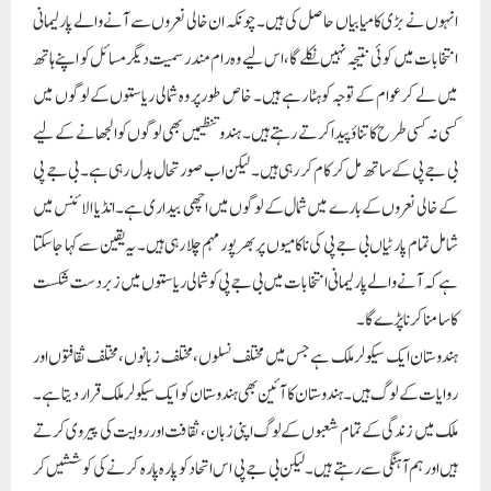
انہوں نے بڑی کامیابیاں حاصل کی ہیں۔ چونکہ ان خالی نعروں سے آنے والے پارلیمانی
انتخابات میں کوئی نتیجہ نہیں نکلے گا، اس لیے وہ رام مندر سمیت دیگر مسائل کو اپنے ہاتھ
میں لے کر عوام کے توجہ کو ہٹا رہے ہیں۔ خاص طور پر وہ شمالی ریاستوں کے لوگوں میں
کسی نہ کسی طرح کا تناؤ پیدا کرتے رہتے ہیں۔ ہندو تنظیمیں بھی لوگوں کو الجھانے کے لیے
بی جے پی کے ساتھ مل کر کام کر رہی ہیں۔ لیکن اب صورتحال بدل رہی ہے۔ بی جے پی
کے خالی نعروں کے بارے میں شمال کے لوگوں میں اچھی بیداری ہے۔ انڈیا الائنس میں
شامل تمام پارٹیاں بی جے پی کی ناکامیوں پر بھرپور مہم چلا رہی ہیں۔ یہ یقین سے کہا جا سکتا
ہے کہ آنے والے پارلیمانی انتخابات میں بی جے پی کو شمالی ریاستوں میں زبردست شکست
کا سامنا کرنا پڑے گا۔
ہندوستان ایک سیکولر ملک ہے جس میں مختلف نسلوں، مختلف زبانوں، مختلف ثقافتوں اور
روایات کے لوگ ہیں۔ ہندوستان کا آئین بھی ہندوستان کو ایک سیکولر ملک قرار دیتا ہے۔
ملک میں زندگی کے تمام شعبوں کے لوگ اپنی زبان، ثقافت اور روایت کی پیروی کرتے
ہیں اور ہم آہنگی سے رہتے ہیں۔ لیکن بی جے پی اس اتحاد کو پارہ پارہ کرنے کی کوششیں کر