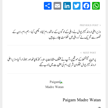
S
E
Li
T
Fa
W
ha
m
nk
wi
ce
ha
re
ail
ed
tte
bo
ts
In
r
ok
A
PREVIOUS POST
وزیر اعلی اروند کیجریوال نے دہلی کے لوگوں کے ساتھ رام لیلا دیکھی، کہا – ہم رام راجیہ کے
pp
تصور سے تحریک لے کر دہلی میں حکومت چلا رہے ہیں
NEXT POST
پران پرتیشٹھا کے موقع پر، آپ نے مختلف مقامات پر سندر کنڈ کا پاٹھ اور بھنڈارا کیا، وزیر اعلی
اروند کیجریوال بھگوان شری رام کی عقیدت میں ڈوب گئے
Paigam Madre Watan