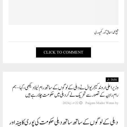
شیخ محمد اسحاق گورکھپوری
CLICK TO COMMENT
Delhi دہلی
وزیر اعلی اروند کیجریوال نے دہلی کے لوگوں کے ساتھ رام لیلا دیکھی، کہا – ہم
رام راجیہ کے تصور سے تحریک لے کر دہلی میں حکومت چلا رہے ہیں
by
Paigam Madre Watan
22 جنوری 2024
دہلی کے لوگوں کے ساتھ ساتھ دہلی حکومت کی پوری کابینہ اور