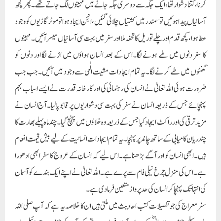
کرنا،کتنا دشوار تھا،ایک جگہ سے دوسری جگہ جانے میں مہینوں لگ جاتے تھے۔پھر کچھ
آسانیاں پیدا ہوئیں تو سمندر میں کشتیاں چلائی گئیں،انجن ایجاد ہوا تو موٹر گاڑیوں کو وجود
عطا ہوا،کچھ قدم اور چلے تو ریل کا تحفہ ملا اور سفر میں بہت سی آسانیاں میسر آئیں۔مہینوں
کا سفر دنوں میں طے ہونے لگا۔اس کے بعد انسان ہواؤں میں اڑنے لگا اور دنوں کو
گھنٹوں میں طے کرنے لگا۔یہ تمام ایجادات مشیت الٰہی سے وجود میں آئیں۔جب جب
ضرورت ہوئی اللہ تعالیٰ نے انسان کی رہنمائی کی اور کارخانہ قدرت نے ایسے اسباب بہم
پہنچائے جس کے ذریعہ انسان نے سفر کی بہت سی دشواریوں پر قابو پالیا۔آج انسان نے
مزید ترقی کی اور راکٹ ایجاد کیا جس کے ذریعہ وہ خلاؤں میں پہنچ گیا۔چند ماہ پہلے بھارت کا
چندریان کامیابی کے ساتھ چاند پر پہنچا۔یہ تمام ایجادات انسانیت کے لیے بیش قیمت انعام
ہیں۔ابھی انسان کو اور آگے بڑھنا ہے۔اس لیے کہ انسان کے عروج کا سفر ابھی ادھورا
ہے۔اس کی منزل چرخ نیلی فام سے پرے ہے۔اللہ تعالیٰ نے اپنے ایک بندے کو آسمان
کی انتہا تک پہنچا کر انسان کی حد پروا زمتعین فرمادی ہے۔
سفر معراج کی جو تفصیلات کتب احادیث میں ملتی ہیں ان کا خلاصہ یہ ہے کہ آپ صلی اللہ