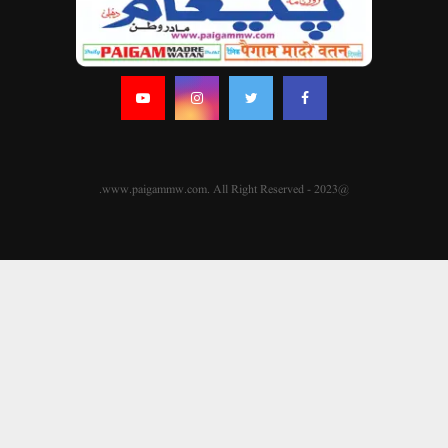
@2023 - www.paigammw.com. All Right Reserved.