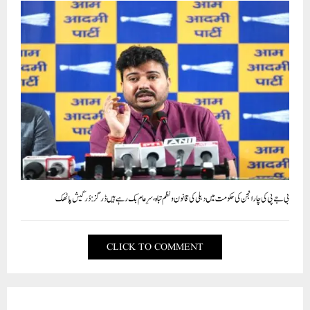
بی جے پی کی چار انجن کی حکومت میں دہلی کی قانون و نظم تباہ، سرِ عام بک رہے ہیں ڈرگز: دُرگیش پاٹھک
CLICK TO COMMENT