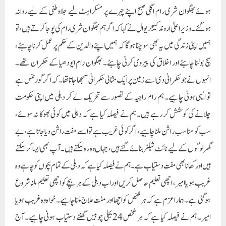
ہوئے بھگوان شری رام اگلی صبح اپنے چہرے پر مسکراہٹ لیے جلاوطنی کے لیے روانہ
ہوگئے۔وزیر اعلیٰ اروند کیجریوال نے کہا کہ اگر ہم بھگوان شری رام کی پوجا کرتے ہیں، تو
ہمیں اپنی زندگی میں یہ بھی سوچنا ہوگا کہ ہمیں اپنے والدین کے حکم پر عمل کرنا چاہئے،
سچ بولنا چاہئے اور اخلاق کی پیروی کرنی چاہئے۔ بھگوان رام ایودھیا کے حکمران تھے۔
انہوں نے جو حکمرانی دی اسے زمین پر ایک مثالی حکمرانی سمجھا جاتا تھا۔کہ اگر گورننس ہے
تو ایسی ہونی چاہیے۔ ہم رام راجیہ کے تصور سے تحریک لے کر دہلی میں اپنی حکومت
چلانے کی کوشش کر رہے ہیں۔ ہم نے فیصلہ کیا ہے کہ دہلی میں کوئی بھوکا نہ سوئے،
سب کو مناسب راشن ملنا چاہیے، اگر کوئی غریب ہے تو اسے مفت راشن دیا جاتا ہے، بے
گھر لوگوں کے لیے نائٹ شیلٹر بنائے گئے ہیں، جہاں وہ رہ سکتے ہیں۔آپ بھی ایسا کر سکتے
ہیں اور کھانا بھی مفت دستیاب ہے۔ ہم نے فیصلہ کیا ہے کہ دہلی کے تمام بچوں کو چاہے وہ
غریب ہو یا امیر، اچھی تعلیم حاصل کریں اور اب دہلی کے ہر بچے کو اچھی تعلیم ملنا شروع
ہو گئی ہے۔ ہمارا عزم ہے کہ ہر شخص کو اچھا اور مفت علاج ملنا چاہیے۔ خواہ وہ غریب ہو یا
امیر۔ ہم نے فیصلہ کیا ہے کہ ہر شخص 24بجلی چوبیس گھنٹے دستیاب ہونی چاہیے۔ آج