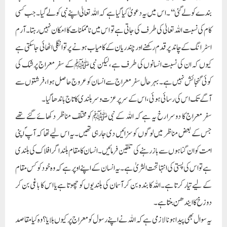
بندے کو لے گئی‘‘۔اس میں یہ دعویٰ کیا گیا ہے کہ اللہ تعالیٰ اپنے نبی کو لے گیا۔جب کسی
کام کی نسبت اللہ تعالیٰ کی طرف کی جاتی ہے تو اس میں ناممکنات کا امکان نہیں رہتا۔آرم
اسٹرانگ کے چاند پر قدم رکھنے اور چندریان کے کامیاب ہونے پر تو انگلی اٹھائی جاسکتی ہے
کیوں کہ ان کی نسبت انسانوں کی طرف ہے ،لیکن نبی ﷺ کے سفر معراج پر شک کی
کوئی گنجائش نہیں ہے ۔بہر حال سفر معراج سے انسان کو عروج حاصل ہوا، فرشتوں سے
آگے تک اس کی رسائی ہوئی،اس کے سر پر عزت و سربلندی کا تاج باندھا گیا۔
سفر معراج کا دوسرا رخ یہ ہے کہ اللہ کے نبی ﷺ کو مختلف مناظر دکھائے گئے تھے
جس کے بعض مناظر میں لوگوں کو سزائیں دی جارہی تھیں۔یہ اس لیے تھا کہ آپ ؐ اپنی
امت کو ان گناہوں سے باز رہنے کی تلقین فرمائیں۔انسان کا مقام بلند اگر افلاک کی بلندی
ہے تو اس کی پستی کی انتہا تحت الثریٰ ہے۔یہ انسان کے اپنے اوپر ہے کہ وہ خود کو کس مقام
کے لیے تیار کرتا ہے۔اللہ کا بندہ بن کر آسمان کی بلندیوں کو چھوتا ہے یا اس کا باغی بن کر
دوز خ کا ایندھن بنتا ہے۔
یہ سوال بھی پیدا ہونا لازمی ہے کہ اللہ نے اپنے رسول کو معراج پر کیوں بلایا ؟وہ کیا مقاصد