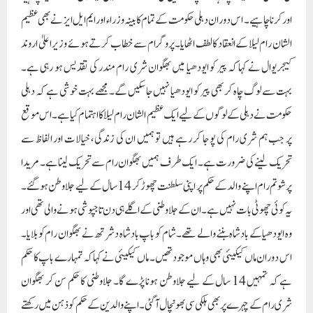
اور کرنا چاہیے۔ اس دوران دہلی حکومت کے تمام کابینہ وزراء اور ایم ایل ایز نے بھی عظیم
الشان رام لیلا کے انعقاد کا لطف اٹھایا۔پروگرام سے خطاب کرتے ہوئے وزیر اعلیٰ اروند
کیجریوال نے کہا کہ پیر کو ایودھیا میں بھگوان شری رام مندر کی تقدیس ہو رہی ہے۔
بہت سے لوگ چاہ کر بھی پیر کو ایودھیا نہیں جا سکیں گے۔ مجھے بہت خوشی ہے کہ دہلی
حکومت نے دہلی کے لوگوں کے لیے ایک عظیم الشان رام لیلا کا اہتمام کیا ہے۔ اس موقع
پر جب ہم شری رام کی پوجا کر رہے ہیں تو ہمیں ان کی زندگی، خیالات اور الفاظ سے
تحریک لینے کی ضرورت ہے۔ ایک طرف ہمیں بھگوان رام سے تحریک لینا ہے۔ مریدا
پرشوتم رام اپنے والد کے حکم پر اپنی سلطنت چھوڑ کر 14 سال کے لیے جلاوطن ہو گئے۔
یہ کوئی چھوٹی بات نہیں ہے۔ ان کے جلاوطنی کے اگلے ہی دن تاجپوشی ہونے والی تھی اور
وہ ایودھیا کے بادشاہ بننے والے تھے۔ شام کو باپ بادشاہ دشرتھ نے بھگوان رام کو بلایا۔
اس دوران ماں کیکیئی بھی وہاں موجود تھیں۔ ماں کیکیئی نے کہا کہ تمہارے باپ کا حکم
ہے کہ تمہیں 14 سال کے لیے جلاوطن ہونا پڑے گا۔ جلاوطنی کا حکم سن کر بھگوان
شری رام کے چہرے پر بھی ہلکی سی بھونچال آ گئی۔ اپنے والدین کے حکم کو ذہن میں رکھتے