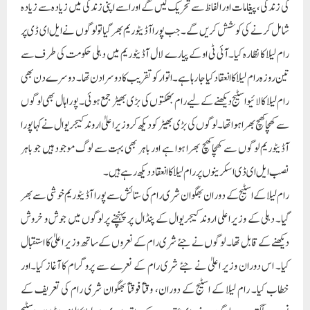
کی زندگی، پیغامات اور الفاظ سے تحریک لیں گے اور اسے اپنی زندگی میں زیادہ سے زیادہ
شامل کرنے کی کوشش کریں گے۔جب پورا آڈیٹوریم بھر گیا تو لوگوں نے ایل ای ڈی پر
رام لیلا کا نظارہ کیا۔آئی ٹی او کے پیارے لال آڈیٹوریم میں دہلی حکومت کی طرف سے
تین روزہ رام لیلا کا انعقاد کیا جا رہا ہے۔ اتوار کو تقریب کا دوسرا دن تھا۔ دوسرے دن بھی
رام لیلا کا لائیو اسٹیج دیکھنے کے لیے رام بھکتوں کی بڑی بھیڑ جمع ہوئی۔ پورا ہال بھی لوگوں
سے کھچا کھچ بھرا ہوا تھا۔ لوگوں کی بڑی بھیڑ کو دیکھ کر وزیر اعلیٰ اروند کیجریوال نے کہاپورا
آڈیٹوریم لوگوں سے کھچا کھچ بھرا ہوا ہے اور باہر بھی بہت سے لوگ موجود ہیں جو باہر
نصب ایل ای ڈی اسکرینوں پر رام لیلا کا انعقاد دیکھ رہے ہیں۔
رام لیلا کے اسٹیج کے دوران بھگوان شری رام کی ستائش سے پورا آڈیٹوریم خوشی سے بھر
گیا۔ دہلی کے وزیر اعلی اروند کیجریوال کے پنڈال پر پہنچنے پر لوگوں میں جوش و خروش
دیکھنے کے قابل تھا۔ لوگوں نے جئے شری رام کے نعروں کے ساتھ وزیر اعلیٰ کا استقبال
کیا۔ اس دوران وزیر اعلیٰ نے جئے شری رام کے نعرے سے پروگرام کا آغاز کیا۔اور
خطاب کیا۔ رام لیلا کے اسٹیج کے دوران، وقتاً فوقتاً بھگوان شری رام کی تعریف کے