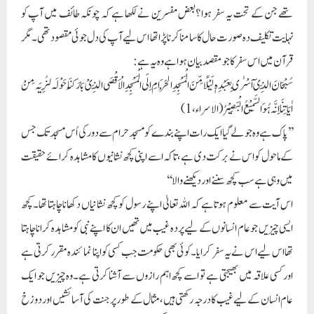
تھے جن کے تحت یہ سفر ہوا ؟بعض مفسرین نے لکھا ہے کہ چونکہ طائف میں آپ کو
نہایت تکلیف دہ صورت حال کا سامنا کرنا پڑا تھا اس لیے آپ کی دل جوئی مقصود تھی ۔مگر
قرآن میں اس سفر کا جو مقصد بیان ہوا ہے وہ یہ ہے :
سُبْحَانَ الَّذِیٓ اَسْرٰی بِعَبْدِہٖ لَیْلًا مِّنَ الْمَسْجِدِ الْحَرَامِ اِلَی الْمَسْجِدِ الْاَقْصَی الَّذِیْ بَارَکْنَا حَوْلَہ لِنُرِیَہ مِنْ
اٰیَاتِنَا اِنَّہ ہُوَ السَّمِیْعُ الْبَصِیْرُ (الاسراء ،1)
’’پاک ہے وہ جو لے گیا ایک رات اپنے بندے کو مسجد حرام سے دور کی اُس مسجد تک جس
کے ماحول کو اس نے برکت دی ہے، تاکہ اسے اپنی کچھ نشانیوں کا مشاہدہ کرائے حقیقت
میں وہی ہے سب کچھ سننے اور دیکھنے والا‘‘
اس آیت سے معلوم ہوتا ہے کہ اللہ تعالیٰ اپنے رسول کو کچھ نشانیاں دکھانا چاہتا تھا۔کچھ
ایسی چیزیں جو عام انسانوں کے لیے پردہ غیب میں تھیں ان کا اپنے نبی کو مشاہدہ کرانا چاہتا
تھا اس لیے اس نے یہ سفر کرایا۔کوئی بھی حکومت جب کسی کو اپنا نمائندہ مقرر کرتی ہے
اور کسی علاقہ میں بھیجتی ہے تو اسے کچھ اہم رازوں سے آشنا کرتی ہے۔وہ چیزیں جو ایک
عام انسان کے لیے غیب کا درجہ رکھتی ہیں،مثال کے طور پر جنت کی آسائشیں اور دوزخ