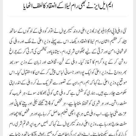
ایم ایل ایز نے بھی رام لیلا کے انعقاد کا لطف اٹھایا
نئی دہلی(پی ایم ڈبلیو نیوز)وزیر اعلی اروند کیجریوال نے اتوار کو دہلی کے لوگوں کے ساتھ
بیٹھ کر عظیم الشان رام لیلا کا انعقاد دیکھا۔ اس سے پہلے وزیر اعلیٰ نے ملک اور دہلی کی
خوشحالی، امن اور ترقی کے لیے بھگوان شری رام، سیتا مایا اور لکشمن کی آرتی کر کے چراغ
روشن کر کے پروگرام کا آغاز کیا۔ دہلی کے فن، ثقافت اور زبان کے وزیر سوربھ
بھردواج نے وزیر اعلیٰ کو ایک پودا اور جسمانی لباس پیش کر کے ان کا استقبال کیا۔ اس
موقع پر وزیر اعلیٰ نے کہا کہ ہم رام راجیہ کے تصور سے تحریک لے کر دہلی کے اندر اپنی
حکومت چلا رہے ہیں۔ ہماری کوشش ہے کہ دہلی میں کوئی بھوکا نہ سوئے، ہر غریب کو
مفت راشن۔اور ہر شہری کو تحفظ ملنا چاہیے، ہر شخص کو 24 گھنٹے بجلی اور پینے کا پانی اور
عزت ملنی چاہیے۔ اب دہلی میں ہر بچہ اچھی تعلیم حاصل کر رہا ہے اور ہر شخص کا اچھا اور
مفت علاج ہو رہا ہے۔ وزیر اعلیٰ اروند کیجریوال نے کہا کہ ہمیں مریدا پرشوتم شری رام
کی زندگی سے سیکھنا چاہئے۔ اپنے والدین کی اطاعت کروہمیں ہمیشہ سچ کا ساتھ دینا چاہیے