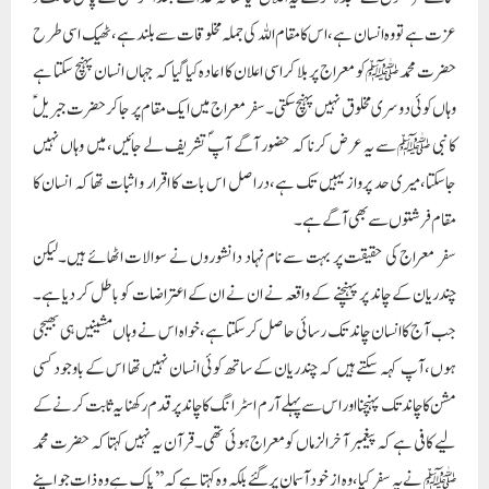
عزت ہے تو وہ انسان ہے،اس کا مقام اللہ کی جملہ مخلوقات سے بلند ہے،ٹھیک اسی طرح
حضرت محمد ﷺ کو معراج پر بلا کر اسی اعلان کا اعادہ کیا گیا کہ جہاں انسان پہنچ سکتا ہے
وہاں کوئی دوسری مخلوق نہیں پہنچ سکتی۔سفر معراج میں ایک مقام پر جاکر حضرت جبریل ؑ
کا نبی ﷺ سے یہ عرض کرنا کہ حضور آگے آپؐ تشریف لے جائیں،میں وہاں نہیں
جاسکتا،میری حد پرواز یہیں تک ہے،دراصل اس بات کا اقرار و اثبات تھا کہ انسان کا
مقام فرشتوں سے بھی آگے ہے۔
سفر معراج کی حقیقت پر بہت سے نام نہاد دانشوروں نے سوالات اٹھائے ہیں۔لیکن
چندریان کے چاند پر پہنچنے کے واقعہ نے ان نے ان کے اعتراضات کو باطل کر دیا ہے۔
جب آج کا انسان چاند تک رسائی حاصل کرسکتا ہے،خواہ اس نے وہاں مشینیں ہی بھیجی
ہوں،آپ کہہ سکتے ہیں کہ چندریان کے ساتھ کوئی انسان نہیں تھا اس کے باوجود کسی
مشن کا چاند تک پہنچنا اور اس سے پہلے آرم اسٹرانگ کا چاند پر قدم رکھنا یہ ثابت کرنے کے
لیے کافی ہے کہ پیغمبر آخرالزماں کومعراج ہوئی تھی۔قرآن یہ نہیں کہتا کہ حضرت محمد
ﷺ نے یہ سفر کیا،وہ از خود آسمان پر گئے بلکہ وہ کہتا ہے کہ ’’پاک ہے وہ ذات جو اپنے