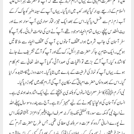
علیہ وسلم حضرت ام ہانی ؓکے یہاں آرام فرمارہے تھے کہ آپ کو حضرت جبرائیل علیہ
السلام کے ذریعے بیدار کیا گیا اور کعبہ میں لایا گیا۔یہاں آپ کے سینہ اطہر کو چاک کرکے
آب زم زم سے غسل دیا گیا۔اس کے بعد ایک تیز رفتار سواری پر آپؐ سوار ہوئے اور
بیت المقدس پہنچے،یہاں تمام انبیاء موجود تھے،آپ ؐنے ان کی امامت فرمائی۔پھر آپ ؐکا
سفر آسمان کی جانب شروع ہوا۔مختلف آسمانوں پر آپ کی مختلف انبیاء سے ملاقاتیں
ہوئیں۔ایک مقام پر جاکر حضرت جبرائیلؑ رک گئے اور آپؐ کو آگے تشریف لے جانے
کا اشارہ کیا۔آپؐ آگے بڑھے تو التحیات کی صدا آئی،گویا آپ اللہ تعالیٰ سے ہم کلام
ہوئے۔یہاں آپ کو نماز کی فرضیت کے بارے میں بتایا گیا۔جنت دوزخ کا مشاہدہ کرایا
گیا۔اس کے بعد واپس حضرت ام ہانیؓ کے مکان پر آپؐ کی آرام گاہ میں چھوڑ دیا گیا۔
نبی اکرم ﷺ کا سفر معراج انسانوں کو بلندی پر پہنچنے کے لیے ایک اشارہ خداوندی ہے۔
انسان کو آسمان کی اونچائیا چھونے کے لیے مہمیز کرتا ہے۔آج سے پندرہ سو سال پہلے اللہ
نے اپنے نبی ؐ کو مکہ سے سدرۃ المنتہیٰ تک بلا کر نہ صرف اپنے پیغمبر کو اعزاز بخشاتھا بلکہ اس
نے پورے انسانی گروہ کو عزت و سربلندی عطا کی تھی۔جس طرح حضرت آدم ؑ کے
سامنے فرشتوں نے سجدہ کرکے یہ اعلان کیا تھا کہ خدا کے بعد اگر کسی کے پاس طاقت و