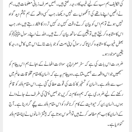
کی تکالیف ہم سب کے لیے غیب کا درجہ رکھتی ہیں۔ہمیں صرف زبانی معلومات ہیں۔ہم
نے انھیں اپنے ماتھے کی آنکھوں سے نہیں دیکھا۔جب کسی واقعہ کے ہم چشم دید گواہ
نہیں ہوتے تو ہم اس کو بیان کرتے وقت کہیں نہ کہیں تردد کا شکار رہتے ہیں،اور جب
اس کا مشاہدہ کرلیتے ہیں تو یقین کے ساتھ بیان کرتے ہیں۔اللہ نے اپنے رسول ﷺ کو
بعض غیوب کا مشاہدہ کرایا تاکہ رسولؐ اپنی امت کو جو بات بتائے اس میں کامل درجہ کا
یقین موجود ہو۔
ضرورت اس بات کی ہے کہ سفر معراج پر سوالات اٹھانے کے بجائے ہم اس پیغام کو
سمجھیں جو اس واقعہ سے ہمیں ملتا ہے۔وہ پیغام یہ ہے کہ انسان کا مقام مخلوقات عالم میں
سب سے بلند ہے۔انسان کو تسخیر کائنات کی قوت عطا کی گئی ہے۔اس مقام بلند کو قائم
رکھنے کے لیے ضروری ہے کہ ہم وہ کام نہ کریں جو ہمیں پستی کی طرف لے جانے والے
ہوں۔انسان بن کر حیوانیت کے کام کرنا خود کو اس مقام بلند سے نیچے گرا دینا ہے۔آج
کے انسان کا جب ہم مطالعہ کرتے ہیں تو افسوس ہوتا ہے کہ بیشتر انسانوں نے اپنا مقام بلند
گنوا دیا ہے۔