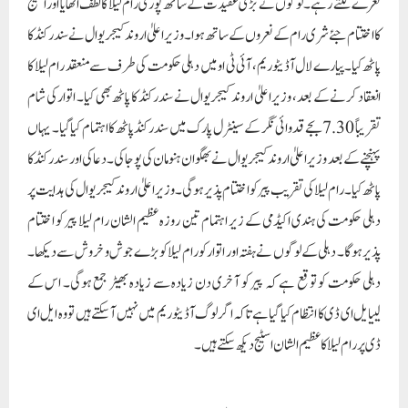
نعرے لگتے رہے۔ لوگوں نے بڑی عقیدت کے ساتھ پوری رام لیلا کا لطف اٹھایا اور اسٹیج
کا اختتام جئے شری رام کے نعروں کے ساتھ ہوا۔وزیر اعلیٰ اروند کیجریوال نے سندر کنڈ کا
پاٹھ کیا۔پیارے لال آڈیٹوریم، آئی ٹی او میں دہلی حکومت کی طرف سے منعقد رام لیلا کا
انعقاد کرنے کے بعد، وزیر اعلیٰ اروند کیجریوال نے سندرکنڈ کا پاٹھ بھی کیا۔ اتوار کی شام
تقریباً 7.30 بجے قدوائی نگر کے سینٹرل پارک میں سندرکنڈ پاٹھ کا اہتمام کیا گیا۔ یہاں
پہنچنے کے بعد وزیر اعلیٰ اروند کیجریوال نے بھگوان ہنومان کی پوجا کی۔دعا کی اور سندر کنڈ کا
پاٹھ کیا۔رام لیلا کی تقریب پیر کو اختتام پذیر ہوگی۔وزیر اعلیٰ اروند کیجریوال کی ہدایت پر
دہلی حکومت کی ہندی اکیڈمی کے زیر اہتمام تین روزہ عظیم الشان رام لیلا پیر کو اختتام
پذیر ہوگا۔ دہلی کے لوگوں نے ہفتہ اور اتوار کو رام لیلا کو بڑے جوش و خروش سے دیکھا۔
دہلی حکومت کو توقع ہے کہ پیر کو آخری دن زیادہ سے زیادہ بھیڑ جمع ہوگی۔ اس کے
لییایل ای ڈی کا انتظام کیا گیا ہے تاکہ اگر لوگ آڈیٹوریم میں نہیں آسکتے ہیں تو وہ ایل ای
ڈی پر رام لیلا کا عظیم الشان اسٹیج دیکھ سکتے ہیں۔