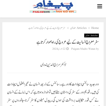
PRIMARY
MENU
Home
Articles مضامین
سفر معراج انسانیت کے لیے عروج کی راہ ہموار کرتا ہے
Articles مضامین
سفر معراج انسانیت کے لیے عروج کی راہ ہموار کرتا ہے
by
Paigam Madre Watan
22 جنوری 2024
ڈاکٹر سراج الدین ندوی
دور جدید سائنسی ایجادات کا دور ہے۔سائنس کے ذریعہ انسان نے محیرالعقول ایجادات
کی ہیں۔قدیم دور کے سفر کی داستان سنتے ہیں تو اندازہ ہوتاہے کہ اس زمانے کے انسان
نے کس قدر تکالیف برداشت کی ہوں گی۔پیدل میلوں کا سفر کرنا،جانوروں پر سفر