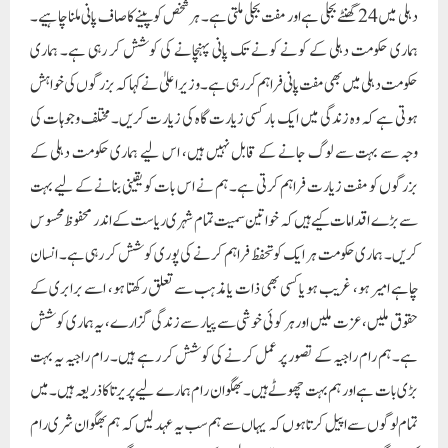
دہلی میں 24 گھنٹے بجلی ہے اور مفت بجلی ملتی ہے۔ ہر شخص کو پینے کا صاف پانی ملنا چاہیے۔
ہماری حکومت دہلی کے کونے کونے تک پانی پہنچانے کی کوشش کر رہی ہے۔ ہماری
حکومت دہلی میں بھی مفت پانی فراہم کر رہی ہے۔وزیراعلیٰ نے کہا کہ بزرگوں کی خواہش
ہوتی ہے کہ وہ زندگی میں ایک بار کسی زیارت گاہ کی زیارت کریں۔ مختلف وجوہات کی
وجہ سے بہت سے لوگ جانے کے قابل نہیں ہیں، اس لیے ہماری حکومت دہلی کے
بزرگوں کو مفت زیارت فراہم کرتی ہے۔ ہم نے اس بات کو یقینی بنانے کے لیے بہت
سے بڑے اقدامات کیے ہیں کہ خواتین سمیت تمام شہری ریاست کے اندر محفوظ محسوس
کریں۔ ہماری حکومت ہر ایک کو تحفظ فراہم کرنے کی پوری کوشش کر رہی ہے۔ انسان
چاہے امیر ہو، غریب ہو یا کسی بھی ذات یا مذہب سے تعلق رکھتا ہو، اسے برابری کے
حقوق ملیں، عزت ملیں اور ہر کوئی خوشی سے پیار سے زندگی گزارے، یہ ہماری کوشش
ہے۔ ہم رام راجیہ کے تصور پر عمل کرنے کی کوشش کر رہے ہیں۔ رام راجیہ یہ بہت
بڑی بات ہے اور ہم بہت چھوٹے ہیں۔ بھگوان رام ہمارے لیے پریرتا کا ذریعہ ہیں۔ میں
تمام لوگوں سے اپیل کرتا ہوں کہ یہاں سے ہم سب یہ عہد لیں کہ ہم بھگوان شری رام